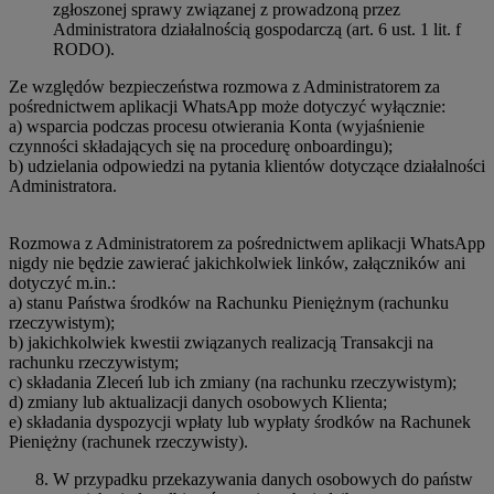
zgłoszonej sprawy związanej z prowadzoną przez
Administratora działalnością gospodarczą (art. 6 ust. 1 lit. f
RODO).
Ze względów bezpieczeństwa rozmowa z Administratorem za
pośrednictwem aplikacji WhatsApp może dotyczyć wyłącznie:
a) wsparcia podczas procesu otwierania Konta (wyjaśnienie
czynności składających się na procedurę onboardingu);
b) udzielania odpowiedzi na pytania klientów dotyczące działalności
Administratora.
Rozmowa z Administratorem za pośrednictwem aplikacji WhatsApp
nigdy nie będzie zawierać jakichkolwiek linków, załączników ani
dotyczyć m.in.:
a) stanu Państwa środków na Rachunku Pieniężnym (rachunku
rzeczywistym);
b) jakichkolwiek kwestii związanych realizacją Transakcji na
rachunku rzeczywistym;
c) składania Zleceń lub ich zmiany (na rachunku rzeczywistym);
d) zmiany lub aktualizacji danych osobowych Klienta;
e) składania dyspozycji wpłaty lub wypłaty środków na Rachunek
Pieniężny (rachunek rzeczywisty).
W przypadku przekazywania danych osobowych do państw