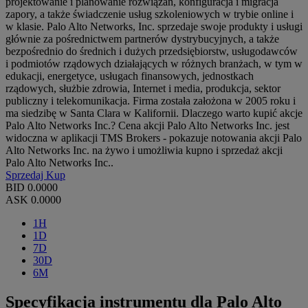
projektowanie i planowanie rozwiązań, konfiguracja i migracja
zapory, a także świadczenie usług szkoleniowych w trybie online i
w klasie. Palo Alto Networks, Inc. sprzedaje swoje produkty i usługi
głównie za pośrednictwem partnerów dystrybucyjnych, a także
bezpośrednio do średnich i dużych przedsiębiorstw, usługodawców
i podmiotów rządowych działających w różnych branżach, w tym w
edukacji, energetyce, usługach finansowych, jednostkach
rządowych, służbie zdrowia, Internet i media, produkcja, sektor
publiczny i telekomunikacja. Firma została założona w 2005 roku i
ma siedzibę w Santa Clara w Kalifornii. Dlaczego warto kupić akcje
Palo Alto Networks Inc.? Cena akcji Palo Alto Networks Inc. jest
widoczna w aplikacji TMS Brokers - pokazuje notowania akcji Palo
Alto Networks Inc. na żywo i umożliwia kupno i sprzedaż akcji
Palo Alto Networks Inc..
Sprzedaj
Kup
BID
0.0000
ASK
0.0000
1H
1D
7D
30D
6M
Specyfikacja instrumentu dla Palo Alto