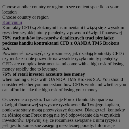
Choose another country or region to see content specific to your
location
Choose country or region
Kontynuuj
Kontrakty CFD są złożonymi instrumentami i wiążą się z wysokim
ryzykiem szybkiej utraty pieniędzy z powodu dźwigni finansowej.
76% rachunków inwestorów detalicznych traci pieniądze
podczas handlu kontraktami CFD z OANDA TMS Brokers
S.A.
Powinieneś rozważyć, czy rozumiesz, jak działają kontrakty CFD i
czy możesz sobie pozwolić na wysokie ryzyko utraty pieniędzy.
CFDs are complex instruments and come with a high risk of losing
money rapidly due to leverage.
76% of retail investor accounts lose money
when trading CFDs with OANDA TMS Brokers S.A. You should
consider whether you understand how CFDs work and whether you
can afford to take the high risk of losing your money.
Ostrzeżenie o ryzyku: Transakcje Forex i kontrakty oparte na
dźwigni finansowej są wysoce ryzykowne dla Twojego kapitału,
ponieważ straty mogą przewyższyć depozyt. Dlatego też, kontrakty
na różnicę oraz Forex mogą nie być odpowiednie dla wszystkich
inwestorów. Upewnij się, że rozumiesz związane z nimi ryzyka i
jeśli jest to konieczne zasięgnij niezależnej porady. Informacje