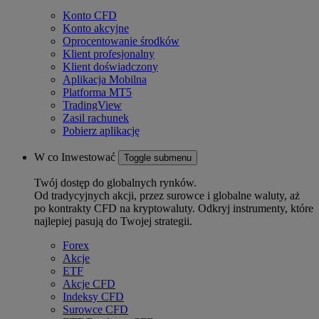
Konto CFD
Konto akcyjne
Oprocentowanie środków
Klient profesjonalny
Klient doświadczony
Aplikacja Mobilna
Platforma MT5
TradingView
Zasil rachunek
Pobierz aplikację
W co Inwestować
Toggle submenu
Twój dostęp do globalnych rynków.
Od tradycyjnych akcji, przez surowce i globalne waluty, aż
po kontrakty CFD na kryptowaluty. Odkryj instrumenty, które
najlepiej pasują do Twojej strategii.
Forex
Akcje
ETF
Akcje CFD
Indeksy CFD
Surowce CFD