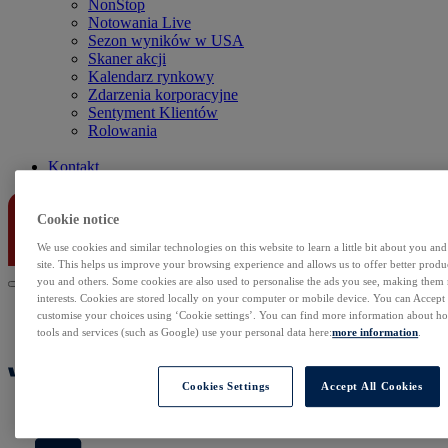
NonStop
Notowania Live
Sezon wyników w USA
Skaner akcji
Kalendarz rynkowy
Zdarzenia korporacyjne
Sentyment Klientów
Rolowania
Kontakt
Cookie notice
We use cookies and similar technologies on this website to learn a little bit about you an
site. This helps us improve your browsing experience and allows us to offer better produc
you and others. Some cookies are also used to personalise the ads you see, making them
interests. Cookies are stored locally on your computer or mobile device. You can Accept o
customise your choices using ‘Cookie settings’. You can find more information about 
tools and services (such as Google) use your personal data here:
more information
.
Cookies Settings
Accept All Cookies