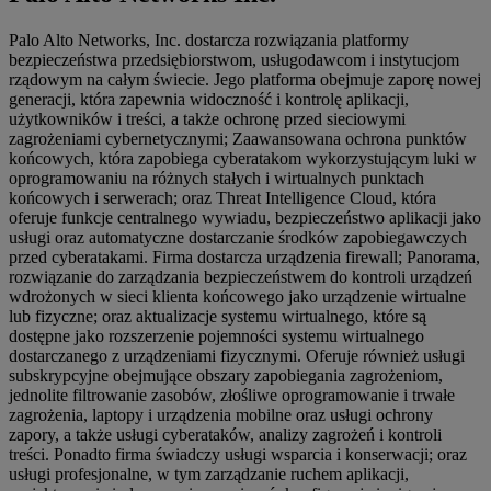
Palo Alto Networks, Inc. dostarcza rozwiązania platformy
bezpieczeństwa przedsiębiorstwom, usługodawcom i instytucjom
rządowym na całym świecie. Jego platforma obejmuje zaporę nowej
generacji, która zapewnia widoczność i kontrolę aplikacji,
użytkowników i treści, a także ochronę przed sieciowymi
zagrożeniami cybernetycznymi; Zaawansowana ochrona punktów
końcowych, która zapobiega cyberatakom wykorzystującym luki w
oprogramowaniu na różnych stałych i wirtualnych punktach
końcowych i serwerach; oraz Threat Intelligence Cloud, która
oferuje funkcje centralnego wywiadu, bezpieczeństwo aplikacji jako
usługi oraz automatyczne dostarczanie środków zapobiegawczych
przed cyberatakami. Firma dostarcza urządzenia firewall; Panorama,
rozwiązanie do zarządzania bezpieczeństwem do kontroli urządzeń
wdrożonych w sieci klienta końcowego jako urządzenie wirtualne
lub fizyczne; oraz aktualizacje systemu wirtualnego, które są
dostępne jako rozszerzenie pojemności systemu wirtualnego
dostarczanego z urządzeniami fizycznymi. Oferuje również usługi
subskrypcyjne obejmujące obszary zapobiegania zagrożeniom,
jednolite filtrowanie zasobów, złośliwe oprogramowanie i trwałe
zagrożenia, laptopy i urządzenia mobilne oraz usługi ochrony
zapory, a także usługi cyberataków, analizy zagrożeń i kontroli
treści. Ponadto firma świadczy usługi wsparcia i konserwacji; oraz
usługi profesjonalne, w tym zarządzanie ruchem aplikacji,