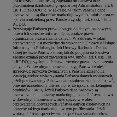
jest to uzasadnione treścią zapytania od Państwa oraz
przedmiotem działalności gospodarczej Administratora- art. 6
ust. 1 lit. f RODO; d. w zakresie, w jakim Państwa dane
przetwarzane są dla celów marketingowych Administratora w
oparciu o udzieloną przez Państwa zgodę – art. 6 ust. 1 lit. a
RODO.
Przysługuje Państwu prawo dostępu do danych osobowych,
prawo ich sprostowania, usunięcia, a także prawo
ograniczenia przetwarzania danych. W zakresie, w jakim
przetwarzanie jest niezbędne do wykonania Umowy o Usługę
Informacyjno-Edukacyjną lub Umowy Rachunku Demo,
której jesteście Państwo stroną lub do podjęcia na Państwa
żądanie działań przed zawarciem ww. umów (art. 6 ust. 1 lit.
b RODO) przysługuje Państwu również prawo przenoszenia
danych. W dowolnym momencie mogą Państwo wnieść
sprzeciw, z przyczyn związanych z Państwa szczególną
sytuacją, wobec wykorzystania Państwa danych osobowych,
jeżeli przetwarzamy Państwa dane osobowe w oparciu o swój
prawnie uzasadniony interes, np. w związku z marketingiem
produktów i usług. Jeżeli Państwa dane osobowe są
przetwarzane na potrzeby marketingu, macie Państwo prawo
w dowolnym momencie wnieść sprzeciw wobec
przetwarzania dotyczących Państwa danych osobowych na
potrzeby takiego marketingu, w tym profilowania. Jeżeli
wniosą Państwo sprzeciw wobec przetwarzania do celów