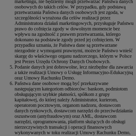
marketingu, nie będziemy mogli przetwarzać Państwa danych
osobowych do takich celów. W przypadku, gdy podstawą
przetwarzania Państwa danych osobowych jest zgoda, w
szczególności wyrażona dla celów realizacji przez
Administratora działań marketingowych, przysługuje Państwu
prawo do cofnięcia zgody w dowolnym momencie bez
wpływu na zgodność z prawem przetwarzania, którego
dokonano na podstawie zgody przed jej cofnięciem. W
przypadku uznania, że Państwa dane są przetwarzane
niezgodnie z wymogami prawnymi, możecie Państwo wnieść
skargę do właściwego organu nadzorczego, którym w Polsce
jest Prezes Urzędu Ochrony Danych Osobowych.
Podanie danych jest dobrowolne, lecz niezbędne dla zawarcia
a także realizacji Umowy o Usługę Informacyjno-Edukacyjną
oraz Umowy Rachunku Demo.
Państwa dane osobowe mogą być przekazywane
następującym kategoriom odbiorców: bankom, podmiotom
obsługującym szybkie płatności, spółkom z grupy
kapitałowej, do której należy Administrator, kurierom,
operatorom pocztowym, organom nadzoru, dostawcom
danych rynkowych, dostawcom narzędzi do przeciwdziałania
oszustwom (antyfraudowym) oraz AML, dostawcom
narzędzi, oprogramowania, platform służących do obsługi
nierzeczywistych transakcji i operacji finansowych
wykonywanych w toku realizacji Umowy Rachunku Demo,