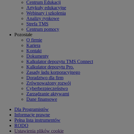
Centrum Edukacji
Artykuły edukacyjne
Webinary i szkolenia
Analizy rynkowe
Strefa TMS
Centrum pomocy
Pozostałe
O firmie
Kariera
Kontakt
Dokumenty
Kalkulator depozytu TMS Connect
Kalkulator depozytu Pro.
Zasady ładu korporacyjnego
Doradztwo dla firm
Zrównoważony rozwój
Cyberbezpieczeństwo
Zarządzanie aktywami
Dane finansowe
Dla Programistów
Informacje prawne
Pełna lista instrumentów
RODO
Ustawienia plików cookie