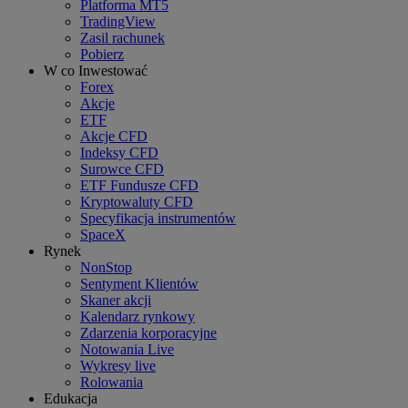
Platforma MT5
TradingView
Zasil rachunek
Pobierz
W co Inwestować
Forex
Akcje
ETF
Akcje CFD
Indeksy CFD
Surowce CFD
ETF Fundusze CFD
Kryptowaluty CFD
Specyfikacja instrumentów
SpaceX
Rynek
NonStop
Sentyment Klientów
Skaner akcji
Kalendarz rynkowy
Zdarzenia korporacyjne
Notowania Live
Wykresy live
Rolowania
Edukacja