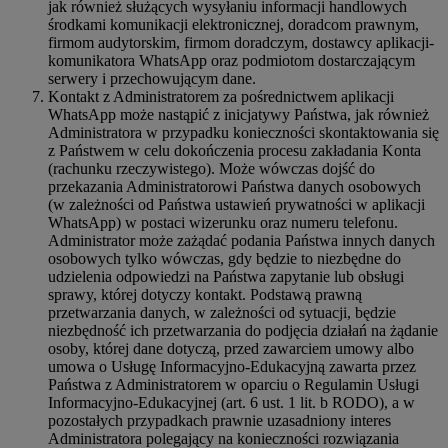
jak również służących wysyłaniu informacji handlowych
środkami komunikacji elektronicznej, doradcom prawnym,
firmom audytorskim, firmom doradczym, dostawcy aplikacji-
komunikatora WhatsApp oraz podmiotom dostarczającym
serwery i przechowującym dane.
Kontakt z Administratorem za pośrednictwem aplikacji
WhatsApp może nastąpić z inicjatywy Państwa, jak również
Administratora w przypadku konieczności skontaktowania się
z Państwem w celu dokończenia procesu zakładania Konta
(rachunku rzeczywistego). Może wówczas dojść do
przekazania Administratorowi Państwa danych osobowych
(w zależności od Państwa ustawień prywatności w aplikacji
WhatsApp) w postaci wizerunku oraz numeru telefonu.
Administrator może zażądać podania Państwa innych danych
osobowych tylko wówczas, gdy będzie to niezbędne do
udzielenia odpowiedzi na Państwa zapytanie lub obsługi
sprawy, której dotyczy kontakt. Podstawą prawną
przetwarzania danych, w zależności od sytuacji, będzie
niezbędność ich przetwarzania do podjęcia działań na żądanie
osoby, której dane dotyczą, przed zawarciem umowy albo
umowa o Usługę Informacyjno-Edukacyjną zawarta przez
Państwa z Administratorem w oparciu o Regulamin Usługi
Informacyjno-Edukacyjnej (art. 6 ust. 1 lit. b RODO), a w
pozostałych przypadkach prawnie uzasadniony interes
Administratora polegający na konieczności rozwiązania