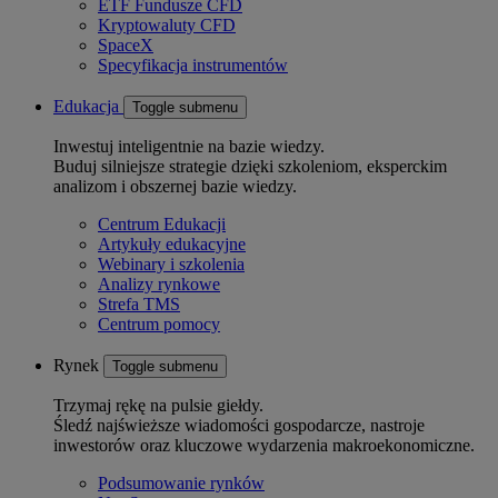
ETF Fundusze CFD
Kryptowaluty CFD
SpaceX
Specyfikacja instrumentów
Edukacja
Toggle submenu
Inwestuj inteligentnie na bazie wiedzy.
Buduj silniejsze strategie dzięki szkoleniom, eksperckim
analizom i obszernej bazie wiedzy.
Centrum Edukacji
Artykuły edukacyjne
Webinary i szkolenia
Analizy rynkowe
Strefa TMS
Centrum pomocy
Rynek
Toggle submenu
Trzymaj rękę na pulsie giełdy.
Śledź najświeższe wiadomości gospodarcze, nastroje
inwestorów oraz kluczowe wydarzenia makroekonomiczne.
Podsumowanie rynków