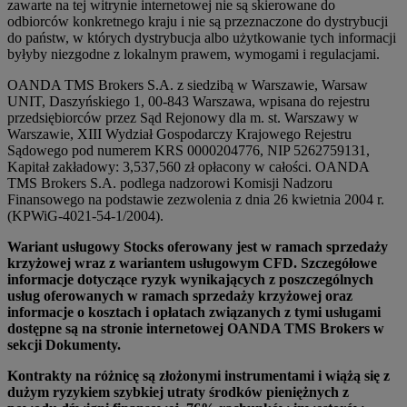
zawarte na tej witrynie internetowej nie są skierowane do
odbiorców konkretnego kraju i nie są przeznaczone do dystrybucji
do państw, w których dystrybucja albo użytkowanie tych informacji
byłyby niezgodne z lokalnym prawem, wymogami i regulacjami.
OANDA TMS Brokers S.A. z siedzibą w Warszawie, Warsaw
UNIT, Daszyńskiego 1, 00-843 Warszawa, wpisana do rejestru
przedsiębiorców przez Sąd Rejonowy dla m. st. Warszawy w
Warszawie, XIII Wydział Gospodarczy Krajowego Rejestru
Sądowego pod numerem KRS 0000204776, NIP 5262759131,
Kapitał zakładowy: 3,537,560 zł opłacony w całości. OANDA
TMS Brokers S.A. podlega nadzorowi Komisji Nadzoru
Finansowego na podstawie zezwolenia z dnia 26 kwietnia 2004 r.
(KPWiG-4021-54-1/2004).
Wariant usługowy Stocks oferowany jest w ramach sprzedaży
krzyżowej wraz z wariantem usługowym CFD. Szczegółowe
informacje dotyczące ryzyk wynikających z poszczególnych
usług oferowanych w ramach sprzedaży krzyżowej oraz
informacje o kosztach i opłatach związanych z tymi usługami
dostępne są na stronie internetowej OANDA TMS Brokers w
sekcji Dokumenty.
Kontrakty na różnicę są złożonymi instrumentami i wiążą się z
dużym ryzykiem szybkiej utraty środków pieniężnych z