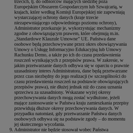
trzecich, tj. do odbiorców mających siedzibę poza
Europejskim Obszarem Gospodarczym lub Szwajcarią, w
krajach, które według Komisji Europejskiej nie zapewniają
wystarczającej ochrony danych (kraje trzecie
niezapewniającego odpowiedniego poziomu ochrony),
Administrator przekazuje je, wykorzystując mechanizmy
zgodne z obowiązującym prawem, które obejmują m.in.
„Standardowe Klauzule Umowne” UE. Państwa dane
osobowe będą przechowywane przez okres obowiązywania
Umowy o Usługę Informacyjno Edukacyjną lub Umowy
Rachunku Demo, a także po ich do czasu przedawnienia
roszczeń wynikających z przepisów prawa. W zakresie, w
jakim przetwarzanie danych odbywa się w oparciu o prawnie
uzasadniony interes Administratora, dane będą przetwarzane
przez czas niezbędny do jego realizacji (w szczególności do
czasu przedawnienia roszczeń na podstawie obowiązujących
przepisów prawa), nie dłużej jednak niż do czasu uznania
sprzeciwu za uzasadniony. Wskazane wyżej okresy
przechowywania danych mogą zostać wydłużone, jeżeli
mające zastosowanie w Państwa kraju zamieszkania przepisy
przewidują dłuższe okresy przechowywania danych. W
przypadku natomiast, gdy przetwarzanie Państwa danych
osobowych odbywa się na podstawie zgody – do momentu
jej skutecznego wycofania.
Administrator nie będzie stosował wobec Państwa