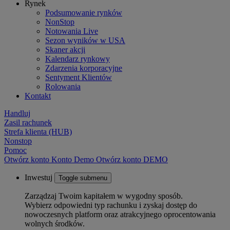
Rynek
Podsumowanie rynków
NonStop
Notowania Live
Sezon wyników w USA
Skaner akcji
Kalendarz rynkowy
Zdarzenia korporacyjne
Sentyment Klientów
Rolowania
Kontakt
Handluj
Zasil rachunek
Strefa klienta (HUB)
Nonstop
Pomoc
Otwórz konto
Konto
Demo
Otwórz konto DEMO
Inwestuj
Toggle submenu
Zarządzaj Twoim kapitałem w wygodny sposób.
Wybierz odpowiedni typ rachunku i zyskaj dostęp do
nowoczesnych platform oraz atrakcyjnego oprocentowania
wolnych środków.