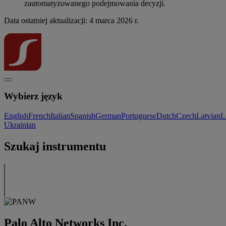
zautomatyzowanego podejmowania decyzji.
Data ostatniej aktualizacji: 4 marca 2026 r.
Wybierz język
English
French
Italian
Spanish
German
Portuguese
Dutch
Czech
Latvian
L
Ukrainian
Szukaj instrumentu
Palo Alto Networks Inc.