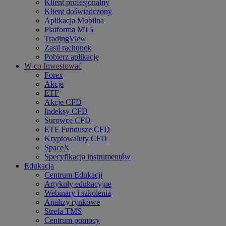
Klient profesjonalny
Klient doświadczony
Aplikacja Mobilna
Platforma MT5
TradingView
Zasil rachunek
Pobierz aplikację
W co Inwestować
Forex
Akcje
ETF
Akcje CFD
Indeksy CFD
Surowce CFD
ETF Fundusze CFD
Kryptowaluty CFD
SpaceX
Specyfikacja instrumentów
Edukacja
Centrum Edukacji
Artykuły edukacyjne
Webinary i szkolenia
Analizy rynkowe
Strefa TMS
Centrum pomocy