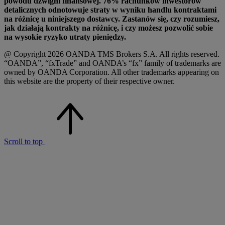
powodu dźwigni finansowej. 76% rachunków inwestorów
detalicznych odnotowuje straty w wyniku handlu kontraktami
na różnicę u niniejszego dostawcy. Zastanów się, czy rozumiesz,
jak działają kontrakty na różnicę, i czy możesz pozwolić sobie
na wysokie ryzyko utraty pieniędzy.
@ Copyright 2026 OANDA TMS Brokers S.A. All rights reserved.
“OANDA”, “fxTrade” and OANDA’s “fx” family of trademarks are
owned by OANDA Corporation. All other trademarks appearing on
this website are the property of their respective owner.
Scroll to top