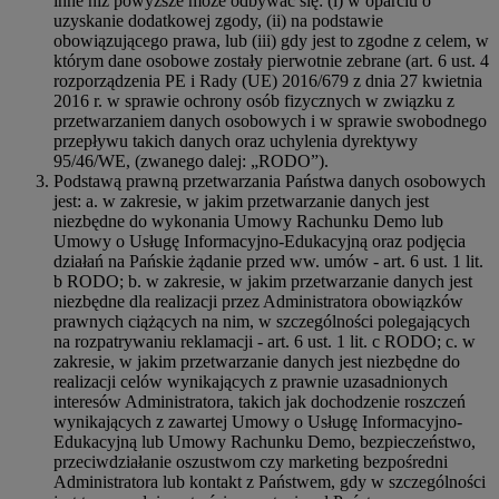
inne niż powyższe może odbywać się: (i) w oparciu o
uzyskanie dodatkowej zgody, (ii) na podstawie
obowiązującego prawa, lub (iii) gdy jest to zgodne z celem, w
którym dane osobowe zostały pierwotnie zebrane (art. 6 ust. 4
rozporządzenia PE i Rady (UE) 2016/679 z dnia 27 kwietnia
2016 r. w sprawie ochrony osób fizycznych w związku z
przetwarzaniem danych osobowych i w sprawie swobodnego
przepływu takich danych oraz uchylenia dyrektywy
95/46/WE, (zwanego dalej: „RODO”).
Podstawą prawną przetwarzania Państwa danych osobowych
jest: a. w zakresie, w jakim przetwarzanie danych jest
niezbędne do wykonania Umowy Rachunku Demo lub
Umowy o Usługę Informacyjno-Edukacyjną oraz podjęcia
działań na Pańskie żądanie przed ww. umów - art. 6 ust. 1 lit.
b RODO; b. w zakresie, w jakim przetwarzanie danych jest
niezbędne dla realizacji przez Administratora obowiązków
prawnych ciążących na nim, w szczególności polegających
na rozpatrywaniu reklamacji - art. 6 ust. 1 lit. c RODO; c. w
zakresie, w jakim przetwarzanie danych jest niezbędne do
realizacji celów wynikających z prawnie uzasadnionych
interesów Administratora, takich jak dochodzenie roszczeń
wynikających z zawartej Umowy o Usługę Informacyjno-
Edukacyjną lub Umowy Rachunku Demo, bezpieczeństwo,
przeciwdziałanie oszustwom czy marketing bezpośredni
Administratora lub kontakt z Państwem, gdy w szczególności