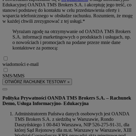
Edukacyjnej OANDA TMS Brokers S.A. i akceptuję jego treść, co
stanowi podstawę do kontaktu w celu przedstawienia oferty i
wsparcia telefonicznego w obsłudze rachunku. Rozumiem, że mogę
w każdej chwili zrezygnować z tej usługi.*
Wyrażam zgodę na otrzymywanie od OANDA TMS Brokers
S.A. informacji marketingowych o produktach i usługach, np.
o nowościach i promocjach na podane przeze mnie dane
kontaktowe za pomocą:
wiadomości e-mail
SMS/MMS
OTWÓRZ RACHUNEK TESTOWY »
Polityka Prywatności OANDA TMS Brokers S.A. – Rachunek
Demo, Usługa Informacyjno- Edukacyjna
Administratorem Państwa danych osobowych jest OANDA
TMS Brokers S.A. z siedzibą w Warszawie, Rondo
Daszyńskiego 1 00-843 Warszawa, NIP 526-275-91-31, dla
której Sąd Rejonowy dla m.st. Warszawy w Warszawie, XIII
Wydział Gospodarczy KRS prowadzi akta rejestrowe pod