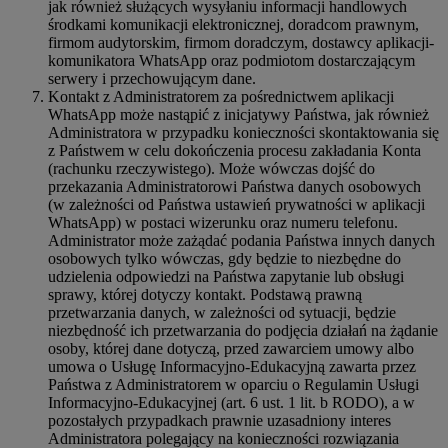
jak również służących wysyłaniu informacji handlowych
środkami komunikacji elektronicznej, doradcom prawnym,
firmom audytorskim, firmom doradczym, dostawcy aplikacji-
komunikatora WhatsApp oraz podmiotom dostarczającym
serwery i przechowującym dane.
Kontakt z Administratorem za pośrednictwem aplikacji
WhatsApp może nastąpić z inicjatywy Państwa, jak również
Administratora w przypadku konieczności skontaktowania się
z Państwem w celu dokończenia procesu zakładania Konta
(rachunku rzeczywistego). Może wówczas dojść do
przekazania Administratorowi Państwa danych osobowych
(w zależności od Państwa ustawień prywatności w aplikacji
WhatsApp) w postaci wizerunku oraz numeru telefonu.
Administrator może zażądać podania Państwa innych danych
osobowych tylko wówczas, gdy będzie to niezbędne do
udzielenia odpowiedzi na Państwa zapytanie lub obsługi
sprawy, której dotyczy kontakt. Podstawą prawną
przetwarzania danych, w zależności od sytuacji, będzie
niezbędność ich przetwarzania do podjęcia działań na żądanie
osoby, której dane dotyczą, przed zawarciem umowy albo
umowa o Usługę Informacyjno-Edukacyjną zawarta przez
Państwa z Administratorem w oparciu o Regulamin Usługi
Informacyjno-Edukacyjnej (art. 6 ust. 1 lit. b RODO), a w
pozostałych przypadkach prawnie uzasadniony interes
Administratora polegający na konieczności rozwiązania