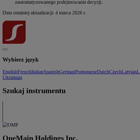
zautomatyzowanego podejmowania decyzji.
Data ostatniej aktualizacji: 4 marca 2026 r.
Wybierz język
English
French
Italian
Spanish
German
Portuguese
Dutch
Czech
Latvian
L
Ukrainian
Szukaj instrumentu
OneMain Holdings Inc.