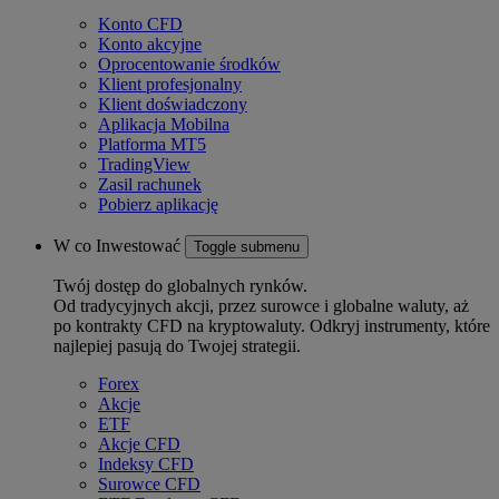
Konto CFD
Konto akcyjne
Oprocentowanie środków
Klient profesjonalny
Klient doświadczony
Aplikacja Mobilna
Platforma MT5
TradingView
Zasil rachunek
Pobierz aplikację
W co Inwestować
Toggle submenu
Twój dostęp do globalnych rynków.
Od tradycyjnych akcji, przez surowce i globalne waluty, aż
po kontrakty CFD na kryptowaluty. Odkryj instrumenty, które
najlepiej pasują do Twojej strategii.
Forex
Akcje
ETF
Akcje CFD
Indeksy CFD
Surowce CFD