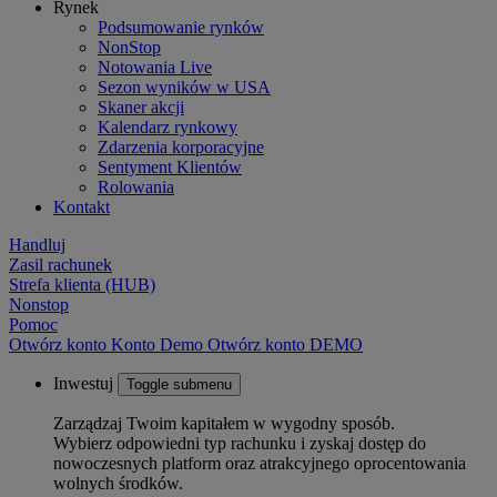
Rynek
Podsumowanie rynków
NonStop
Notowania Live
Sezon wyników w USA
Skaner akcji
Kalendarz rynkowy
Zdarzenia korporacyjne
Sentyment Klientów
Rolowania
Kontakt
Handluj
Zasil rachunek
Strefa klienta (HUB)
Nonstop
Pomoc
Otwórz konto
Konto
Demo
Otwórz konto DEMO
Inwestuj
Toggle submenu
Zarządzaj Twoim kapitałem w wygodny sposób.
Wybierz odpowiedni typ rachunku i zyskaj dostęp do
nowoczesnych platform oraz atrakcyjnego oprocentowania
wolnych środków.