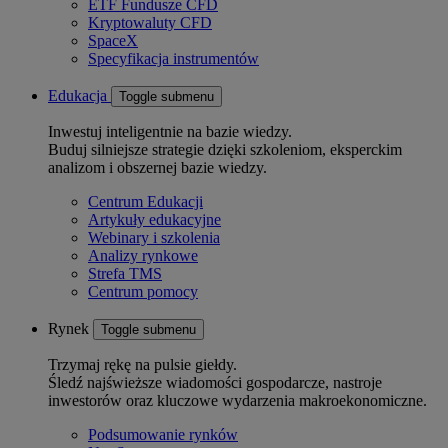
ETF Fundusze CFD
Kryptowaluty CFD
SpaceX
Specyfikacja instrumentów
Edukacja
Toggle submenu
Inwestuj inteligentnie na bazie wiedzy.
Buduj silniejsze strategie dzięki szkoleniom, eksperckim
analizom i obszernej bazie wiedzy.
Centrum Edukacji
Artykuły edukacyjne
Webinary i szkolenia
Analizy rynkowe
Strefa TMS
Centrum pomocy
Rynek
Toggle submenu
Trzymaj rękę na pulsie giełdy.
Śledź najświeższe wiadomości gospodarcze, nastroje
inwestorów oraz kluczowe wydarzenia makroekonomiczne.
Podsumowanie rynków