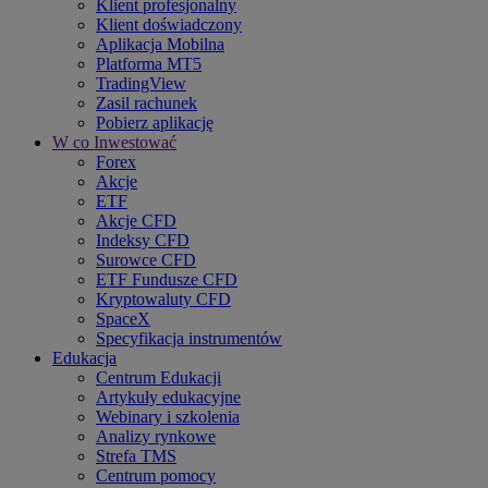
Klient profesjonalny
Klient doświadczony
Aplikacja Mobilna
Platforma MT5
TradingView
Zasil rachunek
Pobierz aplikację
W co Inwestować
Forex
Akcje
ETF
Akcje CFD
Indeksy CFD
Surowce CFD
ETF Fundusze CFD
Kryptowaluty CFD
SpaceX
Specyfikacja instrumentów
Edukacja
Centrum Edukacji
Artykuły edukacyjne
Webinary i szkolenia
Analizy rynkowe
Strefa TMS
Centrum pomocy