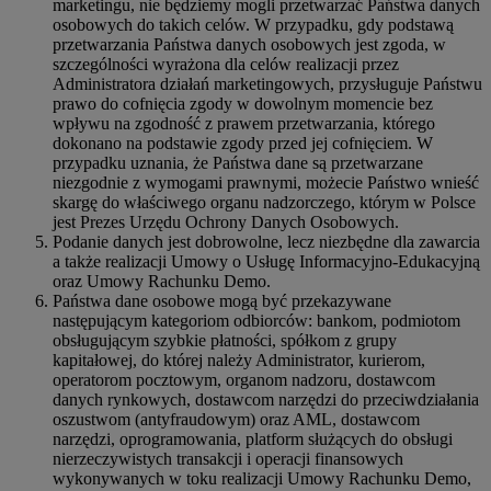
marketingu, nie będziemy mogli przetwarzać Państwa danych
osobowych do takich celów. W przypadku, gdy podstawą
przetwarzania Państwa danych osobowych jest zgoda, w
szczególności wyrażona dla celów realizacji przez
Administratora działań marketingowych, przysługuje Państwu
prawo do cofnięcia zgody w dowolnym momencie bez
wpływu na zgodność z prawem przetwarzania, którego
dokonano na podstawie zgody przed jej cofnięciem. W
przypadku uznania, że Państwa dane są przetwarzane
niezgodnie z wymogami prawnymi, możecie Państwo wnieść
skargę do właściwego organu nadzorczego, którym w Polsce
jest Prezes Urzędu Ochrony Danych Osobowych.
Podanie danych jest dobrowolne, lecz niezbędne dla zawarcia
a także realizacji Umowy o Usługę Informacyjno-Edukacyjną
oraz Umowy Rachunku Demo.
Państwa dane osobowe mogą być przekazywane
następującym kategoriom odbiorców: bankom, podmiotom
obsługującym szybkie płatności, spółkom z grupy
kapitałowej, do której należy Administrator, kurierom,
operatorom pocztowym, organom nadzoru, dostawcom
danych rynkowych, dostawcom narzędzi do przeciwdziałania
oszustwom (antyfraudowym) oraz AML, dostawcom
narzędzi, oprogramowania, platform służących do obsługi
nierzeczywistych transakcji i operacji finansowych
wykonywanych w toku realizacji Umowy Rachunku Demo,