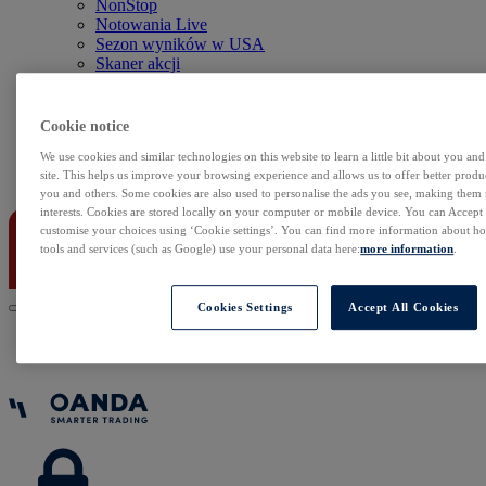
NonStop
Notowania Live
Sezon wyników w USA
Skaner akcji
Kalendarz rynkowy
Zdarzenia korporacyjne
Sentyment Klientów
Cookie notice
Rolowania
We use cookies and similar technologies on this website to learn a little bit about you an
site. This helps us improve your browsing experience and allows us to offer better produc
Kontakt
you and others. Some cookies are also used to personalise the ads you see, making them
interests. Cookies are stored locally on your computer or mobile device. You can Accept o
customise your choices using ‘Cookie settings’. You can find more information about 
tools and services (such as Google) use your personal data here:
more information
.
Cookies Settings
Accept All Cookies