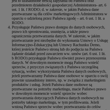
jest to uzasadnione treścią zapytania od Państwa oraz
przedmiotem działalności gospodarczej Administratora- art. 6
ust. 1 lit. f RODO; d. w zakresie, w jakim Państwa dane
przetwarzane są dla celów marketingowych Administratora w
oparciu o udzieloną przez Państwa zgodę – art. 6 ust. 1 lit. a
RODO.
Przysługuje Państwu prawo dostępu do danych osobowych,
prawo ich sprostowania, usunięcia, a także prawo
ograniczenia przetwarzania danych. W zakresie, w jakim
przetwarzanie jest niezbędne do wykonania Umowy o Usługę
Informacyjno-Edukacyjną lub Umowy Rachunku Demo,
której jesteście Państwo stroną lub do podjęcia na Państwa
żądanie działań przed zawarciem ww. umów (art. 6 ust. 1 lit.
b RODO) przysługuje Państwu również prawo przenoszenia
danych. W dowolnym momencie mogą Państwo wnieść
sprzeciw, z przyczyn związanych z Państwa szczególną
sytuacją, wobec wykorzystania Państwa danych osobowych,
jeżeli przetwarzamy Państwa dane osobowe w oparciu o swój
prawnie uzasadniony interes, np. w związku z marketingiem
produktów i usług. Jeżeli Państwa dane osobowe są
przetwarzane na potrzeby marketingu, macie Państwo prawo
w dowolnym momencie wnieść sprzeciw wobec
przetwarzania dotyczących Państwa danych osobowych na
potrzeby takiego marketingu, w tym profilowania. Jeżeli
wniosą Państwo sprzeciw wobec przetwarzania do celów