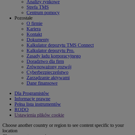
Analizy rynkowe
Strefa TMS
Centrum pomocy
Pozostałe
O firmie
Kariera
Kontakt
Dokumenty
Kalkulator depozytu TMS Connect
Kalkulator depozytu Pro.
Zasady ładu korporacyjnego
Doradztwo dla firm
Zrównoważony rozwój
Cyberbezpieczeństwo
Zarządzanie aktywami
Dane finansowe
Dla Programistów
Informacje prawne
Pełna lista instrumentów
RODO
Ustawienia plików cookie
Choose another country or region to see content specific to your
location