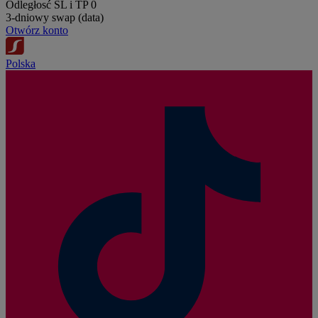
Odległosć SL i TP
0
3-dniowy swap (data)
Otwórz konto
Polska