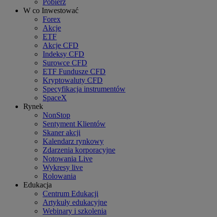
Pobierz
W co Inwestować
Forex
Akcje
ETF
Akcje CFD
Indeksy CFD
Surowce CFD
ETF Fundusze CFD
Kryptowaluty CFD
Specyfikacja instrumentów
SpaceX
Rynek
NonStop
Sentyment Klientów
Skaner akcji
Kalendarz rynkowy
Zdarzenia korporacyjne
Notowania Live
Wykresy live
Rolowania
Edukacja
Centrum Edukacji
Artykuły edukacyjne
Webinary i szkolenia