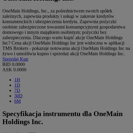
OneMain Holdings, Inc., za pośrednictwem swoich spółek
zależnych, zapewnia produkty i usługi w zakresie kredytów
konsumenckich i ubezpieczenia kredytu. Zapewnia pożyczki
osobiste zabezpieczone towarami konsumpcyjnymi gospodarstwa
domowego i innym majątkiem osobistym; pożyczki bez
zabezpieczenia. Dlaczego warto kupić akcje OneMain Holdings
Inc? Cena akcji OneMain Holdings Inc jest widoczna w aplikacji
TMS Brokers - pokazuje notowania akcji OneMain Holdings Inc na
żywo i umożliwia kupno i sprzedaż akcji OneMain Holdings Inc.
Sprzedaj
Kup
BID
0.0000
ASK
0.0000
1H
1D
7D
30D
6M
Specyfikacja instrumentu dla OneMain
Holdings Inc.