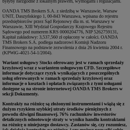
byłyby niezgodne z lokalnym prawem, wymogami i regulacjami.
OANDA TMS Brokers S.A. z siedzibą w Warszawie, Warsaw
UNIT, Daszyńskiego 1, 00-843 Warszawa, wpisana do rejestru
przedsiębiorców przez Sąd Rejonowy dla m. st. Warszawy w
Warszawie, XIII Wydział Gospodarczy Krajowego Rejestru
Sądowego pod numerem KRS 0000204776, NIP 5262759131,
Kapitał zakładowy: 3,537,560 zł opłacony w całości. OANDA
TMS Brokers S.A. podlega nadzorowi Komisji Nadzoru
Finansowego na podstawie zezwolenia z dnia 26 kwietnia 2004 r.
(KPWiG-4021-54-1/2004).
Wariant usługowy Stocks oferowany jest w ramach sprzedaży
krzyżowej wraz z wariantem usługowym CFD. Szczegółowe
informacje dotyczące ryzyk wynikających z poszczególnych
usług oferowanych w ramach sprzedaży krzyżowej oraz
informacje o kosztach i opłatach związanych z tymi usługami
dostępne są na stronie internetowej OANDA TMS Brokers w
sekcji Dokumenty.
Kontrakty na różnicę są złożonymi instrumentami i wiążą się z
dużym ryzykiem szybkiej utraty środków pieniężnych z
powodu dźwigni finansowej. 76% rachunków inwestorów
detalicznych odnotowuje straty w wyniku handlu kontraktami
na różnicę u niniejszego dostawcy. Zastanów się, czy rozumiesz,
jak działają kontrakty na różnicę, i czy możesz pozwolić sobie