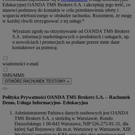
Edukacyjnej OANDA TMS Brokers S.A. i akceptuję jego treść, co
stanowi podstawę do kontaktu w celu przedstawienia oferty i
wsparcia telefonicznego w obsłudze rachunku. Rozumiem, że mogę
w każdej chwili zrezygnować z tej usługi.*
Wyrażam zgodę na otrzymywanie od OANDA TMS Brokers
S.A. informacji marketingowych o produktach i usługach, np.
o nowościach i promocjach na podane przeze mnie dane
kontaktowe za pomocą:
wiadomości e-mail
SMS/MMS
OTWÓRZ RACHUNEK TESTOWY »
Polityka Prywatności OANDA TMS Brokers S.A. – Rachunek
Demo, Usługa Informacyjno- Edukacyjna
Administratorem Państwa danych osobowych jest OANDA
TMS Brokers S.A. z siedzibą w Warszawie, Rondo
Daszyńskiego 1 00-843 Warszawa, NIP 526-275-91-31, dla
której Sąd Rejonowy dla m.st. Warszawy w Warszawie, XIII
Wydział Gospodarczy KRS prowadzi akta rejestrowe pod