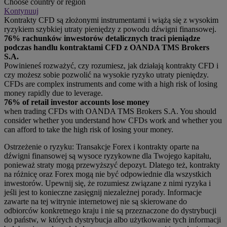
Choose country or region
Kontynuuj
Kontrakty CFD są złożonymi instrumentami i wiążą się z wysokim
ryzykiem szybkiej utraty pieniędzy z powodu dźwigni finansowej.
76% rachunków inwestorów detalicznych traci pieniądze
podczas handlu kontraktami CFD z OANDA TMS Brokers
S.A.
Powinieneś rozważyć, czy rozumiesz, jak działają kontrakty CFD i
czy możesz sobie pozwolić na wysokie ryzyko utraty pieniędzy.
CFDs are complex instruments and come with a high risk of losing
money rapidly due to leverage.
76% of retail investor accounts lose money
when trading CFDs with OANDA TMS Brokers S.A. You should
consider whether you understand how CFDs work and whether you
can afford to take the high risk of losing your money.
Ostrzeżenie o ryzyku: Transakcje Forex i kontrakty oparte na
dźwigni finansowej są wysoce ryzykowne dla Twojego kapitału,
ponieważ straty mogą przewyższyć depozyt. Dlatego też, kontrakty
na różnicę oraz Forex mogą nie być odpowiednie dla wszystkich
inwestorów. Upewnij się, że rozumiesz związane z nimi ryzyka i
jeśli jest to konieczne zasięgnij niezależnej porady. Informacje
zawarte na tej witrynie internetowej nie są skierowane do
odbiorców konkretnego kraju i nie są przeznaczone do dystrybucji
do państw, w których dystrybucja albo użytkowanie tych informacji