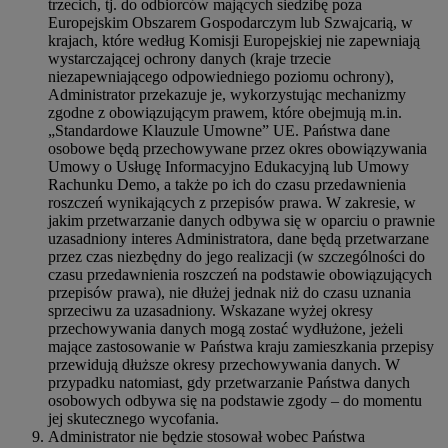
trzecich, tj. do odbiorców mających siedzibę poza
Europejskim Obszarem Gospodarczym lub Szwajcarią, w
krajach, które według Komisji Europejskiej nie zapewniają
wystarczającej ochrony danych (kraje trzecie
niezapewniającego odpowiedniego poziomu ochrony),
Administrator przekazuje je, wykorzystując mechanizmy
zgodne z obowiązującym prawem, które obejmują m.in.
„Standardowe Klauzule Umowne” UE. Państwa dane
osobowe będą przechowywane przez okres obowiązywania
Umowy o Usługę Informacyjno Edukacyjną lub Umowy
Rachunku Demo, a także po ich do czasu przedawnienia
roszczeń wynikających z przepisów prawa. W zakresie, w
jakim przetwarzanie danych odbywa się w oparciu o prawnie
uzasadniony interes Administratora, dane będą przetwarzane
przez czas niezbędny do jego realizacji (w szczególności do
czasu przedawnienia roszczeń na podstawie obowiązujących
przepisów prawa), nie dłużej jednak niż do czasu uznania
sprzeciwu za uzasadniony. Wskazane wyżej okresy
przechowywania danych mogą zostać wydłużone, jeżeli
mające zastosowanie w Państwa kraju zamieszkania przepisy
przewidują dłuższe okresy przechowywania danych. W
przypadku natomiast, gdy przetwarzanie Państwa danych
osobowych odbywa się na podstawie zgody – do momentu
jej skutecznego wycofania.
Administrator nie będzie stosował wobec Państwa