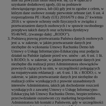
inne niż powyższe może odbywać się: (i) w oparciu o
uzyskanie dodatkowej zgody, (ii) na podstawie
obowiązującego prawa, lub (iii) gdy jest to zgodne z celem, w
którym dane osobowe zostały pierwotnie zebrane (art. 6 ust. 4
rozporządzenia PE i Rady (UE) 2016/679 z dnia 27 kwietnia
2016 r. w sprawie ochrony osób fizycznych w związku z
przetwarzaniem danych osobowych i w sprawie swobodnego
przepływu takich danych oraz uchylenia dyrektywy
95/46/WE, (zwanego dalej: „RODO”).
Podstawą prawną przetwarzania Państwa danych osobowych
jest: a. w zakresie, w jakim przetwarzanie danych jest
niezbędne do wykonania Umowy Rachunku Demo lub
Umowy o Usługę Informacyjno-Edukacyjną oraz podjęcia
działań na Pańskie żądanie przed ww. umów - art. 6 ust. 1 lit.
b RODO; b. w zakresie, w jakim przetwarzanie danych jest
niezbędne dla realizacji przez Administratora obowiązków
prawnych ciążących na nim, w szczególności polegających
na rozpatrywaniu reklamacji - art. 6 ust. 1 lit. c RODO; c. w
zakresie, w jakim przetwarzanie danych jest niezbędne do
realizacji celów wynikających z prawnie uzasadnionych
interesów Administratora, takich jak dochodzenie roszczeń
wynikających z zawartej Umowy o Usługę Informacyjno-
Edukacyjną lub Umowy Rachunku Demo, bezpieczeństwo,
przeciwdziałanie oszustwom czy marketing bezpośredni
Administratora lub kontakt z Państwem, gdy w szczególności