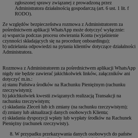
zgłoszonej sprawy związanej z prowadzoną przez
Administratora działalnością gospodarczą (art. 6 ust. 1 lit. f
RODO).
Ze względów bezpieczeństwa rozmowa z Administratorem za
pośrednictwem aplikacji WhatsApp może dotyczyć wyłącznie:
a) wsparcia podczas procesu otwierania Konta (wyjaśnienie
czynności składających się na procedurę onboardingu);
b) udzielania odpowiedzi na pytania klientów dotyczące działalności
Administratora.
Rozmowa z Administratorem za pośrednictwem aplikacji WhatsApp
nigdy nie będzie zawierać jakichkolwiek linków, załączników ani
dotyczyć m.in.:
a) stanu Państwa środków na Rachunku Pieniężnym (rachunku
rzeczywistym);
b) jakichkolwiek kwestii związanych realizacją Transakcji na
rachunku rzeczywistym;
c) składania Zleceń lub ich zmiany (na rachunku rzeczywistym);
d) zmiany lub aktualizacji danych osobowych Klienta;
e) składania dyspozycji wpłaty lub wypłaty środków na Rachunek
Pieniężny (rachunek rzeczywisty).
W przypadku przekazywania danych osobowych do państw