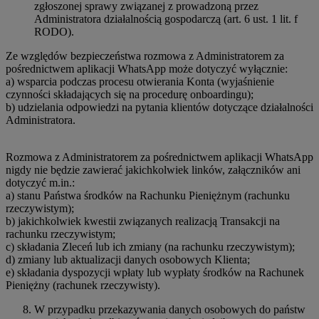
zgłoszonej sprawy związanej z prowadzoną przez
Administratora działalnością gospodarczą (art. 6 ust. 1 lit. f
RODO).
Ze względów bezpieczeństwa rozmowa z Administratorem za
pośrednictwem aplikacji WhatsApp może dotyczyć wyłącznie:
a) wsparcia podczas procesu otwierania Konta (wyjaśnienie
czynności składających się na procedurę onboardingu);
b) udzielania odpowiedzi na pytania klientów dotyczące działalności
Administratora.
Rozmowa z Administratorem za pośrednictwem aplikacji WhatsApp
nigdy nie będzie zawierać jakichkolwiek linków, załączników ani
dotyczyć m.in.:
a) stanu Państwa środków na Rachunku Pieniężnym (rachunku
rzeczywistym);
b) jakichkolwiek kwestii związanych realizacją Transakcji na
rachunku rzeczywistym;
c) składania Zleceń lub ich zmiany (na rachunku rzeczywistym);
d) zmiany lub aktualizacji danych osobowych Klienta;
e) składania dyspozycji wpłaty lub wypłaty środków na Rachunek
Pieniężny (rachunek rzeczywisty).
W przypadku przekazywania danych osobowych do państw