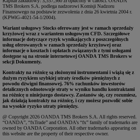
Kapitał zakładowy: 3,537,560 zł opłacony w całości. OANDA
TMS Brokers S.A. podlega nadzorowi Komisji Nadzoru
Finansowego na podstawie zezwolenia z dnia 26 kwietnia 2004 r.
(KPWiG-4021-54-1/2004).
Wariant usługowy Stocks oferowany jest w ramach sprzedaży
krzyżowej wraz z wariantem usługowym CFD. Szczegółowe
informacje dotyczące ryzyk wynikających z poszczególnych
usług oferowanych w ramach sprzedaży krzyżowej oraz
informacje o kosztach i opłatach związanych z tymi usługami
dostępne są na stronie internetowej OANDA TMS Brokers w
sekcji Dokumenty.
Kontrakty na różnicę są złożonymi instrumentami i wiążą się z
dużym ryzykiem szybkiej utraty środków pieniężnych z
powodu dźwigni finansowej. 76% rachunków inwestorów
detalicznych odnotowuje straty w wyniku handlu kontraktami
na różnicę u niniejszego dostawcy. Zastanów się, czy rozumiesz,
jak działają kontrakty na różnicę, i czy możesz pozwolić sobie
na wysokie ryzyko utraty pieniędzy.
@ Copyright 2026 OANDA TMS Brokers S.A. All rights reserved.
“OANDA”, “fxTrade” and OANDA’s “fx” family of trademarks are
owned by OANDA Corporation. All other trademarks appearing on
this website are the property of their respective owner.