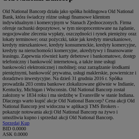
Old National Bancorp działa jako spółka holdingowa Old National
Bank, która świadczy różne usługi finansowe klientom
indywidualnym i komercyjnym w Stanach Zjednoczonych. Firma
oferuje rachunki depozytowe, w tym nieoprocentowane na żądanie,
negocjowalne zlecenia wypłaty, oszczędności i rynek pieniężny oraz
lokaty terminowe; oraz pożyczki, takie jak kredyty mieszkaniowe,
kredyty mieszkaniowe, kredyty konsumenckie, kredyty komercyjne,
kredyty na nieruchomości komercyjne, akredytywy i finansowanie
leasingu. Zapewnia również karty debetowe i bankomatowe, dostęp
telefoniczny i bankowość internetową, a także inne usługi
bankowości elektronicznej i mobilnej; oraz zarządzanie środkami
pieniężnymi, bankowość prywatna, usługi maklerskie, powiernicze i
doradztwo inwestycyjne. Na dzień 31 grudnia 2016 r. Spółka
prowadziła 203 centra bankowe zlokalizowane głównie w Indianie,
Kentucky, Michigan i Wisconsin. Old National Bancorp został
założony w 1834 roku i ma siedzibę w Evansville w stanie Indiana.
Dlaczego warto kupić akcje Old National Bancorp? Cena akcji Old
National Bancorp jest widoczna w aplikacji TMS Brokers -
pokazuje notowania akcji Old National Bancorp na żywo i
umożliwia kupno i sprzedaż akcji Old National Bancorp.
Sprzedaj
Kup
BID
0.0000
ASK
0.0000