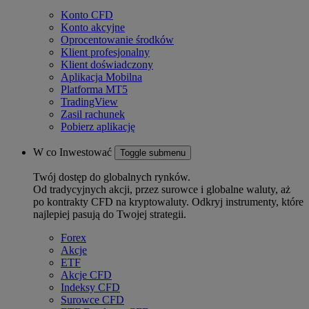
Konto CFD
Konto akcyjne
Oprocentowanie środków
Klient profesjonalny
Klient doświadczony
Aplikacja Mobilna
Platforma MT5
TradingView
Zasil rachunek
Pobierz aplikację
W co Inwestować
Toggle submenu
Twój dostęp do globalnych rynków.
Od tradycyjnych akcji, przez surowce i globalne waluty, aż
po kontrakty CFD na kryptowaluty. Odkryj instrumenty, które
najlepiej pasują do Twojej strategii.
Forex
Akcje
ETF
Akcje CFD
Indeksy CFD
Surowce CFD