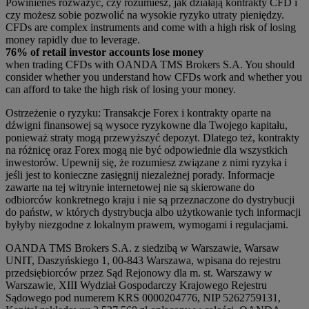
Powinieneś rozważyć, czy rozumiesz, jak działają kontrakty CFD i
czy możesz sobie pozwolić na wysokie ryzyko utraty pieniędzy.
CFDs are complex instruments and come with a high risk of losing
money rapidly due to leverage.
76% of retail investor accounts lose money
when trading CFDs with OANDA TMS Brokers S.A. You should
consider whether you understand how CFDs work and whether you
can afford to take the high risk of losing your money.
Ostrzeżenie o ryzyku: Transakcje Forex i kontrakty oparte na
dźwigni finansowej są wysoce ryzykowne dla Twojego kapitału,
ponieważ straty mogą przewyższyć depozyt. Dlatego też, kontrakty
na różnicę oraz Forex mogą nie być odpowiednie dla wszystkich
inwestorów. Upewnij się, że rozumiesz związane z nimi ryzyka i
jeśli jest to konieczne zasięgnij niezależnej porady. Informacje
zawarte na tej witrynie internetowej nie są skierowane do
odbiorców konkretnego kraju i nie są przeznaczone do dystrybucji
do państw, w których dystrybucja albo użytkowanie tych informacji
byłyby niezgodne z lokalnym prawem, wymogami i regulacjami.
OANDA TMS Brokers S.A. z siedzibą w Warszawie, Warsaw
UNIT, Daszyńskiego 1, 00-843 Warszawa, wpisana do rejestru
przedsiębiorców przez Sąd Rejonowy dla m. st. Warszawy w
Warszawie, XIII Wydział Gospodarczy Krajowego Rejestru
Sądowego pod numerem KRS 0000204776, NIP 5262759131,