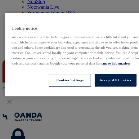
NonStop
Notowania Live
Sezon wyników w USA
Skaner akcji
Kalendarz rynkowy
Cookie notice
Zdarzenia korporacyjne
Sentyment Klientów
We use cookies and similar technologies on this website to learn a little bit about you an
Rolowania
site. This helps us improve your browsing experience and allows us to offer better produc
you and others. Some cookies are also used to personalise the ads you see, making them
Kontakt
interests. Cookies are stored locally on your computer or mobile device. You can Accept o
customise your choices using ‘Cookie settings’. You can find more information about 
tools and services (such as Google) use your personal data here:
more information
.
Cookies Settings
Accept All Cookies