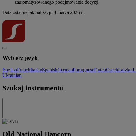
zautomatyzowanego podejmowania decyzji.
Data ostatniej aktualizacji: 4 marca 2026 r.
Wybierz język
English
French
Italian
Spanish
German
Portuguese
Dutch
Czech
Latvian
L
Ukrainian
Szukaj instrumentu
Old National Bancorp