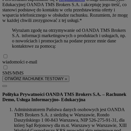
Edukacyjnej OANDA TMS Brokers S.A. i akceptuję jego treść, co
stanowi podstawę do kontaktu w celu przedstawienia oferty i
wsparcia telefonicznego w obsłudze rachunku. Rozumiem, że mogę
w każdej chwili zrezygnować z tej usługi.*
Wyrażam zgodę na otrzymywanie od OANDA TMS Brokers
S.A. informacji marketingowych o produktach i usługach, np.
o nowościach i promocjach na podane przeze mnie dane
kontaktowe za pomocą:
wiadomości e-mail
SMS/MMS
OTWÓRZ RACHUNEK TESTOWY »
Polityka Prywatności OANDA TMS Brokers S.A. – Rachunek
Demo, Usługa Informacyjno- Edukacyjna
Administratorem Państwa danych osobowych jest OANDA
TMS Brokers S.A. z siedzibą w Warszawie, Rondo
Daszyńskiego 1 00-843 Warszawa, NIP 526-275-91-31, dla
której Sąd Rejonowy dla m.st. Warszawy w Warszawie, XIII
Wydział Gospodarczy KRS prowadzi akta rejestrowe pod