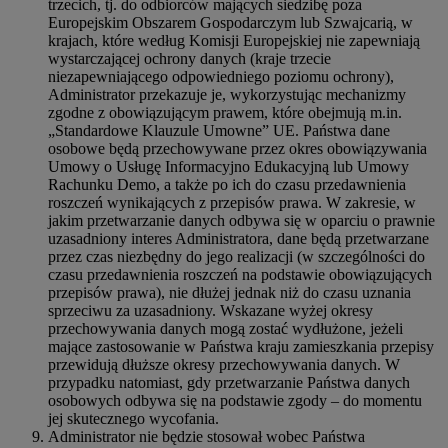
trzecich, tj. do odbiorców mających siedzibę poza
Europejskim Obszarem Gospodarczym lub Szwajcarią, w
krajach, które według Komisji Europejskiej nie zapewniają
wystarczającej ochrony danych (kraje trzecie
niezapewniającego odpowiedniego poziomu ochrony),
Administrator przekazuje je, wykorzystując mechanizmy
zgodne z obowiązującym prawem, które obejmują m.in.
„Standardowe Klauzule Umowne” UE. Państwa dane
osobowe będą przechowywane przez okres obowiązywania
Umowy o Usługę Informacyjno Edukacyjną lub Umowy
Rachunku Demo, a także po ich do czasu przedawnienia
roszczeń wynikających z przepisów prawa. W zakresie, w
jakim przetwarzanie danych odbywa się w oparciu o prawnie
uzasadniony interes Administratora, dane będą przetwarzane
przez czas niezbędny do jego realizacji (w szczególności do
czasu przedawnienia roszczeń na podstawie obowiązujących
przepisów prawa), nie dłużej jednak niż do czasu uznania
sprzeciwu za uzasadniony. Wskazane wyżej okresy
przechowywania danych mogą zostać wydłużone, jeżeli
mające zastosowanie w Państwa kraju zamieszkania przepisy
przewidują dłuższe okresy przechowywania danych. W
przypadku natomiast, gdy przetwarzanie Państwa danych
osobowych odbywa się na podstawie zgody – do momentu
jej skutecznego wycofania.
Administrator nie będzie stosował wobec Państwa