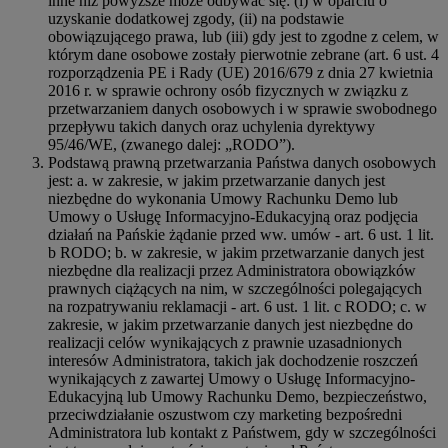
inne niż powyższe może odbywać się: (i) w oparciu o
uzyskanie dodatkowej zgody, (ii) na podstawie
obowiązującego prawa, lub (iii) gdy jest to zgodne z celem, w
którym dane osobowe zostały pierwotnie zebrane (art. 6 ust. 4
rozporządzenia PE i Rady (UE) 2016/679 z dnia 27 kwietnia
2016 r. w sprawie ochrony osób fizycznych w związku z
przetwarzaniem danych osobowych i w sprawie swobodnego
przepływu takich danych oraz uchylenia dyrektywy
95/46/WE, (zwanego dalej: „RODO”).
Podstawą prawną przetwarzania Państwa danych osobowych
jest: a. w zakresie, w jakim przetwarzanie danych jest
niezbędne do wykonania Umowy Rachunku Demo lub
Umowy o Usługę Informacyjno-Edukacyjną oraz podjęcia
działań na Pańskie żądanie przed ww. umów - art. 6 ust. 1 lit.
b RODO; b. w zakresie, w jakim przetwarzanie danych jest
niezbędne dla realizacji przez Administratora obowiązków
prawnych ciążących na nim, w szczególności polegających
na rozpatrywaniu reklamacji - art. 6 ust. 1 lit. c RODO; c. w
zakresie, w jakim przetwarzanie danych jest niezbędne do
realizacji celów wynikających z prawnie uzasadnionych
interesów Administratora, takich jak dochodzenie roszczeń
wynikających z zawartej Umowy o Usługę Informacyjno-
Edukacyjną lub Umowy Rachunku Demo, bezpieczeństwo,
przeciwdziałanie oszustwom czy marketing bezpośredni
Administratora lub kontakt z Państwem, gdy w szczególności