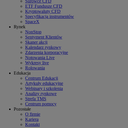
Surowce CFD
ETF Fundusze CFD
Kryptowaluty CFD
Specyfikacja instrumentów
SpaceX
Rynek
NonStop
Sentyment Klientów
Skaner akcji
Kalendarz rynkowy
Zdarzenia korporacyjne
Notowania Live
Wykresy live
Rolowania
Edukacja
Centrum Edukacji
Artykuły edukacyjne
Webinary i szkolenia
Analizy rynkowe
Strefa TMS
Centrum pomocy
Pozostałe
O firmie
Kariera
Kontakt