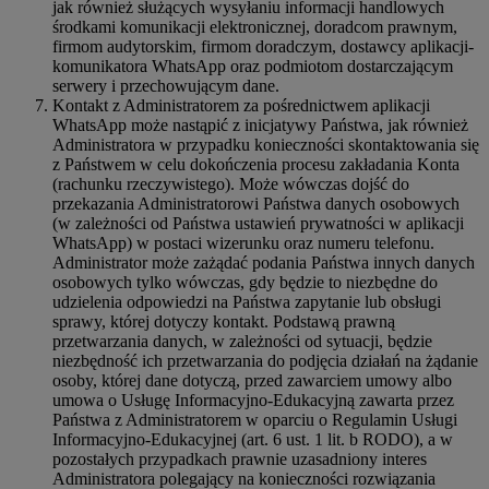
jak również służących wysyłaniu informacji handlowych
środkami komunikacji elektronicznej, doradcom prawnym,
firmom audytorskim, firmom doradczym, dostawcy aplikacji-
komunikatora WhatsApp oraz podmiotom dostarczającym
serwery i przechowującym dane.
Kontakt z Administratorem za pośrednictwem aplikacji
WhatsApp może nastąpić z inicjatywy Państwa, jak również
Administratora w przypadku konieczności skontaktowania się
z Państwem w celu dokończenia procesu zakładania Konta
(rachunku rzeczywistego). Może wówczas dojść do
przekazania Administratorowi Państwa danych osobowych
(w zależności od Państwa ustawień prywatności w aplikacji
WhatsApp) w postaci wizerunku oraz numeru telefonu.
Administrator może zażądać podania Państwa innych danych
osobowych tylko wówczas, gdy będzie to niezbędne do
udzielenia odpowiedzi na Państwa zapytanie lub obsługi
sprawy, której dotyczy kontakt. Podstawą prawną
przetwarzania danych, w zależności od sytuacji, będzie
niezbędność ich przetwarzania do podjęcia działań na żądanie
osoby, której dane dotyczą, przed zawarciem umowy albo
umowa o Usługę Informacyjno-Edukacyjną zawarta przez
Państwa z Administratorem w oparciu o Regulamin Usługi
Informacyjno-Edukacyjnej (art. 6 ust. 1 lit. b RODO), a w
pozostałych przypadkach prawnie uzasadniony interes
Administratora polegający na konieczności rozwiązania