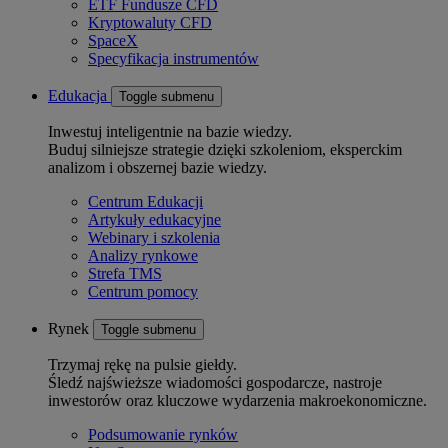
ETF Fundusze CFD
Kryptowaluty CFD
SpaceX
Specyfikacja instrumentów
Edukacja
Toggle submenu
Inwestuj inteligentnie na bazie wiedzy.
Buduj silniejsze strategie dzięki szkoleniom, eksperckim
analizom i obszernej bazie wiedzy.
Centrum Edukacji
Artykuły edukacyjne
Webinary i szkolenia
Analizy rynkowe
Strefa TMS
Centrum pomocy
Rynek
Toggle submenu
Trzymaj rękę na pulsie giełdy.
Śledź najświeższe wiadomości gospodarcze, nastroje
inwestorów oraz kluczowe wydarzenia makroekonomiczne.
Podsumowanie rynków