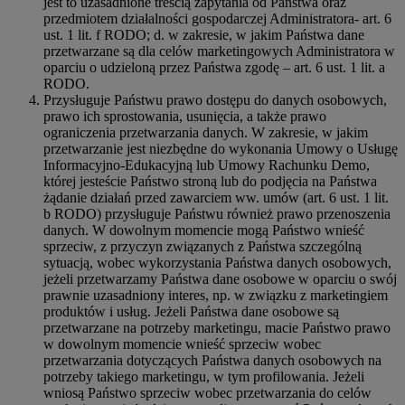
jest to uzasadnione treścią zapytania od Państwa oraz
przedmiotem działalności gospodarczej Administratora- art. 6
ust. 1 lit. f RODO; d. w zakresie, w jakim Państwa dane
przetwarzane są dla celów marketingowych Administratora w
oparciu o udzieloną przez Państwa zgodę – art. 6 ust. 1 lit. a
RODO.
Przysługuje Państwu prawo dostępu do danych osobowych,
prawo ich sprostowania, usunięcia, a także prawo
ograniczenia przetwarzania danych. W zakresie, w jakim
przetwarzanie jest niezbędne do wykonania Umowy o Usługę
Informacyjno-Edukacyjną lub Umowy Rachunku Demo,
której jesteście Państwo stroną lub do podjęcia na Państwa
żądanie działań przed zawarciem ww. umów (art. 6 ust. 1 lit.
b RODO) przysługuje Państwu również prawo przenoszenia
danych. W dowolnym momencie mogą Państwo wnieść
sprzeciw, z przyczyn związanych z Państwa szczególną
sytuacją, wobec wykorzystania Państwa danych osobowych,
jeżeli przetwarzamy Państwa dane osobowe w oparciu o swój
prawnie uzasadniony interes, np. w związku z marketingiem
produktów i usług. Jeżeli Państwa dane osobowe są
przetwarzane na potrzeby marketingu, macie Państwo prawo
w dowolnym momencie wnieść sprzeciw wobec
przetwarzania dotyczących Państwa danych osobowych na
potrzeby takiego marketingu, w tym profilowania. Jeżeli
wniosą Państwo sprzeciw wobec przetwarzania do celów