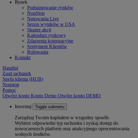
Rynek
Podsumowanie rynków
NonStop
Notowania Live
Sezon wyników w USA
Skaner akcji
Kalendarz rynkowy
Zdarzenia korporacyjne
Sentyment Klientów
Rolowania
Kontakt
Handluj
Zasil rachunek
Strefa klienta (HUB)
Nonstop
Pomoc
Otwórz konto
Konto
Demo
Otwórz konto DEMO
Inwestuj
Toggle submenu
Zarządzaj Twoim kapitałem w wygodny sposób.
Wybierz odpowiedni typ rachunku i zyskaj dostęp do
nowoczesnych platform oraz atrakcyjnego oprocentowania
wolnych środków.