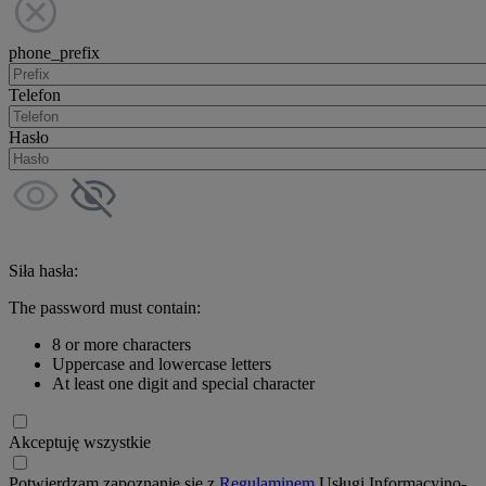
phone_prefix
Telefon
Hasło
Siła hasła:
The password must contain:
8 or more characters
Uppercase and lowercase letters
At least one digit and special character
Akceptuję wszystkie
Potwierdzam zapoznanie się z
Regulaminem
Usługi Informacyjno-