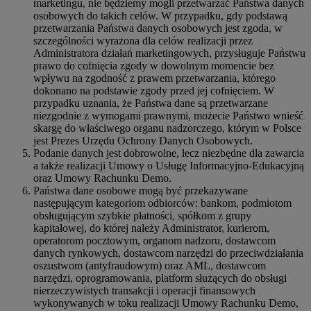
marketingu, nie będziemy mogli przetwarzać Państwa danych
osobowych do takich celów. W przypadku, gdy podstawą
przetwarzania Państwa danych osobowych jest zgoda, w
szczególności wyrażona dla celów realizacji przez
Administratora działań marketingowych, przysługuje Państwu
prawo do cofnięcia zgody w dowolnym momencie bez
wpływu na zgodność z prawem przetwarzania, którego
dokonano na podstawie zgody przed jej cofnięciem. W
przypadku uznania, że Państwa dane są przetwarzane
niezgodnie z wymogami prawnymi, możecie Państwo wnieść
skargę do właściwego organu nadzorczego, którym w Polsce
jest Prezes Urzędu Ochrony Danych Osobowych.
Podanie danych jest dobrowolne, lecz niezbędne dla zawarcia
a także realizacji Umowy o Usługę Informacyjno-Edukacyjną
oraz Umowy Rachunku Demo.
Państwa dane osobowe mogą być przekazywane
następującym kategoriom odbiorców: bankom, podmiotom
obsługującym szybkie płatności, spółkom z grupy
kapitałowej, do której należy Administrator, kurierom,
operatorom pocztowym, organom nadzoru, dostawcom
danych rynkowych, dostawcom narzędzi do przeciwdziałania
oszustwom (antyfraudowym) oraz AML, dostawcom
narzędzi, oprogramowania, platform służących do obsługi
nierzeczywistych transakcji i operacji finansowych
wykonywanych w toku realizacji Umowy Rachunku Demo,