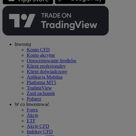
Inwestuj
Konto CFD
Konto akcyjne
Oprocentowanie środków
Klient profesjonalny
Klient doświadczony
Aplikacja Mobilna
Platforma MT5
TradingView
Zasil rachunek
Pobierz
W co Inwestować
Forex
Akcje
ETF
Akcje CFD
Indeksy CFD