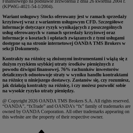
Finansowego na podstawie zezwolenia z dnia 26 kwietnia 2004 r.
(KPWiG-4021-54-1/2004).
Wariant usługowy Stocks oferowany jest w ramach sprzedaży
krzyżowej wraz z wariantem usługowym CFD. Szczegółowe
informacje dotyczące ryzyk wynikających z poszczególnych
usług oferowanych w ramach sprzedaży krzyżowej oraz
informacje o kosztach i opłatach związanych z tymi usługami
dostępne są na stronie internetowej OANDA TMS Brokers w
sekcji Dokumenty.
Kontrakty na różnicę są złożonymi instrumentami i wiążą się z
dużym ryzykiem szybkiej utraty środków pieniężnych z
powodu dźwigni finansowej. 76% rachunków inwestorów
detalicznych odnotowuje straty w wyniku handlu kontraktami
na różnicę u niniejszego dostawcy. Zastanów się, czy rozumiesz,
jak działają kontrakty na różnicę, i czy możesz pozwolić sobie
na wysokie ryzyko utraty pieniędzy.
@ Copyright 2026 OANDA TMS Brokers S.A. All rights reserved.
“OANDA”, “fxTrade” and OANDA’s “fx” family of trademarks are
owned by OANDA Corporation. All other trademarks appearing on
this website are the property of their respective owner.