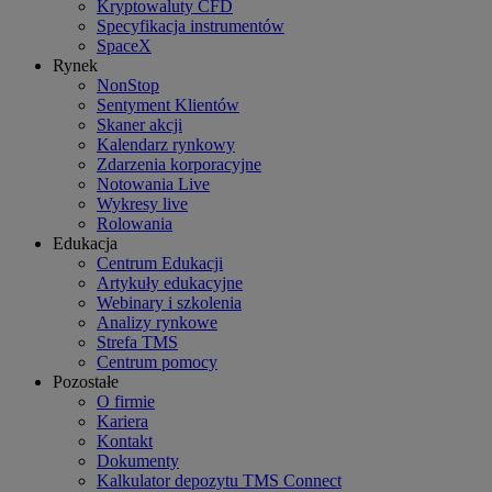
Kryptowaluty CFD
Specyfikacja instrumentów
SpaceX
Rynek
NonStop
Sentyment Klientów
Skaner akcji
Kalendarz rynkowy
Zdarzenia korporacyjne
Notowania Live
Wykresy live
Rolowania
Edukacja
Centrum Edukacji
Artykuły edukacyjne
Webinary i szkolenia
Analizy rynkowe
Strefa TMS
Centrum pomocy
Pozostałe
O firmie
Kariera
Kontakt
Dokumenty
Kalkulator depozytu TMS Connect