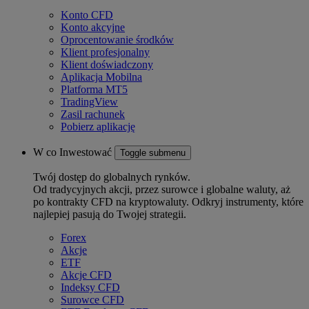
Konto CFD
Konto akcyjne
Oprocentowanie środków
Klient profesjonalny
Klient doświadczony
Aplikacja Mobilna
Platforma MT5
TradingView
Zasil rachunek
Pobierz aplikację
W co Inwestować
Toggle submenu
Twój dostęp do globalnych rynków.
Od tradycyjnych akcji, przez surowce i globalne waluty, aż
po kontrakty CFD na kryptowaluty. Odkryj instrumenty, które
najlepiej pasują do Twojej strategii.
Forex
Akcje
ETF
Akcje CFD
Indeksy CFD
Surowce CFD