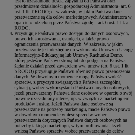
jest to uzasadnione treścią zapytania od Państwa oraz
przedmiotem działalności gospodarczej Administratora- art. 6
ust. 1 lit. f RODO; d. w zakresie, w jakim Państwa dane
przetwarzane są dla celów marketingowych Administratora w
oparciu o udzieloną przez Państwa zgodę – art. 6 ust. 1 lit. a
RODO.
Przysługuje Państwu prawo dostępu do danych osobowych,
prawo ich sprostowania, usunięcia, a także prawo
ograniczenia przetwarzania danych. W zakresie, w jakim
przetwarzanie jest niezbędne do wykonania Umowy o Usługę
Informacyjno-Edukacyjną lub Umowy Rachunku Demo,
której jesteście Państwo stroną lub do podjęcia na Państwa
żądanie działań przed zawarciem ww. umów (art. 6 ust. 1 lit.
b RODO) przysługuje Państwu również prawo przenoszenia
danych. W dowolnym momencie mogą Państwo wnieść
sprzeciw, z przyczyn związanych z Państwa szczególną
sytuacją, wobec wykorzystania Państwa danych osobowych,
jeżeli przetwarzamy Państwa dane osobowe w oparciu o swój
prawnie uzasadniony interes, np. w związku z marketingiem
produktów i usług. Jeżeli Państwa dane osobowe są
przetwarzane na potrzeby marketingu, macie Państwo prawo
w dowolnym momencie wnieść sprzeciw wobec
przetwarzania dotyczących Państwa danych osobowych na
potrzeby takiego marketingu, w tym profilowania. Jeżeli
wniosą Państwo sprzeciw wobec przetwarzania do celów