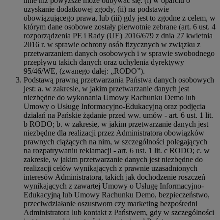
inne niż powyższe może odbywać się: (i) w oparciu o
uzyskanie dodatkowej zgody, (ii) na podstawie
obowiązującego prawa, lub (iii) gdy jest to zgodne z celem, w
którym dane osobowe zostały pierwotnie zebrane (art. 6 ust. 4
rozporządzenia PE i Rady (UE) 2016/679 z dnia 27 kwietnia
2016 r. w sprawie ochrony osób fizycznych w związku z
przetwarzaniem danych osobowych i w sprawie swobodnego
przepływu takich danych oraz uchylenia dyrektywy
95/46/WE, (zwanego dalej: „RODO”).
Podstawą prawną przetwarzania Państwa danych osobowych
jest: a. w zakresie, w jakim przetwarzanie danych jest
niezbędne do wykonania Umowy Rachunku Demo lub
Umowy o Usługę Informacyjno-Edukacyjną oraz podjęcia
działań na Pańskie żądanie przed ww. umów - art. 6 ust. 1 lit.
b RODO; b. w zakresie, w jakim przetwarzanie danych jest
niezbędne dla realizacji przez Administratora obowiązków
prawnych ciążących na nim, w szczególności polegających
na rozpatrywaniu reklamacji - art. 6 ust. 1 lit. c RODO; c. w
zakresie, w jakim przetwarzanie danych jest niezbędne do
realizacji celów wynikających z prawnie uzasadnionych
interesów Administratora, takich jak dochodzenie roszczeń
wynikających z zawartej Umowy o Usługę Informacyjno-
Edukacyjną lub Umowy Rachunku Demo, bezpieczeństwo,
przeciwdziałanie oszustwom czy marketing bezpośredni
Administratora lub kontakt z Państwem, gdy w szczególności