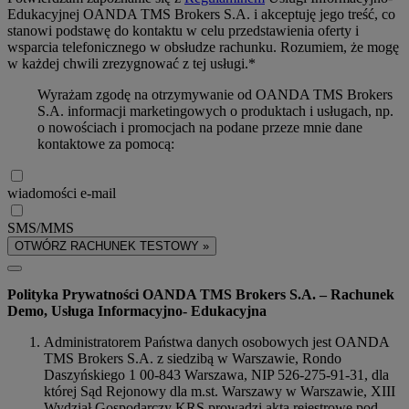
Edukacyjnej OANDA TMS Brokers S.A. i akceptuję jego treść, co
stanowi podstawę do kontaktu w celu przedstawienia oferty i
wsparcia telefonicznego w obsłudze rachunku. Rozumiem, że mogę
w każdej chwili zrezygnować z tej usługi.*
Wyrażam zgodę na otrzymywanie od OANDA TMS Brokers
S.A. informacji marketingowych o produktach i usługach, np.
o nowościach i promocjach na podane przeze mnie dane
kontaktowe za pomocą:
wiadomości e-mail
SMS/MMS
OTWÓRZ RACHUNEK TESTOWY »
Polityka Prywatności OANDA TMS Brokers S.A. – Rachunek
Demo, Usługa Informacyjno- Edukacyjna
Administratorem Państwa danych osobowych jest OANDA
TMS Brokers S.A. z siedzibą w Warszawie, Rondo
Daszyńskiego 1 00-843 Warszawa, NIP 526-275-91-31, dla
której Sąd Rejonowy dla m.st. Warszawy w Warszawie, XIII
Wydział Gospodarczy KRS prowadzi akta rejestrowe pod