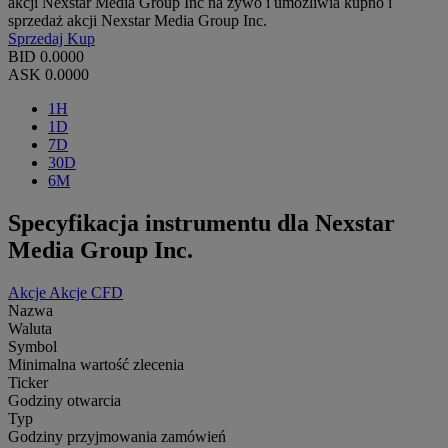
akcji Nexstar Media Group Inc na żywo i umożliwia kupno i
sprzedaż akcji Nexstar Media Group Inc.
Sprzedaj
Kup
BID
0.0000
ASK
0.0000
1H
1D
7D
30D
6M
Specyfikacja instrumentu dla Nexstar
Media Group Inc.
Akcje
Akcje CFD
Nazwa
Waluta
Symbol
Minimalna wartość zlecenia
Ticker
Godziny otwarcia
Typ
Godziny przyjmowania zamówień