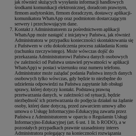
jak również służących wysyłaniu informacji handlowych
środkami komunikacji elektronicznej, doradcom prawnym,
firmom audytorskim, firmom doradczym, dostawcy aplikacji-
komunikatora WhatsApp oraz podmiotom dostarczającym
serwery i przechowującym dane.
Kontakt z Administratorem za pośrednictwem aplikacji
WhatsApp może nastąpić z inicjatywy Państwa, jak również
Administratora w przypadku konieczności skontaktowania się
z Państwem w celu dokończenia procesu zakładania Konta
(rachunku rzeczywistego). Może wówczas dojść do
przekazania Administratorowi Państwa danych osobowych
(w zależności od Państwa ustawień prywatności w aplikacji
WhatsApp) w postaci wizerunku oraz numeru telefonu.
Administrator może zażądać podania Państwa innych danych
osobowych tylko wówczas, gdy będzie to niezbędne do
udzielenia odpowiedzi na Państwa zapytanie lub obsługi
sprawy, której dotyczy kontakt. Podstawą prawną
przetwarzania danych, w zależności od sytuacji, będzie
niezbędność ich przetwarzania do podjęcia działań na żądanie
osoby, której dane dotyczą, przed zawarciem umowy albo
umowa o Usługę Informacyjno-Edukacyjną zawarta przez
Państwa z Administratorem w oparciu o Regulamin Usługi
Informacyjno-Edukacyjnej (art. 6 ust. 1 lit. b RODO), a w
pozostałych przypadkach prawnie uzasadniony interes
Administratora polegający na konieczności rozwiązania