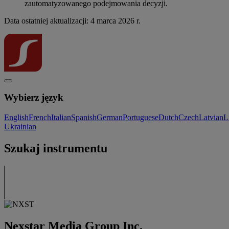
zautomatyzowanego podejmowania decyzji.
Data ostatniej aktualizacji: 4 marca 2026 r.
Wybierz język
English
French
Italian
Spanish
German
Portuguese
Dutch
Czech
Latvian
L
Ukrainian
Szukaj instrumentu
Nexstar Media Group Inc.