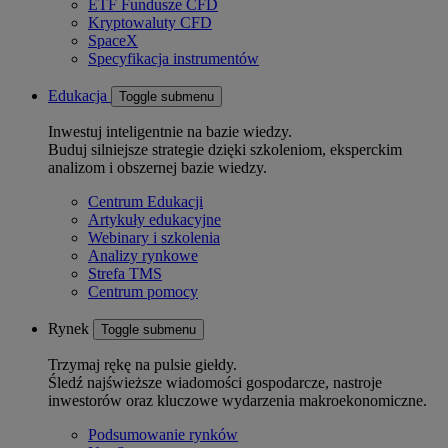
ETF Fundusze CFD
Kryptowaluty CFD
SpaceX
Specyfikacja instrumentów
Edukacja
Toggle submenu
Inwestuj inteligentnie na bazie wiedzy.
Buduj silniejsze strategie dzięki szkoleniom, eksperckim
analizom i obszernej bazie wiedzy.
Centrum Edukacji
Artykuły edukacyjne
Webinary i szkolenia
Analizy rynkowe
Strefa TMS
Centrum pomocy
Rynek
Toggle submenu
Trzymaj rękę na pulsie giełdy.
Śledź najświeższe wiadomości gospodarcze, nastroje
inwestorów oraz kluczowe wydarzenia makroekonomiczne.
Podsumowanie rynków