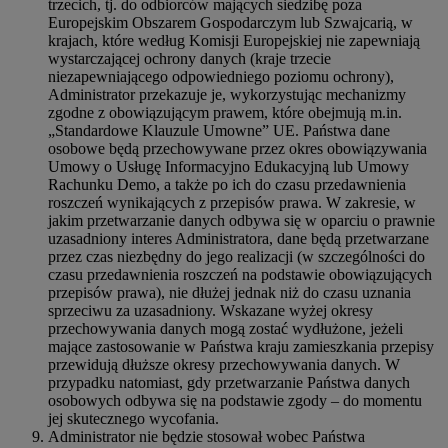
trzecich, tj. do odbiorców mających siedzibę poza
Europejskim Obszarem Gospodarczym lub Szwajcarią, w
krajach, które według Komisji Europejskiej nie zapewniają
wystarczającej ochrony danych (kraje trzecie
niezapewniającego odpowiedniego poziomu ochrony),
Administrator przekazuje je, wykorzystując mechanizmy
zgodne z obowiązującym prawem, które obejmują m.in.
„Standardowe Klauzule Umowne” UE. Państwa dane
osobowe będą przechowywane przez okres obowiązywania
Umowy o Usługę Informacyjno Edukacyjną lub Umowy
Rachunku Demo, a także po ich do czasu przedawnienia
roszczeń wynikających z przepisów prawa. W zakresie, w
jakim przetwarzanie danych odbywa się w oparciu o prawnie
uzasadniony interes Administratora, dane będą przetwarzane
przez czas niezbędny do jego realizacji (w szczególności do
czasu przedawnienia roszczeń na podstawie obowiązujących
przepisów prawa), nie dłużej jednak niż do czasu uznania
sprzeciwu za uzasadniony. Wskazane wyżej okresy
przechowywania danych mogą zostać wydłużone, jeżeli
mające zastosowanie w Państwa kraju zamieszkania przepisy
przewidują dłuższe okresy przechowywania danych. W
przypadku natomiast, gdy przetwarzanie Państwa danych
osobowych odbywa się na podstawie zgody – do momentu
jej skutecznego wycofania.
Administrator nie będzie stosował wobec Państwa