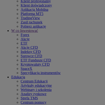
Klient profesjonalny
Klient doświadczony
Aplikacja Mobilna
Platforma MT5
TradingView
Zasil rachunek
Pobierz aplikację
W co Inwestować
Forex
Akcje
ETF
Akcje CFD
Indeksy CFD
Surowce CFD
ETF Fundusze CFD
Kryptowaluty CFD
SpaceX
Specyfikacja instrumentów
Edukacja
Centrum Edukacji
Artykuły edukacyjne
Webinary i szkolenia
Analizy rynkowe
Strefa TMS
Centrum pomocy