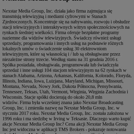
Nexstar Media Group, Inc. działa jako firma zajmująca się
transmisją telewizyjną i mediami cyfrowymi w Stanach
Zjednoczonych. Koncentruje się na nabywaniu, rozwoju i obsłudze
stacji telewizyjnych i interaktywnych witryn społecznościowych na
rynkach średniej wielkości. Firma oferuje bezpłatne programy
naziemne dla widzów telewizyjnych. Świadczy również usługi
sprzedaży, programowania i innych usług na podstawie różnych
lokalnych umów o świadczenie usług 30 elektrowniom
telewizyjnym, które są własnością i / lub są obsługiwane przez
niezależne strony trzecie. Według stanu na 31 grudnia 2016 r.
Spółka posiadała, obsługiwała, programowała lub świadczyła
sprzedaż i inne usługi 104 stacjom telewizyjnym na 62 rynkach w
stanach Alabama, Arizona, Arkansas, Kalifornia, Kolorado, Floryda,
Illinois, Indiana, Iowa, Luizjana, Maryland, Michigan, Missouri,
Montana, Nevada, Nowy Jork, Dakota Północna, Pensylwania,
Tennessee, Teksas, Utah, Vermont, Wirginia, Wirginia Zachodnia i
Wisconsin. Stacje spółki docierają do około 20,8 mln
widzów. Firma była wcześniej znana jako Nexstar Broadcasting
Group, Inc. i zmieniła nazwę na Nexstar Media Group, Inc. w
styczniu 2017 roku. Nexstar Media Group, Inc. została założona w
1996 roku i ma siedzibę w Irving w Teksasie. Dlaczego warto kupić
akcje Nexstar Media Group Inc? Cena akcji Nexstar Media Group
Inc jest widoczna w aplikacji TMS Brokers - pokazuje notowania