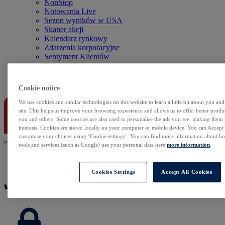
NonStop
Notowania Live
Sezon wyników w USA
Skaner akcji
Kalendarz rynkowy
Zdarzenia korporacyjne
Sentyment Klientów
Rolowania
Kontakt
Cookie notice
We use cookies and similar technologies on this website to learn a little bit about you an
site. This helps us improve your browsing experience and allows us to offer better produc
you and others. Some cookies are also used to personalise the ads you see, making them
interests. Cookies are stored locally on your computer or mobile device. You can Accept o
customise your choices using ‘Cookie settings’. You can find more information about 
tools and services (such as Google) use your personal data here:
more information
.
Cookies Settings
Accept All Cookies