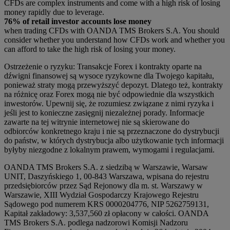
CFDs are complex instruments and come with a high risk of losing
money rapidly due to leverage.
76% of retail investor accounts lose money
when trading CFDs with OANDA TMS Brokers S.A. You should
consider whether you understand how CFDs work and whether you
can afford to take the high risk of losing your money.
Ostrzeżenie o ryzyku: Transakcje Forex i kontrakty oparte na
dźwigni finansowej są wysoce ryzykowne dla Twojego kapitału,
ponieważ straty mogą przewyższyć depozyt. Dlatego też, kontrakty
na różnicę oraz Forex mogą nie być odpowiednie dla wszystkich
inwestorów. Upewnij się, że rozumiesz związane z nimi ryzyka i
jeśli jest to konieczne zasięgnij niezależnej porady. Informacje
zawarte na tej witrynie internetowej nie są skierowane do
odbiorców konkretnego kraju i nie są przeznaczone do dystrybucji
do państw, w których dystrybucja albo użytkowanie tych informacji
byłyby niezgodne z lokalnym prawem, wymogami i regulacjami.
OANDA TMS Brokers S.A. z siedzibą w Warszawie, Warsaw
UNIT, Daszyńskiego 1, 00-843 Warszawa, wpisana do rejestru
przedsiębiorców przez Sąd Rejonowy dla m. st. Warszawy w
Warszawie, XIII Wydział Gospodarczy Krajowego Rejestru
Sądowego pod numerem KRS 0000204776, NIP 5262759131,
Kapitał zakładowy: 3,537,560 zł opłacony w całości. OANDA
TMS Brokers S.A. podlega nadzorowi Komisji Nadzoru