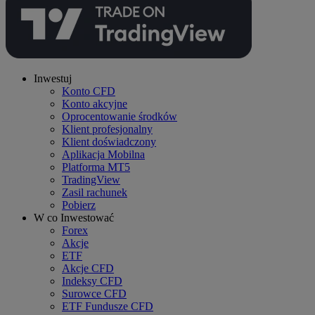
Inwestuj
Konto CFD
Konto akcyjne
Oprocentowanie środków
Klient profesjonalny
Klient doświadczony
Aplikacja Mobilna
Platforma MT5
TradingView
Zasil rachunek
Pobierz
W co Inwestować
Forex
Akcje
ETF
Akcje CFD
Indeksy CFD
Surowce CFD
ETF Fundusze CFD