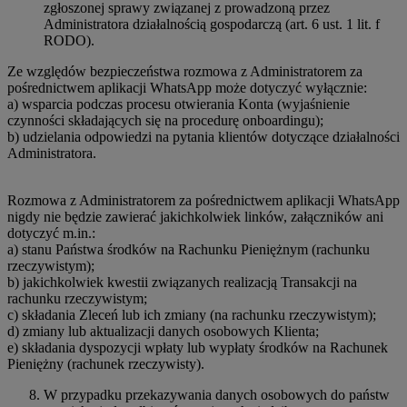
zgłoszonej sprawy związanej z prowadzoną przez
Administratora działalnością gospodarczą (art. 6 ust. 1 lit. f
RODO).
Ze względów bezpieczeństwa rozmowa z Administratorem za
pośrednictwem aplikacji WhatsApp może dotyczyć wyłącznie:
a) wsparcia podczas procesu otwierania Konta (wyjaśnienie
czynności składających się na procedurę onboardingu);
b) udzielania odpowiedzi na pytania klientów dotyczące działalności
Administratora.
Rozmowa z Administratorem za pośrednictwem aplikacji WhatsApp
nigdy nie będzie zawierać jakichkolwiek linków, załączników ani
dotyczyć m.in.:
a) stanu Państwa środków na Rachunku Pieniężnym (rachunku
rzeczywistym);
b) jakichkolwiek kwestii związanych realizacją Transakcji na
rachunku rzeczywistym;
c) składania Zleceń lub ich zmiany (na rachunku rzeczywistym);
d) zmiany lub aktualizacji danych osobowych Klienta;
e) składania dyspozycji wpłaty lub wypłaty środków na Rachunek
Pieniężny (rachunek rzeczywisty).
W przypadku przekazywania danych osobowych do państw