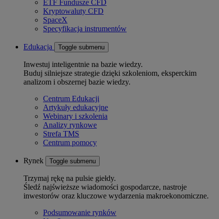
ETF Fundusze CFD
Kryptowaluty CFD
SpaceX
Specyfikacja instrumentów
Edukacja
Toggle submenu
Inwestuj inteligentnie na bazie wiedzy.
Buduj silniejsze strategie dzięki szkoleniom, eksperckim
analizom i obszernej bazie wiedzy.
Centrum Edukacji
Artykuły edukacyjne
Webinary i szkolenia
Analizy rynkowe
Strefa TMS
Centrum pomocy
Rynek
Toggle submenu
Trzymaj rękę na pulsie giełdy.
Śledź najświeższe wiadomości gospodarcze, nastroje
inwestorów oraz kluczowe wydarzenia makroekonomiczne.
Podsumowanie rynków