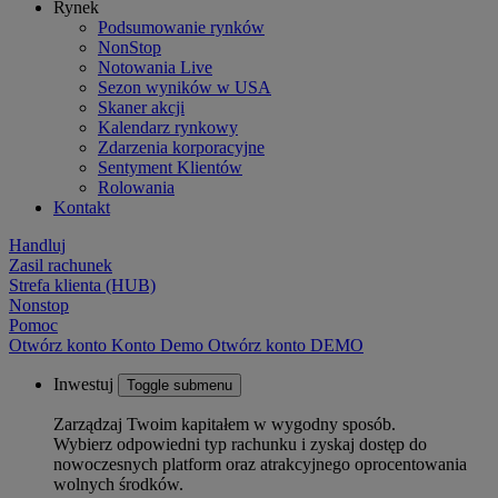
Rynek
Podsumowanie rynków
NonStop
Notowania Live
Sezon wyników w USA
Skaner akcji
Kalendarz rynkowy
Zdarzenia korporacyjne
Sentyment Klientów
Rolowania
Kontakt
Handluj
Zasil rachunek
Strefa klienta (HUB)
Nonstop
Pomoc
Otwórz konto
Konto
Demo
Otwórz konto DEMO
Inwestuj
Toggle submenu
Zarządzaj Twoim kapitałem w wygodny sposób.
Wybierz odpowiedni typ rachunku i zyskaj dostęp do
nowoczesnych platform oraz atrakcyjnego oprocentowania
wolnych środków.