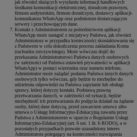
jak również służących wysyłaniu informacji handlowych
środkami komunikacji elektronicznej, doradcom prawnym,
firmom audytorskim, firmom doradczym, dostawcy aplikacji-
komunikatora WhatsApp oraz podmiotom dostarczającym
serwery i przechowującym dane.
Kontakt z Administratorem za pośrednictwem aplikacji
WhatsApp może nastąpić z inicjatywy Państwa, jak również
Administratora w przypadku konieczności skontaktowania się
z Państwem w celu dokończenia procesu zakładania Konta
(rachunku rzeczywistego). Może wówczas dojść do
przekazania Administratorowi Państwa danych osobowych
(w zależności od Państwa ustawień prywatności w aplikacji
WhatsApp) w postaci wizerunku oraz numeru telefonu.
Administrator może zażądać podania Państwa innych danych
osobowych tylko wówczas, gdy będzie to niezbędne do
udzielenia odpowiedzi na Państwa zapytanie lub obsługi
sprawy, której dotyczy kontakt. Podstawą prawną
przetwarzania danych, w zależności od sytuacji, będzie
niezbędność ich przetwarzania do podjęcia działań na żądanie
osoby, której dane dotyczą, przed zawarciem umowy albo
umowa o Usługę Informacyjno-Edukacyjną zawarta przez
Państwa z Administratorem w oparciu o Regulamin Usługi
Informacyjno-Edukacyjnej (art. 6 ust. 1 lit. b RODO), a w
pozostałych przypadkach prawnie uzasadniony interes
Administratora polegający na konieczności rozwiązania