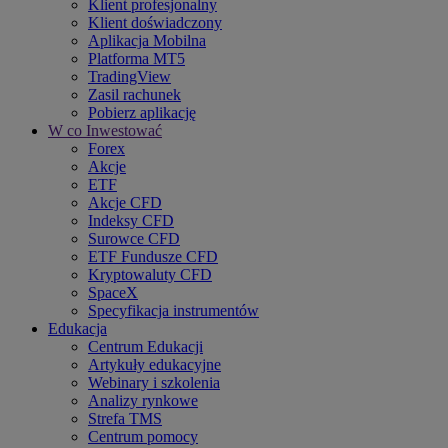
Klient profesjonalny
Klient doświadczony
Aplikacja Mobilna
Platforma MT5
TradingView
Zasil rachunek
Pobierz aplikację
W co Inwestować
Forex
Akcje
ETF
Akcje CFD
Indeksy CFD
Surowce CFD
ETF Fundusze CFD
Kryptowaluty CFD
SpaceX
Specyfikacja instrumentów
Edukacja
Centrum Edukacji
Artykuły edukacyjne
Webinary i szkolenia
Analizy rynkowe
Strefa TMS
Centrum pomocy