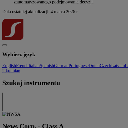
zautomatyzowanego podejmowania decyzji.
Data ostatniej aktualizacji: 4 marca 2026 r.
Wybierz język
English
French
Italian
Spanish
German
Portuguese
Dutch
Czech
Latvian
L
Ukrainian
Szukaj instrumentu
News Corp. - Class A