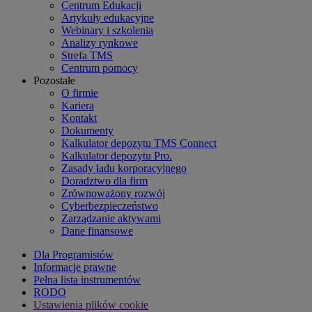
Centrum Edukacji
Artykuły edukacyjne
Webinary i szkolenia
Analizy rynkowe
Strefa TMS
Centrum pomocy
Pozostałe
O firmie
Kariera
Kontakt
Dokumenty
Kalkulator depozytu TMS Connect
Kalkulator depozytu Pro.
Zasady ładu korporacyjnego
Doradztwo dla firm
Zrównoważony rozwój
Cyberbezpieczeństwo
Zarządzanie aktywami
Dane finansowe
Dla Programistów
Informacje prawne
Pełna lista instrumentów
RODO
Ustawienia plików cookie