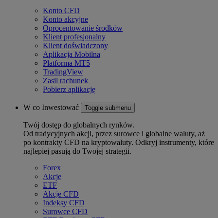
Konto CFD
Konto akcyjne
Oprocentowanie środków
Klient profesjonalny
Klient doświadczony
Aplikacja Mobilna
Platforma MT5
TradingView
Zasil rachunek
Pobierz aplikację
W co Inwestować
Toggle submenu
Twój dostęp do globalnych rynków.
Od tradycyjnych akcji, przez surowce i globalne waluty, aż
po kontrakty CFD na kryptowaluty. Odkryj instrumenty, które
najlepiej pasują do Twojej strategii.
Forex
Akcje
ETF
Akcje CFD
Indeksy CFD
Surowce CFD