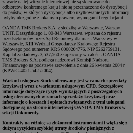
zawarte na tej witrynie internetowej nie są skierowane do
odbiorców konkretnego kraju i nie są przeznaczone do dystrybucji
do państw, w których dystrybucja albo użytkowanie tych informacji
byłyby niezgodne z lokalnym prawem, wymogami i regulacjami.
OANDA TMS Brokers S.A. z siedzibą w Warszawie, Warsaw
UNIT, Daszyńskiego 1, 00-843 Warszawa, wpisana do rejestru
przedsiębiorców przez Sąd Rejonowy dla m. st. Warszawy w
Warszawie, XIII Wydział Gospodarczy Krajowego Rejestru
Sądowego pod numerem KRS 0000204776, NIP 5262759131,
Kapitał zakładowy: 3,537,560 zł opłacony w całości. OANDA
TMS Brokers S.A. podlega nadzorowi Komisji Nadzoru
Finansowego na podstawie zezwolenia z dnia 26 kwietnia 2004 r.
(KPWiG-4021-54-1/2004).
Wariant usługowy Stocks oferowany jest w ramach sprzedaży
krzyżowej wraz z wariantem usługowym CFD. Szczegółowe
informacje dotyczące ryzyk wynikających z poszczególnych
usług oferowanych w ramach sprzedaży krzyżowej oraz
informacje o kosztach i opłatach związanych z tymi usługami
dostępne są na stronie internetowej OANDA TMS Brokers w
sekcji Dokumenty.
Kontrakty na różnicę są złożonymi instrumentami i wiążą się z
dużym ryzykiem szybkiej utraty środków pieniężnych z