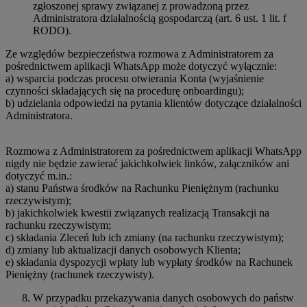
zgłoszonej sprawy związanej z prowadzoną przez
Administratora działalnością gospodarczą (art. 6 ust. 1 lit. f
RODO).
Ze względów bezpieczeństwa rozmowa z Administratorem za
pośrednictwem aplikacji WhatsApp może dotyczyć wyłącznie:
a) wsparcia podczas procesu otwierania Konta (wyjaśnienie
czynności składających się na procedurę onboardingu);
b) udzielania odpowiedzi na pytania klientów dotyczące działalności
Administratora.
Rozmowa z Administratorem za pośrednictwem aplikacji WhatsApp
nigdy nie będzie zawierać jakichkolwiek linków, załączników ani
dotyczyć m.in.:
a) stanu Państwa środków na Rachunku Pieniężnym (rachunku
rzeczywistym);
b) jakichkolwiek kwestii związanych realizacją Transakcji na
rachunku rzeczywistym;
c) składania Zleceń lub ich zmiany (na rachunku rzeczywistym);
d) zmiany lub aktualizacji danych osobowych Klienta;
e) składania dyspozycji wpłaty lub wypłaty środków na Rachunek
Pieniężny (rachunek rzeczywisty).
W przypadku przekazywania danych osobowych do państw