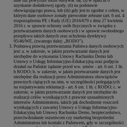
inne niż powyższe może odbywać się: (i) w oparciu o
uzyskanie dodatkowej zgody, (ii) na podstawie
obowiązującego prawa, lub (iii) gdy jest to zgodne z celem, w
którym dane osobowe zostały pierwotnie zebrane (art. 6 ust. 4
rozporządzenia PE i Rady (UE) 2016/679 z dnia 27 kwietnia
2016 r. w sprawie ochrony osób fizycznych w związku z
przetwarzaniem danych osobowych i w sprawie swobodnego
przepływu takich danych oraz uchylenia dyrektywy
95/46/WE, (zwanego dalej: „RODO”).
Podstawą prawną przetwarzania Państwa danych osobowych
jest: a. w zakresie, w jakim przetwarzanie danych jest
niezbędne do wykonania Umowy Rachunku Demo lub
Umowy o Usługę Informacyjno-Edukacyjną oraz podjęcia
działań na Pańskie żądanie przed ww. umów - art. 6 ust. 1 lit.
b RODO; b. w zakresie, w jakim przetwarzanie danych jest
niezbędne dla realizacji przez Administratora obowiązków
prawnych ciążących na nim, w szczególności polegających
na rozpatrywaniu reklamacji - art. 6 ust. 1 lit. c RODO; c. w
zakresie, w jakim przetwarzanie danych jest niezbędne do
realizacji celów wynikających z prawnie uzasadnionych
interesów Administratora, takich jak dochodzenie roszczeń
wynikających z zawartej Umowy o Usługę Informacyjno-
Edukacyjną lub Umowy Rachunku Demo, bezpieczeństwo,
przeciwdziałanie oszustwom czy marketing bezpośredni
Administratora lub kontakt z Państwem, gdy w szczególności