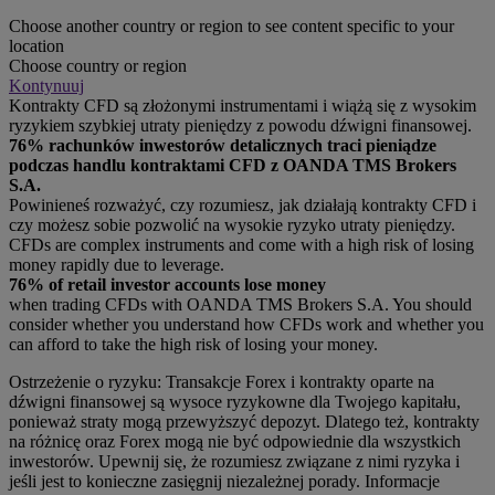
Choose another country or region to see content specific to your
location
Choose country or region
Kontynuuj
Kontrakty CFD są złożonymi instrumentami i wiążą się z wysokim
ryzykiem szybkiej utraty pieniędzy z powodu dźwigni finansowej.
76% rachunków inwestorów detalicznych traci pieniądze
podczas handlu kontraktami CFD z OANDA TMS Brokers
S.A.
Powinieneś rozważyć, czy rozumiesz, jak działają kontrakty CFD i
czy możesz sobie pozwolić na wysokie ryzyko utraty pieniędzy.
CFDs are complex instruments and come with a high risk of losing
money rapidly due to leverage.
76% of retail investor accounts lose money
when trading CFDs with OANDA TMS Brokers S.A. You should
consider whether you understand how CFDs work and whether you
can afford to take the high risk of losing your money.
Ostrzeżenie o ryzyku: Transakcje Forex i kontrakty oparte na
dźwigni finansowej są wysoce ryzykowne dla Twojego kapitału,
ponieważ straty mogą przewyższyć depozyt. Dlatego też, kontrakty
na różnicę oraz Forex mogą nie być odpowiednie dla wszystkich
inwestorów. Upewnij się, że rozumiesz związane z nimi ryzyka i
jeśli jest to konieczne zasięgnij niezależnej porady. Informacje