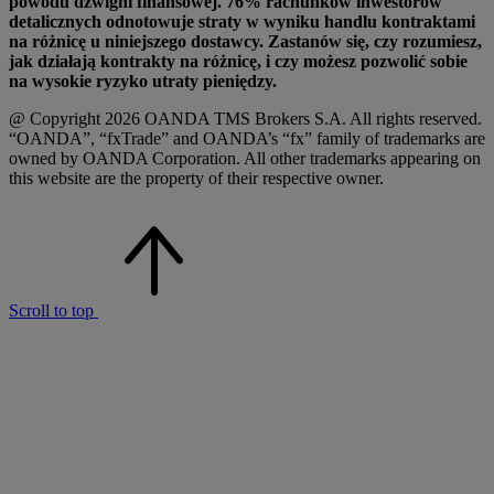
powodu dźwigni finansowej. 76% rachunków inwestorów
detalicznych odnotowuje straty w wyniku handlu kontraktami
na różnicę u niniejszego dostawcy. Zastanów się, czy rozumiesz,
jak działają kontrakty na różnicę, i czy możesz pozwolić sobie
na wysokie ryzyko utraty pieniędzy.
@ Copyright 2026 OANDA TMS Brokers S.A. All rights reserved.
“OANDA”, “fxTrade” and OANDA’s “fx” family of trademarks are
owned by OANDA Corporation. All other trademarks appearing on
this website are the property of their respective owner.
Scroll to top