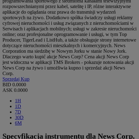
programowania sportowego z siedmioma kanałami telewizyjnymi
rozpowszechnianymi przez kabel, satelitę i IP, różne interaktywne
aplikacje do oglądania oraz prawa do transmisji wydarzeń
sportowych na żywo. Dodatkowo spółka świadczy usługi reklamy
cyfrowej nieruchomości i usług związanych z nieruchomościami w
Serwisach i aplikacjach mobilnych; usługi w zakresie nieruchomości
online; oraz profesjonalne oprogramowanie i usługi, w tym Top
Producer, TigerLead i ListHub, a także obsługuje strony internetowe
dotyczące nieruchomości mieszkalnych i komercyjnych. News
Corporation ma siedzibę w Nowym Jorku w stanie Nowy Jork.
Dlaczego warto kupić akcje News Corp? Cena akcji News Corp
jest widoczna w aplikacji TMS Brokers - pokazuje notowania akcji
News Corp na żywo i umożliwia kupno i sprzedaż akcji News
Corp.
Sprzedaj
Kup
BID
0.0000
ASK
0.0000
1H
1D
7D
30D
6M
Specyfikacja instrumentu dla News Corp.