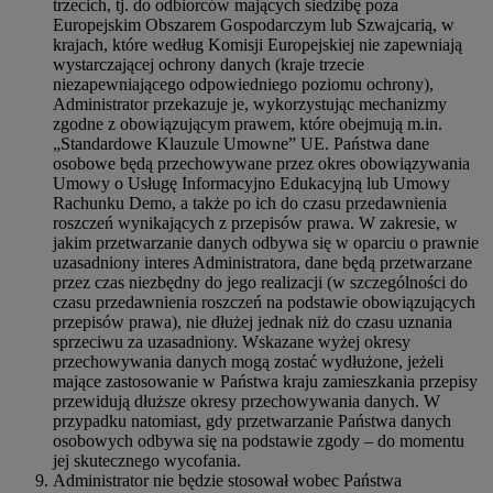
trzecich, tj. do odbiorców mających siedzibę poza
Europejskim Obszarem Gospodarczym lub Szwajcarią, w
krajach, które według Komisji Europejskiej nie zapewniają
wystarczającej ochrony danych (kraje trzecie
niezapewniającego odpowiedniego poziomu ochrony),
Administrator przekazuje je, wykorzystując mechanizmy
zgodne z obowiązującym prawem, które obejmują m.in.
„Standardowe Klauzule Umowne” UE. Państwa dane
osobowe będą przechowywane przez okres obowiązywania
Umowy o Usługę Informacyjno Edukacyjną lub Umowy
Rachunku Demo, a także po ich do czasu przedawnienia
roszczeń wynikających z przepisów prawa. W zakresie, w
jakim przetwarzanie danych odbywa się w oparciu o prawnie
uzasadniony interes Administratora, dane będą przetwarzane
przez czas niezbędny do jego realizacji (w szczególności do
czasu przedawnienia roszczeń na podstawie obowiązujących
przepisów prawa), nie dłużej jednak niż do czasu uznania
sprzeciwu za uzasadniony. Wskazane wyżej okresy
przechowywania danych mogą zostać wydłużone, jeżeli
mające zastosowanie w Państwa kraju zamieszkania przepisy
przewidują dłuższe okresy przechowywania danych. W
przypadku natomiast, gdy przetwarzanie Państwa danych
osobowych odbywa się na podstawie zgody – do momentu
jej skutecznego wycofania.
Administrator nie będzie stosował wobec Państwa