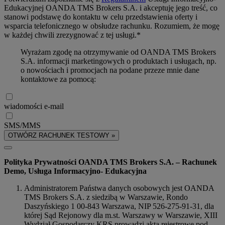
Edukacyjnej OANDA TMS Brokers S.A. i akceptuję jego treść, co
stanowi podstawę do kontaktu w celu przedstawienia oferty i
wsparcia telefonicznego w obsłudze rachunku. Rozumiem, że mogę
w każdej chwili zrezygnować z tej usługi.*
Wyrażam zgodę na otrzymywanie od OANDA TMS Brokers
S.A. informacji marketingowych o produktach i usługach, np.
o nowościach i promocjach na podane przeze mnie dane
kontaktowe za pomocą:
wiadomości e-mail
SMS/MMS
OTWÓRZ RACHUNEK TESTOWY »
Polityka Prywatności OANDA TMS Brokers S.A. – Rachunek
Demo, Usługa Informacyjno- Edukacyjna
Administratorem Państwa danych osobowych jest OANDA
TMS Brokers S.A. z siedzibą w Warszawie, Rondo
Daszyńskiego 1 00-843 Warszawa, NIP 526-275-91-31, dla
której Sąd Rejonowy dla m.st. Warszawy w Warszawie, XIII
Wydział Gospodarczy KRS prowadzi akta rejestrowe pod