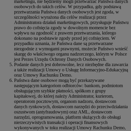
marketingu, nie będziemy mogli przetwarzać Państwa danych
osobowych do takich celów. W przypadku, gdy podstawą
przetwarzania Państwa danych osobowych jest zgoda, w
szczególności wyrażona dla celów realizacji przez
Administratora działań marketingowych, przysługuje Państwu
prawo do cofnięcia zgody w dowolnym momencie bez
wpływu na zgodność z prawem przetwarzania, którego
dokonano na podstawie zgody przed jej cofnięciem. W
przypadku uznania, że Państwa dane są przetwarzane
niezgodnie z wymogami prawnymi, możecie Państwo wnieść
skargę do właściwego organu nadzorczego, którym w Polsce
jest Prezes Urzędu Ochrony Danych Osobowych.
Podanie danych jest dobrowolne, lecz niezbędne dla zawarcia
a także realizacji Umowy o Usługę Informacyjno-Edukacyjną
oraz Umowy Rachunku Demo.
Państwa dane osobowe mogą być przekazywane
następującym kategoriom odbiorców: bankom, podmiotom
obsługującym szybkie płatności, spółkom z grupy
kapitałowej, do której należy Administrator, kurierom,
operatorom pocztowym, organom nadzoru, dostawcom
danych rynkowych, dostawcom narzędzi do przeciwdziałania
oszustwom (antyfraudowym) oraz AML, dostawcom
narzędzi, oprogramowania, platform służących do obsługi
nierzeczywistych transakcji i operacji finansowych
wykonywanych w toku realizacji Umowy Rachunku Demo,