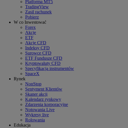
Platforma MT5
TradingView
Zasil rachunek
Pobierz
W co Inwestować
Forex
Akcje
ETF
Akcje CFD
Indeksy CFD
Surowce CFD
ETF Fundusze CFD
Kryptowaluty CFD
Specyfikacja instrumentów
SpaceX
Rynek
NonStop
Sentyment Klientów
Skaner akcji
Kalendarz rynkowy
Zdarzenia korporacyjne
Notowania Live
Wykresy live
Rolowania
Edukacja