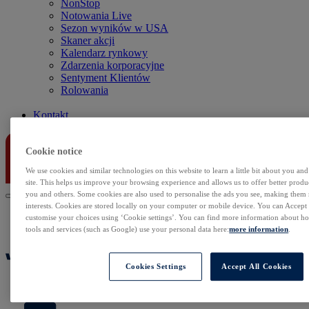
NonStop
Notowania Live
Sezon wyników w USA
Skaner akcji
Kalendarz rynkowy
Zdarzenia korporacyjne
Sentyment Klientów
Rolowania
Kontakt
Cookie notice
We use cookies and similar technologies on this website to learn a little bit about you an
site. This helps us improve your browsing experience and allows us to offer better produc
you and others. Some cookies are also used to personalise the ads you see, making them
interests. Cookies are stored locally on your computer or mobile device. You can Accept o
customise your choices using ‘Cookie settings’. You can find more information about 
tools and services (such as Google) use your personal data here:
more information
.
Cookies Settings
Accept All Cookies