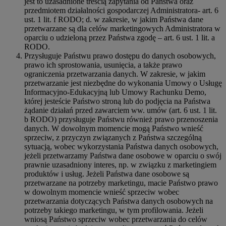
jest to uzasadnione treścią zapytania od Państwa oraz
przedmiotem działalności gospodarczej Administratora- art. 6
ust. 1 lit. f RODO; d. w zakresie, w jakim Państwa dane
przetwarzane są dla celów marketingowych Administratora w
oparciu o udzieloną przez Państwa zgodę – art. 6 ust. 1 lit. a
RODO.
Przysługuje Państwu prawo dostępu do danych osobowych,
prawo ich sprostowania, usunięcia, a także prawo
ograniczenia przetwarzania danych. W zakresie, w jakim
przetwarzanie jest niezbędne do wykonania Umowy o Usługę
Informacyjno-Edukacyjną lub Umowy Rachunku Demo,
której jesteście Państwo stroną lub do podjęcia na Państwa
żądanie działań przed zawarciem ww. umów (art. 6 ust. 1 lit.
b RODO) przysługuje Państwu również prawo przenoszenia
danych. W dowolnym momencie mogą Państwo wnieść
sprzeciw, z przyczyn związanych z Państwa szczególną
sytuacją, wobec wykorzystania Państwa danych osobowych,
jeżeli przetwarzamy Państwa dane osobowe w oparciu o swój
prawnie uzasadniony interes, np. w związku z marketingiem
produktów i usług. Jeżeli Państwa dane osobowe są
przetwarzane na potrzeby marketingu, macie Państwo prawo
w dowolnym momencie wnieść sprzeciw wobec
przetwarzania dotyczących Państwa danych osobowych na
potrzeby takiego marketingu, w tym profilowania. Jeżeli
wniosą Państwo sprzeciw wobec przetwarzania do celów