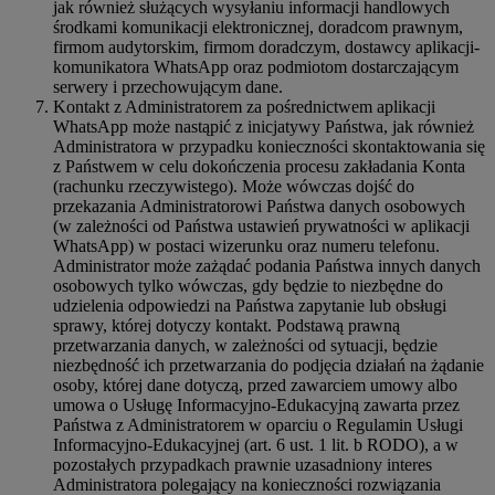
jak również służących wysyłaniu informacji handlowych
środkami komunikacji elektronicznej, doradcom prawnym,
firmom audytorskim, firmom doradczym, dostawcy aplikacji-
komunikatora WhatsApp oraz podmiotom dostarczającym
serwery i przechowującym dane.
Kontakt z Administratorem za pośrednictwem aplikacji
WhatsApp może nastąpić z inicjatywy Państwa, jak również
Administratora w przypadku konieczności skontaktowania się
z Państwem w celu dokończenia procesu zakładania Konta
(rachunku rzeczywistego). Może wówczas dojść do
przekazania Administratorowi Państwa danych osobowych
(w zależności od Państwa ustawień prywatności w aplikacji
WhatsApp) w postaci wizerunku oraz numeru telefonu.
Administrator może zażądać podania Państwa innych danych
osobowych tylko wówczas, gdy będzie to niezbędne do
udzielenia odpowiedzi na Państwa zapytanie lub obsługi
sprawy, której dotyczy kontakt. Podstawą prawną
przetwarzania danych, w zależności od sytuacji, będzie
niezbędność ich przetwarzania do podjęcia działań na żądanie
osoby, której dane dotyczą, przed zawarciem umowy albo
umowa o Usługę Informacyjno-Edukacyjną zawarta przez
Państwa z Administratorem w oparciu o Regulamin Usługi
Informacyjno-Edukacyjnej (art. 6 ust. 1 lit. b RODO), a w
pozostałych przypadkach prawnie uzasadniony interes
Administratora polegający na konieczności rozwiązania