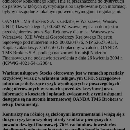
odbiorców konkretnego kraju i nie są przeznaczone do dystrybucji
do państw, w których dystrybucja albo użytkowanie tych informacji
byłyby niezgodne z lokalnym prawem, wymogami i regulacjami.
OANDA TMS Brokers S.A. z siedzibą w Warszawie, Warsaw
UNIT, Daszyńskiego 1, 00-843 Warszawa, wpisana do rejestru
przedsiębiorców przez Sąd Rejonowy dla m. st. Warszawy w
Warszawie, XIII Wydział Gospodarczy Krajowego Rejestru
Sądowego pod numerem KRS 0000204776, NIP 5262759131,
Kapitał zakładowy: 3,537,560 zł opłacony w całości. OANDA
TMS Brokers S.A. podlega nadzorowi Komisji Nadzoru
Finansowego na podstawie zezwolenia z dnia 26 kwietnia 2004 r.
(KPWiG-4021-54-1/2004).
Wariant usługowy Stocks oferowany jest w ramach sprzedaży
krzyżowej wraz z wariantem usługowym CFD. Szczegółowe
informacje dotyczące ryzyk wynikających z poszczególnych
usług oferowanych w ramach sprzedaży krzyżowej oraz
informacje o kosztach i opłatach związanych z tymi usługami
dostępne są na stronie internetowej OANDA TMS Brokers w
sekcji Dokumenty.
Kontrakty na różnicę są złożonymi instrumentami i wiążą się z
dużym ryzykiem szybkiej utraty środków pieniężnych z
powodu dźwigni finansowej. 76% rachunków inwestorów
detalicznych odnotowuje straty w wyniku handlu kontraktami