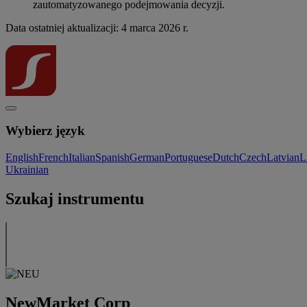
zautomatyzowanego podejmowania decyzji.
Data ostatniej aktualizacji: 4 marca 2026 r.
Wybierz język
English
French
Italian
Spanish
German
Portuguese
Dutch
Czech
Latvian
L
Ukrainian
Szukaj instrumentu
NewMarket Corp