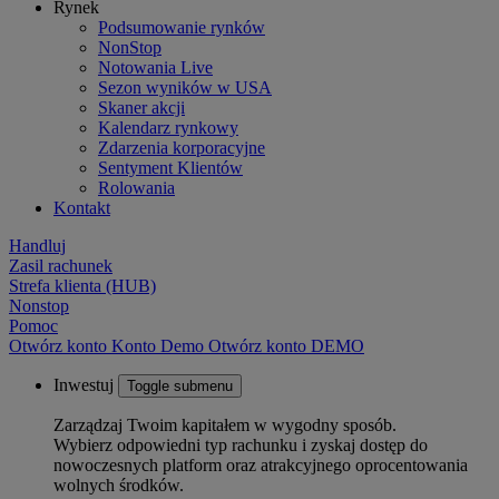
Rynek
Podsumowanie rynków
NonStop
Notowania Live
Sezon wyników w USA
Skaner akcji
Kalendarz rynkowy
Zdarzenia korporacyjne
Sentyment Klientów
Rolowania
Kontakt
Handluj
Zasil rachunek
Strefa klienta (HUB)
Nonstop
Pomoc
Otwórz konto
Konto
Demo
Otwórz konto DEMO
Inwestuj
Toggle submenu
Zarządzaj Twoim kapitałem w wygodny sposób.
Wybierz odpowiedni typ rachunku i zyskaj dostęp do
nowoczesnych platform oraz atrakcyjnego oprocentowania
wolnych środków.