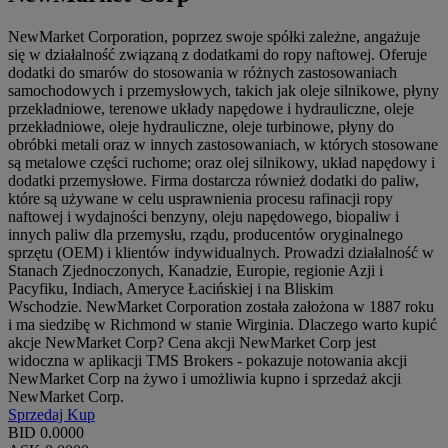
NewMarket Corporation, poprzez swoje spółki zależne, angażuje
się w działalność związaną z dodatkami do ropy naftowej. Oferuje
dodatki do smarów do stosowania w różnych zastosowaniach
samochodowych i przemysłowych, takich jak oleje silnikowe, płyny
przekładniowe, terenowe układy napędowe i hydrauliczne, oleje
przekładniowe, oleje hydrauliczne, oleje turbinowe, płyny do
obróbki metali oraz w innych zastosowaniach, w których stosowane
są metalowe części ruchome; oraz olej silnikowy, układ napędowy i
dodatki przemysłowe. Firma dostarcza również dodatki do paliw,
które są używane w celu usprawnienia procesu rafinacji ropy
naftowej i wydajności benzyny, oleju napędowego, biopaliw i
innych paliw dla przemysłu, rządu, producentów oryginalnego
sprzętu (OEM) i klientów indywidualnych. Prowadzi działalność w
Stanach Zjednoczonych, Kanadzie, Europie, regionie Azji i
Pacyfiku, Indiach, Ameryce Łacińskiej i na Bliskim
Wschodzie. NewMarket Corporation została założona w 1887 roku
i ma siedzibę w Richmond w stanie Wirginia. Dlaczego warto kupić
akcje NewMarket Corp? Cena akcji NewMarket Corp jest
widoczna w aplikacji TMS Brokers - pokazuje notowania akcji
NewMarket Corp na żywo i umożliwia kupno i sprzedaż akcji
NewMarket Corp.
Sprzedaj
Kup
BID
0.0000