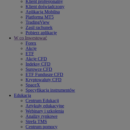
Klient profesjonalny
Klient doświadczony
Aplikacja Mobilna
Platforma MT5
TradingView
Zasil rachunek
Pobierz aplikację
W co Inwestować
Forex
Akcje
ETF
Akcje CFD
Indeksy CFD
Surowce CFD
ETF Fundusze CFD
Kryptowaluty CFD
SpaceX
Specyfikacja instrumentów
Edukacja
Centrum Edukacji
Artykuły edukacyjne
Webinary i szkolenia
Analizy rynkowe
Strefa TMS
Centrum pomocy