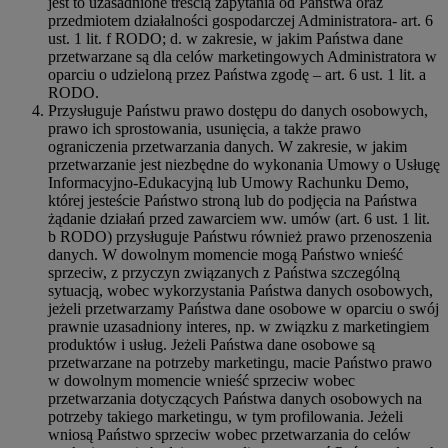
jest to uzasadnione treścią zapytania od Państwa oraz
przedmiotem działalności gospodarczej Administratora- art. 6
ust. 1 lit. f RODO; d. w zakresie, w jakim Państwa dane
przetwarzane są dla celów marketingowych Administratora w
oparciu o udzieloną przez Państwa zgodę – art. 6 ust. 1 lit. a
RODO.
Przysługuje Państwu prawo dostępu do danych osobowych,
prawo ich sprostowania, usunięcia, a także prawo
ograniczenia przetwarzania danych. W zakresie, w jakim
przetwarzanie jest niezbędne do wykonania Umowy o Usługę
Informacyjno-Edukacyjną lub Umowy Rachunku Demo,
której jesteście Państwo stroną lub do podjęcia na Państwa
żądanie działań przed zawarciem ww. umów (art. 6 ust. 1 lit.
b RODO) przysługuje Państwu również prawo przenoszenia
danych. W dowolnym momencie mogą Państwo wnieść
sprzeciw, z przyczyn związanych z Państwa szczególną
sytuacją, wobec wykorzystania Państwa danych osobowych,
jeżeli przetwarzamy Państwa dane osobowe w oparciu o swój
prawnie uzasadniony interes, np. w związku z marketingiem
produktów i usług. Jeżeli Państwa dane osobowe są
przetwarzane na potrzeby marketingu, macie Państwo prawo
w dowolnym momencie wnieść sprzeciw wobec
przetwarzania dotyczących Państwa danych osobowych na
potrzeby takiego marketingu, w tym profilowania. Jeżeli
wniosą Państwo sprzeciw wobec przetwarzania do celów