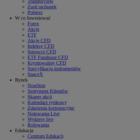
TradingView
Zasil rachunek
Pobierz
W co Inwestować
Forex
Akcje
ETF
Akcje CFD
Indeksy CFD
Surowce CFD
ETF Fundusze CFD
Kryptowaluty CFD
Specyfikacja instrumentów
SpaceX
Rynek
NonStop
Sentyment Klientów
Skaner akcji
Kalendarz rynkowy
Zdarzenia korporacyjne
Notowania Live
Wykresy live
Rolowania
Edukacja
Centrum Edukacji