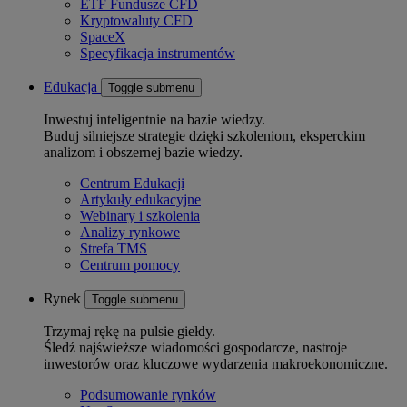
ETF Fundusze CFD
Kryptowaluty CFD
SpaceX
Specyfikacja instrumentów
Edukacja
Toggle submenu
Inwestuj inteligentnie na bazie wiedzy.
Buduj silniejsze strategie dzięki szkoleniom, eksperckim
analizom i obszernej bazie wiedzy.
Centrum Edukacji
Artykuły edukacyjne
Webinary i szkolenia
Analizy rynkowe
Strefa TMS
Centrum pomocy
Rynek
Toggle submenu
Trzymaj rękę na pulsie giełdy.
Śledź najświeższe wiadomości gospodarcze, nastroje
inwestorów oraz kluczowe wydarzenia makroekonomiczne.
Podsumowanie rynków