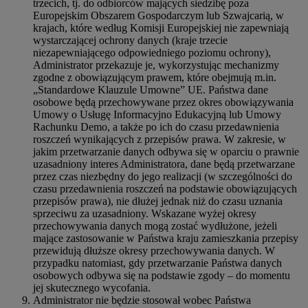
trzecich, tj. do odbiorców mających siedzibę poza
Europejskim Obszarem Gospodarczym lub Szwajcarią, w
krajach, które według Komisji Europejskiej nie zapewniają
wystarczającej ochrony danych (kraje trzecie
niezapewniającego odpowiedniego poziomu ochrony),
Administrator przekazuje je, wykorzystując mechanizmy
zgodne z obowiązującym prawem, które obejmują m.in.
„Standardowe Klauzule Umowne” UE. Państwa dane
osobowe będą przechowywane przez okres obowiązywania
Umowy o Usługę Informacyjno Edukacyjną lub Umowy
Rachunku Demo, a także po ich do czasu przedawnienia
roszczeń wynikających z przepisów prawa. W zakresie, w
jakim przetwarzanie danych odbywa się w oparciu o prawnie
uzasadniony interes Administratora, dane będą przetwarzane
przez czas niezbędny do jego realizacji (w szczególności do
czasu przedawnienia roszczeń na podstawie obowiązujących
przepisów prawa), nie dłużej jednak niż do czasu uznania
sprzeciwu za uzasadniony. Wskazane wyżej okresy
przechowywania danych mogą zostać wydłużone, jeżeli
mające zastosowanie w Państwa kraju zamieszkania przepisy
przewidują dłuższe okresy przechowywania danych. W
przypadku natomiast, gdy przetwarzanie Państwa danych
osobowych odbywa się na podstawie zgody – do momentu
jej skutecznego wycofania.
Administrator nie będzie stosował wobec Państwa