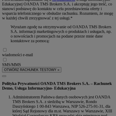
Edukacyjnej OANDA TMS Brokers S.A. i akceptuję jego treść, co
stanowi podstawę do kontaktu w celu przedstawienia oferty i
wsparcia telefonicznego w obsłudze rachunku. Rozumiem, że mogę
w każdej chwili zrezygnować z tej usługi.*
Wyrażam zgodę na otrzymywanie od OANDA TMS Brokers
S.A. informacji marketingowych o produktach i usługach, np.
o nowościach i promocjach na podane przeze mnie dane
kontaktowe za pomocą:
wiadomości e-mail
SMS/MMS
OTWÓRZ RACHUNEK TESTOWY »
Polityka Prywatności OANDA TMS Brokers S.A. – Rachunek
Demo, Usługa Informacyjno- Edukacyjna
Administratorem Państwa danych osobowych jest OANDA
TMS Brokers S.A. z siedzibą w Warszawie, Rondo
Daszyńskiego 1 00-843 Warszawa, NIP 526-275-91-31, dla
której Sąd Rejonowy dla m.st. Warszawy w Warszawie, XIII
Wydział Gospodarczy KRS prowadzi akta rejestrowe pod