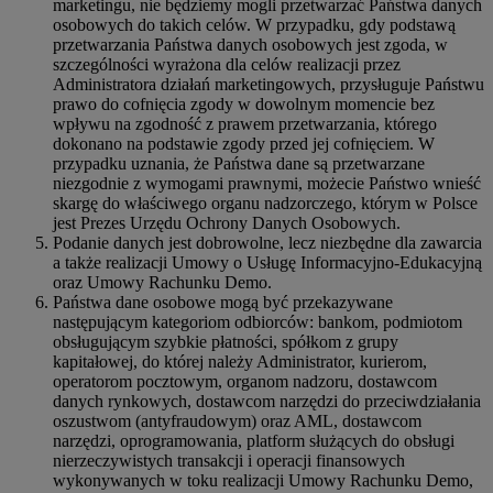
marketingu, nie będziemy mogli przetwarzać Państwa danych
osobowych do takich celów. W przypadku, gdy podstawą
przetwarzania Państwa danych osobowych jest zgoda, w
szczególności wyrażona dla celów realizacji przez
Administratora działań marketingowych, przysługuje Państwu
prawo do cofnięcia zgody w dowolnym momencie bez
wpływu na zgodność z prawem przetwarzania, którego
dokonano na podstawie zgody przed jej cofnięciem. W
przypadku uznania, że Państwa dane są przetwarzane
niezgodnie z wymogami prawnymi, możecie Państwo wnieść
skargę do właściwego organu nadzorczego, którym w Polsce
jest Prezes Urzędu Ochrony Danych Osobowych.
Podanie danych jest dobrowolne, lecz niezbędne dla zawarcia
a także realizacji Umowy o Usługę Informacyjno-Edukacyjną
oraz Umowy Rachunku Demo.
Państwa dane osobowe mogą być przekazywane
następującym kategoriom odbiorców: bankom, podmiotom
obsługującym szybkie płatności, spółkom z grupy
kapitałowej, do której należy Administrator, kurierom,
operatorom pocztowym, organom nadzoru, dostawcom
danych rynkowych, dostawcom narzędzi do przeciwdziałania
oszustwom (antyfraudowym) oraz AML, dostawcom
narzędzi, oprogramowania, platform służących do obsługi
nierzeczywistych transakcji i operacji finansowych
wykonywanych w toku realizacji Umowy Rachunku Demo,