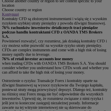
Choose another country or region to see content specific to your
location
Choose country or region
Kontynuuj
Kontrakty CFD są złożonymi instrumentami i wiążą się z wysokim
ryzykiem szybkiej utraty pieniędzy z powodu dźwigni finansowej.
76% rachunków inwestorów detalicznych traci pieniądze
podczas handlu kontraktami CFD z OANDA TMS Brokers
S.A.
Powinieneś rozważyć, czy rozumiesz, jak działają kontrakty CFD i
czy możesz sobie pozwolić na wysokie ryzyko utraty pieniędzy.
CFDs are complex instruments and come with a high risk of losing
money rapidly due to leverage.
76% of retail investor accounts lose money
when trading CFDs with OANDA TMS Brokers S.A. You should
consider whether you understand how CFDs work and whether you
can afford to take the high risk of losing your money.
Ostrzeżenie o ryzyku: Transakcje Forex i kontrakty oparte na
dźwigni finansowej są wysoce ryzykowne dla Twojego kapitału,
ponieważ straty mogą przewyższyć depozyt. Dlatego też, kontrakty
na różnicę oraz Forex mogą nie być odpowiednie dla wszystkich
inwestorów. Upewnij się, że rozumiesz związane z nimi ryzyka i
jeśli jest to konieczne zasięgnij niezależnej porady. Informacje
zawarte na tej witrynie internetowej nie są skierowane do