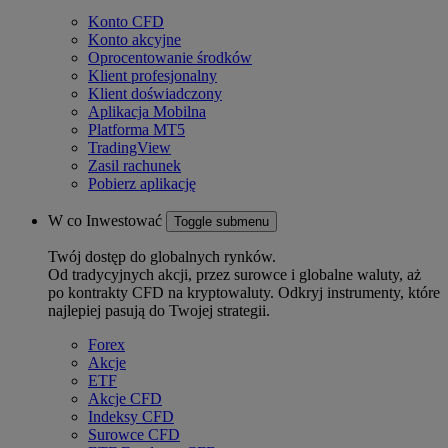
Konto CFD
Konto akcyjne
Oprocentowanie środków
Klient profesjonalny
Klient doświadczony
Aplikacja Mobilna
Platforma MT5
TradingView
Zasil rachunek
Pobierz aplikację
W co Inwestować
Toggle submenu
Twój dostęp do globalnych rynków.
Od tradycyjnych akcji, przez surowce i globalne waluty, aż
po kontrakty CFD na kryptowaluty. Odkryj instrumenty, które
najlepiej pasują do Twojej strategii.
Forex
Akcje
ETF
Akcje CFD
Indeksy CFD
Surowce CFD