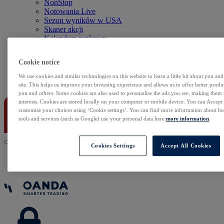
NonStop
Notowania Live
Sezon wyników w USA
Skaner akcji
Kalendarz rynkowy
Zdarzenia korporacyjne
Sentyment Klientów
Cookie notice
Rolowania
We use cookies and similar technologies on this website to learn a little bit about you an
Kontakt
site. This helps us improve your browsing experience and allows us to offer better produc
you and others. Some cookies are also used to personalise the ads you see, making them
interests. Cookies are stored locally on your computer or mobile device. You can Accept o
customise your choices using ‘Cookie settings’. You can find more information about 
tools and services (such as Google) use your personal data here:
more information
.
Cookies Settings
Accept All Cookies