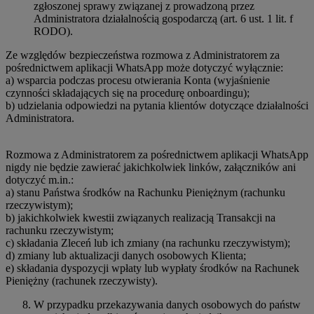
zgłoszonej sprawy związanej z prowadzoną przez
Administratora działalnością gospodarczą (art. 6 ust. 1 lit. f
RODO).
Ze względów bezpieczeństwa rozmowa z Administratorem za
pośrednictwem aplikacji WhatsApp może dotyczyć wyłącznie:
a) wsparcia podczas procesu otwierania Konta (wyjaśnienie
czynności składających się na procedurę onboardingu);
b) udzielania odpowiedzi na pytania klientów dotyczące działalności
Administratora.
Rozmowa z Administratorem za pośrednictwem aplikacji WhatsApp
nigdy nie będzie zawierać jakichkolwiek linków, załączników ani
dotyczyć m.in.:
a) stanu Państwa środków na Rachunku Pieniężnym (rachunku
rzeczywistym);
b) jakichkolwiek kwestii związanych realizacją Transakcji na
rachunku rzeczywistym;
c) składania Zleceń lub ich zmiany (na rachunku rzeczywistym);
d) zmiany lub aktualizacji danych osobowych Klienta;
e) składania dyspozycji wpłaty lub wypłaty środków na Rachunek
Pieniężny (rachunek rzeczywisty).
W przypadku przekazywania danych osobowych do państw