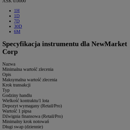
ASK
0.0000
1H
1D
7D
30D
6M
Specyfikacja instrumentu dla NewMarket
Corp
Nazwa
Minimalna wartość zlecenia
Opis
Maksymalna wartość zlecenia
Krok transakcji
Typ
Godziny handlu
Wielkość kontraktu/1 lota
Depozyt wymagany (Retail/Pro)
Wartość 1 pipsa
Dźwignia finansowa (Retail/Pro)
Minimalny krok notowań
Długi swap (dziennie)