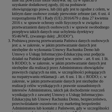
inne niż powyższe może odbywać się: (i) w oparciu o
uzyskanie dodatkowej zgody, (ii) na podstawie
obowiązującego prawa, lub (iii) gdy jest to zgodne z celem, w
którym dane osobowe zostały pierwotnie zebrane (art. 6 ust. 4
rozporządzenia PE i Rady (UE) 2016/679 z dnia 27 kwietnia
2016 r. w sprawie ochrony osób fizycznych w związku z
przetwarzaniem danych osobowych i w sprawie swobodnego
przepływu takich danych oraz uchylenia dyrektywy
95/46/WE, (zwanego dalej: „RODO”).
Podstawą prawną przetwarzania Państwa danych osobowych
jest: a. w zakresie, w jakim przetwarzanie danych jest
niezbędne do wykonania Umowy Rachunku Demo lub
Umowy o Usługę Informacyjno-Edukacyjną oraz podjęcia
działań na Pańskie żądanie przed ww. umów - art. 6 ust. 1 lit.
b RODO; b. w zakresie, w jakim przetwarzanie danych jest
niezbędne dla realizacji przez Administratora obowiązków
prawnych ciążących na nim, w szczególności polegających
na rozpatrywaniu reklamacji - art. 6 ust. 1 lit. c RODO; c. w
zakresie, w jakim przetwarzanie danych jest niezbędne do
realizacji celów wynikających z prawnie uzasadnionych
interesów Administratora, takich jak dochodzenie roszczeń
wynikających z zawartej Umowy o Usługę Informacyjno-
Edukacyjną lub Umowy Rachunku Demo, bezpieczeństwo,
przeciwdziałanie oszustwom czy marketing bezpośredni
Administratora lub kontakt z Państwem, gdy w szczególności