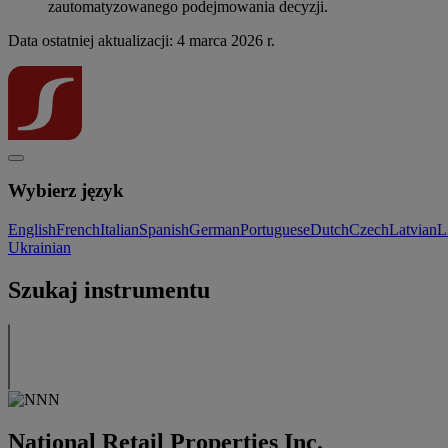
zautomatyzowanego podejmowania decyzji.
Data ostatniej aktualizacji: 4 marca 2026 r.
Wybierz język
English
French
Italian
Spanish
German
Portuguese
Dutch
Czech
Latvian
L
Ukrainian
Szukaj instrumentu
National Retail Properties Inc.