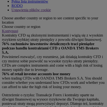
Pełna lista instrumentów
RODO
Ustawienia plików cookie
Choose another country or region to see content specific to your
location
Choose country or region
Kontynuuj
Kontrakty CFD są złożonymi instrumentami i wiążą się z wysokim
ryzykiem szybkiej utraty pieniędzy z powodu dźwigni finansowej.
76% rachunków inwestorów detalicznych traci pieniądze
podczas handlu kontraktami CFD z OANDA TMS Brokers
S.A.
Powinieneś rozważyć, czy rozumiesz, jak działają kontrakty CFD i
czy możesz sobie pozwolić na wysokie ryzyko utraty pieniędzy.
CFDs are complex instruments and come with a high risk of losing
money rapidly due to leverage.
76% of retail investor accounts lose money
when trading CFDs with OANDA TMS Brokers S.A. You should
consider whether you understand how CFDs work and whether you
can afford to take the high risk of losing your money.
Ostrzeżenie o ryzyku: Transakcje Forex i kontrakty oparte na
dźwigni finansowej są wysoce ryzykowne dla Twojego kapitału,
ponieważ straty mogą przewyższyć depozyt. Dlatego też, kontrakty