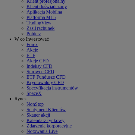
Klient profesjonalny
Klient doświadczony
Aplikacja Mobilna
Platforma MT5
TradingView
Zasil rachunek
Pobierz
W co Inwestować
Forex
Akcje
ETF
Akcje CFD
Indeksy CFD
Surowce CFD
ETF Fundusze CFD
Kryptowaluty CFD
Specyfikacja instrumentów
SpaceX
Rynek
NonStop
Sentyment Klientów
Skaner akcji
Kalendarz rynkowy
Zdarzenia korporacyjne
Notowania Live