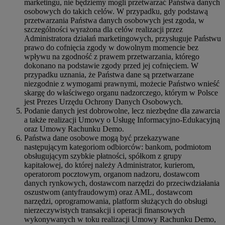
marketingu, nie będziemy mogli przetwarzać Państwa danych
osobowych do takich celów. W przypadku, gdy podstawą
przetwarzania Państwa danych osobowych jest zgoda, w
szczególności wyrażona dla celów realizacji przez
Administratora działań marketingowych, przysługuje Państwu
prawo do cofnięcia zgody w dowolnym momencie bez
wpływu na zgodność z prawem przetwarzania, którego
dokonano na podstawie zgody przed jej cofnięciem. W
przypadku uznania, że Państwa dane są przetwarzane
niezgodnie z wymogami prawnymi, możecie Państwo wnieść
skargę do właściwego organu nadzorczego, którym w Polsce
jest Prezes Urzędu Ochrony Danych Osobowych.
Podanie danych jest dobrowolne, lecz niezbędne dla zawarcia
a także realizacji Umowy o Usługę Informacyjno-Edukacyjną
oraz Umowy Rachunku Demo.
Państwa dane osobowe mogą być przekazywane
następującym kategoriom odbiorców: bankom, podmiotom
obsługującym szybkie płatności, spółkom z grupy
kapitałowej, do której należy Administrator, kurierom,
operatorom pocztowym, organom nadzoru, dostawcom
danych rynkowych, dostawcom narzędzi do przeciwdziałania
oszustwom (antyfraudowym) oraz AML, dostawcom
narzędzi, oprogramowania, platform służących do obsługi
nierzeczywistych transakcji i operacji finansowych
wykonywanych w toku realizacji Umowy Rachunku Demo,