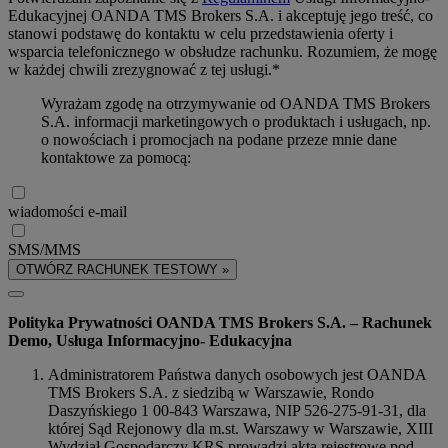
Edukacyjnej OANDA TMS Brokers S.A. i akceptuję jego treść, co
stanowi podstawę do kontaktu w celu przedstawienia oferty i
wsparcia telefonicznego w obsłudze rachunku. Rozumiem, że mogę
w każdej chwili zrezygnować z tej usługi.*
Wyrażam zgodę na otrzymywanie od OANDA TMS Brokers
S.A. informacji marketingowych o produktach i usługach, np.
o nowościach i promocjach na podane przeze mnie dane
kontaktowe za pomocą:
wiadomości e-mail
SMS/MMS
OTWÓRZ RACHUNEK TESTOWY »
Polityka Prywatności OANDA TMS Brokers S.A. – Rachunek
Demo, Usługa Informacyjno- Edukacyjna
Administratorem Państwa danych osobowych jest OANDA
TMS Brokers S.A. z siedzibą w Warszawie, Rondo
Daszyńskiego 1 00-843 Warszawa, NIP 526-275-91-31, dla
której Sąd Rejonowy dla m.st. Warszawy w Warszawie, XIII
Wydział Gospodarczy KRS prowadzi akta rejestrowe pod