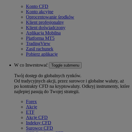
Konto CFD
Konto akcyjne
Oprocentowanie środków
Klient profesjonalny
Klient doświadczony
Aplikacja Mobilna
Platforma MT5
TradingView
Zasil rachunek
Pobierz aplikację
W co Inwestować
Toggle submenu
Twój dostęp do globalnych rynków.
Od tradycyjnych akcji, przez surowce i globalne waluty, aż
po kontrakty CFD na kryptowaluty. Odkryj instrumenty, które
najlepiej pasują do Twojej strategii.
Forex
Akcje
ETF
Akcje CFD
Indeksy CFD
Surowce CFD