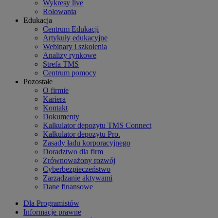
Wykresy live
Rolowania
Edukacja
Centrum Edukacji
Artykuły edukacyjne
Webinary i szkolenia
Analizy rynkowe
Strefa TMS
Centrum pomocy
Pozostałe
O firmie
Kariera
Kontakt
Dokumenty
Kalkulator depozytu TMS Connect
Kalkulator depozytu Pro.
Zasady ładu korporacyjnego
Doradztwo dla firm
Zrównoważony rozwój
Cyberbezpieczeństwo
Zarządzanie aktywami
Dane finansowe
Dla Programistów
Informacje prawne