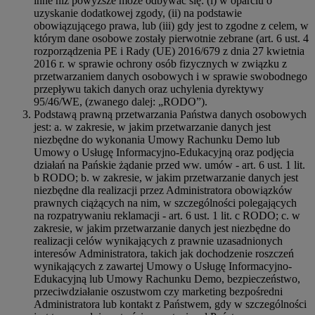
inne niż powyższe może odbywać się: (i) w oparciu o
uzyskanie dodatkowej zgody, (ii) na podstawie
obowiązującego prawa, lub (iii) gdy jest to zgodne z celem, w
którym dane osobowe zostały pierwotnie zebrane (art. 6 ust. 4
rozporządzenia PE i Rady (UE) 2016/679 z dnia 27 kwietnia
2016 r. w sprawie ochrony osób fizycznych w związku z
przetwarzaniem danych osobowych i w sprawie swobodnego
przepływu takich danych oraz uchylenia dyrektywy
95/46/WE, (zwanego dalej: „RODO”).
Podstawą prawną przetwarzania Państwa danych osobowych
jest: a. w zakresie, w jakim przetwarzanie danych jest
niezbędne do wykonania Umowy Rachunku Demo lub
Umowy o Usługę Informacyjno-Edukacyjną oraz podjęcia
działań na Pańskie żądanie przed ww. umów - art. 6 ust. 1 lit.
b RODO; b. w zakresie, w jakim przetwarzanie danych jest
niezbędne dla realizacji przez Administratora obowiązków
prawnych ciążących na nim, w szczególności polegających
na rozpatrywaniu reklamacji - art. 6 ust. 1 lit. c RODO; c. w
zakresie, w jakim przetwarzanie danych jest niezbędne do
realizacji celów wynikających z prawnie uzasadnionych
interesów Administratora, takich jak dochodzenie roszczeń
wynikających z zawartej Umowy o Usługę Informacyjno-
Edukacyjną lub Umowy Rachunku Demo, bezpieczeństwo,
przeciwdziałanie oszustwom czy marketing bezpośredni
Administratora lub kontakt z Państwem, gdy w szczególności