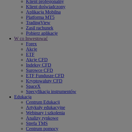
Klient profesjonalny
Klient doświadczony
Aplikacja Mobilna
Platforma MT5
TradingView
Zasil rachunek
Pobierz aplikację
W co Inwestować
Forex
Akcje
ETF
Akcje CFD
Indeksy CFD
Surowce CFD
ETF Fundusze CFD
Kryptowaluty CFD
SpaceX
Specyfikacja instrumentów
Edukacja
Centrum Edukacji
Artykuły edukacyjne
Webinary i szkolenia
Analizy rynkowe
Strefa TMS
Centrum pomocy