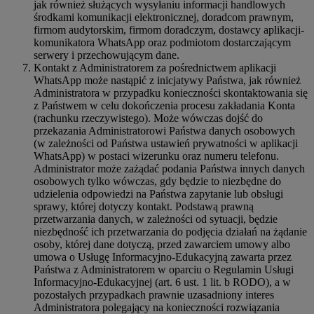
jak również służących wysyłaniu informacji handlowych
środkami komunikacji elektronicznej, doradcom prawnym,
firmom audytorskim, firmom doradczym, dostawcy aplikacji-
komunikatora WhatsApp oraz podmiotom dostarczającym
serwery i przechowującym dane.
Kontakt z Administratorem za pośrednictwem aplikacji
WhatsApp może nastąpić z inicjatywy Państwa, jak również
Administratora w przypadku konieczności skontaktowania się
z Państwem w celu dokończenia procesu zakładania Konta
(rachunku rzeczywistego). Może wówczas dojść do
przekazania Administratorowi Państwa danych osobowych
(w zależności od Państwa ustawień prywatności w aplikacji
WhatsApp) w postaci wizerunku oraz numeru telefonu.
Administrator może zażądać podania Państwa innych danych
osobowych tylko wówczas, gdy będzie to niezbędne do
udzielenia odpowiedzi na Państwa zapytanie lub obsługi
sprawy, której dotyczy kontakt. Podstawą prawną
przetwarzania danych, w zależności od sytuacji, będzie
niezbędność ich przetwarzania do podjęcia działań na żądanie
osoby, której dane dotyczą, przed zawarciem umowy albo
umowa o Usługę Informacyjno-Edukacyjną zawarta przez
Państwa z Administratorem w oparciu o Regulamin Usługi
Informacyjno-Edukacyjnej (art. 6 ust. 1 lit. b RODO), a w
pozostałych przypadkach prawnie uzasadniony interes
Administratora polegający na konieczności rozwiązania