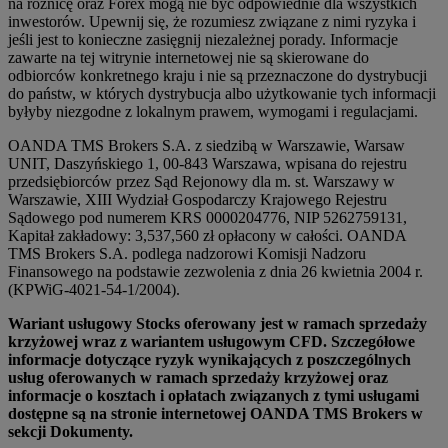
na różnicę oraz Forex mogą nie być odpowiednie dla wszystkich
inwestorów. Upewnij się, że rozumiesz związane z nimi ryzyka i
jeśli jest to konieczne zasięgnij niezależnej porady. Informacje
zawarte na tej witrynie internetowej nie są skierowane do
odbiorców konkretnego kraju i nie są przeznaczone do dystrybucji
do państw, w których dystrybucja albo użytkowanie tych informacji
byłyby niezgodne z lokalnym prawem, wymogami i regulacjami.
OANDA TMS Brokers S.A. z siedzibą w Warszawie, Warsaw
UNIT, Daszyńskiego 1, 00-843 Warszawa, wpisana do rejestru
przedsiębiorców przez Sąd Rejonowy dla m. st. Warszawy w
Warszawie, XIII Wydział Gospodarczy Krajowego Rejestru
Sądowego pod numerem KRS 0000204776, NIP 5262759131,
Kapitał zakładowy: 3,537,560 zł opłacony w całości. OANDA
TMS Brokers S.A. podlega nadzorowi Komisji Nadzoru
Finansowego na podstawie zezwolenia z dnia 26 kwietnia 2004 r.
(KPWiG-4021-54-1/2004).
Wariant usługowy Stocks oferowany jest w ramach sprzedaży
krzyżowej wraz z wariantem usługowym CFD. Szczegółowe
informacje dotyczące ryzyk wynikających z poszczególnych
usług oferowanych w ramach sprzedaży krzyżowej oraz
informacje o kosztach i opłatach związanych z tymi usługami
dostępne są na stronie internetowej OANDA TMS Brokers w
sekcji Dokumenty.