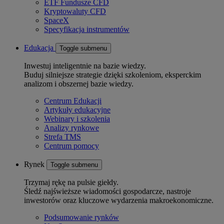
ETF Fundusze CFD
Kryptowaluty CFD
SpaceX
Specyfikacja instrumentów
Edukacja
Toggle submenu
Inwestuj inteligentnie na bazie wiedzy.
Buduj silniejsze strategie dzięki szkoleniom, eksperckim
analizom i obszernej bazie wiedzy.
Centrum Edukacji
Artykuły edukacyjne
Webinary i szkolenia
Analizy rynkowe
Strefa TMS
Centrum pomocy
Rynek
Toggle submenu
Trzymaj rękę na pulsie giełdy.
Śledź najświeższe wiadomości gospodarcze, nastroje
inwestorów oraz kluczowe wydarzenia makroekonomiczne.
Podsumowanie rynków