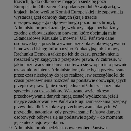
trzecich, tj. do odbiorców mających siedzibę poza
Europejskim Obszarem Gospodarczym lub Szwajcarią, w
krajach, które według Komisji Europejskiej nie zapewniają
wystarczającej ochrony danych (kraje trzecie
niezapewniającego odpowiedniego poziomu ochrony),
Administrator przekazuje je, wykorzystując mechanizmy
zgodne z obowiązującym prawem, które obejmują m.in.
„Standardowe Klauzule Umowne” UE. Państwa dane
osobowe będą przechowywane przez okres obowiązywania
Umowy o Usługę Informacyjno Edukacyjną lub Umowy
Rachunku Demo, a także po ich do czasu przedawnienia
roszczeń wynikających z przepisów prawa. W zakresie, w
jakim przetwarzanie danych odbywa się w oparciu o prawnie
uzasadniony interes Administratora, dane będą przetwarzane
przez czas niezbędny do jego realizacji (w szczególności do
czasu przedawnienia roszczeń na podstawie obowiązujących
przepisów prawa), nie dłużej jednak niż do czasu uznania
sprzeciwu za uzasadniony. Wskazane wyżej okresy
przechowywania danych mogą zostać wydłużone, jeżeli
mające zastosowanie w Państwa kraju zamieszkania przepisy
przewidują dłuższe okresy przechowywania danych. W
przypadku natomiast, gdy przetwarzanie Państwa danych
osobowych odbywa się na podstawie zgody – do momentu
jej skutecznego wycofania.
Administrator nie będzie stosował wobec Państwa