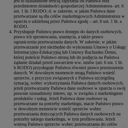
jest to uzasadnione treścią zapytania od Państwa oraz
przedmiotem działalności gospodarczej Administratora- art. 6
ust. 1 lit. f RODO; d. w zakresie, w jakim Państwa dane
przetwarzane są dla celów marketingowych Administratora w
oparciu o udzieloną przez Państwa zgodę – art. 6 ust. 1 lit. a
RODO.
Przysługuje Państwu prawo dostępu do danych osobowych,
prawo ich sprostowania, usunięcia, a także prawo
ograniczenia przetwarzania danych. W zakresie, w jakim
przetwarzanie jest niezbędne do wykonania Umowy o Usługę
Informacyjno-Edukacyjną lub Umowy Rachunku Demo,
której jesteście Państwo stroną lub do podjęcia na Państwa
żądanie działań przed zawarciem ww. umów (art. 6 ust. 1 lit.
b RODO) przysługuje Państwu również prawo przenoszenia
danych. W dowolnym momencie mogą Państwo wnieść
sprzeciw, z przyczyn związanych z Państwa szczególną
sytuacją, wobec wykorzystania Państwa danych osobowych,
jeżeli przetwarzamy Państwa dane osobowe w oparciu o swój
prawnie uzasadniony interes, np. w związku z marketingiem
produktów i usług. Jeżeli Państwa dane osobowe są
przetwarzane na potrzeby marketingu, macie Państwo prawo
w dowolnym momencie wnieść sprzeciw wobec
przetwarzania dotyczących Państwa danych osobowych na
potrzeby takiego marketingu, w tym profilowania. Jeżeli
wniosą Państwo sprzeciw wobec przetwarzania do celów