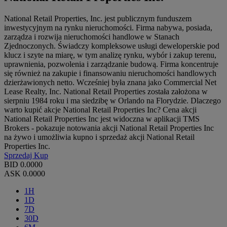
National Retail Properties, Inc. jest publicznym funduszem
inwestycyjnym na rynku nieruchomości. Firma nabywa, posiada,
zarządza i rozwija nieruchomości handlowe w Stanach
Zjednoczonych. Świadczy kompleksowe usługi deweloperskie pod
klucz i szyte na miarę, w tym analizę rynku, wybór i zakup terenu,
uprawnienia, pozwolenia i zarządzanie budową. Firma koncentruje
się również na zakupie i finansowaniu nieruchomości handlowych
dzierżawionych netto. Wcześniej była znana jako Commercial Net
Lease Realty, Inc. National Retail Properties została założona w
sierpniu 1984 roku i ma siedzibę w Orlando na Florydzie. Dlaczego
warto kupić akcje National Retail Properties Inc? Cena akcji
National Retail Properties Inc jest widoczna w aplikacji TMS
Brokers - pokazuje notowania akcji National Retail Properties Inc
na żywo i umożliwia kupno i sprzedaż akcji National Retail
Properties Inc.
Sprzedaj
Kup
BID
0.0000
ASK
0.0000
1H
1D
7D
30D