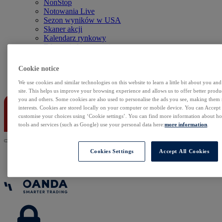
NonStop
Notowania Live
Sezon wyników w USA
Skaner akcji
Kalendarz rynkowy
Zdarzenia korporacyjne
Sentyment Klientów
Rolowania
Cookie notice
Kontakt
We use cookies and similar technologies on this website to learn a little bit about you an
site. This helps us improve your browsing experience and allows us to offer better produc
you and others. Some cookies are also used to personalise the ads you see, making them
interests. Cookies are stored locally on your computer or mobile device. You can Accept o
customise your choices using ‘Cookie settings’. You can find more information about 
tools and services (such as Google) use your personal data here:
more information
.
Cookies Settings
Accept All Cookies