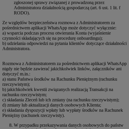
zgłoszonej sprawy związanej z prowadzoną przez
Administratora działalnością gospodarczą (art. 6 ust. 1 lit. f
RODO).
Ze względów bezpieczeństwa rozmowa z Administratorem za
pośrednictwem aplikacji WhatsApp może dotyczyć wyłącznie:
a) wsparcia podczas procesu otwierania Konta (wyjaśnienie
czynności składających się na procedurę onboardingu);
b) udzielania odpowiedzi na pytania klientów dotyczące działalności
Administratora.
Rozmowa z Administratorem za pośrednictwem aplikacji WhatsApp
nigdy nie będzie zawierać jakichkolwiek linków, załączników ani
dotyczyć m.in.:
a) stanu Państwa środków na Rachunku Pieniężnym (rachunku
rzeczywistym);
b) jakichkolwiek kwestii związanych realizacją Transakcji na
rachunku rzeczywistym;
c) składania Zleceń lub ich zmiany (na rachunku rzeczywistym);
d) zmiany lub aktualizacji danych osobowych Klienta;
e) składania dyspozycji wpłaty lub wypłaty środków na Rachunek
Pieniężny (rachunek rzeczywisty).
W przypadku przekazywania danych osobowych do państw