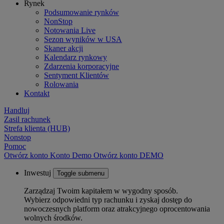
Rynek
Podsumowanie rynków
NonStop
Notowania Live
Sezon wyników w USA
Skaner akcji
Kalendarz rynkowy
Zdarzenia korporacyjne
Sentyment Klientów
Rolowania
Kontakt
Handluj
Zasil rachunek
Strefa klienta (HUB)
Nonstop
Pomoc
Otwórz konto
Konto
Demo
Otwórz konto DEMO
Inwestuj
Toggle submenu
Zarządzaj Twoim kapitałem w wygodny sposób.
Wybierz odpowiedni typ rachunku i zyskaj dostęp do
nowoczesnych platform oraz atrakcyjnego oprocentowania
wolnych środków.