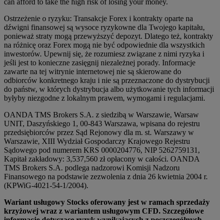
can afford to take the high risk of losing your money.
Ostrzeżenie o ryzyku: Transakcje Forex i kontrakty oparte na
dźwigni finansowej są wysoce ryzykowne dla Twojego kapitału,
ponieważ straty mogą przewyższyć depozyt. Dlatego też, kontrakty
na różnicę oraz Forex mogą nie być odpowiednie dla wszystkich
inwestorów. Upewnij się, że rozumiesz związane z nimi ryzyka i
jeśli jest to konieczne zasięgnij niezależnej porady. Informacje
zawarte na tej witrynie internetowej nie są skierowane do
odbiorców konkretnego kraju i nie są przeznaczone do dystrybucji
do państw, w których dystrybucja albo użytkowanie tych informacji
byłyby niezgodne z lokalnym prawem, wymogami i regulacjami.
OANDA TMS Brokers S.A. z siedzibą w Warszawie, Warsaw
UNIT, Daszyńskiego 1, 00-843 Warszawa, wpisana do rejestru
przedsiębiorców przez Sąd Rejonowy dla m. st. Warszawy w
Warszawie, XIII Wydział Gospodarczy Krajowego Rejestru
Sądowego pod numerem KRS 0000204776, NIP 5262759131,
Kapitał zakładowy: 3,537,560 zł opłacony w całości. OANDA
TMS Brokers S.A. podlega nadzorowi Komisji Nadzoru
Finansowego na podstawie zezwolenia z dnia 26 kwietnia 2004 r.
(KPWiG-4021-54-1/2004).
Wariant usługowy Stocks oferowany jest w ramach sprzedaży
krzyżowej wraz z wariantem usługowym CFD. Szczegółowe
informacje dotyczące ryzyk wynikających z poszczególnych