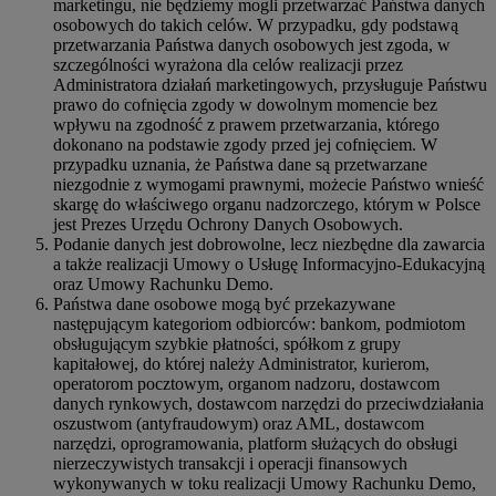
marketingu, nie będziemy mogli przetwarzać Państwa danych
osobowych do takich celów. W przypadku, gdy podstawą
przetwarzania Państwa danych osobowych jest zgoda, w
szczególności wyrażona dla celów realizacji przez
Administratora działań marketingowych, przysługuje Państwu
prawo do cofnięcia zgody w dowolnym momencie bez
wpływu na zgodność z prawem przetwarzania, którego
dokonano na podstawie zgody przed jej cofnięciem. W
przypadku uznania, że Państwa dane są przetwarzane
niezgodnie z wymogami prawnymi, możecie Państwo wnieść
skargę do właściwego organu nadzorczego, którym w Polsce
jest Prezes Urzędu Ochrony Danych Osobowych.
Podanie danych jest dobrowolne, lecz niezbędne dla zawarcia
a także realizacji Umowy o Usługę Informacyjno-Edukacyjną
oraz Umowy Rachunku Demo.
Państwa dane osobowe mogą być przekazywane
następującym kategoriom odbiorców: bankom, podmiotom
obsługującym szybkie płatności, spółkom z grupy
kapitałowej, do której należy Administrator, kurierom,
operatorom pocztowym, organom nadzoru, dostawcom
danych rynkowych, dostawcom narzędzi do przeciwdziałania
oszustwom (antyfraudowym) oraz AML, dostawcom
narzędzi, oprogramowania, platform służących do obsługi
nierzeczywistych transakcji i operacji finansowych
wykonywanych w toku realizacji Umowy Rachunku Demo,