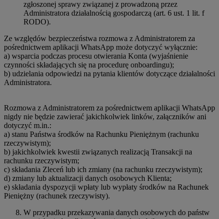
zgłoszonej sprawy związanej z prowadzoną przez
Administratora działalnością gospodarczą (art. 6 ust. 1 lit. f
RODO).
Ze względów bezpieczeństwa rozmowa z Administratorem za
pośrednictwem aplikacji WhatsApp może dotyczyć wyłącznie:
a) wsparcia podczas procesu otwierania Konta (wyjaśnienie
czynności składających się na procedurę onboardingu);
b) udzielania odpowiedzi na pytania klientów dotyczące działalności
Administratora.
Rozmowa z Administratorem za pośrednictwem aplikacji WhatsApp
nigdy nie będzie zawierać jakichkolwiek linków, załączników ani
dotyczyć m.in.:
a) stanu Państwa środków na Rachunku Pieniężnym (rachunku
rzeczywistym);
b) jakichkolwiek kwestii związanych realizacją Transakcji na
rachunku rzeczywistym;
c) składania Zleceń lub ich zmiany (na rachunku rzeczywistym);
d) zmiany lub aktualizacji danych osobowych Klienta;
e) składania dyspozycji wpłaty lub wypłaty środków na Rachunek
Pieniężny (rachunek rzeczywisty).
W przypadku przekazywania danych osobowych do państw