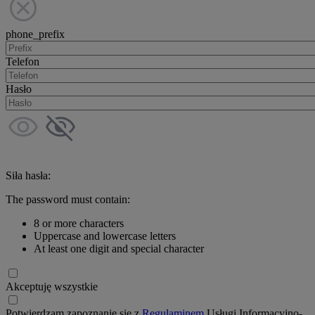
phone_prefix
Telefon
Hasło
Siła hasła:
The password must contain:
8 or more characters
Uppercase and lowercase letters
At least one digit and special character
Akceptuję wszystkie
Potwierdzam zapoznanie się z
Regulaminem
Usługi Informacyjno-