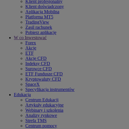
Klient profesjonalny
Klient doświadczony
Aplikacja Mobilna
Platforma MT5
TradingView
Zasil rachunek
Pobierz aplikację
W co Inwestować
Forex
Akcje
ETF
Akcje CFD
Indeksy CFD
Surowce CFD
ETF Fundusze CFD
Kryptowaluty CFD
SpaceX
Specyfikacja instrumentów
Edukacja
Centrum Edukacji
Artykuły edukacyjne
Webinary i szkolenia
Analizy rynkowe
Strefa TMS
Centrum pomocy