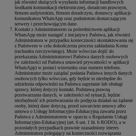
jak również służących wysyłaniu informacji handlowych
środkami komunikacji elektronicznej, doradcom prawnym,
firmom audytorskim, firmom doradczym, dostawcy aplikacji-
komunikatora WhatsApp oraz podmiotom dostarczającym
serwery i przechowującym dane.
Kontakt z Administratorem za pośrednictwem aplikacji
WhatsApp może nastąpić z inicjatywy Państwa, jak również
Administratora w przypadku konieczności skontaktowania się
z Państwem w celu dokończenia procesu zakładania Konta
(rachunku rzeczywistego). Może wówczas dojść do
przekazania Administratorowi Państwa danych osobowych
(w zależności od Państwa ustawień prywatności w aplikacji
WhatsApp) w postaci wizerunku oraz numeru telefonu.
Administrator może zażądać podania Państwa innych danych
osobowych tylko wówczas, gdy będzie to niezbędne do
udzielenia odpowiedzi na Państwa zapytanie lub obsługi
sprawy, której dotyczy kontakt. Podstawą prawną
przetwarzania danych, w zależności od sytuacji, będzie
niezbędność ich przetwarzania do podjęcia działań na żądanie
osoby, której dane dotyczą, przed zawarciem umowy albo
umowa o Usługę Informacyjno-Edukacyjną zawarta przez
Państwa z Administratorem w oparciu o Regulamin Usługi
Informacyjno-Edukacyjnej (art. 6 ust. 1 lit. b RODO), a w
pozostałych przypadkach prawnie uzasadniony interes
Administratora polegający na konieczności rozwiązania