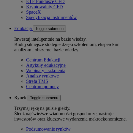
ETF Fundusze CFD
Kryptowaluty CFD
SpaceX
Specyfikacja instrumentów
Edukacja
Toggle submenu
Inwestuj inteligentnie na bazie wiedzy.
Buduj silniejsze strategie dzięki szkoleniom, eksperckim
analizom i obszernej bazie wiedzy.
Centrum Edukacji
Artykuły edukacyjne
Webinary i szkolenia
Analizy rynkowe
Strefa TMS
Centrum pomocy
Rynek
Toggle submenu
Trzymaj rękę na pulsie giełdy.
Śledź najświeższe wiadomości gospodarcze, nastroje
inwestorów oraz kluczowe wydarzenia makroekonomiczne.
Podsumowanie rynków