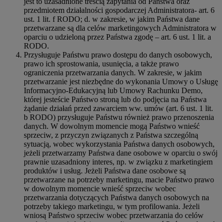
jest to uzasadnione treścią zapytania od Państwa oraz
przedmiotem działalności gospodarczej Administratora- art. 6
ust. 1 lit. f RODO; d. w zakresie, w jakim Państwa dane
przetwarzane są dla celów marketingowych Administratora w
oparciu o udzieloną przez Państwa zgodę – art. 6 ust. 1 lit. a
RODO.
Przysługuje Państwu prawo dostępu do danych osobowych,
prawo ich sprostowania, usunięcia, a także prawo
ograniczenia przetwarzania danych. W zakresie, w jakim
przetwarzanie jest niezbędne do wykonania Umowy o Usługę
Informacyjno-Edukacyjną lub Umowy Rachunku Demo,
której jesteście Państwo stroną lub do podjęcia na Państwa
żądanie działań przed zawarciem ww. umów (art. 6 ust. 1 lit.
b RODO) przysługuje Państwu również prawo przenoszenia
danych. W dowolnym momencie mogą Państwo wnieść
sprzeciw, z przyczyn związanych z Państwa szczególną
sytuacją, wobec wykorzystania Państwa danych osobowych,
jeżeli przetwarzamy Państwa dane osobowe w oparciu o swój
prawnie uzasadniony interes, np. w związku z marketingiem
produktów i usług. Jeżeli Państwa dane osobowe są
przetwarzane na potrzeby marketingu, macie Państwo prawo
w dowolnym momencie wnieść sprzeciw wobec
przetwarzania dotyczących Państwa danych osobowych na
potrzeby takiego marketingu, w tym profilowania. Jeżeli
wniosą Państwo sprzeciw wobec przetwarzania do celów