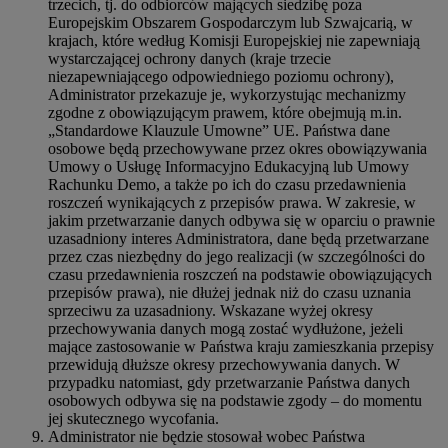
trzecich, tj. do odbiorców mających siedzibę poza
Europejskim Obszarem Gospodarczym lub Szwajcarią, w
krajach, które według Komisji Europejskiej nie zapewniają
wystarczającej ochrony danych (kraje trzecie
niezapewniającego odpowiedniego poziomu ochrony),
Administrator przekazuje je, wykorzystując mechanizmy
zgodne z obowiązującym prawem, które obejmują m.in.
„Standardowe Klauzule Umowne” UE. Państwa dane
osobowe będą przechowywane przez okres obowiązywania
Umowy o Usługę Informacyjno Edukacyjną lub Umowy
Rachunku Demo, a także po ich do czasu przedawnienia
roszczeń wynikających z przepisów prawa. W zakresie, w
jakim przetwarzanie danych odbywa się w oparciu o prawnie
uzasadniony interes Administratora, dane będą przetwarzane
przez czas niezbędny do jego realizacji (w szczególności do
czasu przedawnienia roszczeń na podstawie obowiązujących
przepisów prawa), nie dłużej jednak niż do czasu uznania
sprzeciwu za uzasadniony. Wskazane wyżej okresy
przechowywania danych mogą zostać wydłużone, jeżeli
mające zastosowanie w Państwa kraju zamieszkania przepisy
przewidują dłuższe okresy przechowywania danych. W
przypadku natomiast, gdy przetwarzanie Państwa danych
osobowych odbywa się na podstawie zgody – do momentu
jej skutecznego wycofania.
Administrator nie będzie stosował wobec Państwa