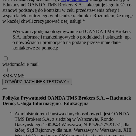
Edukacyjnej OANDA TMS Brokers S.A. i akceptuję jego treść, co
stanowi podstawę do kontaktu w celu przedstawienia oferty i
wsparcia telefonicznego w obsłudze rachunku. Rozumiem, że mogę
w każdej chwili zrezygnować z tej usługi.*
Wyrażam zgodę na otrzymywanie od OANDA TMS Brokers
S.A. informacji marketingowych o produktach i usługach, np.
o nowościach i promocjach na podane przeze mnie dane
kontaktowe za pomocą:
wiadomości e-mail
SMS/MMS
OTWÓRZ RACHUNEK TESTOWY »
Polityka Prywatności OANDA TMS Brokers S.A. – Rachunek
Demo, Usługa Informacyjno- Edukacyjna
Administratorem Państwa danych osobowych jest OANDA
TMS Brokers S.A. z siedzibą w Warszawie, Rondo
Daszyńskiego 1 00-843 Warszawa, NIP 526-275-91-31, dla
której Sąd Rejonowy dla m.st. Warszawy w Warszawie, XIII
Wydział Gospodarczy KRS prowadzi akta rejestrowe pod