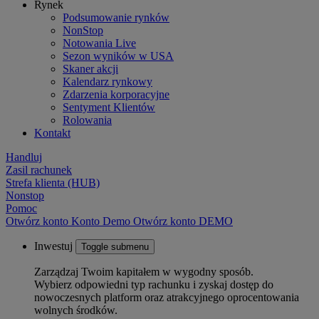
Rynek
Podsumowanie rynków
NonStop
Notowania Live
Sezon wyników w USA
Skaner akcji
Kalendarz rynkowy
Zdarzenia korporacyjne
Sentyment Klientów
Rolowania
Kontakt
Handluj
Zasil rachunek
Strefa klienta (HUB)
Nonstop
Pomoc
Otwórz konto
Konto
Demo
Otwórz konto DEMO
Inwestuj
Toggle submenu
Zarządzaj Twoim kapitałem w wygodny sposób.
Wybierz odpowiedni typ rachunku i zyskaj dostęp do
nowoczesnych platform oraz atrakcyjnego oprocentowania
wolnych środków.