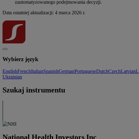
zautomatyzowanego podejmowania decyzji.
Data ostatniej aktualizacji: 4 marca 2026 r.
Wybierz język
English
French
Italian
Spanish
German
Portuguese
Dutch
Czech
Latvian
L
Ukrainian
Szukaj instrumentu
National Health Investors Inc