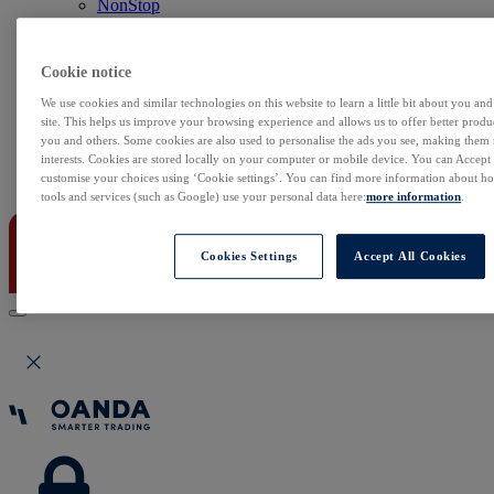
NonStop
Notowania Live
Sezon wyników w USA
Skaner akcji
Cookie notice
Kalendarz rynkowy
Zdarzenia korporacyjne
We use cookies and similar technologies on this website to learn a little bit about you an
Sentyment Klientów
site. This helps us improve your browsing experience and allows us to offer better produc
you and others. Some cookies are also used to personalise the ads you see, making them
Rolowania
interests. Cookies are stored locally on your computer or mobile device. You can Accept o
customise your choices using ‘Cookie settings’. You can find more information about 
Kontakt
tools and services (such as Google) use your personal data here:
more information
.
Cookies Settings
Accept All Cookies