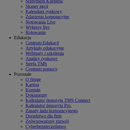
Sentyment Klientów
Skaner akcji
Kalendarz rynkowy
Zdarzenia korporacyjne
Notowania Live
Wykresy live
Rolowania
Edukacja
Centrum Edukacji
Artykuły edukacyjne
Webinary i szkolenia
Analizy rynkowe
Strefa TMS
Centrum pomocy
Pozostałe
O firmie
Kariera
Kontakt
Dokumenty
Kalkulator depozytu TMS Connect
Kalkulator depozytu Pro.
Zasady ładu korporacyjnego
Doradztwo dla firm
Zrównoważony rozwój
Cyberbezpieczeństwo