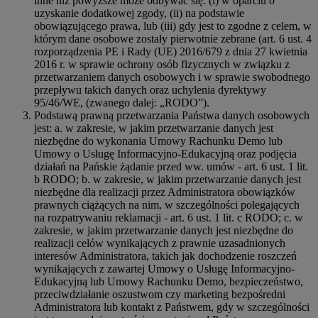
inne niż powyższe może odbywać się: (i) w oparciu o
uzyskanie dodatkowej zgody, (ii) na podstawie
obowiązującego prawa, lub (iii) gdy jest to zgodne z celem, w
którym dane osobowe zostały pierwotnie zebrane (art. 6 ust. 4
rozporządzenia PE i Rady (UE) 2016/679 z dnia 27 kwietnia
2016 r. w sprawie ochrony osób fizycznych w związku z
przetwarzaniem danych osobowych i w sprawie swobodnego
przepływu takich danych oraz uchylenia dyrektywy
95/46/WE, (zwanego dalej: „RODO”).
Podstawą prawną przetwarzania Państwa danych osobowych
jest: a. w zakresie, w jakim przetwarzanie danych jest
niezbędne do wykonania Umowy Rachunku Demo lub
Umowy o Usługę Informacyjno-Edukacyjną oraz podjęcia
działań na Pańskie żądanie przed ww. umów - art. 6 ust. 1 lit.
b RODO; b. w zakresie, w jakim przetwarzanie danych jest
niezbędne dla realizacji przez Administratora obowiązków
prawnych ciążących na nim, w szczególności polegających
na rozpatrywaniu reklamacji - art. 6 ust. 1 lit. c RODO; c. w
zakresie, w jakim przetwarzanie danych jest niezbędne do
realizacji celów wynikających z prawnie uzasadnionych
interesów Administratora, takich jak dochodzenie roszczeń
wynikających z zawartej Umowy o Usługę Informacyjno-
Edukacyjną lub Umowy Rachunku Demo, bezpieczeństwo,
przeciwdziałanie oszustwom czy marketing bezpośredni
Administratora lub kontakt z Państwem, gdy w szczególności