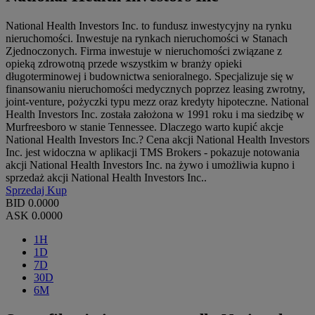
National Health Investors Inc. to fundusz inwestycyjny na rynku
nieruchomości. Inwestuje na rynkach nieruchomości w Stanach
Zjednoczonych. Firma inwestuje w nieruchomości związane z
opieką zdrowotną przede wszystkim w branży opieki
długoterminowej i budownictwa senioralnego. Specjalizuje się w
finansowaniu nieruchomości medycznych poprzez leasing zwrotny,
joint-venture, pożyczki typu mezz oraz kredyty hipoteczne. National
Health Investors Inc. została założona w 1991 roku i ma siedzibę w
Murfreesboro w stanie Tennessee. Dlaczego warto kupić akcje
National Health Investors Inc.? Cena akcji National Health Investors
Inc. jest widoczna w aplikacji TMS Brokers - pokazuje notowania
akcji National Health Investors Inc. na żywo i umożliwia kupno i
sprzedaż akcji National Health Investors Inc..
Sprzedaj
Kup
BID
0.0000
ASK
0.0000
1H
1D
7D
30D
6M