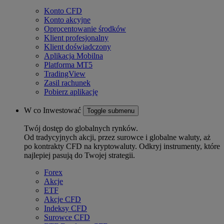
Konto CFD
Konto akcyjne
Oprocentowanie środków
Klient profesjonalny
Klient doświadczony
Aplikacja Mobilna
Platforma MT5
TradingView
Zasil rachunek
Pobierz aplikację
W co Inwestować
Toggle submenu
Twój dostęp do globalnych rynków.
Od tradycyjnych akcji, przez surowce i globalne waluty, aż
po kontrakty CFD na kryptowaluty. Odkryj instrumenty, które
najlepiej pasują do Twojej strategii.
Forex
Akcje
ETF
Akcje CFD
Indeksy CFD
Surowce CFD