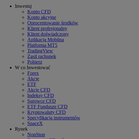
Inwestuj
Konto CFD
Konto akcyjne
Oprocentowanie środków
Klient profesjonalny
Klient doświadczony
Aplikacja Mobilna
Platforma MT5
TradingView
Zasil rachunek
Pobierz
W co Inwestować
Forex
Akcje
ETF
Akcje CFD
Indeksy CFD
Surowce CFD
ETF Fundusze CFD
Kryptowaluty CFD
Specyfikacja instrumentów
SpaceX
Rynek
NonStop