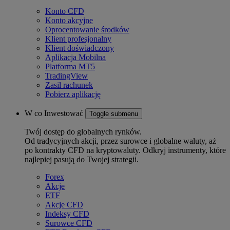
Konto CFD
Konto akcyjne
Oprocentowanie środków
Klient profesjonalny
Klient doświadczony
Aplikacja Mobilna
Platforma MT5
TradingView
Zasil rachunek
Pobierz aplikację
W co Inwestować
Toggle submenu
Twój dostęp do globalnych rynków.
Od tradycyjnych akcji, przez surowce i globalne waluty, aż
po kontrakty CFD na kryptowaluty. Odkryj instrumenty, które
najlepiej pasują do Twojej strategii.
Forex
Akcje
ETF
Akcje CFD
Indeksy CFD
Surowce CFD