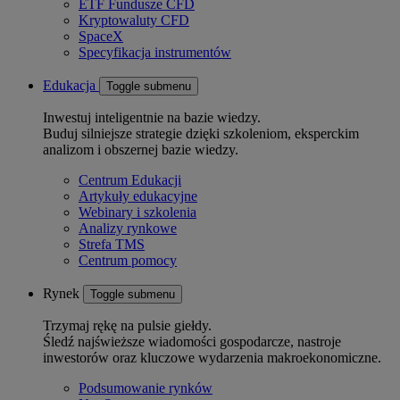
ETF Fundusze CFD
Kryptowaluty CFD
SpaceX
Specyfikacja instrumentów
Edukacja
Toggle submenu
Inwestuj inteligentnie na bazie wiedzy.
Buduj silniejsze strategie dzięki szkoleniom, eksperckim
analizom i obszernej bazie wiedzy.
Centrum Edukacji
Artykuły edukacyjne
Webinary i szkolenia
Analizy rynkowe
Strefa TMS
Centrum pomocy
Rynek
Toggle submenu
Trzymaj rękę na pulsie giełdy.
Śledź najświeższe wiadomości gospodarcze, nastroje
inwestorów oraz kluczowe wydarzenia makroekonomiczne.
Podsumowanie rynków