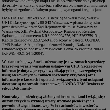
odbiorców konkretnego kraju i nie są przeznaczone do dystrybucji
do państw, w których dystrybucja albo użytkowanie tych informacji
byłyby niezgodne z lokalnym prawem, wymogami i regulacjami.
OANDA TMS Brokers S.A. z siedzibą w Warszawie, Warsaw
UNIT, Daszyńskiego 1, 00-843 Warszawa, wpisana do rejestru
przedsiębiorców przez Sąd Rejonowy dla m. st. Warszawy w
Warszawie, XIII Wydział Gospodarczy Krajowego Rejestru
Sądowego pod numerem KRS 0000204776, NIP 5262759131,
Kapitał zakładowy: 3,537,560 zł opłacony w całości. OANDA
TMS Brokers S.A. podlega nadzorowi Komisji Nadzoru
Finansowego na podstawie zezwolenia z dnia 26 kwietnia 2004 r.
(KPWiG-4021-54-1/2004).
Wariant usługowy Stocks oferowany jest w ramach sprzedaży
krzyżowej wraz z wariantem usługowym CFD. Szczegółowe
informacje dotyczące ryzyk wynikających z poszczególnych
usług oferowanych w ramach sprzedaży krzyżowej oraz
informacje o kosztach i opłatach związanych z tymi usługami
dostępne są na stronie internetowej OANDA TMS Brokers w
sekcji Dokumenty.
Kontrakty na różnicę są złożonymi instrumentami i wiążą się z
dużym ryzykiem szybkiej utraty środków pieniężnych z
powodu dźwigni finansowej. 76% rachunków inwestorów
detalicznych odnotowuje straty w wyniku handlu kontraktami