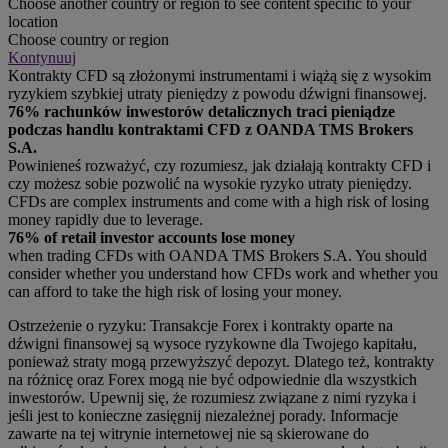
Choose another country or region to see content specific to your
location
Choose country or region
Kontynuuj
Kontrakty CFD są złożonymi instrumentami i wiążą się z wysokim
ryzykiem szybkiej utraty pieniędzy z powodu dźwigni finansowej.
76% rachunków inwestorów detalicznych traci pieniądze
podczas handlu kontraktami CFD z OANDA TMS Brokers
S.A.
Powinieneś rozważyć, czy rozumiesz, jak działają kontrakty CFD i
czy możesz sobie pozwolić na wysokie ryzyko utraty pieniędzy.
CFDs are complex instruments and come with a high risk of losing
money rapidly due to leverage.
76% of retail investor accounts lose money
when trading CFDs with OANDA TMS Brokers S.A. You should
consider whether you understand how CFDs work and whether you
can afford to take the high risk of losing your money.
Ostrzeżenie o ryzyku: Transakcje Forex i kontrakty oparte na
dźwigni finansowej są wysoce ryzykowne dla Twojego kapitału,
ponieważ straty mogą przewyższyć depozyt. Dlatego też, kontrakty
na różnicę oraz Forex mogą nie być odpowiednie dla wszystkich
inwestorów. Upewnij się, że rozumiesz związane z nimi ryzyka i
jeśli jest to konieczne zasięgnij niezależnej porady. Informacje
zawarte na tej witrynie internetowej nie są skierowane do