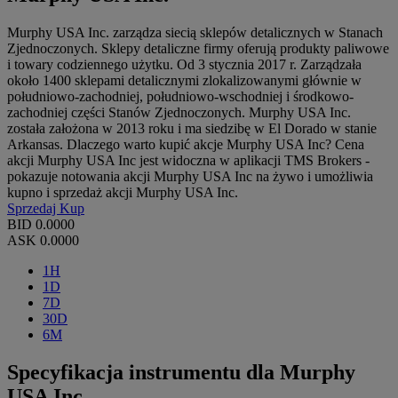
Murphy USA Inc. zarządza siecią sklepów detalicznych w Stanach
Zjednoczonych. Sklepy detaliczne firmy oferują produkty paliwowe
i towary codziennego użytku. Od 3 stycznia 2017 r. Zarządzała
około 1400 sklepami detalicznymi zlokalizowanymi głównie w
południowo-zachodniej, południowo-wschodniej i środkowo-
zachodniej części Stanów Zjednoczonych. Murphy USA Inc.
została założona w 2013 roku i ma siedzibę w El Dorado w stanie
Arkansas. Dlaczego warto kupić akcje Murphy USA Inc? Cena
akcji Murphy USA Inc jest widoczna w aplikacji TMS Brokers -
pokazuje notowania akcji Murphy USA Inc na żywo i umożliwia
kupno i sprzedaż akcji Murphy USA Inc.
Sprzedaj
Kup
BID
0.0000
ASK
0.0000
1H
1D
7D
30D
6M
Specyfikacja instrumentu dla Murphy
USA Inc.