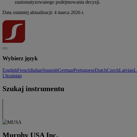
zautomatyzowanego podejmowania decyzji.
Data ostatniej aktualizacji: 4 marca 2026 r.
Wybierz język
English
French
Italian
Spanish
German
Portuguese
Dutch
Czech
Latvian
L
Ukrainian
Szukaj instrumentu
Murphy USA Inc.