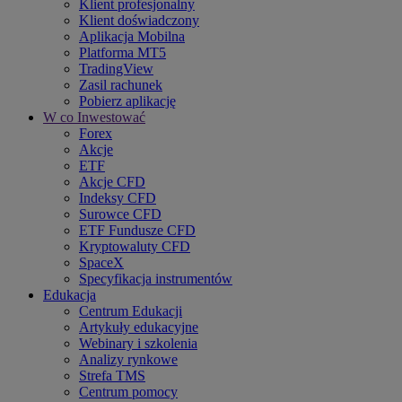
Klient profesjonalny
Klient doświadczony
Aplikacja Mobilna
Platforma MT5
TradingView
Zasil rachunek
Pobierz aplikację
W co Inwestować
Forex
Akcje
ETF
Akcje CFD
Indeksy CFD
Surowce CFD
ETF Fundusze CFD
Kryptowaluty CFD
SpaceX
Specyfikacja instrumentów
Edukacja
Centrum Edukacji
Artykuły edukacyjne
Webinary i szkolenia
Analizy rynkowe
Strefa TMS
Centrum pomocy