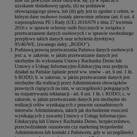
inne niż powyższe może odbywać się: (i) w oparciu o
uzyskanie dodatkowej zgody, (ii) na podstawie
obowiązującego prawa, lub (iii) gdy jest to zgodne z celem, w
którym dane osobowe zostały pierwotnie zebrane (art. 6 ust. 4
rozporządzenia PE i Rady (UE) 2016/679 z dnia 27 kwietnia
2016 r. w sprawie ochrony osób fizycznych w związku z
przetwarzaniem danych osobowych i w sprawie swobodnego
przepływu takich danych oraz uchylenia dyrektywy
95/46/WE, (zwanego dalej: „RODO”).
Podstawą prawną przetwarzania Państwa danych osobowych
jest: a. w zakresie, w jakim przetwarzanie danych jest
niezbędne do wykonania Umowy Rachunku Demo lub
Umowy o Usługę Informacyjno-Edukacyjną oraz podjęcia
działań na Pańskie żądanie przed ww. umów - art. 6 ust. 1 lit.
b RODO; b. w zakresie, w jakim przetwarzanie danych jest
niezbędne dla realizacji przez Administratora obowiązków
prawnych ciążących na nim, w szczególności polegających
na rozpatrywaniu reklamacji - art. 6 ust. 1 lit. c RODO; c. w
zakresie, w jakim przetwarzanie danych jest niezbędne do
realizacji celów wynikających z prawnie uzasadnionych
interesów Administratora, takich jak dochodzenie roszczeń
wynikających z zawartej Umowy o Usługę Informacyjno-
Edukacyjną lub Umowy Rachunku Demo, bezpieczeństwo,
przeciwdziałanie oszustwom czy marketing bezpośredni
Administratora lub kontakt z Państwem, gdy w szczególności