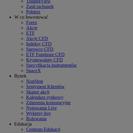
TradingView
Zasil rachunek
Pobierz
W co Inwestować
Forex
Akcje
ETF
Akcje CFD
Indeksy CFD
Surowce CFD
ETF Fundusze CFD
Kryptowaluty CFD
Specyfikacja instrumentów
SpaceX
Rynek
NonStop
Sentyment Klientów
Skaner akcji
Kalendarz rynkowy
Zdarzenia korporacyjne
Notowania Live
Wykresy live
Rolowania
Edukacja
Centrum Edukacji