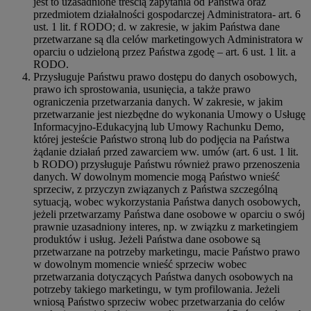
jest to uzasadnione treścią zapytania od Państwa oraz
przedmiotem działalności gospodarczej Administratora- art. 6
ust. 1 lit. f RODO; d. w zakresie, w jakim Państwa dane
przetwarzane są dla celów marketingowych Administratora w
oparciu o udzieloną przez Państwa zgodę – art. 6 ust. 1 lit. a
RODO.
Przysługuje Państwu prawo dostępu do danych osobowych,
prawo ich sprostowania, usunięcia, a także prawo
ograniczenia przetwarzania danych. W zakresie, w jakim
przetwarzanie jest niezbędne do wykonania Umowy o Usługę
Informacyjno-Edukacyjną lub Umowy Rachunku Demo,
której jesteście Państwo stroną lub do podjęcia na Państwa
żądanie działań przed zawarciem ww. umów (art. 6 ust. 1 lit.
b RODO) przysługuje Państwu również prawo przenoszenia
danych. W dowolnym momencie mogą Państwo wnieść
sprzeciw, z przyczyn związanych z Państwa szczególną
sytuacją, wobec wykorzystania Państwa danych osobowych,
jeżeli przetwarzamy Państwa dane osobowe w oparciu o swój
prawnie uzasadniony interes, np. w związku z marketingiem
produktów i usług. Jeżeli Państwa dane osobowe są
przetwarzane na potrzeby marketingu, macie Państwo prawo
w dowolnym momencie wnieść sprzeciw wobec
przetwarzania dotyczących Państwa danych osobowych na
potrzeby takiego marketingu, w tym profilowania. Jeżeli
wniosą Państwo sprzeciw wobec przetwarzania do celów