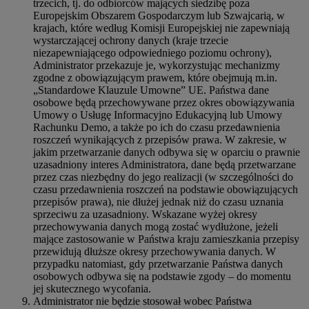
trzecich, tj. do odbiorców mających siedzibę poza
Europejskim Obszarem Gospodarczym lub Szwajcarią, w
krajach, które według Komisji Europejskiej nie zapewniają
wystarczającej ochrony danych (kraje trzecie
niezapewniającego odpowiedniego poziomu ochrony),
Administrator przekazuje je, wykorzystując mechanizmy
zgodne z obowiązującym prawem, które obejmują m.in.
„Standardowe Klauzule Umowne” UE. Państwa dane
osobowe będą przechowywane przez okres obowiązywania
Umowy o Usługę Informacyjno Edukacyjną lub Umowy
Rachunku Demo, a także po ich do czasu przedawnienia
roszczeń wynikających z przepisów prawa. W zakresie, w
jakim przetwarzanie danych odbywa się w oparciu o prawnie
uzasadniony interes Administratora, dane będą przetwarzane
przez czas niezbędny do jego realizacji (w szczególności do
czasu przedawnienia roszczeń na podstawie obowiązujących
przepisów prawa), nie dłużej jednak niż do czasu uznania
sprzeciwu za uzasadniony. Wskazane wyżej okresy
przechowywania danych mogą zostać wydłużone, jeżeli
mające zastosowanie w Państwa kraju zamieszkania przepisy
przewidują dłuższe okresy przechowywania danych. W
przypadku natomiast, gdy przetwarzanie Państwa danych
osobowych odbywa się na podstawie zgody – do momentu
jej skutecznego wycofania.
Administrator nie będzie stosował wobec Państwa