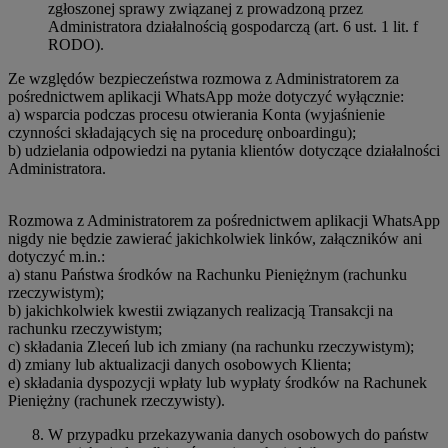
zgłoszonej sprawy związanej z prowadzoną przez
Administratora działalnością gospodarczą (art. 6 ust. 1 lit. f
RODO).
Ze względów bezpieczeństwa rozmowa z Administratorem za
pośrednictwem aplikacji WhatsApp może dotyczyć wyłącznie:
a) wsparcia podczas procesu otwierania Konta (wyjaśnienie
czynności składających się na procedurę onboardingu);
b) udzielania odpowiedzi na pytania klientów dotyczące działalności
Administratora.
Rozmowa z Administratorem za pośrednictwem aplikacji WhatsApp
nigdy nie będzie zawierać jakichkolwiek linków, załączników ani
dotyczyć m.in.:
a) stanu Państwa środków na Rachunku Pieniężnym (rachunku
rzeczywistym);
b) jakichkolwiek kwestii związanych realizacją Transakcji na
rachunku rzeczywistym;
c) składania Zleceń lub ich zmiany (na rachunku rzeczywistym);
d) zmiany lub aktualizacji danych osobowych Klienta;
e) składania dyspozycji wpłaty lub wypłaty środków na Rachunek
Pieniężny (rachunek rzeczywisty).
W przypadku przekazywania danych osobowych do państw