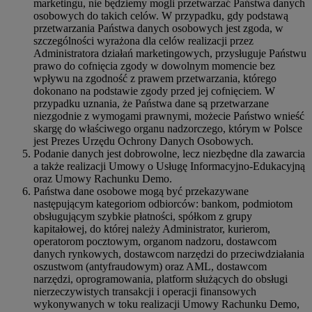
marketingu, nie będziemy mogli przetwarzać Państwa danych
osobowych do takich celów. W przypadku, gdy podstawą
przetwarzania Państwa danych osobowych jest zgoda, w
szczególności wyrażona dla celów realizacji przez
Administratora działań marketingowych, przysługuje Państwu
prawo do cofnięcia zgody w dowolnym momencie bez
wpływu na zgodność z prawem przetwarzania, którego
dokonano na podstawie zgody przed jej cofnięciem. W
przypadku uznania, że Państwa dane są przetwarzane
niezgodnie z wymogami prawnymi, możecie Państwo wnieść
skargę do właściwego organu nadzorczego, którym w Polsce
jest Prezes Urzędu Ochrony Danych Osobowych.
Podanie danych jest dobrowolne, lecz niezbędne dla zawarcia
a także realizacji Umowy o Usługę Informacyjno-Edukacyjną
oraz Umowy Rachunku Demo.
Państwa dane osobowe mogą być przekazywane
następującym kategoriom odbiorców: bankom, podmiotom
obsługującym szybkie płatności, spółkom z grupy
kapitałowej, do której należy Administrator, kurierom,
operatorom pocztowym, organom nadzoru, dostawcom
danych rynkowych, dostawcom narzędzi do przeciwdziałania
oszustwom (antyfraudowym) oraz AML, dostawcom
narzędzi, oprogramowania, platform służących do obsługi
nierzeczywistych transakcji i operacji finansowych
wykonywanych w toku realizacji Umowy Rachunku Demo,