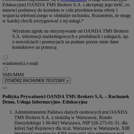
Edukacyjnej OANDA TMS Brokers S.A. i akceptuję jego treść, co
stanowi podstawę do kontaktu w celu przedstawienia oferty i
wsparcia telefonicznego w obsłudze rachunku. Rozumiem, że mogę
w każdej chwili zrezygnować z tej usługi.*
Wyrażam zgodę na otrzymywanie od OANDA TMS Brokers
S.A. informacji marketingowych o produktach i usługach, np.
o nowościach i promocjach na podane przeze mnie dane
kontaktowe za pomocą:
wiadomości e-mail
SMS/MMS
OTWÓRZ RACHUNEK TESTOWY »
Polityka Prywatności OANDA TMS Brokers S.A. – Rachunek
Demo, Usługa Informacyjno- Edukacyjna
Administratorem Państwa danych osobowych jest OANDA
TMS Brokers S.A. z siedzibą w Warszawie, Rondo
Daszyńskiego 1 00-843 Warszawa, NIP 526-275-91-31, dla
której Sąd Rejonowy dla m.st. Warszawy w Warszawie, XIII
Wydział Gospodarczy KRS prowadzi akta rejestrowe pod