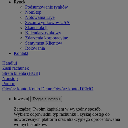
Rynek
Podsumowanie rynków
NonStop
Notowania Live
Sezon wyników w USA
Skaner akcji
Kalendarz rynkowy
Zdarzenia korporacyjne
Sentyment Klientów
Rolowania
Kontakt
Handluj
Zasil rachunek
Strefa klienta (HUB)
Nonstop
Pomoc
Otwórz konto
Konto
Demo
Otwórz konto DEMO
Inwestuj
Toggle submenu
Zarządzaj Twoim kapitałem w wygodny sposób.
Wybierz odpowiedni typ rachunku i zyskaj dostęp do
nowoczesnych platform oraz atrakcyjnego oprocentowania
wolnych środków.