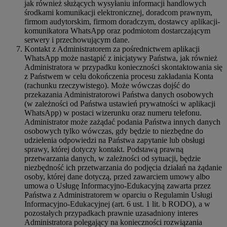
jak również służących wysyłaniu informacji handlowych
środkami komunikacji elektronicznej, doradcom prawnym,
firmom audytorskim, firmom doradczym, dostawcy aplikacji-
komunikatora WhatsApp oraz podmiotom dostarczającym
serwery i przechowującym dane.
Kontakt z Administratorem za pośrednictwem aplikacji
WhatsApp może nastąpić z inicjatywy Państwa, jak również
Administratora w przypadku konieczności skontaktowania się
z Państwem w celu dokończenia procesu zakładania Konta
(rachunku rzeczywistego). Może wówczas dojść do
przekazania Administratorowi Państwa danych osobowych
(w zależności od Państwa ustawień prywatności w aplikacji
WhatsApp) w postaci wizerunku oraz numeru telefonu.
Administrator może zażądać podania Państwa innych danych
osobowych tylko wówczas, gdy będzie to niezbędne do
udzielenia odpowiedzi na Państwa zapytanie lub obsługi
sprawy, której dotyczy kontakt. Podstawą prawną
przetwarzania danych, w zależności od sytuacji, będzie
niezbędność ich przetwarzania do podjęcia działań na żądanie
osoby, której dane dotyczą, przed zawarciem umowy albo
umowa o Usługę Informacyjno-Edukacyjną zawarta przez
Państwa z Administratorem w oparciu o Regulamin Usługi
Informacyjno-Edukacyjnej (art. 6 ust. 1 lit. b RODO), a w
pozostałych przypadkach prawnie uzasadniony interes
Administratora polegający na konieczności rozwiązania