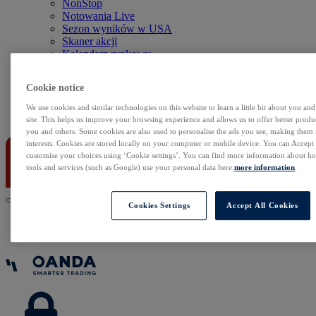
NonStop
Notowania Live
Sezon wyników w USA
Skaner akcji
Kalendarz rynkowy
Zdarzenia korporacyjne
Sentyment Klientów
Cookie notice
Rolowania
We use cookies and similar technologies on this website to learn a little bit about you an
Kontakt
site. This helps us improve your browsing experience and allows us to offer better produc
you and others. Some cookies are also used to personalise the ads you see, making them
interests. Cookies are stored locally on your computer or mobile device. You can Accept o
customise your choices using ‘Cookie settings’. You can find more information about 
tools and services (such as Google) use your personal data here:
more information
.
Cookies Settings
Accept All Cookies