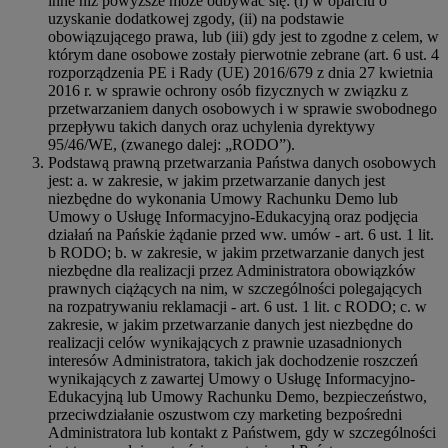
inne niż powyższe może odbywać się: (i) w oparciu o
uzyskanie dodatkowej zgody, (ii) na podstawie
obowiązującego prawa, lub (iii) gdy jest to zgodne z celem, w
którym dane osobowe zostały pierwotnie zebrane (art. 6 ust. 4
rozporządzenia PE i Rady (UE) 2016/679 z dnia 27 kwietnia
2016 r. w sprawie ochrony osób fizycznych w związku z
przetwarzaniem danych osobowych i w sprawie swobodnego
przepływu takich danych oraz uchylenia dyrektywy
95/46/WE, (zwanego dalej: „RODO”).
Podstawą prawną przetwarzania Państwa danych osobowych
jest: a. w zakresie, w jakim przetwarzanie danych jest
niezbędne do wykonania Umowy Rachunku Demo lub
Umowy o Usługę Informacyjno-Edukacyjną oraz podjęcia
działań na Pańskie żądanie przed ww. umów - art. 6 ust. 1 lit.
b RODO; b. w zakresie, w jakim przetwarzanie danych jest
niezbędne dla realizacji przez Administratora obowiązków
prawnych ciążących na nim, w szczególności polegających
na rozpatrywaniu reklamacji - art. 6 ust. 1 lit. c RODO; c. w
zakresie, w jakim przetwarzanie danych jest niezbędne do
realizacji celów wynikających z prawnie uzasadnionych
interesów Administratora, takich jak dochodzenie roszczeń
wynikających z zawartej Umowy o Usługę Informacyjno-
Edukacyjną lub Umowy Rachunku Demo, bezpieczeństwo,
przeciwdziałanie oszustwom czy marketing bezpośredni
Administratora lub kontakt z Państwem, gdy w szczególności