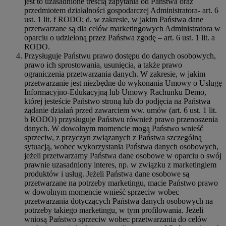
jest to uzasadnione treścią zapytania od Państwa oraz
przedmiotem działalności gospodarczej Administratora- art. 6
ust. 1 lit. f RODO; d. w zakresie, w jakim Państwa dane
przetwarzane są dla celów marketingowych Administratora w
oparciu o udzieloną przez Państwa zgodę – art. 6 ust. 1 lit. a
RODO.
Przysługuje Państwu prawo dostępu do danych osobowych,
prawo ich sprostowania, usunięcia, a także prawo
ograniczenia przetwarzania danych. W zakresie, w jakim
przetwarzanie jest niezbędne do wykonania Umowy o Usługę
Informacyjno-Edukacyjną lub Umowy Rachunku Demo,
której jesteście Państwo stroną lub do podjęcia na Państwa
żądanie działań przed zawarciem ww. umów (art. 6 ust. 1 lit.
b RODO) przysługuje Państwu również prawo przenoszenia
danych. W dowolnym momencie mogą Państwo wnieść
sprzeciw, z przyczyn związanych z Państwa szczególną
sytuacją, wobec wykorzystania Państwa danych osobowych,
jeżeli przetwarzamy Państwa dane osobowe w oparciu o swój
prawnie uzasadniony interes, np. w związku z marketingiem
produktów i usług. Jeżeli Państwa dane osobowe są
przetwarzane na potrzeby marketingu, macie Państwo prawo
w dowolnym momencie wnieść sprzeciw wobec
przetwarzania dotyczących Państwa danych osobowych na
potrzeby takiego marketingu, w tym profilowania. Jeżeli
wniosą Państwo sprzeciw wobec przetwarzania do celów