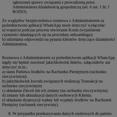
zgłoszonej sprawy związanej z prowadzoną przez
Administratora działalnością gospodarczą (art. 6 ust. 1 lit. f
RODO).
Ze względów bezpieczeństwa rozmowa z Administratorem za
pośrednictwem aplikacji WhatsApp może dotyczyć wyłącznie:
a) wsparcia podczas procesu otwierania Konta (wyjaśnienie
czynności składających się na procedurę onboardingu);
b) udzielania odpowiedzi na pytania klientów dotyczące działalności
Administratora.
Rozmowa z Administratorem za pośrednictwem aplikacji WhatsApp
nigdy nie będzie zawierać jakichkolwiek linków, załączników ani
dotyczyć m.in.:
a) stanu Państwa środków na Rachunku Pieniężnym (rachunku
rzeczywistym);
b) jakichkolwiek kwestii związanych realizacją Transakcji na
rachunku rzeczywistym;
c) składania Zleceń lub ich zmiany (na rachunku rzeczywistym);
d) zmiany lub aktualizacji danych osobowych Klienta;
e) składania dyspozycji wpłaty lub wypłaty środków na Rachunek
Pieniężny (rachunek rzeczywisty).
W przypadku przekazywania danych osobowych do państw