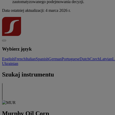
zautomatyzowanego podejmowania decyzji.
Data ostatniej aktualizacji: 4 marca 2026 r.
Wybierz język
English
French
Italian
Spanish
German
Portuguese
Dutch
Czech
Latvian
L
Ukrainian
Szukaj instrumentu
Murphy Oil Corp