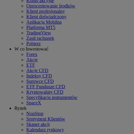
Konto akcyjne
Oprocentowanie środków
Klient profesjonalny
Klient doświadczony
Aplikacja Mobilna
Platforma MT5
TradingView
Zasil rachunek
Pobierz
W co Inwestować
Forex
Akcje
ETF
Akcje CFD
Indeksy CFD
Surowce CFD
ETF Fundusze CFD
Kryptowaluty CFD
Specyfikacja instrumentów
SpaceX
Rynek
NonStop
Sentyment Klientów
Skaner akcji
Kalendarz rynkowy