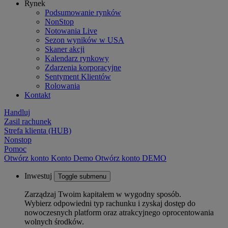
Rynek
Podsumowanie rynków
NonStop
Notowania Live
Sezon wyników w USA
Skaner akcji
Kalendarz rynkowy
Zdarzenia korporacyjne
Sentyment Klientów
Rolowania
Kontakt
Handluj
Zasil rachunek
Strefa klienta (HUB)
Nonstop
Pomoc
Otwórz konto
Konto
Demo
Otwórz konto DEMO
Inwestuj
Toggle submenu
Zarządzaj Twoim kapitałem w wygodny sposób.
Wybierz odpowiedni typ rachunku i zyskaj dostęp do
nowoczesnych platform oraz atrakcyjnego oprocentowania
wolnych środków.