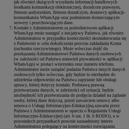
jak również służących wysyłaniu informacji handlowych
środkami komunikacji elektronicznej, doradcom prawnym,
firmom audytorskim, firmom doradczym, dostawcy aplikacji-
komunikatora WhatsApp oraz podmiotom dostarczającym
serwery i przechowującym dane.
Kontakt z Administratorem za pośrednictwem aplikacji
WhatsApp może nastąpić z inicjatywy Państwa, jak również
Administratora w przypadku konieczności skontaktowania się
z Państwem w celu dokończenia procesu zakładania Konta
(rachunku rzeczywistego). Może wówczas dojść do
przekazania Administratorowi Państwa danych osobowych
(w zależności od Państwa ustawień prywatności w aplikacji
WhatsApp) w postaci wizerunku oraz numeru telefonu.
Administrator może zażądać podania Państwa innych danych
osobowych tylko wówczas, gdy będzie to niezbędne do
udzielenia odpowiedzi na Państwa zapytanie lub obsługi
sprawy, której dotyczy kontakt. Podstawą prawną
przetwarzania danych, w zależności od sytuacji, będzie
niezbędność ich przetwarzania do podjęcia działań na żądanie
osoby, której dane dotyczą, przed zawarciem umowy albo
umowa o Usługę Informacyjno-Edukacyjną zawarta przez
Państwa z Administratorem w oparciu o Regulamin Usługi
Informacyjno-Edukacyjnej (art. 6 ust. 1 lit. b RODO), a w
pozostałych przypadkach prawnie uzasadniony interes
Administratora polegający na konieczności rozwiązania