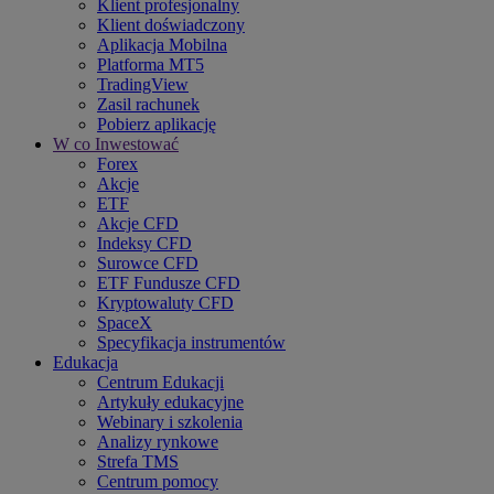
Klient profesjonalny
Klient doświadczony
Aplikacja Mobilna
Platforma MT5
TradingView
Zasil rachunek
Pobierz aplikację
W co Inwestować
Forex
Akcje
ETF
Akcje CFD
Indeksy CFD
Surowce CFD
ETF Fundusze CFD
Kryptowaluty CFD
SpaceX
Specyfikacja instrumentów
Edukacja
Centrum Edukacji
Artykuły edukacyjne
Webinary i szkolenia
Analizy rynkowe
Strefa TMS
Centrum pomocy