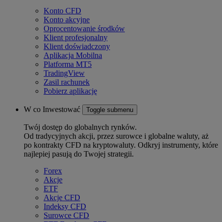
Konto CFD
Konto akcyjne
Oprocentowanie środków
Klient profesjonalny
Klient doświadczony
Aplikacja Mobilna
Platforma MT5
TradingView
Zasil rachunek
Pobierz aplikację
W co Inwestować
Toggle submenu
Twój dostęp do globalnych rynków.
Od tradycyjnych akcji, przez surowce i globalne waluty, aż
po kontrakty CFD na kryptowaluty. Odkryj instrumenty, które
najlepiej pasują do Twojej strategii.
Forex
Akcje
ETF
Akcje CFD
Indeksy CFD
Surowce CFD