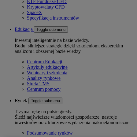
ETF Fundusze CFD
Kryptowaluty CFD
SpaceX
Specyfikacja instrumentów
Edukacja
Toggle submenu
Inwestuj inteligentnie na bazie wiedzy.
Buduj silniejsze strategie dzięki szkoleniom, eksperckim
analizom i obszernej bazie wiedzy.
Centrum Edukacji
Artykuły edukacyjne
Webinary i szkolenia
Analizy rynkowe
Strefa TMS
Centrum pomocy
Rynek
Toggle submenu
Trzymaj rękę na pulsie giełdy.
Śledź najświeższe wiadomości gospodarcze, nastroje
inwestorów oraz kluczowe wydarzenia makroekonomiczne.
Podsumowanie rynków