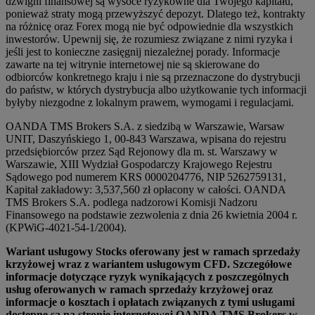
dźwigni finansowej są wysoce ryzykowne dla Twojego kapitału,
ponieważ straty mogą przewyższyć depozyt. Dlatego też, kontrakty
na różnicę oraz Forex mogą nie być odpowiednie dla wszystkich
inwestorów. Upewnij się, że rozumiesz związane z nimi ryzyka i
jeśli jest to konieczne zasięgnij niezależnej porady. Informacje
zawarte na tej witrynie internetowej nie są skierowane do
odbiorców konkretnego kraju i nie są przeznaczone do dystrybucji
do państw, w których dystrybucja albo użytkowanie tych informacji
byłyby niezgodne z lokalnym prawem, wymogami i regulacjami.
OANDA TMS Brokers S.A. z siedzibą w Warszawie, Warsaw
UNIT, Daszyńskiego 1, 00-843 Warszawa, wpisana do rejestru
przedsiębiorców przez Sąd Rejonowy dla m. st. Warszawy w
Warszawie, XIII Wydział Gospodarczy Krajowego Rejestru
Sądowego pod numerem KRS 0000204776, NIP 5262759131,
Kapitał zakładowy: 3,537,560 zł opłacony w całości. OANDA
TMS Brokers S.A. podlega nadzorowi Komisji Nadzoru
Finansowego na podstawie zezwolenia z dnia 26 kwietnia 2004 r.
(KPWiG-4021-54-1/2004).
Wariant usługowy Stocks oferowany jest w ramach sprzedaży
krzyżowej wraz z wariantem usługowym CFD. Szczegółowe
informacje dotyczące ryzyk wynikających z poszczególnych
usług oferowanych w ramach sprzedaży krzyżowej oraz
informacje o kosztach i opłatach związanych z tymi usługami
dostępne są na stronie internetowej OANDA TMS Brokers w