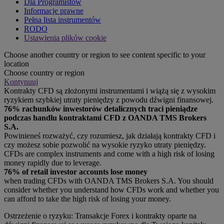
Dla Programistów
Informacje prawne
Pełna lista instrumentów
RODO
Ustawienia plików cookie
Choose another country or region to see content specific to your
location
Choose country or region
Kontynuuj
Kontrakty CFD są złożonymi instrumentami i wiążą się z wysokim
ryzykiem szybkiej utraty pieniędzy z powodu dźwigni finansowej.
76% rachunków inwestorów detalicznych traci pieniądze
podczas handlu kontraktami CFD z OANDA TMS Brokers
S.A.
Powinieneś rozważyć, czy rozumiesz, jak działają kontrakty CFD i
czy możesz sobie pozwolić na wysokie ryzyko utraty pieniędzy.
CFDs are complex instruments and come with a high risk of losing
money rapidly due to leverage.
76% of retail investor accounts lose money
when trading CFDs with OANDA TMS Brokers S.A. You should
consider whether you understand how CFDs work and whether you
can afford to take the high risk of losing your money.
Ostrzeżenie o ryzyku: Transakcje Forex i kontrakty oparte na