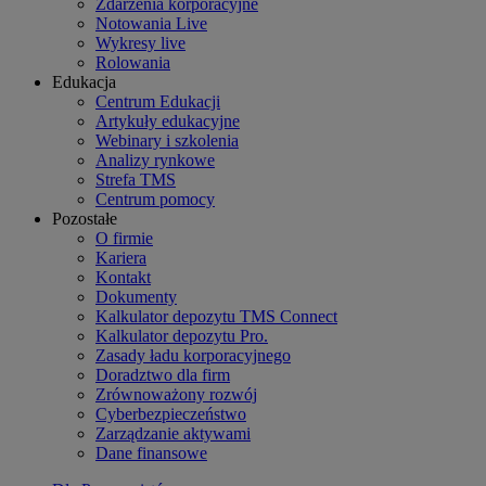
Zdarzenia korporacyjne
Notowania Live
Wykresy live
Rolowania
Edukacja
Centrum Edukacji
Artykuły edukacyjne
Webinary i szkolenia
Analizy rynkowe
Strefa TMS
Centrum pomocy
Pozostałe
O firmie
Kariera
Kontakt
Dokumenty
Kalkulator depozytu TMS Connect
Kalkulator depozytu Pro.
Zasady ładu korporacyjnego
Doradztwo dla firm
Zrównoważony rozwój
Cyberbezpieczeństwo
Zarządzanie aktywami
Dane finansowe