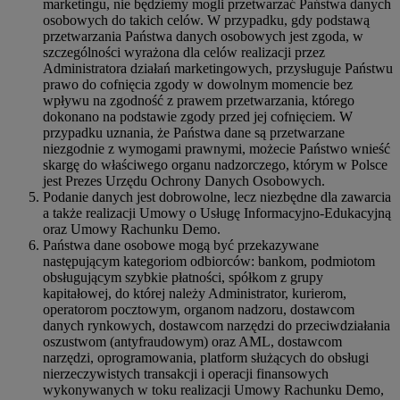
marketingu, nie będziemy mogli przetwarzać Państwa danych
osobowych do takich celów. W przypadku, gdy podstawą
przetwarzania Państwa danych osobowych jest zgoda, w
szczególności wyrażona dla celów realizacji przez
Administratora działań marketingowych, przysługuje Państwu
prawo do cofnięcia zgody w dowolnym momencie bez
wpływu na zgodność z prawem przetwarzania, którego
dokonano na podstawie zgody przed jej cofnięciem. W
przypadku uznania, że Państwa dane są przetwarzane
niezgodnie z wymogami prawnymi, możecie Państwo wnieść
skargę do właściwego organu nadzorczego, którym w Polsce
jest Prezes Urzędu Ochrony Danych Osobowych.
Podanie danych jest dobrowolne, lecz niezbędne dla zawarcia
a także realizacji Umowy o Usługę Informacyjno-Edukacyjną
oraz Umowy Rachunku Demo.
Państwa dane osobowe mogą być przekazywane
następującym kategoriom odbiorców: bankom, podmiotom
obsługującym szybkie płatności, spółkom z grupy
kapitałowej, do której należy Administrator, kurierom,
operatorom pocztowym, organom nadzoru, dostawcom
danych rynkowych, dostawcom narzędzi do przeciwdziałania
oszustwom (antyfraudowym) oraz AML, dostawcom
narzędzi, oprogramowania, platform służących do obsługi
nierzeczywistych transakcji i operacji finansowych
wykonywanych w toku realizacji Umowy Rachunku Demo,