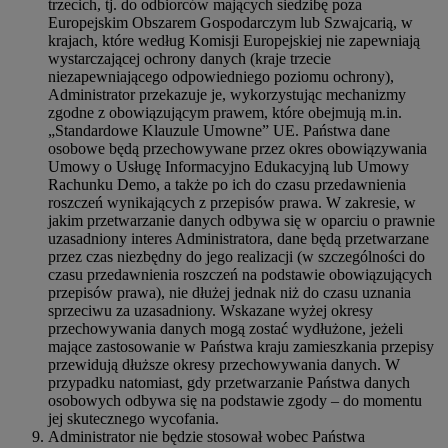
trzecich, tj. do odbiorców mających siedzibę poza
Europejskim Obszarem Gospodarczym lub Szwajcarią, w
krajach, które według Komisji Europejskiej nie zapewniają
wystarczającej ochrony danych (kraje trzecie
niezapewniającego odpowiedniego poziomu ochrony),
Administrator przekazuje je, wykorzystując mechanizmy
zgodne z obowiązującym prawem, które obejmują m.in.
„Standardowe Klauzule Umowne” UE. Państwa dane
osobowe będą przechowywane przez okres obowiązywania
Umowy o Usługę Informacyjno Edukacyjną lub Umowy
Rachunku Demo, a także po ich do czasu przedawnienia
roszczeń wynikających z przepisów prawa. W zakresie, w
jakim przetwarzanie danych odbywa się w oparciu o prawnie
uzasadniony interes Administratora, dane będą przetwarzane
przez czas niezbędny do jego realizacji (w szczególności do
czasu przedawnienia roszczeń na podstawie obowiązujących
przepisów prawa), nie dłużej jednak niż do czasu uznania
sprzeciwu za uzasadniony. Wskazane wyżej okresy
przechowywania danych mogą zostać wydłużone, jeżeli
mające zastosowanie w Państwa kraju zamieszkania przepisy
przewidują dłuższe okresy przechowywania danych. W
przypadku natomiast, gdy przetwarzanie Państwa danych
osobowych odbywa się na podstawie zgody – do momentu
jej skutecznego wycofania.
Administrator nie będzie stosował wobec Państwa