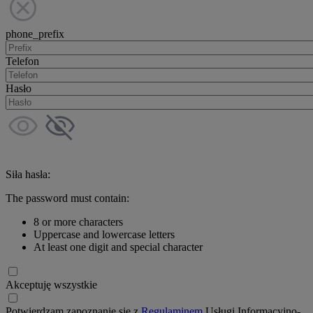
phone_prefix
Telefon
Hasło
Siła hasła:
The password must contain:
8 or more characters
Uppercase and lowercase letters
At least one digit and special character
Akceptuję wszystkie
Potwierdzam zapoznanie się z
Regulaminem
Usługi Informacyjno-