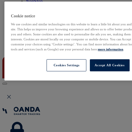
NonStop
Notowania Live
Sezon wyników w USA
Cookie notice
Skaner akcji
Kalendarz rynkowy
We use cookies and similar technologies on this website to learn a little bit about you an
Zdarzenia korporacyjne
site. This helps us improve your browsing experience and allows us to offer better produc
Sentyment Klientów
you and others. Some cookies are also used to personalise the ads you see, making them
Rolowania
interests. Cookies are stored locally on your computer or mobile device. You can Accept o
customise your choices using ‘Cookie settings’. You can find more information about 
Kontakt
tools and services (such as Google) use your personal data here:
more information
.
Cookies Settings
Accept All Cookies