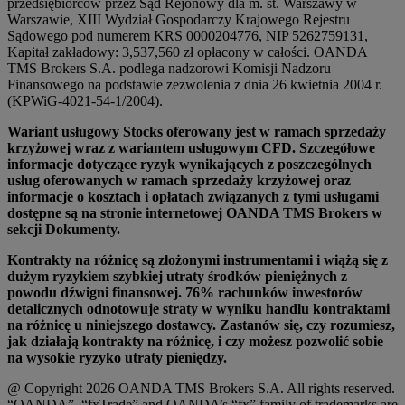
przedsiębiorców przez Sąd Rejonowy dla m. st. Warszawy w
Warszawie, XIII Wydział Gospodarczy Krajowego Rejestru
Sądowego pod numerem KRS 0000204776, NIP 5262759131,
Kapitał zakładowy: 3,537,560 zł opłacony w całości. OANDA
TMS Brokers S.A. podlega nadzorowi Komisji Nadzoru
Finansowego na podstawie zezwolenia z dnia 26 kwietnia 2004 r.
(KPWiG-4021-54-1/2004).
Wariant usługowy Stocks oferowany jest w ramach sprzedaży
krzyżowej wraz z wariantem usługowym CFD. Szczegółowe
informacje dotyczące ryzyk wynikających z poszczególnych
usług oferowanych w ramach sprzedaży krzyżowej oraz
informacje o kosztach i opłatach związanych z tymi usługami
dostępne są na stronie internetowej OANDA TMS Brokers w
sekcji Dokumenty.
Kontrakty na różnicę są złożonymi instrumentami i wiążą się z
dużym ryzykiem szybkiej utraty środków pieniężnych z
powodu dźwigni finansowej. 76% rachunków inwestorów
detalicznych odnotowuje straty w wyniku handlu kontraktami
na różnicę u niniejszego dostawcy. Zastanów się, czy rozumiesz,
jak działają kontrakty na różnicę, i czy możesz pozwolić sobie
na wysokie ryzyko utraty pieniędzy.
@ Copyright 2026 OANDA TMS Brokers S.A. All rights reserved.
“OANDA”, “fxTrade” and OANDA’s “fx” family of trademarks are