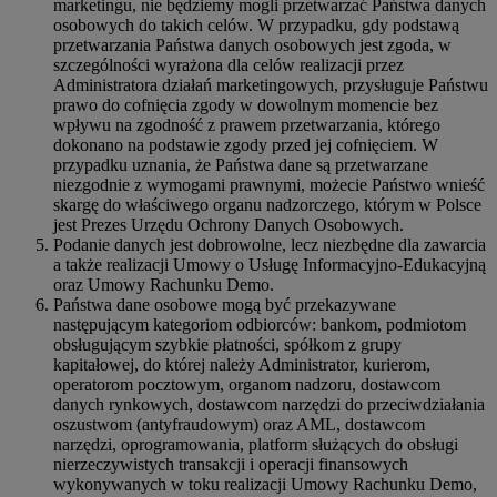
marketingu, nie będziemy mogli przetwarzać Państwa danych
osobowych do takich celów. W przypadku, gdy podstawą
przetwarzania Państwa danych osobowych jest zgoda, w
szczególności wyrażona dla celów realizacji przez
Administratora działań marketingowych, przysługuje Państwu
prawo do cofnięcia zgody w dowolnym momencie bez
wpływu na zgodność z prawem przetwarzania, którego
dokonano na podstawie zgody przed jej cofnięciem. W
przypadku uznania, że Państwa dane są przetwarzane
niezgodnie z wymogami prawnymi, możecie Państwo wnieść
skargę do właściwego organu nadzorczego, którym w Polsce
jest Prezes Urzędu Ochrony Danych Osobowych.
Podanie danych jest dobrowolne, lecz niezbędne dla zawarcia
a także realizacji Umowy o Usługę Informacyjno-Edukacyjną
oraz Umowy Rachunku Demo.
Państwa dane osobowe mogą być przekazywane
następującym kategoriom odbiorców: bankom, podmiotom
obsługującym szybkie płatności, spółkom z grupy
kapitałowej, do której należy Administrator, kurierom,
operatorom pocztowym, organom nadzoru, dostawcom
danych rynkowych, dostawcom narzędzi do przeciwdziałania
oszustwom (antyfraudowym) oraz AML, dostawcom
narzędzi, oprogramowania, platform służących do obsługi
nierzeczywistych transakcji i operacji finansowych
wykonywanych w toku realizacji Umowy Rachunku Demo,