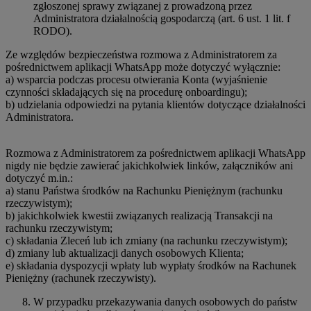
zgłoszonej sprawy związanej z prowadzoną przez
Administratora działalnością gospodarczą (art. 6 ust. 1 lit. f
RODO).
Ze względów bezpieczeństwa rozmowa z Administratorem za
pośrednictwem aplikacji WhatsApp może dotyczyć wyłącznie:
a) wsparcia podczas procesu otwierania Konta (wyjaśnienie
czynności składających się na procedurę onboardingu);
b) udzielania odpowiedzi na pytania klientów dotyczące działalności
Administratora.
Rozmowa z Administratorem za pośrednictwem aplikacji WhatsApp
nigdy nie będzie zawierać jakichkolwiek linków, załączników ani
dotyczyć m.in.:
a) stanu Państwa środków na Rachunku Pieniężnym (rachunku
rzeczywistym);
b) jakichkolwiek kwestii związanych realizacją Transakcji na
rachunku rzeczywistym;
c) składania Zleceń lub ich zmiany (na rachunku rzeczywistym);
d) zmiany lub aktualizacji danych osobowych Klienta;
e) składania dyspozycji wpłaty lub wypłaty środków na Rachunek
Pieniężny (rachunek rzeczywisty).
W przypadku przekazywania danych osobowych do państw