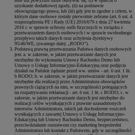
inne niż powyższe może odbywać się: (i) w oparciu o
uzyskanie dodatkowej zgody, (ii) na podstawie
obowiązującego prawa, lub (iii) gdy jest to zgodne z celem, w
którym dane osobowe zostały pierwotnie zebrane (art. 6 ust. 4
rozporządzenia PE i Rady (UE) 2016/679 z dnia 27 kwietnia
2016 r. w sprawie ochrony osób fizycznych w związku z
przetwarzaniem danych osobowych i w sprawie swobodnego
przepływu takich danych oraz uchylenia dyrektywy
95/46/WE, (zwanego dalej: „RODO”).
Podstawą prawną przetwarzania Państwa danych osobowych
jest: a. w zakresie, w jakim przetwarzanie danych jest
niezbędne do wykonania Umowy Rachunku Demo lub
Umowy o Usługę Informacyjno-Edukacyjną oraz podjęcia
działań na Pańskie żądanie przed ww. umów - art. 6 ust. 1 lit.
b RODO; b. w zakresie, w jakim przetwarzanie danych jest
niezbędne dla realizacji przez Administratora obowiązków
prawnych ciążących na nim, w szczególności polegających
na rozpatrywaniu reklamacji - art. 6 ust. 1 lit. c RODO; c. w
zakresie, w jakim przetwarzanie danych jest niezbędne do
realizacji celów wynikających z prawnie uzasadnionych
interesów Administratora, takich jak dochodzenie roszczeń
wynikających z zawartej Umowy o Usługę Informacyjno-
Edukacyjną lub Umowy Rachunku Demo, bezpieczeństwo,
przeciwdziałanie oszustwom czy marketing bezpośredni
Administratora lub kontakt z Państwem, gdy w szczególności