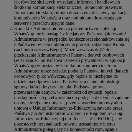
jak również służących wysyłaniu informacji handlowych
środkami komunikacji elektronicznej, doradcom prawnym,
firmom audytorskim, firmom doradczym, dostawcy aplikacji-
komunikatora WhatsApp oraz podmiotom dostarczającym
serwery i przechowującym dane.
Kontakt z Administratorem za pośrednictwem aplikacji
WhatsApp może nastąpić z inicjatywy Państwa, jak również
Administratora w przypadku konieczności skontaktowania się
z Państwem w celu dokończenia procesu zakładania Konta
(rachunku rzeczywistego). Może wówczas dojść do
przekazania Administratorowi Państwa danych osobowych
(w zależności od Państwa ustawień prywatności w aplikacji
WhatsApp) w postaci wizerunku oraz numeru telefonu.
Administrator może zażądać podania Państwa innych danych
osobowych tylko wówczas, gdy będzie to niezbędne do
udzielenia odpowiedzi na Państwa zapytanie lub obsługi
sprawy, której dotyczy kontakt. Podstawą prawną
przetwarzania danych, w zależności od sytuacji, będzie
niezbędność ich przetwarzania do podjęcia działań na żądanie
osoby, której dane dotyczą, przed zawarciem umowy albo
umowa o Usługę Informacyjno-Edukacyjną zawarta przez
Państwa z Administratorem w oparciu o Regulamin Usługi
Informacyjno-Edukacyjnej (art. 6 ust. 1 lit. b RODO), a w
pozostałych przypadkach prawnie uzasadniony interes
Administratora polegający na konieczności rozwiązania