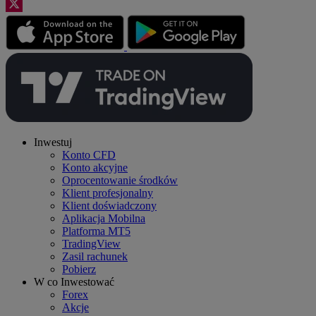
Inwestuj
Konto CFD
Konto akcyjne
Oprocentowanie środków
Klient profesjonalny
Klient doświadczony
Aplikacja Mobilna
Platforma MT5
TradingView
Zasil rachunek
Pobierz
W co Inwestować
Forex
Akcje