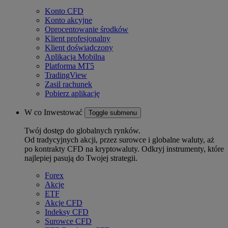
Konto CFD
Konto akcyjne
Oprocentowanie środków
Klient profesjonalny
Klient doświadczony
Aplikacja Mobilna
Platforma MT5
TradingView
Zasil rachunek
Pobierz aplikację
W co Inwestować
Toggle submenu
Twój dostęp do globalnych rynków.
Od tradycyjnych akcji, przez surowce i globalne waluty, aż
po kontrakty CFD na kryptowaluty. Odkryj instrumenty, które
najlepiej pasują do Twojej strategii.
Forex
Akcje
ETF
Akcje CFD
Indeksy CFD
Surowce CFD