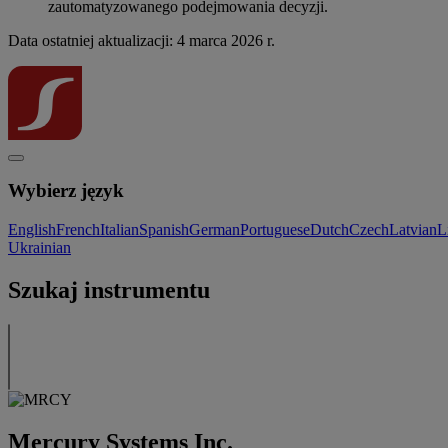
zautomatyzowanego podejmowania decyzji.
Data ostatniej aktualizacji: 4 marca 2026 r.
Wybierz język
English
French
Italian
Spanish
German
Portuguese
Dutch
Czech
Latvian
L
Ukrainian
Szukaj instrumentu
Mercury Systems Inc.