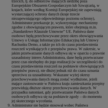
trzecich, tj. do odbiorców mających siedzibę poza
Europejskim Obszarem Gospodarczym lub Szwajcarią, w
krajach, które według Komisji Europejskiej nie zapewniają
wystarczającej ochrony danych (kraje trzecie
niezapewniającego odpowiedniego poziomu ochrony),
Administrator przekazuje je, wykorzystując mechanizmy
zgodne z obowiązującym prawem, które obejmują m.in.
„Standardowe Klauzule Umowne” UE. Państwa dane
osobowe będą przechowywane przez okres obowiązywania
Umowy o Usługę Informacyjno Edukacyjną lub Umowy
Rachunku Demo, a także po ich do czasu przedawnienia
roszczeń wynikających z przepisów prawa. W zakresie, w
jakim przetwarzanie danych odbywa się w oparciu o prawnie
uzasadniony interes Administratora, dane będą przetwarzane
przez czas niezbędny do jego realizacji (w szczególności do
czasu przedawnienia roszczeń na podstawie obowiązujących
przepisów prawa), nie dłużej jednak niż do czasu uznania
sprzeciwu za uzasadniony. Wskazane wyżej okresy
przechowywania danych mogą zostać wydłużone, jeżeli
mające zastosowanie w Państwa kraju zamieszkania przepisy
przewidują dłuższe okresy przechowywania danych. W
przypadku natomiast, gdy przetwarzanie Państwa danych
osobowych odbywa się na podstawie zgody – do momentu
jej skutecznego wycofania.
Administrator nie będzie stosował wobec Państwa