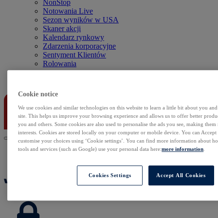
NonStop
Notowania Live
Sezon wyników w USA
Skaner akcji
Kalendarz rynkowy
Zdarzenia korporacyjne
Sentyment Klientów
Rolowania
Kontakt
Cookie notice
We use cookies and similar technologies on this website to learn a little bit about you an
site. This helps us improve your browsing experience and allows us to offer better produc
you and others. Some cookies are also used to personalise the ads you see, making them
interests. Cookies are stored locally on your computer or mobile device. You can Accept o
customise your choices using ‘Cookie settings’. You can find more information about 
tools and services (such as Google) use your personal data here:
more information
.
Cookies Settings
Accept All Cookies