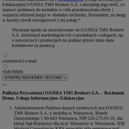
Edukacyjnej OANDA TMS Brokers S.A. i akceptuję jego treść, co
stanowi podstawę do kontaktu w celu przedstawienia oferty i
wsparcia telefonicznego w obsłudze rachunku. Rozumiem, że mogę
w każdej chwili zrezygnować z tej usługi.*
Wyrażam zgodę na otrzymywanie od OANDA TMS Brokers
S.A. informacji marketingowych o produktach i usługach, np.
o nowościach i promocjach na podane przeze mnie dane
kontaktowe za pomocą:
wiadomości e-mail
SMS/MMS
OTWÓRZ RACHUNEK TESTOWY »
Polityka Prywatności OANDA TMS Brokers S.A. – Rachunek
Demo, Usługa Informacyjno- Edukacyjna
Administratorem Państwa danych osobowych jest OANDA
TMS Brokers S.A. z siedzibą w Warszawie, Rondo
Daszyńskiego 1 00-843 Warszawa, NIP 526-275-91-31, dla
której Sąd Rejonowy dla m.st. Warszawy w Warszawie, XIII
Wydział Gospodarczy KRS prowadzi akta rejestrowe pod