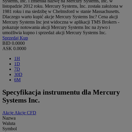
Systems, Inc. i zmieniła nazwę na Mercury Systems, Inc. w
listopadzie 2012 roku. Mercury Systems, Inc. została założona w
1981 roku i ma siedzibę w Chelmsford w stanie Massachusetts.
Dlaczego warto kupić akcje Mercury Systems Inc? Cena akcji
Mercury Systems Inc jest widoczna w aplikacji TMS Brokers -
pokazuje notowania akcji Mercury Systems Inc na żywo i
umożliwia kupno i sprzedaż akcji Mercury Systems Inc.
Sprzedaj
Kup
BID
0.0000
ASK
0.0000
1H
1D
7D
30D
6M
Specyfikacja instrumentu dla Mercury
Systems Inc.
Akcje
Akcje CFD
Nazwa
Waluta
Symbol