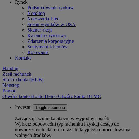
Rynek
Podsumowanie rynków
NonStop
Notowania Live
Sezon wyników w USA
Skaner akcji
Kalendarz rynkowy
Zdarzenia korporacyjne
Sentyment Klientów
Rolowania
Kontakt
Handluj
Zasil rachunek
Strefa klienta (HUB)
Nonstop
Pomoc
Otwórz konto
Konto
Demo
Otwórz konto DEMO
Inwestuj
Toggle submenu
Zarządzaj Twoim kapitałem w wygodny sposób.
Wybierz odpowiedni typ rachunku i zyskaj dostęp do
nowoczesnych platform oraz atrakcyjnego oprocentowania
wolnych środków.