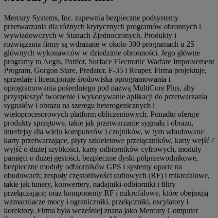
Mercury Systems, Inc. zapewnia bezpieczne podsystemy
przetwarzania dla różnych krytycznych programów obronnych i
wywiadowczych w Stanach Zjednoczonych. Produkty i
rozwiązania firmy są wdrażane w około 300 programach u 25
głównych wykonawców w dziedzinie obronności. Jego główne
programy to Aegis, Patriot, Surface Electronic Warfare Improvement
Program, Gorgon Stare, Predator, F-35 i Reaper. Firma projektuje,
sprzedaje i licencjonuje środowiska oprogramowania i
oprogramowania pośredniego pod nazwą MultiCore Plus, aby
przyspieszyć tworzenie i wykonywanie aplikacji do przetwarzania
sygnałów i obrazu na szeregu heterogenicznych i
wieloprocesorowych platform obliczeniowych. Ponadto oferuje
produkty sprzętowe, takie jak przetwarzanie sygnału i obrazu,
interfejsy dla wielu komputerów i czujników, w tym wbudowane
karty przetwarzające, płyty szkieletowe przełączników, karty wejść /
wyjść o dużej szybkości, karty odbiorników cyfrowych, moduły
pamięci o dużej gęstości, bezpieczne dyski półprzewodnikowe,
bezpieczne moduły odbiorników GPS i systemy oparte na
obudowach; zespoły częstotliwości radiowych (RF) i mikrofalowe,
takie jak tunery, konwertery, nadajniki-odbiorniki i filtry
przełączające; oraz komponenty RF i mikrofalowe, które obejmują
wzmacniacze mocy i ograniczniki, przełączniki, oscylatory i
korektory. Firma była wcześniej znana jako Mercury Computer