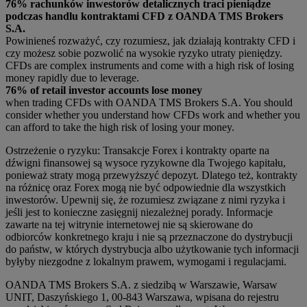
76% rachunków inwestorów detalicznych traci pieniądze
podczas handlu kontraktami CFD z OANDA TMS Brokers
S.A.
Powinieneś rozważyć, czy rozumiesz, jak działają kontrakty CFD i
czy możesz sobie pozwolić na wysokie ryzyko utraty pieniędzy.
CFDs are complex instruments and come with a high risk of losing
money rapidly due to leverage.
76% of retail investor accounts lose money
when trading CFDs with OANDA TMS Brokers S.A. You should
consider whether you understand how CFDs work and whether you
can afford to take the high risk of losing your money.
Ostrzeżenie o ryzyku: Transakcje Forex i kontrakty oparte na
dźwigni finansowej są wysoce ryzykowne dla Twojego kapitału,
ponieważ straty mogą przewyższyć depozyt. Dlatego też, kontrakty
na różnicę oraz Forex mogą nie być odpowiednie dla wszystkich
inwestorów. Upewnij się, że rozumiesz związane z nimi ryzyka i
jeśli jest to konieczne zasięgnij niezależnej porady. Informacje
zawarte na tej witrynie internetowej nie są skierowane do
odbiorców konkretnego kraju i nie są przeznaczone do dystrybucji
do państw, w których dystrybucja albo użytkowanie tych informacji
byłyby niezgodne z lokalnym prawem, wymogami i regulacjami.
OANDA TMS Brokers S.A. z siedzibą w Warszawie, Warsaw
UNIT, Daszyńskiego 1, 00-843 Warszawa, wpisana do rejestru