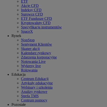
ETF
Akcje CFD
Indeksy CFD
Surowce CFD
ETF Fundusze CFD
Kryptowaluty CFD
Specyfikacja instrumentów
SpaceX
Rynek
NonStop
Sentyment Klientów
Skaner akcji
Kalendarz rynkowy
Zdarzenia korporacyjne
Notowania Live
Wykresy live
Rolowania
Edukacja
Centrum Edukacji
Artykuły edukacyjne
Webinary i szkolenia
Analizy rynkowe
Strefa TMS
Centrum pomocy
Pozostałe