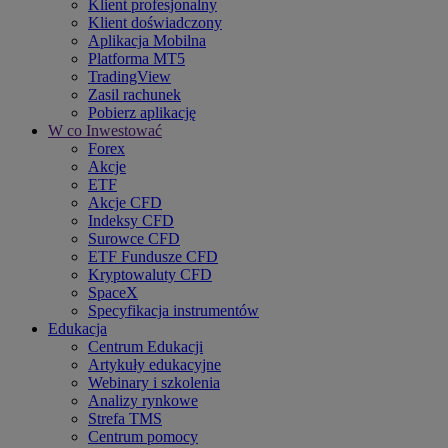
Klient profesjonalny
Klient doświadczony
Aplikacja Mobilna
Platforma MT5
TradingView
Zasil rachunek
Pobierz aplikację
W co Inwestować
Forex
Akcje
ETF
Akcje CFD
Indeksy CFD
Surowce CFD
ETF Fundusze CFD
Kryptowaluty CFD
SpaceX
Specyfikacja instrumentów
Edukacja
Centrum Edukacji
Artykuły edukacyjne
Webinary i szkolenia
Analizy rynkowe
Strefa TMS
Centrum pomocy