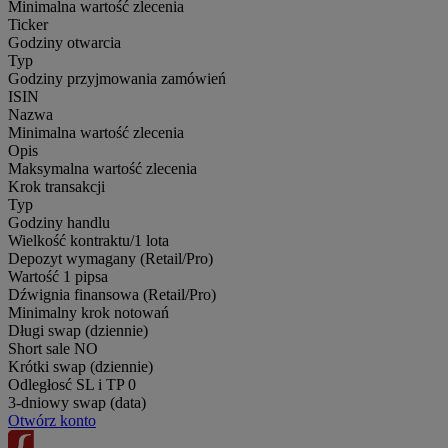
Minimalna wartość zlecenia
Ticker
Godziny otwarcia
Typ
Godziny przyjmowania zamówień
ISIN
Nazwa
Minimalna wartość zlecenia
Opis
Maksymalna wartość zlecenia
Krok transakcji
Typ
Godziny handlu
Wielkość kontraktu/1 lota
Depozyt wymagany (Retail/Pro)
Wartość 1 pipsa
Dźwignia finansowa (Retail/Pro)
Minimalny krok notowań
Długi swap (dziennie)
Short sale
NO
Krótki swap (dziennie)
Odległosć SL i TP
0
3-dniowy swap (data)
Otwórz konto