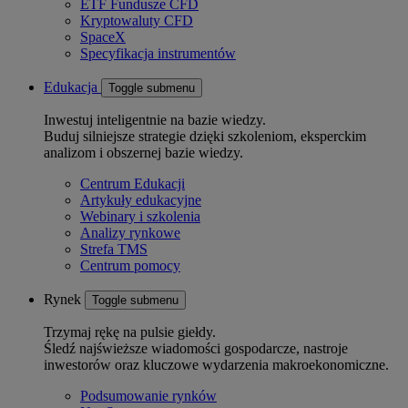
ETF Fundusze CFD
Kryptowaluty CFD
SpaceX
Specyfikacja instrumentów
Edukacja
Toggle submenu
Inwestuj inteligentnie na bazie wiedzy.
Buduj silniejsze strategie dzięki szkoleniom, eksperckim
analizom i obszernej bazie wiedzy.
Centrum Edukacji
Artykuły edukacyjne
Webinary i szkolenia
Analizy rynkowe
Strefa TMS
Centrum pomocy
Rynek
Toggle submenu
Trzymaj rękę na pulsie giełdy.
Śledź najświeższe wiadomości gospodarcze, nastroje
inwestorów oraz kluczowe wydarzenia makroekonomiczne.
Podsumowanie rynków