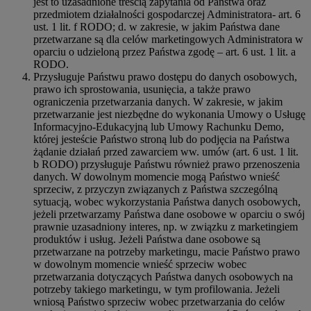
jest to uzasadnione treścią zapytania od Państwa oraz
przedmiotem działalności gospodarczej Administratora- art. 6
ust. 1 lit. f RODO; d. w zakresie, w jakim Państwa dane
przetwarzane są dla celów marketingowych Administratora w
oparciu o udzieloną przez Państwa zgodę – art. 6 ust. 1 lit. a
RODO.
Przysługuje Państwu prawo dostępu do danych osobowych,
prawo ich sprostowania, usunięcia, a także prawo
ograniczenia przetwarzania danych. W zakresie, w jakim
przetwarzanie jest niezbędne do wykonania Umowy o Usługę
Informacyjno-Edukacyjną lub Umowy Rachunku Demo,
której jesteście Państwo stroną lub do podjęcia na Państwa
żądanie działań przed zawarciem ww. umów (art. 6 ust. 1 lit.
b RODO) przysługuje Państwu również prawo przenoszenia
danych. W dowolnym momencie mogą Państwo wnieść
sprzeciw, z przyczyn związanych z Państwa szczególną
sytuacją, wobec wykorzystania Państwa danych osobowych,
jeżeli przetwarzamy Państwa dane osobowe w oparciu o swój
prawnie uzasadniony interes, np. w związku z marketingiem
produktów i usług. Jeżeli Państwa dane osobowe są
przetwarzane na potrzeby marketingu, macie Państwo prawo
w dowolnym momencie wnieść sprzeciw wobec
przetwarzania dotyczących Państwa danych osobowych na
potrzeby takiego marketingu, w tym profilowania. Jeżeli
wniosą Państwo sprzeciw wobec przetwarzania do celów