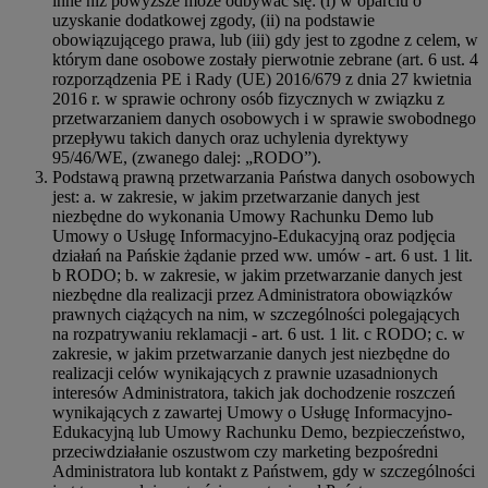
inne niż powyższe może odbywać się: (i) w oparciu o
uzyskanie dodatkowej zgody, (ii) na podstawie
obowiązującego prawa, lub (iii) gdy jest to zgodne z celem, w
którym dane osobowe zostały pierwotnie zebrane (art. 6 ust. 4
rozporządzenia PE i Rady (UE) 2016/679 z dnia 27 kwietnia
2016 r. w sprawie ochrony osób fizycznych w związku z
przetwarzaniem danych osobowych i w sprawie swobodnego
przepływu takich danych oraz uchylenia dyrektywy
95/46/WE, (zwanego dalej: „RODO”).
Podstawą prawną przetwarzania Państwa danych osobowych
jest: a. w zakresie, w jakim przetwarzanie danych jest
niezbędne do wykonania Umowy Rachunku Demo lub
Umowy o Usługę Informacyjno-Edukacyjną oraz podjęcia
działań na Pańskie żądanie przed ww. umów - art. 6 ust. 1 lit.
b RODO; b. w zakresie, w jakim przetwarzanie danych jest
niezbędne dla realizacji przez Administratora obowiązków
prawnych ciążących na nim, w szczególności polegających
na rozpatrywaniu reklamacji - art. 6 ust. 1 lit. c RODO; c. w
zakresie, w jakim przetwarzanie danych jest niezbędne do
realizacji celów wynikających z prawnie uzasadnionych
interesów Administratora, takich jak dochodzenie roszczeń
wynikających z zawartej Umowy o Usługę Informacyjno-
Edukacyjną lub Umowy Rachunku Demo, bezpieczeństwo,
przeciwdziałanie oszustwom czy marketing bezpośredni
Administratora lub kontakt z Państwem, gdy w szczególności