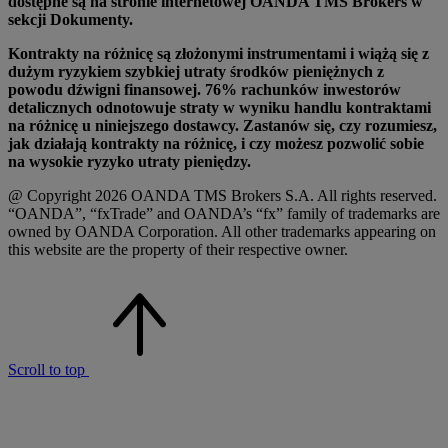
dostępne są na stronie internetowej OANDA TMS Brokers w
sekcji Dokumenty.
Kontrakty na różnicę są złożonymi instrumentami i wiążą się z
dużym ryzykiem szybkiej utraty środków pieniężnych z
powodu dźwigni finansowej. 76% rachunków inwestorów
detalicznych odnotowuje straty w wyniku handlu kontraktami
na różnicę u niniejszego dostawcy. Zastanów się, czy rozumiesz,
jak działają kontrakty na różnicę, i czy możesz pozwolić sobie
na wysokie ryzyko utraty pieniędzy.
@ Copyright 2026 OANDA TMS Brokers S.A. All rights reserved.
“OANDA”, “fxTrade” and OANDA’s “fx” family of trademarks are
owned by OANDA Corporation. All other trademarks appearing on
this website are the property of their respective owner.
Scroll to top