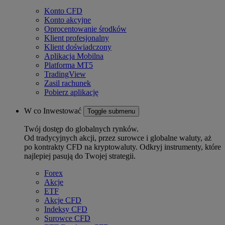
Konto CFD
Konto akcyjne
Oprocentowanie środków
Klient profesjonalny
Klient doświadczony
Aplikacja Mobilna
Platforma MT5
TradingView
Zasil rachunek
Pobierz aplikację
W co Inwestować
Toggle submenu
Twój dostęp do globalnych rynków.
Od tradycyjnych akcji, przez surowce i globalne waluty, aż
po kontrakty CFD na kryptowaluty. Odkryj instrumenty, które
najlepiej pasują do Twojej strategii.
Forex
Akcje
ETF
Akcje CFD
Indeksy CFD
Surowce CFD