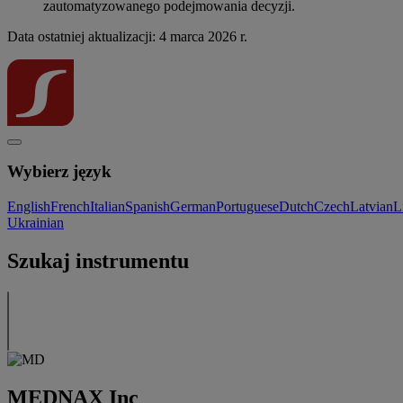
zautomatyzowanego podejmowania decyzji.
Data ostatniej aktualizacji: 4 marca 2026 r.
Wybierz język
English
French
Italian
Spanish
German
Portuguese
Dutch
Czech
Latvian
L
Ukrainian
Szukaj instrumentu
MEDNAX Inc