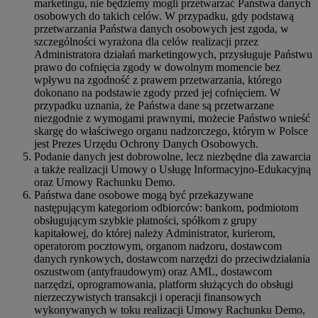
marketingu, nie będziemy mogli przetwarzać Państwa danych
osobowych do takich celów. W przypadku, gdy podstawą
przetwarzania Państwa danych osobowych jest zgoda, w
szczególności wyrażona dla celów realizacji przez
Administratora działań marketingowych, przysługuje Państwu
prawo do cofnięcia zgody w dowolnym momencie bez
wpływu na zgodność z prawem przetwarzania, którego
dokonano na podstawie zgody przed jej cofnięciem. W
przypadku uznania, że Państwa dane są przetwarzane
niezgodnie z wymogami prawnymi, możecie Państwo wnieść
skargę do właściwego organu nadzorczego, którym w Polsce
jest Prezes Urzędu Ochrony Danych Osobowych.
Podanie danych jest dobrowolne, lecz niezbędne dla zawarcia
a także realizacji Umowy o Usługę Informacyjno-Edukacyjną
oraz Umowy Rachunku Demo.
Państwa dane osobowe mogą być przekazywane
następującym kategoriom odbiorców: bankom, podmiotom
obsługującym szybkie płatności, spółkom z grupy
kapitałowej, do której należy Administrator, kurierom,
operatorom pocztowym, organom nadzoru, dostawcom
danych rynkowych, dostawcom narzędzi do przeciwdziałania
oszustwom (antyfraudowym) oraz AML, dostawcom
narzędzi, oprogramowania, platform służących do obsługi
nierzeczywistych transakcji i operacji finansowych
wykonywanych w toku realizacji Umowy Rachunku Demo,