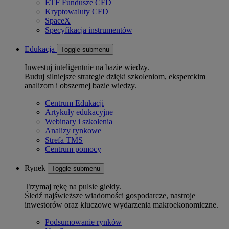
ETF Fundusze CFD
Kryptowaluty CFD
SpaceX
Specyfikacja instrumentów
Edukacja
Toggle submenu
Inwestuj inteligentnie na bazie wiedzy.
Buduj silniejsze strategie dzięki szkoleniom, eksperckim
analizom i obszernej bazie wiedzy.
Centrum Edukacji
Artykuły edukacyjne
Webinary i szkolenia
Analizy rynkowe
Strefa TMS
Centrum pomocy
Rynek
Toggle submenu
Trzymaj rękę na pulsie giełdy.
Śledź najświeższe wiadomości gospodarcze, nastroje
inwestorów oraz kluczowe wydarzenia makroekonomiczne.
Podsumowanie rynków