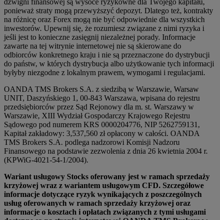
dźwigni finansowej są wysoce ryzykowne dla Twojego kapitału,
ponieważ straty mogą przewyższyć depozyt. Dlatego też, kontrakty
na różnicę oraz Forex mogą nie być odpowiednie dla wszystkich
inwestorów. Upewnij się, że rozumiesz związane z nimi ryzyka i
jeśli jest to konieczne zasięgnij niezależnej porady. Informacje
zawarte na tej witrynie internetowej nie są skierowane do
odbiorców konkretnego kraju i nie są przeznaczone do dystrybucji
do państw, w których dystrybucja albo użytkowanie tych informacji
byłyby niezgodne z lokalnym prawem, wymogami i regulacjami.
OANDA TMS Brokers S.A. z siedzibą w Warszawie, Warsaw
UNIT, Daszyńskiego 1, 00-843 Warszawa, wpisana do rejestru
przedsiębiorców przez Sąd Rejonowy dla m. st. Warszawy w
Warszawie, XIII Wydział Gospodarczy Krajowego Rejestru
Sądowego pod numerem KRS 0000204776, NIP 5262759131,
Kapitał zakładowy: 3,537,560 zł opłacony w całości. OANDA
TMS Brokers S.A. podlega nadzorowi Komisji Nadzoru
Finansowego na podstawie zezwolenia z dnia 26 kwietnia 2004 r.
(KPWiG-4021-54-1/2004).
Wariant usługowy Stocks oferowany jest w ramach sprzedaży
krzyżowej wraz z wariantem usługowym CFD. Szczegółowe
informacje dotyczące ryzyk wynikających z poszczególnych
usług oferowanych w ramach sprzedaży krzyżowej oraz
informacje o kosztach i opłatach związanych z tymi usługami