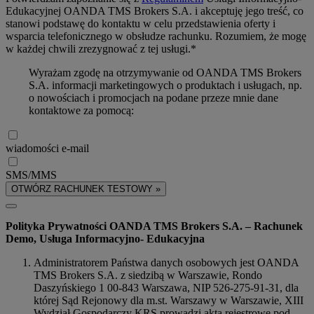
Edukacyjnej OANDA TMS Brokers S.A. i akceptuję jego treść, co
stanowi podstawę do kontaktu w celu przedstawienia oferty i
wsparcia telefonicznego w obsłudze rachunku. Rozumiem, że mogę
w każdej chwili zrezygnować z tej usługi.*
Wyrażam zgodę na otrzymywanie od OANDA TMS Brokers
S.A. informacji marketingowych o produktach i usługach, np.
o nowościach i promocjach na podane przeze mnie dane
kontaktowe za pomocą:
wiadomości e-mail
SMS/MMS
OTWÓRZ RACHUNEK TESTOWY »
Polityka Prywatności OANDA TMS Brokers S.A. – Rachunek
Demo, Usługa Informacyjno- Edukacyjna
Administratorem Państwa danych osobowych jest OANDA
TMS Brokers S.A. z siedzibą w Warszawie, Rondo
Daszyńskiego 1 00-843 Warszawa, NIP 526-275-91-31, dla
której Sąd Rejonowy dla m.st. Warszawy w Warszawie, XIII
Wydział Gospodarczy KRS prowadzi akta rejestrowe pod