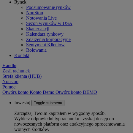
Rynek
Podsumowanie rynków
NonStop
Notowania Live
Sezon wyników w USA
Skaner akcji
Kalendarz rynkowy
Zdarzenia korporacyjne
Sentyment Klientów
Rolowania
Kontakt
Handluj
Zasil rachunek
Strefa klienta (HUB)
Nonstop
Pomoc
Otwórz konto
Konto
Demo
Otwórz konto DEMO
Inwestuj
Toggle submenu
Zarządzaj Twoim kapitałem w wygodny sposób.
Wybierz odpowiedni typ rachunku i zyskaj dostęp do
nowoczesnych platform oraz atrakcyjnego oprocentowania
wolnych środków.