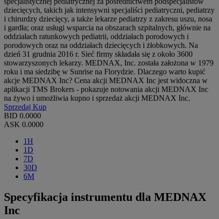
specjalistycznej pediatrycznej za pośrednictwem podspecjalistów
dziecięcych, takich jak intensywni specjaliści pediatryczni, pediatrzy
i chirurdzy dziecięcy, a także lekarze pediatrzy z zakresu uszu, nosa
i gardła; oraz usługi wsparcia na obszarach szpitalnych, głównie na
oddziałach ratunkowych pediatrii, oddziałach porodowych i
porodowych oraz na oddziałach dziecięcych i żłobkowych. Na
dzień 31 grudnia 2016 r. Sieć firmy składała się z około 3600
stowarzyszonych lekarzy. MEDNAX, Inc. została założona w 1979
roku i ma siedzibę w Sunrise na Florydzie. Dlaczego warto kupić
akcje MEDNAX Inc? Cena akcji MEDNAX Inc jest widoczna w
aplikacji TMS Brokers - pokazuje notowania akcji MEDNAX Inc
na żywo i umożliwia kupno i sprzedaż akcji MEDNAX Inc.
Sprzedaj
Kup
BID
0.0000
ASK
0.0000
1H
1D
7D
30D
6M
Specyfikacja instrumentu dla MEDNAX
Inc