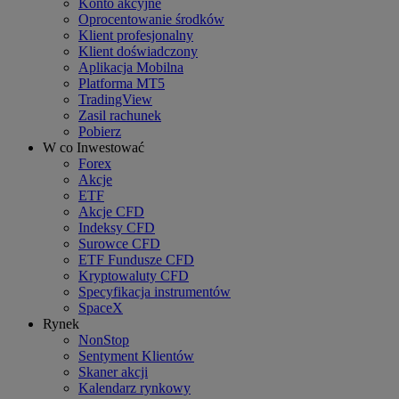
Konto akcyjne
Oprocentowanie środków
Klient profesjonalny
Klient doświadczony
Aplikacja Mobilna
Platforma MT5
TradingView
Zasil rachunek
Pobierz
W co Inwestować
Forex
Akcje
ETF
Akcje CFD
Indeksy CFD
Surowce CFD
ETF Fundusze CFD
Kryptowaluty CFD
Specyfikacja instrumentów
SpaceX
Rynek
NonStop
Sentyment Klientów
Skaner akcji
Kalendarz rynkowy