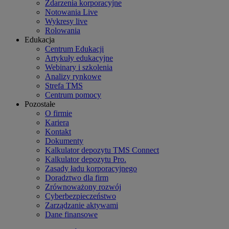
Zdarzenia korporacyjne
Notowania Live
Wykresy live
Rolowania
Edukacja
Centrum Edukacji
Artykuły edukacyjne
Webinary i szkolenia
Analizy rynkowe
Strefa TMS
Centrum pomocy
Pozostałe
O firmie
Kariera
Kontakt
Dokumenty
Kalkulator depozytu TMS Connect
Kalkulator depozytu Pro.
Zasady ładu korporacyjnego
Doradztwo dla firm
Zrównoważony rozwój
Cyberbezpieczeństwo
Zarządzanie aktywami
Dane finansowe