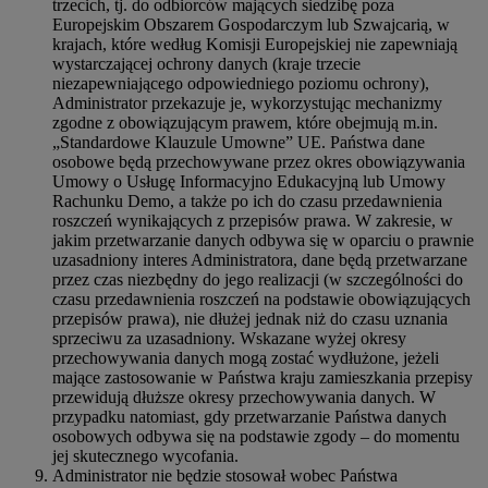
trzecich, tj. do odbiorców mających siedzibę poza
Europejskim Obszarem Gospodarczym lub Szwajcarią, w
krajach, które według Komisji Europejskiej nie zapewniają
wystarczającej ochrony danych (kraje trzecie
niezapewniającego odpowiedniego poziomu ochrony),
Administrator przekazuje je, wykorzystując mechanizmy
zgodne z obowiązującym prawem, które obejmują m.in.
„Standardowe Klauzule Umowne” UE. Państwa dane
osobowe będą przechowywane przez okres obowiązywania
Umowy o Usługę Informacyjno Edukacyjną lub Umowy
Rachunku Demo, a także po ich do czasu przedawnienia
roszczeń wynikających z przepisów prawa. W zakresie, w
jakim przetwarzanie danych odbywa się w oparciu o prawnie
uzasadniony interes Administratora, dane będą przetwarzane
przez czas niezbędny do jego realizacji (w szczególności do
czasu przedawnienia roszczeń na podstawie obowiązujących
przepisów prawa), nie dłużej jednak niż do czasu uznania
sprzeciwu za uzasadniony. Wskazane wyżej okresy
przechowywania danych mogą zostać wydłużone, jeżeli
mające zastosowanie w Państwa kraju zamieszkania przepisy
przewidują dłuższe okresy przechowywania danych. W
przypadku natomiast, gdy przetwarzanie Państwa danych
osobowych odbywa się na podstawie zgody – do momentu
jej skutecznego wycofania.
Administrator nie będzie stosował wobec Państwa