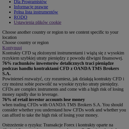
Dla Programistów
Informacje prawne
Pełna lista instrumentów
RODO
Ustawienia plików cookie
Choose another country or region to see content specific to your
location
Choose country or region
Kontynuuj
Kontrakty CFD są złożonymi instrumentami i wiążą się z wysokim
ryzykiem szybkiej utraty pieniędzy z powodu dźwigni finansowej.
76% rachunków inwestorów detalicznych traci pieniądze
podczas handlu kontraktami CFD z OANDA TMS Brokers
S.A.
Powinieneś rozważyć, czy rozumiesz, jak działają kontrakty CFD i
czy możesz sobie pozwolić na wysokie ryzyko utraty pieniędzy.
CFDs are complex instruments and come with a high risk of losing
money rapidly due to leverage.
76% of retail investor accounts lose money
when trading CFDs with OANDA TMS Brokers S.A. You should
consider whether you understand how CFDs work and whether you
can afford to take the high risk of losing your money.
Ostrzeżenie o ryzyku: Transakcje Forex i kontrakty oparte na