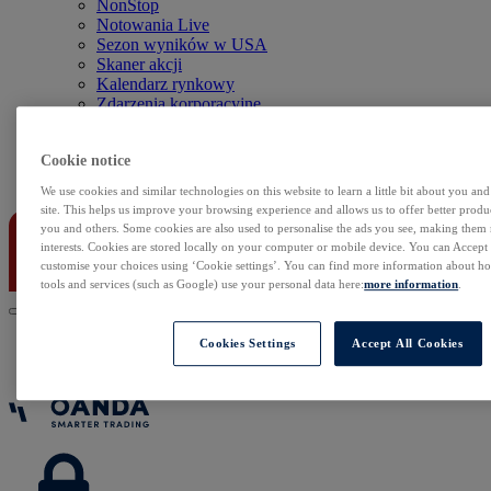
NonStop
Notowania Live
Sezon wyników w USA
Skaner akcji
Kalendarz rynkowy
Zdarzenia korporacyjne
Sentyment Klientów
Rolowania
Cookie notice
Kontakt
We use cookies and similar technologies on this website to learn a little bit about you an
site. This helps us improve your browsing experience and allows us to offer better produc
you and others. Some cookies are also used to personalise the ads you see, making them
interests. Cookies are stored locally on your computer or mobile device. You can Accept o
customise your choices using ‘Cookie settings’. You can find more information about 
tools and services (such as Google) use your personal data here:
more information
.
Cookies Settings
Accept All Cookies