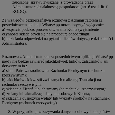
zgłoszonej sprawy związanej z prowadzoną przez
Administratora działalnością gospodarczą (art. 6 ust. 1 lit. f
RODO).
Ze względów bezpieczeństwa rozmowa z Administratorem za
pośrednictwem aplikacji WhatsApp może dotyczyć wyłącznie:
a) wsparcia podczas procesu otwierania Konta (wyjaśnienie
czynności składających się na procedurę onboardingu);
b) udzielania odpowiedzi na pytania klientów dotyczące działalności
Administratora.
Rozmowa z Administratorem za pośrednictwem aplikacji WhatsApp
nigdy nie będzie zawierać jakichkolwiek linków, załączników ani
dotyczyć m.in.:
a) stanu Państwa środków na Rachunku Pieniężnym (rachunku
rzeczywistym);
b) jakichkolwiek kwestii związanych realizacją Transakcji na
rachunku rzeczywistym;
c) składania Zleceń lub ich zmiany (na rachunku rzeczywistym);
d) zmiany lub aktualizacji danych osobowych Klienta;
e) składania dyspozycji wpłaty lub wypłaty środków na Rachunek
Pieniężny (rachunek rzeczywisty).
W przypadku przekazywania danych osobowych do państw