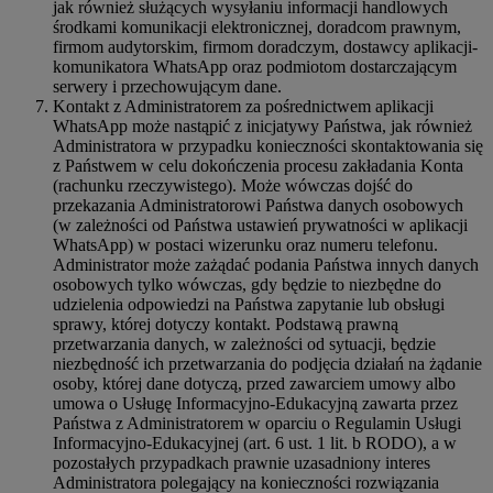
jak również służących wysyłaniu informacji handlowych
środkami komunikacji elektronicznej, doradcom prawnym,
firmom audytorskim, firmom doradczym, dostawcy aplikacji-
komunikatora WhatsApp oraz podmiotom dostarczającym
serwery i przechowującym dane.
Kontakt z Administratorem za pośrednictwem aplikacji
WhatsApp może nastąpić z inicjatywy Państwa, jak również
Administratora w przypadku konieczności skontaktowania się
z Państwem w celu dokończenia procesu zakładania Konta
(rachunku rzeczywistego). Może wówczas dojść do
przekazania Administratorowi Państwa danych osobowych
(w zależności od Państwa ustawień prywatności w aplikacji
WhatsApp) w postaci wizerunku oraz numeru telefonu.
Administrator może zażądać podania Państwa innych danych
osobowych tylko wówczas, gdy będzie to niezbędne do
udzielenia odpowiedzi na Państwa zapytanie lub obsługi
sprawy, której dotyczy kontakt. Podstawą prawną
przetwarzania danych, w zależności od sytuacji, będzie
niezbędność ich przetwarzania do podjęcia działań na żądanie
osoby, której dane dotyczą, przed zawarciem umowy albo
umowa o Usługę Informacyjno-Edukacyjną zawarta przez
Państwa z Administratorem w oparciu o Regulamin Usługi
Informacyjno-Edukacyjnej (art. 6 ust. 1 lit. b RODO), a w
pozostałych przypadkach prawnie uzasadniony interes
Administratora polegający na konieczności rozwiązania