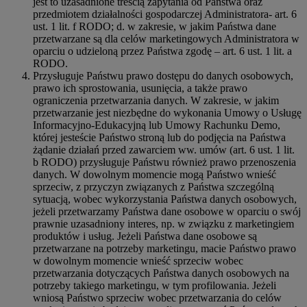
jest to uzasadnione treścią zapytania od Państwa oraz
przedmiotem działalności gospodarczej Administratora- art. 6
ust. 1 lit. f RODO; d. w zakresie, w jakim Państwa dane
przetwarzane są dla celów marketingowych Administratora w
oparciu o udzieloną przez Państwa zgodę – art. 6 ust. 1 lit. a
RODO.
Przysługuje Państwu prawo dostępu do danych osobowych,
prawo ich sprostowania, usunięcia, a także prawo
ograniczenia przetwarzania danych. W zakresie, w jakim
przetwarzanie jest niezbędne do wykonania Umowy o Usługę
Informacyjno-Edukacyjną lub Umowy Rachunku Demo,
której jesteście Państwo stroną lub do podjęcia na Państwa
żądanie działań przed zawarciem ww. umów (art. 6 ust. 1 lit.
b RODO) przysługuje Państwu również prawo przenoszenia
danych. W dowolnym momencie mogą Państwo wnieść
sprzeciw, z przyczyn związanych z Państwa szczególną
sytuacją, wobec wykorzystania Państwa danych osobowych,
jeżeli przetwarzamy Państwa dane osobowe w oparciu o swój
prawnie uzasadniony interes, np. w związku z marketingiem
produktów i usług. Jeżeli Państwa dane osobowe są
przetwarzane na potrzeby marketingu, macie Państwo prawo
w dowolnym momencie wnieść sprzeciw wobec
przetwarzania dotyczących Państwa danych osobowych na
potrzeby takiego marketingu, w tym profilowania. Jeżeli
wniosą Państwo sprzeciw wobec przetwarzania do celów