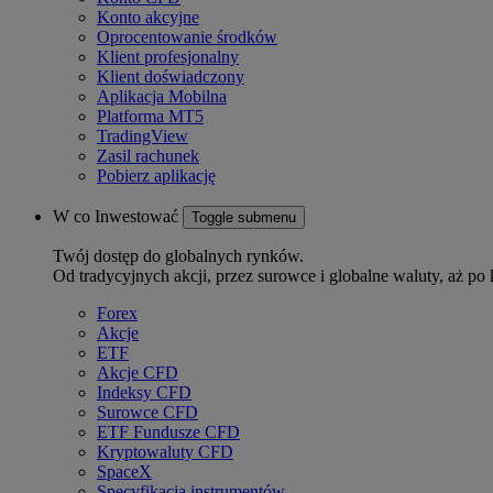
Konto akcyjne
Oprocentowanie środków
Klient profesjonalny
Klient doświadczony
Aplikacja Mobilna
Platforma MT5
TradingView
Zasil rachunek
Pobierz aplikację
W co Inwestować
Toggle submenu
Twój dostęp do globalnych rynków.
Od tradycyjnych akcji, przez surowce i globalne waluty, aż po 
Forex
Akcje
ETF
Akcje CFD
Indeksy CFD
Surowce CFD
ETF Fundusze CFD
Kryptowaluty CFD
SpaceX
Specyfikacja instrumentów