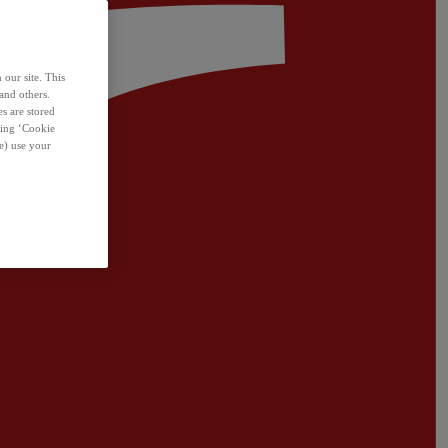
 our site. This
and others.
s are stored
sing ‘Cookie
e) use your