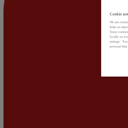
Cookie not
We use cookies
helps us impr
Some cookies 
locally on yo
settings’. Yo
personal data