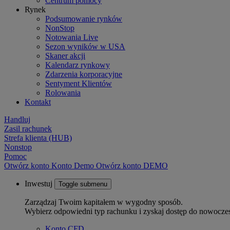
Centrum pomocy
Rynek
Podsumowanie rynków
NonStop
Notowania Live
Sezon wyników w USA
Skaner akcji
Kalendarz rynkowy
Zdarzenia korporacyjne
Sentyment Klientów
Rolowania
Kontakt
Handluj
Zasil rachunek
Strefa klienta (HUB)
Nonstop
Pomoc
Otwórz konto
Konto
Demo
Otwórz konto DEMO
Inwestuj
Toggle submenu
Zarządzaj Twoim kapitałem w wygodny sposób.
Wybierz odpowiedni typ rachunku i zyskaj dostęp do nowocze
Konto CFD