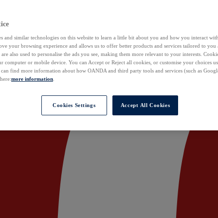
ice
 and similar technologies on this website to learn a little bit about you and how you interact with
ove your browsing experience and allows us to offer better products and services tailored to you 
are also used to personalise the ads you see, making them more relevant to your interests. Cookie
ur computer or mobile device. You can Accept or Reject all cookies, or customise your choices u
u can find more information about how OANDA and third party tools and services (such as Googl
 here:
more information
.
Cookies Settings
Accept All Cookies