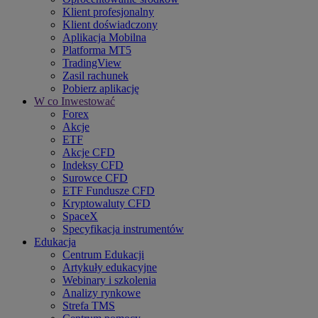
Klient profesjonalny
Klient doświadczony
Aplikacja Mobilna
Platforma MT5
TradingView
Zasil rachunek
Pobierz aplikację
W co Inwestować
Forex
Akcje
ETF
Akcje CFD
Indeksy CFD
Surowce CFD
ETF Fundusze CFD
Kryptowaluty CFD
SpaceX
Specyfikacja instrumentów
Edukacja
Centrum Edukacji
Artykuły edukacyjne
Webinary i szkolenia
Analizy rynkowe
Strefa TMS