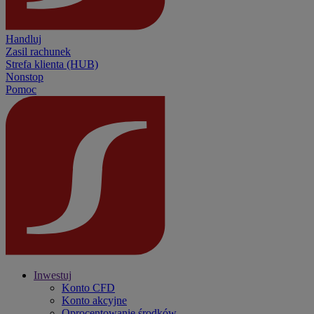
Handluj
Zasil rachunek
Strefa klienta (HUB)
Nonstop
Pomoc
Inwestuj
Konto CFD
Konto akcyjne
Oprocentowanie środków