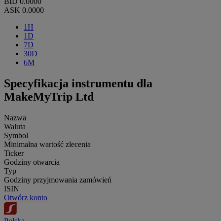
BID
0.0000
ASK
0.0000
1H
1D
7D
30D
6M
Specyfikacja instrumentu dla
MakeMyTrip Ltd
Nazwa
Waluta
Symbol
Minimalna wartość zlecenia
Ticker
Godziny otwarcia
Typ
Godziny przyjmowania zamówień
ISIN
Otwórz konto
Polska