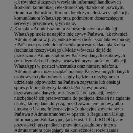
jak również służących wysyłaniu informacji handlowych
środkami komunikacji elektronicznej, doradcom prawnym,
firmom audytorskim, firmom doradczym, dostawcy aplikacji-
komunikatora WhatsApp oraz podmiotom dostarczającym
serwery i przechowującym dane.
Kontakt z Administratorem za pośrednictwem aplikacji
WhatsApp może nastąpić z inicjatywy Państwa, jak również
Administratora w przypadku konieczności skontaktowania się
z Państwem w celu dokończenia procesu zakładania Konta
(rachunku rzeczywistego). Może wówczas dojść do
przekazania Administratorowi Państwa danych osobowych
(w zależności od Państwa ustawień prywatności w aplikacji
WhatsApp) w postaci wizerunku oraz numeru telefonu.
Administrator może zażądać podania Państwa innych danych
osobowych tylko wówczas, gdy będzie to niezbędne do
udzielenia odpowiedzi na Państwa zapytanie lub obsługi
sprawy, której dotyczy kontakt. Podstawą prawną
przetwarzania danych, w zależności od sytuacji, będzie
niezbędność ich przetwarzania do podjęcia działań na żądanie
osoby, której dane dotyczą, przed zawarciem umowy albo
umowa o Usługę Informacyjno-Edukacyjną zawarta przez
Państwa z Administratorem w oparciu o Regulamin Usługi
Informacyjno-Edukacyjnej (art. 6 ust. 1 lit. b RODO), a w
pozostałych przypadkach prawnie uzasadniony interes
Administratora polegający na konieczności rozwiązania