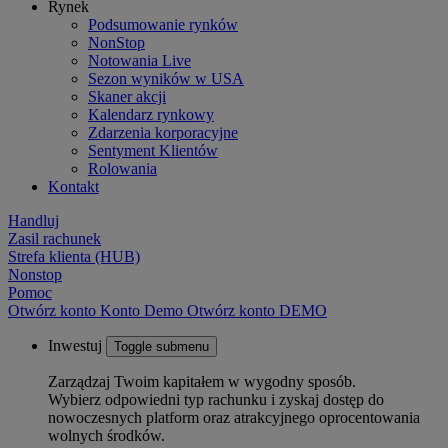
Rynek
Podsumowanie rynków
NonStop
Notowania Live
Sezon wyników w USA
Skaner akcji
Kalendarz rynkowy
Zdarzenia korporacyjne
Sentyment Klientów
Rolowania
Kontakt
Handluj
Zasil rachunek
Strefa klienta (HUB)
Nonstop
Pomoc
Otwórz konto
Konto
Demo
Otwórz konto DEMO
Inwestuj
Toggle submenu
Zarządzaj Twoim kapitałem w wygodny sposób.
Wybierz odpowiedni typ rachunku i zyskaj dostęp do
nowoczesnych platform oraz atrakcyjnego oprocentowania
wolnych środków.