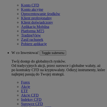
Konto CFD
Konto akcyjne
Oprocentowanie środków
Klient profesjonalny
Klient doświadczony
Aplikacja Mobilna
Platforma MT5
TradingView
Zasil rachunek
Pobierz aplikację
W co Inwestować
Toggle submenu
Twój dostęp do globalnych rynków.
Od tradycyjnych akcji, przez surowce i globalne waluty, aż
po kontrakty CFD na kryptowaluty. Odkryj instrumenty, które
najlepiej pasują do Twojej strategii.
Forex
Akcje
ETF
Akcje CFD
Indeksy CFD
Surowce CFD