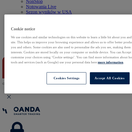
NonStop
Notowania Live
Sezon wyników w USA
Skaner akcji
Kalendarz rynkowy
Zdarzenia korporacyjne
Cookie notice
Sentyment Klientów
We use cookies and similar technologies on this website to learn a little bit about you an
Rolowania
site. This helps us improve your browsing experience and allows us to offer better produc
you and others. Some cookies are also used to personalise the ads you see, making them
Kontakt
interests. Cookies are stored locally on your computer or mobile device. You can Accept o
customise your choices using ‘Cookie settings’. You can find more information about 
tools and services (such as Google) use your personal data here:
more information
.
Cookies Settings
Accept All Cookies