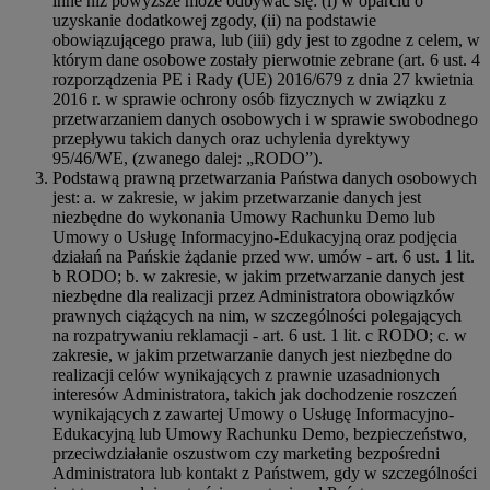
inne niż powyższe może odbywać się: (i) w oparciu o
uzyskanie dodatkowej zgody, (ii) na podstawie
obowiązującego prawa, lub (iii) gdy jest to zgodne z celem, w
którym dane osobowe zostały pierwotnie zebrane (art. 6 ust. 4
rozporządzenia PE i Rady (UE) 2016/679 z dnia 27 kwietnia
2016 r. w sprawie ochrony osób fizycznych w związku z
przetwarzaniem danych osobowych i w sprawie swobodnego
przepływu takich danych oraz uchylenia dyrektywy
95/46/WE, (zwanego dalej: „RODO”).
Podstawą prawną przetwarzania Państwa danych osobowych
jest: a. w zakresie, w jakim przetwarzanie danych jest
niezbędne do wykonania Umowy Rachunku Demo lub
Umowy o Usługę Informacyjno-Edukacyjną oraz podjęcia
działań na Pańskie żądanie przed ww. umów - art. 6 ust. 1 lit.
b RODO; b. w zakresie, w jakim przetwarzanie danych jest
niezbędne dla realizacji przez Administratora obowiązków
prawnych ciążących na nim, w szczególności polegających
na rozpatrywaniu reklamacji - art. 6 ust. 1 lit. c RODO; c. w
zakresie, w jakim przetwarzanie danych jest niezbędne do
realizacji celów wynikających z prawnie uzasadnionych
interesów Administratora, takich jak dochodzenie roszczeń
wynikających z zawartej Umowy o Usługę Informacyjno-
Edukacyjną lub Umowy Rachunku Demo, bezpieczeństwo,
przeciwdziałanie oszustwom czy marketing bezpośredni
Administratora lub kontakt z Państwem, gdy w szczególności