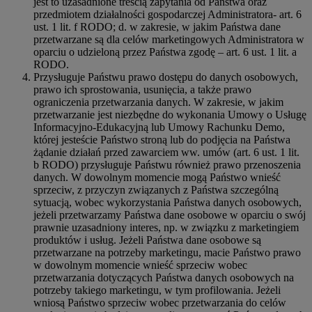
jest to uzasadnione treścią zapytania od Państwa oraz
przedmiotem działalności gospodarczej Administratora- art. 6
ust. 1 lit. f RODO; d. w zakresie, w jakim Państwa dane
przetwarzane są dla celów marketingowych Administratora w
oparciu o udzieloną przez Państwa zgodę – art. 6 ust. 1 lit. a
RODO.
Przysługuje Państwu prawo dostępu do danych osobowych,
prawo ich sprostowania, usunięcia, a także prawo
ograniczenia przetwarzania danych. W zakresie, w jakim
przetwarzanie jest niezbędne do wykonania Umowy o Usługę
Informacyjno-Edukacyjną lub Umowy Rachunku Demo,
której jesteście Państwo stroną lub do podjęcia na Państwa
żądanie działań przed zawarciem ww. umów (art. 6 ust. 1 lit.
b RODO) przysługuje Państwu również prawo przenoszenia
danych. W dowolnym momencie mogą Państwo wnieść
sprzeciw, z przyczyn związanych z Państwa szczególną
sytuacją, wobec wykorzystania Państwa danych osobowych,
jeżeli przetwarzamy Państwa dane osobowe w oparciu o swój
prawnie uzasadniony interes, np. w związku z marketingiem
produktów i usług. Jeżeli Państwa dane osobowe są
przetwarzane na potrzeby marketingu, macie Państwo prawo
w dowolnym momencie wnieść sprzeciw wobec
przetwarzania dotyczących Państwa danych osobowych na
potrzeby takiego marketingu, w tym profilowania. Jeżeli
wniosą Państwo sprzeciw wobec przetwarzania do celów