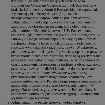
trzecich, tj. do odbiorców mających siedzibę poza
Europejskim Obszarem Gospodarczym lub Szwajcarią, w
krajach, które według Komisji Europejskiej nie zapewniają
wystarczającej ochrony danych (kraje trzecie
niezapewniającego odpowiedniego poziomu ochrony),
Administrator przekazuje je, wykorzystując mechanizmy
zgodne z obowiązującym prawem, które obejmują m.in.
„Standardowe Klauzule Umowne” UE. Państwa dane
osobowe będą przechowywane przez okres obowiązywania
Umowy o Usługę Informacyjno Edukacyjną lub Umowy
Rachunku Demo, a także po ich do czasu przedawnienia
roszczeń wynikających z przepisów prawa. W zakresie, w
jakim przetwarzanie danych odbywa się w oparciu o prawnie
uzasadniony interes Administratora, dane będą przetwarzane
przez czas niezbędny do jego realizacji (w szczególności do
czasu przedawnienia roszczeń na podstawie obowiązujących
przepisów prawa), nie dłużej jednak niż do czasu uznania
sprzeciwu za uzasadniony. Wskazane wyżej okresy
przechowywania danych mogą zostać wydłużone, jeżeli
mające zastosowanie w Państwa kraju zamieszkania przepisy
przewidują dłuższe okresy przechowywania danych. W
przypadku natomiast, gdy przetwarzanie Państwa danych
osobowych odbywa się na podstawie zgody – do momentu
jej skutecznego wycofania.
Administrator nie będzie stosował wobec Państwa