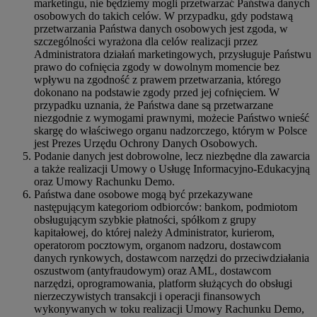
marketingu, nie będziemy mogli przetwarzać Państwa danych
osobowych do takich celów. W przypadku, gdy podstawą
przetwarzania Państwa danych osobowych jest zgoda, w
szczególności wyrażona dla celów realizacji przez
Administratora działań marketingowych, przysługuje Państwu
prawo do cofnięcia zgody w dowolnym momencie bez
wpływu na zgodność z prawem przetwarzania, którego
dokonano na podstawie zgody przed jej cofnięciem. W
przypadku uznania, że Państwa dane są przetwarzane
niezgodnie z wymogami prawnymi, możecie Państwo wnieść
skargę do właściwego organu nadzorczego, którym w Polsce
jest Prezes Urzędu Ochrony Danych Osobowych.
Podanie danych jest dobrowolne, lecz niezbędne dla zawarcia
a także realizacji Umowy o Usługę Informacyjno-Edukacyjną
oraz Umowy Rachunku Demo.
Państwa dane osobowe mogą być przekazywane
następującym kategoriom odbiorców: bankom, podmiotom
obsługującym szybkie płatności, spółkom z grupy
kapitałowej, do której należy Administrator, kurierom,
operatorom pocztowym, organom nadzoru, dostawcom
danych rynkowych, dostawcom narzędzi do przeciwdziałania
oszustwom (antyfraudowym) oraz AML, dostawcom
narzędzi, oprogramowania, platform służących do obsługi
nierzeczywistych transakcji i operacji finansowych
wykonywanych w toku realizacji Umowy Rachunku Demo,