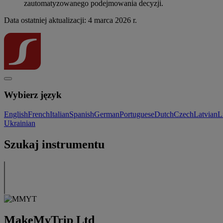
zautomatyzowanego podejmowania decyzji.
Data ostatniej aktualizacji: 4 marca 2026 r.
Wybierz język
English
French
Italian
Spanish
German
Portuguese
Dutch
Czech
Latvian
L
Ukrainian
Szukaj instrumentu
MakeMyTrip Ltd