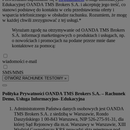
Edukacyjnej OANDA TMS Brokers S.A. i akceptuję jego treść, co
stanowi podstawę do kontaktu w celu przedstawienia oferty i
wsparcia telefonicznego w obsłudze rachunku. Rozumiem, że mogę
w każdej chwili zrezygnować z tej usługi.*
Wyrażam zgodę na otrzymywanie od OANDA TMS Brokers
S.A. informacji marketingowych o produktach i usługach, np.
o nowościach i promocjach na podane przeze mnie dane
kontaktowe za pomocą:
wiadomości e-mail
SMS/MMS
OTWÓRZ RACHUNEK TESTOWY »
Polityka Prywatności OANDA TMS Brokers S.A. – Rachunek
Demo, Usługa Informacyjno- Edukacyjna
Administratorem Państwa danych osobowych jest OANDA
TMS Brokers S.A. z siedzibą w Warszawie, Rondo
Daszyńskiego 1 00-843 Warszawa, NIP 526-275-91-31, dla
której Sąd Rejonowy dla m.st. Warszawy w Warszawie, XIII
Wydział Gospodarczy KRS prowadzi akta rejestrowe pod