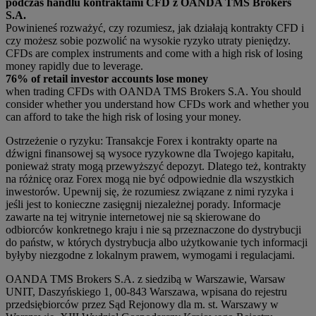
podczas handlu kontraktami CFD z OANDA TMS Brokers
S.A.
Powinieneś rozważyć, czy rozumiesz, jak działają kontrakty CFD i
czy możesz sobie pozwolić na wysokie ryzyko utraty pieniędzy.
CFDs are complex instruments and come with a high risk of losing
money rapidly due to leverage.
76% of retail investor accounts lose money
when trading CFDs with OANDA TMS Brokers S.A. You should
consider whether you understand how CFDs work and whether you
can afford to take the high risk of losing your money.
Ostrzeżenie o ryzyku: Transakcje Forex i kontrakty oparte na
dźwigni finansowej są wysoce ryzykowne dla Twojego kapitału,
ponieważ straty mogą przewyższyć depozyt. Dlatego też, kontrakty
na różnicę oraz Forex mogą nie być odpowiednie dla wszystkich
inwestorów. Upewnij się, że rozumiesz związane z nimi ryzyka i
jeśli jest to konieczne zasięgnij niezależnej porady. Informacje
zawarte na tej witrynie internetowej nie są skierowane do
odbiorców konkretnego kraju i nie są przeznaczone do dystrybucji
do państw, w których dystrybucja albo użytkowanie tych informacji
byłyby niezgodne z lokalnym prawem, wymogami i regulacjami.
OANDA TMS Brokers S.A. z siedzibą w Warszawie, Warsaw
UNIT, Daszyńskiego 1, 00-843 Warszawa, wpisana do rejestru
przedsiębiorców przez Sąd Rejonowy dla m. st. Warszawy w