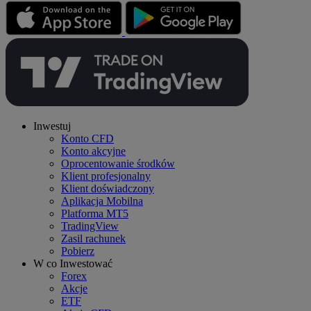
Inwestuj
Konto CFD
Konto akcyjne
Oprocentowanie środków
Klient profesjonalny
Klient doświadczony
Aplikacja Mobilna
Platforma MT5
TradingView
Zasil rachunek
Pobierz
W co Inwestować
Forex
Akcje
ETF