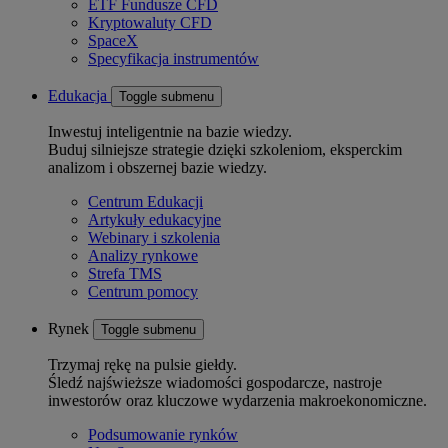
ETF Fundusze CFD
Kryptowaluty CFD
SpaceX
Specyfikacja instrumentów
Edukacja
Toggle submenu
Inwestuj inteligentnie na bazie wiedzy.
Buduj silniejsze strategie dzięki szkoleniom, eksperckim
analizom i obszernej bazie wiedzy.
Centrum Edukacji
Artykuły edukacyjne
Webinary i szkolenia
Analizy rynkowe
Strefa TMS
Centrum pomocy
Rynek
Toggle submenu
Trzymaj rękę na pulsie giełdy.
Śledź najświeższe wiadomości gospodarcze, nastroje
inwestorów oraz kluczowe wydarzenia makroekonomiczne.
Podsumowanie rynków