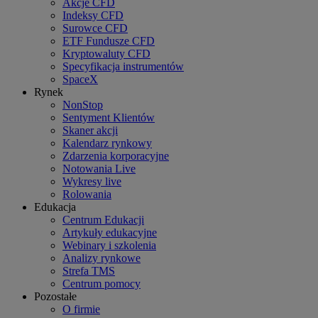
Akcje CFD
Indeksy CFD
Surowce CFD
ETF Fundusze CFD
Kryptowaluty CFD
Specyfikacja instrumentów
SpaceX
Rynek
NonStop
Sentyment Klientów
Skaner akcji
Kalendarz rynkowy
Zdarzenia korporacyjne
Notowania Live
Wykresy live
Rolowania
Edukacja
Centrum Edukacji
Artykuły edukacyjne
Webinary i szkolenia
Analizy rynkowe
Strefa TMS
Centrum pomocy
Pozostałe
O firmie