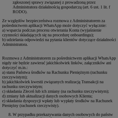
zgłoszonej sprawy związanej z prowadzoną przez
Administratora działalnością gospodarczą (art. 6 ust. 1 lit. f
RODO).
Ze względów bezpieczeństwa rozmowa z Administratorem za
pośrednictwem aplikacji WhatsApp może dotyczyć wyłącznie:
a) wsparcia podczas procesu otwierania Konta (wyjaśnienie
czynności składających się na procedurę onboardingu);
b) udzielania odpowiedzi na pytania klientów dotyczące działalności
Administratora.
Rozmowa z Administratorem za pośrednictwem aplikacji WhatsApp
nigdy nie będzie zawierać jakichkolwiek linków, załączników ani
dotyczyć m.in.:
a) stanu Państwa środków na Rachunku Pieniężnym (rachunku
rzeczywistym);
b) jakichkolwiek kwestii związanych realizacją Transakcji na
rachunku rzeczywistym;
c) składania Zleceń lub ich zmiany (na rachunku rzeczywistym);
d) zmiany lub aktualizacji danych osobowych Klienta;
e) składania dyspozycji wpłaty lub wypłaty środków na Rachunek
Pieniężny (rachunek rzeczywisty).
W przypadku przekazywania danych osobowych do państw