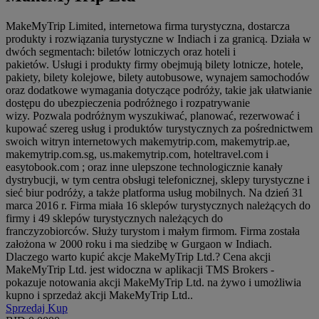
MakeMyTrip Limited, internetowa firma turystyczna, dostarcza
produkty i rozwiązania turystyczne w Indiach i za granicą. Działa w
dwóch segmentach: biletów lotniczych oraz hoteli i
pakietów. Usługi i produkty firmy obejmują bilety lotnicze, hotele,
pakiety, bilety kolejowe, bilety autobusowe, wynajem samochodów
oraz dodatkowe wymagania dotyczące podróży, takie jak ułatwianie
dostępu do ubezpieczenia podróżnego i rozpatrywanie
wizy. Pozwala podróżnym wyszukiwać, planować, rezerwować i
kupować szereg usług i produktów turystycznych za pośrednictwem
swoich witryn internetowych makemytrip.com, makemytrip.ae,
makemytrip.com.sg, us.makemytrip.com, hoteltravel.com i
easytobook.com ; oraz inne ulepszone technologicznie kanały
dystrybucji, w tym centra obsługi telefonicznej, sklepy turystyczne i
sieć biur podróży, a także platforma usług mobilnych. Na dzień 31
marca 2016 r. Firma miała 16 sklepów turystycznych należących do
firmy i 49 sklepów turystycznych należących do
franczyzobiorców. Służy turystom i małym firmom. Firma została
założona w 2000 roku i ma siedzibę w Gurgaon w Indiach.
Dlaczego warto kupić akcje MakeMyTrip Ltd.? Cena akcji
MakeMyTrip Ltd. jest widoczna w aplikacji TMS Brokers -
pokazuje notowania akcji MakeMyTrip Ltd. na żywo i umożliwia
kupno i sprzedaż akcji MakeMyTrip Ltd..
Sprzedaj
Kup