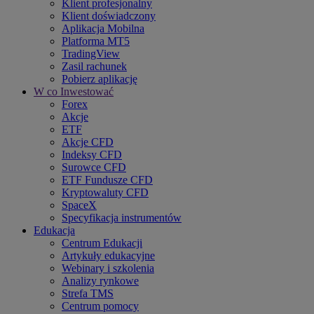
Klient profesjonalny
Klient doświadczony
Aplikacja Mobilna
Platforma MT5
TradingView
Zasil rachunek
Pobierz aplikację
W co Inwestować
Forex
Akcje
ETF
Akcje CFD
Indeksy CFD
Surowce CFD
ETF Fundusze CFD
Kryptowaluty CFD
SpaceX
Specyfikacja instrumentów
Edukacja
Centrum Edukacji
Artykuły edukacyjne
Webinary i szkolenia
Analizy rynkowe
Strefa TMS
Centrum pomocy