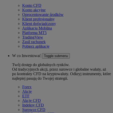
Konto CFD
Konto akcyjne
Oprocentowanie środków
Klient profesjonalny
Klient doświadczony
Aplikacja Mobilna
Platforma MT5
TradingView
Zasil rachunek
Pobierz aplikację
W co Inwestować
Toggle submenu
Twój dostęp do globalnych rynków.
Od tradycyjnych akcji, przez surowce i globalne waluty, aż
po kontrakty CFD na kryptowaluty. Odkryj instrumenty, które
najlepiej pasują do Twojej strategii.
Forex
Akcje
ETF
Akcje CFD
Indeksy CFD
Surowce CFD