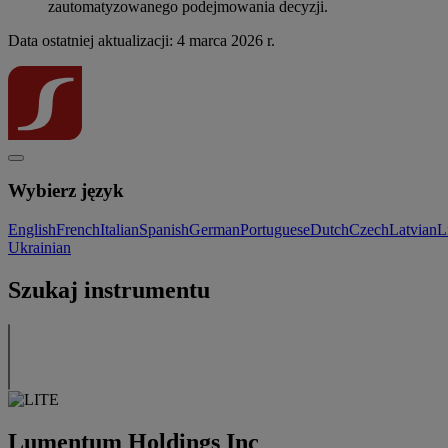
zautomatyzowanego podejmowania decyzji.
Data ostatniej aktualizacji: 4 marca 2026 r.
Wybierz język
English
French
Italian
Spanish
German
Portuguese
Dutch
Czech
Latvian
L
Ukrainian
Szukaj instrumentu
Lumentum Holdings Inc