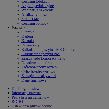
Centrum Edukacji
Artykuły edukacyjne
Webinary i szkolenia
Analizy rynkowe
Strefa TMS
Centrum pomocy
Pozostałe
O firmie
Kariera
Kontakt
Dokumenty
Kalkulator depozytu TMS Connect
Kalkulator depozytu Pro.
Zasady ładu korporacyjnego
Doradztwo dla firm
Zrównoważony rozwój
Cyberbezpieczeństwo
Zarządzanie aktywami
Dane finansowe
Dla Programistów
Informacje prawne
Pełna lista instrumentów
RODO
Ustawienia plików cookie