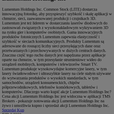
Lumentum Holdings Inc. Common Stock (LITE) dostarcza
innowacyjną fotonikę, aby przyspieszyć szybkość i skalę aplikacji w
chmurze, sieci, zaawansowanej produkcji i czujnikach 3D.
Lumentum jest też liderem w dostarczaniu laserów diodowych do
zastosowań związanych z wysokonakładowym wykrywaniem 3D
na rynku gier i komputerów osobistych. Gama innowacyjnych
produktów fotonicznych Lumentum zapewnia elastyczność i
szybkość w sieciach komunikacyjnych. Produkty Lumentum są
adresowane do rosnącej liczby sieci przesyłających dane oraz
przetwarzanych i przechowywanych w dużych centrach danych.
Znaczna część tego ruchu danych jest napędzana przez aplikacje
oparte na chmurze, w tym przesyłanie strumieniowe wideo do
urządzeń mobilnych, komputerów i telewizorów Smart TV.
Lumentum produkuje wysokowydajne komercyjne lasery, w tym
lasery światłowodowe i ultraszybkie lasery na ciele stałym używane
do wytwarzania produktów o wysokich standardach, w tym
samochodów, urządzeń konsumenckich, chipów
półprzewodnikowych, telefonów komórkowych, tabletów i
komputerów. Dlaczego warto kupić akcje Lumentum Holdings Inc?
Cena akcji Lumentum Holdings Inc jest widoczna w aplikacji TMS
Brokers - pokazuje notowania akcji Lumentum Holdings Inc na
żywo i umożliwia kupno i sprzedaż akcji Lumentum Holdings Inc.
Sprzedaj
Kup