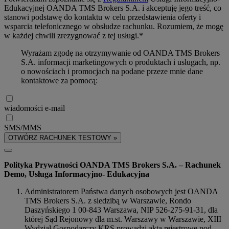
Edukacyjnej OANDA TMS Brokers S.A. i akceptuję jego treść, co
stanowi podstawę do kontaktu w celu przedstawienia oferty i
wsparcia telefonicznego w obsłudze rachunku. Rozumiem, że mogę
w każdej chwili zrezygnować z tej usługi.*
Wyrażam zgodę na otrzymywanie od OANDA TMS Brokers
S.A. informacji marketingowych o produktach i usługach, np.
o nowościach i promocjach na podane przeze mnie dane
kontaktowe za pomocą:
wiadomości e-mail
SMS/MMS
OTWÓRZ RACHUNEK TESTOWY »
Polityka Prywatności OANDA TMS Brokers S.A. – Rachunek
Demo, Usługa Informacyjno- Edukacyjna
Administratorem Państwa danych osobowych jest OANDA
TMS Brokers S.A. z siedzibą w Warszawie, Rondo
Daszyńskiego 1 00-843 Warszawa, NIP 526-275-91-31, dla
której Sąd Rejonowy dla m.st. Warszawy w Warszawie, XIII
Wydział Gospodarczy KRS prowadzi akta rejestrowe pod