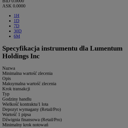
BID
0.0000
ASK
0.0000
1H
1D
7D
30D
6M
Specyfikacja instrumentu dla Lumentum
Holdings Inc
Nazwa
Minimalna wartość zlecenia
Opis
Maksymalna wartość zlecenia
Krok transakcji
Typ
Godziny handlu
Wielkość kontraktu/1 lota
Depozyt wymagany (Retail/Pro)
Wartość 1 pipsa
Dźwignia finansowa (Retail/Pro)
Minimalny krok notowań