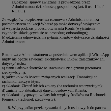
zgłoszonej sprawy związanej z prowadzoną przez
Administratora działalnością gospodarczą (art. 6 ust. 1 lit. f
RODO).
Ze względów bezpieczeństwa rozmowa z Administratorem za
pośrednictwem aplikacji WhatsApp może dotyczyć wyłącznie:
a) wsparcia podczas procesu otwierania Konta (wyjaśnienie
czynności składających się na procedurę onboardingu);
b) udzielania odpowiedzi na pytania klientów dotyczące działalności
Administratora.
Rozmowa z Administratorem za pośrednictwem aplikacji WhatsApp
nigdy nie będzie zawierać jakichkolwiek linków, załączników ani
dotyczyć m.in.:
a) stanu Państwa środków na Rachunku Pieniężnym (rachunku
rzeczywistym);
b) jakichkolwiek kwestii związanych realizacją Transakcji na
rachunku rzeczywistym;
c) składania Zleceń lub ich zmiany (na rachunku rzeczywistym);
d) zmiany lub aktualizacji danych osobowych Klienta;
e) składania dyspozycji wpłaty lub wypłaty środków na Rachunek
Pieniężny (rachunek rzeczywisty).
W przypadku przekazywania danych osobowych do państw