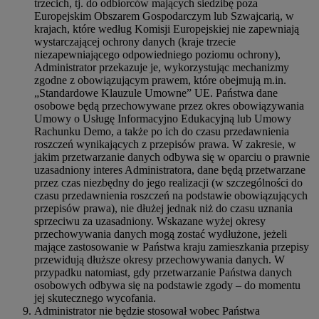
trzecich, tj. do odbiorców mających siedzibę poza
Europejskim Obszarem Gospodarczym lub Szwajcarią, w
krajach, które według Komisji Europejskiej nie zapewniają
wystarczającej ochrony danych (kraje trzecie
niezapewniającego odpowiedniego poziomu ochrony),
Administrator przekazuje je, wykorzystując mechanizmy
zgodne z obowiązującym prawem, które obejmują m.in.
„Standardowe Klauzule Umowne” UE. Państwa dane
osobowe będą przechowywane przez okres obowiązywania
Umowy o Usługę Informacyjno Edukacyjną lub Umowy
Rachunku Demo, a także po ich do czasu przedawnienia
roszczeń wynikających z przepisów prawa. W zakresie, w
jakim przetwarzanie danych odbywa się w oparciu o prawnie
uzasadniony interes Administratora, dane będą przetwarzane
przez czas niezbędny do jego realizacji (w szczególności do
czasu przedawnienia roszczeń na podstawie obowiązujących
przepisów prawa), nie dłużej jednak niż do czasu uznania
sprzeciwu za uzasadniony. Wskazane wyżej okresy
przechowywania danych mogą zostać wydłużone, jeżeli
mające zastosowanie w Państwa kraju zamieszkania przepisy
przewidują dłuższe okresy przechowywania danych. W
przypadku natomiast, gdy przetwarzanie Państwa danych
osobowych odbywa się na podstawie zgody – do momentu
jej skutecznego wycofania.
Administrator nie będzie stosował wobec Państwa