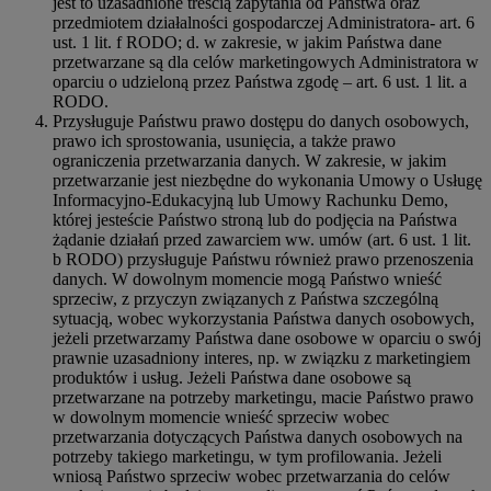
jest to uzasadnione treścią zapytania od Państwa oraz
przedmiotem działalności gospodarczej Administratora- art. 6
ust. 1 lit. f RODO; d. w zakresie, w jakim Państwa dane
przetwarzane są dla celów marketingowych Administratora w
oparciu o udzieloną przez Państwa zgodę – art. 6 ust. 1 lit. a
RODO.
Przysługuje Państwu prawo dostępu do danych osobowych,
prawo ich sprostowania, usunięcia, a także prawo
ograniczenia przetwarzania danych. W zakresie, w jakim
przetwarzanie jest niezbędne do wykonania Umowy o Usługę
Informacyjno-Edukacyjną lub Umowy Rachunku Demo,
której jesteście Państwo stroną lub do podjęcia na Państwa
żądanie działań przed zawarciem ww. umów (art. 6 ust. 1 lit.
b RODO) przysługuje Państwu również prawo przenoszenia
danych. W dowolnym momencie mogą Państwo wnieść
sprzeciw, z przyczyn związanych z Państwa szczególną
sytuacją, wobec wykorzystania Państwa danych osobowych,
jeżeli przetwarzamy Państwa dane osobowe w oparciu o swój
prawnie uzasadniony interes, np. w związku z marketingiem
produktów i usług. Jeżeli Państwa dane osobowe są
przetwarzane na potrzeby marketingu, macie Państwo prawo
w dowolnym momencie wnieść sprzeciw wobec
przetwarzania dotyczących Państwa danych osobowych na
potrzeby takiego marketingu, w tym profilowania. Jeżeli
wniosą Państwo sprzeciw wobec przetwarzania do celów