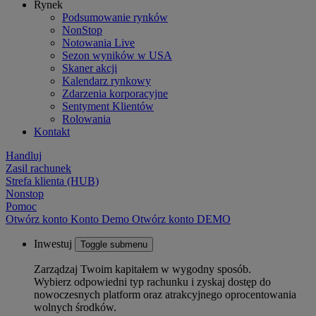
Rynek
Podsumowanie rynków
NonStop
Notowania Live
Sezon wyników w USA
Skaner akcji
Kalendarz rynkowy
Zdarzenia korporacyjne
Sentyment Klientów
Rolowania
Kontakt
Handluj
Zasil rachunek
Strefa klienta (HUB)
Nonstop
Pomoc
Otwórz konto
Konto
Demo
Otwórz konto DEMO
Inwestuj
Toggle submenu
Zarządzaj Twoim kapitałem w wygodny sposób.
Wybierz odpowiedni typ rachunku i zyskaj dostęp do
nowoczesnych platform oraz atrakcyjnego oprocentowania
wolnych środków.