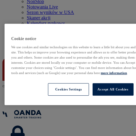
NonStop
Notowania Live
Sezon wyników w USA
Skaner akcji
Kalendarz rynkowy
Zdarzenia korporacyjne
Sentyment Klientów
Cookie notice
Rolowania
We use cookies and similar technologies on this website to learn a little bit about you an
Kontakt
site. This helps us improve your browsing experience and allows us to offer better produc
you and others. Some cookies are also used to personalise the ads you see, making them
interests. Cookies are stored locally on your computer or mobile device. You can Accept o
customise your choices using ‘Cookie settings’. You can find more information about 
tools and services (such as Google) use your personal data here:
more information
.
Cookies Settings
Accept All Cookies