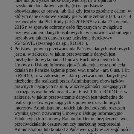
inne niż powyższe może odbywać się: (i) w oparciu o
uzyskanie dodatkowej zgody, (ii) na podstawie
obowiązującego prawa, lub (iii) gdy jest to zgodne z celem, w
którym dane osobowe zostały pierwotnie zebrane (art. 6 ust. 4
rozporządzenia PE i Rady (UE) 2016/679 z dnia 27 kwietnia
2016 r. w sprawie ochrony osób fizycznych w związku z
przetwarzaniem danych osobowych i w sprawie swobodnego
przepływu takich danych oraz uchylenia dyrektywy
95/46/WE, (zwanego dalej: „RODO”).
Podstawą prawną przetwarzania Państwa danych osobowych
jest: a. w zakresie, w jakim przetwarzanie danych jest
niezbędne do wykonania Umowy Rachunku Demo lub
Umowy o Usługę Informacyjno-Edukacyjną oraz podjęcia
działań na Pańskie żądanie przed ww. umów - art. 6 ust. 1 lit.
b RODO; b. w zakresie, w jakim przetwarzanie danych jest
niezbędne dla realizacji przez Administratora obowiązków
prawnych ciążących na nim, w szczególności polegających
na rozpatrywaniu reklamacji - art. 6 ust. 1 lit. c RODO; c. w
zakresie, w jakim przetwarzanie danych jest niezbędne do
realizacji celów wynikających z prawnie uzasadnionych
interesów Administratora, takich jak dochodzenie roszczeń
wynikających z zawartej Umowy o Usługę Informacyjno-
Edukacyjną lub Umowy Rachunku Demo, bezpieczeństwo,
przeciwdziałanie oszustwom czy marketing bezpośredni
Administratora lub kontakt z Państwem, gdy w szczególności