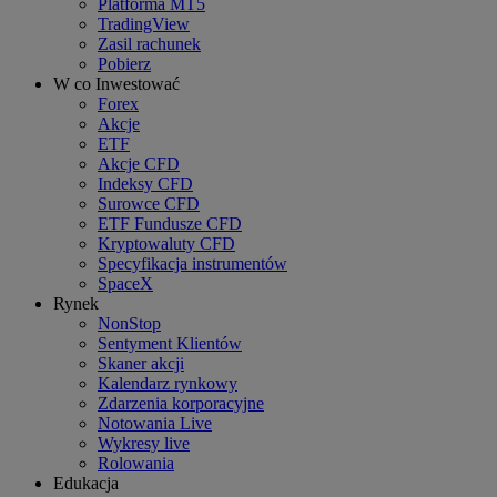
Platforma MT5
TradingView
Zasil rachunek
Pobierz
W co Inwestować
Forex
Akcje
ETF
Akcje CFD
Indeksy CFD
Surowce CFD
ETF Fundusze CFD
Kryptowaluty CFD
Specyfikacja instrumentów
SpaceX
Rynek
NonStop
Sentyment Klientów
Skaner akcji
Kalendarz rynkowy
Zdarzenia korporacyjne
Notowania Live
Wykresy live
Rolowania
Edukacja