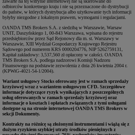
zawarte na tej witrynie internetowej nie są skierowane do
odbiorców konkretnego kraju i nie są przeznaczone do dystrybucji
do państw, w których dystrybucja albo użytkowanie tych informacji
byłyby niezgodne z lokalnym prawem, wymogami i regulacjami.
OANDA TMS Brokers S.A. z siedzibą w Warszawie, Warsaw
UNIT, Daszyńskiego 1, 00-843 Warszawa, wpisana do rejestru
przedsiębiorców przez Sąd Rejonowy dla m. st. Warszawy w
Warszawie, XIII Wydział Gospodarczy Krajowego Rejestru
Sądowego pod numerem KRS 0000204776, NIP 5262759131,
Kapitał zakładowy: 3,537,560 zł opłacony w całości. OANDA
TMS Brokers S.A. podlega nadzorowi Komisji Nadzoru
Finansowego na podstawie zezwolenia z dnia 26 kwietnia 2004 r.
(KPWiG-4021-54-1/2004).
Wariant usługowy Stocks oferowany jest w ramach sprzedaży
krzyżowej wraz z wariantem usługowym CFD. Szczegółowe
informacje dotyczące ryzyk wynikających z poszczególnych
usług oferowanych w ramach sprzedaży krzyżowej oraz
informacje o kosztach i opłatach związanych z tymi usługami
dostępne są na stronie internetowej OANDA TMS Brokers w
sekcji Dokumenty.
Kontrakty na różnicę są złożonymi instrumentami i wiążą się z
dużym ryzykiem szybkiej utraty środków pieniężnych z
powodu dźwigni finansowej. 76% rachunków inwestorów