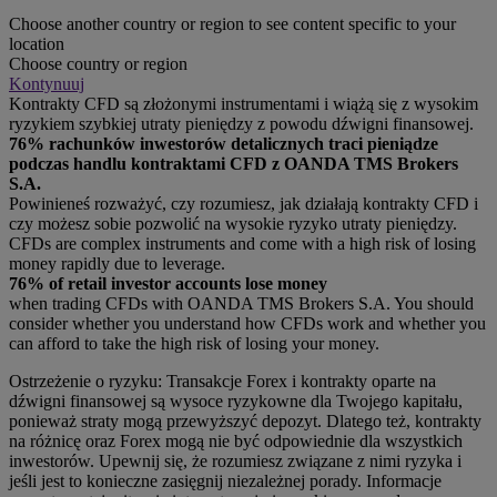
Choose another country or region to see content specific to your
location
Choose country or region
Kontynuuj
Kontrakty CFD są złożonymi instrumentami i wiążą się z wysokim
ryzykiem szybkiej utraty pieniędzy z powodu dźwigni finansowej.
76% rachunków inwestorów detalicznych traci pieniądze
podczas handlu kontraktami CFD z OANDA TMS Brokers
S.A.
Powinieneś rozważyć, czy rozumiesz, jak działają kontrakty CFD i
czy możesz sobie pozwolić na wysokie ryzyko utraty pieniędzy.
CFDs are complex instruments and come with a high risk of losing
money rapidly due to leverage.
76% of retail investor accounts lose money
when trading CFDs with OANDA TMS Brokers S.A. You should
consider whether you understand how CFDs work and whether you
can afford to take the high risk of losing your money.
Ostrzeżenie o ryzyku: Transakcje Forex i kontrakty oparte na
dźwigni finansowej są wysoce ryzykowne dla Twojego kapitału,
ponieważ straty mogą przewyższyć depozyt. Dlatego też, kontrakty
na różnicę oraz Forex mogą nie być odpowiednie dla wszystkich
inwestorów. Upewnij się, że rozumiesz związane z nimi ryzyka i
jeśli jest to konieczne zasięgnij niezależnej porady. Informacje