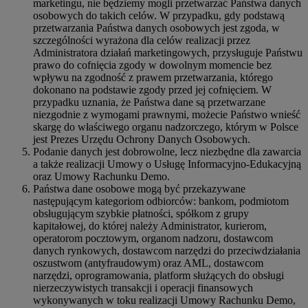
marketingu, nie będziemy mogli przetwarzać Państwa danych
osobowych do takich celów. W przypadku, gdy podstawą
przetwarzania Państwa danych osobowych jest zgoda, w
szczególności wyrażona dla celów realizacji przez
Administratora działań marketingowych, przysługuje Państwu
prawo do cofnięcia zgody w dowolnym momencie bez
wpływu na zgodność z prawem przetwarzania, którego
dokonano na podstawie zgody przed jej cofnięciem. W
przypadku uznania, że Państwa dane są przetwarzane
niezgodnie z wymogami prawnymi, możecie Państwo wnieść
skargę do właściwego organu nadzorczego, którym w Polsce
jest Prezes Urzędu Ochrony Danych Osobowych.
Podanie danych jest dobrowolne, lecz niezbędne dla zawarcia
a także realizacji Umowy o Usługę Informacyjno-Edukacyjną
oraz Umowy Rachunku Demo.
Państwa dane osobowe mogą być przekazywane
następującym kategoriom odbiorców: bankom, podmiotom
obsługującym szybkie płatności, spółkom z grupy
kapitałowej, do której należy Administrator, kurierom,
operatorom pocztowym, organom nadzoru, dostawcom
danych rynkowych, dostawcom narzędzi do przeciwdziałania
oszustwom (antyfraudowym) oraz AML, dostawcom
narzędzi, oprogramowania, platform służących do obsługi
nierzeczywistych transakcji i operacji finansowych
wykonywanych w toku realizacji Umowy Rachunku Demo,