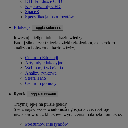
ETF Fundusze CFD
Kryptowaluty CFD
SpaceX
Specyfikacja instrumentów
Edukacja
Toggle submenu
Inwestuj inteligentnie na bazie wiedzy.
Buduj silniejsze strategie dzięki szkoleniom, eksperckim
analizom i obszernej bazie wiedzy.
Centrum Edukacji
Artykuły edukacyjne
Webinary i szkolenia
Analizy rynkowe
Strefa TMS
Centrum pomocy
Rynek
Toggle submenu
Trzymaj rękę na pulsie giełdy.
Śledź najświeższe wiadomości gospodarcze, nastroje
inwestorów oraz kluczowe wydarzenia makroekonomiczne.
Podsumowanie rynków