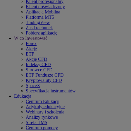
Klient profesjonalny
Klient doświadczony
Aplikacja Mobilna
Platforma MT5
TradingView
Zasil rachunek
Pobierz aplikację
W co Inwestować
Forex
Akcje
ETF
Akcje CFD
Indeksy CFD
Surowce CFD
ETF Fundusze CFD
Kryptowaluty CFD
SpaceX
Specyfikacja instrumentów
Edukacja
Centrum Edukacji
Artykuły edukacyjne
Webinary i szkolenia
Analizy rynkowe
Strefa TMS
Centrum pomocy