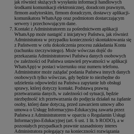
jak również służących wysyłaniu informacji handlowych
środkami komunikacji elektronicznej, doradcom prawnym,
firmom audytorskim, firmom doradczym, dostawcy aplikacji-
komunikatora WhatsApp oraz podmiotom dostarczającym
serwery i przechowującym dane.
Kontakt z Administratorem za pośrednictwem aplikacji
WhatsApp może nastąpić z inicjatywy Państwa, jak również
Administratora w przypadku konieczności skontaktowania się
z Państwem w celu dokończenia procesu zakładania Konta
(rachunku rzeczywistego). Może wówczas dojść do
przekazania Administratorowi Państwa danych osobowych
(w zależności od Państwa ustawień prywatności w aplikacji
WhatsApp) w postaci wizerunku oraz numeru telefonu.
Administrator może zażądać podania Państwa innych danych
osobowych tylko wówczas, gdy będzie to niezbędne do
udzielenia odpowiedzi na Państwa zapytanie lub obsługi
sprawy, której dotyczy kontakt. Podstawą prawną
przetwarzania danych, w zależności od sytuacji, będzie
niezbędność ich przetwarzania do podjęcia działań na żądanie
osoby, której dane dotyczą, przed zawarciem umowy albo
umowa o Usługę Informacyjno-Edukacyjną zawarta przez
Państwa z Administratorem w oparciu o Regulamin Usługi
Informacyjno-Edukacyjnej (art. 6 ust. 1 lit. b RODO), a w
pozostałych przypadkach prawnie uzasadniony interes
Administratora polegający na konieczności rozwiązania