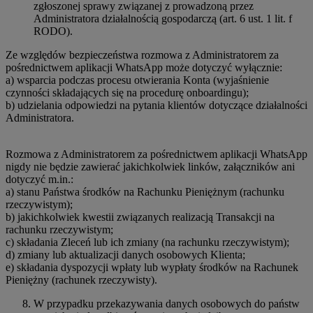
zgłoszonej sprawy związanej z prowadzoną przez
Administratora działalnością gospodarczą (art. 6 ust. 1 lit. f
RODO).
Ze względów bezpieczeństwa rozmowa z Administratorem za
pośrednictwem aplikacji WhatsApp może dotyczyć wyłącznie:
a) wsparcia podczas procesu otwierania Konta (wyjaśnienie
czynności składających się na procedurę onboardingu);
b) udzielania odpowiedzi na pytania klientów dotyczące działalności
Administratora.
Rozmowa z Administratorem za pośrednictwem aplikacji WhatsApp
nigdy nie będzie zawierać jakichkolwiek linków, załączników ani
dotyczyć m.in.:
a) stanu Państwa środków na Rachunku Pieniężnym (rachunku
rzeczywistym);
b) jakichkolwiek kwestii związanych realizacją Transakcji na
rachunku rzeczywistym;
c) składania Zleceń lub ich zmiany (na rachunku rzeczywistym);
d) zmiany lub aktualizacji danych osobowych Klienta;
e) składania dyspozycji wpłaty lub wypłaty środków na Rachunek
Pieniężny (rachunek rzeczywisty).
W przypadku przekazywania danych osobowych do państw