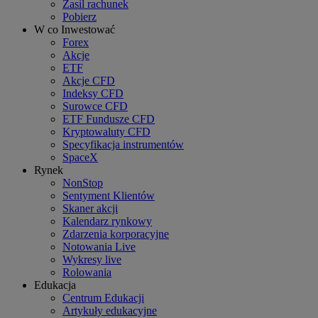
Zasil rachunek
Pobierz
W co Inwestować
Forex
Akcje
ETF
Akcje CFD
Indeksy CFD
Surowce CFD
ETF Fundusze CFD
Kryptowaluty CFD
Specyfikacja instrumentów
SpaceX
Rynek
NonStop
Sentyment Klientów
Skaner akcji
Kalendarz rynkowy
Zdarzenia korporacyjne
Notowania Live
Wykresy live
Rolowania
Edukacja
Centrum Edukacji
Artykuły edukacyjne