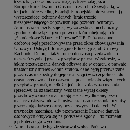
trzecich, tj. do odbiorców mających siedzibę poza
Europejskim Obszarem Gospodarczym lub Szwajcarią, w
krajach, które według Komisji Europejskiej nie zapewniają
wystarczającej ochrony danych (kraje trzecie
niezapewniającego odpowiedniego poziomu ochrony),
Administrator przekazuje je, wykorzystując mechanizmy
zgodne z obowiązującym prawem, które obejmują m.in.
„Standardowe Klauzule Umowne” UE. Państwa dane
osobowe będą przechowywane przez okres obowiązywania
Umowy o Usługę Informacyjno Edukacyjną lub Umowy
Rachunku Demo, a także po ich do czasu przedawnienia
roszczeń wynikających z przepisów prawa. W zakresie, w
jakim przetwarzanie danych odbywa się w oparciu o prawnie
uzasadniony interes Administratora, dane będą przetwarzane
przez czas niezbędny do jego realizacji (w szczególności do
czasu przedawnienia roszczeń na podstawie obowiązujących
przepisów prawa), nie dłużej jednak niż do czasu uznania
sprzeciwu za uzasadniony. Wskazane wyżej okresy
przechowywania danych mogą zostać wydłużone, jeżeli
mające zastosowanie w Państwa kraju zamieszkania przepisy
przewidują dłuższe okresy przechowywania danych. W
przypadku natomiast, gdy przetwarzanie Państwa danych
osobowych odbywa się na podstawie zgody – do momentu
jej skutecznego wycofania.
Administrator nie będzie stosował wobec Państwa