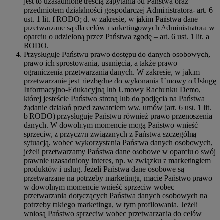
jest to uzasadnione treścią zapytania od Państwa oraz
przedmiotem działalności gospodarczej Administratora- art. 6
ust. 1 lit. f RODO; d. w zakresie, w jakim Państwa dane
przetwarzane są dla celów marketingowych Administratora w
oparciu o udzieloną przez Państwa zgodę – art. 6 ust. 1 lit. a
RODO.
Przysługuje Państwu prawo dostępu do danych osobowych,
prawo ich sprostowania, usunięcia, a także prawo
ograniczenia przetwarzania danych. W zakresie, w jakim
przetwarzanie jest niezbędne do wykonania Umowy o Usługę
Informacyjno-Edukacyjną lub Umowy Rachunku Demo,
której jesteście Państwo stroną lub do podjęcia na Państwa
żądanie działań przed zawarciem ww. umów (art. 6 ust. 1 lit.
b RODO) przysługuje Państwu również prawo przenoszenia
danych. W dowolnym momencie mogą Państwo wnieść
sprzeciw, z przyczyn związanych z Państwa szczególną
sytuacją, wobec wykorzystania Państwa danych osobowych,
jeżeli przetwarzamy Państwa dane osobowe w oparciu o swój
prawnie uzasadniony interes, np. w związku z marketingiem
produktów i usług. Jeżeli Państwa dane osobowe są
przetwarzane na potrzeby marketingu, macie Państwo prawo
w dowolnym momencie wnieść sprzeciw wobec
przetwarzania dotyczących Państwa danych osobowych na
potrzeby takiego marketingu, w tym profilowania. Jeżeli
wniosą Państwo sprzeciw wobec przetwarzania do celów