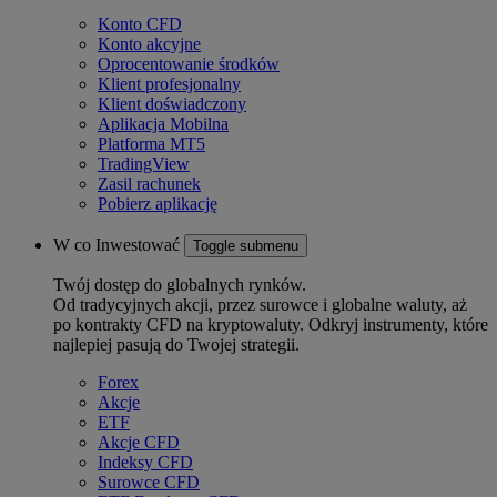
Konto CFD
Konto akcyjne
Oprocentowanie środków
Klient profesjonalny
Klient doświadczony
Aplikacja Mobilna
Platforma MT5
TradingView
Zasil rachunek
Pobierz aplikację
W co Inwestować
Toggle submenu
Twój dostęp do globalnych rynków.
Od tradycyjnych akcji, przez surowce i globalne waluty, aż
po kontrakty CFD na kryptowaluty. Odkryj instrumenty, które
najlepiej pasują do Twojej strategii.
Forex
Akcje
ETF
Akcje CFD
Indeksy CFD
Surowce CFD