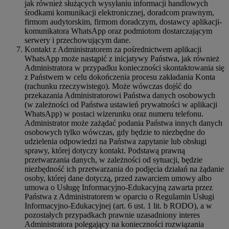
jak również służących wysyłaniu informacji handlowych
środkami komunikacji elektronicznej, doradcom prawnym,
firmom audytorskim, firmom doradczym, dostawcy aplikacji-
komunikatora WhatsApp oraz podmiotom dostarczającym
serwery i przechowującym dane.
Kontakt z Administratorem za pośrednictwem aplikacji
WhatsApp może nastąpić z inicjatywy Państwa, jak również
Administratora w przypadku konieczności skontaktowania się
z Państwem w celu dokończenia procesu zakładania Konta
(rachunku rzeczywistego). Może wówczas dojść do
przekazania Administratorowi Państwa danych osobowych
(w zależności od Państwa ustawień prywatności w aplikacji
WhatsApp) w postaci wizerunku oraz numeru telefonu.
Administrator może zażądać podania Państwa innych danych
osobowych tylko wówczas, gdy będzie to niezbędne do
udzielenia odpowiedzi na Państwa zapytanie lub obsługi
sprawy, której dotyczy kontakt. Podstawą prawną
przetwarzania danych, w zależności od sytuacji, będzie
niezbędność ich przetwarzania do podjęcia działań na żądanie
osoby, której dane dotyczą, przed zawarciem umowy albo
umowa o Usługę Informacyjno-Edukacyjną zawarta przez
Państwa z Administratorem w oparciu o Regulamin Usługi
Informacyjno-Edukacyjnej (art. 6 ust. 1 lit. b RODO), a w
pozostałych przypadkach prawnie uzasadniony interes
Administratora polegający na konieczności rozwiązania