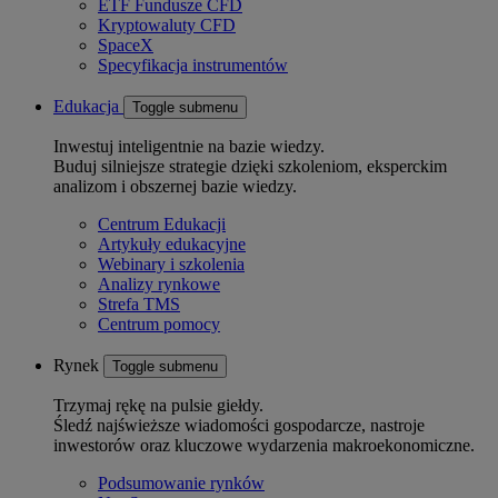
ETF Fundusze CFD
Kryptowaluty CFD
SpaceX
Specyfikacja instrumentów
Edukacja
Toggle submenu
Inwestuj inteligentnie na bazie wiedzy.
Buduj silniejsze strategie dzięki szkoleniom, eksperckim
analizom i obszernej bazie wiedzy.
Centrum Edukacji
Artykuły edukacyjne
Webinary i szkolenia
Analizy rynkowe
Strefa TMS
Centrum pomocy
Rynek
Toggle submenu
Trzymaj rękę na pulsie giełdy.
Śledź najświeższe wiadomości gospodarcze, nastroje
inwestorów oraz kluczowe wydarzenia makroekonomiczne.
Podsumowanie rynków