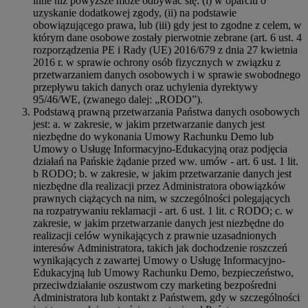
inne niż powyższe może odbywać się: (i) w oparciu o
uzyskanie dodatkowej zgody, (ii) na podstawie
obowiązującego prawa, lub (iii) gdy jest to zgodne z celem, w
którym dane osobowe zostały pierwotnie zebrane (art. 6 ust. 4
rozporządzenia PE i Rady (UE) 2016/679 z dnia 27 kwietnia
2016 r. w sprawie ochrony osób fizycznych w związku z
przetwarzaniem danych osobowych i w sprawie swobodnego
przepływu takich danych oraz uchylenia dyrektywy
95/46/WE, (zwanego dalej: „RODO”).
Podstawą prawną przetwarzania Państwa danych osobowych
jest: a. w zakresie, w jakim przetwarzanie danych jest
niezbędne do wykonania Umowy Rachunku Demo lub
Umowy o Usługę Informacyjno-Edukacyjną oraz podjęcia
działań na Pańskie żądanie przed ww. umów - art. 6 ust. 1 lit.
b RODO; b. w zakresie, w jakim przetwarzanie danych jest
niezbędne dla realizacji przez Administratora obowiązków
prawnych ciążących na nim, w szczególności polegających
na rozpatrywaniu reklamacji - art. 6 ust. 1 lit. c RODO; c. w
zakresie, w jakim przetwarzanie danych jest niezbędne do
realizacji celów wynikających z prawnie uzasadnionych
interesów Administratora, takich jak dochodzenie roszczeń
wynikających z zawartej Umowy o Usługę Informacyjno-
Edukacyjną lub Umowy Rachunku Demo, bezpieczeństwo,
przeciwdziałanie oszustwom czy marketing bezpośredni
Administratora lub kontakt z Państwem, gdy w szczególności