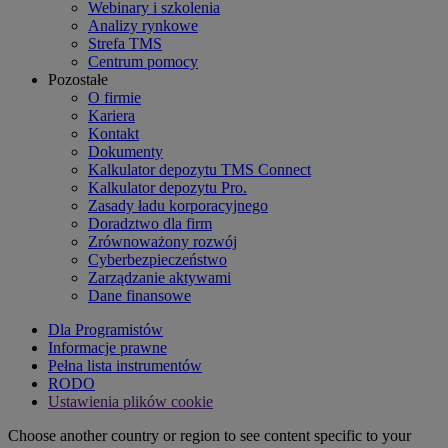
Webinary i szkolenia
Analizy rynkowe
Strefa TMS
Centrum pomocy
Pozostałe
O firmie
Kariera
Kontakt
Dokumenty
Kalkulator depozytu TMS Connect
Kalkulator depozytu Pro.
Zasady ładu korporacyjnego
Doradztwo dla firm
Zrównoważony rozwój
Cyberbezpieczeństwo
Zarządzanie aktywami
Dane finansowe
Dla Programistów
Informacje prawne
Pełna lista instrumentów
RODO
Ustawienia plików cookie
Choose another country or region to see content specific to your