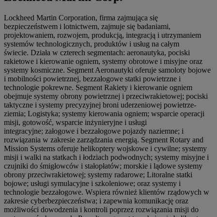
Lockheed Martin Corporation, firma zajmująca się
bezpieczeństwem i lotnictwem, zajmuje się badaniami,
projektowaniem, rozwojem, produkcją, integracją i utrzymaniem
systemów technologicznych, produktów i usług na całym
świecie. Działa w czterech segmentach: aeronautyka, pociski
rakietowe i kierowanie ogniem, systemy obrotowe i misyjne oraz
systemy kosmiczne. Segment Aeronautyki oferuje samoloty bojowe
i mobilności powietrznej, bezzałogowe statki powietrzne i
technologie pokrewne. Segment Rakiety i kierowanie ogniem
obejmuje systemy obrony powietrznej i przeciwrakietowej; pociski
taktyczne i systemy precyzyjnej broni uderzeniowej powietrze-
ziemia; Logistyka; systemy kierowania ogniem; wsparcie operacji
misji, gotowość, wsparcie inżynieryjne i usługi
integracyjne; załogowe i bezzałogowe pojazdy naziemne; i
rozwiązania w zakresie zarządzania energią. Segment Rotary and
Mission Systems oferuje helikoptery wojskowe i cywilne; systemy
misji i walki na statkach i łodziach podwodnych; systemy misyjne i
czujniki do śmigłowców i stałopłatów; morskie i lądowe systemy
obrony przeciwrakietowej; systemy radarowe; Litoralne statki
bojowe; usługi symulacyjne i szkoleniowe; oraz systemy i
technologie bezzałogowe. Wspiera również klientów rządowych w
zakresie cyberbezpieczeństwa; i zapewnia komunikację oraz
możliwości dowodzenia i kontroli poprzez rozwiązania misji do