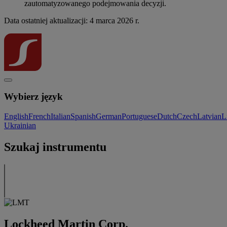
zautomatyzowanego podejmowania decyzji.
Data ostatniej aktualizacji: 4 marca 2026 r.
Wybierz język
English
French
Italian
Spanish
German
Portuguese
Dutch
Czech
Latvian
L
Ukrainian
Szukaj instrumentu
Lockheed Martin Corp.