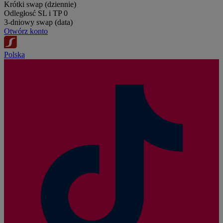
Krótki swap (dziennie)
Odległosć SL i TP
0
3-dniowy swap (data)
Otwórz konto
Polska