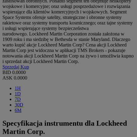
zastosowań obronnych. Ponadto segment ten obejmuje helikoptery
wojskowe i komercyjne; oraz usługi posprzedażowe i rozwiązania
wspierające dla klientów komercyjnych i wojskowych. Segment
Space Systems oferuje satelity, strategiczne i obronne systemy
rakietowe oraz systemy transportu kosmicznego; oraz tajne systemy
i usługi wspierające systemy bezpieczeństwa
narodowego. Lockheed Martin Corporation została założona w
1909 roku i ma siedzibę w Bethesda w stanie Maryland. Dlaczego
warto kupić akcje Lockheed Martin Corp? Cena akcji Lockheed
Martin Corp jest widoczna w aplikacji TMS Brokers - pokazuje
notowania akcji Lockheed Martin Corp na żywo i umożliwia kupno
i sprzedaż akcji Lockheed Martin Corp.
Sprzedaj
Kup
BID
0.0000
ASK
0.0000
1H
1D
7D
30D
6M
Specyfikacja instrumentu dla Lockheed
Martin Corp.