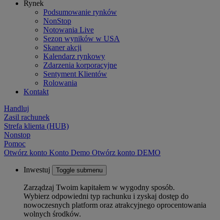
Rynek
Podsumowanie rynków
NonStop
Notowania Live
Sezon wyników w USA
Skaner akcji
Kalendarz rynkowy
Zdarzenia korporacyjne
Sentyment Klientów
Rolowania
Kontakt
Handluj
Zasil rachunek
Strefa klienta (HUB)
Nonstop
Pomoc
Otwórz konto
Konto
Demo
Otwórz konto DEMO
Inwestuj
Toggle submenu
Zarządzaj Twoim kapitałem w wygodny sposób.
Wybierz odpowiedni typ rachunku i zyskaj dostęp do
nowoczesnych platform oraz atrakcyjnego oprocentowania
wolnych środków.