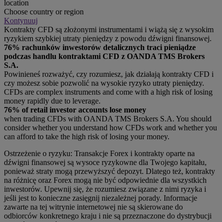
location
Choose country or region
Kontynuuj
Kontrakty CFD są złożonymi instrumentami i wiążą się z wysokim
ryzykiem szybkiej utraty pieniędzy z powodu dźwigni finansowej.
76% rachunków inwestorów detalicznych traci pieniądze
podczas handlu kontraktami CFD z OANDA TMS Brokers
S.A.
Powinieneś rozważyć, czy rozumiesz, jak działają kontrakty CFD i
czy możesz sobie pozwolić na wysokie ryzyko utraty pieniędzy.
CFDs are complex instruments and come with a high risk of losing
money rapidly due to leverage.
76% of retail investor accounts lose money
when trading CFDs with OANDA TMS Brokers S.A. You should
consider whether you understand how CFDs work and whether you
can afford to take the high risk of losing your money.
Ostrzeżenie o ryzyku: Transakcje Forex i kontrakty oparte na
dźwigni finansowej są wysoce ryzykowne dla Twojego kapitału,
ponieważ straty mogą przewyższyć depozyt. Dlatego też, kontrakty
na różnicę oraz Forex mogą nie być odpowiednie dla wszystkich
inwestorów. Upewnij się, że rozumiesz związane z nimi ryzyka i
jeśli jest to konieczne zasięgnij niezależnej porady. Informacje
zawarte na tej witrynie internetowej nie są skierowane do
odbiorców konkretnego kraju i nie są przeznaczone do dystrybucji