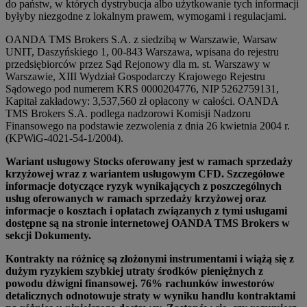
do państw, w których dystrybucja albo użytkowanie tych informacji
byłyby niezgodne z lokalnym prawem, wymogami i regulacjami.
OANDA TMS Brokers S.A. z siedzibą w Warszawie, Warsaw
UNIT, Daszyńskiego 1, 00-843 Warszawa, wpisana do rejestru
przedsiębiorców przez Sąd Rejonowy dla m. st. Warszawy w
Warszawie, XIII Wydział Gospodarczy Krajowego Rejestru
Sądowego pod numerem KRS 0000204776, NIP 5262759131,
Kapitał zakładowy: 3,537,560 zł opłacony w całości. OANDA
TMS Brokers S.A. podlega nadzorowi Komisji Nadzoru
Finansowego na podstawie zezwolenia z dnia 26 kwietnia 2004 r.
(KPWiG-4021-54-1/2004).
Wariant usługowy Stocks oferowany jest w ramach sprzedaży
krzyżowej wraz z wariantem usługowym CFD. Szczegółowe
informacje dotyczące ryzyk wynikających z poszczególnych
usług oferowanych w ramach sprzedaży krzyżowej oraz
informacje o kosztach i opłatach związanych z tymi usługami
dostępne są na stronie internetowej OANDA TMS Brokers w
sekcji Dokumenty.
Kontrakty na różnicę są złożonymi instrumentami i wiążą się z
dużym ryzykiem szybkiej utraty środków pieniężnych z
powodu dźwigni finansowej. 76% rachunków inwestorów
detalicznych odnotowuje straty w wyniku handlu kontraktami