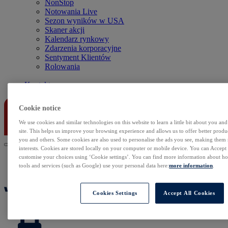
NonStop
Notowania Live
Sezon wyników w USA
Skaner akcji
Kalendarz rynkowy
Zdarzenia korporacyjne
Sentyment Klientów
Rolowania
Kontakt
Cookie notice
We use cookies and similar technologies on this website to learn a little bit about you an
site. This helps us improve your browsing experience and allows us to offer better produc
you and others. Some cookies are also used to personalise the ads you see, making them
interests. Cookies are stored locally on your computer or mobile device. You can Accept o
customise your choices using ‘Cookie settings’. You can find more information about 
tools and services (such as Google) use your personal data here:
more information
.
Cookies Settings
Accept All Cookies