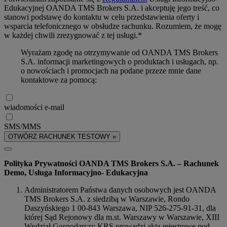
Edukacyjnej OANDA TMS Brokers S.A. i akceptuję jego treść, co
stanowi podstawę do kontaktu w celu przedstawienia oferty i
wsparcia telefonicznego w obsłudze rachunku. Rozumiem, że mogę
w każdej chwili zrezygnować z tej usługi.*
Wyrażam zgodę na otrzymywanie od OANDA TMS Brokers
S.A. informacji marketingowych o produktach i usługach, np.
o nowościach i promocjach na podane przeze mnie dane
kontaktowe za pomocą:
wiadomości e-mail
SMS/MMS
OTWÓRZ RACHUNEK TESTOWY »
Polityka Prywatności OANDA TMS Brokers S.A. – Rachunek
Demo, Usługa Informacyjno- Edukacyjna
Administratorem Państwa danych osobowych jest OANDA
TMS Brokers S.A. z siedzibą w Warszawie, Rondo
Daszyńskiego 1 00-843 Warszawa, NIP 526-275-91-31, dla
której Sąd Rejonowy dla m.st. Warszawy w Warszawie, XIII
Wydział Gospodarczy KRS prowadzi akta rejestrowe pod