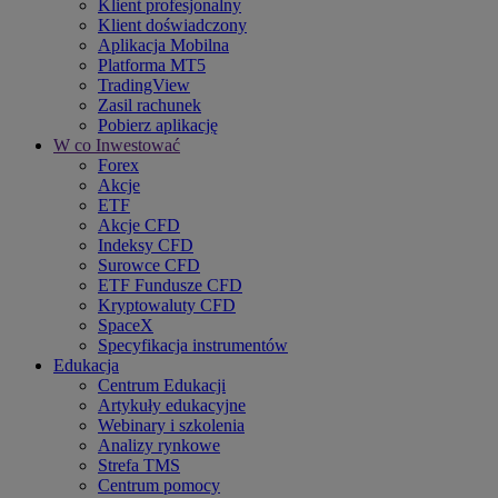
Klient profesjonalny
Klient doświadczony
Aplikacja Mobilna
Platforma MT5
TradingView
Zasil rachunek
Pobierz aplikację
W co Inwestować
Forex
Akcje
ETF
Akcje CFD
Indeksy CFD
Surowce CFD
ETF Fundusze CFD
Kryptowaluty CFD
SpaceX
Specyfikacja instrumentów
Edukacja
Centrum Edukacji
Artykuły edukacyjne
Webinary i szkolenia
Analizy rynkowe
Strefa TMS
Centrum pomocy