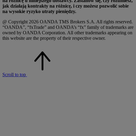
na różnicę u niniejszego dostawcy. Zastanów się, czy rozumiesz,
jak działają kontrakty na różnicę, i czy możesz pozwolić sobie
na wysokie ryzyko utraty pieniędzy.
@ Copyright 2026 OANDA TMS Brokers S.A. All rights reserved.
“OANDA”, “fxTrade” and OANDA’s “fx” family of trademarks are
owned by OANDA Corporation. All other trademarks appearing on
this website are the property of their respective owner.
Scroll to top