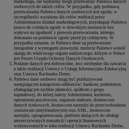
marketingu, nie będziemy mogli przetwarzać Państwa danych
osobowych do takich celów. W przypadku, gdy podstawą
przetwarzania Państwa danych osobowych jest zgoda, w
szczególności wyrażona dla celów realizacji przez
Administratora działań marketingowych, przysługuje Państwu
prawo do cofnięcia zgody w dowolnym momencie bez
wpływu na zgodność z prawem przetwarzania, którego
dokonano na podstawie zgody przed jej cofnięciem. W
przypadku uznania, że Państwa dane są przetwarzane
niezgodnie z wymogami prawnymi, możecie Państwo wnieść
skargę do właściwego organu nadzorczego, którym w Polsce
jest Prezes Urzędu Ochrony Danych Osobowych.
Podanie danych jest dobrowolne, lecz niezbędne dla zawarcia
a także realizacji Umowy o Usługę Informacyjno-Edukacyjną
oraz Umowy Rachunku Demo.
Państwa dane osobowe mogą być przekazywane
następującym kategoriom odbiorców: bankom, podmiotom
obsługującym szybkie płatności, spółkom z grupy
kapitałowej, do której należy Administrator, kurierom,
operatorom pocztowym, organom nadzoru, dostawcom
danych rynkowych, dostawcom narzędzi do przeciwdziałania
oszustwom (antyfraudowym) oraz AML, dostawcom
narzędzi, oprogramowania, platform służących do obsługi
nierzeczywistych transakcji i operacji finansowych
wykonywanych w toku realizacji Umowy Rachunku Demo,