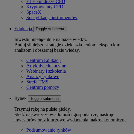
ETF Fundusze CFD
Kryptowaluty CFD
SpaceX
Specyfikacja instrumentów
Edukacja
Toggle submenu
Inwestuj inteligentnie na bazie wiedzy.
Buduj silniejsze strategie dzięki szkoleniom, eksperckim
analizom i obszernej bazie wiedzy.
Centrum Edukacji
Artykuły edukacyjne
Webinary i szkolenia
Analizy rynkowe
Strefa TMS
Centrum pomocy
Rynek
Toggle submenu
Trzymaj rękę na pulsie giełdy.
Śledź najświeższe wiadomości gospodarcze, nastroje
inwestorów oraz kluczowe wydarzenia makroekonomiczne.
Podsumowanie rynków