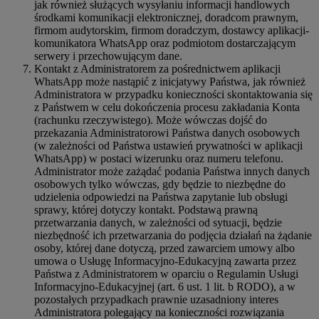
jak również służących wysyłaniu informacji handlowych
środkami komunikacji elektronicznej, doradcom prawnym,
firmom audytorskim, firmom doradczym, dostawcy aplikacji-
komunikatora WhatsApp oraz podmiotom dostarczającym
serwery i przechowującym dane.
Kontakt z Administratorem za pośrednictwem aplikacji
WhatsApp może nastąpić z inicjatywy Państwa, jak również
Administratora w przypadku konieczności skontaktowania się
z Państwem w celu dokończenia procesu zakładania Konta
(rachunku rzeczywistego). Może wówczas dojść do
przekazania Administratorowi Państwa danych osobowych
(w zależności od Państwa ustawień prywatności w aplikacji
WhatsApp) w postaci wizerunku oraz numeru telefonu.
Administrator może zażądać podania Państwa innych danych
osobowych tylko wówczas, gdy będzie to niezbędne do
udzielenia odpowiedzi na Państwa zapytanie lub obsługi
sprawy, której dotyczy kontakt. Podstawą prawną
przetwarzania danych, w zależności od sytuacji, będzie
niezbędność ich przetwarzania do podjęcia działań na żądanie
osoby, której dane dotyczą, przed zawarciem umowy albo
umowa o Usługę Informacyjno-Edukacyjną zawarta przez
Państwa z Administratorem w oparciu o Regulamin Usługi
Informacyjno-Edukacyjnej (art. 6 ust. 1 lit. b RODO), a w
pozostałych przypadkach prawnie uzasadniony interes
Administratora polegający na konieczności rozwiązania