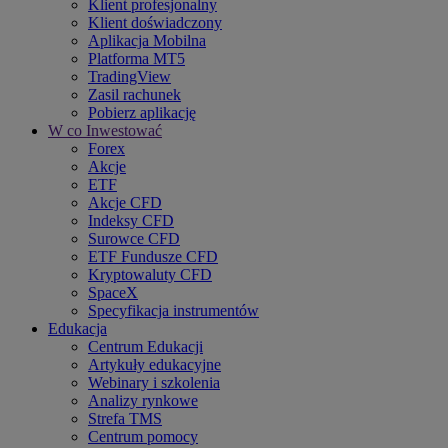
Klient profesjonalny
Klient doświadczony
Aplikacja Mobilna
Platforma MT5
TradingView
Zasil rachunek
Pobierz aplikację
W co Inwestować
Forex
Akcje
ETF
Akcje CFD
Indeksy CFD
Surowce CFD
ETF Fundusze CFD
Kryptowaluty CFD
SpaceX
Specyfikacja instrumentów
Edukacja
Centrum Edukacji
Artykuły edukacyjne
Webinary i szkolenia
Analizy rynkowe
Strefa TMS
Centrum pomocy