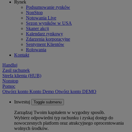
Rynek
Podsumowanie rynków
NonStop
Notowania Live
Sezon wyników w USA
Skaner akcji
Kalendarz rynkowy
Zdarzenia korporacyjne
Sentyment Klientów
Rolowania
Kontakt
Handluj
Zasil rachunek
Strefa klienta (HUB)
Nonstop
Pomoc
Otwórz konto
Konto
Demo
Otwórz konto DEMO
Inwestuj
Toggle submenu
Zarządzaj Twoim kapitałem w wygodny sposób.
Wybierz odpowiedni typ rachunku i zyskaj dostęp do
nowoczesnych platform oraz atrakcyjnego oprocentowania
wolnych środków.