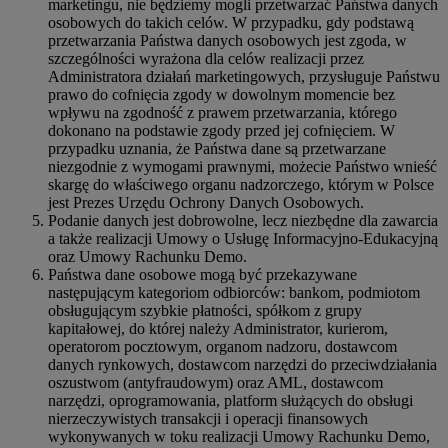
marketingu, nie będziemy mogli przetwarzać Państwa danych
osobowych do takich celów. W przypadku, gdy podstawą
przetwarzania Państwa danych osobowych jest zgoda, w
szczególności wyrażona dla celów realizacji przez
Administratora działań marketingowych, przysługuje Państwu
prawo do cofnięcia zgody w dowolnym momencie bez
wpływu na zgodność z prawem przetwarzania, którego
dokonano na podstawie zgody przed jej cofnięciem. W
przypadku uznania, że Państwa dane są przetwarzane
niezgodnie z wymogami prawnymi, możecie Państwo wnieść
skargę do właściwego organu nadzorczego, którym w Polsce
jest Prezes Urzędu Ochrony Danych Osobowych.
Podanie danych jest dobrowolne, lecz niezbędne dla zawarcia
a także realizacji Umowy o Usługę Informacyjno-Edukacyjną
oraz Umowy Rachunku Demo.
Państwa dane osobowe mogą być przekazywane
następującym kategoriom odbiorców: bankom, podmiotom
obsługującym szybkie płatności, spółkom z grupy
kapitałowej, do której należy Administrator, kurierom,
operatorom pocztowym, organom nadzoru, dostawcom
danych rynkowych, dostawcom narzędzi do przeciwdziałania
oszustwom (antyfraudowym) oraz AML, dostawcom
narzędzi, oprogramowania, platform służących do obsługi
nierzeczywistych transakcji i operacji finansowych
wykonywanych w toku realizacji Umowy Rachunku Demo,