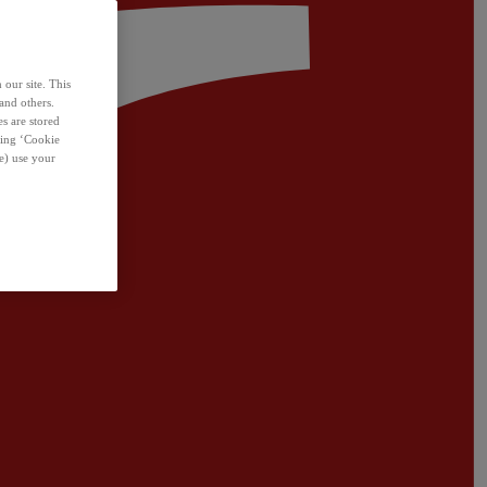
 our site. This
and others.
s are stored
sing ‘Cookie
e) use your