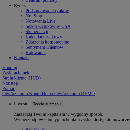
Centrum pomocy
Rynek
Podsumowanie rynków
NonStop
Notowania Live
Sezon wyników w USA
Skaner akcji
Kalendarz rynkowy
Zdarzenia korporacyjne
Sentyment Klientów
Rolowania
Kontakt
Handluj
Zasil rachunek
Strefa klienta (HUB)
Nonstop
Pomoc
Otwórz konto
Konto
Demo
Otwórz konto DEMO
Inwestuj
Toggle submenu
Zarządzaj Twoim kapitałem w wygodny sposób.
Wybierz odpowiedni typ rachunku i zyskaj dostęp do nowocze
Konto CFD