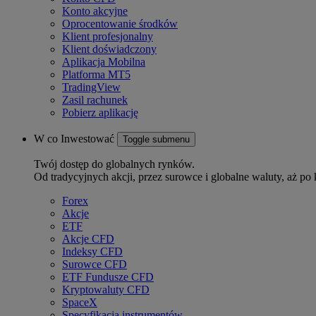
Konto akcyjne
Oprocentowanie środków
Klient profesjonalny
Klient doświadczony
Aplikacja Mobilna
Platforma MT5
TradingView
Zasil rachunek
Pobierz aplikację
W co Inwestować
Toggle submenu
Twój dostęp do globalnych rynków.
Od tradycyjnych akcji, przez surowce i globalne waluty, aż po 
Forex
Akcje
ETF
Akcje CFD
Indeksy CFD
Surowce CFD
ETF Fundusze CFD
Kryptowaluty CFD
SpaceX
Specyfikacja instrumentów