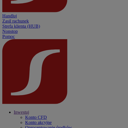
Handluj
Zasil rachunek
Strefa klienta (HUB)
Nonstop
Pomoc
Inwestuj
Konto CFD
Konto akcyjne
Oprocentowanie środków