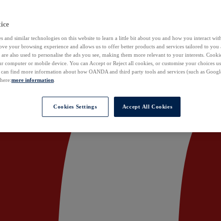
ice
 and similar technologies on this website to learn a little bit about you and how you interact with
ove your browsing experience and allows us to offer better products and services tailored to you 
are also used to personalise the ads you see, making them more relevant to your interests. Cookie
ur computer or mobile device. You can Accept or Reject all cookies, or customise your choices u
u can find more information about how OANDA and third party tools and services (such as Googl
 here:
more information
.
Cookies Settings
Accept All Cookies