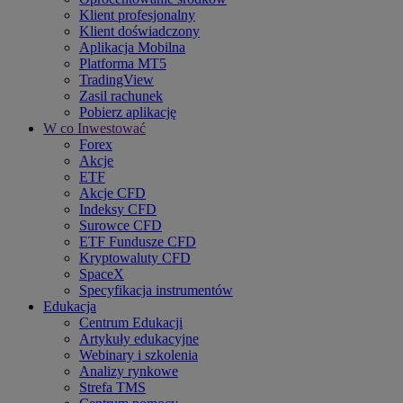
Klient profesjonalny
Klient doświadczony
Aplikacja Mobilna
Platforma MT5
TradingView
Zasil rachunek
Pobierz aplikację
W co Inwestować
Forex
Akcje
ETF
Akcje CFD
Indeksy CFD
Surowce CFD
ETF Fundusze CFD
Kryptowaluty CFD
SpaceX
Specyfikacja instrumentów
Edukacja
Centrum Edukacji
Artykuły edukacyjne
Webinary i szkolenia
Analizy rynkowe
Strefa TMS