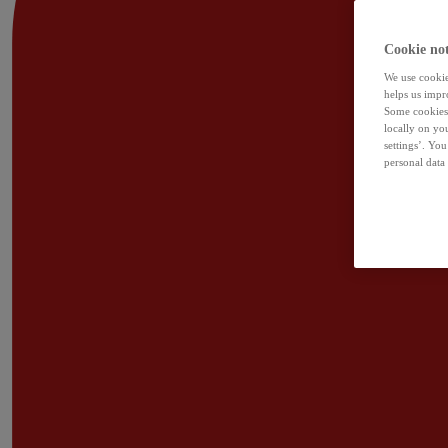
Cookie not
We use cookies
helps us impr
Some cookies 
locally on yo
settings’. Yo
personal data