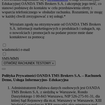
Edukacyjnej OANDA TMS Brokers S.A. i akceptuję jego treść, co
stanowi podstawę do kontaktu w celu przedstawienia oferty i
wsparcia telefonicznego w obsłudze rachunku. Rozumiem, że mogę
w każdej chwili zrezygnować z tej usługi.*
Wyrażam zgodę na otrzymywanie od OANDA TMS Brokers
S.A. informacji marketingowych o produktach i usługach, np.
o nowościach i promocjach na podane przeze mnie dane
kontaktowe za pomocą:
wiadomości e-mail
SMS/MMS
OTWÓRZ RACHUNEK TESTOWY »
Polityka Prywatności OANDA TMS Brokers S.A. – Rachunek
Demo, Usługa Informacyjno- Edukacyjna
Administratorem Państwa danych osobowych jest OANDA
TMS Brokers S.A. z siedzibą w Warszawie, Rondo
Daszyńskiego 1 00-843 Warszawa, NIP 526-275-91-31, dla
której Sąd Rejonowy dla m.st. Warszawy w Warszawie, XIII
Wydział Gospodarczy KRS prowadzi akta rejestrowe pod