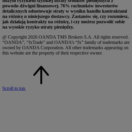
dużym ryzykiem szybkiej utraty środków pieniężnych z
powodu dźwigni finansowej. 76% rachunków inwestorów
detalicznych odnotowuje straty w wyniku handlu kontraktami
na różnicę u niniejszego dostawcy. Zastanów się, czy rozumiesz,
jak działają kontrakty na różnicę, i czy możesz pozwolić sobie
na wysokie ryzyko utraty pieniędzy.
@ Copyright 2026 OANDA TMS Brokers S.A. All rights reserved.
“OANDA”, “fxTrade” and OANDA’s “fx” family of trademarks are
owned by OANDA Corporation. All other trademarks appearing on
this website are the property of their respective owner.
Scroll to top