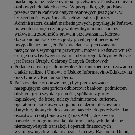
marketingu, nie będziemy mogli przetwarzać Państwa danych
osobowych do takich celów. W przypadku, gdy podstawą
przetwarzania Państwa danych osobowych jest zgoda, w
szczególności wyrażona dla celów realizacji przez
Administratora działań marketingowych, przysługuje Państwu
prawo do cofnięcia zgody w dowolnym momencie bez
wpływu na zgodność z prawem przetwarzania, którego
dokonano na podstawie zgody przed jej cofnięciem. W
przypadku uznania, że Państwa dane są przetwarzane
niezgodnie z wymogami prawnymi, możecie Państwo wnieść
skargę do właściwego organu nadzorczego, którym w Polsce
jest Prezes Urzędu Ochrony Danych Osobowych.
Podanie danych jest dobrowolne, lecz niezbędne dla zawarcia
a także realizacji Umowy o Usługę Informacyjno-Edukacyjną
oraz Umowy Rachunku Demo.
Państwa dane osobowe mogą być przekazywane
następującym kategoriom odbiorców: bankom, podmiotom
obsługującym szybkie płatności, spółkom z grupy
kapitałowej, do której należy Administrator, kurierom,
operatorom pocztowym, organom nadzoru, dostawcom
danych rynkowych, dostawcom narzędzi do przeciwdziałania
oszustwom (antyfraudowym) oraz AML, dostawcom
narzędzi, oprogramowania, platform służących do obsługi
nierzeczywistych transakcji i operacji finansowych
wykonywanych w toku realizacji Umowy Rachunku Demo,