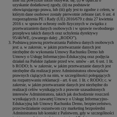
inne niż powyższe może odbywać się: (i) w oparciu o
uzyskanie dodatkowej zgody, (ii) na podstawie
obowiązującego prawa, lub (iii) gdy jest to zgodne z celem, w
którym dane osobowe zostały pierwotnie zebrane (art. 6 ust. 4
rozporządzenia PE i Rady (UE) 2016/679 z dnia 27 kwietnia
2016 r. w sprawie ochrony osób fizycznych w związku z
przetwarzaniem danych osobowych i w sprawie swobodnego
przepływu takich danych oraz uchylenia dyrektywy
95/46/WE, (zwanego dalej: „RODO”).
Podstawą prawną przetwarzania Państwa danych osobowych
jest: a. w zakresie, w jakim przetwarzanie danych jest
niezbędne do wykonania Umowy Rachunku Demo lub
Umowy o Usługę Informacyjno-Edukacyjną oraz podjęcia
działań na Pańskie żądanie przed ww. umów - art. 6 ust. 1 lit.
b RODO; b. w zakresie, w jakim przetwarzanie danych jest
niezbędne dla realizacji przez Administratora obowiązków
prawnych ciążących na nim, w szczególności polegających
na rozpatrywaniu reklamacji - art. 6 ust. 1 lit. c RODO; c. w
zakresie, w jakim przetwarzanie danych jest niezbędne do
realizacji celów wynikających z prawnie uzasadnionych
interesów Administratora, takich jak dochodzenie roszczeń
wynikających z zawartej Umowy o Usługę Informacyjno-
Edukacyjną lub Umowy Rachunku Demo, bezpieczeństwo,
przeciwdziałanie oszustwom czy marketing bezpośredni
Administratora lub kontakt z Państwem, gdy w szczególności