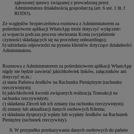
zgłoszonej sprawy związanej z prowadzoną przez
Administratora działalnością gospodarczą (art. 6 ust. 1 lit. f
RODO).
Ze względów bezpieczeństwa rozmowa z Administratorem za
pośrednictwem aplikacji WhatsApp może dotyczyć wyłącznie:
a) wsparcia podczas procesu otwierania Konta (wyjaśnienie
czynności składających się na procedurę onboardingu);
b) udzielania odpowiedzi na pytania klientów dotyczące działalności
Administratora.
Rozmowa z Administratorem za pośrednictwem aplikacji WhatsApp
nigdy nie będzie zawierać jakichkolwiek linków, załączników ani
dotyczyć m.in.:
a) stanu Państwa środków na Rachunku Pieniężnym (rachunku
rzeczywistym);
b) jakichkolwiek kwestii związanych realizacją Transakcji na
rachunku rzeczywistym;
c) składania Zleceń lub ich zmiany (na rachunku rzeczywistym);
d) zmiany lub aktualizacji danych osobowych Klienta;
e) składania dyspozycji wpłaty lub wypłaty środków na Rachunek
Pieniężny (rachunek rzeczywisty).
W przypadku przekazywania danych osobowych do państw