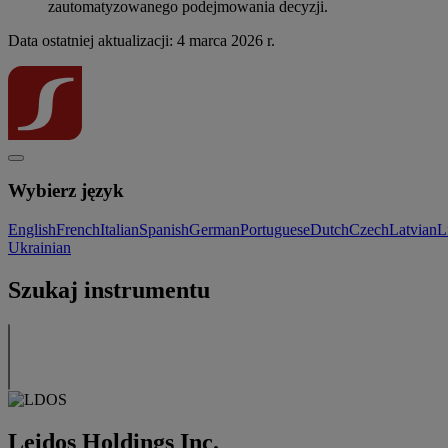
zautomatyzowanego podejmowania decyzji.
Data ostatniej aktualizacji: 4 marca 2026 r.
Wybierz język
English
French
Italian
Spanish
German
Portuguese
Dutch
Czech
Latvian
L
Ukrainian
Szukaj instrumentu
Leidos Holdings Inc.