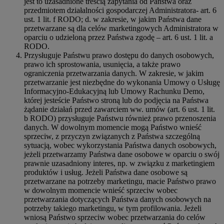
jest to uzasadnione treścią zapytania od Państwa oraz
przedmiotem działalności gospodarczej Administratora- art. 6
ust. 1 lit. f RODO; d. w zakresie, w jakim Państwa dane
przetwarzane są dla celów marketingowych Administratora w
oparciu o udzieloną przez Państwa zgodę – art. 6 ust. 1 lit. a
RODO.
Przysługuje Państwu prawo dostępu do danych osobowych,
prawo ich sprostowania, usunięcia, a także prawo
ograniczenia przetwarzania danych. W zakresie, w jakim
przetwarzanie jest niezbędne do wykonania Umowy o Usługę
Informacyjno-Edukacyjną lub Umowy Rachunku Demo,
której jesteście Państwo stroną lub do podjęcia na Państwa
żądanie działań przed zawarciem ww. umów (art. 6 ust. 1 lit.
b RODO) przysługuje Państwu również prawo przenoszenia
danych. W dowolnym momencie mogą Państwo wnieść
sprzeciw, z przyczyn związanych z Państwa szczególną
sytuacją, wobec wykorzystania Państwa danych osobowych,
jeżeli przetwarzamy Państwa dane osobowe w oparciu o swój
prawnie uzasadniony interes, np. w związku z marketingiem
produktów i usług. Jeżeli Państwa dane osobowe są
przetwarzane na potrzeby marketingu, macie Państwo prawo
w dowolnym momencie wnieść sprzeciw wobec
przetwarzania dotyczących Państwa danych osobowych na
potrzeby takiego marketingu, w tym profilowania. Jeżeli
wniosą Państwo sprzeciw wobec przetwarzania do celów