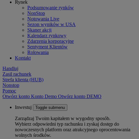
Rynek
Podsumowanie rynków
NonStop
Notowania Live
Sezon wyników w USA
Skaner akcji
Kalendarz rynkowy
Zdarzenia korporacyjne
Sentyment Klientów
Rolowania
Kontakt
Handluj
Zasil rachunek
Strefa klienta (HUB)
Nonstop
Pomoc
Otwórz konto
Konto
Demo
Otwórz konto DEMO
Inwestuj
Toggle submenu
Zarządzaj Twoim kapitałem w wygodny sposób.
Wybierz odpowiedni typ rachunku i zyskaj dostęp do
nowoczesnych platform oraz atrakcyjnego oprocentowania
wolnych środków.