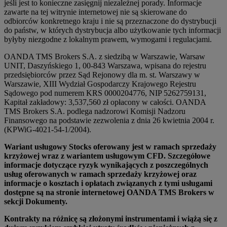
jeśli jest to konieczne zasięgnij niezależnej porady. Informacje
zawarte na tej witrynie internetowej nie są skierowane do
odbiorców konkretnego kraju i nie są przeznaczone do dystrybucji
do państw, w których dystrybucja albo użytkowanie tych informacji
byłyby niezgodne z lokalnym prawem, wymogami i regulacjami.
OANDA TMS Brokers S.A. z siedzibą w Warszawie, Warsaw
UNIT, Daszyńskiego 1, 00-843 Warszawa, wpisana do rejestru
przedsiębiorców przez Sąd Rejonowy dla m. st. Warszawy w
Warszawie, XIII Wydział Gospodarczy Krajowego Rejestru
Sądowego pod numerem KRS 0000204776, NIP 5262759131,
Kapitał zakładowy: 3,537,560 zł opłacony w całości. OANDA
TMS Brokers S.A. podlega nadzorowi Komisji Nadzoru
Finansowego na podstawie zezwolenia z dnia 26 kwietnia 2004 r.
(KPWiG-4021-54-1/2004).
Wariant usługowy Stocks oferowany jest w ramach sprzedaży
krzyżowej wraz z wariantem usługowym CFD. Szczegółowe
informacje dotyczące ryzyk wynikających z poszczególnych
usług oferowanych w ramach sprzedaży krzyżowej oraz
informacje o kosztach i opłatach związanych z tymi usługami
dostępne są na stronie internetowej OANDA TMS Brokers w
sekcji Dokumenty.
Kontrakty na różnicę są złożonymi instrumentami i wiążą się z