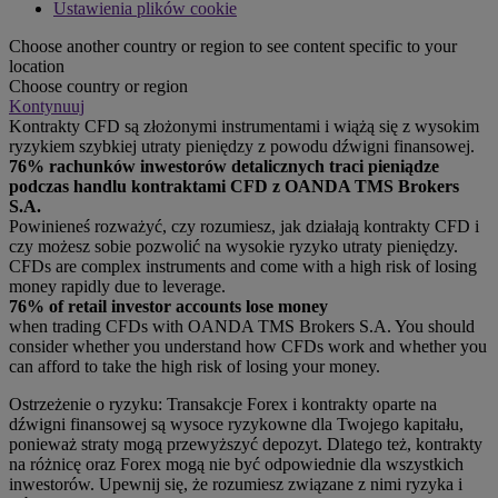
Ustawienia plików cookie
Choose another country or region to see content specific to your
location
Choose country or region
Kontynuuj
Kontrakty CFD są złożonymi instrumentami i wiążą się z wysokim
ryzykiem szybkiej utraty pieniędzy z powodu dźwigni finansowej.
76% rachunków inwestorów detalicznych traci pieniądze
podczas handlu kontraktami CFD z OANDA TMS Brokers
S.A.
Powinieneś rozważyć, czy rozumiesz, jak działają kontrakty CFD i
czy możesz sobie pozwolić na wysokie ryzyko utraty pieniędzy.
CFDs are complex instruments and come with a high risk of losing
money rapidly due to leverage.
76% of retail investor accounts lose money
when trading CFDs with OANDA TMS Brokers S.A. You should
consider whether you understand how CFDs work and whether you
can afford to take the high risk of losing your money.
Ostrzeżenie o ryzyku: Transakcje Forex i kontrakty oparte na
dźwigni finansowej są wysoce ryzykowne dla Twojego kapitału,
ponieważ straty mogą przewyższyć depozyt. Dlatego też, kontrakty
na różnicę oraz Forex mogą nie być odpowiednie dla wszystkich
inwestorów. Upewnij się, że rozumiesz związane z nimi ryzyka i