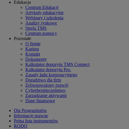
Edukacja
Centrum Edukacji
Artykuły edukacyjne
Webinary i szkolenia
Analizy rynkowe
Strefa TMS
Centrum pomocy
Pozostałe
O firmie
Kariera
Kontakt
Dokumenty
Kalkulator depozytu TMS Connect
Kalkulator depozytu Pro.
Zasady ładu korporacyjnego
Doradztwo dla firm
Zrównoważony rozwój
Cyberbezpieczeństwo
Zarządzanie aktywami
Dane finansowe
Dla Programistów
Informacje prawne
Pełna lista instrumentów
RODO