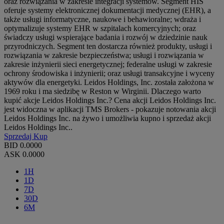
oraz rozwiązania w zakresie integracji systemów. Segment HIS
oferuje systemy elektronicznej dokumentacji medycznej (EHR), a
także usługi informatyczne, naukowe i behawioralne; wdraża i
optymalizuje systemy EHR w szpitalach komercyjnych; oraz
świadczy usługi wspierające badania i rozwój w dziedzinie nauk
przyrodniczych. Segment ten dostarcza również produkty, usługi i
rozwiązania w zakresie bezpieczeństwa; usługi i rozwiązania w
zakresie inżynierii sieci energetycznej; federalne usługi w zakresie
ochrony środowiska i inżynierii; oraz usługi transakcyjne i wyceny
aktywów dla energetyki. Leidos Holdings, Inc. została założona w
1969 roku i ma siedzibę w Reston w Wirginii. Dlaczego warto
kupić akcje Leidos Holdings Inc.? Cena akcji Leidos Holdings Inc.
jest widoczna w aplikacji TMS Brokers - pokazuje notowania akcji
Leidos Holdings Inc. na żywo i umożliwia kupno i sprzedaż akcji
Leidos Holdings Inc..
Sprzedaj
Kup
BID
0.0000
ASK
0.0000
1H
1D
7D
30D
6M