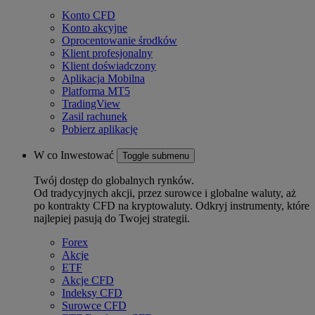
Konto CFD
Konto akcyjne
Oprocentowanie środków
Klient profesjonalny
Klient doświadczony
Aplikacja Mobilna
Platforma MT5
TradingView
Zasil rachunek
Pobierz aplikację
W co Inwestować
Toggle submenu
Twój dostęp do globalnych rynków.
Od tradycyjnych akcji, przez surowce i globalne waluty, aż
po kontrakty CFD na kryptowaluty. Odkryj instrumenty, które
najlepiej pasują do Twojej strategii.
Forex
Akcje
ETF
Akcje CFD
Indeksy CFD
Surowce CFD