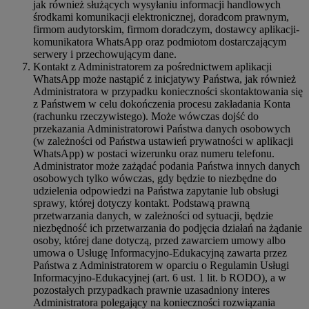
jak również służących wysyłaniu informacji handlowych
środkami komunikacji elektronicznej, doradcom prawnym,
firmom audytorskim, firmom doradczym, dostawcy aplikacji-
komunikatora WhatsApp oraz podmiotom dostarczającym
serwery i przechowującym dane.
Kontakt z Administratorem za pośrednictwem aplikacji
WhatsApp może nastąpić z inicjatywy Państwa, jak również
Administratora w przypadku konieczności skontaktowania się
z Państwem w celu dokończenia procesu zakładania Konta
(rachunku rzeczywistego). Może wówczas dojść do
przekazania Administratorowi Państwa danych osobowych
(w zależności od Państwa ustawień prywatności w aplikacji
WhatsApp) w postaci wizerunku oraz numeru telefonu.
Administrator może zażądać podania Państwa innych danych
osobowych tylko wówczas, gdy będzie to niezbędne do
udzielenia odpowiedzi na Państwa zapytanie lub obsługi
sprawy, której dotyczy kontakt. Podstawą prawną
przetwarzania danych, w zależności od sytuacji, będzie
niezbędność ich przetwarzania do podjęcia działań na żądanie
osoby, której dane dotyczą, przed zawarciem umowy albo
umowa o Usługę Informacyjno-Edukacyjną zawarta przez
Państwa z Administratorem w oparciu o Regulamin Usługi
Informacyjno-Edukacyjnej (art. 6 ust. 1 lit. b RODO), a w
pozostałych przypadkach prawnie uzasadniony interes
Administratora polegający na konieczności rozwiązania