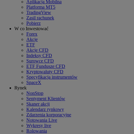
Aplikacja Mobilna
Platforma MT5
TradingView
Zasil rachunek
Pobierz
W co Inwestować
Forex
Akcje
ETF
Akcje CFD
Indeksy CFD
Surowce CFD
ETF Fundusze CFD
Kryptowaluty CFD
Specyfikacja instrumentów
SpaceX
Rynek
NonStop
Sentyment Klientów
Skaner akcji
Kalendarz rynkowy
Zdarzenia korporacyjne
Notowania Live
Wykresy live
Rolowania