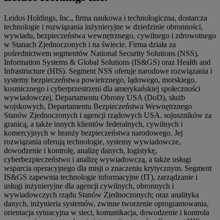
Leidos Holdings, Inc., firma naukowa i technologiczna, dostarcza
technologie i rozwiązania inżynieryjne w dziedzinie obronności,
wywiadu, bezpieczeństwa wewnętrznego, cywilnego i zdrowotnego
w Stanach Zjednoczonych i na świecie. Firma działa za
pośrednictwem segmentów National Security Solutions (NSS),
Information Systems & Global Solutions (IS&GS) oraz Health and
Infrastructure (HIS). Segment NSS oferuje narodowe rozwiązania i
systemy bezpieczeństwa powietrznego, lądowego, morskiego,
kosmicznego i cyberprzestrzeni dla amerykańskiej społeczności
wywiadowczej, Departamentu Obrony USA (DoD), służb
wojskowych, Departamentu Bezpieczeństwa Wewnętrznego
Stanów Zjednoczonych i agencji rządowych USA. sojuszników za
granicą, a także innych klientów federalnych, cywilnych i
komercyjnych w branży bezpieczeństwa narodowego. Jej
rozwiązania oferują technologie, systemy wywiadowcze,
dowodzenie i kontrolę, analizę danych, logistykę,
cyberbezpieczeństwo i analizę wywiadowczą, a także usługi
wsparcia operacyjnego dla misji o znaczeniu krytycznym. Segment
IS&GS zapewnia technologie informacyjne (IT), zarządzanie i
usługi inżynieryjne dla agencji cywilnych, obronnych i
wywiadowczych rządu Stanów Zjednoczonych; oraz analityka
danych, inżynieria systemów, zwinne tworzenie oprogramowania,
orientacja sytuacyjna w sieci, komunikacja, dowodzenie i kontrola