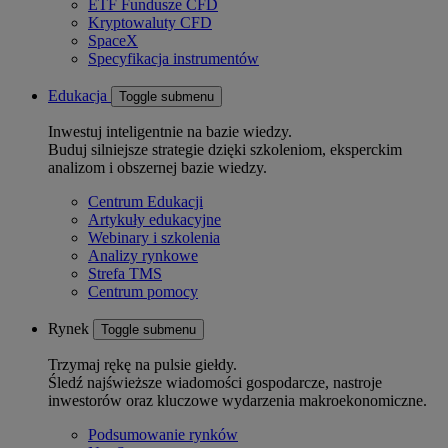
ETF Fundusze CFD
Kryptowaluty CFD
SpaceX
Specyfikacja instrumentów
Edukacja
Toggle submenu
Inwestuj inteligentnie na bazie wiedzy.
Buduj silniejsze strategie dzięki szkoleniom, eksperckim
analizom i obszernej bazie wiedzy.
Centrum Edukacji
Artykuły edukacyjne
Webinary i szkolenia
Analizy rynkowe
Strefa TMS
Centrum pomocy
Rynek
Toggle submenu
Trzymaj rękę na pulsie giełdy.
Śledź najświeższe wiadomości gospodarcze, nastroje
inwestorów oraz kluczowe wydarzenia makroekonomiczne.
Podsumowanie rynków