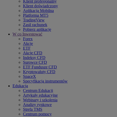
Klient profesjonalny
Klient doświadczony
Aplikacja Mobilna
Platforma MT5
TradingView
Zasil rachunek
Pobierz aplikację
W co Inwestować
Forex
Akcje
ETF
Akcje CFD
Indeksy CFD
Surowce CFD
ETF Fundusze CFD
Kryptowaluty CFD
SpaceX
Specyfikacja instrumentów
Edukacja
Centrum Edukacji
Artykuły edukacyjne
Webinary i szkolenia
Analizy rynkowe
Strefa TMS
Centrum pomocy