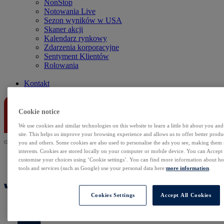
NonStop
Notowania Live
Sezon wyników w USA
Skaner akcji
Kalendarz rynkowy
Zdarzenia korporacyjne
Sentyment Klientów
Rolowania
Kontakt
Cookie notice
We use cookies and similar technologies on this website to learn a little bit about you an
site. This helps us improve your browsing experience and allows us to offer better produc
you and others. Some cookies are also used to personalise the ads you see, making them
interests. Cookies are stored locally on your computer or mobile device. You can Accept o
customise your choices using ‘Cookie settings’. You can find more information about 
tools and services (such as Google) use your personal data here:
more information
.
Cookies Settings
Accept All Cookies