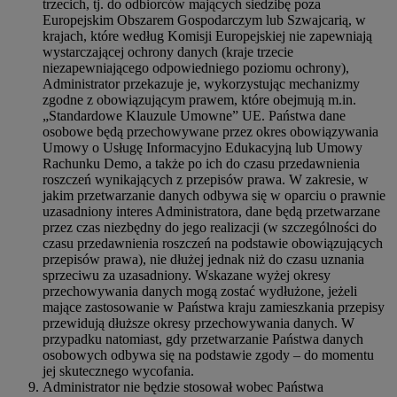
trzecich, tj. do odbiorców mających siedzibę poza
Europejskim Obszarem Gospodarczym lub Szwajcarią, w
krajach, które według Komisji Europejskiej nie zapewniają
wystarczającej ochrony danych (kraje trzecie
niezapewniającego odpowiedniego poziomu ochrony),
Administrator przekazuje je, wykorzystując mechanizmy
zgodne z obowiązującym prawem, które obejmują m.in.
„Standardowe Klauzule Umowne” UE. Państwa dane
osobowe będą przechowywane przez okres obowiązywania
Umowy o Usługę Informacyjno Edukacyjną lub Umowy
Rachunku Demo, a także po ich do czasu przedawnienia
roszczeń wynikających z przepisów prawa. W zakresie, w
jakim przetwarzanie danych odbywa się w oparciu o prawnie
uzasadniony interes Administratora, dane będą przetwarzane
przez czas niezbędny do jego realizacji (w szczególności do
czasu przedawnienia roszczeń na podstawie obowiązujących
przepisów prawa), nie dłużej jednak niż do czasu uznania
sprzeciwu za uzasadniony. Wskazane wyżej okresy
przechowywania danych mogą zostać wydłużone, jeżeli
mające zastosowanie w Państwa kraju zamieszkania przepisy
przewidują dłuższe okresy przechowywania danych. W
przypadku natomiast, gdy przetwarzanie Państwa danych
osobowych odbywa się na podstawie zgody – do momentu
jej skutecznego wycofania.
Administrator nie będzie stosował wobec Państwa