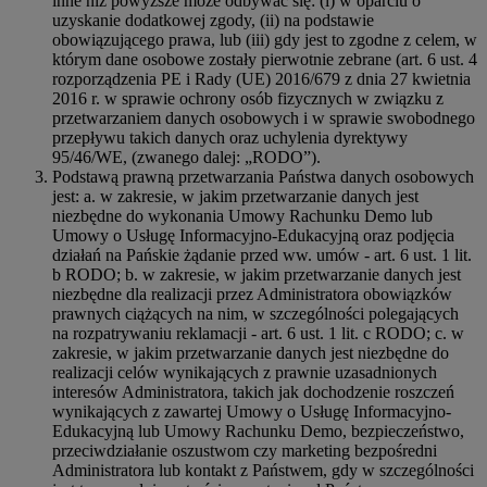
inne niż powyższe może odbywać się: (i) w oparciu o
uzyskanie dodatkowej zgody, (ii) na podstawie
obowiązującego prawa, lub (iii) gdy jest to zgodne z celem, w
którym dane osobowe zostały pierwotnie zebrane (art. 6 ust. 4
rozporządzenia PE i Rady (UE) 2016/679 z dnia 27 kwietnia
2016 r. w sprawie ochrony osób fizycznych w związku z
przetwarzaniem danych osobowych i w sprawie swobodnego
przepływu takich danych oraz uchylenia dyrektywy
95/46/WE, (zwanego dalej: „RODO”).
Podstawą prawną przetwarzania Państwa danych osobowych
jest: a. w zakresie, w jakim przetwarzanie danych jest
niezbędne do wykonania Umowy Rachunku Demo lub
Umowy o Usługę Informacyjno-Edukacyjną oraz podjęcia
działań na Pańskie żądanie przed ww. umów - art. 6 ust. 1 lit.
b RODO; b. w zakresie, w jakim przetwarzanie danych jest
niezbędne dla realizacji przez Administratora obowiązków
prawnych ciążących na nim, w szczególności polegających
na rozpatrywaniu reklamacji - art. 6 ust. 1 lit. c RODO; c. w
zakresie, w jakim przetwarzanie danych jest niezbędne do
realizacji celów wynikających z prawnie uzasadnionych
interesów Administratora, takich jak dochodzenie roszczeń
wynikających z zawartej Umowy o Usługę Informacyjno-
Edukacyjną lub Umowy Rachunku Demo, bezpieczeństwo,
przeciwdziałanie oszustwom czy marketing bezpośredni
Administratora lub kontakt z Państwem, gdy w szczególności