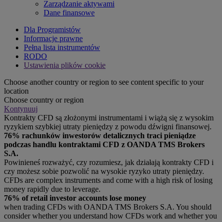
Zarządzanie aktywami
Dane finansowe
Dla Programistów
Informacje prawne
Pełna lista instrumentów
RODO
Ustawienia plików cookie
Choose another country or region to see content specific to your
location
Choose country or region
Kontynuuj
Kontrakty CFD są złożonymi instrumentami i wiążą się z wysokim
ryzykiem szybkiej utraty pieniędzy z powodu dźwigni finansowej.
76% rachunków inwestorów detalicznych traci pieniądze
podczas handlu kontraktami CFD z OANDA TMS Brokers
S.A.
Powinieneś rozważyć, czy rozumiesz, jak działają kontrakty CFD i
czy możesz sobie pozwolić na wysokie ryzyko utraty pieniędzy.
CFDs are complex instruments and come with a high risk of losing
money rapidly due to leverage.
76% of retail investor accounts lose money
when trading CFDs with OANDA TMS Brokers S.A. You should
consider whether you understand how CFDs work and whether you