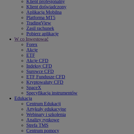
Klient profesjonalny
Klient doświadczony
Aplikacja Mobilna
Platforma MT5
TradingView
Zasil rachunek
Pobierz aplikację
W co Inwestować
Forex
Akcje
ETF
Akcje CFD
Indeksy CFD
Surowce CFD
ETF Fundusze CFD
Kryptowaluty CFD
SpaceX
Specyfikacja instrumentów
Edukacja
Centrum Edukacji
Artykuły edukacyjne
Webinary i szkolenia
Analizy rynkowe
Strefa TMS
Centrum pomocy