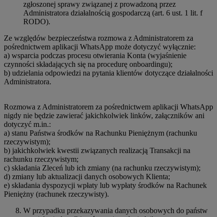
zgłoszonej sprawy związanej z prowadzoną przez
Administratora działalnością gospodarczą (art. 6 ust. 1 lit. f
RODO).
Ze względów bezpieczeństwa rozmowa z Administratorem za
pośrednictwem aplikacji WhatsApp może dotyczyć wyłącznie:
a) wsparcia podczas procesu otwierania Konta (wyjaśnienie
czynności składających się na procedurę onboardingu);
b) udzielania odpowiedzi na pytania klientów dotyczące działalności
Administratora.
Rozmowa z Administratorem za pośrednictwem aplikacji WhatsApp
nigdy nie będzie zawierać jakichkolwiek linków, załączników ani
dotyczyć m.in.:
a) stanu Państwa środków na Rachunku Pieniężnym (rachunku
rzeczywistym);
b) jakichkolwiek kwestii związanych realizacją Transakcji na
rachunku rzeczywistym;
c) składania Zleceń lub ich zmiany (na rachunku rzeczywistym);
d) zmiany lub aktualizacji danych osobowych Klienta;
e) składania dyspozycji wpłaty lub wypłaty środków na Rachunek
Pieniężny (rachunek rzeczywisty).
W przypadku przekazywania danych osobowych do państw