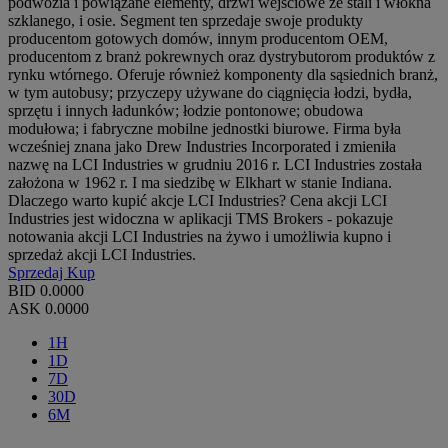
podwozia i powiązane elementy, drzwi wejściowe ze stali i włókna
szklanego, i osie. Segment ten sprzedaje swoje produkty
producentom gotowych domów, innym producentom OEM,
producentom z branż pokrewnych oraz dystrybutorom produktów z
rynku wtórnego. Oferuje również komponenty dla sąsiednich branż,
w tym autobusy; przyczepy używane do ciągnięcia łodzi, bydła,
sprzętu i innych ładunków; łodzie pontonowe; obudowa
modułowa; i fabryczne mobilne jednostki biurowe. Firma była
wcześniej znana jako Drew Industries Incorporated i zmieniła
nazwę na LCI Industries w grudniu 2016 r. LCI Industries została
założona w 1962 r. I ma siedzibę w Elkhart w stanie Indiana.
Dlaczego warto kupić akcje LCI Industries? Cena akcji LCI
Industries jest widoczna w aplikacji TMS Brokers - pokazuje
notowania akcji LCI Industries na żywo i umożliwia kupno i
sprzedaż akcji LCI Industries.
Sprzedaj
Kup
BID
0.0000
ASK
0.0000
1H
1D
7D
30D
6M