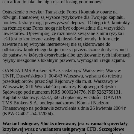
can afford to take the high risk of losing your money.
Ostrzeżenie o ryzyku: Transakcje Forex i kontrakty oparte na
dźwigni finansowej są wysoce ryzykowne dla Twojego kapitału,
ponieważ straty mogą przewyższyć depozyt. Dlatego też, kontrakty
na różnicę oraz Forex mogą nie być odpowiednie dla wszystkich
inwestorów. Upewnij się, że rozumiesz związane z nimi ryzyka i
jeśli jest to konieczne zasięgnij niezależnej porady. Informacje
zawarte na tej witrynie internetowej nie są skierowane do
odbiorców konkretnego kraju i nie są przeznaczone do dystrybucji
do państw, w których dystrybucja albo użytkowanie tych informacji
byłyby niezgodne z lokalnym prawem, wymogami i regulacjami.
OANDA TMS Brokers S.A. z siedzibą w Warszawie, Warsaw
UNIT, Daszyńskiego 1, 00-843 Warszawa, wpisana do rejestru
przedsiębiorców przez Sąd Rejonowy dla m. st. Warszawy w
Warszawie, XIII Wydział Gospodarczy Krajowego Rejestru
Sądowego pod numerem KRS 0000204776, NIP 5262759131,
Kapitał zakładowy: 3,537,560 zł opłacony w całości. OANDA
TMS Brokers S.A. podlega nadzorowi Komisji Nadzoru
Finansowego na podstawie zezwolenia z dnia 26 kwietnia 2004 r.
(KPWiG-4021-54-1/2004).
Wariant usługowy Stocks oferowany jest w ramach sprzedaży
krzyżowej wraz z wariantem usługowym CFD. Szczegółowe