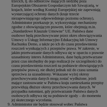
trzecich, tj. do odbiorców mających siedzibę poza
Europejskim Obszarem Gospodarczym lub Szwajcarią, w
krajach, które według Komisji Europejskiej nie zapewniają
wystarczającej ochrony danych (kraje trzecie
niezapewniającego odpowiedniego poziomu ochrony),
Administrator przekazuje je, wykorzystując mechanizmy
zgodne z obowiązującym prawem, które obejmują m.in.
„Standardowe Klauzule Umowne” UE. Państwa dane
osobowe będą przechowywane przez okres obowiązywania
Umowy o Usługę Informacyjno Edukacyjną lub Umowy
Rachunku Demo, a także po ich do czasu przedawnienia
roszczeń wynikających z przepisów prawa. W zakresie, w
jakim przetwarzanie danych odbywa się w oparciu o prawnie
uzasadniony interes Administratora, dane będą przetwarzane
przez czas niezbędny do jego realizacji (w szczególności do
czasu przedawnienia roszczeń na podstawie obowiązujących
przepisów prawa), nie dłużej jednak niż do czasu uznania
sprzeciwu za uzasadniony. Wskazane wyżej okresy
przechowywania danych mogą zostać wydłużone, jeżeli
mające zastosowanie w Państwa kraju zamieszkania przepisy
przewidują dłuższe okresy przechowywania danych. W
przypadku natomiast, gdy przetwarzanie Państwa danych
osobowych odbywa się na podstawie zgody – do momentu
jej skutecznego wycofania.
Administrator nie będzie stosował wobec Państwa