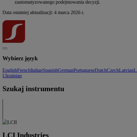
zautomatyzowanego podejmowania decyzji.
Data ostatniej aktualizacji: 4 marca 2026 r.
Wybierz język
English
French
Italian
Spanish
German
Portuguese
Dutch
Czech
Latvian
L
Ukrainian
Szukaj instrumentu
LCI Industries