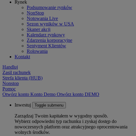
Rynek
Podsumowanie rynków
NonStop
Notowania Live
Sezon wyników w USA
Skaner akcji
Kalendarz rynkowy
Zdarzenia korporacyjne
Sentyment Klientów
Rolowania
Kontakt
Handluj
Zasil rachunek
Strefa klienta (HUB)
Nonstop
Pomoc
Otwórz konto
Konto
Demo
Otwórz konto DEMO
Inwestuj
Toggle submenu
Zarządzaj Twoim kapitałem w wygodny sposób.
Wybierz odpowiedni typ rachunku i zyskaj dostęp do
nowoczesnych platform oraz atrakcyjnego oprocentowania
wolnych środków.