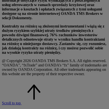
informacje dotyczące ryzyk wynikających z poszczególnych
usług oferowanych w ramach sprzedaży krzyżowej oraz
informacje o kosztach i opłatach związanych z tymi usługami
dostępne są na stronie internetowej OANDA TMS Brokers w
sekcji Dokumenty.
Kontrakty na różnicę są złożonymi instrumentami i wiążą się z
dużym ryzykiem szybkiej utraty środków pieniężnych z
powodu dźwigni finansowej. 76% rachunków inwestorów
detalicznych odnotowuje straty w wyniku handlu kontraktami
na różnicę u niniejszego dostawcy. Zastanów się, czy rozumiesz,
jak działają kontrakty na różnicę, i czy możesz pozwolić sobie
na wysokie ryzyko utraty pieniędzy.
@ Copyright 2026 OANDA TMS Brokers S.A. All rights reserved.
“OANDA”, “fxTrade” and OANDA’s “fx” family of trademarks are
owned by OANDA Corporation. All other trademarks appearing on
this website are the property of their respective owner.
Scroll to top