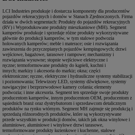
LCI Industries produkuje i dostarcza komponenty dla producentów
pojazdów rekreacyjnych i domów w Stanach Zjednoczonych. Firma
działa w dwóch segmentach: Produkty do pojazdów rekreacyjnych
(RV) i Wyprodukowane produkty mieszkaniowe (MH). Segment
kamperów produkuje i sprzedaje różne produkty wykorzystywane
głównie do produkcji kamperów, w tym stalowe podwozia
holowanych kamperów; meble i materace; osie i rozwiązania
zawieszenia do przyczepianych pojazdów kempingowych; drzwi
wejściowe, bagażowe, tarasowe i rampowe; mechanizmy i
rozwiązania wysuwne; stopnie wejściowe elektryczne i
ręczne; termoformowane produkty do kąpieli, kuchni i
innych; markizy i akcesoria do markiz; okna; części
elektroniczne; ręczne, elektryczne i hydrauliczne systemy stabilizacji
i poziomowania; Telewizory LED, systemy dźwiękowe, systemy
nawigacyjne i bezprzewodowe kamery cofania; elementy
podwozia; i inne akcesoria. Segment ten sprzedaje swoje produkty
producentom kamperów, innym producentom OEM, producentom z
sąsiednich branż oraz dystrybutorom i sprzedawcom detalicznym
produktów na rynku wtórnym. Segment MH zajmuje się produkcją i
sprzedażą różnorodnych produktów, które są wykorzystywane
przede wszystkim w produkcji domów, takich jak okna winylowe i
aluminiowe, aluminiowe i winylowe drzwi tarasowe,
termoformowane produkty łazienkowe i kuchenne, stalowe