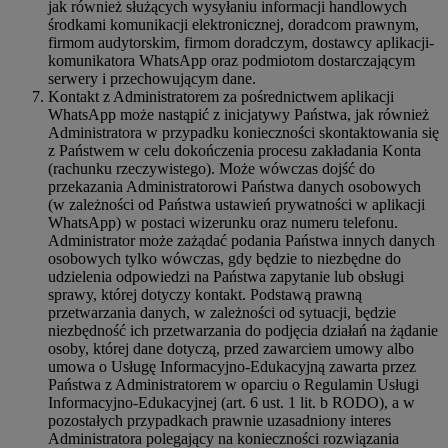
jak również służących wysyłaniu informacji handlowych
środkami komunikacji elektronicznej, doradcom prawnym,
firmom audytorskim, firmom doradczym, dostawcy aplikacji-
komunikatora WhatsApp oraz podmiotom dostarczającym
serwery i przechowującym dane.
Kontakt z Administratorem za pośrednictwem aplikacji
WhatsApp może nastąpić z inicjatywy Państwa, jak również
Administratora w przypadku konieczności skontaktowania się
z Państwem w celu dokończenia procesu zakładania Konta
(rachunku rzeczywistego). Może wówczas dojść do
przekazania Administratorowi Państwa danych osobowych
(w zależności od Państwa ustawień prywatności w aplikacji
WhatsApp) w postaci wizerunku oraz numeru telefonu.
Administrator może zażądać podania Państwa innych danych
osobowych tylko wówczas, gdy będzie to niezbędne do
udzielenia odpowiedzi na Państwa zapytanie lub obsługi
sprawy, której dotyczy kontakt. Podstawą prawną
przetwarzania danych, w zależności od sytuacji, będzie
niezbędność ich przetwarzania do podjęcia działań na żądanie
osoby, której dane dotyczą, przed zawarciem umowy albo
umowa o Usługę Informacyjno-Edukacyjną zawarta przez
Państwa z Administratorem w oparciu o Regulamin Usługi
Informacyjno-Edukacyjnej (art. 6 ust. 1 lit. b RODO), a w
pozostałych przypadkach prawnie uzasadniony interes
Administratora polegający na konieczności rozwiązania