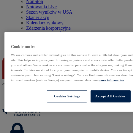
NonStop
Notowania Live
Sezon wyników w USA
Skaner akcji
Kalendarz rynkowy
Zdarzenia korporacyjne
Sentyment Klientów
Rolowania
Cookie notice
Kontakt
We use cookies and similar technologies on this website to learn a little bit about you an
site. This helps us improve your browsing experience and allows us to offer better produc
you and others. Some cookies are also used to personalise the ads you see, making them
interests. Cookies are stored locally on your computer or mobile device. You can Accept o
customise your choices using ‘Cookie settings’. You can find more information about 
tools and services (such as Google) use your personal data here:
more information
.
Cookies Settings
Accept All Cookies