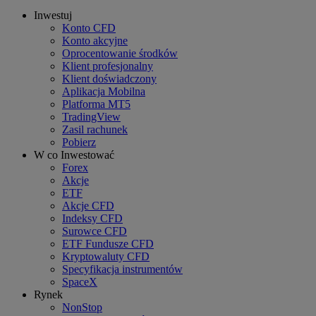
Inwestuj
Konto CFD
Konto akcyjne
Oprocentowanie środków
Klient profesjonalny
Klient doświadczony
Aplikacja Mobilna
Platforma MT5
TradingView
Zasil rachunek
Pobierz
W co Inwestować
Forex
Akcje
ETF
Akcje CFD
Indeksy CFD
Surowce CFD
ETF Fundusze CFD
Kryptowaluty CFD
Specyfikacja instrumentów
SpaceX
Rynek
NonStop