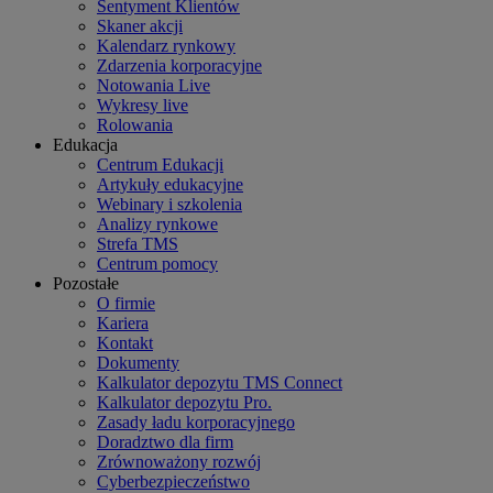
Sentyment Klientów
Skaner akcji
Kalendarz rynkowy
Zdarzenia korporacyjne
Notowania Live
Wykresy live
Rolowania
Edukacja
Centrum Edukacji
Artykuły edukacyjne
Webinary i szkolenia
Analizy rynkowe
Strefa TMS
Centrum pomocy
Pozostałe
O firmie
Kariera
Kontakt
Dokumenty
Kalkulator depozytu TMS Connect
Kalkulator depozytu Pro.
Zasady ładu korporacyjnego
Doradztwo dla firm
Zrównoważony rozwój
Cyberbezpieczeństwo