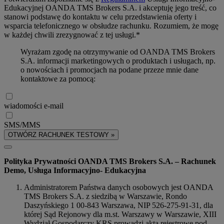
Edukacyjnej OANDA TMS Brokers S.A. i akceptuję jego treść, co
stanowi podstawę do kontaktu w celu przedstawienia oferty i
wsparcia telefonicznego w obsłudze rachunku. Rozumiem, że mogę
w każdej chwili zrezygnować z tej usługi.*
Wyrażam zgodę na otrzymywanie od OANDA TMS Brokers
S.A. informacji marketingowych o produktach i usługach, np.
o nowościach i promocjach na podane przeze mnie dane
kontaktowe za pomocą:
wiadomości e-mail
SMS/MMS
OTWÓRZ RACHUNEK TESTOWY »
Polityka Prywatności OANDA TMS Brokers S.A. – Rachunek
Demo, Usługa Informacyjno- Edukacyjna
Administratorem Państwa danych osobowych jest OANDA
TMS Brokers S.A. z siedzibą w Warszawie, Rondo
Daszyńskiego 1 00-843 Warszawa, NIP 526-275-91-31, dla
której Sąd Rejonowy dla m.st. Warszawy w Warszawie, XIII
Wydział Gospodarczy KRS prowadzi akta rejestrowe pod