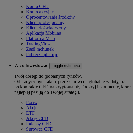
Konto CFD
Konto akcyjne
Oprocentowanie środków
Klient profesjonalny
Klient doświadczony
Aplikacja Mobilna
Platforma MT5
TradingView
Zasil rachunek
Pobierz aplikację
W co Inwestować
Toggle submenu
Twój dostęp do globalnych rynków.
Od tradycyjnych akcji, przez surowce i globalne waluty, aż
po kontrakty CFD na kryptowaluty. Odkryj instrumenty, które
najlepiej pasują do Twojej strategii.
Forex
Akcje
ETF
Akcje CFD
Indeksy CFD
Surowce CFD