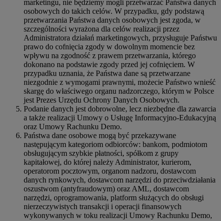
marketingu, nie będziemy mogli przetwarzać Państwa danych
osobowych do takich celów. W przypadku, gdy podstawą
przetwarzania Państwa danych osobowych jest zgoda, w
szczególności wyrażona dla celów realizacji przez
Administratora działań marketingowych, przysługuje Państwu
prawo do cofnięcia zgody w dowolnym momencie bez
wpływu na zgodność z prawem przetwarzania, którego
dokonano na podstawie zgody przed jej cofnięciem. W
przypadku uznania, że Państwa dane są przetwarzane
niezgodnie z wymogami prawnymi, możecie Państwo wnieść
skargę do właściwego organu nadzorczego, którym w Polsce
jest Prezes Urzędu Ochrony Danych Osobowych.
Podanie danych jest dobrowolne, lecz niezbędne dla zawarcia
a także realizacji Umowy o Usługę Informacyjno-Edukacyjną
oraz Umowy Rachunku Demo.
Państwa dane osobowe mogą być przekazywane
następującym kategoriom odbiorców: bankom, podmiotom
obsługującym szybkie płatności, spółkom z grupy
kapitałowej, do której należy Administrator, kurierom,
operatorom pocztowym, organom nadzoru, dostawcom
danych rynkowych, dostawcom narzędzi do przeciwdziałania
oszustwom (antyfraudowym) oraz AML, dostawcom
narzędzi, oprogramowania, platform służących do obsługi
nierzeczywistych transakcji i operacji finansowych
wykonywanych w toku realizacji Umowy Rachunku Demo,