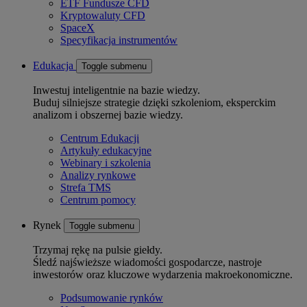
ETF Fundusze CFD
Kryptowaluty CFD
SpaceX
Specyfikacja instrumentów
Edukacja
Toggle submenu
Inwestuj inteligentnie na bazie wiedzy.
Buduj silniejsze strategie dzięki szkoleniom, eksperckim
analizom i obszernej bazie wiedzy.
Centrum Edukacji
Artykuły edukacyjne
Webinary i szkolenia
Analizy rynkowe
Strefa TMS
Centrum pomocy
Rynek
Toggle submenu
Trzymaj rękę na pulsie giełdy.
Śledź najświeższe wiadomości gospodarcze, nastroje
inwestorów oraz kluczowe wydarzenia makroekonomiczne.
Podsumowanie rynków