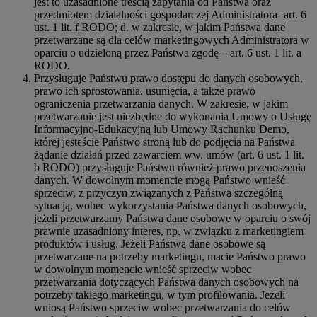
jest to uzasadnione treścią zapytania od Państwa oraz
przedmiotem działalności gospodarczej Administratora- art. 6
ust. 1 lit. f RODO; d. w zakresie, w jakim Państwa dane
przetwarzane są dla celów marketingowych Administratora w
oparciu o udzieloną przez Państwa zgodę – art. 6 ust. 1 lit. a
RODO.
Przysługuje Państwu prawo dostępu do danych osobowych,
prawo ich sprostowania, usunięcia, a także prawo
ograniczenia przetwarzania danych. W zakresie, w jakim
przetwarzanie jest niezbędne do wykonania Umowy o Usługę
Informacyjno-Edukacyjną lub Umowy Rachunku Demo,
której jesteście Państwo stroną lub do podjęcia na Państwa
żądanie działań przed zawarciem ww. umów (art. 6 ust. 1 lit.
b RODO) przysługuje Państwu również prawo przenoszenia
danych. W dowolnym momencie mogą Państwo wnieść
sprzeciw, z przyczyn związanych z Państwa szczególną
sytuacją, wobec wykorzystania Państwa danych osobowych,
jeżeli przetwarzamy Państwa dane osobowe w oparciu o swój
prawnie uzasadniony interes, np. w związku z marketingiem
produktów i usług. Jeżeli Państwa dane osobowe są
przetwarzane na potrzeby marketingu, macie Państwo prawo
w dowolnym momencie wnieść sprzeciw wobec
przetwarzania dotyczących Państwa danych osobowych na
potrzeby takiego marketingu, w tym profilowania. Jeżeli
wniosą Państwo sprzeciw wobec przetwarzania do celów