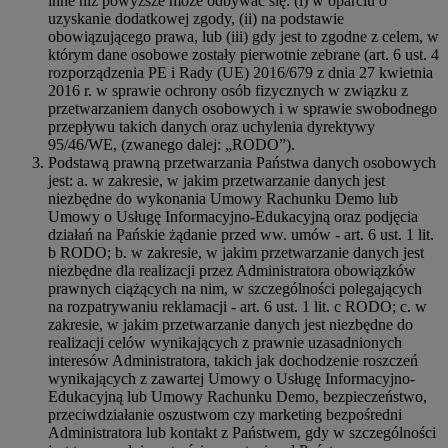
inne niż powyższe może odbywać się: (i) w oparciu o
uzyskanie dodatkowej zgody, (ii) na podstawie
obowiązującego prawa, lub (iii) gdy jest to zgodne z celem, w
którym dane osobowe zostały pierwotnie zebrane (art. 6 ust. 4
rozporządzenia PE i Rady (UE) 2016/679 z dnia 27 kwietnia
2016 r. w sprawie ochrony osób fizycznych w związku z
przetwarzaniem danych osobowych i w sprawie swobodnego
przepływu takich danych oraz uchylenia dyrektywy
95/46/WE, (zwanego dalej: „RODO”).
Podstawą prawną przetwarzania Państwa danych osobowych
jest: a. w zakresie, w jakim przetwarzanie danych jest
niezbędne do wykonania Umowy Rachunku Demo lub
Umowy o Usługę Informacyjno-Edukacyjną oraz podjęcia
działań na Pańskie żądanie przed ww. umów - art. 6 ust. 1 lit.
b RODO; b. w zakresie, w jakim przetwarzanie danych jest
niezbędne dla realizacji przez Administratora obowiązków
prawnych ciążących na nim, w szczególności polegających
na rozpatrywaniu reklamacji - art. 6 ust. 1 lit. c RODO; c. w
zakresie, w jakim przetwarzanie danych jest niezbędne do
realizacji celów wynikających z prawnie uzasadnionych
interesów Administratora, takich jak dochodzenie roszczeń
wynikających z zawartej Umowy o Usługę Informacyjno-
Edukacyjną lub Umowy Rachunku Demo, bezpieczeństwo,
przeciwdziałanie oszustwom czy marketing bezpośredni
Administratora lub kontakt z Państwem, gdy w szczególności