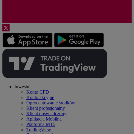
Inwestuj
Konto CFD
Konto akcyjne
Oprocentowanie środków
Klient profesjonalny
Klient doświadczony
Aplikacja Mobilna
Platforma MT5
TradingView