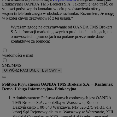
Edukacyjnej OANDA TMS Brokers S.A. i akceptuję jego treść, co
stanowi podstawę do kontaktu w celu przedstawienia oferty i
wsparcia telefonicznego w obsłudze rachunku. Rozumiem, że mogę
w każdej chwili zrezygnować z tej usługi.*
Wyrażam zgodę na otrzymywanie od OANDA TMS Brokers
S.A. informacji marketingowych o produktach i usługach, np.
o nowościach i promocjach na podane przeze mnie dane
kontaktowe za pomocą:
wiadomości e-mail
SMS/MMS
OTWÓRZ RACHUNEK TESTOWY »
Polityka Prywatności OANDA TMS Brokers S.A. – Rachunek
Demo, Usługa Informacyjno- Edukacyjna
Administratorem Państwa danych osobowych jest OANDA
TMS Brokers S.A. z siedzibą w Warszawie, Rondo
Daszyńskiego 1 00-843 Warszawa, NIP 526-275-91-31, dla
której Sąd Rejonowy dla m.st. Warszawy w Warszawie, XIII
Wydział Gospodarczy KRS prowadzi akta rejestrowe pod