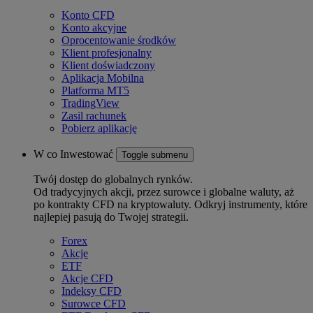
Konto CFD
Konto akcyjne
Oprocentowanie środków
Klient profesjonalny
Klient doświadczony
Aplikacja Mobilna
Platforma MT5
TradingView
Zasil rachunek
Pobierz aplikację
W co Inwestować
Toggle submenu
Twój dostęp do globalnych rynków.
Od tradycyjnych akcji, przez surowce i globalne waluty, aż
po kontrakty CFD na kryptowaluty. Odkryj instrumenty, które
najlepiej pasują do Twojej strategii.
Forex
Akcje
ETF
Akcje CFD
Indeksy CFD
Surowce CFD