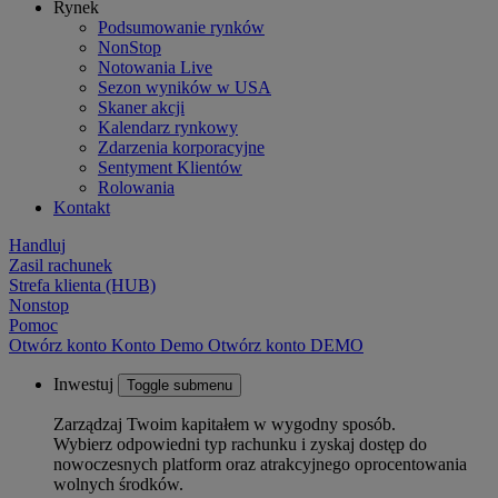
Rynek
Podsumowanie rynków
NonStop
Notowania Live
Sezon wyników w USA
Skaner akcji
Kalendarz rynkowy
Zdarzenia korporacyjne
Sentyment Klientów
Rolowania
Kontakt
Handluj
Zasil rachunek
Strefa klienta (HUB)
Nonstop
Pomoc
Otwórz konto
Konto
Demo
Otwórz konto DEMO
Inwestuj
Toggle submenu
Zarządzaj Twoim kapitałem w wygodny sposób.
Wybierz odpowiedni typ rachunku i zyskaj dostęp do
nowoczesnych platform oraz atrakcyjnego oprocentowania
wolnych środków.