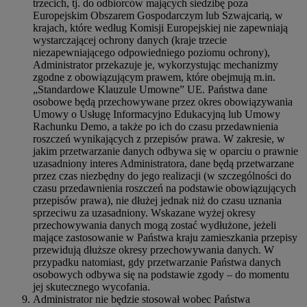
trzecich, tj. do odbiorców mających siedzibę poza
Europejskim Obszarem Gospodarczym lub Szwajcarią, w
krajach, które według Komisji Europejskiej nie zapewniają
wystarczającej ochrony danych (kraje trzecie
niezapewniającego odpowiedniego poziomu ochrony),
Administrator przekazuje je, wykorzystując mechanizmy
zgodne z obowiązującym prawem, które obejmują m.in.
„Standardowe Klauzule Umowne” UE. Państwa dane
osobowe będą przechowywane przez okres obowiązywania
Umowy o Usługę Informacyjno Edukacyjną lub Umowy
Rachunku Demo, a także po ich do czasu przedawnienia
roszczeń wynikających z przepisów prawa. W zakresie, w
jakim przetwarzanie danych odbywa się w oparciu o prawnie
uzasadniony interes Administratora, dane będą przetwarzane
przez czas niezbędny do jego realizacji (w szczególności do
czasu przedawnienia roszczeń na podstawie obowiązujących
przepisów prawa), nie dłużej jednak niż do czasu uznania
sprzeciwu za uzasadniony. Wskazane wyżej okresy
przechowywania danych mogą zostać wydłużone, jeżeli
mające zastosowanie w Państwa kraju zamieszkania przepisy
przewidują dłuższe okresy przechowywania danych. W
przypadku natomiast, gdy przetwarzanie Państwa danych
osobowych odbywa się na podstawie zgody – do momentu
jej skutecznego wycofania.
Administrator nie będzie stosował wobec Państwa