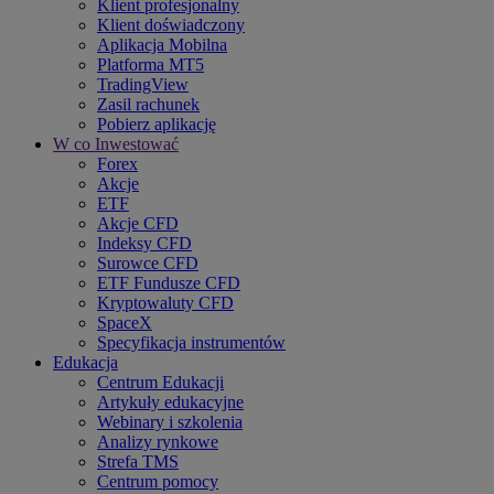
Klient profesjonalny
Klient doświadczony
Aplikacja Mobilna
Platforma MT5
TradingView
Zasil rachunek
Pobierz aplikację
W co Inwestować
Forex
Akcje
ETF
Akcje CFD
Indeksy CFD
Surowce CFD
ETF Fundusze CFD
Kryptowaluty CFD
SpaceX
Specyfikacja instrumentów
Edukacja
Centrum Edukacji
Artykuły edukacyjne
Webinary i szkolenia
Analizy rynkowe
Strefa TMS
Centrum pomocy