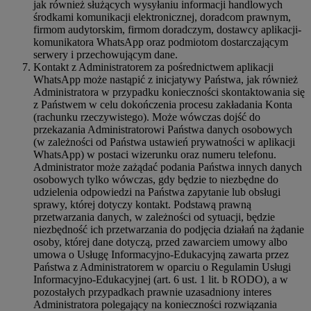
jak również służących wysyłaniu informacji handlowych
środkami komunikacji elektronicznej, doradcom prawnym,
firmom audytorskim, firmom doradczym, dostawcy aplikacji-
komunikatora WhatsApp oraz podmiotom dostarczającym
serwery i przechowującym dane.
Kontakt z Administratorem za pośrednictwem aplikacji
WhatsApp może nastąpić z inicjatywy Państwa, jak również
Administratora w przypadku konieczności skontaktowania się
z Państwem w celu dokończenia procesu zakładania Konta
(rachunku rzeczywistego). Może wówczas dojść do
przekazania Administratorowi Państwa danych osobowych
(w zależności od Państwa ustawień prywatności w aplikacji
WhatsApp) w postaci wizerunku oraz numeru telefonu.
Administrator może zażądać podania Państwa innych danych
osobowych tylko wówczas, gdy będzie to niezbędne do
udzielenia odpowiedzi na Państwa zapytanie lub obsługi
sprawy, której dotyczy kontakt. Podstawą prawną
przetwarzania danych, w zależności od sytuacji, będzie
niezbędność ich przetwarzania do podjęcia działań na żądanie
osoby, której dane dotyczą, przed zawarciem umowy albo
umowa o Usługę Informacyjno-Edukacyjną zawarta przez
Państwa z Administratorem w oparciu o Regulamin Usługi
Informacyjno-Edukacyjnej (art. 6 ust. 1 lit. b RODO), a w
pozostałych przypadkach prawnie uzasadniony interes
Administratora polegający na konieczności rozwiązania