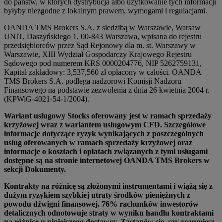
do państw, w których dystrybucja albo użytkowanie tych informacji
byłyby niezgodne z lokalnym prawem, wymogami i regulacjami.
OANDA TMS Brokers S.A. z siedzibą w Warszawie, Warsaw
UNIT, Daszyńskiego 1, 00-843 Warszawa, wpisana do rejestru
przedsiębiorców przez Sąd Rejonowy dla m. st. Warszawy w
Warszawie, XIII Wydział Gospodarczy Krajowego Rejestru
Sądowego pod numerem KRS 0000204776, NIP 5262759131,
Kapitał zakładowy: 3,537,560 zł opłacony w całości. OANDA
TMS Brokers S.A. podlega nadzorowi Komisji Nadzoru
Finansowego na podstawie zezwolenia z dnia 26 kwietnia 2004 r.
(KPWiG-4021-54-1/2004).
Wariant usługowy Stocks oferowany jest w ramach sprzedaży
krzyżowej wraz z wariantem usługowym CFD. Szczegółowe
informacje dotyczące ryzyk wynikających z poszczególnych
usług oferowanych w ramach sprzedaży krzyżowej oraz
informacje o kosztach i opłatach związanych z tymi usługami
dostępne są na stronie internetowej OANDA TMS Brokers w
sekcji Dokumenty.
Kontrakty na różnicę są złożonymi instrumentami i wiążą się z
dużym ryzykiem szybkiej utraty środków pieniężnych z
powodu dźwigni finansowej. 76% rachunków inwestorów
detalicznych odnotowuje straty w wyniku handlu kontraktami
na różnicę u niniejszego dostawcy. Zastanów się, czy rozumiesz,