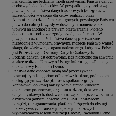
marketingu, nie będziemy mogli przetwarzać Państwa danych
osobowych do takich celów. W przypadku, gdy podstawą
przetwarzania Państwa danych osobowych jest zgoda, w
szczególności wyrażona dla celów realizacji przez
Administratora działań marketingowych, przysługuje Państwu
prawo do cofnięcia zgody w dowolnym momencie bez
wpływu na zgodność z prawem przetwarzania, którego
dokonano na podstawie zgody przed jej cofnięciem. W
przypadku uznania, że Państwa dane są przetwarzane
niezgodnie z wymogami prawnymi, możecie Państwo wnieść
skargę do właściwego organu nadzorczego, którym w Polsce
jest Prezes Urzędu Ochrony Danych Osobowych.
Podanie danych jest dobrowolne, lecz niezbędne dla zawarcia
a także realizacji Umowy o Usługę Informacyjno-Edukacyjną
oraz Umowy Rachunku Demo.
Państwa dane osobowe mogą być przekazywane
następującym kategoriom odbiorców: bankom, podmiotom
obsługującym szybkie płatności, spółkom z grupy
kapitałowej, do której należy Administrator, kurierom,
operatorom pocztowym, organom nadzoru, dostawcom
danych rynkowych, dostawcom narzędzi do przeciwdziałania
oszustwom (antyfraudowym) oraz AML, dostawcom
narzędzi, oprogramowania, platform służących do obsługi
nierzeczywistych transakcji i operacji finansowych
wykonywanych w toku realizacji Umowy Rachunku Demo,