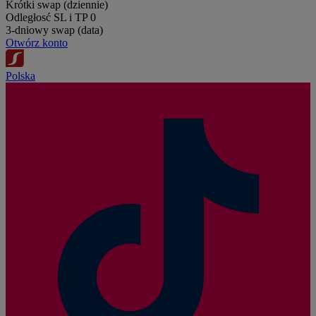
Krótki swap (dziennie)
Odległosć SL i TP
0
3-dniowy swap (data)
Otwórz konto
Polska