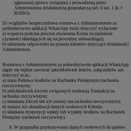
zgłoszonej sprawy związanej z prowadzoną przez
Administratora działalnością gospodarczą (art. 6 ust. 1 lit. f
RODO).
Ze względów bezpieczeństwa rozmowa z Administratorem za
pośrednictwem aplikacji WhatsApp może dotyczyć wyłącznie:
a) wsparcia podczas procesu otwierania Konta (wyjaśnienie
czynności składających się na procedurę onboardingu);
b) udzielania odpowiedzi na pytania klientów dotyczące działalności
Administratora.
Rozmowa z Administratorem za pośrednictwem aplikacji WhatsApp
nigdy nie będzie zawierać jakichkolwiek linków, załączników ani
dotyczyć m.in.:
a) stanu Państwa środków na Rachunku Pieniężnym (rachunku
rzeczywistym);
b) jakichkolwiek kwestii związanych realizacją Transakcji na
rachunku rzeczywistym;
c) składania Zleceń lub ich zmiany (na rachunku rzeczywistym);
d) zmiany lub aktualizacji danych osobowych Klienta;
e) składania dyspozycji wpłaty lub wypłaty środków na Rachunek
Pieniężny (rachunek rzeczywisty).
W przypadku przekazywania danych osobowych do państw