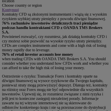
location
Choose country or region
Kontynuuj
Kontrakty CFD są złożonymi instrumentami i wiążą się z wysokim
ryzykiem szybkiej utraty pieniędzy z powodu dźwigni finansowej.
76% rachunków inwestorów detalicznych traci pieniądze
podczas handlu kontraktami CFD z OANDA TMS Brokers
S.A.
Powinieneś rozważyć, czy rozumiesz, jak działają kontrakty CFD i
czy możesz sobie pozwolić na wysokie ryzyko utraty pieniędzy.
CFDs are complex instruments and come with a high risk of losing
money rapidly due to leverage.
76% of retail investor accounts lose money
when trading CFDs with OANDA TMS Brokers S.A. You should
consider whether you understand how CFDs work and whether you
can afford to take the high risk of losing your money.
Ostrzeżenie o ryzyku: Transakcje Forex i kontrakty oparte na
dźwigni finansowej są wysoce ryzykowne dla Twojego kapitału,
ponieważ straty mogą przewyższyć depozyt. Dlatego też, kontrakty
na różnicę oraz Forex mogą nie być odpowiednie dla wszystkich
inwestorów. Upewnij się, że rozumiesz związane z nimi ryzyka i
jeśli jest to konieczne zasięgnij niezależnej porady. Informacje
zawarte na tej witrynie internetowej nie są skierowane do
odbiorców konkretnego kraju i nie są przeznaczone do dystrybucji