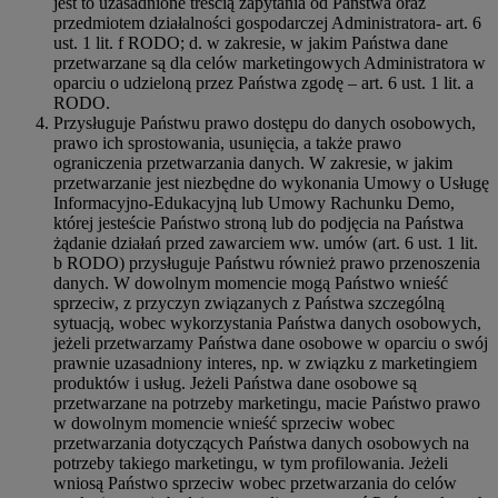
jest to uzasadnione treścią zapytania od Państwa oraz
przedmiotem działalności gospodarczej Administratora- art. 6
ust. 1 lit. f RODO; d. w zakresie, w jakim Państwa dane
przetwarzane są dla celów marketingowych Administratora w
oparciu o udzieloną przez Państwa zgodę – art. 6 ust. 1 lit. a
RODO.
Przysługuje Państwu prawo dostępu do danych osobowych,
prawo ich sprostowania, usunięcia, a także prawo
ograniczenia przetwarzania danych. W zakresie, w jakim
przetwarzanie jest niezbędne do wykonania Umowy o Usługę
Informacyjno-Edukacyjną lub Umowy Rachunku Demo,
której jesteście Państwo stroną lub do podjęcia na Państwa
żądanie działań przed zawarciem ww. umów (art. 6 ust. 1 lit.
b RODO) przysługuje Państwu również prawo przenoszenia
danych. W dowolnym momencie mogą Państwo wnieść
sprzeciw, z przyczyn związanych z Państwa szczególną
sytuacją, wobec wykorzystania Państwa danych osobowych,
jeżeli przetwarzamy Państwa dane osobowe w oparciu o swój
prawnie uzasadniony interes, np. w związku z marketingiem
produktów i usług. Jeżeli Państwa dane osobowe są
przetwarzane na potrzeby marketingu, macie Państwo prawo
w dowolnym momencie wnieść sprzeciw wobec
przetwarzania dotyczących Państwa danych osobowych na
potrzeby takiego marketingu, w tym profilowania. Jeżeli
wniosą Państwo sprzeciw wobec przetwarzania do celów