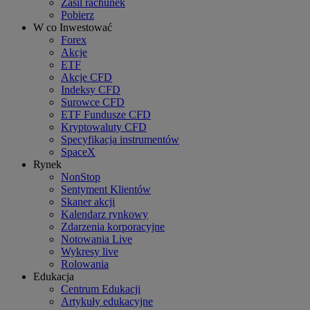
Zasil rachunek
Pobierz
W co Inwestować
Forex
Akcje
ETF
Akcje CFD
Indeksy CFD
Surowce CFD
ETF Fundusze CFD
Kryptowaluty CFD
Specyfikacja instrumentów
SpaceX
Rynek
NonStop
Sentyment Klientów
Skaner akcji
Kalendarz rynkowy
Zdarzenia korporacyjne
Notowania Live
Wykresy live
Rolowania
Edukacja
Centrum Edukacji
Artykuły edukacyjne