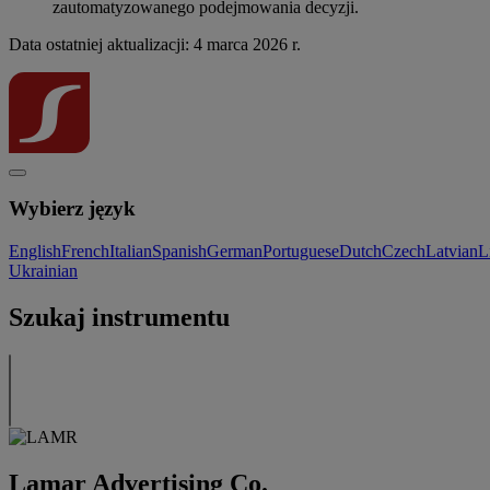
zautomatyzowanego podejmowania decyzji.
Data ostatniej aktualizacji: 4 marca 2026 r.
Wybierz język
English
French
Italian
Spanish
German
Portuguese
Dutch
Czech
Latvian
L
Ukrainian
Szukaj instrumentu
Lamar Advertising Co.