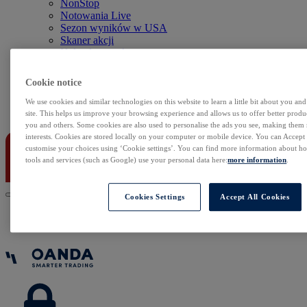
NonStop
Notowania Live
Sezon wyników w USA
Skaner akcji
Kalendarz rynkowy
Zdarzenia korporacyjne
Sentyment Klientów
Cookie notice
Rolowania
We use cookies and similar technologies on this website to learn a little bit about you an
Kontakt
site. This helps us improve your browsing experience and allows us to offer better produc
you and others. Some cookies are also used to personalise the ads you see, making them
interests. Cookies are stored locally on your computer or mobile device. You can Accept o
customise your choices using ‘Cookie settings’. You can find more information about 
tools and services (such as Google) use your personal data here:
more information
.
Cookies Settings
Accept All Cookies