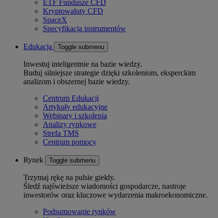
ETF Fundusze CFD
Kryptowaluty CFD
SpaceX
Specyfikacja instrumentów
Edukacja
Toggle submenu
Inwestuj inteligentnie na bazie wiedzy.
Buduj silniejsze strategie dzięki szkoleniom, eksperckim
analizom i obszernej bazie wiedzy.
Centrum Edukacji
Artykuły edukacyjne
Webinary i szkolenia
Analizy rynkowe
Strefa TMS
Centrum pomocy
Rynek
Toggle submenu
Trzymaj rękę na pulsie giełdy.
Śledź najświeższe wiadomości gospodarcze, nastroje
inwestorów oraz kluczowe wydarzenia makroekonomiczne.
Podsumowanie rynków