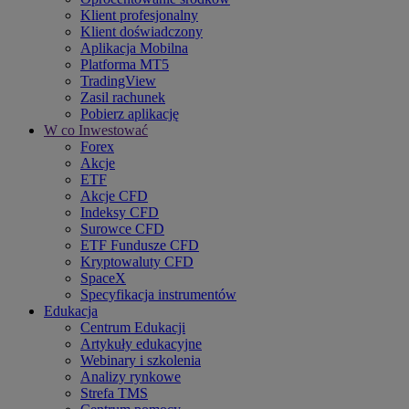
Klient profesjonalny
Klient doświadczony
Aplikacja Mobilna
Platforma MT5
TradingView
Zasil rachunek
Pobierz aplikację
W co Inwestować
Forex
Akcje
ETF
Akcje CFD
Indeksy CFD
Surowce CFD
ETF Fundusze CFD
Kryptowaluty CFD
SpaceX
Specyfikacja instrumentów
Edukacja
Centrum Edukacji
Artykuły edukacyjne
Webinary i szkolenia
Analizy rynkowe
Strefa TMS