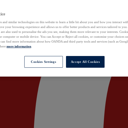
ice
 and similar technologies on this website to learn a little bit about you and how you interact with
ove your browsing experience and allows us to offer better products and services tailored to you 
are also used to personalise the ads you see, making them more relevant to your interests. Cookie
ur computer or mobile device. You can Accept or Reject all cookies, or customise your choices u
u can find more information about how OANDA and third party tools and services (such as Googl
 here:
more information
.
Cookies Settings
Accept All Cookies