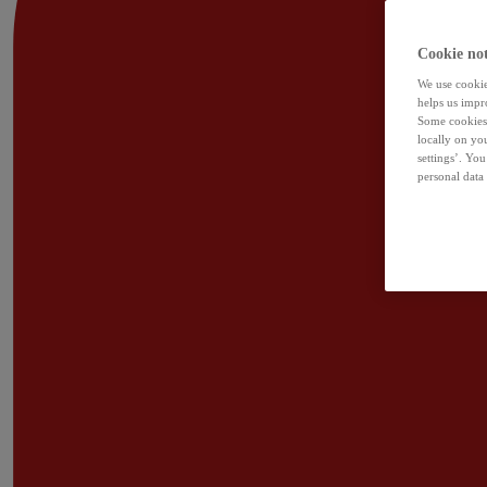
Cookie not
We use cookies
helps us impr
Some cookies 
locally on yo
settings’. Yo
personal data