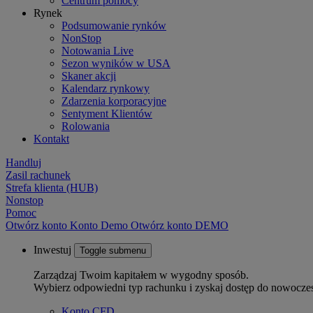
Centrum pomocy
Rynek
Podsumowanie rynków
NonStop
Notowania Live
Sezon wyników w USA
Skaner akcji
Kalendarz rynkowy
Zdarzenia korporacyjne
Sentyment Klientów
Rolowania
Kontakt
Handluj
Zasil rachunek
Strefa klienta (HUB)
Nonstop
Pomoc
Otwórz konto
Konto
Demo
Otwórz konto DEMO
Inwestuj
Toggle submenu
Zarządzaj Twoim kapitałem w wygodny sposób.
Wybierz odpowiedni typ rachunku i zyskaj dostęp do nowocze
Konto CFD