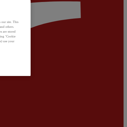
 our site. This
and others.
s are stored
sing ‘Cookie
e) use your