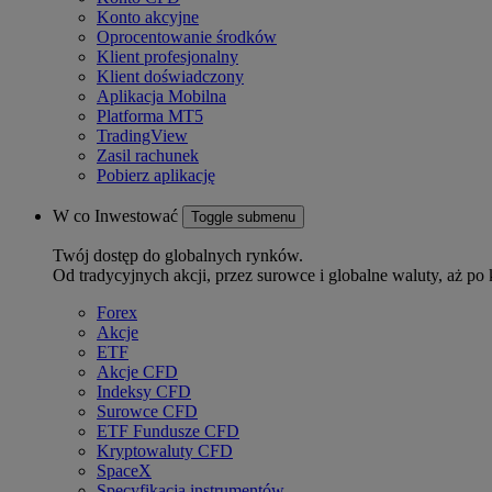
Konto akcyjne
Oprocentowanie środków
Klient profesjonalny
Klient doświadczony
Aplikacja Mobilna
Platforma MT5
TradingView
Zasil rachunek
Pobierz aplikację
W co Inwestować
Toggle submenu
Twój dostęp do globalnych rynków.
Od tradycyjnych akcji, przez surowce i globalne waluty, aż po 
Forex
Akcje
ETF
Akcje CFD
Indeksy CFD
Surowce CFD
ETF Fundusze CFD
Kryptowaluty CFD
SpaceX
Specyfikacja instrumentów