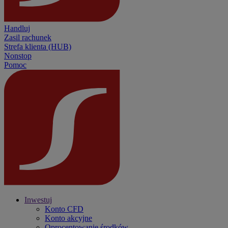
Handluj
Zasil rachunek
Strefa klienta (HUB)
Nonstop
Pomoc
Inwestuj
Konto CFD
Konto akcyjne
Oprocentowanie środków