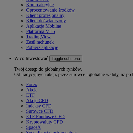
Konto akcyjne
Oprocentowanie środków
Klient profesjonalny
Klient doświadczony
Aplikacja Mobilna
Platforma MT5
TradingView
Zasil rachunek
Pobierz aplikację
W co Inwestować
Toggle submenu
Twój dostęp do globalnych rynków.
Od tradycyjnych akcji, przez surowce i globalne waluty, aż po 
Forex
Akcje
ETF
Akcje CFD
Indeksy CFD
Surowce CFD
ETF Fundusze CFD
Kryptowaluty CFD
SpaceX
Specyfikacja instrumentów