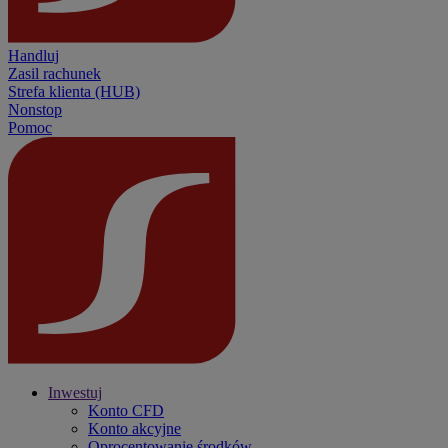
Handluj
Zasil rachunek
Strefa klienta (HUB)
Nonstop
Pomoc
Inwestuj
Konto CFD
Konto akcyjne
Oprocentowanie środków