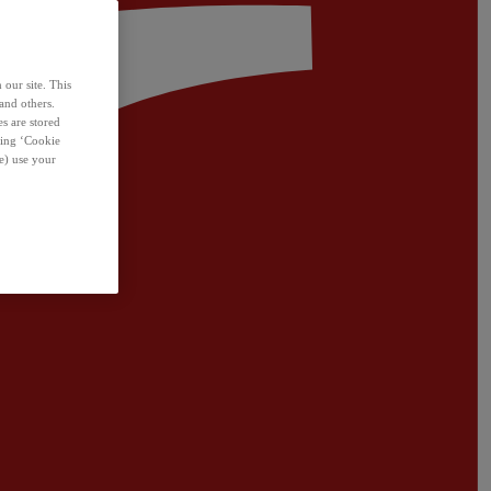
 our site. This
and others.
s are stored
sing ‘Cookie
e) use your