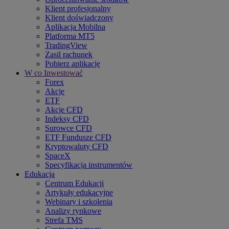
Klient profesjonalny
Klient doświadczony
Aplikacja Mobilna
Platforma MT5
TradingView
Zasil rachunek
Pobierz aplikację
W co Inwestować
Forex
Akcje
ETF
Akcje CFD
Indeksy CFD
Surowce CFD
ETF Fundusze CFD
Kryptowaluty CFD
SpaceX
Specyfikacja instrumentów
Edukacja
Centrum Edukacji
Artykuły edukacyjne
Webinary i szkolenia
Analizy rynkowe
Strefa TMS