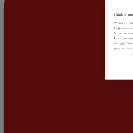
Cookie not
We use cookies
helps us impr
Some cookies 
locally on yo
settings’. Yo
personal data