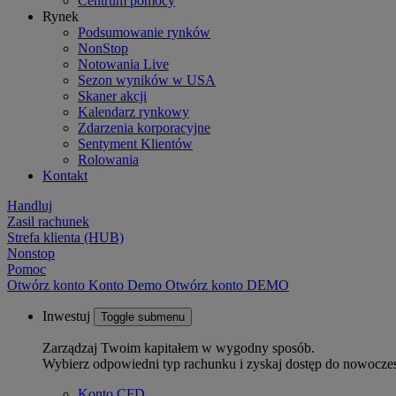
Centrum pomocy
Rynek
Podsumowanie rynków
NonStop
Notowania Live
Sezon wyników w USA
Skaner akcji
Kalendarz rynkowy
Zdarzenia korporacyjne
Sentyment Klientów
Rolowania
Kontakt
Handluj
Zasil rachunek
Strefa klienta (HUB)
Nonstop
Pomoc
Otwórz konto
Konto
Demo
Otwórz konto DEMO
Inwestuj
Toggle submenu
Zarządzaj Twoim kapitałem w wygodny sposób.
Wybierz odpowiedni typ rachunku i zyskaj dostęp do nowocze
Konto CFD