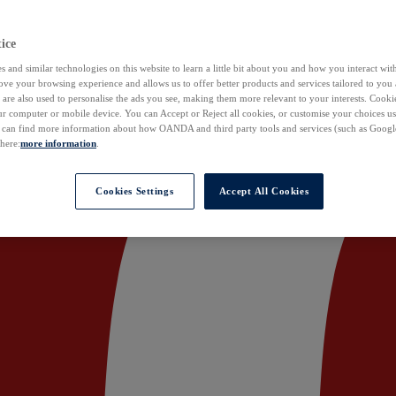
ice
 and similar technologies on this website to learn a little bit about you and how you interact with
ove your browsing experience and allows us to offer better products and services tailored to you 
are also used to personalise the ads you see, making them more relevant to your interests. Cookie
ur computer or mobile device. You can Accept or Reject all cookies, or customise your choices u
u can find more information about how OANDA and third party tools and services (such as Googl
 here:
more information
.
Cookies Settings
Accept All Cookies