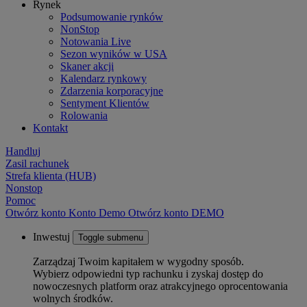
Rynek
Podsumowanie rynków
NonStop
Notowania Live
Sezon wyników w USA
Skaner akcji
Kalendarz rynkowy
Zdarzenia korporacyjne
Sentyment Klientów
Rolowania
Kontakt
Handluj
Zasil rachunek
Strefa klienta (HUB)
Nonstop
Pomoc
Otwórz konto
Konto
Demo
Otwórz konto DEMO
Inwestuj
Toggle submenu
Zarządzaj Twoim kapitałem w wygodny sposób.
Wybierz odpowiedni typ rachunku i zyskaj dostęp do
nowoczesnych platform oraz atrakcyjnego oprocentowania
wolnych środków.