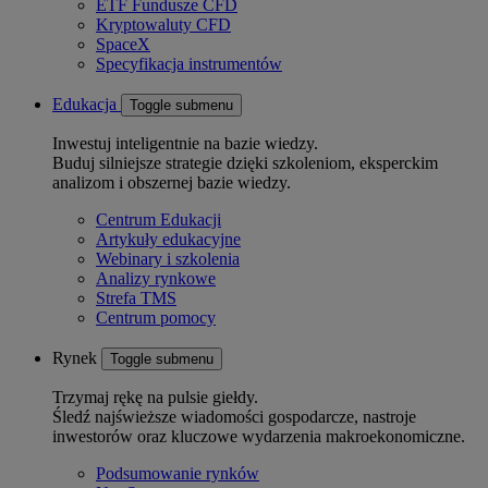
ETF Fundusze CFD
Kryptowaluty CFD
SpaceX
Specyfikacja instrumentów
Edukacja
Toggle submenu
Inwestuj inteligentnie na bazie wiedzy.
Buduj silniejsze strategie dzięki szkoleniom, eksperckim
analizom i obszernej bazie wiedzy.
Centrum Edukacji
Artykuły edukacyjne
Webinary i szkolenia
Analizy rynkowe
Strefa TMS
Centrum pomocy
Rynek
Toggle submenu
Trzymaj rękę na pulsie giełdy.
Śledź najświeższe wiadomości gospodarcze, nastroje
inwestorów oraz kluczowe wydarzenia makroekonomiczne.
Podsumowanie rynków