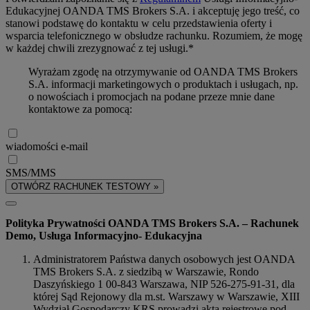
Edukacyjnej OANDA TMS Brokers S.A. i akceptuję jego treść, co
stanowi podstawę do kontaktu w celu przedstawienia oferty i
wsparcia telefonicznego w obsłudze rachunku. Rozumiem, że mogę
w każdej chwili zrezygnować z tej usługi.*
Wyrażam zgodę na otrzymywanie od OANDA TMS Brokers
S.A. informacji marketingowych o produktach i usługach, np.
o nowościach i promocjach na podane przeze mnie dane
kontaktowe za pomocą:
wiadomości e-mail
SMS/MMS
OTWÓRZ RACHUNEK TESTOWY »
Polityka Prywatności OANDA TMS Brokers S.A. – Rachunek
Demo, Usługa Informacyjno- Edukacyjna
Administratorem Państwa danych osobowych jest OANDA
TMS Brokers S.A. z siedzibą w Warszawie, Rondo
Daszyńskiego 1 00-843 Warszawa, NIP 526-275-91-31, dla
której Sąd Rejonowy dla m.st. Warszawy w Warszawie, XIII
Wydział Gospodarczy KRS prowadzi akta rejestrowe pod