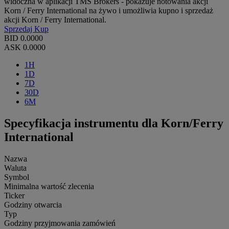
widoczna w aplikacji TMS Brokers - pokazuje notowania akcji
Korn / Ferry International na żywo i umożliwia kupno i sprzedaż
akcji Korn / Ferry International.
Sprzedaj
Kup
BID
0.0000
ASK
0.0000
1H
1D
7D
30D
6M
Specyfikacja instrumentu dla Korn/Ferry
International
Nazwa
Waluta
Symbol
Minimalna wartość zlecenia
Ticker
Godziny otwarcia
Typ
Godziny przyjmowania zamówień