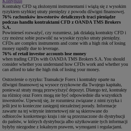
Kontynuuj
Kontrakty CFD są złożonymi instrumentami i wiążą się z wysokim
ryzykiem szybkiej utraty pieniędzy z powodu dźwigni finansowej.
76% rachunków inwestorów detalicznych traci pieniądze
podczas handlu kontraktami CFD z OANDA TMS Brokers
S.A.
Powinieneś rozważyć, czy rozumiesz, jak działają kontrakty CFD i
czy możesz sobie pozwolić na wysokie ryzyko utraty pieniędzy.
CFDs are complex instruments and come with a high risk of losing
money rapidly due to leverage.
76% of retail investor accounts lose money
when trading CFDs with OANDA TMS Brokers S.A. You should
consider whether you understand how CFDs work and whether you
can afford to take the high risk of losing your money.
Ostrzeżenie o ryzyku: Transakcje Forex i kontrakty oparte na
dźwigni finansowej są wysoce ryzykowne dla Twojego kapitału,
ponieważ straty mogą przewyższyć depozyt. Dlatego też, kontrakty
na różnicę oraz Forex mogą nie być odpowiednie dla wszystkich
inwestorów. Upewnij się, że rozumiesz związane z nimi ryzyka i
jeśli jest to konieczne zasięgnij niezależnej porady. Informacje
zawarte na tej witrynie internetowej nie są skierowane do
odbiorców konkretnego kraju i nie są przeznaczone do dystrybucji
do państw, w których dystrybucja albo użytkowanie tych informacji
byłyby niezgodne z lokalnym prawem, wymogami i regulacjami.