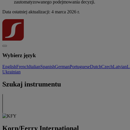
zautomatyzowanego podejmowania decyzji.
Data ostatniej aktualizacji: 4 marca 2026 r.
Wybierz język
English
French
Italian
Spanish
German
Portuguese
Dutch
Czech
Latvian
L
Ukrainian
Szukaj instrumentu
Korn/Ferry International