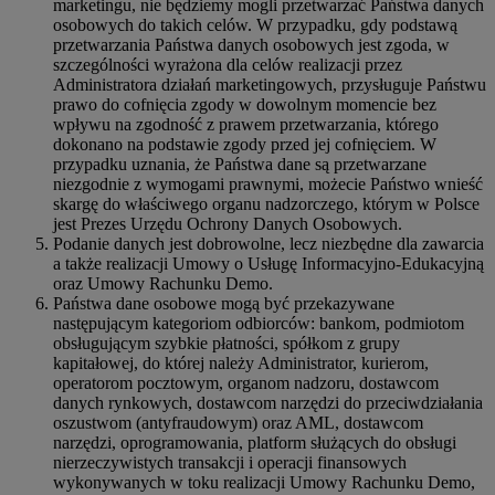
marketingu, nie będziemy mogli przetwarzać Państwa danych
osobowych do takich celów. W przypadku, gdy podstawą
przetwarzania Państwa danych osobowych jest zgoda, w
szczególności wyrażona dla celów realizacji przez
Administratora działań marketingowych, przysługuje Państwu
prawo do cofnięcia zgody w dowolnym momencie bez
wpływu na zgodność z prawem przetwarzania, którego
dokonano na podstawie zgody przed jej cofnięciem. W
przypadku uznania, że Państwa dane są przetwarzane
niezgodnie z wymogami prawnymi, możecie Państwo wnieść
skargę do właściwego organu nadzorczego, którym w Polsce
jest Prezes Urzędu Ochrony Danych Osobowych.
Podanie danych jest dobrowolne, lecz niezbędne dla zawarcia
a także realizacji Umowy o Usługę Informacyjno-Edukacyjną
oraz Umowy Rachunku Demo.
Państwa dane osobowe mogą być przekazywane
następującym kategoriom odbiorców: bankom, podmiotom
obsługującym szybkie płatności, spółkom z grupy
kapitałowej, do której należy Administrator, kurierom,
operatorom pocztowym, organom nadzoru, dostawcom
danych rynkowych, dostawcom narzędzi do przeciwdziałania
oszustwom (antyfraudowym) oraz AML, dostawcom
narzędzi, oprogramowania, platform służących do obsługi
nierzeczywistych transakcji i operacji finansowych
wykonywanych w toku realizacji Umowy Rachunku Demo,