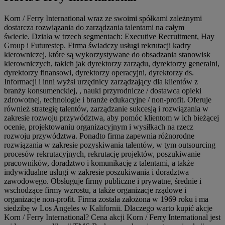
Korn / Ferry International wraz ze swoimi spółkami zależnymi
dostarcza rozwiązania do zarządzania talentami na całym
świecie. Działa w trzech segmentach: Executive Recruitment, Hay
Group i Futurestep. Firma świadczy usługi rekrutacji kadry
kierowniczej, które są wykorzystywane do obsadzania stanowisk
kierowniczych, takich jak dyrektorzy zarządu, dyrektorzy generalni,
dyrektorzy finansowi, dyrektorzy operacyjni, dyrektorzy ds.
Informacji i inni wyżsi urzędnicy zarządzający dla klientów z
branży konsumenckiej, , nauki przyrodnicze / dostawca opieki
zdrowotnej, technologie i branże edukacyjne / non-profit. Oferuje
również strategię talentów, zarządzanie sukcesją i rozwiązania w
zakresie rozwoju przywództwa, aby pomóc klientom w ich bieżącej
ocenie, projektowaniu organizacyjnym i wysiłkach na rzecz
rozwoju przywództwa. Ponadto firma zapewnia różnorodne
rozwiązania w zakresie pozyskiwania talentów, w tym outsourcing
procesów rekrutacyjnych, rekrutację projektów, poszukiwanie
pracowników, doradztwo i komunikację z talentami, a także
indywidualne usługi w zakresie poszukiwania i doradztwa
zawodowego. Obsługuje firmy publiczne i prywatne, średnie i
wschodzące firmy wzrostu, a także organizacje rządowe i
organizacje non-profit. Firma została założona w 1969 roku i ma
siedzibę w Los Angeles w Kalifornii. Dlaczego warto kupić akcje
Korn / Ferry International? Cena akcji Korn / Ferry International jest