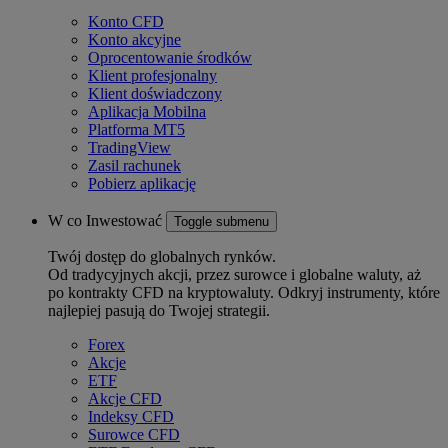
Konto CFD
Konto akcyjne
Oprocentowanie środków
Klient profesjonalny
Klient doświadczony
Aplikacja Mobilna
Platforma MT5
TradingView
Zasil rachunek
Pobierz aplikację
W co Inwestować
Toggle submenu
Twój dostęp do globalnych rynków.
Od tradycyjnych akcji, przez surowce i globalne waluty, aż
po kontrakty CFD na kryptowaluty. Odkryj instrumenty, które
najlepiej pasują do Twojej strategii.
Forex
Akcje
ETF
Akcje CFD
Indeksy CFD
Surowce CFD