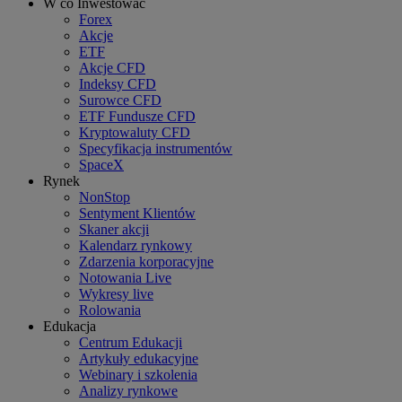
W co Inwestować
Forex
Akcje
ETF
Akcje CFD
Indeksy CFD
Surowce CFD
ETF Fundusze CFD
Kryptowaluty CFD
Specyfikacja instrumentów
SpaceX
Rynek
NonStop
Sentyment Klientów
Skaner akcji
Kalendarz rynkowy
Zdarzenia korporacyjne
Notowania Live
Wykresy live
Rolowania
Edukacja
Centrum Edukacji
Artykuły edukacyjne
Webinary i szkolenia
Analizy rynkowe