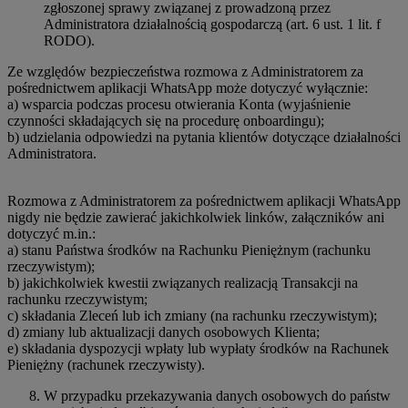
zgłoszonej sprawy związanej z prowadzoną przez
Administratora działalnością gospodarczą (art. 6 ust. 1 lit. f
RODO).
Ze względów bezpieczeństwa rozmowa z Administratorem za
pośrednictwem aplikacji WhatsApp może dotyczyć wyłącznie:
a) wsparcia podczas procesu otwierania Konta (wyjaśnienie
czynności składających się na procedurę onboardingu);
b) udzielania odpowiedzi na pytania klientów dotyczące działalności
Administratora.
Rozmowa z Administratorem za pośrednictwem aplikacji WhatsApp
nigdy nie będzie zawierać jakichkolwiek linków, załączników ani
dotyczyć m.in.:
a) stanu Państwa środków na Rachunku Pieniężnym (rachunku
rzeczywistym);
b) jakichkolwiek kwestii związanych realizacją Transakcji na
rachunku rzeczywistym;
c) składania Zleceń lub ich zmiany (na rachunku rzeczywistym);
d) zmiany lub aktualizacji danych osobowych Klienta;
e) składania dyspozycji wpłaty lub wypłaty środków na Rachunek
Pieniężny (rachunek rzeczywisty).
W przypadku przekazywania danych osobowych do państw