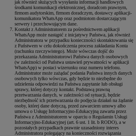
jak również służących wysyłaniu informacji handlowych
środkami komunikacji elektronicznej, doradcom prawnym,
firmom audytorskim, firmom doradczym, dostawcy aplikacji-
komunikatora WhatsApp oraz podmiotom dostarczającym
serwery i przechowującym dane.
Kontakt z Administratorem za pośrednictwem aplikacji
WhatsApp może nastąpić z inicjatywy Państwa, jak również
Administratora w przypadku konieczności skontaktowania się
z Państwem w celu dokończenia procesu zakładania Konta
(rachunku rzeczywistego). Może wówczas dojść do
przekazania Administratorowi Państwa danych osobowych
(w zależności od Państwa ustawień prywatności w aplikacji
WhatsApp) w postaci wizerunku oraz numeru telefonu.
Administrator może zażądać podania Państwa innych danych
osobowych tylko wówczas, gdy będzie to niezbędne do
udzielenia odpowiedzi na Państwa zapytanie lub obsługi
sprawy, której dotyczy kontakt. Podstawą prawną
przetwarzania danych, w zależności od sytuacji, będzie
niezbędność ich przetwarzania do podjęcia działań na żądanie
osoby, której dane dotyczą, przed zawarciem umowy albo
umowa o Usługę Informacyjno-Edukacyjną zawarta przez
Państwa z Administratorem w oparciu o Regulamin Usługi
Informacyjno-Edukacyjnej (art. 6 ust. 1 lit. b RODO), a w
pozostałych przypadkach prawnie uzasadniony interes
Administratora polegający na konieczności rozwiązania