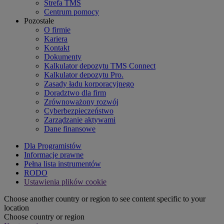
Strefa TMS
Centrum pomocy
Pozostałe
O firmie
Kariera
Kontakt
Dokumenty
Kalkulator depozytu TMS Connect
Kalkulator depozytu Pro.
Zasady ładu korporacyjnego
Doradztwo dla firm
Zrównoważony rozwój
Cyberbezpieczeństwo
Zarządzanie aktywami
Dane finansowe
Dla Programistów
Informacje prawne
Pełna lista instrumentów
RODO
Ustawienia plików cookie
Choose another country or region to see content specific to your
location
Choose country or region