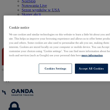
NonStop
Notowania Live
Sezon wyników w USA
Skaner akcji
Kalendarz rynkowy
Zdarzenia korporacyjne
Sentyment Klientów
Cookie notice
Rolowania
We use cookies and similar technologies on this website to learn a little bit about you an
site. This helps us improve your browsing experience and allows us to offer better produc
Kontakt
you and others. Some cookies are also used to personalise the ads you see, making them
interests. Cookies are stored locally on your computer or mobile device. You can Accept o
customise your choices using ‘Cookie settings’. You can find more information about 
tools and services (such as Google) use your personal data here:
more information
.
Cookies Settings
Accept All Cookies