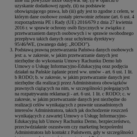
inne niż powyższe może odbywać się: (i) w oparciu o
uzyskanie dodatkowej zgody, (ii) na podstawie
obowiązującego prawa, lub (iii) gdy jest to zgodne z celem, w
którym dane osobowe zostały pierwotnie zebrane (art. 6 ust. 4
rozporządzenia PE i Rady (UE) 2016/679 z dnia 27 kwietnia
2016 r. w sprawie ochrony osób fizycznych w związku z
przetwarzaniem danych osobowych i w sprawie swobodnego
przepływu takich danych oraz uchylenia dyrektywy
95/46/WE, (zwanego dalej: „RODO”).
Podstawą prawną przetwarzania Państwa danych osobowych
jest: a. w zakresie, w jakim przetwarzanie danych jest
niezbędne do wykonania Umowy Rachunku Demo lub
Umowy o Usługę Informacyjno-Edukacyjną oraz podjęcia
działań na Pańskie żądanie przed ww. umów - art. 6 ust. 1 lit.
b RODO; b. w zakresie, w jakim przetwarzanie danych jest
niezbędne dla realizacji przez Administratora obowiązków
prawnych ciążących na nim, w szczególności polegających
na rozpatrywaniu reklamacji - art. 6 ust. 1 lit. c RODO; c. w
zakresie, w jakim przetwarzanie danych jest niezbędne do
realizacji celów wynikających z prawnie uzasadnionych
interesów Administratora, takich jak dochodzenie roszczeń
wynikających z zawartej Umowy o Usługę Informacyjno-
Edukacyjną lub Umowy Rachunku Demo, bezpieczeństwo,
przeciwdziałanie oszustwom czy marketing bezpośredni
Administratora lub kontakt z Państwem, gdy w szczególności