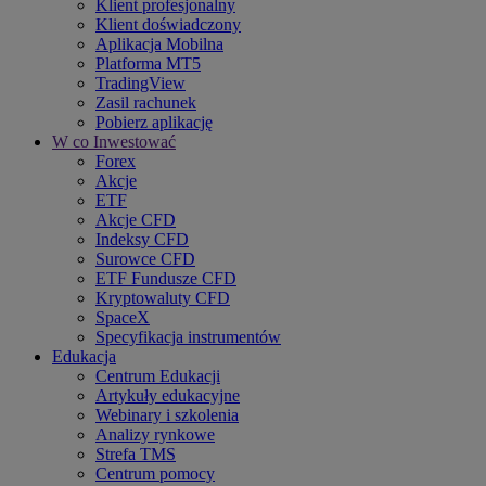
Klient profesjonalny
Klient doświadczony
Aplikacja Mobilna
Platforma MT5
TradingView
Zasil rachunek
Pobierz aplikację
W co Inwestować
Forex
Akcje
ETF
Akcje CFD
Indeksy CFD
Surowce CFD
ETF Fundusze CFD
Kryptowaluty CFD
SpaceX
Specyfikacja instrumentów
Edukacja
Centrum Edukacji
Artykuły edukacyjne
Webinary i szkolenia
Analizy rynkowe
Strefa TMS
Centrum pomocy