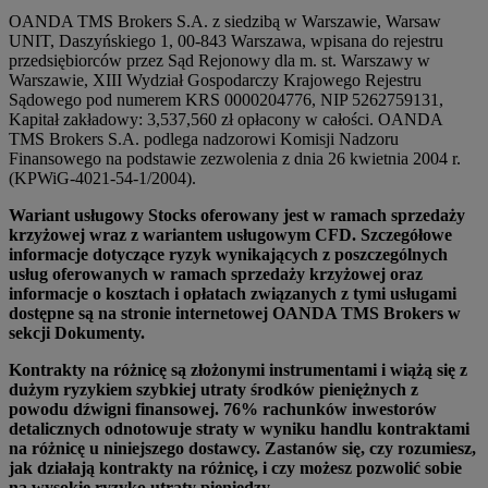
OANDA TMS Brokers S.A. z siedzibą w Warszawie, Warsaw
UNIT, Daszyńskiego 1, 00-843 Warszawa, wpisana do rejestru
przedsiębiorców przez Sąd Rejonowy dla m. st. Warszawy w
Warszawie, XIII Wydział Gospodarczy Krajowego Rejestru
Sądowego pod numerem KRS 0000204776, NIP 5262759131,
Kapitał zakładowy: 3,537,560 zł opłacony w całości. OANDA
TMS Brokers S.A. podlega nadzorowi Komisji Nadzoru
Finansowego na podstawie zezwolenia z dnia 26 kwietnia 2004 r.
(KPWiG-4021-54-1/2004).
Wariant usługowy Stocks oferowany jest w ramach sprzedaży
krzyżowej wraz z wariantem usługowym CFD. Szczegółowe
informacje dotyczące ryzyk wynikających z poszczególnych
usług oferowanych w ramach sprzedaży krzyżowej oraz
informacje o kosztach i opłatach związanych z tymi usługami
dostępne są na stronie internetowej OANDA TMS Brokers w
sekcji Dokumenty.
Kontrakty na różnicę są złożonymi instrumentami i wiążą się z
dużym ryzykiem szybkiej utraty środków pieniężnych z
powodu dźwigni finansowej. 76% rachunków inwestorów
detalicznych odnotowuje straty w wyniku handlu kontraktami
na różnicę u niniejszego dostawcy. Zastanów się, czy rozumiesz,
jak działają kontrakty na różnicę, i czy możesz pozwolić sobie
na wysokie ryzyko utraty pieniędzy.