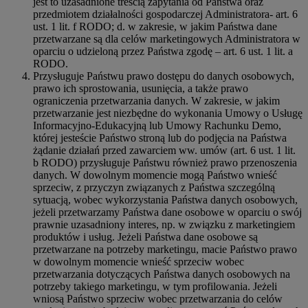
jest to uzasadnione treścią zapytania od Państwa oraz
przedmiotem działalności gospodarczej Administratora- art. 6
ust. 1 lit. f RODO; d. w zakresie, w jakim Państwa dane
przetwarzane są dla celów marketingowych Administratora w
oparciu o udzieloną przez Państwa zgodę – art. 6 ust. 1 lit. a
RODO.
Przysługuje Państwu prawo dostępu do danych osobowych,
prawo ich sprostowania, usunięcia, a także prawo
ograniczenia przetwarzania danych. W zakresie, w jakim
przetwarzanie jest niezbędne do wykonania Umowy o Usługę
Informacyjno-Edukacyjną lub Umowy Rachunku Demo,
której jesteście Państwo stroną lub do podjęcia na Państwa
żądanie działań przed zawarciem ww. umów (art. 6 ust. 1 lit.
b RODO) przysługuje Państwu również prawo przenoszenia
danych. W dowolnym momencie mogą Państwo wnieść
sprzeciw, z przyczyn związanych z Państwa szczególną
sytuacją, wobec wykorzystania Państwa danych osobowych,
jeżeli przetwarzamy Państwa dane osobowe w oparciu o swój
prawnie uzasadniony interes, np. w związku z marketingiem
produktów i usług. Jeżeli Państwa dane osobowe są
przetwarzane na potrzeby marketingu, macie Państwo prawo
w dowolnym momencie wnieść sprzeciw wobec
przetwarzania dotyczących Państwa danych osobowych na
potrzeby takiego marketingu, w tym profilowania. Jeżeli
wniosą Państwo sprzeciw wobec przetwarzania do celów