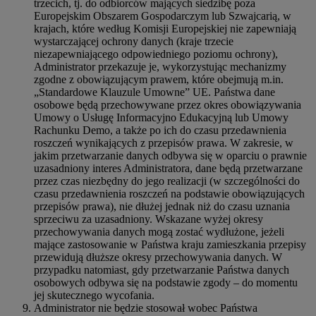
trzecich, tj. do odbiorców mających siedzibę poza
Europejskim Obszarem Gospodarczym lub Szwajcarią, w
krajach, które według Komisji Europejskiej nie zapewniają
wystarczającej ochrony danych (kraje trzecie
niezapewniającego odpowiedniego poziomu ochrony),
Administrator przekazuje je, wykorzystując mechanizmy
zgodne z obowiązującym prawem, które obejmują m.in.
„Standardowe Klauzule Umowne” UE. Państwa dane
osobowe będą przechowywane przez okres obowiązywania
Umowy o Usługę Informacyjno Edukacyjną lub Umowy
Rachunku Demo, a także po ich do czasu przedawnienia
roszczeń wynikających z przepisów prawa. W zakresie, w
jakim przetwarzanie danych odbywa się w oparciu o prawnie
uzasadniony interes Administratora, dane będą przetwarzane
przez czas niezbędny do jego realizacji (w szczególności do
czasu przedawnienia roszczeń na podstawie obowiązujących
przepisów prawa), nie dłużej jednak niż do czasu uznania
sprzeciwu za uzasadniony. Wskazane wyżej okresy
przechowywania danych mogą zostać wydłużone, jeżeli
mające zastosowanie w Państwa kraju zamieszkania przepisy
przewidują dłuższe okresy przechowywania danych. W
przypadku natomiast, gdy przetwarzanie Państwa danych
osobowych odbywa się na podstawie zgody – do momentu
jej skutecznego wycofania.
Administrator nie będzie stosował wobec Państwa