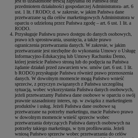
jest to uzasadnione treścią zapytania od Państwa oraz
przedmiotem działalności gospodarczej Administratora- art. 6
ust. 1 lit. f RODO; d. w zakresie, w jakim Państwa dane
przetwarzane są dla celów marketingowych Administratora w
oparciu o udzieloną przez Państwa zgodę – art. 6 ust. 1 lit. a
RODO.
Przysługuje Państwu prawo dostępu do danych osobowych,
prawo ich sprostowania, usunięcia, a także prawo
ograniczenia przetwarzania danych. W zakresie, w jakim
przetwarzanie jest niezbędne do wykonania Umowy o Usługę
Informacyjno-Edukacyjną lub Umowy Rachunku Demo,
której jesteście Państwo stroną lub do podjęcia na Państwa
żądanie działań przed zawarciem ww. umów (art. 6 ust. 1 lit.
b RODO) przysługuje Państwu również prawo przenoszenia
danych. W dowolnym momencie mogą Państwo wnieść
sprzeciw, z przyczyn związanych z Państwa szczególną
sytuacją, wobec wykorzystania Państwa danych osobowych,
jeżeli przetwarzamy Państwa dane osobowe w oparciu o swój
prawnie uzasadniony interes, np. w związku z marketingiem
produktów i usług. Jeżeli Państwa dane osobowe są
przetwarzane na potrzeby marketingu, macie Państwo prawo
w dowolnym momencie wnieść sprzeciw wobec
przetwarzania dotyczących Państwa danych osobowych na
potrzeby takiego marketingu, w tym profilowania. Jeżeli
wniosą Państwo sprzeciw wobec przetwarzania do celów