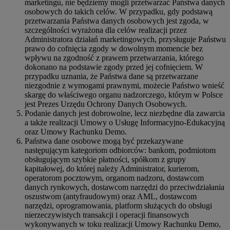
marketingu, nie będziemy mogli przetwarzać Państwa danych
osobowych do takich celów. W przypadku, gdy podstawą
przetwarzania Państwa danych osobowych jest zgoda, w
szczególności wyrażona dla celów realizacji przez
Administratora działań marketingowych, przysługuje Państwu
prawo do cofnięcia zgody w dowolnym momencie bez
wpływu na zgodność z prawem przetwarzania, którego
dokonano na podstawie zgody przed jej cofnięciem. W
przypadku uznania, że Państwa dane są przetwarzane
niezgodnie z wymogami prawnymi, możecie Państwo wnieść
skargę do właściwego organu nadzorczego, którym w Polsce
jest Prezes Urzędu Ochrony Danych Osobowych.
Podanie danych jest dobrowolne, lecz niezbędne dla zawarcia
a także realizacji Umowy o Usługę Informacyjno-Edukacyjną
oraz Umowy Rachunku Demo.
Państwa dane osobowe mogą być przekazywane
następującym kategoriom odbiorców: bankom, podmiotom
obsługującym szybkie płatności, spółkom z grupy
kapitałowej, do której należy Administrator, kurierom,
operatorom pocztowym, organom nadzoru, dostawcom
danych rynkowych, dostawcom narzędzi do przeciwdziałania
oszustwom (antyfraudowym) oraz AML, dostawcom
narzędzi, oprogramowania, platform służących do obsługi
nierzeczywistych transakcji i operacji finansowych
wykonywanych w toku realizacji Umowy Rachunku Demo,