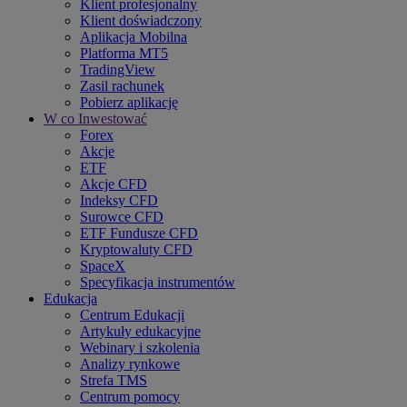
Klient profesjonalny
Klient doświadczony
Aplikacja Mobilna
Platforma MT5
TradingView
Zasil rachunek
Pobierz aplikację
W co Inwestować
Forex
Akcje
ETF
Akcje CFD
Indeksy CFD
Surowce CFD
ETF Fundusze CFD
Kryptowaluty CFD
SpaceX
Specyfikacja instrumentów
Edukacja
Centrum Edukacji
Artykuły edukacyjne
Webinary i szkolenia
Analizy rynkowe
Strefa TMS
Centrum pomocy