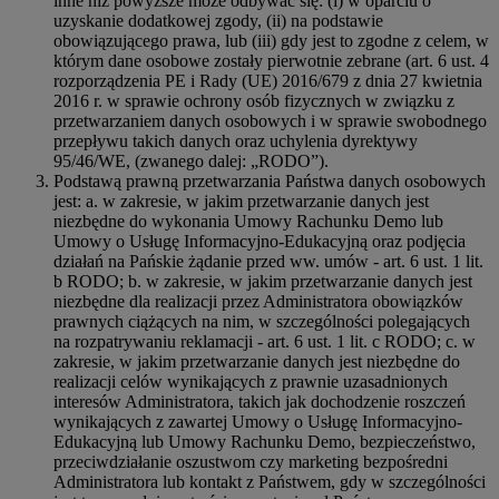
inne niż powyższe może odbywać się: (i) w oparciu o
uzyskanie dodatkowej zgody, (ii) na podstawie
obowiązującego prawa, lub (iii) gdy jest to zgodne z celem, w
którym dane osobowe zostały pierwotnie zebrane (art. 6 ust. 4
rozporządzenia PE i Rady (UE) 2016/679 z dnia 27 kwietnia
2016 r. w sprawie ochrony osób fizycznych w związku z
przetwarzaniem danych osobowych i w sprawie swobodnego
przepływu takich danych oraz uchylenia dyrektywy
95/46/WE, (zwanego dalej: „RODO”).
Podstawą prawną przetwarzania Państwa danych osobowych
jest: a. w zakresie, w jakim przetwarzanie danych jest
niezbędne do wykonania Umowy Rachunku Demo lub
Umowy o Usługę Informacyjno-Edukacyjną oraz podjęcia
działań na Pańskie żądanie przed ww. umów - art. 6 ust. 1 lit.
b RODO; b. w zakresie, w jakim przetwarzanie danych jest
niezbędne dla realizacji przez Administratora obowiązków
prawnych ciążących na nim, w szczególności polegających
na rozpatrywaniu reklamacji - art. 6 ust. 1 lit. c RODO; c. w
zakresie, w jakim przetwarzanie danych jest niezbędne do
realizacji celów wynikających z prawnie uzasadnionych
interesów Administratora, takich jak dochodzenie roszczeń
wynikających z zawartej Umowy o Usługę Informacyjno-
Edukacyjną lub Umowy Rachunku Demo, bezpieczeństwo,
przeciwdziałanie oszustwom czy marketing bezpośredni
Administratora lub kontakt z Państwem, gdy w szczególności