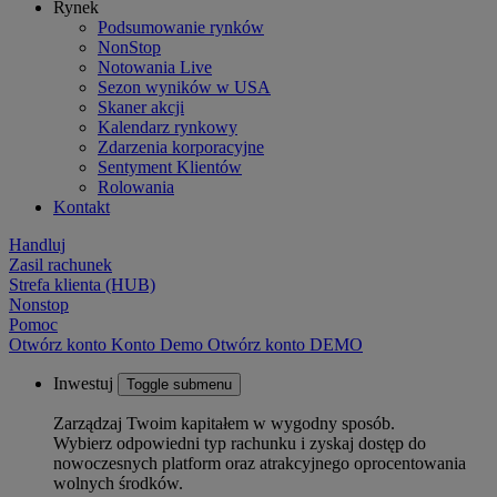
Rynek
Podsumowanie rynków
NonStop
Notowania Live
Sezon wyników w USA
Skaner akcji
Kalendarz rynkowy
Zdarzenia korporacyjne
Sentyment Klientów
Rolowania
Kontakt
Handluj
Zasil rachunek
Strefa klienta (HUB)
Nonstop
Pomoc
Otwórz konto
Konto
Demo
Otwórz konto DEMO
Inwestuj
Toggle submenu
Zarządzaj Twoim kapitałem w wygodny sposób.
Wybierz odpowiedni typ rachunku i zyskaj dostęp do
nowoczesnych platform oraz atrakcyjnego oprocentowania
wolnych środków.