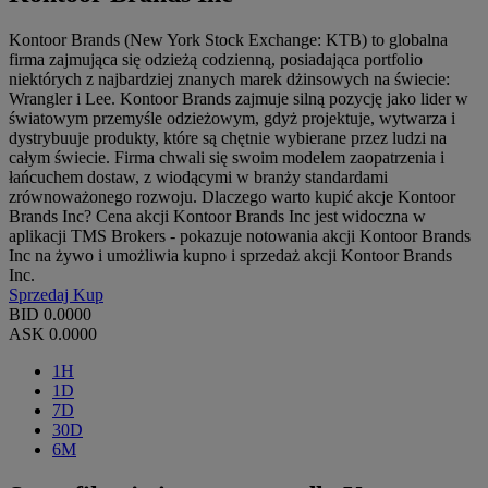
Kontoor Brands (New York Stock Exchange: KTB) to globalna
firma zajmująca się odzieżą codzienną, posiadająca portfolio
niektórych z najbardziej znanych marek dżinsowych na świecie:
Wrangler i Lee. Kontoor Brands zajmuje silną pozycję jako lider w
światowym przemyśle odzieżowym, gdyż projektuje, wytwarza i
dystrybuuje produkty, które są chętnie wybierane przez ludzi na
całym świecie. Firma chwali się swoim modelem zaopatrzenia i
łańcuchem dostaw, z wiodącymi w branży standardami
zrównoważonego rozwoju. Dlaczego warto kupić akcje Kontoor
Brands Inc? Cena akcji Kontoor Brands Inc jest widoczna w
aplikacji TMS Brokers - pokazuje notowania akcji Kontoor Brands
Inc na żywo i umożliwia kupno i sprzedaż akcji Kontoor Brands
Inc.
Sprzedaj
Kup
BID
0.0000
ASK
0.0000
1H
1D
7D
30D
6M