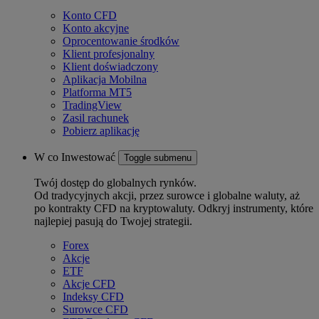
Konto CFD
Konto akcyjne
Oprocentowanie środków
Klient profesjonalny
Klient doświadczony
Aplikacja Mobilna
Platforma MT5
TradingView
Zasil rachunek
Pobierz aplikację
W co Inwestować
Toggle submenu
Twój dostęp do globalnych rynków.
Od tradycyjnych akcji, przez surowce i globalne waluty, aż
po kontrakty CFD na kryptowaluty. Odkryj instrumenty, które
najlepiej pasują do Twojej strategii.
Forex
Akcje
ETF
Akcje CFD
Indeksy CFD
Surowce CFD