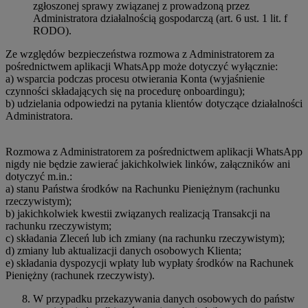
zgłoszonej sprawy związanej z prowadzoną przez
Administratora działalnością gospodarczą (art. 6 ust. 1 lit. f
RODO).
Ze względów bezpieczeństwa rozmowa z Administratorem za
pośrednictwem aplikacji WhatsApp może dotyczyć wyłącznie:
a) wsparcia podczas procesu otwierania Konta (wyjaśnienie
czynności składających się na procedurę onboardingu);
b) udzielania odpowiedzi na pytania klientów dotyczące działalności
Administratora.
Rozmowa z Administratorem za pośrednictwem aplikacji WhatsApp
nigdy nie będzie zawierać jakichkolwiek linków, załączników ani
dotyczyć m.in.:
a) stanu Państwa środków na Rachunku Pieniężnym (rachunku
rzeczywistym);
b) jakichkolwiek kwestii związanych realizacją Transakcji na
rachunku rzeczywistym;
c) składania Zleceń lub ich zmiany (na rachunku rzeczywistym);
d) zmiany lub aktualizacji danych osobowych Klienta;
e) składania dyspozycji wpłaty lub wypłaty środków na Rachunek
Pieniężny (rachunek rzeczywisty).
W przypadku przekazywania danych osobowych do państw