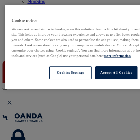
NonStop
Notowania Live
Sezon wyników w USA
Skaner akcji
Cookie notice
Kalendarz rynkowy
Zdarzenia korporacyjne
We use cookies and similar technologies on this website to learn a little bit about you an
Sentyment Klientów
site. This helps us improve your browsing experience and allows us to offer better produc
you and others. Some cookies are also used to personalise the ads you see, making them
Rolowania
interests. Cookies are stored locally on your computer or mobile device. You can Accept o
customise your choices using ‘Cookie settings’. You can find more information about 
Kontakt
tools and services (such as Google) use your personal data here:
more information
.
Cookies Settings
Accept All Cookies