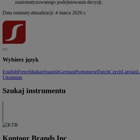
zautomatyzowanego podejmowania decyzji.
Data ostatniej aktualizacji: 4 marca 2026 r.
Wybierz język
English
French
Italian
Spanish
German
Portuguese
Dutch
Czech
Latvian
L
Ukrainian
Szukaj instrumentu
Kontoor Brands Inc