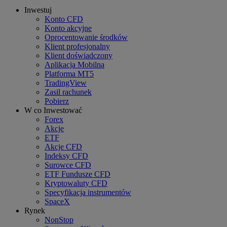
Inwestuj
Konto CFD
Konto akcyjne
Oprocentowanie środków
Klient profesjonalny
Klient doświadczony
Aplikacja Mobilna
Platforma MT5
TradingView
Zasil rachunek
Pobierz
W co Inwestować
Forex
Akcje
ETF
Akcje CFD
Indeksy CFD
Surowce CFD
ETF Fundusze CFD
Kryptowaluty CFD
Specyfikacja instrumentów
SpaceX
Rynek
NonStop