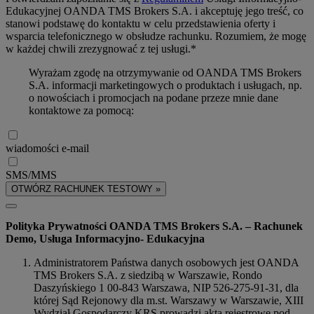
Edukacyjnej OANDA TMS Brokers S.A. i akceptuję jego treść, co
stanowi podstawę do kontaktu w celu przedstawienia oferty i
wsparcia telefonicznego w obsłudze rachunku. Rozumiem, że mogę
w każdej chwili zrezygnować z tej usługi.*
Wyrażam zgodę na otrzymywanie od OANDA TMS Brokers
S.A. informacji marketingowych o produktach i usługach, np.
o nowościach i promocjach na podane przeze mnie dane
kontaktowe za pomocą:
wiadomości e-mail
SMS/MMS
OTWÓRZ RACHUNEK TESTOWY »
Polityka Prywatności OANDA TMS Brokers S.A. – Rachunek
Demo, Usługa Informacyjno- Edukacyjna
Administratorem Państwa danych osobowych jest OANDA
TMS Brokers S.A. z siedzibą w Warszawie, Rondo
Daszyńskiego 1 00-843 Warszawa, NIP 526-275-91-31, dla
której Sąd Rejonowy dla m.st. Warszawy w Warszawie, XIII
Wydział Gospodarczy KRS prowadzi akta rejestrowe pod