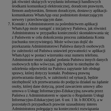
jak również służących wysyłaniu informacji handlowych
środkami komunikacji elektronicznej, doradcom prawnym,
firmom audytorskim, firmom doradczym, dostawcy aplikacji-
komunikatora WhatsApp oraz podmiotom dostarczającym
serwery i przechowującym dane.
Kontakt z Administratorem za pośrednictwem aplikacji
WhatsApp może nastąpić z inicjatywy Państwa, jak również
Administratora w przypadku konieczności skontaktowania się
z Państwem w celu dokończenia procesu zakładania Konta
(rachunku rzeczywistego). Może wówczas dojść do
przekazania Administratorowi Państwa danych osobowych
(w zależności od Państwa ustawień prywatności w aplikacji
WhatsApp) w postaci wizerunku oraz numeru telefonu.
Administrator może zażądać podania Państwa innych danych
osobowych tylko wówczas, gdy będzie to niezbędne do
udzielenia odpowiedzi na Państwa zapytanie lub obsługi
sprawy, której dotyczy kontakt. Podstawą prawną
przetwarzania danych, w zależności od sytuacji, będzie
niezbędność ich przetwarzania do podjęcia działań na żądanie
osoby, której dane dotyczą, przed zawarciem umowy albo
umowa o Usługę Informacyjno-Edukacyjną zawarta przez
Państwa z Administratorem w oparciu o Regulamin Usługi
Informacyjno-Edukacyjnej (art. 6 ust. 1 lit. b RODO), a w
pozostałych przypadkach prawnie uzasadniony interes
Administratora polegający na konieczności rozwiązania