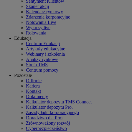
Sentyment Klientów
Skaner akcji
Kalendarz rynkowy
Zdarzenia korporacyjne
Notowania Live
Wykresy live
Rolowania
Edukacja
Centrum Edukacji
Artykuły edukacyjne
Webinary i szkolenia
Analizy rynkowe
Strefa TMS
Centrum pomocy
Pozostałe
O firmie
Kariera
Kontakt
Dokumenty
Kalkulator depozytu TMS Connect
Kalkulator depozytu Pro.
Zasady ładu korporacyjnego
Doradztwo dla firm
Zrównoważony rozwój
Cyberbezpieczeństwo