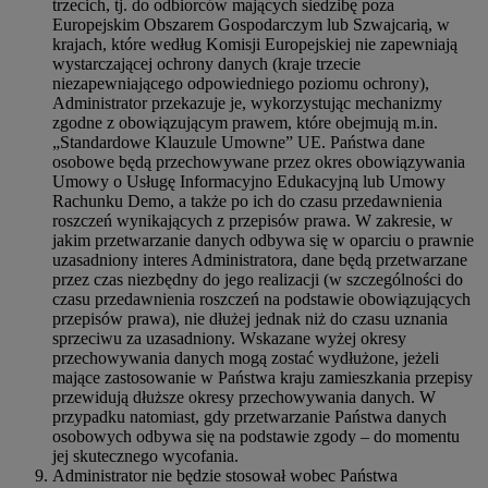
trzecich, tj. do odbiorców mających siedzibę poza
Europejskim Obszarem Gospodarczym lub Szwajcarią, w
krajach, które według Komisji Europejskiej nie zapewniają
wystarczającej ochrony danych (kraje trzecie
niezapewniającego odpowiedniego poziomu ochrony),
Administrator przekazuje je, wykorzystując mechanizmy
zgodne z obowiązującym prawem, które obejmują m.in.
„Standardowe Klauzule Umowne” UE. Państwa dane
osobowe będą przechowywane przez okres obowiązywania
Umowy o Usługę Informacyjno Edukacyjną lub Umowy
Rachunku Demo, a także po ich do czasu przedawnienia
roszczeń wynikających z przepisów prawa. W zakresie, w
jakim przetwarzanie danych odbywa się w oparciu o prawnie
uzasadniony interes Administratora, dane będą przetwarzane
przez czas niezbędny do jego realizacji (w szczególności do
czasu przedawnienia roszczeń na podstawie obowiązujących
przepisów prawa), nie dłużej jednak niż do czasu uznania
sprzeciwu za uzasadniony. Wskazane wyżej okresy
przechowywania danych mogą zostać wydłużone, jeżeli
mające zastosowanie w Państwa kraju zamieszkania przepisy
przewidują dłuższe okresy przechowywania danych. W
przypadku natomiast, gdy przetwarzanie Państwa danych
osobowych odbywa się na podstawie zgody – do momentu
jej skutecznego wycofania.
Administrator nie będzie stosował wobec Państwa