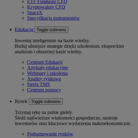
ETF Fundusze CFD
Kryptowaluty CFD
SpaceX
Specyfikacja instrumentów
Edukacja
Toggle submenu
Inwestuj inteligentnie na bazie wiedzy.
Buduj silniejsze strategie dzięki szkoleniom, eksperckim
analizom i obszernej bazie wiedzy.
Centrum Edukacji
Artykuły edukacyjne
Webinary i szkolenia
Analizy rynkowe
Strefa TMS
Centrum pomocy
Rynek
Toggle submenu
Trzymaj rękę na pulsie giełdy.
Śledź najświeższe wiadomości gospodarcze, nastroje
inwestorów oraz kluczowe wydarzenia makroekonomiczne.
Podsumowanie rynków