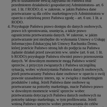
jest to uzasadnione treścią zapytania od Państwa oraz
przedmiotem działalności gospodarczej Administratora- art. 6
ust. 1 lit. f RODO; d. w zakresie, w jakim Państwa dane
przetwarzane są dla celów marketingowych Administratora w
oparciu o udzieloną przez Państwa zgodę – art. 6 ust. 1 lit. a
RODO.
Przysługuje Państwu prawo dostępu do danych osobowych,
prawo ich sprostowania, usunięcia, a także prawo
ograniczenia przetwarzania danych. W zakresie, w jakim
przetwarzanie jest niezbędne do wykonania Umowy o Usługę
Informacyjno-Edukacyjną lub Umowy Rachunku Demo,
której jesteście Państwo stroną lub do podjęcia na Państwa
żądanie działań przed zawarciem ww. umów (art. 6 ust. 1 lit.
b RODO) przysługuje Państwu również prawo przenoszenia
danych. W dowolnym momencie mogą Państwo wnieść
sprzeciw, z przyczyn związanych z Państwa szczególną
sytuacją, wobec wykorzystania Państwa danych osobowych,
jeżeli przetwarzamy Państwa dane osobowe w oparciu o swój
prawnie uzasadniony interes, np. w związku z marketingiem
produktów i usług. Jeżeli Państwa dane osobowe są
przetwarzane na potrzeby marketingu, macie Państwo prawo
w dowolnym momencie wnieść sprzeciw wobec
przetwarzania dotyczących Państwa danych osobowych na
potrzeby takiego marketingu, w tym profilowania. Jeżeli
wniosą Państwo sprzeciw wobec przetwarzania do celów