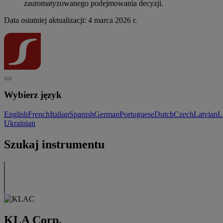
zautomatyzowanego podejmowania decyzji.
Data ostatniej aktualizacji: 4 marca 2026 r.
Wybierz język
English
French
Italian
Spanish
German
Portuguese
Dutch
Czech
Latvian
L
Ukrainian
Szukaj instrumentu
KLA Corp.