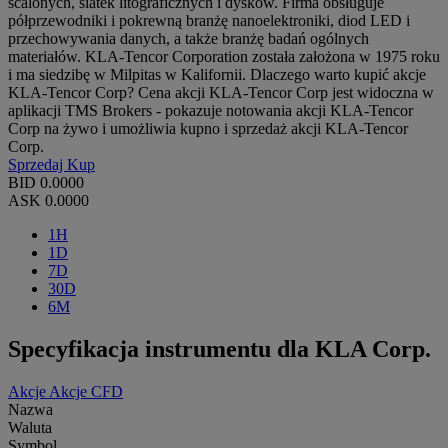
scalonych, siatek litograficznych i dysków. Firma obsługuje
półprzewodniki i pokrewną branżę nanoelektroniki, diod LED i
przechowywania danych, a także branżę badań ogólnych
materiałów. KLA-Tencor Corporation została założona w 1975 roku
i ma siedzibę w Milpitas w Kalifornii. Dlaczego warto kupić akcje
KLA-Tencor Corp? Cena akcji KLA-Tencor Corp jest widoczna w
aplikacji TMS Brokers - pokazuje notowania akcji KLA-Tencor
Corp na żywo i umożliwia kupno i sprzedaż akcji KLA-Tencor
Corp.
Sprzedaj
Kup
BID
0.0000
ASK
0.0000
1H
1D
7D
30D
6M
Specyfikacja instrumentu dla KLA Corp.
Akcje
Akcje CFD
Nazwa
Waluta
Symbol