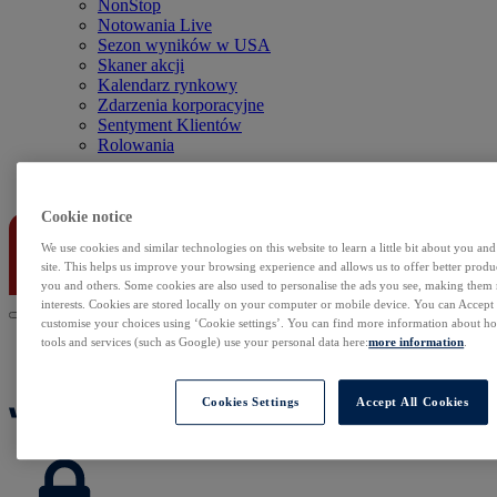
NonStop
Notowania Live
Sezon wyników w USA
Skaner akcji
Kalendarz rynkowy
Zdarzenia korporacyjne
Sentyment Klientów
Rolowania
Kontakt
Cookie notice
We use cookies and similar technologies on this website to learn a little bit about you an
site. This helps us improve your browsing experience and allows us to offer better produc
you and others. Some cookies are also used to personalise the ads you see, making them
interests. Cookies are stored locally on your computer or mobile device. You can Accept o
customise your choices using ‘Cookie settings’. You can find more information about 
tools and services (such as Google) use your personal data here:
more information
.
Cookies Settings
Accept All Cookies