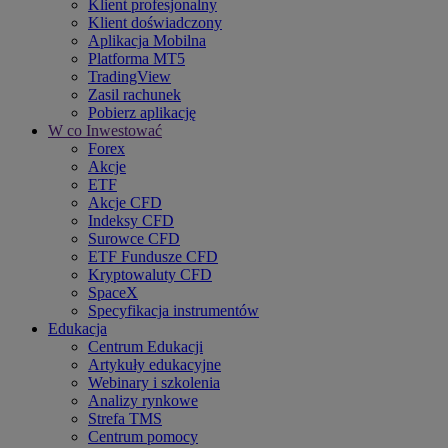
Klient profesjonalny
Klient doświadczony
Aplikacja Mobilna
Platforma MT5
TradingView
Zasil rachunek
Pobierz aplikację
W co Inwestować
Forex
Akcje
ETF
Akcje CFD
Indeksy CFD
Surowce CFD
ETF Fundusze CFD
Kryptowaluty CFD
SpaceX
Specyfikacja instrumentów
Edukacja
Centrum Edukacji
Artykuły edukacyjne
Webinary i szkolenia
Analizy rynkowe
Strefa TMS
Centrum pomocy