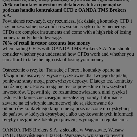
76% rachunków inwestorów detalicznych traci pieniądze
podczas handlu kontraktami CFD z OANDA TMS Brokers
S.A.
Powinieneś rozważyć, czy rozumiesz, jak działają kontrakty CFD i
czy możesz sobie pozwolić na wysokie ryzyko utraty pieniędzy.
CFDs are complex instruments and come with a high risk of losing
money rapidly due to leverage.
76% of retail investor accounts lose money
when trading CFDs with OANDA TMS Brokers S.A. You should
consider whether you understand how CFDs work and whether you
can afford to take the high risk of losing your money.
Ostrzeżenie o ryzyku: Transakcje Forex i kontrakty oparte na
dźwigni finansowej są wysoce ryzykowne dla Twojego kapitału,
ponieważ straty mogą przewyższyć depozyt. Dlatego też, kontrakty
na różnicę oraz Forex mogą nie być odpowiednie dla wszystkich
inwestorów. Upewnij się, że rozumiesz związane z nimi ryzyka i
jeśli jest to konieczne zasięgnij niezależnej porady. Informacje
zawarte na tej witrynie internetowej nie są skierowane do
odbiorców konkretnego kraju i nie są przeznaczone do dystrybucji
do państw, w których dystrybucja albo użytkowanie tych informacji
byłyby niezgodne z lokalnym prawem, wymogami i regulacjami.
OANDA TMS Brokers S.A. z siedzibą w Warszawie, Warsaw
UNIT, Daszyńskiego 1, 00-843 Warszawa, wpisana do rejestru