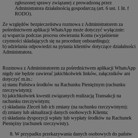
zgłoszonej sprawy związanej z prowadzoną przez
Administratora działalnością gospodarczą (art. 6 ust. 1 lit. f
RODO).
Ze względów bezpieczeństwa rozmowa z Administratorem za
pośrednictwem aplikacji WhatsApp może dotyczyć wyłącznie:
a) wsparcia podczas procesu otwierania Konta (wyjaśnienie
czynności składających się na procedurę onboardingu);
b) udzielania odpowiedzi na pytania klientów dotyczące działalności
Administratora.
Rozmowa z Administratorem za pośrednictwem aplikacji WhatsApp
nigdy nie będzie zawierać jakichkolwiek linków, załączników ani
dotyczyć m.in.:
a) stanu Państwa środków na Rachunku Pieniężnym (rachunku
rzeczywistym);
b) jakichkolwiek kwestii związanych realizacją Transakcji na
rachunku rzeczywistym;
c) składania Zleceń lub ich zmiany (na rachunku rzeczywistym);
d) zmiany lub aktualizacji danych osobowych Klienta;
e) składania dyspozycji wpłaty lub wypłaty środków na Rachunek
Pieniężny (rachunek rzeczywisty).
W przypadku przekazywania danych osobowych do państw