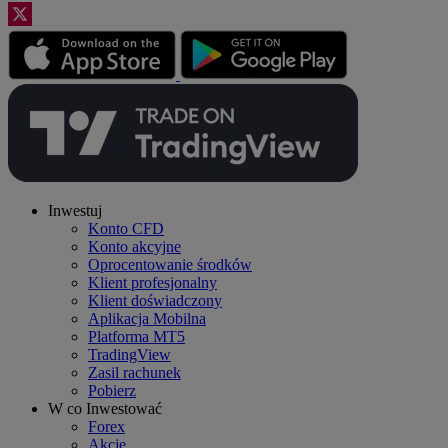
Inwestuj
Konto CFD
Konto akcyjne
Oprocentowanie środków
Klient profesjonalny
Klient doświadczony
Aplikacja Mobilna
Platforma MT5
TradingView
Zasil rachunek
Pobierz
W co Inwestować
Forex
Akcje