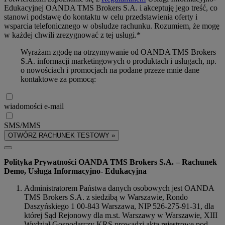
Edukacyjnej OANDA TMS Brokers S.A. i akceptuję jego treść, co
stanowi podstawę do kontaktu w celu przedstawienia oferty i
wsparcia telefonicznego w obsłudze rachunku. Rozumiem, że mogę
w każdej chwili zrezygnować z tej usługi.*
Wyrażam zgodę na otrzymywanie od OANDA TMS Brokers
S.A. informacji marketingowych o produktach i usługach, np.
o nowościach i promocjach na podane przeze mnie dane
kontaktowe za pomocą:
wiadomości e-mail
SMS/MMS
OTWÓRZ RACHUNEK TESTOWY »
Polityka Prywatności OANDA TMS Brokers S.A. – Rachunek
Demo, Usługa Informacyjno- Edukacyjna
Administratorem Państwa danych osobowych jest OANDA
TMS Brokers S.A. z siedzibą w Warszawie, Rondo
Daszyńskiego 1 00-843 Warszawa, NIP 526-275-91-31, dla
której Sąd Rejonowy dla m.st. Warszawy w Warszawie, XIII
Wydział Gospodarczy KRS prowadzi akta rejestrowe pod