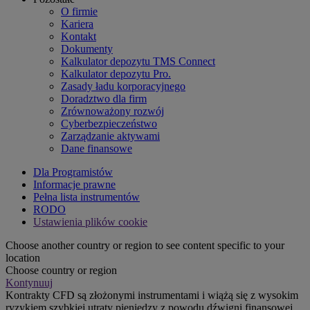
O firmie
Kariera
Kontakt
Dokumenty
Kalkulator depozytu TMS Connect
Kalkulator depozytu Pro.
Zasady ładu korporacyjnego
Doradztwo dla firm
Zrównoważony rozwój
Cyberbezpieczeństwo
Zarządzanie aktywami
Dane finansowe
Dla Programistów
Informacje prawne
Pełna lista instrumentów
RODO
Ustawienia plików cookie
Choose another country or region to see content specific to your
location
Choose country or region
Kontynuuj
Kontrakty CFD są złożonymi instrumentami i wiążą się z wysokim
ryzykiem szybkiej utraty pieniędzy z powodu dźwigni finansowej.