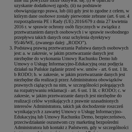
inne niż powyższe może odbywać się: (i) w oparciu o
uzyskanie dodatkowej zgody, (ii) na podstawie
obowiązującego prawa, lub (iii) gdy jest to zgodne z celem, w
którym dane osobowe zostały pierwotnie zebrane (art. 6 ust. 4
rozporządzenia PE i Rady (UE) 2016/679 z dnia 27 kwietnia
2016 r. w sprawie ochrony osób fizycznych w związku z
przetwarzaniem danych osobowych i w sprawie swobodnego
przepływu takich danych oraz uchylenia dyrektywy
95/46/WE, (zwanego dalej: „RODO”).
Podstawą prawną przetwarzania Państwa danych osobowych
jest: a. w zakresie, w jakim przetwarzanie danych jest
niezbędne do wykonania Umowy Rachunku Demo lub
Umowy o Usługę Informacyjno-Edukacyjną oraz podjęcia
działań na Pańskie żądanie przed ww. umów - art. 6 ust. 1 lit.
b RODO; b. w zakresie, w jakim przetwarzanie danych jest
niezbędne dla realizacji przez Administratora obowiązków
prawnych ciążących na nim, w szczególności polegających
na rozpatrywaniu reklamacji - art. 6 ust. 1 lit. c RODO; c. w
zakresie, w jakim przetwarzanie danych jest niezbędne do
realizacji celów wynikających z prawnie uzasadnionych
interesów Administratora, takich jak dochodzenie roszczeń
wynikających z zawartej Umowy o Usługę Informacyjno-
Edukacyjną lub Umowy Rachunku Demo, bezpieczeństwo,
przeciwdziałanie oszustwom czy marketing bezpośredni
Administratora lub kontakt z Państwem, gdy w szczególności