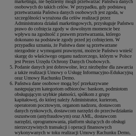
marketingu, nie będziemy mogli przetwarzać Państwa danych
osobowych do takich celów. W przypadku, gdy podstawą
przetwarzania Państwa danych osobowych jest zgoda, w
szczególności wyrażona dla celów realizacji przez
Administratora działań marketingowych, przysługuje Państwu
prawo do cofnięcia zgody w dowolnym momencie bez
wpływu na zgodność z prawem przetwarzania, którego
dokonano na podstawie zgody przed jej cofnięciem. W
przypadku uznania, że Państwa dane są przetwarzane
niezgodnie z wymogami prawnymi, możecie Państwo wnieść
skargę do właściwego organu nadzorczego, którym w Polsce
jest Prezes Urzędu Ochrony Danych Osobowych.
Podanie danych jest dobrowolne, lecz niezbędne dla zawarcia
a także realizacji Umowy o Usługę Informacyjno-Edukacyjną
oraz Umowy Rachunku Demo.
Państwa dane osobowe mogą być przekazywane
następującym kategoriom odbiorców: bankom, podmiotom
obsługującym szybkie płatności, spółkom z grupy
kapitałowej, do której należy Administrator, kurierom,
operatorom pocztowym, organom nadzoru, dostawcom
danych rynkowych, dostawcom narzędzi do przeciwdziałania
oszustwom (antyfraudowym) oraz AML, dostawcom
narzędzi, oprogramowania, platform służących do obsługi
nierzeczywistych transakcji i operacji finansowych
wykonywanych w toku realizacji Umowy Rachunku Demo,