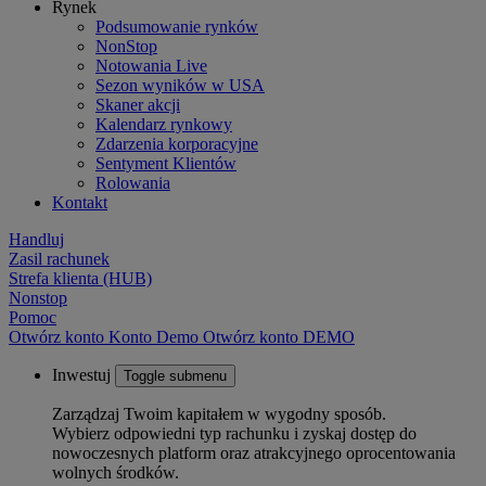
Rynek
Podsumowanie rynków
NonStop
Notowania Live
Sezon wyników w USA
Skaner akcji
Kalendarz rynkowy
Zdarzenia korporacyjne
Sentyment Klientów
Rolowania
Kontakt
Handluj
Zasil rachunek
Strefa klienta (HUB)
Nonstop
Pomoc
Otwórz konto
Konto
Demo
Otwórz konto DEMO
Inwestuj
Toggle submenu
Zarządzaj Twoim kapitałem w wygodny sposób.
Wybierz odpowiedni typ rachunku i zyskaj dostęp do
nowoczesnych platform oraz atrakcyjnego oprocentowania
wolnych środków.