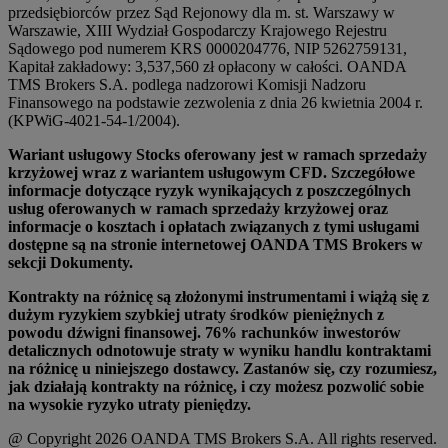
przedsiębiorców przez Sąd Rejonowy dla m. st. Warszawy w
Warszawie, XIII Wydział Gospodarczy Krajowego Rejestru
Sądowego pod numerem KRS 0000204776, NIP 5262759131,
Kapitał zakładowy: 3,537,560 zł opłacony w całości. OANDA
TMS Brokers S.A. podlega nadzorowi Komisji Nadzoru
Finansowego na podstawie zezwolenia z dnia 26 kwietnia 2004 r.
(KPWiG-4021-54-1/2004).
Wariant usługowy Stocks oferowany jest w ramach sprzedaży
krzyżowej wraz z wariantem usługowym CFD. Szczegółowe
informacje dotyczące ryzyk wynikających z poszczególnych
usług oferowanych w ramach sprzedaży krzyżowej oraz
informacje o kosztach i opłatach związanych z tymi usługami
dostępne są na stronie internetowej OANDA TMS Brokers w
sekcji Dokumenty.
Kontrakty na różnicę są złożonymi instrumentami i wiążą się z
dużym ryzykiem szybkiej utraty środków pieniężnych z
powodu dźwigni finansowej. 76% rachunków inwestorów
detalicznych odnotowuje straty w wyniku handlu kontraktami
na różnicę u niniejszego dostawcy. Zastanów się, czy rozumiesz,
jak działają kontrakty na różnicę, i czy możesz pozwolić sobie
na wysokie ryzyko utraty pieniędzy.
@ Copyright 2026 OANDA TMS Brokers S.A. All rights reserved.