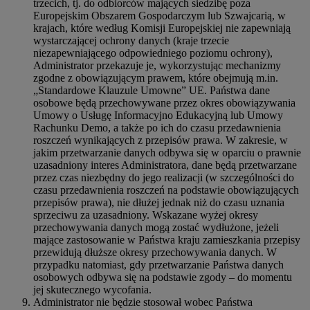
trzecich, tj. do odbiorców mających siedzibę poza
Europejskim Obszarem Gospodarczym lub Szwajcarią, w
krajach, które według Komisji Europejskiej nie zapewniają
wystarczającej ochrony danych (kraje trzecie
niezapewniającego odpowiedniego poziomu ochrony),
Administrator przekazuje je, wykorzystując mechanizmy
zgodne z obowiązującym prawem, które obejmują m.in.
„Standardowe Klauzule Umowne” UE. Państwa dane
osobowe będą przechowywane przez okres obowiązywania
Umowy o Usługę Informacyjno Edukacyjną lub Umowy
Rachunku Demo, a także po ich do czasu przedawnienia
roszczeń wynikających z przepisów prawa. W zakresie, w
jakim przetwarzanie danych odbywa się w oparciu o prawnie
uzasadniony interes Administratora, dane będą przetwarzane
przez czas niezbędny do jego realizacji (w szczególności do
czasu przedawnienia roszczeń na podstawie obowiązujących
przepisów prawa), nie dłużej jednak niż do czasu uznania
sprzeciwu za uzasadniony. Wskazane wyżej okresy
przechowywania danych mogą zostać wydłużone, jeżeli
mające zastosowanie w Państwa kraju zamieszkania przepisy
przewidują dłuższe okresy przechowywania danych. W
przypadku natomiast, gdy przetwarzanie Państwa danych
osobowych odbywa się na podstawie zgody – do momentu
jej skutecznego wycofania.
Administrator nie będzie stosował wobec Państwa