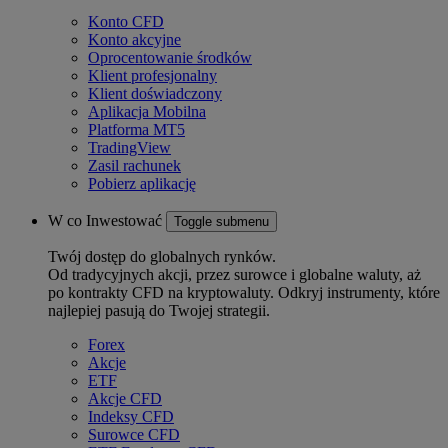
Konto CFD
Konto akcyjne
Oprocentowanie środków
Klient profesjonalny
Klient doświadczony
Aplikacja Mobilna
Platforma MT5
TradingView
Zasil rachunek
Pobierz aplikację
W co Inwestować
Toggle submenu
Twój dostęp do globalnych rynków.
Od tradycyjnych akcji, przez surowce i globalne waluty, aż
po kontrakty CFD na kryptowaluty. Odkryj instrumenty, które
najlepiej pasują do Twojej strategii.
Forex
Akcje
ETF
Akcje CFD
Indeksy CFD
Surowce CFD