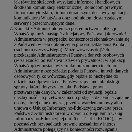
jak również służących wysyłaniu informacji handlowych
środkami komunikacji elektronicznej, doradcom prawnym,
firmom audytorskim, firmom doradczym, dostawcy aplikacji-
komunikatora WhatsApp oraz podmiotom dostarczającym
serwery i przechowującym dane.
Kontakt z Administratorem za pośrednictwem aplikacji
WhatsApp może nastąpić z inicjatywy Państwa, jak również
Administratora w przypadku konieczności skontaktowania się
z Państwem w celu dokończenia procesu zakładania Konta
(rachunku rzeczywistego). Może wówczas dojść do
przekazania Administratorowi Państwa danych osobowych
(w zależności od Państwa ustawień prywatności w aplikacji
WhatsApp) w postaci wizerunku oraz numeru telefonu.
Administrator może zażądać podania Państwa innych danych
osobowych tylko wówczas, gdy będzie to niezbędne do
udzielenia odpowiedzi na Państwa zapytanie lub obsługi
sprawy, której dotyczy kontakt. Podstawą prawną
przetwarzania danych, w zależności od sytuacji, będzie
niezbędność ich przetwarzania do podjęcia działań na żądanie
osoby, której dane dotyczą, przed zawarciem umowy albo
umowa o Usługę Informacyjno-Edukacyjną zawarta przez
Państwa z Administratorem w oparciu o Regulamin Usługi
Informacyjno-Edukacyjnej (art. 6 ust. 1 lit. b RODO), a w
pozostałych przypadkach prawnie uzasadniony interes
Administratora polegający na konieczności rozwiązania