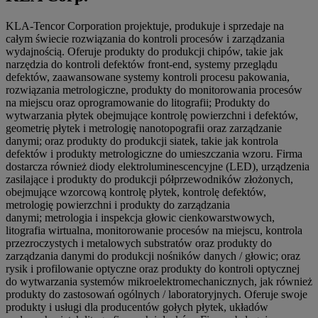
KLA-Tencor Corporation projektuje, produkuje i sprzedaje na
całym świecie rozwiązania do kontroli procesów i zarządzania
wydajnością. Oferuje produkty do produkcji chipów, takie jak
narzędzia do kontroli defektów front-end, systemy przeglądu
defektów, zaawansowane systemy kontroli procesu pakowania,
rozwiązania metrologiczne, produkty do monitorowania procesów
na miejscu oraz oprogramowanie do litografii; Produkty do
wytwarzania płytek obejmujące kontrolę powierzchni i defektów,
geometrię płytek i metrologię nanotopografii oraz zarządzanie
danymi; oraz produkty do produkcji siatek, takie jak kontrola
defektów i produkty metrologiczne do umieszczania wzoru. Firma
dostarcza również diody elektroluminescencyjne (LED), urządzenia
zasilające i produkty do produkcji półprzewodników złożonych,
obejmujące wzorcową kontrolę płytek, kontrolę defektów,
metrologię powierzchni i produkty do zarządzania
danymi; metrologia i inspekcja głowic cienkowarstwowych,
litografia wirtualna, monitorowanie procesów na miejscu, kontrola
przezroczystych i metalowych substratów oraz produkty do
zarządzania danymi do produkcji nośników danych / głowic; oraz
rysik i profilowanie optyczne oraz produkty do kontroli optycznej
do wytwarzania systemów mikroelektromechanicznych, jak również
produkty do zastosowań ogólnych / laboratoryjnych. Oferuje swoje
produkty i usługi dla producentów gołych płytek, układów