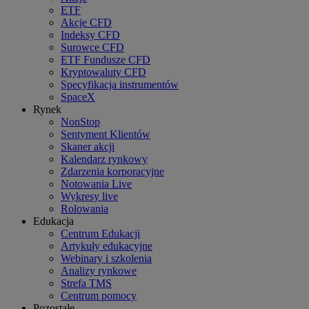
ETF
Akcje CFD
Indeksy CFD
Surowce CFD
ETF Fundusze CFD
Kryptowaluty CFD
Specyfikacja instrumentów
SpaceX
Rynek
NonStop
Sentyment Klientów
Skaner akcji
Kalendarz rynkowy
Zdarzenia korporacyjne
Notowania Live
Wykresy live
Rolowania
Edukacja
Centrum Edukacji
Artykuły edukacyjne
Webinary i szkolenia
Analizy rynkowe
Strefa TMS
Centrum pomocy
Pozostałe