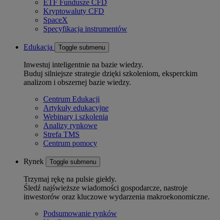
ETF Fundusze CFD
Kryptowaluty CFD
SpaceX
Specyfikacja instrumentów
Edukacja
Toggle submenu
Inwestuj inteligentnie na bazie wiedzy.
Buduj silniejsze strategie dzięki szkoleniom, eksperckim
analizom i obszernej bazie wiedzy.
Centrum Edukacji
Artykuły edukacyjne
Webinary i szkolenia
Analizy rynkowe
Strefa TMS
Centrum pomocy
Rynek
Toggle submenu
Trzymaj rękę na pulsie giełdy.
Śledź najświeższe wiadomości gospodarcze, nastroje
inwestorów oraz kluczowe wydarzenia makroekonomiczne.
Podsumowanie rynków