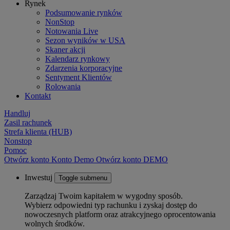
Rynek
Podsumowanie rynków
NonStop
Notowania Live
Sezon wyników w USA
Skaner akcji
Kalendarz rynkowy
Zdarzenia korporacyjne
Sentyment Klientów
Rolowania
Kontakt
Handluj
Zasil rachunek
Strefa klienta (HUB)
Nonstop
Pomoc
Otwórz konto
Konto
Demo
Otwórz konto DEMO
Inwestuj
Toggle submenu
Zarządzaj Twoim kapitałem w wygodny sposób.
Wybierz odpowiedni typ rachunku i zyskaj dostęp do
nowoczesnych platform oraz atrakcyjnego oprocentowania
wolnych środków.