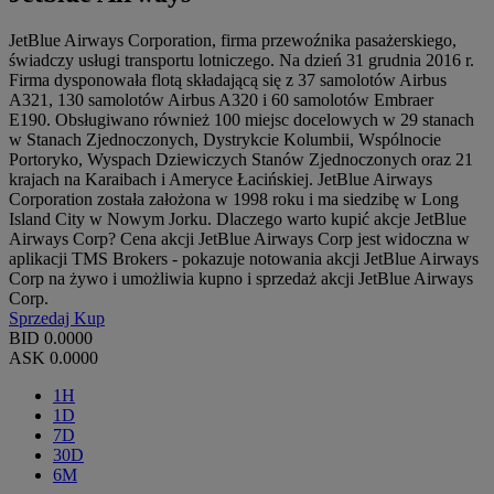
JetBlue Airways Corporation, firma przewoźnika pasażerskiego,
świadczy usługi transportu lotniczego. Na dzień 31 grudnia 2016 r.
Firma dysponowała flotą składającą się z 37 samolotów Airbus
A321, 130 samolotów Airbus A320 i 60 samolotów Embraer
E190. Obsługiwano również 100 miejsc docelowych w 29 stanach
w Stanach Zjednoczonych, Dystrykcie Kolumbii, Wspólnocie
Portoryko, Wyspach Dziewiczych Stanów Zjednoczonych oraz 21
krajach na Karaibach i Ameryce Łacińskiej. JetBlue Airways
Corporation została założona w 1998 roku i ma siedzibę w Long
Island City w Nowym Jorku. Dlaczego warto kupić akcje JetBlue
Airways Corp? Cena akcji JetBlue Airways Corp jest widoczna w
aplikacji TMS Brokers - pokazuje notowania akcji JetBlue Airways
Corp na żywo i umożliwia kupno i sprzedaż akcji JetBlue Airways
Corp.
Sprzedaj
Kup
BID
0.0000
ASK
0.0000
1H
1D
7D
30D
6M