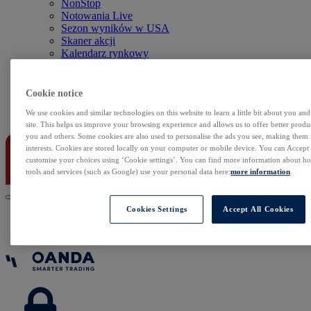
NonStop
Notowania Live
Sezon wyników w USA
Skaner akcji
Kalendarz rynkowy
Zdarzenia korporacyjne
Sentyment Klientów
Rolowania
Cookie notice
We use cookies and similar technologies on this website to learn a little bit about you an
Kontakt
site. This helps us improve your browsing experience and allows us to offer better produc
you and others. Some cookies are also used to personalise the ads you see, making them
interests. Cookies are stored locally on your computer or mobile device. You can Accept o
customise your choices using ‘Cookie settings’. You can find more information about 
tools and services (such as Google) use your personal data here:
more information
.
Cookies Settings
Accept All Cookies