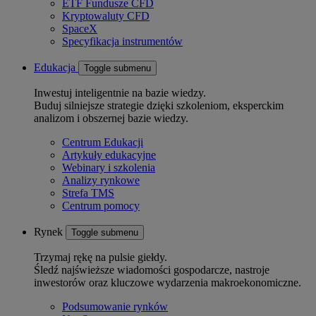
ETF Fundusze CFD
Kryptowaluty CFD
SpaceX
Specyfikacja instrumentów
Edukacja
Toggle submenu
Inwestuj inteligentnie na bazie wiedzy.
Buduj silniejsze strategie dzięki szkoleniom, eksperckim
analizom i obszernej bazie wiedzy.
Centrum Edukacji
Artykuły edukacyjne
Webinary i szkolenia
Analizy rynkowe
Strefa TMS
Centrum pomocy
Rynek
Toggle submenu
Trzymaj rękę na pulsie giełdy.
Śledź najświeższe wiadomości gospodarcze, nastroje
inwestorów oraz kluczowe wydarzenia makroekonomiczne.
Podsumowanie rynków