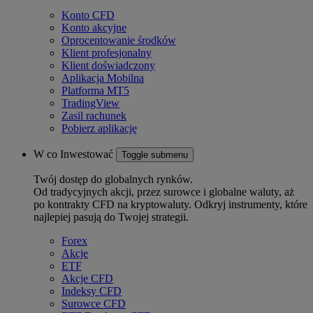
Konto CFD
Konto akcyjne
Oprocentowanie środków
Klient profesjonalny
Klient doświadczony
Aplikacja Mobilna
Platforma MT5
TradingView
Zasil rachunek
Pobierz aplikację
W co Inwestować
Toggle submenu
Twój dostęp do globalnych rynków.
Od tradycyjnych akcji, przez surowce i globalne waluty, aż
po kontrakty CFD na kryptowaluty. Odkryj instrumenty, które
najlepiej pasują do Twojej strategii.
Forex
Akcje
ETF
Akcje CFD
Indeksy CFD
Surowce CFD