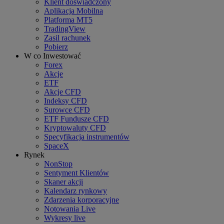
Klient doświadczony
Aplikacja Mobilna
Platforma MT5
TradingView
Zasil rachunek
Pobierz
W co Inwestować
Forex
Akcje
ETF
Akcje CFD
Indeksy CFD
Surowce CFD
ETF Fundusze CFD
Kryptowaluty CFD
Specyfikacja instrumentów
SpaceX
Rynek
NonStop
Sentyment Klientów
Skaner akcji
Kalendarz rynkowy
Zdarzenia korporacyjne
Notowania Live
Wykresy live