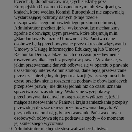
trzecich, tj. do odbiorców mających siedzibę poza
Europejskim Obszarem Gospodarczym lub Szwajcarią, w
krajach, które według Komisji Europejskiej nie zapewniają
wystarczającej ochrony danych (kraje trzecie
niezapewniającego odpowiedniego poziomu ochrony),
Administrator przekazuje je, wykorzystując mechanizmy
zgodne z obowiązującym prawem, które obejmują m.in.
„Standardowe Klauzule Umowne” UE. Państwa dane
osobowe będą przechowywane przez okres obowiązywania
Umowy o Usługę Informacyjno Edukacyjną lub Umowy
Rachunku Demo, a także po ich do czasu przedawnienia
roszczeń wynikających z przepisów prawa. W zakresie, w
jakim przetwarzanie danych odbywa się w oparciu o prawnie
uzasadniony interes Administratora, dane będą przetwarzane
przez czas niezbędny do jego realizacji (w szczególności do
czasu przedawnienia roszczeń na podstawie obowiązujących
przepisów prawa), nie dłużej jednak niż do czasu uznania
sprzeciwu za uzasadniony. Wskazane wyżej okresy
przechowywania danych mogą zostać wydłużone, jeżeli
mające zastosowanie w Państwa kraju zamieszkania przepisy
przewidują dłuższe okresy przechowywania danych. W
przypadku natomiast, gdy przetwarzanie Państwa danych
osobowych odbywa się na podstawie zgody – do momentu
jej skutecznego wycofania.
Administrator nie będzie stosował wobec Państwa