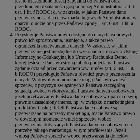
jest to uzasadnione treścią zapytania od Państwa oraz
przedmiotem działalności gospodarczej Administratora- art. 6
ust. 1 lit. f RODO; d. w zakresie, w jakim Państwa dane
przetwarzane są dla celów marketingowych Administratora w
oparciu o udzieloną przez Państwa zgodę – art. 6 ust. 1 lit. a
RODO.
Przysługuje Państwu prawo dostępu do danych osobowych,
prawo ich sprostowania, usunięcia, a także prawo
ograniczenia przetwarzania danych. W zakresie, w jakim
przetwarzanie jest niezbędne do wykonania Umowy o Usługę
Informacyjno-Edukacyjną lub Umowy Rachunku Demo,
której jesteście Państwo stroną lub do podjęcia na Państwa
żądanie działań przed zawarciem ww. umów (art. 6 ust. 1 lit.
b RODO) przysługuje Państwu również prawo przenoszenia
danych. W dowolnym momencie mogą Państwo wnieść
sprzeciw, z przyczyn związanych z Państwa szczególną
sytuacją, wobec wykorzystania Państwa danych osobowych,
jeżeli przetwarzamy Państwa dane osobowe w oparciu o swój
prawnie uzasadniony interes, np. w związku z marketingiem
produktów i usług. Jeżeli Państwa dane osobowe są
przetwarzane na potrzeby marketingu, macie Państwo prawo
w dowolnym momencie wnieść sprzeciw wobec
przetwarzania dotyczących Państwa danych osobowych na
potrzeby takiego marketingu, w tym profilowania. Jeżeli
wniosą Państwo sprzeciw wobec przetwarzania do celów