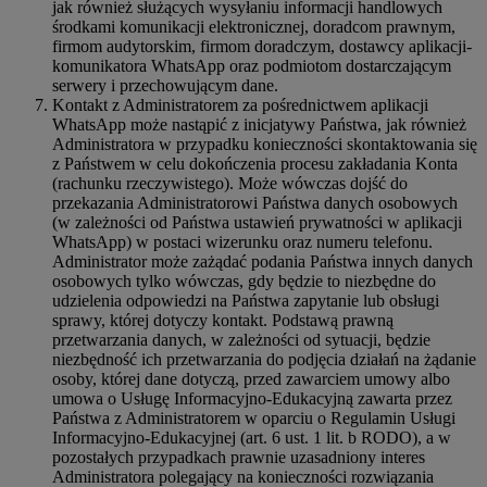
jak również służących wysyłaniu informacji handlowych
środkami komunikacji elektronicznej, doradcom prawnym,
firmom audytorskim, firmom doradczym, dostawcy aplikacji-
komunikatora WhatsApp oraz podmiotom dostarczającym
serwery i przechowującym dane.
Kontakt z Administratorem za pośrednictwem aplikacji
WhatsApp może nastąpić z inicjatywy Państwa, jak również
Administratora w przypadku konieczności skontaktowania się
z Państwem w celu dokończenia procesu zakładania Konta
(rachunku rzeczywistego). Może wówczas dojść do
przekazania Administratorowi Państwa danych osobowych
(w zależności od Państwa ustawień prywatności w aplikacji
WhatsApp) w postaci wizerunku oraz numeru telefonu.
Administrator może zażądać podania Państwa innych danych
osobowych tylko wówczas, gdy będzie to niezbędne do
udzielenia odpowiedzi na Państwa zapytanie lub obsługi
sprawy, której dotyczy kontakt. Podstawą prawną
przetwarzania danych, w zależności od sytuacji, będzie
niezbędność ich przetwarzania do podjęcia działań na żądanie
osoby, której dane dotyczą, przed zawarciem umowy albo
umowa o Usługę Informacyjno-Edukacyjną zawarta przez
Państwa z Administratorem w oparciu o Regulamin Usługi
Informacyjno-Edukacyjnej (art. 6 ust. 1 lit. b RODO), a w
pozostałych przypadkach prawnie uzasadniony interes
Administratora polegający na konieczności rozwiązania