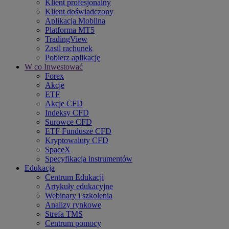
Klient profesjonalny
Klient doświadczony
Aplikacja Mobilna
Platforma MT5
TradingView
Zasil rachunek
Pobierz aplikację
W co Inwestować
Forex
Akcje
ETF
Akcje CFD
Indeksy CFD
Surowce CFD
ETF Fundusze CFD
Kryptowaluty CFD
SpaceX
Specyfikacja instrumentów
Edukacja
Centrum Edukacji
Artykuły edukacyjne
Webinary i szkolenia
Analizy rynkowe
Strefa TMS
Centrum pomocy