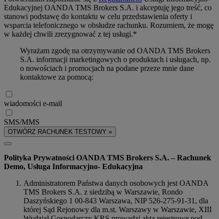
Edukacyjnej OANDA TMS Brokers S.A. i akceptuję jego treść, co
stanowi podstawę do kontaktu w celu przedstawienia oferty i
wsparcia telefonicznego w obsłudze rachunku. Rozumiem, że mogę
w każdej chwili zrezygnować z tej usługi.*
Wyrażam zgodę na otrzymywanie od OANDA TMS Brokers
S.A. informacji marketingowych o produktach i usługach, np.
o nowościach i promocjach na podane przeze mnie dane
kontaktowe za pomocą:
wiadomości e-mail
SMS/MMS
OTWÓRZ RACHUNEK TESTOWY »
Polityka Prywatności OANDA TMS Brokers S.A. – Rachunek
Demo, Usługa Informacyjno- Edukacyjna
Administratorem Państwa danych osobowych jest OANDA
TMS Brokers S.A. z siedzibą w Warszawie, Rondo
Daszyńskiego 1 00-843 Warszawa, NIP 526-275-91-31, dla
której Sąd Rejonowy dla m.st. Warszawy w Warszawie, XIII
Wydział Gospodarczy KRS prowadzi akta rejestrowe pod