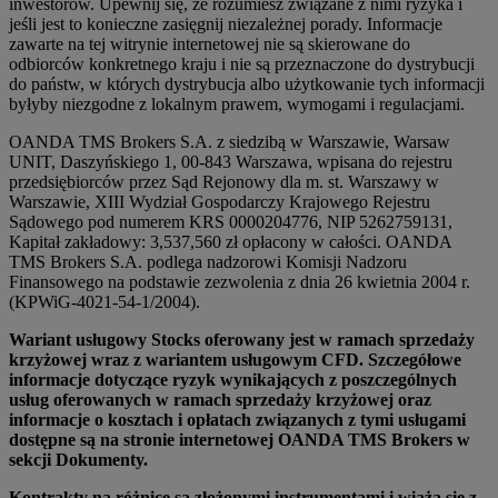
inwestorów. Upewnij się, że rozumiesz związane z nimi ryzyka i
jeśli jest to konieczne zasięgnij niezależnej porady. Informacje
zawarte na tej witrynie internetowej nie są skierowane do
odbiorców konkretnego kraju i nie są przeznaczone do dystrybucji
do państw, w których dystrybucja albo użytkowanie tych informacji
byłyby niezgodne z lokalnym prawem, wymogami i regulacjami.
OANDA TMS Brokers S.A. z siedzibą w Warszawie, Warsaw
UNIT, Daszyńskiego 1, 00-843 Warszawa, wpisana do rejestru
przedsiębiorców przez Sąd Rejonowy dla m. st. Warszawy w
Warszawie, XIII Wydział Gospodarczy Krajowego Rejestru
Sądowego pod numerem KRS 0000204776, NIP 5262759131,
Kapitał zakładowy: 3,537,560 zł opłacony w całości. OANDA
TMS Brokers S.A. podlega nadzorowi Komisji Nadzoru
Finansowego na podstawie zezwolenia z dnia 26 kwietnia 2004 r.
(KPWiG-4021-54-1/2004).
Wariant usługowy Stocks oferowany jest w ramach sprzedaży
krzyżowej wraz z wariantem usługowym CFD. Szczegółowe
informacje dotyczące ryzyk wynikających z poszczególnych
usług oferowanych w ramach sprzedaży krzyżowej oraz
informacje o kosztach i opłatach związanych z tymi usługami
dostępne są na stronie internetowej OANDA TMS Brokers w
sekcji Dokumenty.
Kontrakty na różnicę są złożonymi instrumentami i wiążą się z