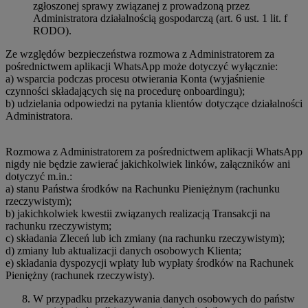
zgłoszonej sprawy związanej z prowadzoną przez
Administratora działalnością gospodarczą (art. 6 ust. 1 lit. f
RODO).
Ze względów bezpieczeństwa rozmowa z Administratorem za
pośrednictwem aplikacji WhatsApp może dotyczyć wyłącznie:
a) wsparcia podczas procesu otwierania Konta (wyjaśnienie
czynności składających się na procedurę onboardingu);
b) udzielania odpowiedzi na pytania klientów dotyczące działalności
Administratora.
Rozmowa z Administratorem za pośrednictwem aplikacji WhatsApp
nigdy nie będzie zawierać jakichkolwiek linków, załączników ani
dotyczyć m.in.:
a) stanu Państwa środków na Rachunku Pieniężnym (rachunku
rzeczywistym);
b) jakichkolwiek kwestii związanych realizacją Transakcji na
rachunku rzeczywistym;
c) składania Zleceń lub ich zmiany (na rachunku rzeczywistym);
d) zmiany lub aktualizacji danych osobowych Klienta;
e) składania dyspozycji wpłaty lub wypłaty środków na Rachunek
Pieniężny (rachunek rzeczywisty).
W przypadku przekazywania danych osobowych do państw