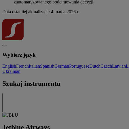
zautomatyzowanego podejmowania decyzji.
Data ostatniej aktualizacji: 4 marca 2026 r.
Wybierz język
English
French
Italian
Spanish
German
Portuguese
Dutch
Czech
Latvian
L
Ukrainian
Szukaj instrumentu
Jetblue Airways