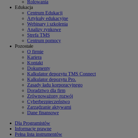
Rolowania
Edukacja
Centrum Edukacji
Artykuły edukacyjne
Webinary i szkolenia
Analizy rynkowe
Strefa TMS
Centrum pomocy
Pozostałe
O firmie
Kariera
Kontakt
Dokumenty
Kalkulator depozytu TMS Connect
Kalkulator depozytu Pro.
Zasady ładu korporacyjnego
Doradztwo dla firm
Zrównoważony rozwój
Cyberbezpieczeństwo
Zarządzanie aktywami
Dane finansowe
Dla Programistów
Informacje prawne
Pełna lista instrumentów