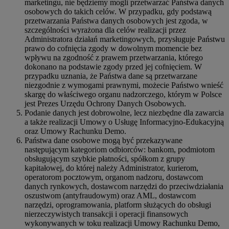
marketingu, nie będziemy mogli przetwarzać Państwa danych
osobowych do takich celów. W przypadku, gdy podstawą
przetwarzania Państwa danych osobowych jest zgoda, w
szczególności wyrażona dla celów realizacji przez
Administratora działań marketingowych, przysługuje Państwu
prawo do cofnięcia zgody w dowolnym momencie bez
wpływu na zgodność z prawem przetwarzania, którego
dokonano na podstawie zgody przed jej cofnięciem. W
przypadku uznania, że Państwa dane są przetwarzane
niezgodnie z wymogami prawnymi, możecie Państwo wnieść
skargę do właściwego organu nadzorczego, którym w Polsce
jest Prezes Urzędu Ochrony Danych Osobowych.
Podanie danych jest dobrowolne, lecz niezbędne dla zawarcia
a także realizacji Umowy o Usługę Informacyjno-Edukacyjną
oraz Umowy Rachunku Demo.
Państwa dane osobowe mogą być przekazywane
następującym kategoriom odbiorców: bankom, podmiotom
obsługującym szybkie płatności, spółkom z grupy
kapitałowej, do której należy Administrator, kurierom,
operatorom pocztowym, organom nadzoru, dostawcom
danych rynkowych, dostawcom narzędzi do przeciwdziałania
oszustwom (antyfraudowym) oraz AML, dostawcom
narzędzi, oprogramowania, platform służących do obsługi
nierzeczywistych transakcji i operacji finansowych
wykonywanych w toku realizacji Umowy Rachunku Demo,