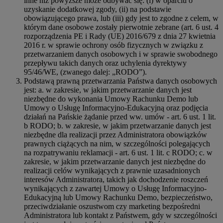
inne niż powyższe może odbywać się: (i) w oparciu o
uzyskanie dodatkowej zgody, (ii) na podstawie
obowiązującego prawa, lub (iii) gdy jest to zgodne z celem, w
którym dane osobowe zostały pierwotnie zebrane (art. 6 ust. 4
rozporządzenia PE i Rady (UE) 2016/679 z dnia 27 kwietnia
2016 r. w sprawie ochrony osób fizycznych w związku z
przetwarzaniem danych osobowych i w sprawie swobodnego
przepływu takich danych oraz uchylenia dyrektywy
95/46/WE, (zwanego dalej: „RODO”).
Podstawą prawną przetwarzania Państwa danych osobowych
jest: a. w zakresie, w jakim przetwarzanie danych jest
niezbędne do wykonania Umowy Rachunku Demo lub
Umowy o Usługę Informacyjno-Edukacyjną oraz podjęcia
działań na Pańskie żądanie przed ww. umów - art. 6 ust. 1 lit.
b RODO; b. w zakresie, w jakim przetwarzanie danych jest
niezbędne dla realizacji przez Administratora obowiązków
prawnych ciążących na nim, w szczególności polegających
na rozpatrywaniu reklamacji - art. 6 ust. 1 lit. c RODO; c. w
zakresie, w jakim przetwarzanie danych jest niezbędne do
realizacji celów wynikających z prawnie uzasadnionych
interesów Administratora, takich jak dochodzenie roszczeń
wynikających z zawartej Umowy o Usługę Informacyjno-
Edukacyjną lub Umowy Rachunku Demo, bezpieczeństwo,
przeciwdziałanie oszustwom czy marketing bezpośredni
Administratora lub kontakt z Państwem, gdy w szczególności