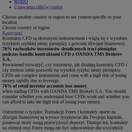
RODO
Ustawienia plików cookie
Choose another country or region to see content specific to your
location
Choose country or region
Kontynuuj
Kontrakty CFD są złożonymi instrumentami i wiążą się z wysokim
ryzykiem szybkiej utraty pieniędzy z powodu dźwigni finansowej.
76% rachunków inwestorów detalicznych traci pieniądze
podczas handlu kontraktami CFD z OANDA TMS Brokers
S.A.
Powinieneś rozważyć, czy rozumiesz, jak działają kontrakty CFD i
czy możesz sobie pozwolić na wysokie ryzyko utraty pieniędzy.
CFDs are complex instruments and come with a high risk of losing
money rapidly due to leverage.
76% of retail investor accounts lose money
when trading CFDs with OANDA TMS Brokers S.A. You should
consider whether you understand how CFDs work and whether you
can afford to take the high risk of losing your money.
Ostrzeżenie o ryzyku: Transakcje Forex i kontrakty oparte na
dźwigni finansowej są wysoce ryzykowne dla Twojego kapitału,
ponieważ straty mogą przewyższyć depozyt. Dlatego też, kontrakty
na różnicę oraz Forex mogą nie być odpowiednie dla wszystkich