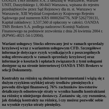
OANDA TMS Brokers S.A. z siedzibą w Warszawie, Warsaw
UNIT, Daszyńskiego 1, 00-843 Warszawa, wpisana do rejestru
przedsiębiorców przez Sąd Rejonowy dla m. st. Warszawy w
Warszawie, XIII Wydział Gospodarczy Krajowego Rejestru
Sądowego pod numerem KRS 0000204776, NIP 5262759131,
Kapitał zakładowy: 3,537,560 zł opłacony w całości. OANDA
TMS Brokers S.A. podlega nadzorowi Komisji Nadzoru
Finansowego na podstawie zezwolenia z dnia 26 kwietnia 2004 r.
(KPWiG-4021-54-1/2004).
Wariant usługowy Stocks oferowany jest w ramach sprzedaży
krzyżowej wraz z wariantem usługowym CFD. Szczegółowe
informacje dotyczące ryzyk wynikających z poszczególnych
usług oferowanych w ramach sprzedaży krzyżowej oraz
informacje o kosztach i opłatach związanych z tymi usługami
dostępne są na stronie internetowej OANDA TMS Brokers w
sekcji Dokumenty.
Kontrakty na różnicę są złożonymi instrumentami i wiążą się z
dużym ryzykiem szybkiej utraty środków pieniężnych z
powodu dźwigni finansowej. 76% rachunków inwestorów
detalicznych odnotowuje straty w wyniku handlu kontraktami
na różnicę u niniejszego dostawcy. Zastanów się, czy rozumiesz,
jak działają kontrakty na różnicę, i czy możesz pozwolić sobie
na wysokie ryzyko utraty pieniędzy.