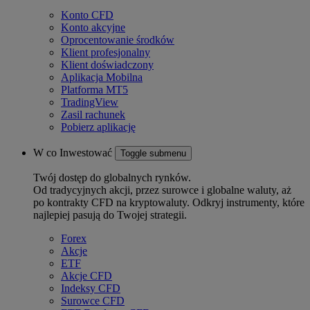
Konto CFD
Konto akcyjne
Oprocentowanie środków
Klient profesjonalny
Klient doświadczony
Aplikacja Mobilna
Platforma MT5
TradingView
Zasil rachunek
Pobierz aplikację
W co Inwestować
Toggle submenu
Twój dostęp do globalnych rynków.
Od tradycyjnych akcji, przez surowce i globalne waluty, aż
po kontrakty CFD na kryptowaluty. Odkryj instrumenty, które
najlepiej pasują do Twojej strategii.
Forex
Akcje
ETF
Akcje CFD
Indeksy CFD
Surowce CFD