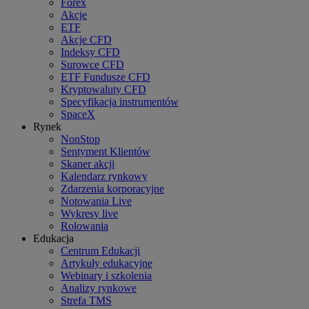
Forex
Akcje
ETF
Akcje CFD
Indeksy CFD
Surowce CFD
ETF Fundusze CFD
Kryptowaluty CFD
Specyfikacja instrumentów
SpaceX
Rynek
NonStop
Sentyment Klientów
Skaner akcji
Kalendarz rynkowy
Zdarzenia korporacyjne
Notowania Live
Wykresy live
Rolowania
Edukacja
Centrum Edukacji
Artykuły edukacyjne
Webinary i szkolenia
Analizy rynkowe
Strefa TMS