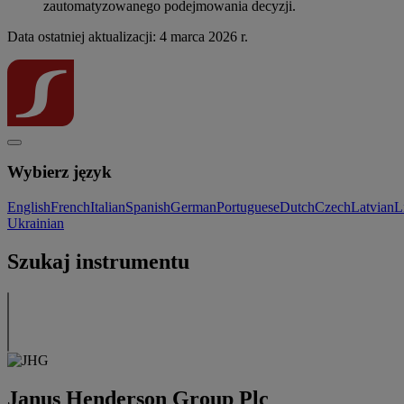
zautomatyzowanego podejmowania decyzji.
Data ostatniej aktualizacji: 4 marca 2026 r.
Wybierz język
English
French
Italian
Spanish
German
Portuguese
Dutch
Czech
Latvian
L
Ukrainian
Szukaj instrumentu
Janus Henderson Group Plc