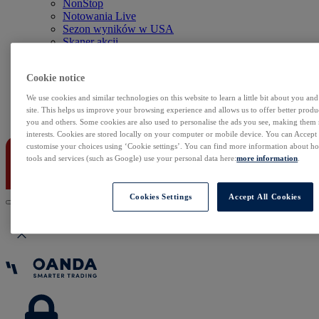
NonStop
Notowania Live
Sezon wyników w USA
Skaner akcji
Kalendarz rynkowy
Zdarzenia korporacyjne
Cookie notice
Sentyment Klientów
Rolowania
We use cookies and similar technologies on this website to learn a little bit about you an
site. This helps us improve your browsing experience and allows us to offer better produc
Kontakt
you and others. Some cookies are also used to personalise the ads you see, making them
interests. Cookies are stored locally on your computer or mobile device. You can Accept o
customise your choices using ‘Cookie settings’. You can find more information about 
tools and services (such as Google) use your personal data here:
more information
.
Cookies Settings
Accept All Cookies