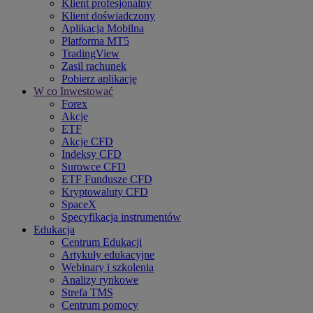
Klient profesjonalny
Klient doświadczony
Aplikacja Mobilna
Platforma MT5
TradingView
Zasil rachunek
Pobierz aplikację
W co Inwestować
Forex
Akcje
ETF
Akcje CFD
Indeksy CFD
Surowce CFD
ETF Fundusze CFD
Kryptowaluty CFD
SpaceX
Specyfikacja instrumentów
Edukacja
Centrum Edukacji
Artykuły edukacyjne
Webinary i szkolenia
Analizy rynkowe
Strefa TMS
Centrum pomocy