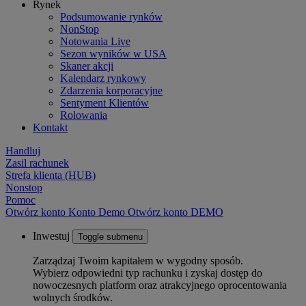
Rynek
Podsumowanie rynków
NonStop
Notowania Live
Sezon wyników w USA
Skaner akcji
Kalendarz rynkowy
Zdarzenia korporacyjne
Sentyment Klientów
Rolowania
Kontakt
Handluj
Zasil rachunek
Strefa klienta (HUB)
Nonstop
Pomoc
Otwórz konto
Konto
Demo
Otwórz konto DEMO
Inwestuj
Toggle submenu
Zarządzaj Twoim kapitałem w wygodny sposób.
Wybierz odpowiedni typ rachunku i zyskaj dostęp do
nowoczesnych platform oraz atrakcyjnego oprocentowania
wolnych środków.