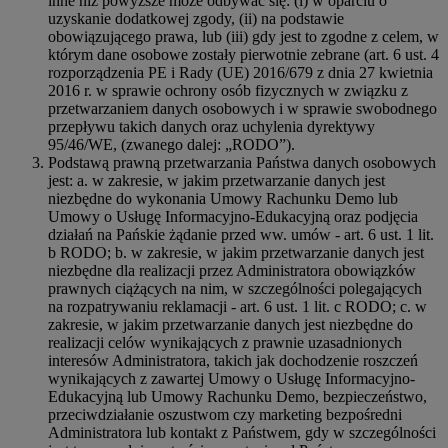
inne niż powyższe może odbywać się: (i) w oparciu o
uzyskanie dodatkowej zgody, (ii) na podstawie
obowiązującego prawa, lub (iii) gdy jest to zgodne z celem, w
którym dane osobowe zostały pierwotnie zebrane (art. 6 ust. 4
rozporządzenia PE i Rady (UE) 2016/679 z dnia 27 kwietnia
2016 r. w sprawie ochrony osób fizycznych w związku z
przetwarzaniem danych osobowych i w sprawie swobodnego
przepływu takich danych oraz uchylenia dyrektywy
95/46/WE, (zwanego dalej: „RODO”).
Podstawą prawną przetwarzania Państwa danych osobowych
jest: a. w zakresie, w jakim przetwarzanie danych jest
niezbędne do wykonania Umowy Rachunku Demo lub
Umowy o Usługę Informacyjno-Edukacyjną oraz podjęcia
działań na Pańskie żądanie przed ww. umów - art. 6 ust. 1 lit.
b RODO; b. w zakresie, w jakim przetwarzanie danych jest
niezbędne dla realizacji przez Administratora obowiązków
prawnych ciążących na nim, w szczególności polegających
na rozpatrywaniu reklamacji - art. 6 ust. 1 lit. c RODO; c. w
zakresie, w jakim przetwarzanie danych jest niezbędne do
realizacji celów wynikających z prawnie uzasadnionych
interesów Administratora, takich jak dochodzenie roszczeń
wynikających z zawartej Umowy o Usługę Informacyjno-
Edukacyjną lub Umowy Rachunku Demo, bezpieczeństwo,
przeciwdziałanie oszustwom czy marketing bezpośredni
Administratora lub kontakt z Państwem, gdy w szczególności