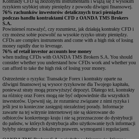
Kontrakty CFD są złożonymi instrumentami i wiążą się z wysokim
ryzykiem szybkiej utraty pieniędzy z powodu dźwigni finansowej.
76% rachunków inwestorów detalicznych traci pieniądze
podczas handlu kontraktami CFD z OANDA TMS Brokers
S.A.
Powinieneś rozważyć, czy rozumiesz, jak działają kontrakty CFD i
czy możesz sobie pozwolić na wysokie ryzyko utraty pieniędzy.
CFDs are complex instruments and come with a high risk of losing
money rapidly due to leverage.
76% of retail investor accounts lose money
when trading CFDs with OANDA TMS Brokers S.A. You should
consider whether you understand how CFDs work and whether you
can afford to take the high risk of losing your money.
Ostrzeżenie o ryzyku: Transakcje Forex i kontrakty oparte na
dźwigni finansowej są wysoce ryzykowne dla Twojego kapitału,
ponieważ straty mogą przewyższyć depozyt. Dlatego też, kontrakty
na różnicę oraz Forex mogą nie być odpowiednie dla wszystkich
inwestorów. Upewnij się, że rozumiesz związane z nimi ryzyka i
jeśli jest to konieczne zasięgnij niezależnej porady. Informacje
zawarte na tej witrynie internetowej nie są skierowane do
odbiorców konkretnego kraju i nie są przeznaczone do dystrybucji
do państw, w których dystrybucja albo użytkowanie tych informacji
byłyby niezgodne z lokalnym prawem, wymogami i regulacjami.