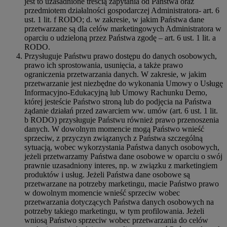
jest to uzasadnione treścią zapytania od Państwa oraz
przedmiotem działalności gospodarczej Administratora- art. 6
ust. 1 lit. f RODO; d. w zakresie, w jakim Państwa dane
przetwarzane są dla celów marketingowych Administratora w
oparciu o udzieloną przez Państwa zgodę – art. 6 ust. 1 lit. a
RODO.
Przysługuje Państwu prawo dostępu do danych osobowych,
prawo ich sprostowania, usunięcia, a także prawo
ograniczenia przetwarzania danych. W zakresie, w jakim
przetwarzanie jest niezbędne do wykonania Umowy o Usługę
Informacyjno-Edukacyjną lub Umowy Rachunku Demo,
której jesteście Państwo stroną lub do podjęcia na Państwa
żądanie działań przed zawarciem ww. umów (art. 6 ust. 1 lit.
b RODO) przysługuje Państwu również prawo przenoszenia
danych. W dowolnym momencie mogą Państwo wnieść
sprzeciw, z przyczyn związanych z Państwa szczególną
sytuacją, wobec wykorzystania Państwa danych osobowych,
jeżeli przetwarzamy Państwa dane osobowe w oparciu o swój
prawnie uzasadniony interes, np. w związku z marketingiem
produktów i usług. Jeżeli Państwa dane osobowe są
przetwarzane na potrzeby marketingu, macie Państwo prawo
w dowolnym momencie wnieść sprzeciw wobec
przetwarzania dotyczących Państwa danych osobowych na
potrzeby takiego marketingu, w tym profilowania. Jeżeli
wniosą Państwo sprzeciw wobec przetwarzania do celów