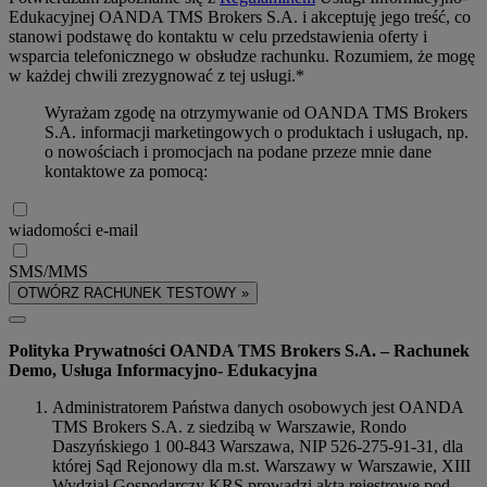
Edukacyjnej OANDA TMS Brokers S.A. i akceptuję jego treść, co
stanowi podstawę do kontaktu w celu przedstawienia oferty i
wsparcia telefonicznego w obsłudze rachunku. Rozumiem, że mogę
w każdej chwili zrezygnować z tej usługi.*
Wyrażam zgodę na otrzymywanie od OANDA TMS Brokers
S.A. informacji marketingowych o produktach i usługach, np.
o nowościach i promocjach na podane przeze mnie dane
kontaktowe za pomocą:
wiadomości e-mail
SMS/MMS
OTWÓRZ RACHUNEK TESTOWY »
Polityka Prywatności OANDA TMS Brokers S.A. – Rachunek
Demo, Usługa Informacyjno- Edukacyjna
Administratorem Państwa danych osobowych jest OANDA
TMS Brokers S.A. z siedzibą w Warszawie, Rondo
Daszyńskiego 1 00-843 Warszawa, NIP 526-275-91-31, dla
której Sąd Rejonowy dla m.st. Warszawy w Warszawie, XIII
Wydział Gospodarczy KRS prowadzi akta rejestrowe pod