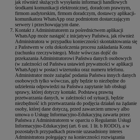
jak również służących wysyłaniu informacji handlowych
środkami komunikacji elektronicznej, doradcom prawnym,
firmom audytorskim, firmom doradczym, dostawcy aplikacji-
komunikatora WhatsApp oraz podmiotom dostarczającym
serwery i przechowującym dane.
Kontakt z Administratorem za pośrednictwem aplikacji
WhatsApp może nastąpić z inicjatywy Państwa, jak również
Administratora w przypadku konieczności skontaktowania się
z Państwem w celu dokończenia procesu zakładania Konta
(rachunku rzeczywistego). Może wówczas dojść do
przekazania Administratorowi Państwa danych osobowych
(w zależności od Państwa ustawień prywatności w aplikacji
WhatsApp) w postaci wizerunku oraz numeru telefonu.
Administrator może zażądać podania Państwa innych danych
osobowych tylko wówczas, gdy będzie to niezbędne do
udzielenia odpowiedzi na Państwa zapytanie lub obsługi
sprawy, której dotyczy kontakt. Podstawą prawną
przetwarzania danych, w zależności od sytuacji, będzie
niezbędność ich przetwarzania do podjęcia działań na żądanie
osoby, której dane dotyczą, przed zawarciem umowy albo
umowa o Usługę Informacyjno-Edukacyjną zawarta przez
Państwa z Administratorem w oparciu o Regulamin Usługi
Informacyjno-Edukacyjnej (art. 6 ust. 1 lit. b RODO), a w
pozostałych przypadkach prawnie uzasadniony interes
Administratora polegający na konieczności rozwiązania