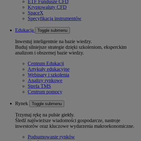
ETF Fundusze CFD
Kryptowaluty CFD
SpaceX
Specyfikacja instrumentów
Edukacja
Toggle submenu
Inwestuj inteligentnie na bazie wiedzy.
Buduj silniejsze strategie dzięki szkoleniom, eksperckim
analizom i obszernej bazie wiedzy.
Centrum Edukacji
Artykuły edukacyjne
Webinary i szkolenia
Analizy rynkowe
Strefa TMS
Centrum pomocy
Rynek
Toggle submenu
Trzymaj rękę na pulsie giełdy.
Śledź najświeższe wiadomości gospodarcze, nastroje
inwestorów oraz kluczowe wydarzenia makroekonomiczne.
Podsumowanie rynków