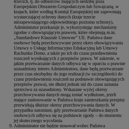
trzecich, tj. do odbiorców mających siedzibę poza
Europejskim Obszarem Gospodarczym lub Szwajcarią, w
krajach, które według Komisji Europejskiej nie zapewniają
wystarczającej ochrony danych (kraje trzecie
niezapewniającego odpowiedniego poziomu ochrony),
Administrator przekazuje je, wykorzystując mechanizmy
zgodne z obowiązującym prawem, które obejmują m.in.
„Standardowe Klauzule Umowne” UE. Państwa dane
osobowe będą przechowywane przez okres obowiązywania
Umowy o Usługę Informacyjno Edukacyjną lub Umowy
Rachunku Demo, a także po ich do czasu przedawnienia
roszczeń wynikających z przepisów prawa. W zakresie, w
jakim przetwarzanie danych odbywa się w oparciu o prawnie
uzasadniony interes Administratora, dane będą przetwarzane
przez czas niezbędny do jego realizacji (w szczególności do
czasu przedawnienia roszczeń na podstawie obowiązujących
przepisów prawa), nie dłużej jednak niż do czasu uznania
sprzeciwu za uzasadniony. Wskazane wyżej okresy
przechowywania danych mogą zostać wydłużone, jeżeli
mające zastosowanie w Państwa kraju zamieszkania przepisy
przewidują dłuższe okresy przechowywania danych. W
przypadku natomiast, gdy przetwarzanie Państwa danych
osobowych odbywa się na podstawie zgody – do momentu
jej skutecznego wycofania.
Administrator nie będzie stosował wobec Państwa