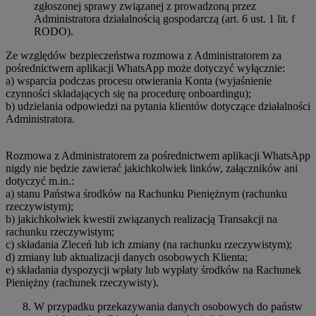
zgłoszonej sprawy związanej z prowadzoną przez
Administratora działalnością gospodarczą (art. 6 ust. 1 lit. f
RODO).
Ze względów bezpieczeństwa rozmowa z Administratorem za
pośrednictwem aplikacji WhatsApp może dotyczyć wyłącznie:
a) wsparcia podczas procesu otwierania Konta (wyjaśnienie
czynności składających się na procedurę onboardingu);
b) udzielania odpowiedzi na pytania klientów dotyczące działalności
Administratora.
Rozmowa z Administratorem za pośrednictwem aplikacji WhatsApp
nigdy nie będzie zawierać jakichkolwiek linków, załączników ani
dotyczyć m.in.:
a) stanu Państwa środków na Rachunku Pieniężnym (rachunku
rzeczywistym);
b) jakichkolwiek kwestii związanych realizacją Transakcji na
rachunku rzeczywistym;
c) składania Zleceń lub ich zmiany (na rachunku rzeczywistym);
d) zmiany lub aktualizacji danych osobowych Klienta;
e) składania dyspozycji wpłaty lub wypłaty środków na Rachunek
Pieniężny (rachunek rzeczywisty).
W przypadku przekazywania danych osobowych do państw