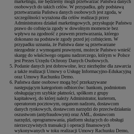
marketingu, nie będziemy mogli przetwarzać Państwa danych
osobowych do takich celów. W przypadku, gdy podstawą
przetwarzania Państwa danych osobowych jest zgoda, w
szczególności wyrażona dla celów realizacji przez
Administratora działań marketingowych, przysługuje Państwu
prawo do cofnięcia zgody w dowolnym momencie bez
wpływu na zgodność z prawem przetwarzania, którego
dokonano na podstawie zgody przed jej cofnięciem. W
przypadku uznania, że Państwa dane są przetwarzane
niezgodnie z wymogami prawnymi, możecie Państwo wnieść
skargę do właściwego organu nadzorczego, którym w Polsce
jest Prezes Urzędu Ochrony Danych Osobowych.
Podanie danych jest dobrowolne, lecz niezbędne dla zawarcia
a także realizacji Umowy o Usługę Informacyjno-Edukacyjną
oraz Umowy Rachunku Demo.
Państwa dane osobowe mogą być przekazywane
następującym kategoriom odbiorców: bankom, podmiotom
obsługującym szybkie płatności, spółkom z grupy
kapitałowej, do której należy Administrator, kurierom,
operatorom pocztowym, organom nadzoru, dostawcom
danych rynkowych, dostawcom narzędzi do przeciwdziałania
oszustwom (antyfraudowym) oraz AML, dostawcom
narzędzi, oprogramowania, platform służących do obsługi
nierzeczywistych transakcji i operacji finansowych
wykonywanych w toku realizacji Umowy Rachunku Demo,