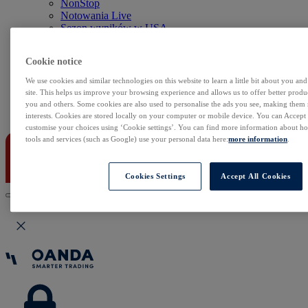
NonStop
Notowania Live
Sezon wyników w USA
Skaner akcji
Kalendarz rynkowy
Cookie notice
Zdarzenia korporacyjne
Sentyment Klientów
We use cookies and similar technologies on this website to learn a little bit about you an
Rolowania
site. This helps us improve your browsing experience and allows us to offer better produc
you and others. Some cookies are also used to personalise the ads you see, making them
Kontakt
interests. Cookies are stored locally on your computer or mobile device. You can Accept o
customise your choices using ‘Cookie settings’. You can find more information about 
tools and services (such as Google) use your personal data here:
more information
.
Cookies Settings
Accept All Cookies