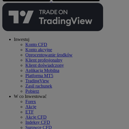
Inwestuj
Konto CFD
Konto akcyjne
Oprocentowanie środków
Klient profesjonalny
Klient doświadczony
Aplikacja Mobilna
Platforma MT5
TradingView
Zasil rachunek
Pobierz
W co Inwestować
Forex
Akcje
ETF
Akcje CFD
Indeksy CFD
Surowce CFD