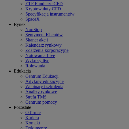
ETF Fundusze CFD
Kryptowaluty CFD
Specyfikacja instrumentów
SpaceX
Rynek
NonStop
Sentyment Klientów
Skaner akcji
Kalendarz rynkowy
Zdarzenia korporacyjne
Notowania Live
Wykresy live
Rolowania
Edukacja
Centrum Edukacji
Artykuły edukacyjne
Webinary i szkolenia
Analizy rynkowe
Strefa TMS
Centrum pomocy
Pozostałe
O firmie
Kariera
Kontakt
Dokumenty