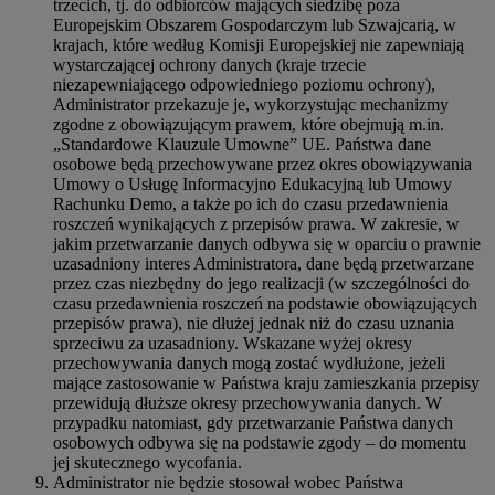
trzecich, tj. do odbiorców mających siedzibę poza
Europejskim Obszarem Gospodarczym lub Szwajcarią, w
krajach, które według Komisji Europejskiej nie zapewniają
wystarczającej ochrony danych (kraje trzecie
niezapewniającego odpowiedniego poziomu ochrony),
Administrator przekazuje je, wykorzystując mechanizmy
zgodne z obowiązującym prawem, które obejmują m.in.
„Standardowe Klauzule Umowne” UE. Państwa dane
osobowe będą przechowywane przez okres obowiązywania
Umowy o Usługę Informacyjno Edukacyjną lub Umowy
Rachunku Demo, a także po ich do czasu przedawnienia
roszczeń wynikających z przepisów prawa. W zakresie, w
jakim przetwarzanie danych odbywa się w oparciu o prawnie
uzasadniony interes Administratora, dane będą przetwarzane
przez czas niezbędny do jego realizacji (w szczególności do
czasu przedawnienia roszczeń na podstawie obowiązujących
przepisów prawa), nie dłużej jednak niż do czasu uznania
sprzeciwu za uzasadniony. Wskazane wyżej okresy
przechowywania danych mogą zostać wydłużone, jeżeli
mające zastosowanie w Państwa kraju zamieszkania przepisy
przewidują dłuższe okresy przechowywania danych. W
przypadku natomiast, gdy przetwarzanie Państwa danych
osobowych odbywa się na podstawie zgody – do momentu
jej skutecznego wycofania.
Administrator nie będzie stosował wobec Państwa