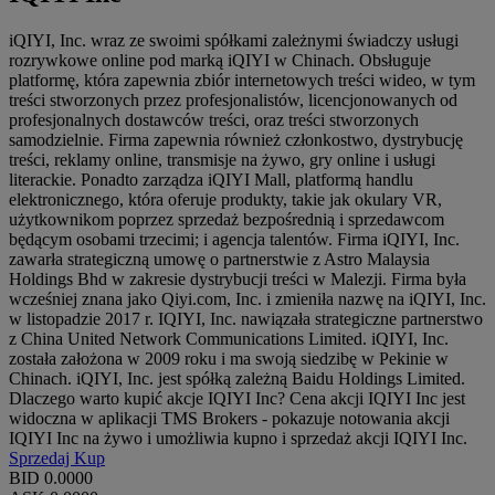
iQIYI, Inc. wraz ze swoimi spółkami zależnymi świadczy usługi
rozrywkowe online pod marką iQIYI w Chinach. Obsługuje
platformę, która zapewnia zbiór internetowych treści wideo, w tym
treści stworzonych przez profesjonalistów, licencjonowanych od
profesjonalnych dostawców treści, oraz treści stworzonych
samodzielnie. Firma zapewnia również członkostwo, dystrybucję
treści, reklamy online, transmisje na żywo, gry online i usługi
literackie. Ponadto zarządza iQIYI Mall, platformą handlu
elektronicznego, która oferuje produkty, takie jak okulary VR,
użytkownikom poprzez sprzedaż bezpośrednią i sprzedawcom
będącym osobami trzecimi; i agencja talentów. Firma iQIYI, Inc.
zawarła strategiczną umowę o partnerstwie z Astro Malaysia
Holdings Bhd w zakresie dystrybucji treści w Malezji. Firma była
wcześniej znana jako Qiyi.com, Inc. i zmieniła nazwę na iQIYI, Inc.
w listopadzie 2017 r. IQIYI, Inc. nawiązała strategiczne partnerstwo
z China United Network Communications Limited. iQIYI, Inc.
została założona w 2009 roku i ma swoją siedzibę w Pekinie w
Chinach. iQIYI, Inc. jest spółką zależną Baidu Holdings Limited.
Dlaczego warto kupić akcje IQIYI Inc? Cena akcji IQIYI Inc jest
widoczna w aplikacji TMS Brokers - pokazuje notowania akcji
IQIYI Inc na żywo i umożliwia kupno i sprzedaż akcji IQIYI Inc.
Sprzedaj
Kup
BID
0.0000