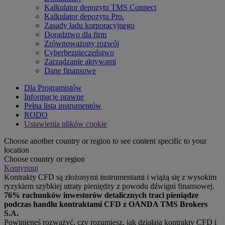
Kalkulator depozytu TMS Connect
Kalkulator depozytu Pro.
Zasady ładu korporacyjnego
Doradztwo dla firm
Zrównoważony rozwój
Cyberbezpieczeństwo
Zarządzanie aktywami
Dane finansowe
Dla Programistów
Informacje prawne
Pełna lista instrumentów
RODO
Ustawienia plików cookie
Choose another country or region to see content specific to your
location
Choose country or region
Kontynuuj
Kontrakty CFD są złożonymi instrumentami i wiążą się z wysokim
ryzykiem szybkiej utraty pieniędzy z powodu dźwigni finansowej.
76% rachunków inwestorów detalicznych traci pieniądze
podczas handlu kontraktami CFD z OANDA TMS Brokers
S.A.
Powinieneś rozważyć, czy rozumiesz, jak działają kontrakty CFD i