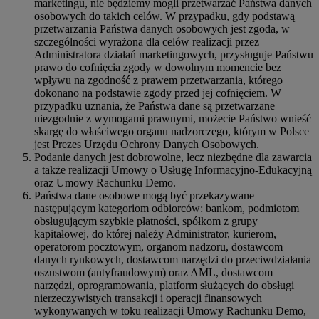
marketingu, nie będziemy mogli przetwarzać Państwa danych
osobowych do takich celów. W przypadku, gdy podstawą
przetwarzania Państwa danych osobowych jest zgoda, w
szczególności wyrażona dla celów realizacji przez
Administratora działań marketingowych, przysługuje Państwu
prawo do cofnięcia zgody w dowolnym momencie bez
wpływu na zgodność z prawem przetwarzania, którego
dokonano na podstawie zgody przed jej cofnięciem. W
przypadku uznania, że Państwa dane są przetwarzane
niezgodnie z wymogami prawnymi, możecie Państwo wnieść
skargę do właściwego organu nadzorczego, którym w Polsce
jest Prezes Urzędu Ochrony Danych Osobowych.
Podanie danych jest dobrowolne, lecz niezbędne dla zawarcia
a także realizacji Umowy o Usługę Informacyjno-Edukacyjną
oraz Umowy Rachunku Demo.
Państwa dane osobowe mogą być przekazywane
następującym kategoriom odbiorców: bankom, podmiotom
obsługującym szybkie płatności, spółkom z grupy
kapitałowej, do której należy Administrator, kurierom,
operatorom pocztowym, organom nadzoru, dostawcom
danych rynkowych, dostawcom narzędzi do przeciwdziałania
oszustwom (antyfraudowym) oraz AML, dostawcom
narzędzi, oprogramowania, platform służących do obsługi
nierzeczywistych transakcji i operacji finansowych
wykonywanych w toku realizacji Umowy Rachunku Demo,