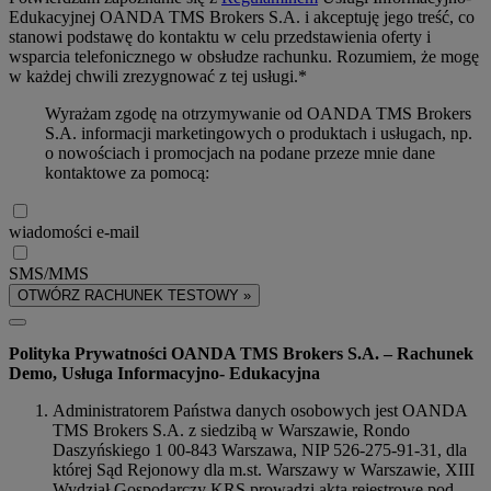
Edukacyjnej OANDA TMS Brokers S.A. i akceptuję jego treść, co
stanowi podstawę do kontaktu w celu przedstawienia oferty i
wsparcia telefonicznego w obsłudze rachunku. Rozumiem, że mogę
w każdej chwili zrezygnować z tej usługi.*
Wyrażam zgodę na otrzymywanie od OANDA TMS Brokers
S.A. informacji marketingowych o produktach i usługach, np.
o nowościach i promocjach na podane przeze mnie dane
kontaktowe za pomocą:
wiadomości e-mail
SMS/MMS
OTWÓRZ RACHUNEK TESTOWY »
Polityka Prywatności OANDA TMS Brokers S.A. – Rachunek
Demo, Usługa Informacyjno- Edukacyjna
Administratorem Państwa danych osobowych jest OANDA
TMS Brokers S.A. z siedzibą w Warszawie, Rondo
Daszyńskiego 1 00-843 Warszawa, NIP 526-275-91-31, dla
której Sąd Rejonowy dla m.st. Warszawy w Warszawie, XIII
Wydział Gospodarczy KRS prowadzi akta rejestrowe pod