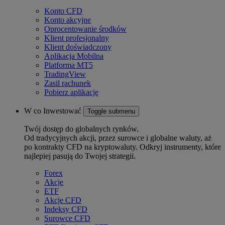
Konto CFD
Konto akcyjne
Oprocentowanie środków
Klient profesjonalny
Klient doświadczony
Aplikacja Mobilna
Platforma MT5
TradingView
Zasil rachunek
Pobierz aplikację
W co Inwestować
Toggle submenu
Twój dostęp do globalnych rynków.
Od tradycyjnych akcji, przez surowce i globalne waluty, aż
po kontrakty CFD na kryptowaluty. Odkryj instrumenty, które
najlepiej pasują do Twojej strategii.
Forex
Akcje
ETF
Akcje CFD
Indeksy CFD
Surowce CFD