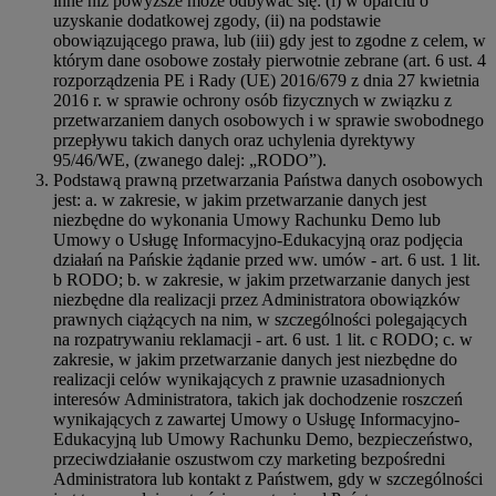
inne niż powyższe może odbywać się: (i) w oparciu o
uzyskanie dodatkowej zgody, (ii) na podstawie
obowiązującego prawa, lub (iii) gdy jest to zgodne z celem, w
którym dane osobowe zostały pierwotnie zebrane (art. 6 ust. 4
rozporządzenia PE i Rady (UE) 2016/679 z dnia 27 kwietnia
2016 r. w sprawie ochrony osób fizycznych w związku z
przetwarzaniem danych osobowych i w sprawie swobodnego
przepływu takich danych oraz uchylenia dyrektywy
95/46/WE, (zwanego dalej: „RODO”).
Podstawą prawną przetwarzania Państwa danych osobowych
jest: a. w zakresie, w jakim przetwarzanie danych jest
niezbędne do wykonania Umowy Rachunku Demo lub
Umowy o Usługę Informacyjno-Edukacyjną oraz podjęcia
działań na Pańskie żądanie przed ww. umów - art. 6 ust. 1 lit.
b RODO; b. w zakresie, w jakim przetwarzanie danych jest
niezbędne dla realizacji przez Administratora obowiązków
prawnych ciążących na nim, w szczególności polegających
na rozpatrywaniu reklamacji - art. 6 ust. 1 lit. c RODO; c. w
zakresie, w jakim przetwarzanie danych jest niezbędne do
realizacji celów wynikających z prawnie uzasadnionych
interesów Administratora, takich jak dochodzenie roszczeń
wynikających z zawartej Umowy o Usługę Informacyjno-
Edukacyjną lub Umowy Rachunku Demo, bezpieczeństwo,
przeciwdziałanie oszustwom czy marketing bezpośredni
Administratora lub kontakt z Państwem, gdy w szczególności