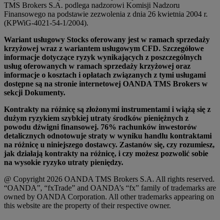
TMS Brokers S.A. podlega nadzorowi Komisji Nadzoru
Finansowego na podstawie zezwolenia z dnia 26 kwietnia 2004 r.
(KPWiG-4021-54-1/2004).
Wariant usługowy Stocks oferowany jest w ramach sprzedaży
krzyżowej wraz z wariantem usługowym CFD. Szczegółowe
informacje dotyczące ryzyk wynikających z poszczególnych
usług oferowanych w ramach sprzedaży krzyżowej oraz
informacje o kosztach i opłatach związanych z tymi usługami
dostępne są na stronie internetowej OANDA TMS Brokers w
sekcji Dokumenty.
Kontrakty na różnicę są złożonymi instrumentami i wiążą się z
dużym ryzykiem szybkiej utraty środków pieniężnych z
powodu dźwigni finansowej. 76% rachunków inwestorów
detalicznych odnotowuje straty w wyniku handlu kontraktami
na różnicę u niniejszego dostawcy. Zastanów się, czy rozumiesz,
jak działają kontrakty na różnicę, i czy możesz pozwolić sobie
na wysokie ryzyko utraty pieniędzy.
@ Copyright 2026 OANDA TMS Brokers S.A. All rights reserved.
“OANDA”, “fxTrade” and OANDA’s “fx” family of trademarks are
owned by OANDA Corporation. All other trademarks appearing on
this website are the property of their respective owner.