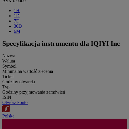
ASK
0.0000
1H
1D
7D
30D
6M
Specyfikacja instrumentu dla IQIYI Inc
Nazwa
Waluta
Symbol
Minimalna wartość zlecenia
Ticker
Godziny otwarcia
Typ
Godziny przyjmowania zamówień
ISIN
Otwórz konto
Polska