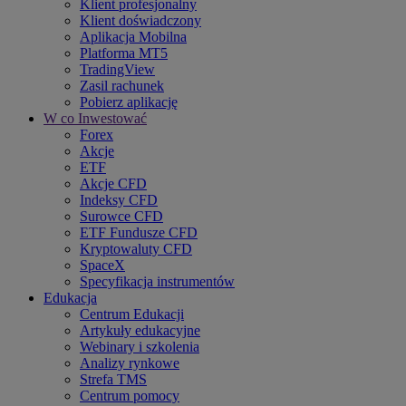
Klient profesjonalny
Klient doświadczony
Aplikacja Mobilna
Platforma MT5
TradingView
Zasil rachunek
Pobierz aplikację
W co Inwestować
Forex
Akcje
ETF
Akcje CFD
Indeksy CFD
Surowce CFD
ETF Fundusze CFD
Kryptowaluty CFD
SpaceX
Specyfikacja instrumentów
Edukacja
Centrum Edukacji
Artykuły edukacyjne
Webinary i szkolenia
Analizy rynkowe
Strefa TMS
Centrum pomocy