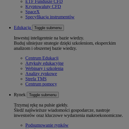
ETF Fundusze CFD
Kryptowaluty CFD
SpaceX
Specyfikacja instrumentów
Edukacja
Toggle submenu
Inwestuj inteligentnie na bazie wiedzy.
Buduj silniejsze strategie dzięki szkoleniom, eksperckim
analizom i obszernej bazie wiedzy.
Centrum Edukacji
Artykuły edukacyjne
Webinary i szkolenia
Analizy rynkowe
Strefa TMS
Centrum pomocy
Rynek
Toggle submenu
Trzymaj rękę na pulsie giełdy.
Śledź najświeższe wiadomości gospodarcze, nastroje
inwestorów oraz kluczowe wydarzenia makroekonomiczne.
Podsumowanie rynków