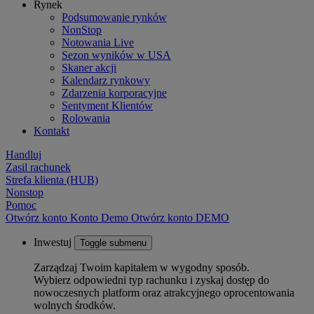
Rynek
Podsumowanie rynków
NonStop
Notowania Live
Sezon wyników w USA
Skaner akcji
Kalendarz rynkowy
Zdarzenia korporacyjne
Sentyment Klientów
Rolowania
Kontakt
Handluj
Zasil rachunek
Strefa klienta (HUB)
Nonstop
Pomoc
Otwórz konto
Konto
Demo
Otwórz konto DEMO
Inwestuj
Toggle submenu
Zarządzaj Twoim kapitałem w wygodny sposób.
Wybierz odpowiedni typ rachunku i zyskaj dostęp do
nowoczesnych platform oraz atrakcyjnego oprocentowania
wolnych środków.