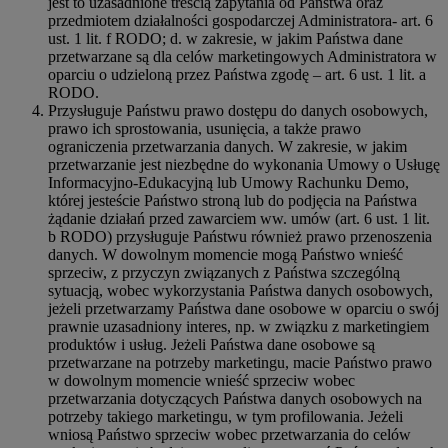
jest to uzasadnione treścią zapytania od Państwa oraz
przedmiotem działalności gospodarczej Administratora- art. 6
ust. 1 lit. f RODO; d. w zakresie, w jakim Państwa dane
przetwarzane są dla celów marketingowych Administratora w
oparciu o udzieloną przez Państwa zgodę – art. 6 ust. 1 lit. a
RODO.
Przysługuje Państwu prawo dostępu do danych osobowych,
prawo ich sprostowania, usunięcia, a także prawo
ograniczenia przetwarzania danych. W zakresie, w jakim
przetwarzanie jest niezbędne do wykonania Umowy o Usługę
Informacyjno-Edukacyjną lub Umowy Rachunku Demo,
której jesteście Państwo stroną lub do podjęcia na Państwa
żądanie działań przed zawarciem ww. umów (art. 6 ust. 1 lit.
b RODO) przysługuje Państwu również prawo przenoszenia
danych. W dowolnym momencie mogą Państwo wnieść
sprzeciw, z przyczyn związanych z Państwa szczególną
sytuacją, wobec wykorzystania Państwa danych osobowych,
jeżeli przetwarzamy Państwa dane osobowe w oparciu o swój
prawnie uzasadniony interes, np. w związku z marketingiem
produktów i usług. Jeżeli Państwa dane osobowe są
przetwarzane na potrzeby marketingu, macie Państwo prawo
w dowolnym momencie wnieść sprzeciw wobec
przetwarzania dotyczących Państwa danych osobowych na
potrzeby takiego marketingu, w tym profilowania. Jeżeli
wniosą Państwo sprzeciw wobec przetwarzania do celów