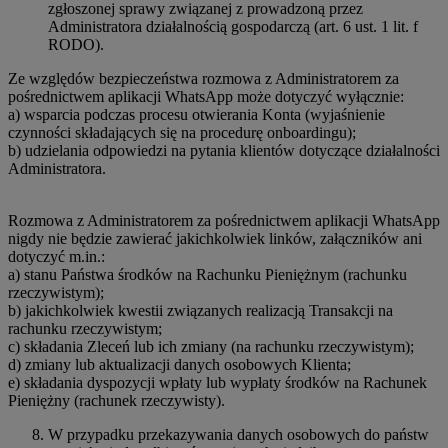
zgłoszonej sprawy związanej z prowadzoną przez
Administratora działalnością gospodarczą (art. 6 ust. 1 lit. f
RODO).
Ze względów bezpieczeństwa rozmowa z Administratorem za
pośrednictwem aplikacji WhatsApp może dotyczyć wyłącznie:
a) wsparcia podczas procesu otwierania Konta (wyjaśnienie
czynności składających się na procedurę onboardingu);
b) udzielania odpowiedzi na pytania klientów dotyczące działalności
Administratora.
Rozmowa z Administratorem za pośrednictwem aplikacji WhatsApp
nigdy nie będzie zawierać jakichkolwiek linków, załączników ani
dotyczyć m.in.:
a) stanu Państwa środków na Rachunku Pieniężnym (rachunku
rzeczywistym);
b) jakichkolwiek kwestii związanych realizacją Transakcji na
rachunku rzeczywistym;
c) składania Zleceń lub ich zmiany (na rachunku rzeczywistym);
d) zmiany lub aktualizacji danych osobowych Klienta;
e) składania dyspozycji wpłaty lub wypłaty środków na Rachunek
Pieniężny (rachunek rzeczywisty).
W przypadku przekazywania danych osobowych do państw