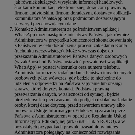
jak również służących wysyłaniu informacji handlowych
środkami komunikacji elektronicznej, doradcom prawnym,
firmom audytorskim, firmom doradczym, dostawcy aplikacji-
komunikatora WhatsApp oraz podmiotom dostarczającym
serwery i przechowującym dane.
Kontakt z Administratorem za pośrednictwem aplikacji
WhatsApp może nastąpić z inicjatywy Państwa, jak również
Administratora w przypadku konieczności skontaktowania się
z Państwem w celu dokończenia procesu zakładania Konta
(rachunku rzeczywistego). Może wówczas dojść do
przekazania Administratorowi Państwa danych osobowych
(w zależności od Państwa ustawień prywatności w aplikacji
WhatsApp) w postaci wizerunku oraz numeru telefonu.
Administrator może zażądać podania Państwa innych danych
osobowych tylko wówczas, gdy będzie to niezbędne do
udzielenia odpowiedzi na Państwa zapytanie lub obsługi
sprawy, której dotyczy kontakt. Podstawą prawną
przetwarzania danych, w zależności od sytuacji, będzie
niezbędność ich przetwarzania do podjęcia działań na żądanie
osoby, której dane dotyczą, przed zawarciem umowy albo
umowa o Usługę Informacyjno-Edukacyjną zawarta przez
Państwa z Administratorem w oparciu o Regulamin Usługi
Informacyjno-Edukacyjnej (art. 6 ust. 1 lit. b RODO), a w
pozostałych przypadkach prawnie uzasadniony interes
Administratora polegający na konieczności rozwiązania