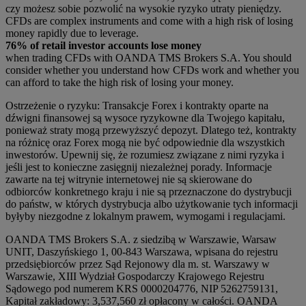
czy możesz sobie pozwolić na wysokie ryzyko utraty pieniędzy.
CFDs are complex instruments and come with a high risk of losing
money rapidly due to leverage.
76% of retail investor accounts lose money
when trading CFDs with OANDA TMS Brokers S.A. You should
consider whether you understand how CFDs work and whether you
can afford to take the high risk of losing your money.
Ostrzeżenie o ryzyku: Transakcje Forex i kontrakty oparte na
dźwigni finansowej są wysoce ryzykowne dla Twojego kapitału,
ponieważ straty mogą przewyższyć depozyt. Dlatego też, kontrakty
na różnicę oraz Forex mogą nie być odpowiednie dla wszystkich
inwestorów. Upewnij się, że rozumiesz związane z nimi ryzyka i
jeśli jest to konieczne zasięgnij niezależnej porady. Informacje
zawarte na tej witrynie internetowej nie są skierowane do
odbiorców konkretnego kraju i nie są przeznaczone do dystrybucji
do państw, w których dystrybucja albo użytkowanie tych informacji
byłyby niezgodne z lokalnym prawem, wymogami i regulacjami.
OANDA TMS Brokers S.A. z siedzibą w Warszawie, Warsaw
UNIT, Daszyńskiego 1, 00-843 Warszawa, wpisana do rejestru
przedsiębiorców przez Sąd Rejonowy dla m. st. Warszawy w
Warszawie, XIII Wydział Gospodarczy Krajowego Rejestru
Sądowego pod numerem KRS 0000204776, NIP 5262759131,
Kapitał zakładowy: 3,537,560 zł opłacony w całości. OANDA