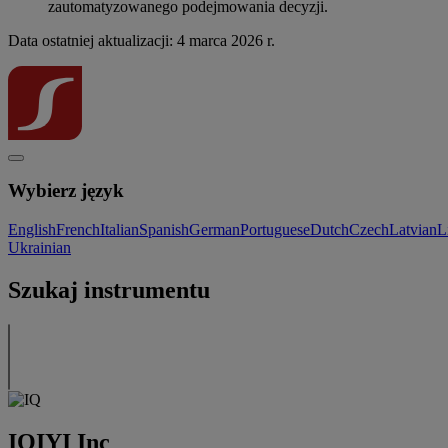
zautomatyzowanego podejmowania decyzji.
Data ostatniej aktualizacji: 4 marca 2026 r.
Wybierz język
English
French
Italian
Spanish
German
Portuguese
Dutch
Czech
Latvian
L
Ukrainian
Szukaj instrumentu
IQIYI Inc