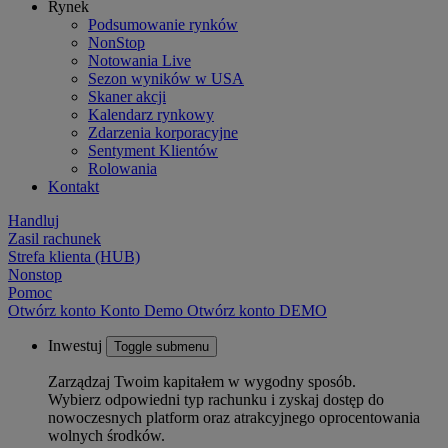
Rynek
Podsumowanie rynków
NonStop
Notowania Live
Sezon wyników w USA
Skaner akcji
Kalendarz rynkowy
Zdarzenia korporacyjne
Sentyment Klientów
Rolowania
Kontakt
Handluj
Zasil rachunek
Strefa klienta (HUB)
Nonstop
Pomoc
Otwórz konto
Konto
Demo
Otwórz konto DEMO
Inwestuj
Toggle submenu
Zarządzaj Twoim kapitałem w wygodny sposób.
Wybierz odpowiedni typ rachunku i zyskaj dostęp do
nowoczesnych platform oraz atrakcyjnego oprocentowania
wolnych środków.