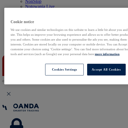
NonStop
Notowania Live
Sezon wyników w USA
Skaner akcji
Kalendarz rynkowy
Cookie notice
Zdarzenia korporacyjne
We use cookies and similar technologies on this website to learn a little bit about you an
Sentyment Klientów
site. This helps us improve your browsing experience and allows us to offer better produc
Rolowania
you and others. Some cookies are also used to personalise the ads you see, making them
interests. Cookies are stored locally on your computer or mobile device. You can Accept o
Kontakt
customise your choices using ‘Cookie settings’. You can find more information about 
tools and services (such as Google) use your personal data here:
more information
.
Cookies Settings
Accept All Cookies