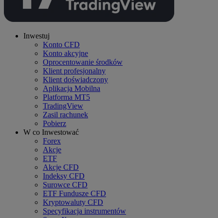
Inwestuj
Konto CFD
Konto akcyjne
Oprocentowanie środków
Klient profesjonalny
Klient doświadczony
Aplikacja Mobilna
Platforma MT5
TradingView
Zasil rachunek
Pobierz
W co Inwestować
Forex
Akcje
ETF
Akcje CFD
Indeksy CFD
Surowce CFD
ETF Fundusze CFD
Kryptowaluty CFD
Specyfikacja instrumentów