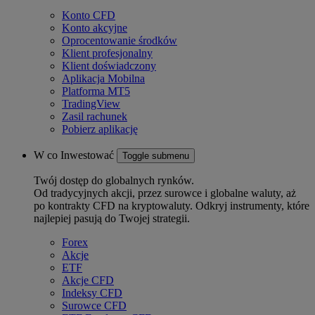
Konto CFD
Konto akcyjne
Oprocentowanie środków
Klient profesjonalny
Klient doświadczony
Aplikacja Mobilna
Platforma MT5
TradingView
Zasil rachunek
Pobierz aplikację
W co Inwestować
Toggle submenu
Twój dostęp do globalnych rynków.
Od tradycyjnych akcji, przez surowce i globalne waluty, aż
po kontrakty CFD na kryptowaluty. Odkryj instrumenty, które
najlepiej pasują do Twojej strategii.
Forex
Akcje
ETF
Akcje CFD
Indeksy CFD
Surowce CFD