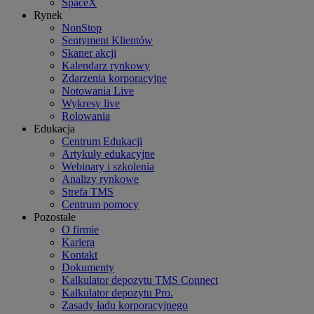
SpaceX
Rynek
NonStop
Sentyment Klientów
Skaner akcji
Kalendarz rynkowy
Zdarzenia korporacyjne
Notowania Live
Wykresy live
Rolowania
Edukacja
Centrum Edukacji
Artykuły edukacyjne
Webinary i szkolenia
Analizy rynkowe
Strefa TMS
Centrum pomocy
Pozostałe
O firmie
Kariera
Kontakt
Dokumenty
Kalkulator depozytu TMS Connect
Kalkulator depozytu Pro.
Zasady ładu korporacyjnego