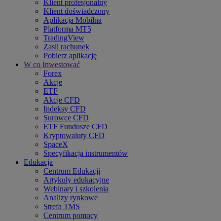
Klient profesjonalny
Klient doświadczony
Aplikacja Mobilna
Platforma MT5
TradingView
Zasil rachunek
Pobierz aplikację
W co Inwestować
Forex
Akcje
ETF
Akcje CFD
Indeksy CFD
Surowce CFD
ETF Fundusze CFD
Kryptowaluty CFD
SpaceX
Specyfikacja instrumentów
Edukacja
Centrum Edukacji
Artykuły edukacyjne
Webinary i szkolenia
Analizy rynkowe
Strefa TMS
Centrum pomocy