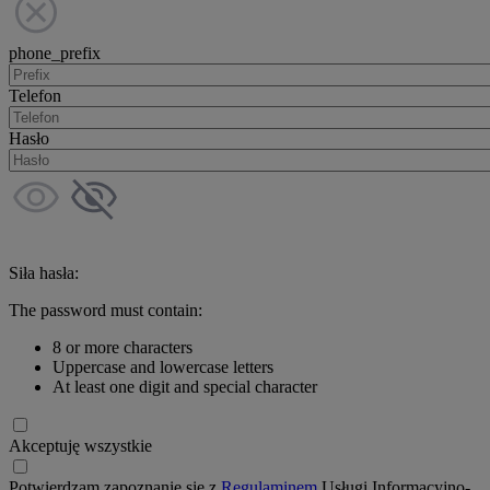
phone_prefix
Telefon
Hasło
Siła hasła:
The password must contain:
8 or more characters
Uppercase and lowercase letters
At least one digit and special character
Akceptuję wszystkie
Potwierdzam zapoznanie się z
Regulaminem
Usługi Informacyjno-