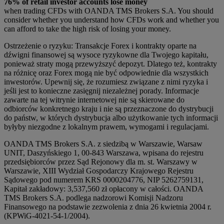
76% of retail investor accounts lose money
when trading CFDs with OANDA TMS Brokers S.A. You should
consider whether you understand how CFDs work and whether you
can afford to take the high risk of losing your money.
Ostrzeżenie o ryzyku: Transakcje Forex i kontrakty oparte na
dźwigni finansowej są wysoce ryzykowne dla Twojego kapitału,
ponieważ straty mogą przewyższyć depozyt. Dlatego też, kontrakty
na różnicę oraz Forex mogą nie być odpowiednie dla wszystkich
inwestorów. Upewnij się, że rozumiesz związane z nimi ryzyka i
jeśli jest to konieczne zasięgnij niezależnej porady. Informacje
zawarte na tej witrynie internetowej nie są skierowane do
odbiorców konkretnego kraju i nie są przeznaczone do dystrybucji
do państw, w których dystrybucja albo użytkowanie tych informacji
byłyby niezgodne z lokalnym prawem, wymogami i regulacjami.
OANDA TMS Brokers S.A. z siedzibą w Warszawie, Warsaw
UNIT, Daszyńskiego 1, 00-843 Warszawa, wpisana do rejestru
przedsiębiorców przez Sąd Rejonowy dla m. st. Warszawy w
Warszawie, XIII Wydział Gospodarczy Krajowego Rejestru
Sądowego pod numerem KRS 0000204776, NIP 5262759131,
Kapitał zakładowy: 3,537,560 zł opłacony w całości. OANDA
TMS Brokers S.A. podlega nadzorowi Komisji Nadzoru
Finansowego na podstawie zezwolenia z dnia 26 kwietnia 2004 r.
(KPWiG-4021-54-1/2004).