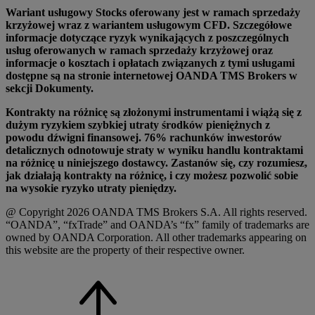
Wariant usługowy Stocks oferowany jest w ramach sprzedaży
krzyżowej wraz z wariantem usługowym CFD. Szczegółowe
informacje dotyczące ryzyk wynikających z poszczególnych
usług oferowanych w ramach sprzedaży krzyżowej oraz
informacje o kosztach i opłatach związanych z tymi usługami
dostępne są na stronie internetowej OANDA TMS Brokers w
sekcji Dokumenty.
Kontrakty na różnicę są złożonymi instrumentami i wiążą się z
dużym ryzykiem szybkiej utraty środków pieniężnych z
powodu dźwigni finansowej. 76% rachunków inwestorów
detalicznych odnotowuje straty w wyniku handlu kontraktami
na różnicę u niniejszego dostawcy. Zastanów się, czy rozumiesz,
jak działają kontrakty na różnicę, i czy możesz pozwolić sobie
na wysokie ryzyko utraty pieniędzy.
@ Copyright 2026 OANDA TMS Brokers S.A. All rights reserved.
“OANDA”, “fxTrade” and OANDA’s “fx” family of trademarks are
owned by OANDA Corporation. All other trademarks appearing on
this website are the property of their respective owner.