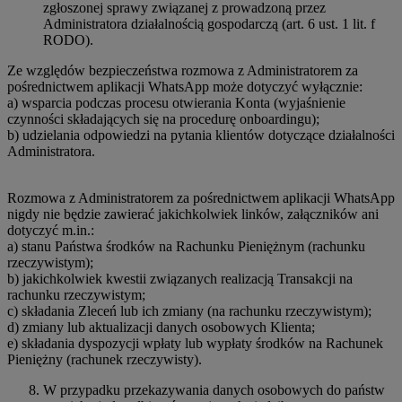
zgłoszonej sprawy związanej z prowadzoną przez
Administratora działalnością gospodarczą (art. 6 ust. 1 lit. f
RODO).
Ze względów bezpieczeństwa rozmowa z Administratorem za
pośrednictwem aplikacji WhatsApp może dotyczyć wyłącznie:
a) wsparcia podczas procesu otwierania Konta (wyjaśnienie
czynności składających się na procedurę onboardingu);
b) udzielania odpowiedzi na pytania klientów dotyczące działalności
Administratora.
Rozmowa z Administratorem za pośrednictwem aplikacji WhatsApp
nigdy nie będzie zawierać jakichkolwiek linków, załączników ani
dotyczyć m.in.:
a) stanu Państwa środków na Rachunku Pieniężnym (rachunku
rzeczywistym);
b) jakichkolwiek kwestii związanych realizacją Transakcji na
rachunku rzeczywistym;
c) składania Zleceń lub ich zmiany (na rachunku rzeczywistym);
d) zmiany lub aktualizacji danych osobowych Klienta;
e) składania dyspozycji wpłaty lub wypłaty środków na Rachunek
Pieniężny (rachunek rzeczywisty).
W przypadku przekazywania danych osobowych do państw