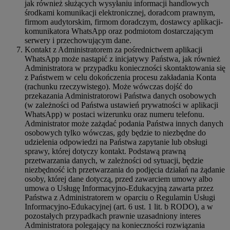
jak również służących wysyłaniu informacji handlowych
środkami komunikacji elektronicznej, doradcom prawnym,
firmom audytorskim, firmom doradczym, dostawcy aplikacji-
komunikatora WhatsApp oraz podmiotom dostarczającym
serwery i przechowującym dane.
Kontakt z Administratorem za pośrednictwem aplikacji
WhatsApp może nastąpić z inicjatywy Państwa, jak również
Administratora w przypadku konieczności skontaktowania się
z Państwem w celu dokończenia procesu zakładania Konta
(rachunku rzeczywistego). Może wówczas dojść do
przekazania Administratorowi Państwa danych osobowych
(w zależności od Państwa ustawień prywatności w aplikacji
WhatsApp) w postaci wizerunku oraz numeru telefonu.
Administrator może zażądać podania Państwa innych danych
osobowych tylko wówczas, gdy będzie to niezbędne do
udzielenia odpowiedzi na Państwa zapytanie lub obsługi
sprawy, której dotyczy kontakt. Podstawą prawną
przetwarzania danych, w zależności od sytuacji, będzie
niezbędność ich przetwarzania do podjęcia działań na żądanie
osoby, której dane dotyczą, przed zawarciem umowy albo
umowa o Usługę Informacyjno-Edukacyjną zawarta przez
Państwa z Administratorem w oparciu o Regulamin Usługi
Informacyjno-Edukacyjnej (art. 6 ust. 1 lit. b RODO), a w
pozostałych przypadkach prawnie uzasadniony interes
Administratora polegający na konieczności rozwiązania