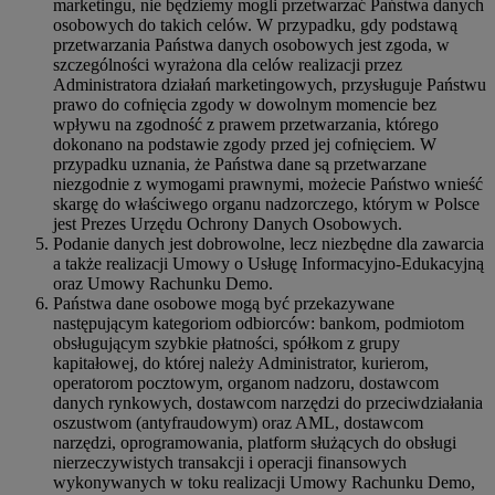
marketingu, nie będziemy mogli przetwarzać Państwa danych
osobowych do takich celów. W przypadku, gdy podstawą
przetwarzania Państwa danych osobowych jest zgoda, w
szczególności wyrażona dla celów realizacji przez
Administratora działań marketingowych, przysługuje Państwu
prawo do cofnięcia zgody w dowolnym momencie bez
wpływu na zgodność z prawem przetwarzania, którego
dokonano na podstawie zgody przed jej cofnięciem. W
przypadku uznania, że Państwa dane są przetwarzane
niezgodnie z wymogami prawnymi, możecie Państwo wnieść
skargę do właściwego organu nadzorczego, którym w Polsce
jest Prezes Urzędu Ochrony Danych Osobowych.
Podanie danych jest dobrowolne, lecz niezbędne dla zawarcia
a także realizacji Umowy o Usługę Informacyjno-Edukacyjną
oraz Umowy Rachunku Demo.
Państwa dane osobowe mogą być przekazywane
następującym kategoriom odbiorców: bankom, podmiotom
obsługującym szybkie płatności, spółkom z grupy
kapitałowej, do której należy Administrator, kurierom,
operatorom pocztowym, organom nadzoru, dostawcom
danych rynkowych, dostawcom narzędzi do przeciwdziałania
oszustwom (antyfraudowym) oraz AML, dostawcom
narzędzi, oprogramowania, platform służących do obsługi
nierzeczywistych transakcji i operacji finansowych
wykonywanych w toku realizacji Umowy Rachunku Demo,