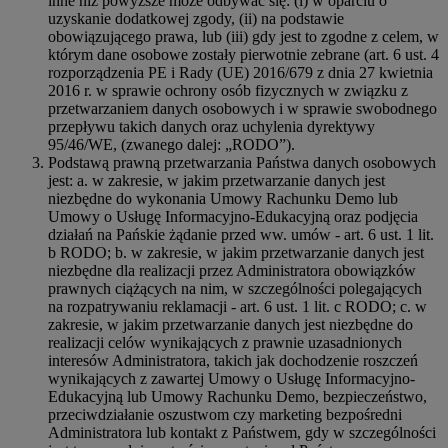
inne niż powyższe może odbywać się: (i) w oparciu o
uzyskanie dodatkowej zgody, (ii) na podstawie
obowiązującego prawa, lub (iii) gdy jest to zgodne z celem, w
którym dane osobowe zostały pierwotnie zebrane (art. 6 ust. 4
rozporządzenia PE i Rady (UE) 2016/679 z dnia 27 kwietnia
2016 r. w sprawie ochrony osób fizycznych w związku z
przetwarzaniem danych osobowych i w sprawie swobodnego
przepływu takich danych oraz uchylenia dyrektywy
95/46/WE, (zwanego dalej: „RODO”).
Podstawą prawną przetwarzania Państwa danych osobowych
jest: a. w zakresie, w jakim przetwarzanie danych jest
niezbędne do wykonania Umowy Rachunku Demo lub
Umowy o Usługę Informacyjno-Edukacyjną oraz podjęcia
działań na Pańskie żądanie przed ww. umów - art. 6 ust. 1 lit.
b RODO; b. w zakresie, w jakim przetwarzanie danych jest
niezbędne dla realizacji przez Administratora obowiązków
prawnych ciążących na nim, w szczególności polegających
na rozpatrywaniu reklamacji - art. 6 ust. 1 lit. c RODO; c. w
zakresie, w jakim przetwarzanie danych jest niezbędne do
realizacji celów wynikających z prawnie uzasadnionych
interesów Administratora, takich jak dochodzenie roszczeń
wynikających z zawartej Umowy o Usługę Informacyjno-
Edukacyjną lub Umowy Rachunku Demo, bezpieczeństwo,
przeciwdziałanie oszustwom czy marketing bezpośredni
Administratora lub kontakt z Państwem, gdy w szczególności