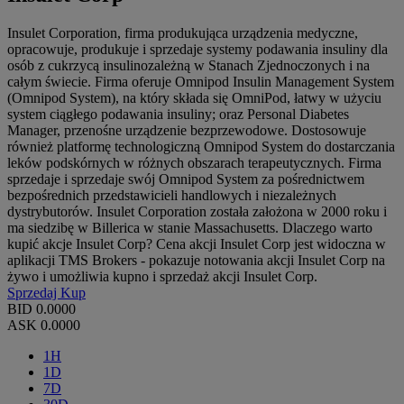
Insulet Corporation, firma produkująca urządzenia medyczne,
opracowuje, produkuje i sprzedaje systemy podawania insuliny dla
osób z cukrzycą insulinozależną w Stanach Zjednoczonych i na
całym świecie. Firma oferuje Omnipod Insulin Management System
(Omnipod System), na który składa się OmniPod, łatwy w użyciu
system ciągłego podawania insuliny; oraz Personal Diabetes
Manager, przenośne urządzenie bezprzewodowe. Dostosowuje
również platformę technologiczną Omnipod System do dostarczania
leków podskórnych w różnych obszarach terapeutycznych. Firma
sprzedaje i sprzedaje swój Omnipod System za pośrednictwem
bezpośrednich przedstawicieli handlowych i niezależnych
dystrybutorów. Insulet Corporation została założona w 2000 roku i
ma siedzibę w Billerica w stanie Massachusetts. Dlaczego warto
kupić akcje Insulet Corp? Cena akcji Insulet Corp jest widoczna w
aplikacji TMS Brokers - pokazuje notowania akcji Insulet Corp na
żywo i umożliwia kupno i sprzedaż akcji Insulet Corp.
Sprzedaj
Kup
BID
0.0000
ASK
0.0000
1H
1D
7D