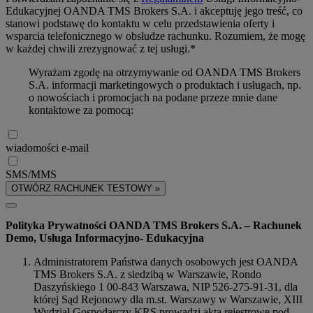
Edukacyjnej OANDA TMS Brokers S.A. i akceptuję jego treść, co
stanowi podstawę do kontaktu w celu przedstawienia oferty i
wsparcia telefonicznego w obsłudze rachunku. Rozumiem, że mogę
w każdej chwili zrezygnować z tej usługi.*
Wyrażam zgodę na otrzymywanie od OANDA TMS Brokers
S.A. informacji marketingowych o produktach i usługach, np.
o nowościach i promocjach na podane przeze mnie dane
kontaktowe za pomocą:
wiadomości e-mail
SMS/MMS
OTWÓRZ RACHUNEK TESTOWY »
Polityka Prywatności OANDA TMS Brokers S.A. – Rachunek
Demo, Usługa Informacyjno- Edukacyjna
Administratorem Państwa danych osobowych jest OANDA
TMS Brokers S.A. z siedzibą w Warszawie, Rondo
Daszyńskiego 1 00-843 Warszawa, NIP 526-275-91-31, dla
której Sąd Rejonowy dla m.st. Warszawy w Warszawie, XIII
Wydział Gospodarczy KRS prowadzi akta rejestrowe pod