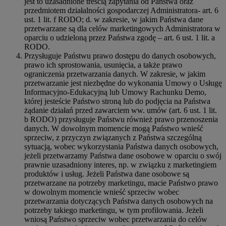
jest to uzasadnione treścią zapytania od Państwa oraz
przedmiotem działalności gospodarczej Administratora- art. 6
ust. 1 lit. f RODO; d. w zakresie, w jakim Państwa dane
przetwarzane są dla celów marketingowych Administratora w
oparciu o udzieloną przez Państwa zgodę – art. 6 ust. 1 lit. a
RODO.
Przysługuje Państwu prawo dostępu do danych osobowych,
prawo ich sprostowania, usunięcia, a także prawo
ograniczenia przetwarzania danych. W zakresie, w jakim
przetwarzanie jest niezbędne do wykonania Umowy o Usługę
Informacyjno-Edukacyjną lub Umowy Rachunku Demo,
której jesteście Państwo stroną lub do podjęcia na Państwa
żądanie działań przed zawarciem ww. umów (art. 6 ust. 1 lit.
b RODO) przysługuje Państwu również prawo przenoszenia
danych. W dowolnym momencie mogą Państwo wnieść
sprzeciw, z przyczyn związanych z Państwa szczególną
sytuacją, wobec wykorzystania Państwa danych osobowych,
jeżeli przetwarzamy Państwa dane osobowe w oparciu o swój
prawnie uzasadniony interes, np. w związku z marketingiem
produktów i usług. Jeżeli Państwa dane osobowe są
przetwarzane na potrzeby marketingu, macie Państwo prawo
w dowolnym momencie wnieść sprzeciw wobec
przetwarzania dotyczących Państwa danych osobowych na
potrzeby takiego marketingu, w tym profilowania. Jeżeli
wniosą Państwo sprzeciw wobec przetwarzania do celów