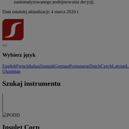
zautomatyzowanego podejmowania decyzji.
Data ostatniej aktualizacji: 4 marca 2026 r.
Wybierz język
English
French
Italian
Spanish
German
Portuguese
Dutch
Czech
Latvian
L
Ukrainian
Szukaj instrumentu
Insulet Corp