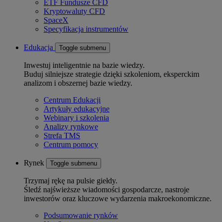
ETF Fundusze CFD
Kryptowaluty CFD
SpaceX
Specyfikacja instrumentów
Edukacja
Toggle submenu
Inwestuj inteligentnie na bazie wiedzy.
Buduj silniejsze strategie dzięki szkoleniom, eksperckim
analizom i obszernej bazie wiedzy.
Centrum Edukacji
Artykuły edukacyjne
Webinary i szkolenia
Analizy rynkowe
Strefa TMS
Centrum pomocy
Rynek
Toggle submenu
Trzymaj rękę na pulsie giełdy.
Śledź najświeższe wiadomości gospodarcze, nastroje
inwestorów oraz kluczowe wydarzenia makroekonomiczne.
Podsumowanie rynków