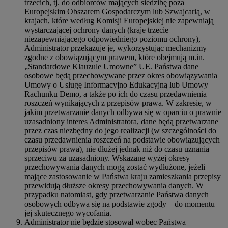
trzecich, tj. do odbiorców mających siedzibę poza
Europejskim Obszarem Gospodarczym lub Szwajcarią, w
krajach, które według Komisji Europejskiej nie zapewniają
wystarczającej ochrony danych (kraje trzecie
niezapewniającego odpowiedniego poziomu ochrony),
Administrator przekazuje je, wykorzystując mechanizmy
zgodne z obowiązującym prawem, które obejmują m.in.
„Standardowe Klauzule Umowne” UE. Państwa dane
osobowe będą przechowywane przez okres obowiązywania
Umowy o Usługę Informacyjno Edukacyjną lub Umowy
Rachunku Demo, a także po ich do czasu przedawnienia
roszczeń wynikających z przepisów prawa. W zakresie, w
jakim przetwarzanie danych odbywa się w oparciu o prawnie
uzasadniony interes Administratora, dane będą przetwarzane
przez czas niezbędny do jego realizacji (w szczególności do
czasu przedawnienia roszczeń na podstawie obowiązujących
przepisów prawa), nie dłużej jednak niż do czasu uznania
sprzeciwu za uzasadniony. Wskazane wyżej okresy
przechowywania danych mogą zostać wydłużone, jeżeli
mające zastosowanie w Państwa kraju zamieszkania przepisy
przewidują dłuższe okresy przechowywania danych. W
przypadku natomiast, gdy przetwarzanie Państwa danych
osobowych odbywa się na podstawie zgody – do momentu
jej skutecznego wycofania.
Administrator nie będzie stosował wobec Państwa