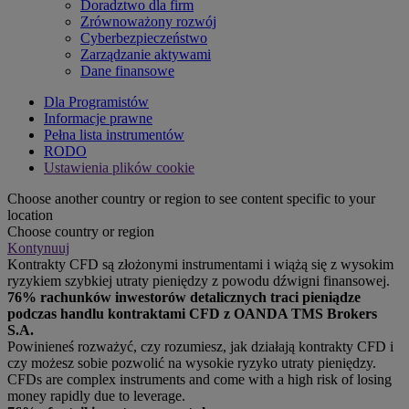
Doradztwo dla firm
Zrównoważony rozwój
Cyberbezpieczeństwo
Zarządzanie aktywami
Dane finansowe
Dla Programistów
Informacje prawne
Pełna lista instrumentów
RODO
Ustawienia plików cookie
Choose another country or region to see content specific to your
location
Choose country or region
Kontynuuj
Kontrakty CFD są złożonymi instrumentami i wiążą się z wysokim
ryzykiem szybkiej utraty pieniędzy z powodu dźwigni finansowej.
76% rachunków inwestorów detalicznych traci pieniądze
podczas handlu kontraktami CFD z OANDA TMS Brokers
S.A.
Powinieneś rozważyć, czy rozumiesz, jak działają kontrakty CFD i
czy możesz sobie pozwolić na wysokie ryzyko utraty pieniędzy.
CFDs are complex instruments and come with a high risk of losing
money rapidly due to leverage.