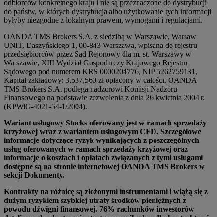
odbiorców konkretnego kraju i nie są przeznaczone do dystrybucji
do państw, w których dystrybucja albo użytkowanie tych informacji
byłyby niezgodne z lokalnym prawem, wymogami i regulacjami.
OANDA TMS Brokers S.A. z siedzibą w Warszawie, Warsaw
UNIT, Daszyńskiego 1, 00-843 Warszawa, wpisana do rejestru
przedsiębiorców przez Sąd Rejonowy dla m. st. Warszawy w
Warszawie, XIII Wydział Gospodarczy Krajowego Rejestru
Sądowego pod numerem KRS 0000204776, NIP 5262759131,
Kapitał zakładowy: 3,537,560 zł opłacony w całości. OANDA
TMS Brokers S.A. podlega nadzorowi Komisji Nadzoru
Finansowego na podstawie zezwolenia z dnia 26 kwietnia 2004 r.
(KPWiG-4021-54-1/2004).
Wariant usługowy Stocks oferowany jest w ramach sprzedaży
krzyżowej wraz z wariantem usługowym CFD. Szczegółowe
informacje dotyczące ryzyk wynikających z poszczególnych
usług oferowanych w ramach sprzedaży krzyżowej oraz
informacje o kosztach i opłatach związanych z tymi usługami
dostępne są na stronie internetowej OANDA TMS Brokers w
sekcji Dokumenty.
Kontrakty na różnicę są złożonymi instrumentami i wiążą się z
dużym ryzykiem szybkiej utraty środków pieniężnych z
powodu dźwigni finansowej. 76% rachunków inwestorów