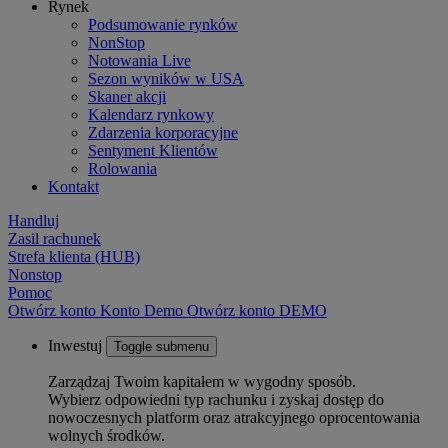
Rynek
Podsumowanie rynków
NonStop
Notowania Live
Sezon wyników w USA
Skaner akcji
Kalendarz rynkowy
Zdarzenia korporacyjne
Sentyment Klientów
Rolowania
Kontakt
Handluj
Zasil rachunek
Strefa klienta (HUB)
Nonstop
Pomoc
Otwórz konto
Konto
Demo
Otwórz konto DEMO
Inwestuj
Toggle submenu
Zarządzaj Twoim kapitałem w wygodny sposób.
Wybierz odpowiedni typ rachunku i zyskaj dostęp do
nowoczesnych platform oraz atrakcyjnego oprocentowania
wolnych środków.