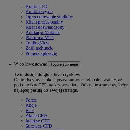
Konto CFD
Konto akcyjne
Oprocentowanie środków
Klient profesjonalny
Klient doświadczony
Aplikacja Mobilna
Platforma MT5
TradingView
Zasil rachunek
Pobierz aplikację
W co Inwestować
Toggle submenu
Twój dostęp do globalnych rynków.
Od tradycyjnych akcji, przez surowce i globalne waluty, aż
po kontrakty CFD na kryptowaluty. Odkryj instrumenty, które
najlepiej pasują do Twojej strategii.
Forex
Akcje
ETF
Akcje CFD
Indeksy CFD
Surowce CFD