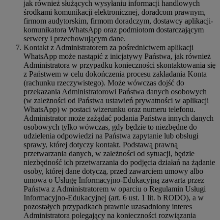
jak również służących wysyłaniu informacji handlowych
środkami komunikacji elektronicznej, doradcom prawnym,
firmom audytorskim, firmom doradczym, dostawcy aplikacji-
komunikatora WhatsApp oraz podmiotom dostarczającym
serwery i przechowującym dane.
Kontakt z Administratorem za pośrednictwem aplikacji
WhatsApp może nastąpić z inicjatywy Państwa, jak również
Administratora w przypadku konieczności skontaktowania się
z Państwem w celu dokończenia procesu zakładania Konta
(rachunku rzeczywistego). Może wówczas dojść do
przekazania Administratorowi Państwa danych osobowych
(w zależności od Państwa ustawień prywatności w aplikacji
WhatsApp) w postaci wizerunku oraz numeru telefonu.
Administrator może zażądać podania Państwa innych danych
osobowych tylko wówczas, gdy będzie to niezbędne do
udzielenia odpowiedzi na Państwa zapytanie lub obsługi
sprawy, której dotyczy kontakt. Podstawą prawną
przetwarzania danych, w zależności od sytuacji, będzie
niezbędność ich przetwarzania do podjęcia działań na żądanie
osoby, której dane dotyczą, przed zawarciem umowy albo
umowa o Usługę Informacyjno-Edukacyjną zawarta przez
Państwa z Administratorem w oparciu o Regulamin Usługi
Informacyjno-Edukacyjnej (art. 6 ust. 1 lit. b RODO), a w
pozostałych przypadkach prawnie uzasadniony interes
Administratora polegający na konieczności rozwiązania