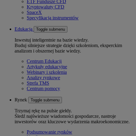
ETF Fundusze CFD
Kryptowaluty CFD
SpaceX
Specyfikacja instrumentów
Edukacja
Toggle submenu
Inwestuj inteligentnie na bazie wiedzy.
Buduj silniejsze strategie dzięki szkoleniom, eksperckim
analizom i obszernej bazie wiedzy.
Centrum Edukacji
Artykuły edukacyjne
Webinary i szkolenia
Analizy rynkowe
Strefa TMS
Centrum pomocy
Rynek
Toggle submenu
Trzymaj rękę na pulsie giełdy.
Śledź najświeższe wiadomości gospodarcze, nastroje
inwestorów oraz kluczowe wydarzenia makroekonomiczne.
Podsumowanie rynków