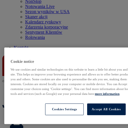
NonStop
Notowania Live
Sezon wyników w USA
Skaner akcji
Kalendarz rynkowy
Zdarzenia korporacyjne
Sentyment Klientów
Rolowania
Kontakt
Cookie notice
We use cookies and similar technologies on this website to learn a little bit about you an
site. This helps us improve your browsing experience and allows us to offer better produc
you and others. Some cookies are also used to personalise the ads you see, making them
interests. Cookies are stored locally on your computer or mobile device. You can Accept o
customise your choices using ‘Cookie settings’. You can find more information about 
tools and services (such as Google) use your personal data here:
more information
.
Cookies Settings
Accept All Cookies