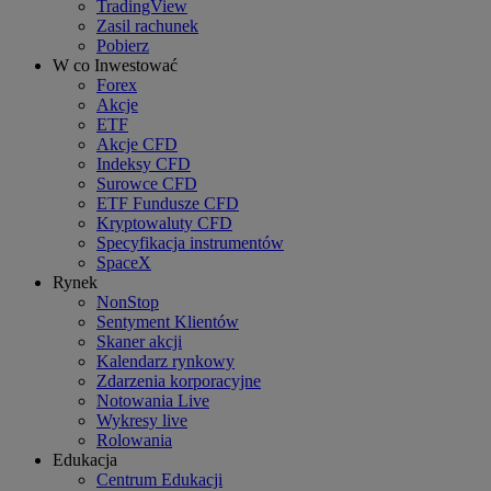
TradingView
Zasil rachunek
Pobierz
W co Inwestować
Forex
Akcje
ETF
Akcje CFD
Indeksy CFD
Surowce CFD
ETF Fundusze CFD
Kryptowaluty CFD
Specyfikacja instrumentów
SpaceX
Rynek
NonStop
Sentyment Klientów
Skaner akcji
Kalendarz rynkowy
Zdarzenia korporacyjne
Notowania Live
Wykresy live
Rolowania
Edukacja
Centrum Edukacji