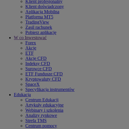
Klient profesjonalny
Klient doświadczony
Aplikacja Mobilna
Platforma MT5
TradingView
Zasil rachunek
Pobierz aplikację
W co Inwestować
Forex
Akcje
ETF
Akcje CFD
Indeksy CFD
Surowce CFD
ETF Fundusze CFD
Kryptowaluty CFD
SpaceX
Specyfikacja instrumentów
Edukacja
Centrum Edukacji
Artykuły edukacyjne
Webinary i szkolenia
Analizy rynkowe
Strefa TMS
Centrum pomocy