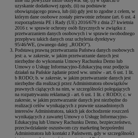
inne niż powyższe może odbywać się: (i) w oparciu o
uzyskanie dodatkowej zgody, (ii) na podstawie
obowiązującego prawa, lub (iii) gdy jest to zgodne z celem, w
którym dane osobowe zostały pierwotnie zebrane (art. 6 ust. 4
rozporządzenia PE i Rady (UE) 2016/679 z dnia 27 kwietnia
2016 r. w sprawie ochrony osób fizycznych w związku z
przetwarzaniem danych osobowych i w sprawie swobodnego
przepływu takich danych oraz uchylenia dyrektywy
95/46/WE, (zwanego dalej: „RODO”).
Podstawą prawną przetwarzania Państwa danych osobowych
jest: a. w zakresie, w jakim przetwarzanie danych jest
niezbędne do wykonania Umowy Rachunku Demo lub
Umowy o Usługę Informacyjno-Edukacyjną oraz podjęcia
działań na Pańskie żądanie przed ww. umów - art. 6 ust. 1 lit.
b RODO; b. w zakresie, w jakim przetwarzanie danych jest
niezbędne dla realizacji przez Administratora obowiązków
prawnych ciążących na nim, w szczególności polegających
na rozpatrywaniu reklamacji - art. 6 ust. 1 lit. c RODO; c. w
zakresie, w jakim przetwarzanie danych jest niezbędne do
realizacji celów wynikających z prawnie uzasadnionych
interesów Administratora, takich jak dochodzenie roszczeń
wynikających z zawartej Umowy o Usługę Informacyjno-
Edukacyjną lub Umowy Rachunku Demo, bezpieczeństwo,
przeciwdziałanie oszustwom czy marketing bezpośredni
Administratora lub kontakt z Państwem, gdy w szczególności