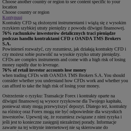
Choose another country or region to see content specific to your
location
Choose country or region
Kontynuuj
Kontrakty CFD są złożonymi instrumentami i wiążą się z wysokim
ryzykiem szybkiej utraty pieniędzy z powodu dźwigni finansowej.
76% rachunków inwestorów detalicznych traci pieniądze
podczas handlu kontraktami CFD z OANDA TMS Brokers
S.A.
Powinieneś rozważyć, czy rozumiesz, jak działają kontrakty CFD i
czy możesz sobie pozwolić na wysokie ryzyko utraty pieniędzy.
CFDs are complex instruments and come with a high risk of losing
money rapidly due to leverage.
76% of retail investor accounts lose money
when trading CFDs with OANDA TMS Brokers S.A. You should
consider whether you understand how CFDs work and whether you
can afford to take the high risk of losing your money.
Ostrzeżenie o ryzyku: Transakcje Forex i kontrakty oparte na
dźwigni finansowej są wysoce ryzykowne dla Twojego kapitału,
ponieważ straty mogą przewyższyć depozyt. Dlatego też, kontrakty
na różnicę oraz Forex mogą nie być odpowiednie dla wszystkich
inwestorów. Upewnij się, że rozumiesz związane z nimi ryzyka i
jeśli jest to konieczne zasięgnij niezależnej porady. Informacje
zawarte na tej witrynie internetowej nie są skierowane do