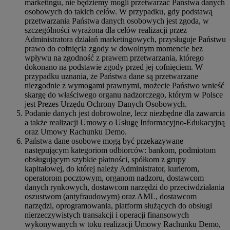
marketingu, nie będziemy mogli przetwarzać Państwa danych
osobowych do takich celów. W przypadku, gdy podstawą
przetwarzania Państwa danych osobowych jest zgoda, w
szczególności wyrażona dla celów realizacji przez
Administratora działań marketingowych, przysługuje Państwu
prawo do cofnięcia zgody w dowolnym momencie bez
wpływu na zgodność z prawem przetwarzania, którego
dokonano na podstawie zgody przed jej cofnięciem. W
przypadku uznania, że Państwa dane są przetwarzane
niezgodnie z wymogami prawnymi, możecie Państwo wnieść
skargę do właściwego organu nadzorczego, którym w Polsce
jest Prezes Urzędu Ochrony Danych Osobowych.
Podanie danych jest dobrowolne, lecz niezbędne dla zawarcia
a także realizacji Umowy o Usługę Informacyjno-Edukacyjną
oraz Umowy Rachunku Demo.
Państwa dane osobowe mogą być przekazywane
następującym kategoriom odbiorców: bankom, podmiotom
obsługującym szybkie płatności, spółkom z grupy
kapitałowej, do której należy Administrator, kurierom,
operatorom pocztowym, organom nadzoru, dostawcom
danych rynkowych, dostawcom narzędzi do przeciwdziałania
oszustwom (antyfraudowym) oraz AML, dostawcom
narzędzi, oprogramowania, platform służących do obsługi
nierzeczywistych transakcji i operacji finansowych
wykonywanych w toku realizacji Umowy Rachunku Demo,