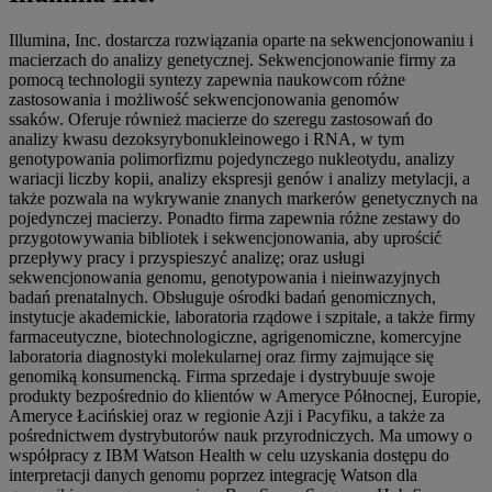
Illumina, Inc. dostarcza rozwiązania oparte na sekwencjonowaniu i
macierzach do analizy genetycznej. Sekwencjonowanie firmy za
pomocą technologii syntezy zapewnia naukowcom różne
zastosowania i możliwość sekwencjonowania genomów
ssaków. Oferuje również macierze do szeregu zastosowań do
analizy kwasu dezoksyrybonukleinowego i RNA, w tym
genotypowania polimorfizmu pojedynczego nukleotydu, analizy
wariacji liczby kopii, analizy ekspresji genów i analizy metylacji, a
także pozwala na wykrywanie znanych markerów genetycznych na
pojedynczej macierzy. Ponadto firma zapewnia różne zestawy do
przygotowywania bibliotek i sekwencjonowania, aby uprościć
przepływy pracy i przyspieszyć analizę; oraz usługi
sekwencjonowania genomu, genotypowania i nieinwazyjnych
badań prenatalnych. Obsługuje ośrodki badań genomicznych,
instytucje akademickie, laboratoria rządowe i szpitale, a także firmy
farmaceutyczne, biotechnologiczne, agrigenomiczne, komercyjne
laboratoria diagnostyki molekularnej oraz firmy zajmujące się
genomiką konsumencką. Firma sprzedaje i dystrybuuje swoje
produkty bezpośrednio do klientów w Ameryce Północnej, Europie,
Ameryce Łacińskiej oraz w regionie Azji i Pacyfiku, a także za
pośrednictwem dystrybutorów nauk przyrodniczych. Ma umowy o
współpracy z IBM Watson Health w celu uzyskania dostępu do
interpretacji danych genomu poprzez integrację Watson dla