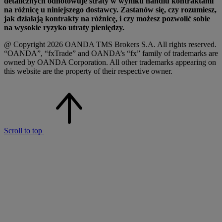
detalicznych odnotowuje straty w wyniku handlu kontraktami
na różnicę u niniejszego dostawcy. Zastanów się, czy rozumiesz,
jak działają kontrakty na różnicę, i czy możesz pozwolić sobie
na wysokie ryzyko utraty pieniędzy.
@ Copyright 2026 OANDA TMS Brokers S.A. All rights reserved.
“OANDA”, “fxTrade” and OANDA’s “fx” family of trademarks are
owned by OANDA Corporation. All other trademarks appearing on
this website are the property of their respective owner.
Scroll to top