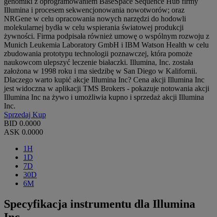
genomiki z oprogramowaniem BaseSpace Sequence Hub firmy
Illumina i procesem sekwencjonowania nowotworów; oraz
NRGene w celu opracowania nowych narzędzi do hodowli
molekularnej bydła w celu wspierania światowej produkcji
żywności. Firma podpisała również umowę o wspólnym rozwoju z
Munich Leukemia Laboratory GmbH i IBM Watson Health w celu
zbudowania prototypu technologii poznawczej, która pomoże
naukowcom ulepszyć leczenie białaczki. Illumina, Inc. została
założona w 1998 roku i ma siedzibę w San Diego w Kalifornii.
Dlaczego warto kupić akcje Illumina Inc? Cena akcji Illumina Inc
jest widoczna w aplikacji TMS Brokers - pokazuje notowania akcji
Illumina Inc na żywo i umożliwia kupno i sprzedaż akcji Illumina
Inc.
Sprzedaj
Kup
BID
0.0000
ASK
0.0000
1H
1D
7D
30D
6M
Specyfikacja instrumentu dla Illumina
Inc.