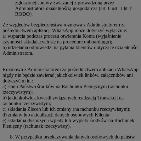
zgłoszonej sprawy związanej z prowadzoną przez
Administratora działalnością gospodarczą (art. 6 ust. 1 lit. f
RODO).
Ze względów bezpieczeństwa rozmowa z Administratorem za
pośrednictwem aplikacji WhatsApp może dotyczyć wyłącznie:
a) wsparcia podczas procesu otwierania Konta (wyjaśnienie
czynności składających się na procedurę onboardingu);
b) udzielania odpowiedzi na pytania klientów dotyczące działalności
Administratora.
Rozmowa z Administratorem za pośrednictwem aplikacji WhatsApp
nigdy nie będzie zawierać jakichkolwiek linków, załączników ani
dotyczyć m.in.:
a) stanu Państwa środków na Rachunku Pieniężnym (rachunku
rzeczywistym);
b) jakichkolwiek kwestii związanych realizacją Transakcji na
rachunku rzeczywistym;
c) składania Zleceń lub ich zmiany (na rachunku rzeczywistym);
d) zmiany lub aktualizacji danych osobowych Klienta;
e) składania dyspozycji wpłaty lub wypłaty środków na Rachunek
Pieniężny (rachunek rzeczywisty).
W przypadku przekazywania danych osobowych do państw