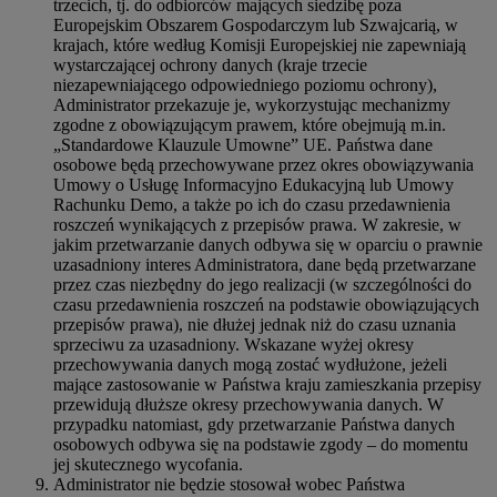
trzecich, tj. do odbiorców mających siedzibę poza
Europejskim Obszarem Gospodarczym lub Szwajcarią, w
krajach, które według Komisji Europejskiej nie zapewniają
wystarczającej ochrony danych (kraje trzecie
niezapewniającego odpowiedniego poziomu ochrony),
Administrator przekazuje je, wykorzystując mechanizmy
zgodne z obowiązującym prawem, które obejmują m.in.
„Standardowe Klauzule Umowne” UE. Państwa dane
osobowe będą przechowywane przez okres obowiązywania
Umowy o Usługę Informacyjno Edukacyjną lub Umowy
Rachunku Demo, a także po ich do czasu przedawnienia
roszczeń wynikających z przepisów prawa. W zakresie, w
jakim przetwarzanie danych odbywa się w oparciu o prawnie
uzasadniony interes Administratora, dane będą przetwarzane
przez czas niezbędny do jego realizacji (w szczególności do
czasu przedawnienia roszczeń na podstawie obowiązujących
przepisów prawa), nie dłużej jednak niż do czasu uznania
sprzeciwu za uzasadniony. Wskazane wyżej okresy
przechowywania danych mogą zostać wydłużone, jeżeli
mające zastosowanie w Państwa kraju zamieszkania przepisy
przewidują dłuższe okresy przechowywania danych. W
przypadku natomiast, gdy przetwarzanie Państwa danych
osobowych odbywa się na podstawie zgody – do momentu
jej skutecznego wycofania.
Administrator nie będzie stosował wobec Państwa