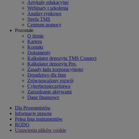
Artykuły edukacyjne
Webinary i szkolenia
Analizy rynkowe
Strefa TMS
Centrum pomocy
Pozostałe
O firmie
Kariera
Kontakt
Dokumenty
Kalkulator depozytu TMS Connect
Kalkulator depozytu Pro.
Zasady ładu korporacyjnego
Doradztwo dla firm
Zrównoważony rozwój
Cyberbezpieczeństwo
Zarządzanie aktywami
Dane finansowe
Dla Programistów
Informacje prawne
Pełna lista instrumentów
RODO
Ustawienia plików cookie