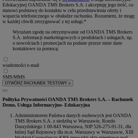
Edukacyjnej OANDA TMS Brokers S.A. i akceptuję jego treść, co
stanowi podstawę do kontaktu w celu przedstawienia oferty i
wsparcia telefonicznego w obsłudze rachunku. Rozumiem, że mogę
w każdej chwili zrezygnować z tej usługi.*
Wyrażam zgodę na otrzymywanie od OANDA TMS Brokers
S.A. informacji marketingowych o produktach i usługach, np.
o nowościach i promocjach na podane przeze mnie dane
kontaktowe za pomocą:
wiadomości e-mail
SMS/MMS
OTWÓRZ RACHUNEK TESTOWY »
Polityka Prywatności OANDA TMS Brokers S.A. – Rachunek
Demo, Usługa Informacyjno- Edukacyjna
Administratorem Państwa danych osobowych jest OANDA
TMS Brokers S.A. z siedzibą w Warszawie, Rondo
Daszyńskiego 1 00-843 Warszawa, NIP 526-275-91-31, dla
której Sąd Rejonowy dla m.st. Warszawy w Warszawie, XIII
Wydział Gospodarczy KRS prowadzi akta rejestrowe pod