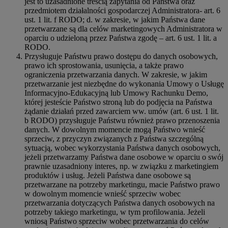
jest to uzasadnione treścią zapytania od Państwa oraz
przedmiotem działalności gospodarczej Administratora- art. 6
ust. 1 lit. f RODO; d. w zakresie, w jakim Państwa dane
przetwarzane są dla celów marketingowych Administratora w
oparciu o udzieloną przez Państwa zgodę – art. 6 ust. 1 lit. a
RODO.
Przysługuje Państwu prawo dostępu do danych osobowych,
prawo ich sprostowania, usunięcia, a także prawo
ograniczenia przetwarzania danych. W zakresie, w jakim
przetwarzanie jest niezbędne do wykonania Umowy o Usługę
Informacyjno-Edukacyjną lub Umowy Rachunku Demo,
której jesteście Państwo stroną lub do podjęcia na Państwa
żądanie działań przed zawarciem ww. umów (art. 6 ust. 1 lit.
b RODO) przysługuje Państwu również prawo przenoszenia
danych. W dowolnym momencie mogą Państwo wnieść
sprzeciw, z przyczyn związanych z Państwa szczególną
sytuacją, wobec wykorzystania Państwa danych osobowych,
jeżeli przetwarzamy Państwa dane osobowe w oparciu o swój
prawnie uzasadniony interes, np. w związku z marketingiem
produktów i usług. Jeżeli Państwa dane osobowe są
przetwarzane na potrzeby marketingu, macie Państwo prawo
w dowolnym momencie wnieść sprzeciw wobec
przetwarzania dotyczących Państwa danych osobowych na
potrzeby takiego marketingu, w tym profilowania. Jeżeli
wniosą Państwo sprzeciw wobec przetwarzania do celów