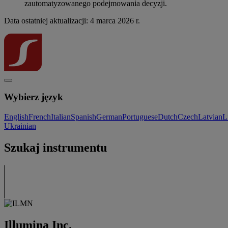
zautomatyzowanego podejmowania decyzji.
Data ostatniej aktualizacji: 4 marca 2026 r.
Wybierz język
English
French
Italian
Spanish
German
Portuguese
Dutch
Czech
Latvian
L
Ukrainian
Szukaj instrumentu
Illumina Inc.