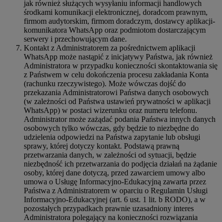
jak również służących wysyłaniu informacji handlowych
środkami komunikacji elektronicznej, doradcom prawnym,
firmom audytorskim, firmom doradczym, dostawcy aplikacji-
komunikatora WhatsApp oraz podmiotom dostarczającym
serwery i przechowującym dane.
Kontakt z Administratorem za pośrednictwem aplikacji
WhatsApp może nastąpić z inicjatywy Państwa, jak również
Administratora w przypadku konieczności skontaktowania się
z Państwem w celu dokończenia procesu zakładania Konta
(rachunku rzeczywistego). Może wówczas dojść do
przekazania Administratorowi Państwa danych osobowych
(w zależności od Państwa ustawień prywatności w aplikacji
WhatsApp) w postaci wizerunku oraz numeru telefonu.
Administrator może zażądać podania Państwa innych danych
osobowych tylko wówczas, gdy będzie to niezbędne do
udzielenia odpowiedzi na Państwa zapytanie lub obsługi
sprawy, której dotyczy kontakt. Podstawą prawną
przetwarzania danych, w zależności od sytuacji, będzie
niezbędność ich przetwarzania do podjęcia działań na żądanie
osoby, której dane dotyczą, przed zawarciem umowy albo
umowa o Usługę Informacyjno-Edukacyjną zawarta przez
Państwa z Administratorem w oparciu o Regulamin Usługi
Informacyjno-Edukacyjnej (art. 6 ust. 1 lit. b RODO), a w
pozostałych przypadkach prawnie uzasadniony interes
Administratora polegający na konieczności rozwiązania