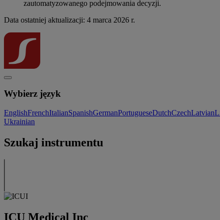
zautomatyzowanego podejmowania decyzji.
Data ostatniej aktualizacji: 4 marca 2026 r.
Wybierz język
English
French
Italian
Spanish
German
Portuguese
Dutch
Czech
Latvian
L
Ukrainian
Szukaj instrumentu
ICU Medical Inc