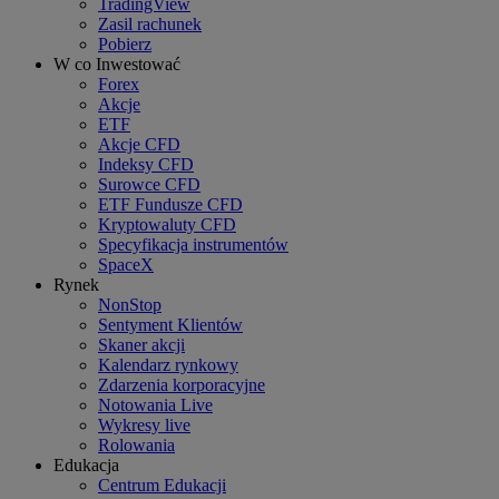
TradingView
Zasil rachunek
Pobierz
W co Inwestować
Forex
Akcje
ETF
Akcje CFD
Indeksy CFD
Surowce CFD
ETF Fundusze CFD
Kryptowaluty CFD
Specyfikacja instrumentów
SpaceX
Rynek
NonStop
Sentyment Klientów
Skaner akcji
Kalendarz rynkowy
Zdarzenia korporacyjne
Notowania Live
Wykresy live
Rolowania
Edukacja
Centrum Edukacji