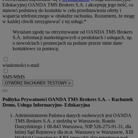
Edukacyjnej OANDA TMS Brokers S.A. i akceptuję jego treść, co
stanowi podstawę do kontaktu w celu przedstawienia oferty i
wsparcia telefonicznego w obsłudze rachunku. Rozumiem, że mogę
w każdej chwili zrezygnować z tej usługi.*
Wyrażam zgodę na otrzymywanie od OANDA TMS Brokers
S.A. informacji marketingowych o produktach i usługach, np.
o nowościach i promocjach na podane przeze mnie dane
kontaktowe za pomocą:
wiadomości e-mail
SMS/MMS
OTWÓRZ RACHUNEK TESTOWY »
Polityka Prywatności OANDA TMS Brokers S.A. – Rachunek
Demo, Usługa Informacyjno- Edukacyjna
Administratorem Państwa danych osobowych jest OANDA
TMS Brokers S.A. z siedzibą w Warszawie, Rondo
Daszyńskiego 1 00-843 Warszawa, NIP 526-275-91-31, dla
której Sąd Rejonowy dla m.st. Warszawy w Warszawie, XIII
Wydział Gospodarczy KRS prowadzi akta rejestrowe pod