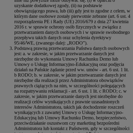
inne niż powyższe może odbywać się: (i) w oparciu o
uzyskanie dodatkowej zgody, (ii) na podstawie
obowiązującego prawa, lub (iii) gdy jest to zgodne z celem, w
którym dane osobowe zostały pierwotnie zebrane (art. 6 ust. 4
rozporządzenia PE i Rady (UE) 2016/679 z dnia 27 kwietnia
2016 r. w sprawie ochrony osób fizycznych w związku z
przetwarzaniem danych osobowych i w sprawie swobodnego
przepływu takich danych oraz uchylenia dyrektywy
95/46/WE, (zwanego dalej: „RODO”).
Podstawą prawną przetwarzania Państwa danych osobowych
jest: a. w zakresie, w jakim przetwarzanie danych jest
niezbędne do wykonania Umowy Rachunku Demo lub
Umowy o Usługę Informacyjno-Edukacyjną oraz podjęcia
działań na Pańskie żądanie przed ww. umów - art. 6 ust. 1 lit.
b RODO; b. w zakresie, w jakim przetwarzanie danych jest
niezbędne dla realizacji przez Administratora obowiązków
prawnych ciążących na nim, w szczególności polegających
na rozpatrywaniu reklamacji - art. 6 ust. 1 lit. c RODO; c. w
zakresie, w jakim przetwarzanie danych jest niezbędne do
realizacji celów wynikających z prawnie uzasadnionych
interesów Administratora, takich jak dochodzenie roszczeń
wynikających z zawartej Umowy o Usługę Informacyjno-
Edukacyjną lub Umowy Rachunku Demo, bezpieczeństwo,
przeciwdziałanie oszustwom czy marketing bezpośredni
Administratora lub kontakt z Państwem, gdy w szczególności