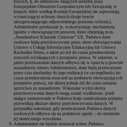
trzecich, tj. do odbiorców mających siedzibę poza
Europejskim Obszarem Gospodarczym lub Szwajcarią, w
krajach, które według Komisji Europejskiej nie zapewniają
wystarczającej ochrony danych (kraje trzecie
niezapewniającego odpowiedniego poziomu ochrony),
Administrator przekazuje je, wykorzystując mechanizmy
zgodne z obowiązującym prawem, które obejmują m.in.
„Standardowe Klauzule Umowne” UE. Państwa dane
osobowe będą przechowywane przez okres obowiązywania
Umowy o Usługę Informacyjno Edukacyjną lub Umowy
Rachunku Demo, a także po ich do czasu przedawnienia
roszczeń wynikających z przepisów prawa. W zakresie, w
jakim przetwarzanie danych odbywa się w oparciu o prawnie
uzasadniony interes Administratora, dane będą przetwarzane
przez czas niezbędny do jego realizacji (w szczególności do
czasu przedawnienia roszczeń na podstawie obowiązujących
przepisów prawa), nie dłużej jednak niż do czasu uznania
sprzeciwu za uzasadniony. Wskazane wyżej okresy
przechowywania danych mogą zostać wydłużone, jeżeli
mające zastosowanie w Państwa kraju zamieszkania przepisy
przewidują dłuższe okresy przechowywania danych. W
przypadku natomiast, gdy przetwarzanie Państwa danych
osobowych odbywa się na podstawie zgody – do momentu
jej skutecznego wycofania.
Administrator nie będzie stosował wobec Państwa