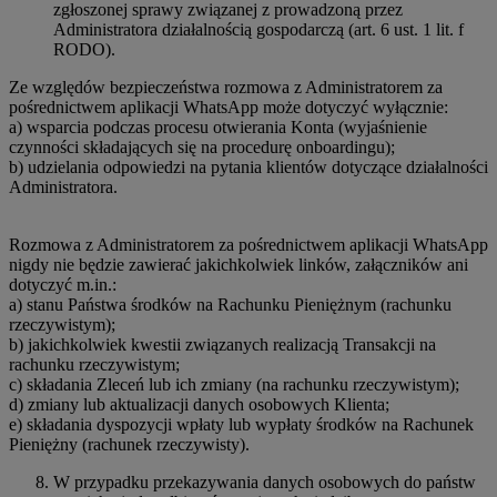
zgłoszonej sprawy związanej z prowadzoną przez
Administratora działalnością gospodarczą (art. 6 ust. 1 lit. f
RODO).
Ze względów bezpieczeństwa rozmowa z Administratorem za
pośrednictwem aplikacji WhatsApp może dotyczyć wyłącznie:
a) wsparcia podczas procesu otwierania Konta (wyjaśnienie
czynności składających się na procedurę onboardingu);
b) udzielania odpowiedzi na pytania klientów dotyczące działalności
Administratora.
Rozmowa z Administratorem za pośrednictwem aplikacji WhatsApp
nigdy nie będzie zawierać jakichkolwiek linków, załączników ani
dotyczyć m.in.:
a) stanu Państwa środków na Rachunku Pieniężnym (rachunku
rzeczywistym);
b) jakichkolwiek kwestii związanych realizacją Transakcji na
rachunku rzeczywistym;
c) składania Zleceń lub ich zmiany (na rachunku rzeczywistym);
d) zmiany lub aktualizacji danych osobowych Klienta;
e) składania dyspozycji wpłaty lub wypłaty środków na Rachunek
Pieniężny (rachunek rzeczywisty).
W przypadku przekazywania danych osobowych do państw