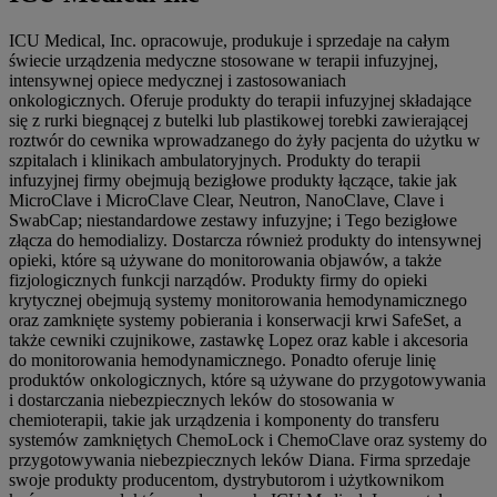
ICU Medical, Inc. opracowuje, produkuje i sprzedaje na całym
świecie urządzenia medyczne stosowane w terapii infuzyjnej,
intensywnej opiece medycznej i zastosowaniach
onkologicznych. Oferuje produkty do terapii infuzyjnej składające
się z rurki biegnącej z butelki lub plastikowej torebki zawierającej
roztwór do cewnika wprowadzanego do żyły pacjenta do użytku w
szpitalach i klinikach ambulatoryjnych. Produkty do terapii
infuzyjnej firmy obejmują bezigłowe produkty łączące, takie jak
MicroClave i MicroClave Clear, Neutron, NanoClave, Clave i
SwabCap; niestandardowe zestawy infuzyjne; i Tego bezigłowe
złącza do hemodializy. Dostarcza również produkty do intensywnej
opieki, które są używane do monitorowania objawów, a także
fizjologicznych funkcji narządów. Produkty firmy do opieki
krytycznej obejmują systemy monitorowania hemodynamicznego
oraz zamknięte systemy pobierania i konserwacji krwi SafeSet, a
także cewniki czujnikowe, zastawkę Lopez oraz kable i akcesoria
do monitorowania hemodynamicznego. Ponadto oferuje linię
produktów onkologicznych, które są używane do przygotowywania
i dostarczania niebezpiecznych leków do stosowania w
chemioterapii, takie jak urządzenia i komponenty do transferu
systemów zamkniętych ChemoLock i ChemoClave oraz systemy do
przygotowywania niebezpiecznych leków Diana. Firma sprzedaje
swoje produkty producentom, dystrybutorom i użytkownikom