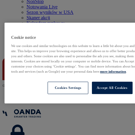
NonStop
Notowania Live
Sezon wyników w USA
Skaner akcji
Kalendarz rynkowy
Zdarzenia korporacyjne
Sentyment Klientów
Cookie notice
Rolowania
We use cookies and similar technologies on this website to learn a little bit about you an
Kontakt
site. This helps us improve your browsing experience and allows us to offer better produc
you and others. Some cookies are also used to personalise the ads you see, making them
interests. Cookies are stored locally on your computer or mobile device. You can Accept o
customise your choices using ‘Cookie settings’. You can find more information about 
tools and services (such as Google) use your personal data here:
more information
.
Cookies Settings
Accept All Cookies