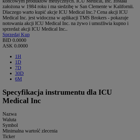
końcowym produktów medycznych. ICU Medical, Inc. została
założona w 1984 roku i ma siedzibę w San Clemente w Kalifornii.
Dlaczego warto kupić akcje ICU Medical Inc.? Cena akcji ICU
Medical Inc. jest widoczna w aplikacji TMS Brokers - pokazuje
notowania akcji ICU Medical Inc. na żywo i umożliwia kupno i
sprzedaż akcji ICU Medical Inc..
Sprzedaj
Kup
BID
0.0000
ASK
0.0000
1H
1D
7D
30D
6M
Specyfikacja instrumentu dla ICU
Medical Inc
Nazwa
Waluta
Symbol
Minimalna wartość zlecenia
Ticker