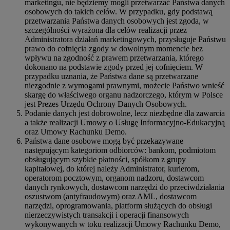
marketingu, nie będziemy mogli przetwarzać Państwa danych
osobowych do takich celów. W przypadku, gdy podstawą
przetwarzania Państwa danych osobowych jest zgoda, w
szczególności wyrażona dla celów realizacji przez
Administratora działań marketingowych, przysługuje Państwu
prawo do cofnięcia zgody w dowolnym momencie bez
wpływu na zgodność z prawem przetwarzania, którego
dokonano na podstawie zgody przed jej cofnięciem. W
przypadku uznania, że Państwa dane są przetwarzane
niezgodnie z wymogami prawnymi, możecie Państwo wnieść
skargę do właściwego organu nadzorczego, którym w Polsce
jest Prezes Urzędu Ochrony Danych Osobowych.
Podanie danych jest dobrowolne, lecz niezbędne dla zawarcia
a także realizacji Umowy o Usługę Informacyjno-Edukacyjną
oraz Umowy Rachunku Demo.
Państwa dane osobowe mogą być przekazywane
następującym kategoriom odbiorców: bankom, podmiotom
obsługującym szybkie płatności, spółkom z grupy
kapitałowej, do której należy Administrator, kurierom,
operatorom pocztowym, organom nadzoru, dostawcom
danych rynkowych, dostawcom narzędzi do przeciwdziałania
oszustwom (antyfraudowym) oraz AML, dostawcom
narzędzi, oprogramowania, platform służących do obsługi
nierzeczywistych transakcji i operacji finansowych
wykonywanych w toku realizacji Umowy Rachunku Demo,