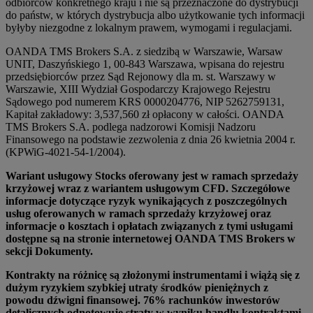
odbiorców konkretnego kraju i nie są przeznaczone do dystrybucji
do państw, w których dystrybucja albo użytkowanie tych informacji
byłyby niezgodne z lokalnym prawem, wymogami i regulacjami.
OANDA TMS Brokers S.A. z siedzibą w Warszawie, Warsaw
UNIT, Daszyńskiego 1, 00-843 Warszawa, wpisana do rejestru
przedsiębiorców przez Sąd Rejonowy dla m. st. Warszawy w
Warszawie, XIII Wydział Gospodarczy Krajowego Rejestru
Sądowego pod numerem KRS 0000204776, NIP 5262759131,
Kapitał zakładowy: 3,537,560 zł opłacony w całości. OANDA
TMS Brokers S.A. podlega nadzorowi Komisji Nadzoru
Finansowego na podstawie zezwolenia z dnia 26 kwietnia 2004 r.
(KPWiG-4021-54-1/2004).
Wariant usługowy Stocks oferowany jest w ramach sprzedaży
krzyżowej wraz z wariantem usługowym CFD. Szczegółowe
informacje dotyczące ryzyk wynikających z poszczególnych
usług oferowanych w ramach sprzedaży krzyżowej oraz
informacje o kosztach i opłatach związanych z tymi usługami
dostępne są na stronie internetowej OANDA TMS Brokers w
sekcji Dokumenty.
Kontrakty na różnicę są złożonymi instrumentami i wiążą się z
dużym ryzykiem szybkiej utraty środków pieniężnych z
powodu dźwigni finansowej. 76% rachunków inwestorów
detalicznych odnotowuje straty w wyniku handlu kontraktami