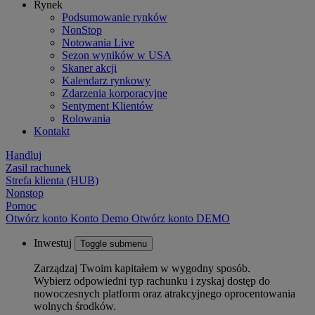
Rynek
Podsumowanie rynków
NonStop
Notowania Live
Sezon wyników w USA
Skaner akcji
Kalendarz rynkowy
Zdarzenia korporacyjne
Sentyment Klientów
Rolowania
Kontakt
Handluj
Zasil rachunek
Strefa klienta (HUB)
Nonstop
Pomoc
Otwórz konto
Konto
Demo
Otwórz konto DEMO
Inwestuj
Toggle submenu
Zarządzaj Twoim kapitałem w wygodny sposób.
Wybierz odpowiedni typ rachunku i zyskaj dostęp do
nowoczesnych platform oraz atrakcyjnego oprocentowania
wolnych środków.