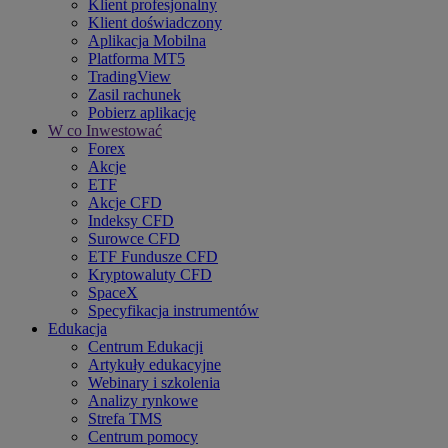
Klient profesjonalny
Klient doświadczony
Aplikacja Mobilna
Platforma MT5
TradingView
Zasil rachunek
Pobierz aplikację
W co Inwestować
Forex
Akcje
ETF
Akcje CFD
Indeksy CFD
Surowce CFD
ETF Fundusze CFD
Kryptowaluty CFD
SpaceX
Specyfikacja instrumentów
Edukacja
Centrum Edukacji
Artykuły edukacyjne
Webinary i szkolenia
Analizy rynkowe
Strefa TMS
Centrum pomocy