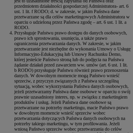
jest to uzasadnione treścią zapytania od Państwa oraz
przedmiotem działalności gospodarczej Administratora- art. 6
ust. 1 lit. f RODO; d. w zakresie, w jakim Państwa dane
przetwarzane są dla celów marketingowych Administratora w
oparciu o udzieloną przez Państwa zgodę – art. 6 ust. 1 lit. a
RODO.
Przysługuje Państwu prawo dostępu do danych osobowych,
prawo ich sprostowania, usunięcia, a także prawo
ograniczenia przetwarzania danych. W zakresie, w jakim
przetwarzanie jest niezbędne do wykonania Umowy o Usługę
Informacyjno-Edukacyjną lub Umowy Rachunku Demo,
której jesteście Państwo stroną lub do podjęcia na Państwa
żądanie działań przed zawarciem ww. umów (art. 6 ust. 1 lit.
b RODO) przysługuje Państwu również prawo przenoszenia
danych. W dowolnym momencie mogą Państwo wnieść
sprzeciw, z przyczyn związanych z Państwa szczególną
sytuacją, wobec wykorzystania Państwa danych osobowych,
jeżeli przetwarzamy Państwa dane osobowe w oparciu o swój
prawnie uzasadniony interes, np. w związku z marketingiem
produktów i usług. Jeżeli Państwa dane osobowe są
przetwarzane na potrzeby marketingu, macie Państwo prawo
w dowolnym momencie wnieść sprzeciw wobec
przetwarzania dotyczących Państwa danych osobowych na
potrzeby takiego marketingu, w tym profilowania. Jeżeli
wniosą Państwo sprzeciw wobec przetwarzania do celów