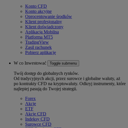
Konto CFD
Konto akcyjne
Oprocentowanie środków
Klient profesjonalny
Klient doświadczony
Aplikacja Mobilna
Platforma MT5
TradingView
Zasil rachunek
Pobierz aplikację
W co Inwestować
Toggle submenu
Twój dostęp do globalnych rynków.
Od tradycyjnych akcji, przez surowce i globalne waluty, aż
po kontrakty CFD na kryptowaluty. Odkryj instrumenty, które
najlepiej pasują do Twojej strategii.
Forex
Akcje
ETF
Akcje CFD
Indeksy CFD
Surowce CFD