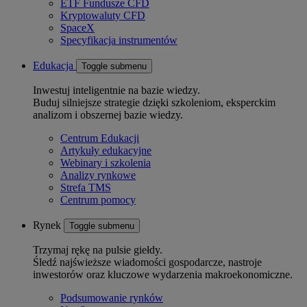
ETF Fundusze CFD
Kryptowaluty CFD
SpaceX
Specyfikacja instrumentów
Edukacja
Toggle submenu
Inwestuj inteligentnie na bazie wiedzy.
Buduj silniejsze strategie dzięki szkoleniom, eksperckim
analizom i obszernej bazie wiedzy.
Centrum Edukacji
Artykuły edukacyjne
Webinary i szkolenia
Analizy rynkowe
Strefa TMS
Centrum pomocy
Rynek
Toggle submenu
Trzymaj rękę na pulsie giełdy.
Śledź najświeższe wiadomości gospodarcze, nastroje
inwestorów oraz kluczowe wydarzenia makroekonomiczne.
Podsumowanie rynków