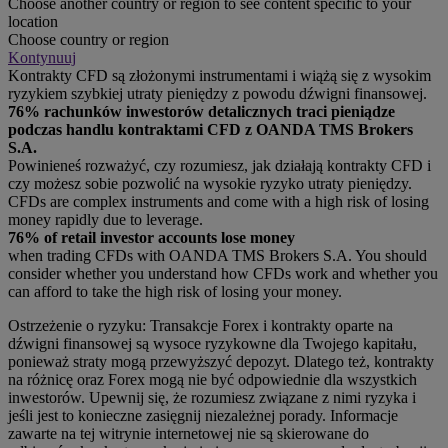
Choose another country or region to see content specific to your
location
Choose country or region
Kontynuuj
Kontrakty CFD są złożonymi instrumentami i wiążą się z wysokim
ryzykiem szybkiej utraty pieniędzy z powodu dźwigni finansowej.
76% rachunków inwestorów detalicznych traci pieniądze
podczas handlu kontraktami CFD z OANDA TMS Brokers
S.A.
Powinieneś rozważyć, czy rozumiesz, jak działają kontrakty CFD i
czy możesz sobie pozwolić na wysokie ryzyko utraty pieniędzy.
CFDs are complex instruments and come with a high risk of losing
money rapidly due to leverage.
76% of retail investor accounts lose money
when trading CFDs with OANDA TMS Brokers S.A. You should
consider whether you understand how CFDs work and whether you
can afford to take the high risk of losing your money.
Ostrzeżenie o ryzyku: Transakcje Forex i kontrakty oparte na
dźwigni finansowej są wysoce ryzykowne dla Twojego kapitału,
ponieważ straty mogą przewyższyć depozyt. Dlatego też, kontrakty
na różnicę oraz Forex mogą nie być odpowiednie dla wszystkich
inwestorów. Upewnij się, że rozumiesz związane z nimi ryzyka i
jeśli jest to konieczne zasięgnij niezależnej porady. Informacje
zawarte na tej witrynie internetowej nie są skierowane do