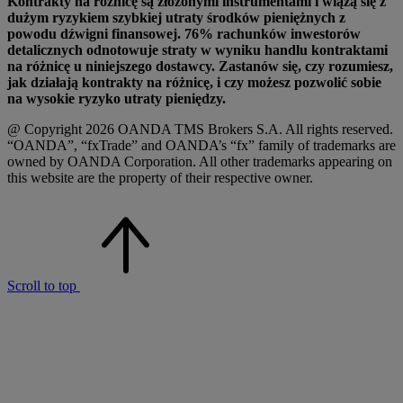
Kontrakty na różnicę są złożonymi instrumentami i wiążą się z
dużym ryzykiem szybkiej utraty środków pieniężnych z
powodu dźwigni finansowej. 76% rachunków inwestorów
detalicznych odnotowuje straty w wyniku handlu kontraktami
na różnicę u niniejszego dostawcy. Zastanów się, czy rozumiesz,
jak działają kontrakty na różnicę, i czy możesz pozwolić sobie
na wysokie ryzyko utraty pieniędzy.
@ Copyright 2026 OANDA TMS Brokers S.A. All rights reserved.
“OANDA”, “fxTrade” and OANDA’s “fx” family of trademarks are
owned by OANDA Corporation. All other trademarks appearing on
this website are the property of their respective owner.
Scroll to top