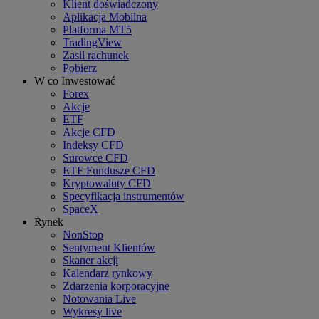
Klient doświadczony
Aplikacja Mobilna
Platforma MT5
TradingView
Zasil rachunek
Pobierz
W co Inwestować
Forex
Akcje
ETF
Akcje CFD
Indeksy CFD
Surowce CFD
ETF Fundusze CFD
Kryptowaluty CFD
Specyfikacja instrumentów
SpaceX
Rynek
NonStop
Sentyment Klientów
Skaner akcji
Kalendarz rynkowy
Zdarzenia korporacyjne
Notowania Live
Wykresy live