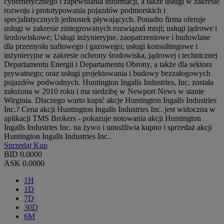
cybernetycznego i zapewniania informacji, a także usługi w zakresie
rozwoju i prototypowania pojazdów podmorskich i
specjalistycznych jednostek pływających. Ponadto firma oferuje
usługi w zakresie zintegrowanych rozwiązań misji; usługi jądrowe i
środowiskowe; Usługi inżynieryjne, zaopatrzeniowe i budowlane
dla przemysłu naftowego i gazowego; usługi konsultingowe i
inżynieryjne w zakresie ochrony środowiska, jądrowej i technicznej
Departamentu Energii i Departamentu Obrony, a także dla sektora
prywatnego; oraz usługi projektowania i budowy bezzałogowych
pojazdów podwodnych. Huntington Ingalls Industries, Inc. została
założona w 2010 roku i ma siedzibę w Newport News w stanie
Wirginia. Dlaczego warto kupić akcje Huntington Ingalls Industries
Inc.? Cena akcji Huntington Ingalls Industries Inc. jest widoczna w
aplikacji TMS Brokers - pokazuje notowania akcji Huntington
Ingalls Industries Inc. na żywo i umożliwia kupno i sprzedaż akcji
Huntington Ingalls Industries Inc..
Sprzedaj
Kup
BID
0.0000
ASK
0.0000
1H
1D
7D
30D
6M