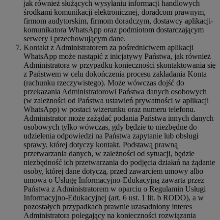
jak również służących wysyłaniu informacji handlowych
środkami komunikacji elektronicznej, doradcom prawnym,
firmom audytorskim, firmom doradczym, dostawcy aplikacji-
komunikatora WhatsApp oraz podmiotom dostarczającym
serwery i przechowującym dane.
Kontakt z Administratorem za pośrednictwem aplikacji
WhatsApp może nastąpić z inicjatywy Państwa, jak również
Administratora w przypadku konieczności skontaktowania się
z Państwem w celu dokończenia procesu zakładania Konta
(rachunku rzeczywistego). Może wówczas dojść do
przekazania Administratorowi Państwa danych osobowych
(w zależności od Państwa ustawień prywatności w aplikacji
WhatsApp) w postaci wizerunku oraz numeru telefonu.
Administrator może zażądać podania Państwa innych danych
osobowych tylko wówczas, gdy będzie to niezbędne do
udzielenia odpowiedzi na Państwa zapytanie lub obsługi
sprawy, której dotyczy kontakt. Podstawą prawną
przetwarzania danych, w zależności od sytuacji, będzie
niezbędność ich przetwarzania do podjęcia działań na żądanie
osoby, której dane dotyczą, przed zawarciem umowy albo
umowa o Usługę Informacyjno-Edukacyjną zawarta przez
Państwa z Administratorem w oparciu o Regulamin Usługi
Informacyjno-Edukacyjnej (art. 6 ust. 1 lit. b RODO), a w
pozostałych przypadkach prawnie uzasadniony interes
Administratora polegający na konieczności rozwiązania