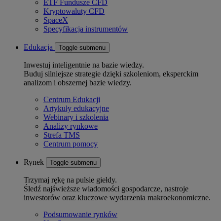
ETF Fundusze CFD
Kryptowaluty CFD
SpaceX
Specyfikacja instrumentów
Edukacja
Toggle submenu
Inwestuj inteligentnie na bazie wiedzy.
Buduj silniejsze strategie dzięki szkoleniom, eksperckim
analizom i obszernej bazie wiedzy.
Centrum Edukacji
Artykuły edukacyjne
Webinary i szkolenia
Analizy rynkowe
Strefa TMS
Centrum pomocy
Rynek
Toggle submenu
Trzymaj rękę na pulsie giełdy.
Śledź najświeższe wiadomości gospodarcze, nastroje
inwestorów oraz kluczowe wydarzenia makroekonomiczne.
Podsumowanie rynków