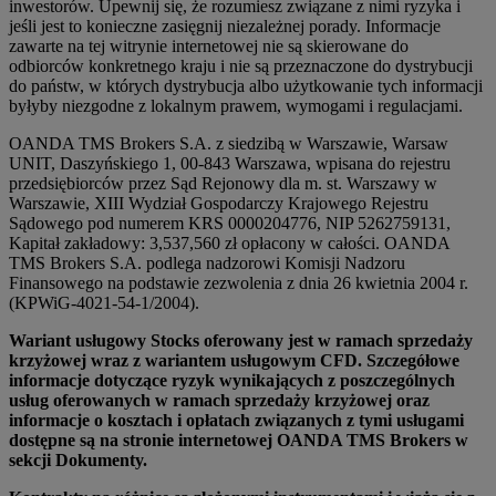
inwestorów. Upewnij się, że rozumiesz związane z nimi ryzyka i
jeśli jest to konieczne zasięgnij niezależnej porady. Informacje
zawarte na tej witrynie internetowej nie są skierowane do
odbiorców konkretnego kraju i nie są przeznaczone do dystrybucji
do państw, w których dystrybucja albo użytkowanie tych informacji
byłyby niezgodne z lokalnym prawem, wymogami i regulacjami.
OANDA TMS Brokers S.A. z siedzibą w Warszawie, Warsaw
UNIT, Daszyńskiego 1, 00-843 Warszawa, wpisana do rejestru
przedsiębiorców przez Sąd Rejonowy dla m. st. Warszawy w
Warszawie, XIII Wydział Gospodarczy Krajowego Rejestru
Sądowego pod numerem KRS 0000204776, NIP 5262759131,
Kapitał zakładowy: 3,537,560 zł opłacony w całości. OANDA
TMS Brokers S.A. podlega nadzorowi Komisji Nadzoru
Finansowego na podstawie zezwolenia z dnia 26 kwietnia 2004 r.
(KPWiG-4021-54-1/2004).
Wariant usługowy Stocks oferowany jest w ramach sprzedaży
krzyżowej wraz z wariantem usługowym CFD. Szczegółowe
informacje dotyczące ryzyk wynikających z poszczególnych
usług oferowanych w ramach sprzedaży krzyżowej oraz
informacje o kosztach i opłatach związanych z tymi usługami
dostępne są na stronie internetowej OANDA TMS Brokers w
sekcji Dokumenty.