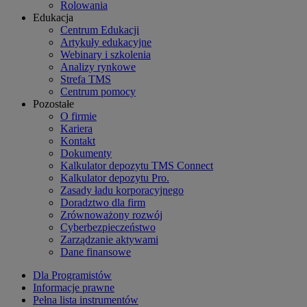
Rolowania
Edukacja
Centrum Edukacji
Artykuły edukacyjne
Webinary i szkolenia
Analizy rynkowe
Strefa TMS
Centrum pomocy
Pozostałe
O firmie
Kariera
Kontakt
Dokumenty
Kalkulator depozytu TMS Connect
Kalkulator depozytu Pro.
Zasady ładu korporacyjnego
Doradztwo dla firm
Zrównoważony rozwój
Cyberbezpieczeństwo
Zarządzanie aktywami
Dane finansowe
Dla Programistów
Informacje prawne
Pełna lista instrumentów