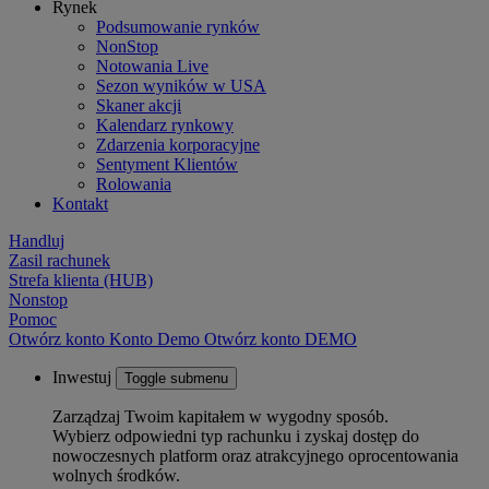
Rynek
Podsumowanie rynków
NonStop
Notowania Live
Sezon wyników w USA
Skaner akcji
Kalendarz rynkowy
Zdarzenia korporacyjne
Sentyment Klientów
Rolowania
Kontakt
Handluj
Zasil rachunek
Strefa klienta (HUB)
Nonstop
Pomoc
Otwórz konto
Konto
Demo
Otwórz konto DEMO
Inwestuj
Toggle submenu
Zarządzaj Twoim kapitałem w wygodny sposób.
Wybierz odpowiedni typ rachunku i zyskaj dostęp do
nowoczesnych platform oraz atrakcyjnego oprocentowania
wolnych środków.