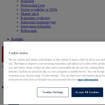
NonStop
Notowania Live
Sezon wyników w USA
Skaner akcji
Kalendarz rynkowy
Zdarzenia korporacyjne
Sentyment Klientów
Rolowania
Kontakt
Cookie notice
We use cookies and similar technologies on this website to learn a little bit about you an
site. This helps us improve your browsing experience and allows us to offer better produc
you and others. Some cookies are also used to personalise the ads you see, making them
interests. Cookies are stored locally on your computer or mobile device. You can Accept o
customise your choices using ‘Cookie settings’. You can find more information about 
tools and services (such as Google) use your personal data here:
more information
.
Cookies Settings
Accept All Cookies