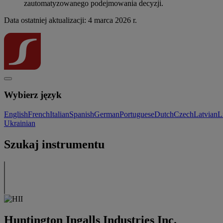
zautomatyzowanego podejmowania decyzji.
Data ostatniej aktualizacji: 4 marca 2026 r.
Wybierz język
English
French
Italian
Spanish
German
Portuguese
Dutch
Czech
Latvian
L
Ukrainian
Szukaj instrumentu
Huntington Ingalls Industries Inc.