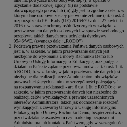
inne niż powyższe może odbywać się: (i) w oparciu o
uzyskanie dodatkowej zgody, (ii) na podstawie
obowiązującego prawa, lub (iii) gdy jest to zgodne z celem, w
którym dane osobowe zostały pierwotnie zebrane (art. 6 ust. 4
rozporządzenia PE i Rady (UE) 2016/679 z dnia 27 kwietnia
2016 r. w sprawie ochrony osób fizycznych w związku z
przetwarzaniem danych osobowych i w sprawie swobodnego
przepływu takich danych oraz uchylenia dyrektywy
95/46/WE, (zwanego dalej: „RODO”).
Podstawą prawną przetwarzania Państwa danych osobowych
jest: a. w zakresie, w jakim przetwarzanie danych jest
niezbędne do wykonania Umowy Rachunku Demo lub
Umowy o Usługę Informacyjno-Edukacyjną oraz podjęcia
działań na Pańskie żądanie przed ww. umów - art. 6 ust. 1 lit.
b RODO; b. w zakresie, w jakim przetwarzanie danych jest
niezbędne dla realizacji przez Administratora obowiązków
prawnych ciążących na nim, w szczególności polegających
na rozpatrywaniu reklamacji - art. 6 ust. 1 lit. c RODO; c. w
zakresie, w jakim przetwarzanie danych jest niezbędne do
realizacji celów wynikających z prawnie uzasadnionych
interesów Administratora, takich jak dochodzenie roszczeń
wynikających z zawartej Umowy o Usługę Informacyjno-
Edukacyjną lub Umowy Rachunku Demo, bezpieczeństwo,
przeciwdziałanie oszustwom czy marketing bezpośredni
Administratora lub kontakt z Państwem, gdy w szczególności