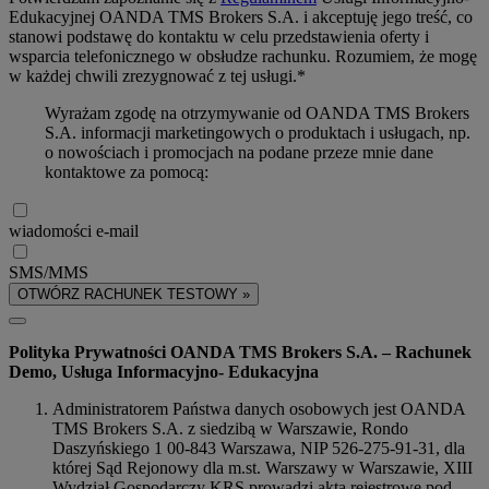
Edukacyjnej OANDA TMS Brokers S.A. i akceptuję jego treść, co
stanowi podstawę do kontaktu w celu przedstawienia oferty i
wsparcia telefonicznego w obsłudze rachunku. Rozumiem, że mogę
w każdej chwili zrezygnować z tej usługi.*
Wyrażam zgodę na otrzymywanie od OANDA TMS Brokers
S.A. informacji marketingowych o produktach i usługach, np.
o nowościach i promocjach na podane przeze mnie dane
kontaktowe za pomocą:
wiadomości e-mail
SMS/MMS
OTWÓRZ RACHUNEK TESTOWY »
Polityka Prywatności OANDA TMS Brokers S.A. – Rachunek
Demo, Usługa Informacyjno- Edukacyjna
Administratorem Państwa danych osobowych jest OANDA
TMS Brokers S.A. z siedzibą w Warszawie, Rondo
Daszyńskiego 1 00-843 Warszawa, NIP 526-275-91-31, dla
której Sąd Rejonowy dla m.st. Warszawy w Warszawie, XIII
Wydział Gospodarczy KRS prowadzi akta rejestrowe pod