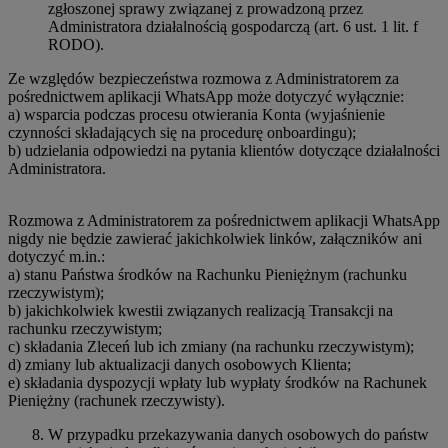
zgłoszonej sprawy związanej z prowadzoną przez
Administratora działalnością gospodarczą (art. 6 ust. 1 lit. f
RODO).
Ze względów bezpieczeństwa rozmowa z Administratorem za
pośrednictwem aplikacji WhatsApp może dotyczyć wyłącznie:
a) wsparcia podczas procesu otwierania Konta (wyjaśnienie
czynności składających się na procedurę onboardingu);
b) udzielania odpowiedzi na pytania klientów dotyczące działalności
Administratora.
Rozmowa z Administratorem za pośrednictwem aplikacji WhatsApp
nigdy nie będzie zawierać jakichkolwiek linków, załączników ani
dotyczyć m.in.:
a) stanu Państwa środków na Rachunku Pieniężnym (rachunku
rzeczywistym);
b) jakichkolwiek kwestii związanych realizacją Transakcji na
rachunku rzeczywistym;
c) składania Zleceń lub ich zmiany (na rachunku rzeczywistym);
d) zmiany lub aktualizacji danych osobowych Klienta;
e) składania dyspozycji wpłaty lub wypłaty środków na Rachunek
Pieniężny (rachunek rzeczywisty).
W przypadku przekazywania danych osobowych do państw