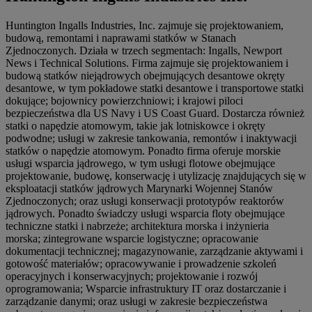
Huntington Ingalls Industries, Inc. zajmuje się projektowaniem,
budową, remontami i naprawami statków w Stanach
Zjednoczonych. Działa w trzech segmentach: Ingalls, Newport
News i Technical Solutions. Firma zajmuje się projektowaniem i
budową statków niejądrowych obejmujących desantowe okręty
desantowe, w tym pokładowe statki desantowe i transportowe statki
dokujące; bojownicy powierzchniowi; i krajowi piloci
bezpieczeństwa dla US Navy i US Coast Guard. Dostarcza również
statki o napędzie atomowym, takie jak lotniskowce i okręty
podwodne; usługi w zakresie tankowania, remontów i inaktywacji
statków o napędzie atomowym. Ponadto firma oferuje morskie
usługi wsparcia jądrowego, w tym usługi flotowe obejmujące
projektowanie, budowę, konserwację i utylizację znajdujących się w
eksploatacji statków jądrowych Marynarki Wojennej Stanów
Zjednoczonych; oraz usługi konserwacji prototypów reaktorów
jądrowych. Ponadto świadczy usługi wsparcia floty obejmujące
techniczne statki i nabrzeże; architektura morska i inżynieria
morska; zintegrowane wsparcie logistyczne; opracowanie
dokumentacji technicznej; magazynowanie, zarządzanie aktywami i
gotowość materiałów; opracowywanie i prowadzenie szkoleń
operacyjnych i konserwacyjnych; projektowanie i rozwój
oprogramowania; Wsparcie infrastruktury IT oraz dostarczanie i
zarządzanie danymi; oraz usługi w zakresie bezpieczeństwa