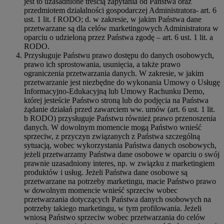
jest to uzasadnione treścią zapytania od Państwa oraz
przedmiotem działalności gospodarczej Administratora- art. 6
ust. 1 lit. f RODO; d. w zakresie, w jakim Państwa dane
przetwarzane są dla celów marketingowych Administratora w
oparciu o udzieloną przez Państwa zgodę – art. 6 ust. 1 lit. a
RODO.
Przysługuje Państwu prawo dostępu do danych osobowych,
prawo ich sprostowania, usunięcia, a także prawo
ograniczenia przetwarzania danych. W zakresie, w jakim
przetwarzanie jest niezbędne do wykonania Umowy o Usługę
Informacyjno-Edukacyjną lub Umowy Rachunku Demo,
której jesteście Państwo stroną lub do podjęcia na Państwa
żądanie działań przed zawarciem ww. umów (art. 6 ust. 1 lit.
b RODO) przysługuje Państwu również prawo przenoszenia
danych. W dowolnym momencie mogą Państwo wnieść
sprzeciw, z przyczyn związanych z Państwa szczególną
sytuacją, wobec wykorzystania Państwa danych osobowych,
jeżeli przetwarzamy Państwa dane osobowe w oparciu o swój
prawnie uzasadniony interes, np. w związku z marketingiem
produktów i usług. Jeżeli Państwa dane osobowe są
przetwarzane na potrzeby marketingu, macie Państwo prawo
w dowolnym momencie wnieść sprzeciw wobec
przetwarzania dotyczących Państwa danych osobowych na
potrzeby takiego marketingu, w tym profilowania. Jeżeli
wniosą Państwo sprzeciw wobec przetwarzania do celów