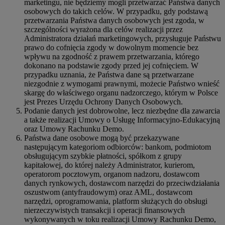
marketingu, nie będziemy mogli przetwarzać Państwa danych
osobowych do takich celów. W przypadku, gdy podstawą
przetwarzania Państwa danych osobowych jest zgoda, w
szczególności wyrażona dla celów realizacji przez
Administratora działań marketingowych, przysługuje Państwu
prawo do cofnięcia zgody w dowolnym momencie bez
wpływu na zgodność z prawem przetwarzania, którego
dokonano na podstawie zgody przed jej cofnięciem. W
przypadku uznania, że Państwa dane są przetwarzane
niezgodnie z wymogami prawnymi, możecie Państwo wnieść
skargę do właściwego organu nadzorczego, którym w Polsce
jest Prezes Urzędu Ochrony Danych Osobowych.
Podanie danych jest dobrowolne, lecz niezbędne dla zawarcia
a także realizacji Umowy o Usługę Informacyjno-Edukacyjną
oraz Umowy Rachunku Demo.
Państwa dane osobowe mogą być przekazywane
następującym kategoriom odbiorców: bankom, podmiotom
obsługującym szybkie płatności, spółkom z grupy
kapitałowej, do której należy Administrator, kurierom,
operatorom pocztowym, organom nadzoru, dostawcom
danych rynkowych, dostawcom narzędzi do przeciwdziałania
oszustwom (antyfraudowym) oraz AML, dostawcom
narzędzi, oprogramowania, platform służących do obsługi
nierzeczywistych transakcji i operacji finansowych
wykonywanych w toku realizacji Umowy Rachunku Demo,