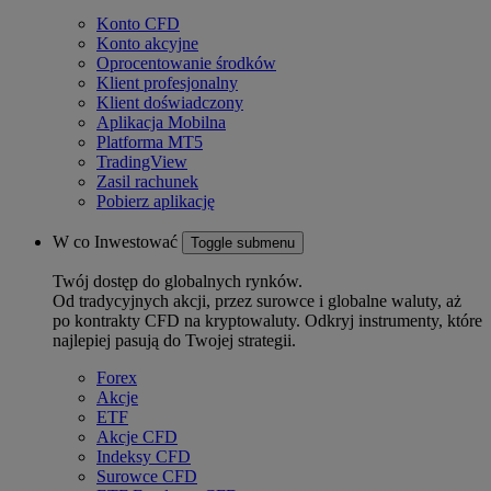
Konto CFD
Konto akcyjne
Oprocentowanie środków
Klient profesjonalny
Klient doświadczony
Aplikacja Mobilna
Platforma MT5
TradingView
Zasil rachunek
Pobierz aplikację
W co Inwestować
Toggle submenu
Twój dostęp do globalnych rynków.
Od tradycyjnych akcji, przez surowce i globalne waluty, aż
po kontrakty CFD na kryptowaluty. Odkryj instrumenty, które
najlepiej pasują do Twojej strategii.
Forex
Akcje
ETF
Akcje CFD
Indeksy CFD
Surowce CFD