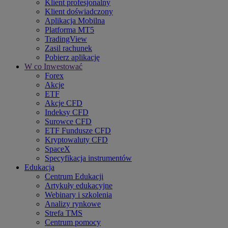
Klient profesjonalny
Klient doświadczony
Aplikacja Mobilna
Platforma MT5
TradingView
Zasil rachunek
Pobierz aplikację
W co Inwestować
Forex
Akcje
ETF
Akcje CFD
Indeksy CFD
Surowce CFD
ETF Fundusze CFD
Kryptowaluty CFD
SpaceX
Specyfikacja instrumentów
Edukacja
Centrum Edukacji
Artykuły edukacyjne
Webinary i szkolenia
Analizy rynkowe
Strefa TMS
Centrum pomocy