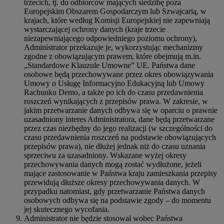
trzecich, tj. do odbiorców mających siedzibę poza
Europejskim Obszarem Gospodarczym lub Szwajcarią, w
krajach, które według Komisji Europejskiej nie zapewniają
wystarczającej ochrony danych (kraje trzecie
niezapewniającego odpowiedniego poziomu ochrony),
Administrator przekazuje je, wykorzystując mechanizmy
zgodne z obowiązującym prawem, które obejmują m.in.
„Standardowe Klauzule Umowne” UE. Państwa dane
osobowe będą przechowywane przez okres obowiązywania
Umowy o Usługę Informacyjno Edukacyjną lub Umowy
Rachunku Demo, a także po ich do czasu przedawnienia
roszczeń wynikających z przepisów prawa. W zakresie, w
jakim przetwarzanie danych odbywa się w oparciu o prawnie
uzasadniony interes Administratora, dane będą przetwarzane
przez czas niezbędny do jego realizacji (w szczególności do
czasu przedawnienia roszczeń na podstawie obowiązujących
przepisów prawa), nie dłużej jednak niż do czasu uznania
sprzeciwu za uzasadniony. Wskazane wyżej okresy
przechowywania danych mogą zostać wydłużone, jeżeli
mające zastosowanie w Państwa kraju zamieszkania przepisy
przewidują dłuższe okresy przechowywania danych. W
przypadku natomiast, gdy przetwarzanie Państwa danych
osobowych odbywa się na podstawie zgody – do momentu
jej skutecznego wycofania.
Administrator nie będzie stosował wobec Państwa