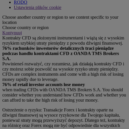
RODO
Ustawienia plików cookie
Choose another country or region to see content specific to your
location
Choose country or region
Kontynuuj
Kontrakty CFD są złożonymi instrumentami i wiążą się z wysokim
ryzykiem szybkiej utraty pieniędzy z powodu dźwigni finansowej.
76% rachunków inwestorów detalicznych traci pieniądze
podczas handlu kontraktami CFD z OANDA TMS Brokers
S.A.
Powinieneś rozważyć, czy rozumiesz, jak działają kontrakty CFD i
czy możesz sobie pozwolić na wysokie ryzyko utraty pieniędzy.
CFDs are complex instruments and come with a high risk of losing
money rapidly due to leverage.
76% of retail investor accounts lose money
when trading CFDs with OANDA TMS Brokers S.A. You should
consider whether you understand how CFDs work and whether you
can afford to take the high risk of losing your money.
Ostrzeżenie o ryzyku: Transakcje Forex i kontrakty oparte na
dźwigni finansowej są wysoce ryzykowne dla Twojego kapitału,
ponieważ straty mogą przewyższyć depozyt. Dlatego też, kontrakty
na różnicę oraz Forex mogą nie być odpowiednie dla wszystkich