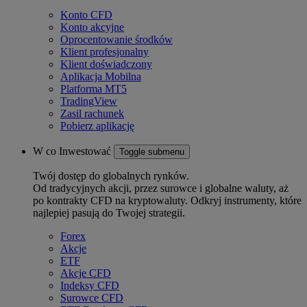
Konto CFD
Konto akcyjne
Oprocentowanie środków
Klient profesjonalny
Klient doświadczony
Aplikacja Mobilna
Platforma MT5
TradingView
Zasil rachunek
Pobierz aplikację
W co Inwestować
Toggle submenu
Twój dostęp do globalnych rynków.
Od tradycyjnych akcji, przez surowce i globalne waluty, aż
po kontrakty CFD na kryptowaluty. Odkryj instrumenty, które
najlepiej pasują do Twojej strategii.
Forex
Akcje
ETF
Akcje CFD
Indeksy CFD
Surowce CFD