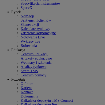
Specyfikacja instrumentów
SpaceX
Rynek
NonStop
Sentyment Klientów
Skaner akcji
Kalendarz rynkowy
Zdarzenia korporacyjne
Notowania Live
Wykresy live
Rolowania
Edukacja
Centrum Edukacji
Artykuły edukacyjne
Webinary i szkolenia
Analizy rynkowe
Strefa TMS
Centrum pomocy
Pozostałe
O firmie
Kariera
Kontakt
Dokumenty
Kalkulator depozytu TMS Connect
Kalkulator depozytu Pro.