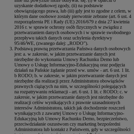
inne niż powyższe może odbywać się: (i) w oparciu o
uzyskanie dodatkowej zgody, (ii) na podstawie
obowiązującego prawa, lub (iii) gdy jest to zgodne z celem, w
którym dane osobowe zostały pierwotnie zebrane (art. 6 ust. 4
rozporządzenia PE i Rady (UE) 2016/679 z dnia 27 kwietnia
2016 r. w sprawie ochrony osób fizycznych w związku z
przetwarzaniem danych osobowych i w sprawie swobodnego
przepływu takich danych oraz uchylenia dyrektywy
95/46/WE, (zwanego dalej: „RODO”).
Podstawą prawną przetwarzania Państwa danych osobowych
jest: a. w zakresie, w jakim przetwarzanie danych jest
niezbędne do wykonania Umowy Rachunku Demo lub
Umowy o Usługę Informacyjno-Edukacyjną oraz podjęcia
działań na Pańskie żądanie przed ww. umów - art. 6 ust. 1 lit.
b RODO; b. w zakresie, w jakim przetwarzanie danych jest
niezbędne dla realizacji przez Administratora obowiązków
prawnych ciążących na nim, w szczególności polegających
na rozpatrywaniu reklamacji - art. 6 ust. 1 lit. c RODO; c. w
zakresie, w jakim przetwarzanie danych jest niezbędne do
realizacji celów wynikających z prawnie uzasadnionych
interesów Administratora, takich jak dochodzenie roszczeń
wynikających z zawartej Umowy o Usługę Informacyjno-
Edukacyjną lub Umowy Rachunku Demo, bezpieczeństwo,
przeciwdziałanie oszustwom czy marketing bezpośredni
Administratora lub kontakt z Państwem, gdy w szczególności