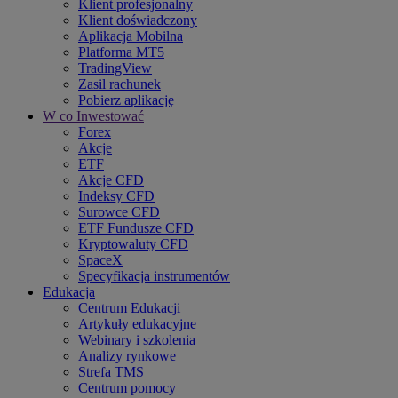
Klient profesjonalny
Klient doświadczony
Aplikacja Mobilna
Platforma MT5
TradingView
Zasil rachunek
Pobierz aplikację
W co Inwestować
Forex
Akcje
ETF
Akcje CFD
Indeksy CFD
Surowce CFD
ETF Fundusze CFD
Kryptowaluty CFD
SpaceX
Specyfikacja instrumentów
Edukacja
Centrum Edukacji
Artykuły edukacyjne
Webinary i szkolenia
Analizy rynkowe
Strefa TMS
Centrum pomocy