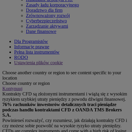
Zasady ładu korporacyjnego
Doradztwo dla firm
Zrównoważony rozwój
Cyberbezpieczeństwo
Zarządzanie aktywami
Dane finansowe
Dla Programistów
Informacje prawne
Pełna lista instrumentów
RODO
Ustawienia plików cookie
Choose another country or region to see content specific to your
location
Choose country or region
Kontynuuj
Kontrakty CFD są złożonymi instrumentami i wiążą się z wysokim
ryzykiem szybkiej utraty pieniędzy z powodu dźwigni finansowej.
76% rachunków inwestorów detalicznych traci pieniądze
podczas handlu kontraktami CFD z OANDA TMS Brokers
S.A.
Powinieneś rozważyć, czy rozumiesz, jak działają kontrakty CFD i
czy możesz sobie pozwolić na wysokie ryzyko utraty pieniędzy.
CFDs are complex instruments and come with a high risk of losing