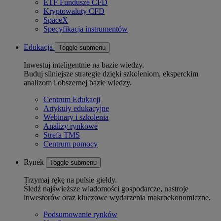
ETF Fundusze CFD
Kryptowaluty CFD
SpaceX
Specyfikacja instrumentów
Edukacja
Toggle submenu
Inwestuj inteligentnie na bazie wiedzy.
Buduj silniejsze strategie dzięki szkoleniom, eksperckim
analizom i obszernej bazie wiedzy.
Centrum Edukacji
Artykuły edukacyjne
Webinary i szkolenia
Analizy rynkowe
Strefa TMS
Centrum pomocy
Rynek
Toggle submenu
Trzymaj rękę na pulsie giełdy.
Śledź najświeższe wiadomości gospodarcze, nastroje
inwestorów oraz kluczowe wydarzenia makroekonomiczne.
Podsumowanie rynków