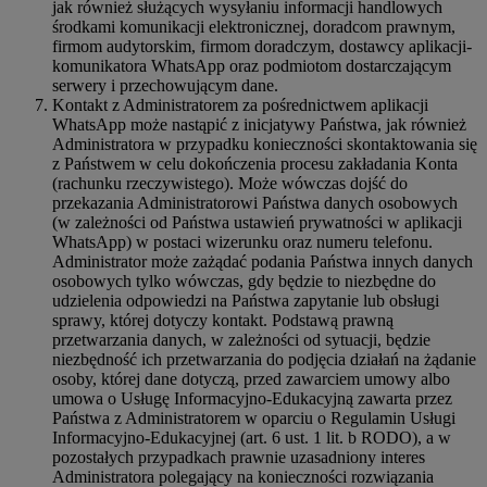
jak również służących wysyłaniu informacji handlowych
środkami komunikacji elektronicznej, doradcom prawnym,
firmom audytorskim, firmom doradczym, dostawcy aplikacji-
komunikatora WhatsApp oraz podmiotom dostarczającym
serwery i przechowującym dane.
Kontakt z Administratorem za pośrednictwem aplikacji
WhatsApp może nastąpić z inicjatywy Państwa, jak również
Administratora w przypadku konieczności skontaktowania się
z Państwem w celu dokończenia procesu zakładania Konta
(rachunku rzeczywistego). Może wówczas dojść do
przekazania Administratorowi Państwa danych osobowych
(w zależności od Państwa ustawień prywatności w aplikacji
WhatsApp) w postaci wizerunku oraz numeru telefonu.
Administrator może zażądać podania Państwa innych danych
osobowych tylko wówczas, gdy będzie to niezbędne do
udzielenia odpowiedzi na Państwa zapytanie lub obsługi
sprawy, której dotyczy kontakt. Podstawą prawną
przetwarzania danych, w zależności od sytuacji, będzie
niezbędność ich przetwarzania do podjęcia działań na żądanie
osoby, której dane dotyczą, przed zawarciem umowy albo
umowa o Usługę Informacyjno-Edukacyjną zawarta przez
Państwa z Administratorem w oparciu o Regulamin Usługi
Informacyjno-Edukacyjnej (art. 6 ust. 1 lit. b RODO), a w
pozostałych przypadkach prawnie uzasadniony interes
Administratora polegający na konieczności rozwiązania