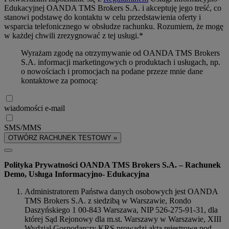
Edukacyjnej OANDA TMS Brokers S.A. i akceptuję jego treść, co
stanowi podstawę do kontaktu w celu przedstawienia oferty i
wsparcia telefonicznego w obsłudze rachunku. Rozumiem, że mogę
w każdej chwili zrezygnować z tej usługi.*
Wyrażam zgodę na otrzymywanie od OANDA TMS Brokers
S.A. informacji marketingowych o produktach i usługach, np.
o nowościach i promocjach na podane przeze mnie dane
kontaktowe za pomocą:
wiadomości e-mail
SMS/MMS
OTWÓRZ RACHUNEK TESTOWY »
Polityka Prywatności OANDA TMS Brokers S.A. – Rachunek
Demo, Usługa Informacyjno- Edukacyjna
Administratorem Państwa danych osobowych jest OANDA
TMS Brokers S.A. z siedzibą w Warszawie, Rondo
Daszyńskiego 1 00-843 Warszawa, NIP 526-275-91-31, dla
której Sąd Rejonowy dla m.st. Warszawy w Warszawie, XIII
Wydział Gospodarczy KRS prowadzi akta rejestrowe pod