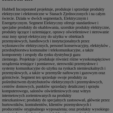
Hubbell Incorporated projektuje, produkuje i sprzedaje produkty
elektryczne i elektroniczne w Stanach Zjednoczonych i na całym
świecie. Działa w dwóch segmentach, Elektrycznym i
Energetycznym. Segment Elektryczny oferuje standardowe i
specjalne produkty do okablowania, szorstkie produkty elektryczne,
produkty łączące i uziemiające, oprawy oświetleniowe i sterowanie
oraz inny sprzęt elektryczny do użytku w obiektach
przemysłowych, handlowych i instytucjonalnych przez
wykonawców elektrycznych, personel konserwacyjny, elektryków ,
przedsiębiorstwa komunalne i telekomunikacyjne, a także
komponenty i zespoły dla rynku dystrybucji gazu
ziemnego. Projektuje i produkuje również różne wysokonapięciowe
urządzenia testujące i pomiarowe, sterowniki przemysłowe i
systemy komunikacyjne do użytku na rynkach niemieszkalnych i
przemysłowych, a także w przemyśle naftowym i gazowym oraz
górnictwie. Segment ten sprzedaje swoje produkty za
pośrednictwem dystrybutorów elektrycznych i przemysłowych,
centrów domowych, punktów sprzedaży detalicznej i sprzętu
komputerowego, salonów oświetleniowych oraz witryn
internetowych zorientowanych na produkty
mieszkaniowe; produkty do specjalnych zastosowań, głównie przez
hurtowników, kontrahentów, klientów przemysłowych i
producentów oryginalnego wyposażenia; oraz produkty wysokiego