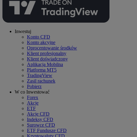
Inwestuj
Konto CFD
Konto akcyjne
Oprocentowanie środków
Klient profesjonalny
Klient doświadczony
Aplikacja Mobilna
Platforma MT5
TradingView
Zasil rachunek
Pobierz
W co Inwestować
Forex
Akcje
ETF
Akcje CFD
Indeksy CFD
Surowce CFD
ETF Fundusze CFD
Kryptowaluty CFD