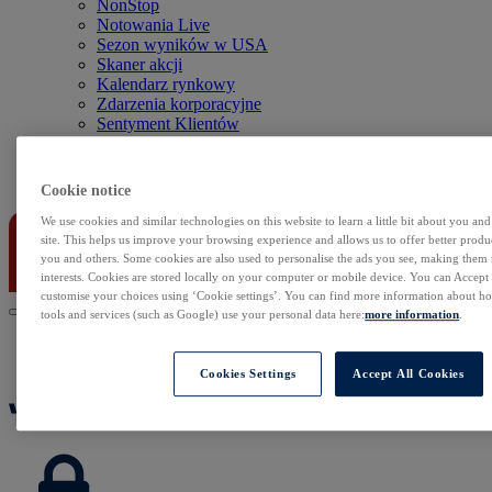
NonStop
Notowania Live
Sezon wyników w USA
Skaner akcji
Kalendarz rynkowy
Zdarzenia korporacyjne
Sentyment Klientów
Rolowania
Kontakt
Cookie notice
We use cookies and similar technologies on this website to learn a little bit about you an
site. This helps us improve your browsing experience and allows us to offer better produc
you and others. Some cookies are also used to personalise the ads you see, making them
interests. Cookies are stored locally on your computer or mobile device. You can Accept o
customise your choices using ‘Cookie settings’. You can find more information about 
tools and services (such as Google) use your personal data here:
more information
.
Cookies Settings
Accept All Cookies