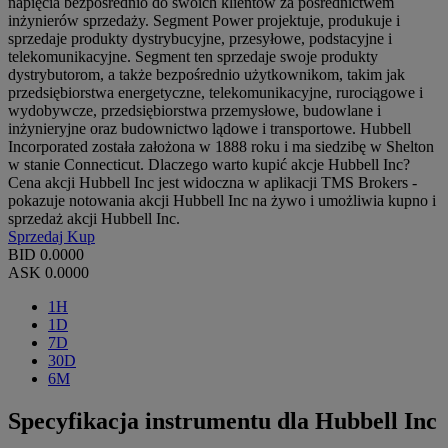
napięcia bezpośrednio do swoich klientów za pośrednictwem
inżynierów sprzedaży. Segment Power projektuje, produkuje i
sprzedaje produkty dystrybucyjne, przesyłowe, podstacyjne i
telekomunikacyjne. Segment ten sprzedaje swoje produkty
dystrybutorom, a także bezpośrednio użytkownikom, takim jak
przedsiębiorstwa energetyczne, telekomunikacyjne, rurociągowe i
wydobywcze, przedsiębiorstwa przemysłowe, budowlane i
inżynieryjne oraz budownictwo lądowe i transportowe. Hubbell
Incorporated została założona w 1888 roku i ma siedzibę w Shelton
w stanie Connecticut. Dlaczego warto kupić akcje Hubbell Inc?
Cena akcji Hubbell Inc jest widoczna w aplikacji TMS Brokers -
pokazuje notowania akcji Hubbell Inc na żywo i umożliwia kupno i
sprzedaż akcji Hubbell Inc.
Sprzedaj
Kup
BID
0.0000
ASK
0.0000
1H
1D
7D
30D
6M
Specyfikacja instrumentu dla Hubbell Inc