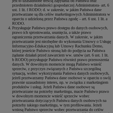
jest to uzasadnione treścią zapytania od Państwa oraz
przedmiotem działalności gospodarczej Administratora- art. 6
ust. 1 lit. f RODO; d. w zakresie, w jakim Państwa dane
przetwarzane są dla celów marketingowych Administratora w
oparciu o udzieloną przez Państwa zgodę – art. 6 ust. 1 lit. a
RODO.
Przysługuje Państwu prawo dostępu do danych osobowych,
prawo ich sprostowania, usunięcia, a także prawo
ograniczenia przetwarzania danych. W zakresie, w jakim
przetwarzanie jest niezbędne do wykonania Umowy o Usługę
Informacyjno-Edukacyjną lub Umowy Rachunku Demo,
której jesteście Państwo stroną lub do podjęcia na Państwa
żądanie działań przed zawarciem ww. umów (art. 6 ust. 1 lit.
b RODO) przysługuje Państwu również prawo przenoszenia
danych. W dowolnym momencie mogą Państwo wnieść
sprzeciw, z przyczyn związanych z Państwa szczególną
sytuacją, wobec wykorzystania Państwa danych osobowych,
jeżeli przetwarzamy Państwa dane osobowe w oparciu o swój
prawnie uzasadniony interes, np. w związku z marketingiem
produktów i usług. Jeżeli Państwa dane osobowe są
przetwarzane na potrzeby marketingu, macie Państwo prawo
w dowolnym momencie wnieść sprzeciw wobec
przetwarzania dotyczących Państwa danych osobowych na
potrzeby takiego marketingu, w tym profilowania. Jeżeli
wniosą Państwo sprzeciw wobec przetwarzania do celów