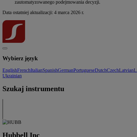
zautomatyzowanego podejmowania decyzji.
Data ostatniej aktualizacji: 4 marca 2026 r.
Wybierz język
English
French
Italian
Spanish
German
Portuguese
Dutch
Czech
Latvian
L
Ukrainian
Szukaj instrumentu
Hubbell Inc