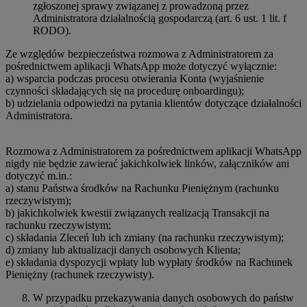
zgłoszonej sprawy związanej z prowadzoną przez
Administratora działalnością gospodarczą (art. 6 ust. 1 lit. f
RODO).
Ze względów bezpieczeństwa rozmowa z Administratorem za
pośrednictwem aplikacji WhatsApp może dotyczyć wyłącznie:
a) wsparcia podczas procesu otwierania Konta (wyjaśnienie
czynności składających się na procedurę onboardingu);
b) udzielania odpowiedzi na pytania klientów dotyczące działalności
Administratora.
Rozmowa z Administratorem za pośrednictwem aplikacji WhatsApp
nigdy nie będzie zawierać jakichkolwiek linków, załączników ani
dotyczyć m.in.:
a) stanu Państwa środków na Rachunku Pieniężnym (rachunku
rzeczywistym);
b) jakichkolwiek kwestii związanych realizacją Transakcji na
rachunku rzeczywistym;
c) składania Zleceń lub ich zmiany (na rachunku rzeczywistym);
d) zmiany lub aktualizacji danych osobowych Klienta;
e) składania dyspozycji wpłaty lub wypłaty środków na Rachunek
Pieniężny (rachunek rzeczywisty).
W przypadku przekazywania danych osobowych do państw