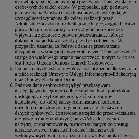
marketingu, nie będziemy mogli przetwarzać Państwa danych
osobowych do takich celów. W przypadku, gdy podstawą
przetwarzania Państwa danych osobowych jest zgoda, w
szczególności wyrażona dla celów realizacji przez
Administratora działań marketingowych, przysługuje Państwu
prawo do cofnięcia zgody w dowolnym momencie bez
wpływu na zgodność z prawem przetwarzania, którego
dokonano na podstawie zgody przed jej cofnięciem. W
przypadku uznania, że Państwa dane są przetwarzane
niezgodnie z wymogami prawnymi, możecie Państwo wnieść
skargę do właściwego organu nadzorczego, którym w Polsce
jest Prezes Urzędu Ochrony Danych Osobowych.
Podanie danych jest dobrowolne, lecz niezbędne dla zawarcia
a także realizacji Umowy o Usługę Informacyjno-Edukacyjną
oraz Umowy Rachunku Demo.
Państwa dane osobowe mogą być przekazywane
następującym kategoriom odbiorców: bankom, podmiotom
obsługującym szybkie płatności, spółkom z grupy
kapitałowej, do której należy Administrator, kurierom,
operatorom pocztowym, organom nadzoru, dostawcom
danych rynkowych, dostawcom narzędzi do przeciwdziałania
oszustwom (antyfraudowym) oraz AML, dostawcom
narzędzi, oprogramowania, platform służących do obsługi
nierzeczywistych transakcji i operacji finansowych
wykonywanych w toku realizacji Umowy Rachunku Demo,