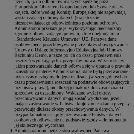
trzecich, tj. do odbiorców mających siedzibę poza
Europejskim Obszarem Gospodarczym lub Szwajcarią, w
krajach, które według Komisji Europejskiej nie zapewniają
wystarczającej ochrony danych (kraje trzecie
niezapewniającego odpowiedniego poziomu ochrony),
Administrator przekazuje je, wykorzystując mechanizmy
zgodne z obowiązującym prawem, które obejmują m.in.
„Standardowe Klauzule Umowne” UE. Państwa dane
osobowe będą przechowywane przez okres obowiązywania
Umowy o Usługę Informacyjno Edukacyjną lub Umowy
Rachunku Demo, a także po ich do czasu przedawnienia
roszczeń wynikających z przepisów prawa. W zakresie, w
jakim przetwarzanie danych odbywa się w oparciu o prawnie
uzasadniony interes Administratora, dane będą przetwarzane
przez czas niezbędny do jego realizacji (w szczególności do
czasu przedawnienia roszczeń na podstawie obowiązujących
przepisów prawa), nie dłużej jednak niż do czasu uznania
sprzeciwu za uzasadniony. Wskazane wyżej okresy
przechowywania danych mogą zostać wydłużone, jeżeli
mające zastosowanie w Państwa kraju zamieszkania przepisy
przewidują dłuższe okresy przechowywania danych. W
przypadku natomiast, gdy przetwarzanie Państwa danych
osobowych odbywa się na podstawie zgody – do momentu
jej skutecznego wycofania.
Administrator nie będzie stosował wobec Państwa