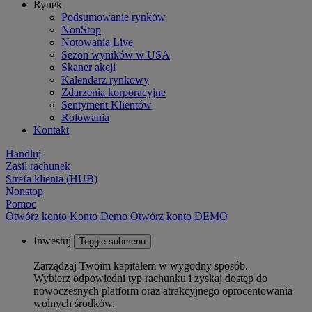
Rynek
Podsumowanie rynków
NonStop
Notowania Live
Sezon wyników w USA
Skaner akcji
Kalendarz rynkowy
Zdarzenia korporacyjne
Sentyment Klientów
Rolowania
Kontakt
Handluj
Zasil rachunek
Strefa klienta (HUB)
Nonstop
Pomoc
Otwórz konto
Konto
Demo
Otwórz konto DEMO
Inwestuj
Toggle submenu
Zarządzaj Twoim kapitałem w wygodny sposób.
Wybierz odpowiedni typ rachunku i zyskaj dostęp do
nowoczesnych platform oraz atrakcyjnego oprocentowania
wolnych środków.