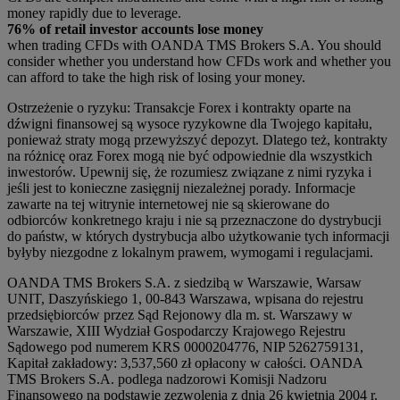
money rapidly due to leverage.
76% of retail investor accounts lose money
when trading CFDs with OANDA TMS Brokers S.A. You should
consider whether you understand how CFDs work and whether you
can afford to take the high risk of losing your money.
Ostrzeżenie o ryzyku: Transakcje Forex i kontrakty oparte na
dźwigni finansowej są wysoce ryzykowne dla Twojego kapitału,
ponieważ straty mogą przewyższyć depozyt. Dlatego też, kontrakty
na różnicę oraz Forex mogą nie być odpowiednie dla wszystkich
inwestorów. Upewnij się, że rozumiesz związane z nimi ryzyka i
jeśli jest to konieczne zasięgnij niezależnej porady. Informacje
zawarte na tej witrynie internetowej nie są skierowane do
odbiorców konkretnego kraju i nie są przeznaczone do dystrybucji
do państw, w których dystrybucja albo użytkowanie tych informacji
byłyby niezgodne z lokalnym prawem, wymogami i regulacjami.
OANDA TMS Brokers S.A. z siedzibą w Warszawie, Warsaw
UNIT, Daszyńskiego 1, 00-843 Warszawa, wpisana do rejestru
przedsiębiorców przez Sąd Rejonowy dla m. st. Warszawy w
Warszawie, XIII Wydział Gospodarczy Krajowego Rejestru
Sądowego pod numerem KRS 0000204776, NIP 5262759131,
Kapitał zakładowy: 3,537,560 zł opłacony w całości. OANDA
TMS Brokers S.A. podlega nadzorowi Komisji Nadzoru
Finansowego na podstawie zezwolenia z dnia 26 kwietnia 2004 r.