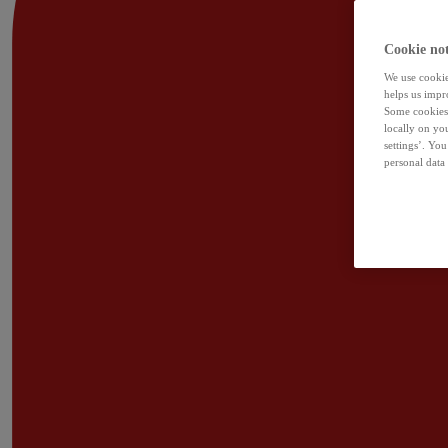
Cookie not
We use cookies
helps us impr
Some cookies 
locally on yo
settings’. Yo
personal data