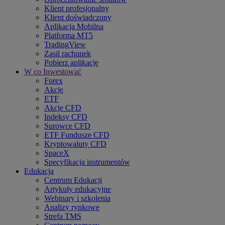
Klient profesjonalny
Klient doświadczony
Aplikacja Mobilna
Platforma MT5
TradingView
Zasil rachunek
Pobierz aplikację
W co Inwestować
Forex
Akcje
ETF
Akcje CFD
Indeksy CFD
Surowce CFD
ETF Fundusze CFD
Kryptowaluty CFD
SpaceX
Specyfikacja instrumentów
Edukacja
Centrum Edukacji
Artykuły edukacyjne
Webinary i szkolenia
Analizy rynkowe
Strefa TMS