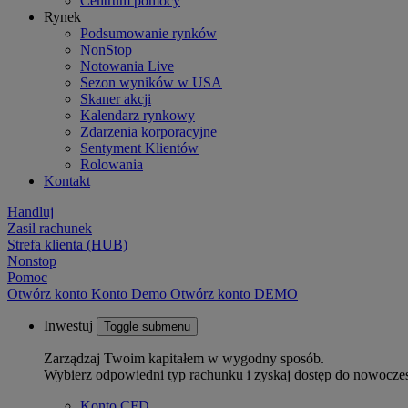
Centrum pomocy
Rynek
Podsumowanie rynków
NonStop
Notowania Live
Sezon wyników w USA
Skaner akcji
Kalendarz rynkowy
Zdarzenia korporacyjne
Sentyment Klientów
Rolowania
Kontakt
Handluj
Zasil rachunek
Strefa klienta (HUB)
Nonstop
Pomoc
Otwórz konto
Konto
Demo
Otwórz konto DEMO
Inwestuj
Toggle submenu
Zarządzaj Twoim kapitałem w wygodny sposób.
Wybierz odpowiedni typ rachunku i zyskaj dostęp do nowocze
Konto CFD