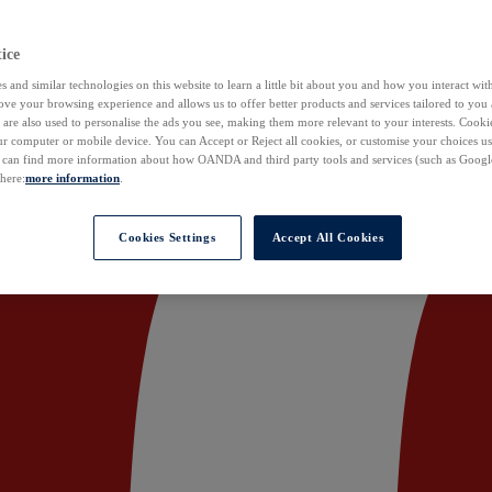
ice
 and similar technologies on this website to learn a little bit about you and how you interact with
ove your browsing experience and allows us to offer better products and services tailored to you 
are also used to personalise the ads you see, making them more relevant to your interests. Cookie
ur computer or mobile device. You can Accept or Reject all cookies, or customise your choices u
u can find more information about how OANDA and third party tools and services (such as Googl
 here:
more information
.
Cookies Settings
Accept All Cookies