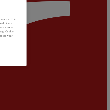
 our site. This
and others.
s are stored
sing ‘Cookie
e) use your