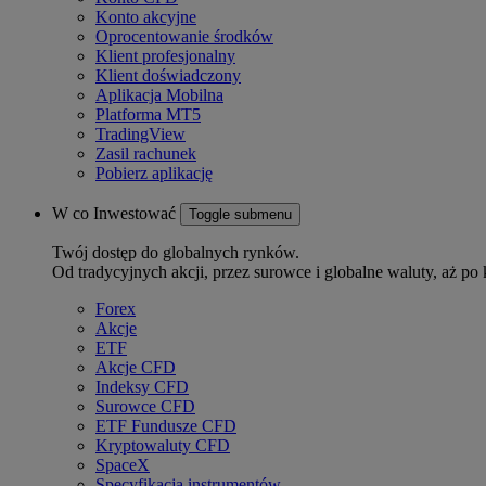
Konto akcyjne
Oprocentowanie środków
Klient profesjonalny
Klient doświadczony
Aplikacja Mobilna
Platforma MT5
TradingView
Zasil rachunek
Pobierz aplikację
W co Inwestować
Toggle submenu
Twój dostęp do globalnych rynków.
Od tradycyjnych akcji, przez surowce i globalne waluty, aż po 
Forex
Akcje
ETF
Akcje CFD
Indeksy CFD
Surowce CFD
ETF Fundusze CFD
Kryptowaluty CFD
SpaceX
Specyfikacja instrumentów