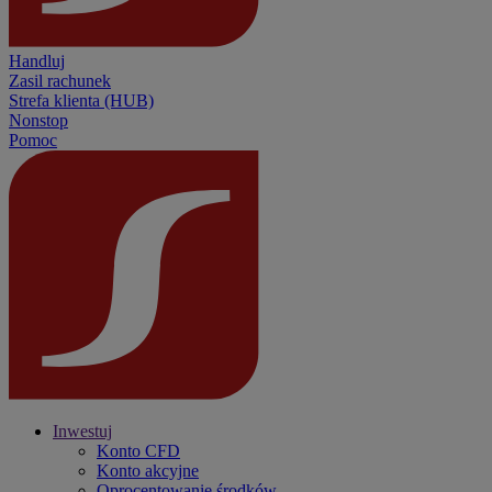
Handluj
Zasil rachunek
Strefa klienta (HUB)
Nonstop
Pomoc
Inwestuj
Konto CFD
Konto akcyjne
Oprocentowanie środków