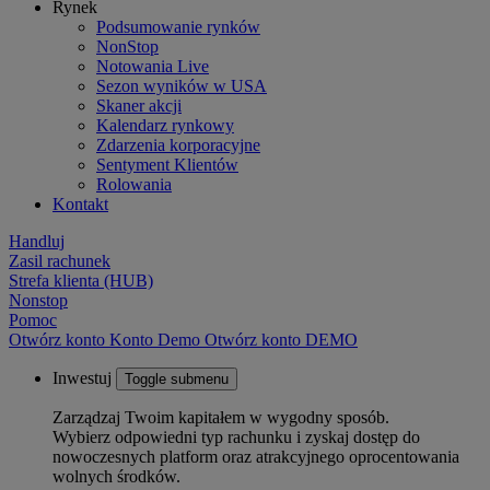
Rynek
Podsumowanie rynków
NonStop
Notowania Live
Sezon wyników w USA
Skaner akcji
Kalendarz rynkowy
Zdarzenia korporacyjne
Sentyment Klientów
Rolowania
Kontakt
Handluj
Zasil rachunek
Strefa klienta (HUB)
Nonstop
Pomoc
Otwórz konto
Konto
Demo
Otwórz konto DEMO
Inwestuj
Toggle submenu
Zarządzaj Twoim kapitałem w wygodny sposób.
Wybierz odpowiedni typ rachunku i zyskaj dostęp do
nowoczesnych platform oraz atrakcyjnego oprocentowania
wolnych środków.