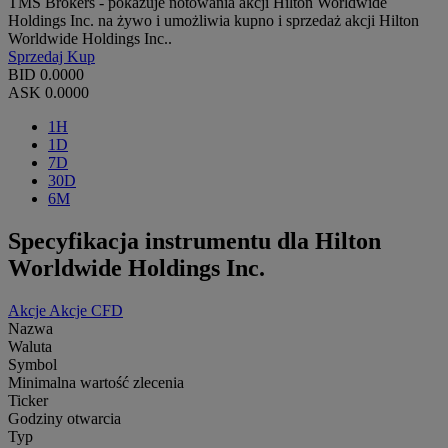
TMS Brokers - pokazuje notowania akcji Hilton Worldwide
Holdings Inc. na żywo i umożliwia kupno i sprzedaż akcji Hilton
Worldwide Holdings Inc..
Sprzedaj
Kup
BID
0.0000
ASK
0.0000
1H
1D
7D
30D
6M
Specyfikacja instrumentu dla Hilton
Worldwide Holdings Inc.
Akcje
Akcje CFD
Nazwa
Waluta
Symbol
Minimalna wartość zlecenia
Ticker
Godziny otwarcia
Typ