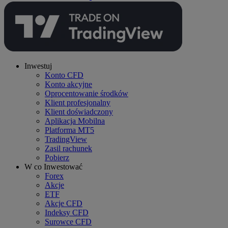
Inwestuj
Konto CFD
Konto akcyjne
Oprocentowanie środków
Klient profesjonalny
Klient doświadczony
Aplikacja Mobilna
Platforma MT5
TradingView
Zasil rachunek
Pobierz
W co Inwestować
Forex
Akcje
ETF
Akcje CFD
Indeksy CFD
Surowce CFD