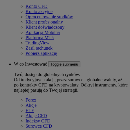
Konto CFD
Konto akcyjne
Oprocentowanie środków
Klient profesjonalny
Klient doświadczony
Aplikacja Mobilna
Platforma MT5
TradingView
Zasil rachunek
Pobierz aplikację
W co Inwestować
Toggle submenu
Twój dostęp do globalnych rynków.
Od tradycyjnych akcji, przez surowce i globalne waluty, aż
po kontrakty CFD na kryptowaluty. Odkryj instrumenty, które
najlepiej pasują do Twojej strategii.
Forex
Akcje
ETF
Akcje CFD
Indeksy CFD
Surowce CFD