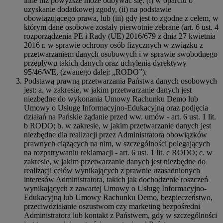
inne niż powyższe może odbywać się: (i) w oparciu o
uzyskanie dodatkowej zgody, (ii) na podstawie
obowiązującego prawa, lub (iii) gdy jest to zgodne z celem, w
którym dane osobowe zostały pierwotnie zebrane (art. 6 ust. 4
rozporządzenia PE i Rady (UE) 2016/679 z dnia 27 kwietnia
2016 r. w sprawie ochrony osób fizycznych w związku z
przetwarzaniem danych osobowych i w sprawie swobodnego
przepływu takich danych oraz uchylenia dyrektywy
95/46/WE, (zwanego dalej: „RODO”).
Podstawą prawną przetwarzania Państwa danych osobowych
jest: a. w zakresie, w jakim przetwarzanie danych jest
niezbędne do wykonania Umowy Rachunku Demo lub
Umowy o Usługę Informacyjno-Edukacyjną oraz podjęcia
działań na Pańskie żądanie przed ww. umów - art. 6 ust. 1 lit.
b RODO; b. w zakresie, w jakim przetwarzanie danych jest
niezbędne dla realizacji przez Administratora obowiązków
prawnych ciążących na nim, w szczególności polegających
na rozpatrywaniu reklamacji - art. 6 ust. 1 lit. c RODO; c. w
zakresie, w jakim przetwarzanie danych jest niezbędne do
realizacji celów wynikających z prawnie uzasadnionych
interesów Administratora, takich jak dochodzenie roszczeń
wynikających z zawartej Umowy o Usługę Informacyjno-
Edukacyjną lub Umowy Rachunku Demo, bezpieczeństwo,
przeciwdziałanie oszustwom czy marketing bezpośredni
Administratora lub kontakt z Państwem, gdy w szczególności