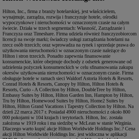
Hilton, Inc., firma z branży hotelarskiej, jest właścicielem,
wynajmuje, zarządza, rozwija i franczyzuje hotele, ośrodki
wypoczynkowe i nieruchomości w oznaczonym czasie na całym
świecie. Działa w trzech segmentach: Własność, Zarządzanie i
Franczyza oraz Timeshare. Firma udziela również franczyzobiorcom
licencji na swoje marki; świadczy usługi zarządzania hotelami na
rzecz osób trzecich; oraz wprowadza na rynek i sprzedaje prawa do
użytkowania nieruchomości w oznaczonym czasie należące do
Hilton i stron trzecich. Ponadto zapewnia finansowanie
konsumenckie, które obejmuje dochody z odsetek generowane od
udzielenia pożyczek konsumenckich w celu sfinansowania zakupu
okresów użytkowania nieruchomości w oznaczonym czasie. Firma
obsługuje hotele w ramach sieci Waldorf Astoria Hotels & Resorts,
Conrad Hotels & Resorts, Canopy by Hilton, Hilton Hotels &
Resorts, Curio - A Collection by Hilton, DoubleTree by Hilton,
Embassy Suites by Hilton, Hilton Garden Inn, Hampton by Hilton,
Tru by Hilton, Homewood Suites by Hilton, Home2 Suites by
Hilton, Hilton Grand Vacations i Tapestry Collection by Hilton. Na
dzień 22 marca 2017 r. Posiadał 4900 nieruchomości z około 800
000 pokojami w 104 krajach i terytoriach. Hilton, Inc. została
założona w 1919 roku i ma siedzibę w McLean w stanie Wirginia.
Dlaczego warto kupić akcje Hilton Worldwide Holdings Inc.? Cena
akcji Hilton Worldwide Holdings Inc. jest widoczna w aplikacji