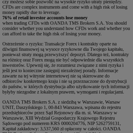
czy możesz sobie pozwolić na wysokie ryzyko utraty pieniędzy.
CFDs are complex instruments and come with a high risk of losing
money rapidly due to leverage.
76% of retail investor accounts lose money
when trading CFDs with OANDA TMS Brokers S.A. You should
consider whether you understand how CFDs work and whether you
can afford to take the high risk of losing your money.
Ostrzeżenie o ryzyku: Transakcje Forex i kontrakty oparte na
dźwigni finansowej są wysoce ryzykowne dla Twojego kapitału,
ponieważ straty mogą przewyższyć depozyt. Dlatego też, kontrakty
na różnicę oraz Forex mogą nie być odpowiednie dla wszystkich
inwestorów. Upewnij się, że rozumiesz związane z nimi ryzyka i
jeśli jest to konieczne zasięgnij niezależnej porady. Informacje
zawarte na tej witrynie internetowej nie są skierowane do
odbiorców konkretnego kraju i nie są przeznaczone do dystrybucji
do państw, w których dystrybucja albo użytkowanie tych informacji
byłyby niezgodne z lokalnym prawem, wymogami i regulacjami.
OANDA TMS Brokers S.A. z siedzibą w Warszawie, Warsaw
UNIT, Daszyńskiego 1, 00-843 Warszawa, wpisana do rejestru
przedsiębiorców przez Sąd Rejonowy dla m. st. Warszawy w
Warszawie, XIII Wydział Gospodarczy Krajowego Rejestru
Sądowego pod numerem KRS 0000204776, NIP 5262759131,
Kapitał zakładowy: 3,537,560 zł opłacony w całości. OANDA