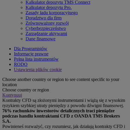
Kalkulator depozytu TMS Connect
Kalkulator depozytu Pro.
Zasady ładu korporacyjnego
Doradztwo dla firm
Zrównoważony rozwój
Cyberbezpieczeństwo
Zarządzanie aktywami
Dane finansowe
Dla Programistów
Informacje prawne
Pełna lista instrumentów
RODO
Ustawienia plików cookie
Choose another country or region to see content specific to your
location
Choose country or region
Kontynuuj
Kontrakty CFD są złożonymi instrumentami i wiążą się z wysokim
ryzykiem szybkiej utraty pieniędzy z powodu dźwigni finansowej.
76% rachunków inwestorów detalicznych traci pieniądze
podczas handlu kontraktami CFD z OANDA TMS Brokers
S.A.
Powinieneś rozważyć, czy rozumiesz, jak działają kontrakty CFD i