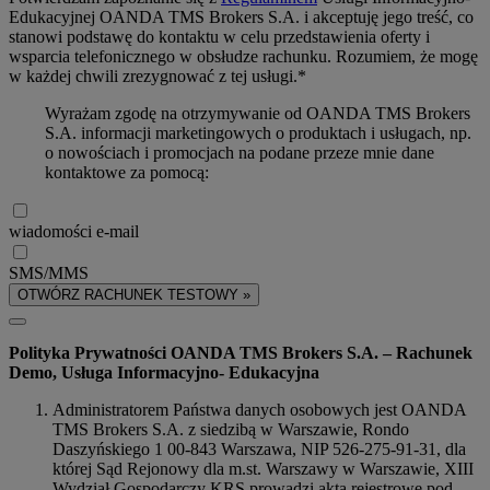
Edukacyjnej OANDA TMS Brokers S.A. i akceptuję jego treść, co
stanowi podstawę do kontaktu w celu przedstawienia oferty i
wsparcia telefonicznego w obsłudze rachunku. Rozumiem, że mogę
w każdej chwili zrezygnować z tej usługi.*
Wyrażam zgodę na otrzymywanie od OANDA TMS Brokers
S.A. informacji marketingowych o produktach i usługach, np.
o nowościach i promocjach na podane przeze mnie dane
kontaktowe za pomocą:
wiadomości e-mail
SMS/MMS
OTWÓRZ RACHUNEK TESTOWY »
Polityka Prywatności OANDA TMS Brokers S.A. – Rachunek
Demo, Usługa Informacyjno- Edukacyjna
Administratorem Państwa danych osobowych jest OANDA
TMS Brokers S.A. z siedzibą w Warszawie, Rondo
Daszyńskiego 1 00-843 Warszawa, NIP 526-275-91-31, dla
której Sąd Rejonowy dla m.st. Warszawy w Warszawie, XIII
Wydział Gospodarczy KRS prowadzi akta rejestrowe pod