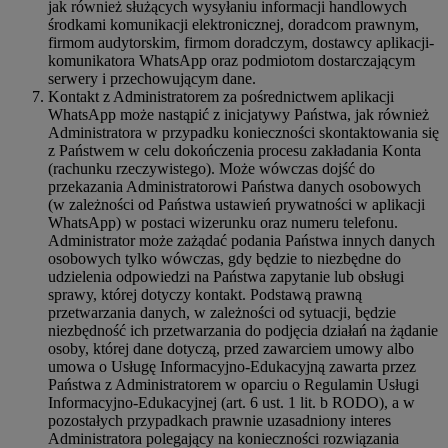
jak również służących wysyłaniu informacji handlowych
środkami komunikacji elektronicznej, doradcom prawnym,
firmom audytorskim, firmom doradczym, dostawcy aplikacji-
komunikatora WhatsApp oraz podmiotom dostarczającym
serwery i przechowującym dane.
Kontakt z Administratorem za pośrednictwem aplikacji
WhatsApp może nastąpić z inicjatywy Państwa, jak również
Administratora w przypadku konieczności skontaktowania się
z Państwem w celu dokończenia procesu zakładania Konta
(rachunku rzeczywistego). Może wówczas dojść do
przekazania Administratorowi Państwa danych osobowych
(w zależności od Państwa ustawień prywatności w aplikacji
WhatsApp) w postaci wizerunku oraz numeru telefonu.
Administrator może zażądać podania Państwa innych danych
osobowych tylko wówczas, gdy będzie to niezbędne do
udzielenia odpowiedzi na Państwa zapytanie lub obsługi
sprawy, której dotyczy kontakt. Podstawą prawną
przetwarzania danych, w zależności od sytuacji, będzie
niezbędność ich przetwarzania do podjęcia działań na żądanie
osoby, której dane dotyczą, przed zawarciem umowy albo
umowa o Usługę Informacyjno-Edukacyjną zawarta przez
Państwa z Administratorem w oparciu o Regulamin Usługi
Informacyjno-Edukacyjnej (art. 6 ust. 1 lit. b RODO), a w
pozostałych przypadkach prawnie uzasadniony interes
Administratora polegający na konieczności rozwiązania