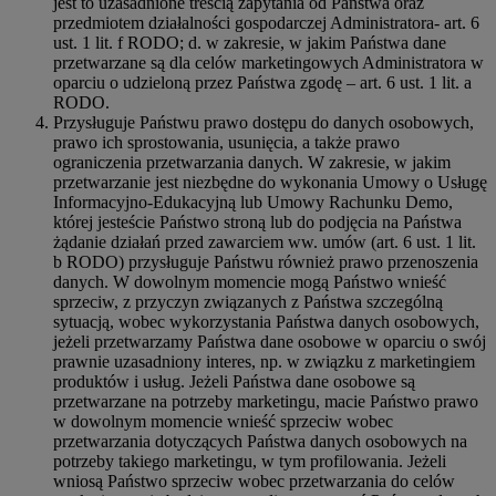
jest to uzasadnione treścią zapytania od Państwa oraz
przedmiotem działalności gospodarczej Administratora- art. 6
ust. 1 lit. f RODO; d. w zakresie, w jakim Państwa dane
przetwarzane są dla celów marketingowych Administratora w
oparciu o udzieloną przez Państwa zgodę – art. 6 ust. 1 lit. a
RODO.
Przysługuje Państwu prawo dostępu do danych osobowych,
prawo ich sprostowania, usunięcia, a także prawo
ograniczenia przetwarzania danych. W zakresie, w jakim
przetwarzanie jest niezbędne do wykonania Umowy o Usługę
Informacyjno-Edukacyjną lub Umowy Rachunku Demo,
której jesteście Państwo stroną lub do podjęcia na Państwa
żądanie działań przed zawarciem ww. umów (art. 6 ust. 1 lit.
b RODO) przysługuje Państwu również prawo przenoszenia
danych. W dowolnym momencie mogą Państwo wnieść
sprzeciw, z przyczyn związanych z Państwa szczególną
sytuacją, wobec wykorzystania Państwa danych osobowych,
jeżeli przetwarzamy Państwa dane osobowe w oparciu o swój
prawnie uzasadniony interes, np. w związku z marketingiem
produktów i usług. Jeżeli Państwa dane osobowe są
przetwarzane na potrzeby marketingu, macie Państwo prawo
w dowolnym momencie wnieść sprzeciw wobec
przetwarzania dotyczących Państwa danych osobowych na
potrzeby takiego marketingu, w tym profilowania. Jeżeli
wniosą Państwo sprzeciw wobec przetwarzania do celów