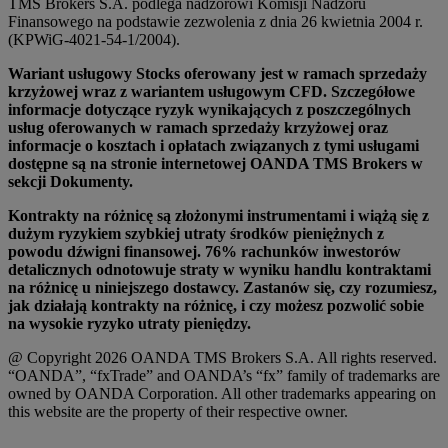
TMS Brokers S.A. podlega nadzorowi Komisji Nadzoru
Finansowego na podstawie zezwolenia z dnia 26 kwietnia 2004 r.
(KPWiG-4021-54-1/2004).
Wariant usługowy Stocks oferowany jest w ramach sprzedaży
krzyżowej wraz z wariantem usługowym CFD. Szczegółowe
informacje dotyczące ryzyk wynikających z poszczególnych
usług oferowanych w ramach sprzedaży krzyżowej oraz
informacje o kosztach i opłatach związanych z tymi usługami
dostępne są na stronie internetowej OANDA TMS Brokers w
sekcji Dokumenty.
Kontrakty na różnicę są złożonymi instrumentami i wiążą się z
dużym ryzykiem szybkiej utraty środków pieniężnych z
powodu dźwigni finansowej. 76% rachunków inwestorów
detalicznych odnotowuje straty w wyniku handlu kontraktami
na różnicę u niniejszego dostawcy. Zastanów się, czy rozumiesz,
jak działają kontrakty na różnicę, i czy możesz pozwolić sobie
na wysokie ryzyko utraty pieniędzy.
@ Copyright 2026 OANDA TMS Brokers S.A. All rights reserved.
“OANDA”, “fxTrade” and OANDA’s “fx” family of trademarks are
owned by OANDA Corporation. All other trademarks appearing on
this website are the property of their respective owner.