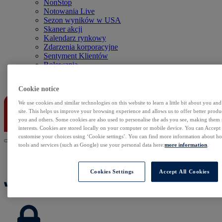
NonStop
Notowania Live
Sezon wyników w USA
Skaner akcji
Kalendarz rynkowy
Zdarzenia korporacyjne
Sentyment Klientów
Rolowania
Kontakt
Cookie notice
We use cookies and similar technologies on this website to learn a little bit about you an
site. This helps us improve your browsing experience and allows us to offer better produc
you and others. Some cookies are also used to personalise the ads you see, making them
interests. Cookies are stored locally on your computer or mobile device. You can Accept o
customise your choices using ‘Cookie settings’. You can find more information about 
tools and services (such as Google) use your personal data here:
more information
.
Cookies Settings
Accept All Cookies