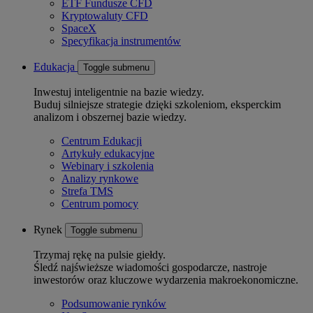
ETF Fundusze CFD
Kryptowaluty CFD
SpaceX
Specyfikacja instrumentów
Edukacja
Toggle submenu
Inwestuj inteligentnie na bazie wiedzy.
Buduj silniejsze strategie dzięki szkoleniom, eksperckim
analizom i obszernej bazie wiedzy.
Centrum Edukacji
Artykuły edukacyjne
Webinary i szkolenia
Analizy rynkowe
Strefa TMS
Centrum pomocy
Rynek
Toggle submenu
Trzymaj rękę na pulsie giełdy.
Śledź najświeższe wiadomości gospodarcze, nastroje
inwestorów oraz kluczowe wydarzenia makroekonomiczne.
Podsumowanie rynków