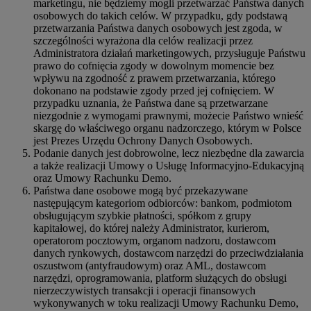
marketingu, nie będziemy mogli przetwarzać Państwa danych
osobowych do takich celów. W przypadku, gdy podstawą
przetwarzania Państwa danych osobowych jest zgoda, w
szczególności wyrażona dla celów realizacji przez
Administratora działań marketingowych, przysługuje Państwu
prawo do cofnięcia zgody w dowolnym momencie bez
wpływu na zgodność z prawem przetwarzania, którego
dokonano na podstawie zgody przed jej cofnięciem. W
przypadku uznania, że Państwa dane są przetwarzane
niezgodnie z wymogami prawnymi, możecie Państwo wnieść
skargę do właściwego organu nadzorczego, którym w Polsce
jest Prezes Urzędu Ochrony Danych Osobowych.
Podanie danych jest dobrowolne, lecz niezbędne dla zawarcia
a także realizacji Umowy o Usługę Informacyjno-Edukacyjną
oraz Umowy Rachunku Demo.
Państwa dane osobowe mogą być przekazywane
następującym kategoriom odbiorców: bankom, podmiotom
obsługującym szybkie płatności, spółkom z grupy
kapitałowej, do której należy Administrator, kurierom,
operatorom pocztowym, organom nadzoru, dostawcom
danych rynkowych, dostawcom narzędzi do przeciwdziałania
oszustwom (antyfraudowym) oraz AML, dostawcom
narzędzi, oprogramowania, platform służących do obsługi
nierzeczywistych transakcji i operacji finansowych
wykonywanych w toku realizacji Umowy Rachunku Demo,