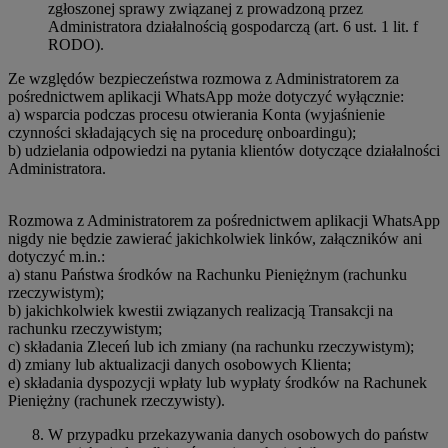
zgłoszonej sprawy związanej z prowadzoną przez
Administratora działalnością gospodarczą (art. 6 ust. 1 lit. f
RODO).
Ze względów bezpieczeństwa rozmowa z Administratorem za
pośrednictwem aplikacji WhatsApp może dotyczyć wyłącznie:
a) wsparcia podczas procesu otwierania Konta (wyjaśnienie
czynności składających się na procedurę onboardingu);
b) udzielania odpowiedzi na pytania klientów dotyczące działalności
Administratora.
Rozmowa z Administratorem za pośrednictwem aplikacji WhatsApp
nigdy nie będzie zawierać jakichkolwiek linków, załączników ani
dotyczyć m.in.:
a) stanu Państwa środków na Rachunku Pieniężnym (rachunku
rzeczywistym);
b) jakichkolwiek kwestii związanych realizacją Transakcji na
rachunku rzeczywistym;
c) składania Zleceń lub ich zmiany (na rachunku rzeczywistym);
d) zmiany lub aktualizacji danych osobowych Klienta;
e) składania dyspozycji wpłaty lub wypłaty środków na Rachunek
Pieniężny (rachunek rzeczywisty).
W przypadku przekazywania danych osobowych do państw