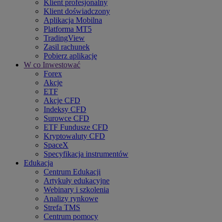
Klient profesjonalny
Klient doświadczony
Aplikacja Mobilna
Platforma MT5
TradingView
Zasil rachunek
Pobierz aplikację
W co Inwestować
Forex
Akcje
ETF
Akcje CFD
Indeksy CFD
Surowce CFD
ETF Fundusze CFD
Kryptowaluty CFD
SpaceX
Specyfikacja instrumentów
Edukacja
Centrum Edukacji
Artykuły edukacyjne
Webinary i szkolenia
Analizy rynkowe
Strefa TMS
Centrum pomocy