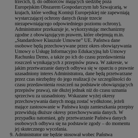
trzecich, tj. do odbiorców mających siedzibę poza
Europejskim Obszarem Gospodarczym lub Szwajcarią, w
krajach, które według Komisji Europejskiej nie zapewniają
wystarczającej ochrony danych (kraje trzecie
niezapewniającego odpowiedniego poziomu ochrony),
Administrator przekazuje je, wykorzystując mechanizmy
zgodne z obowiązującym prawem, które obejmują m.in.
„Standardowe Klauzule Umowne” UE. Państwa dane
osobowe będą przechowywane przez okres obowiązywania
Umowy o Usługę Informacyjno Edukacyjną lub Umowy
Rachunku Demo, a także po ich do czasu przedawnienia
roszczeń wynikających z przepisów prawa. W zakresie, w
jakim przetwarzanie danych odbywa się w oparciu o prawnie
uzasadniony interes Administratora, dane będą przetwarzane
przez czas niezbędny do jego realizacji (w szczególności do
czasu przedawnienia roszczeń na podstawie obowiązujących
przepisów prawa), nie dłużej jednak niż do czasu uznania
sprzeciwu za uzasadniony. Wskazane wyżej okresy
przechowywania danych mogą zostać wydłużone, jeżeli
mające zastosowanie w Państwa kraju zamieszkania przepisy
przewidują dłuższe okresy przechowywania danych. W
przypadku natomiast, gdy przetwarzanie Państwa danych
osobowych odbywa się na podstawie zgody – do momentu
jej skutecznego wycofania.
Administrator nie będzie stosował wobec Państwa