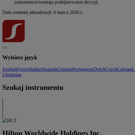
zautomatyzowanego podejmowania decyzji.
Data ostatniej aktualizacji: 4 marca 2026 r.
Wybierz język
English
French
Italian
Spanish
German
Portuguese
Dutch
Czech
Latvian
L
Ukrainian
Szukaj instrumentu
Hilton Worldwide Holdings Inc.