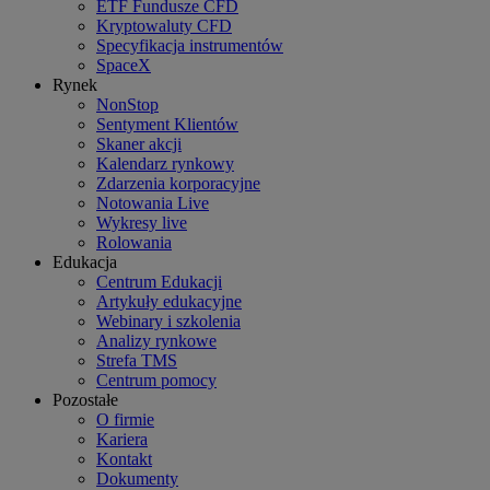
ETF Fundusze CFD
Kryptowaluty CFD
Specyfikacja instrumentów
SpaceX
Rynek
NonStop
Sentyment Klientów
Skaner akcji
Kalendarz rynkowy
Zdarzenia korporacyjne
Notowania Live
Wykresy live
Rolowania
Edukacja
Centrum Edukacji
Artykuły edukacyjne
Webinary i szkolenia
Analizy rynkowe
Strefa TMS
Centrum pomocy
Pozostałe
O firmie
Kariera
Kontakt
Dokumenty