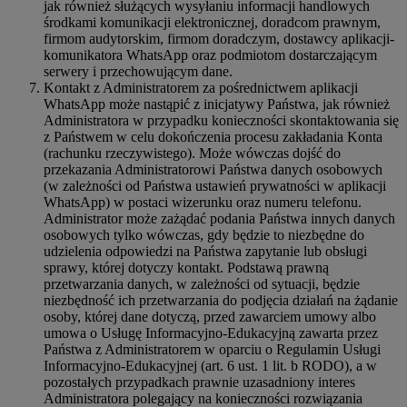
jak również służących wysyłaniu informacji handlowych
środkami komunikacji elektronicznej, doradcom prawnym,
firmom audytorskim, firmom doradczym, dostawcy aplikacji-
komunikatora WhatsApp oraz podmiotom dostarczającym
serwery i przechowującym dane.
Kontakt z Administratorem za pośrednictwem aplikacji
WhatsApp może nastąpić z inicjatywy Państwa, jak również
Administratora w przypadku konieczności skontaktowania się
z Państwem w celu dokończenia procesu zakładania Konta
(rachunku rzeczywistego). Może wówczas dojść do
przekazania Administratorowi Państwa danych osobowych
(w zależności od Państwa ustawień prywatności w aplikacji
WhatsApp) w postaci wizerunku oraz numeru telefonu.
Administrator może zażądać podania Państwa innych danych
osobowych tylko wówczas, gdy będzie to niezbędne do
udzielenia odpowiedzi na Państwa zapytanie lub obsługi
sprawy, której dotyczy kontakt. Podstawą prawną
przetwarzania danych, w zależności od sytuacji, będzie
niezbędność ich przetwarzania do podjęcia działań na żądanie
osoby, której dane dotyczą, przed zawarciem umowy albo
umowa o Usługę Informacyjno-Edukacyjną zawarta przez
Państwa z Administratorem w oparciu o Regulamin Usługi
Informacyjno-Edukacyjnej (art. 6 ust. 1 lit. b RODO), a w
pozostałych przypadkach prawnie uzasadniony interes
Administratora polegający na konieczności rozwiązania