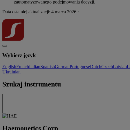
zautomatyzowanego podejmowania decyzji.
Data ostatniej aktualizacji: 4 marca 2026 r.
Wybierz język
English
French
Italian
Spanish
German
Portuguese
Dutch
Czech
Latvian
L
Ukrainian
Szukaj instrumentu
Haemonetics Corp