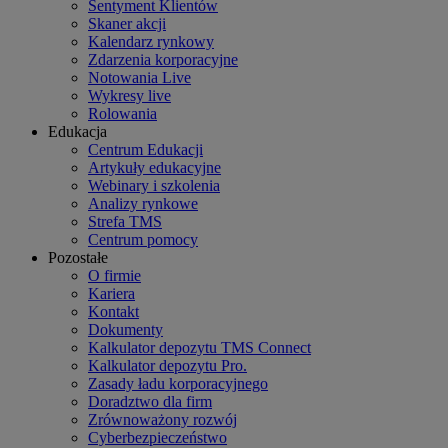
Sentyment Klientów
Skaner akcji
Kalendarz rynkowy
Zdarzenia korporacyjne
Notowania Live
Wykresy live
Rolowania
Edukacja
Centrum Edukacji
Artykuły edukacyjne
Webinary i szkolenia
Analizy rynkowe
Strefa TMS
Centrum pomocy
Pozostałe
O firmie
Kariera
Kontakt
Dokumenty
Kalkulator depozytu TMS Connect
Kalkulator depozytu Pro.
Zasady ładu korporacyjnego
Doradztwo dla firm
Zrównoważony rozwój
Cyberbezpieczeństwo