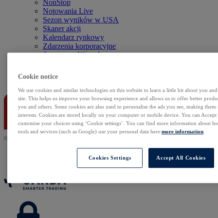
NonStop
Notowania Live
Sezon wyników w USA
Skaner akcji
Kalendarz rynkowy
Zdarzenia korporacyjne
Sentyment Klientów
Rolowania
Cookie notice
Kontakt
We use cookies and similar technologies on this website to learn a little bit about you an
site. This helps us improve your browsing experience and allows us to offer better produc
you and others. Some cookies are also used to personalise the ads you see, making them
interests. Cookies are stored locally on your computer or mobile device. You can Accept o
customise your choices using ‘Cookie settings’. You can find more information about 
tools and services (such as Google) use your personal data here:
more information
.
Cookies Settings
Accept All Cookies