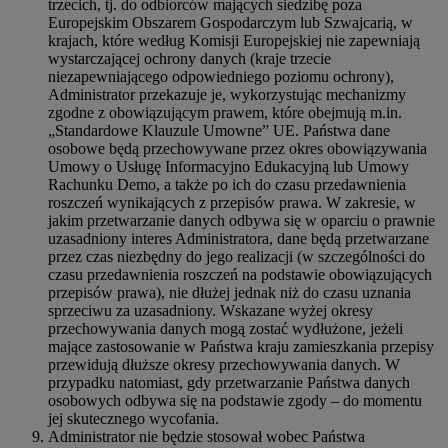
trzecich, tj. do odbiorców mających siedzibę poza
Europejskim Obszarem Gospodarczym lub Szwajcarią, w
krajach, które według Komisji Europejskiej nie zapewniają
wystarczającej ochrony danych (kraje trzecie
niezapewniającego odpowiedniego poziomu ochrony),
Administrator przekazuje je, wykorzystując mechanizmy
zgodne z obowiązującym prawem, które obejmują m.in.
„Standardowe Klauzule Umowne” UE. Państwa dane
osobowe będą przechowywane przez okres obowiązywania
Umowy o Usługę Informacyjno Edukacyjną lub Umowy
Rachunku Demo, a także po ich do czasu przedawnienia
roszczeń wynikających z przepisów prawa. W zakresie, w
jakim przetwarzanie danych odbywa się w oparciu o prawnie
uzasadniony interes Administratora, dane będą przetwarzane
przez czas niezbędny do jego realizacji (w szczególności do
czasu przedawnienia roszczeń na podstawie obowiązujących
przepisów prawa), nie dłużej jednak niż do czasu uznania
sprzeciwu za uzasadniony. Wskazane wyżej okresy
przechowywania danych mogą zostać wydłużone, jeżeli
mające zastosowanie w Państwa kraju zamieszkania przepisy
przewidują dłuższe okresy przechowywania danych. W
przypadku natomiast, gdy przetwarzanie Państwa danych
osobowych odbywa się na podstawie zgody – do momentu
jej skutecznego wycofania.
Administrator nie będzie stosował wobec Państwa