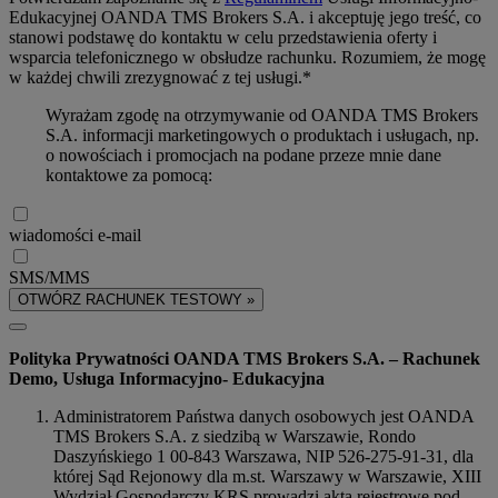
Edukacyjnej OANDA TMS Brokers S.A. i akceptuję jego treść, co
stanowi podstawę do kontaktu w celu przedstawienia oferty i
wsparcia telefonicznego w obsłudze rachunku. Rozumiem, że mogę
w każdej chwili zrezygnować z tej usługi.*
Wyrażam zgodę na otrzymywanie od OANDA TMS Brokers
S.A. informacji marketingowych o produktach i usługach, np.
o nowościach i promocjach na podane przeze mnie dane
kontaktowe za pomocą:
wiadomości e-mail
SMS/MMS
OTWÓRZ RACHUNEK TESTOWY »
Polityka Prywatności OANDA TMS Brokers S.A. – Rachunek
Demo, Usługa Informacyjno- Edukacyjna
Administratorem Państwa danych osobowych jest OANDA
TMS Brokers S.A. z siedzibą w Warszawie, Rondo
Daszyńskiego 1 00-843 Warszawa, NIP 526-275-91-31, dla
której Sąd Rejonowy dla m.st. Warszawy w Warszawie, XIII
Wydział Gospodarczy KRS prowadzi akta rejestrowe pod