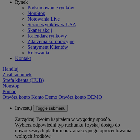
Rynek
Podsumowanie rynków
NonStop
Notowania Live
Sezon wyników w USA
Skaner akcji
Kalendarz rynkowy
Zdarzenia korporacyjne
Sentyment Klientów
Rolowania
Kontakt
Handluj
Zasil rachunek
Strefa klienta (HUB)
Nonstop
Pomoc
Otwórz konto
Konto
Demo
Otwórz konto DEMO
Inwestuj
Toggle submenu
Zarządzaj Twoim kapitałem w wygodny sposób.
Wybierz odpowiedni typ rachunku i zyskaj dostęp do
nowoczesnych platform oraz atrakcyjnego oprocentowania
wolnych środków.