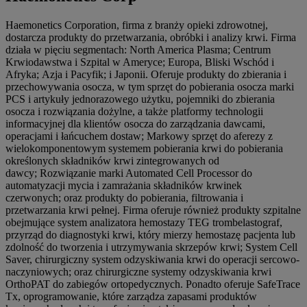
Haemonetics Corporation, firma z branży opieki zdrowotnej,
dostarcza produkty do przetwarzania, obróbki i analizy krwi. Firma
działa w pięciu segmentach: North America Plasma; Centrum
Krwiodawstwa i Szpital w Ameryce; Europa, Bliski Wschód i
Afryka; Azja i Pacyfik; i Japonii. Oferuje produkty do zbierania i
przechowywania osocza, w tym sprzęt do pobierania osocza marki
PCS i artykuły jednorazowego użytku, pojemniki do zbierania
osocza i rozwiązania dożylne, a także platformy technologii
informacyjnej dla klientów osocza do zarządzania dawcami,
operacjami i łańcuchem dostaw; Markowy sprzęt do aferezy z
wielokomponentowym systemem pobierania krwi do pobierania
określonych składników krwi zintegrowanych od
dawcy; Rozwiązanie marki Automated Cell Processor do
automatyzacji mycia i zamrażania składników krwinek
czerwonych; oraz produkty do pobierania, filtrowania i
przetwarzania krwi pełnej. Firma oferuje również produkty szpitalne
obejmujące system analizatora hemostazy TEG trombelastograf,
przyrząd do diagnostyki krwi, który mierzy hemostazę pacjenta lub
zdolność do tworzenia i utrzymywania skrzepów krwi; System Cell
Saver, chirurgiczny system odzyskiwania krwi do operacji sercowo-
naczyniowych; oraz chirurgiczne systemy odzyskiwania krwi
OrthoPAT do zabiegów ortopedycznych. Ponadto oferuje SafeTrace
Tx, oprogramowanie, które zarządza zapasami produktów