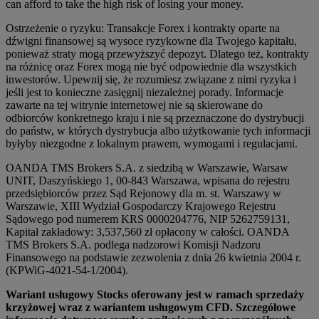
can afford to take the high risk of losing your money.
Ostrzeżenie o ryzyku: Transakcje Forex i kontrakty oparte na
dźwigni finansowej są wysoce ryzykowne dla Twojego kapitału,
ponieważ straty mogą przewyższyć depozyt. Dlatego też, kontrakty
na różnicę oraz Forex mogą nie być odpowiednie dla wszystkich
inwestorów. Upewnij się, że rozumiesz związane z nimi ryzyka i
jeśli jest to konieczne zasięgnij niezależnej porady. Informacje
zawarte na tej witrynie internetowej nie są skierowane do
odbiorców konkretnego kraju i nie są przeznaczone do dystrybucji
do państw, w których dystrybucja albo użytkowanie tych informacji
byłyby niezgodne z lokalnym prawem, wymogami i regulacjami.
OANDA TMS Brokers S.A. z siedzibą w Warszawie, Warsaw
UNIT, Daszyńskiego 1, 00-843 Warszawa, wpisana do rejestru
przedsiębiorców przez Sąd Rejonowy dla m. st. Warszawy w
Warszawie, XIII Wydział Gospodarczy Krajowego Rejestru
Sądowego pod numerem KRS 0000204776, NIP 5262759131,
Kapitał zakładowy: 3,537,560 zł opłacony w całości. OANDA
TMS Brokers S.A. podlega nadzorowi Komisji Nadzoru
Finansowego na podstawie zezwolenia z dnia 26 kwietnia 2004 r.
(KPWiG-4021-54-1/2004).
Wariant usługowy Stocks oferowany jest w ramach sprzedaży
krzyżowej wraz z wariantem usługowym CFD. Szczegółowe