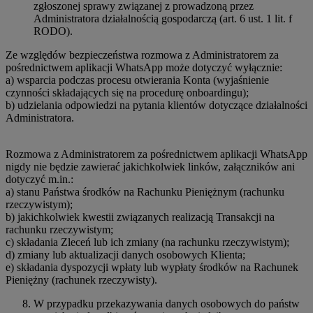
zgłoszonej sprawy związanej z prowadzoną przez
Administratora działalnością gospodarczą (art. 6 ust. 1 lit. f
RODO).
Ze względów bezpieczeństwa rozmowa z Administratorem za
pośrednictwem aplikacji WhatsApp może dotyczyć wyłącznie:
a) wsparcia podczas procesu otwierania Konta (wyjaśnienie
czynności składających się na procedurę onboardingu);
b) udzielania odpowiedzi na pytania klientów dotyczące działalności
Administratora.
Rozmowa z Administratorem za pośrednictwem aplikacji WhatsApp
nigdy nie będzie zawierać jakichkolwiek linków, załączników ani
dotyczyć m.in.:
a) stanu Państwa środków na Rachunku Pieniężnym (rachunku
rzeczywistym);
b) jakichkolwiek kwestii związanych realizacją Transakcji na
rachunku rzeczywistym;
c) składania Zleceń lub ich zmiany (na rachunku rzeczywistym);
d) zmiany lub aktualizacji danych osobowych Klienta;
e) składania dyspozycji wpłaty lub wypłaty środków na Rachunek
Pieniężny (rachunek rzeczywisty).
W przypadku przekazywania danych osobowych do państw