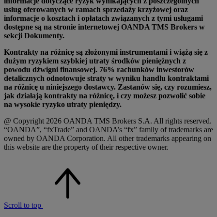
informacje dotyczące ryzyk wynikających z poszczególnych
usług oferowanych w ramach sprzedaży krzyżowej oraz
informacje o kosztach i opłatach związanych z tymi usługami
dostępne są na stronie internetowej OANDA TMS Brokers w
sekcji Dokumenty.
Kontrakty na różnicę są złożonymi instrumentami i wiążą się z
dużym ryzykiem szybkiej utraty środków pieniężnych z
powodu dźwigni finansowej. 76% rachunków inwestorów
detalicznych odnotowuje straty w wyniku handlu kontraktami
na różnicę u niniejszego dostawcy. Zastanów się, czy rozumiesz,
jak działają kontrakty na różnicę, i czy możesz pozwolić sobie
na wysokie ryzyko utraty pieniędzy.
@ Copyright 2026 OANDA TMS Brokers S.A. All rights reserved.
“OANDA”, “fxTrade” and OANDA’s “fx” family of trademarks are
owned by OANDA Corporation. All other trademarks appearing on
this website are the property of their respective owner.
Scroll to top