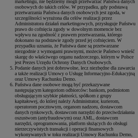
marketingu, nie będziemy mogli przetwarzać Państwa danych
osobowych do takich celów. W przypadku, gdy podstawą
przetwarzania Państwa danych osobowych jest zgoda, w
szczególności wyrażona dla celów realizacji przez
Administratora działań marketingowych, przysługuje Państwu
prawo do cofnięcia zgody w dowolnym momencie bez
wpływu na zgodność z prawem przetwarzania, którego
dokonano na podstawie zgody przed jej cofnięciem. W
przypadku uznania, że Państwa dane są przetwarzane
niezgodnie z wymogami prawnymi, możecie Państwo wnieść
skargę do właściwego organu nadzorczego, którym w Polsce
jest Prezes Urzędu Ochrony Danych Osobowych.
Podanie danych jest dobrowolne, lecz niezbędne dla zawarcia
a także realizacji Umowy o Usługę Informacyjno-Edukacyjną
oraz Umowy Rachunku Demo.
Państwa dane osobowe mogą być przekazywane
następującym kategoriom odbiorców: bankom, podmiotom
obsługującym szybkie płatności, spółkom z grupy
kapitałowej, do której należy Administrator, kurierom,
operatorom pocztowym, organom nadzoru, dostawcom
danych rynkowych, dostawcom narzędzi do przeciwdziałania
oszustwom (antyfraudowym) oraz AML, dostawcom
narzędzi, oprogramowania, platform służących do obsługi
nierzeczywistych transakcji i operacji finansowych
wykonywanych w toku realizacji Umowy Rachunku Demo,