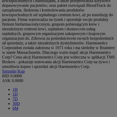
krwiopochodnych i transfuzjami, a także przeprowadza krzyżowe
dopasowywanie pacjentów; oraz pakiet rozwiązań BloodTrack do
zarządzania, śledzenia i kontrolowania produktów
krwiopochodnych od szpitalnego centrum krwi, aż po transfuzję do
pacjenta. Firma wprowadza na rynek i sprzedaje swoje produkty
firmom biofarmaceutycznym, grupom pobierającym krew i
niezależnym centrom krwi, szpitalom i dostawcom usług
szpitalnych, grupowym organizacjom zakupowym i krajowym
organizacjom ds. Zdrowia za pośrednictwem swoich bezpośrednich
sił sprzedaży, a także niezależnych dystrybutorów. Haemonetics
Corporation została założona w 1971 roku i ma siedzibę w Braintree
w stanie Massachusetts. Dlaczego warto kupić akcje Haemonetics
Corp? Cena akcji Haemonetics Corp jest widoczna w aplikacji TMS
Brokers - pokazuje notowania akcji Haemonetics Corp na żywo i
umożliwia kupno i sprzedaż akcji Haemonetics Corp.
Sprzedaj
Kup
BID
0.0000
ASK
0.0000
1H
1D
7D
30D
6M