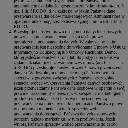
jest to uzasadnione treścią zapytania od Państwa oraz
przedmiotem działalności gospodarczej Administratora- art. 6
ust. 1 lit. f RODO; d. w zakresie, w jakim Państwa dane
przetwarzane są dla celów marketingowych Administratora w
oparciu o udzieloną przez Państwa zgodę – art. 6 ust. 1 lit. a
RODO.
Przysługuje Państwu prawo dostępu do danych osobowych,
prawo ich sprostowania, usunięcia, a także prawo
ograniczenia przetwarzania danych. W zakresie, w jakim
przetwarzanie jest niezbędne do wykonania Umowy o Usługę
Informacyjno-Edukacyjną lub Umowy Rachunku Demo,
której jesteście Państwo stroną lub do podjęcia na Państwa
żądanie działań przed zawarciem ww. umów (art. 6 ust. 1 lit.
b RODO) przysługuje Państwu również prawo przenoszenia
danych. W dowolnym momencie mogą Państwo wnieść
sprzeciw, z przyczyn związanych z Państwa szczególną
sytuacją, wobec wykorzystania Państwa danych osobowych,
jeżeli przetwarzamy Państwa dane osobowe w oparciu o swój
prawnie uzasadniony interes, np. w związku z marketingiem
produktów i usług. Jeżeli Państwa dane osobowe są
przetwarzane na potrzeby marketingu, macie Państwo prawo
w dowolnym momencie wnieść sprzeciw wobec
przetwarzania dotyczących Państwa danych osobowych na
potrzeby takiego marketingu, w tym profilowania. Jeżeli
wniosą Państwo sprzeciw wobec przetwarzania do celów