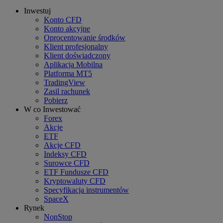
Inwestuj
Konto CFD
Konto akcyjne
Oprocentowanie środków
Klient profesjonalny
Klient doświadczony
Aplikacja Mobilna
Platforma MT5
TradingView
Zasil rachunek
Pobierz
W co Inwestować
Forex
Akcje
ETF
Akcje CFD
Indeksy CFD
Surowce CFD
ETF Fundusze CFD
Kryptowaluty CFD
Specyfikacja instrumentów
SpaceX
Rynek
NonStop