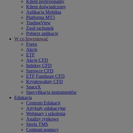
Klient profesjonalny
Klient doświadczony
Aplikacja Mobilna
Platforma MT5
TradingView
Zasil rachunek
Pobierz aplikację
W co Inwestować
Forex
Akcje
ETF
Akcje CFD
Indeksy CFD
Surowce CFD
ETF Fundusze CFD
Kryptowaluty CFD
SpaceX
Specyfikacja instrumentów
Edukacja
Centrum Edukacji
Artykuły edukacyjne
Webinary i szkolenia
Analizy rynkowe
Strefa TMS
Centrum pomocy