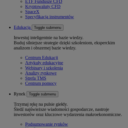
ETF Fundusze CFD
Kryptowaluty CFD
SpaceX
Specyfikacja instrumentów
Edukacja
Toggle submenu
Inwestuj inteligentnie na bazie wiedzy.
Buduj silniejsze strategie dzięki szkoleniom, eksperckim
analizom i obszernej bazie wiedzy.
Centrum Edukacji
Artykuły edukacyjne
Webinary i szkolenia
Analizy rynkowe
Strefa TMS
Centrum pomocy
Rynek
Toggle submenu
Trzymaj rękę na pulsie giełdy.
Śledź najświeższe wiadomości gospodarcze, nastroje
inwestorów oraz kluczowe wydarzenia makroekonomiczne.
Podsumowanie rynków