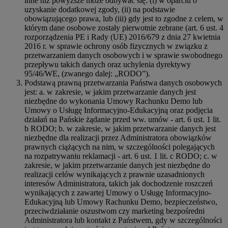
inne niż powyższe może odbywać się: (i) w oparciu o
uzyskanie dodatkowej zgody, (ii) na podstawie
obowiązującego prawa, lub (iii) gdy jest to zgodne z celem, w
którym dane osobowe zostały pierwotnie zebrane (art. 6 ust. 4
rozporządzenia PE i Rady (UE) 2016/679 z dnia 27 kwietnia
2016 r. w sprawie ochrony osób fizycznych w związku z
przetwarzaniem danych osobowych i w sprawie swobodnego
przepływu takich danych oraz uchylenia dyrektywy
95/46/WE, (zwanego dalej: „RODO”).
Podstawą prawną przetwarzania Państwa danych osobowych
jest: a. w zakresie, w jakim przetwarzanie danych jest
niezbędne do wykonania Umowy Rachunku Demo lub
Umowy o Usługę Informacyjno-Edukacyjną oraz podjęcia
działań na Pańskie żądanie przed ww. umów - art. 6 ust. 1 lit.
b RODO; b. w zakresie, w jakim przetwarzanie danych jest
niezbędne dla realizacji przez Administratora obowiązków
prawnych ciążących na nim, w szczególności polegających
na rozpatrywaniu reklamacji - art. 6 ust. 1 lit. c RODO; c. w
zakresie, w jakim przetwarzanie danych jest niezbędne do
realizacji celów wynikających z prawnie uzasadnionych
interesów Administratora, takich jak dochodzenie roszczeń
wynikających z zawartej Umowy o Usługę Informacyjno-
Edukacyjną lub Umowy Rachunku Demo, bezpieczeństwo,
przeciwdziałanie oszustwom czy marketing bezpośredni
Administratora lub kontakt z Państwem, gdy w szczególności