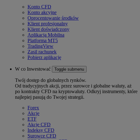
Konto CFD
Konto akcyjne
Oprocentowanie środków
Klient profesjonalny
Klient doświadczony
Aplikacja Mobilna
Platforma MT5
TradingView
Zasil rachunek
Pobierz aplikację
W co Inwestować
Toggle submenu
Twój dostęp do globalnych rynków.
Od tradycyjnych akcji, przez surowce i globalne waluty, aż
po kontrakty CFD na kryptowaluty. Odkryj instrumenty, które
najlepiej pasują do Twojej strategii.
Forex
Akcje
ETF
Akcje CFD
Indeksy CFD
Surowce CFD