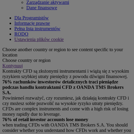
Zarządzanie aktywami
Dane finansowe
Dla Programistów
Informacje prawne
Pełna lista instrumentów
RODO
Ustawienia plików cookie
Choose another country or region to see content specific to your
location
Choose country or region
Kontynuuj
Kontrakty CFD są złożonymi instrumentami i wiążą się z wysokim
ryzykiem szybkiej utraty pieniędzy z powodu dźwigni finansowej.
76% rachunków inwestorów detalicznych traci pieniądze
podczas handlu kontraktami CFD z OANDA TMS Brokers
S.A.
Powinieneś rozważyć, czy rozumiesz, jak działają kontrakty CFD i
czy możesz sobie pozwolić na wysokie ryzyko utraty pieniędzy.
CFDs are complex instruments and come with a high risk of losing
money rapidly due to leverage.
76% of retail investor accounts lose money
when trading CFDs with OANDA TMS Brokers S.A. You should
consider whether you understand how CFDs work and whether you