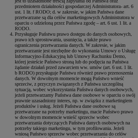
jest to uzasadnione treścią zapytania od Państwa oraz
przedmiotem działalności gospodarczej Administratora- art. 6
ust. 1 lit. f RODO; d. w zakresie, w jakim Państwa dane
przetwarzane są dla celów marketingowych Administratora w
oparciu o udzieloną przez Państwa zgodę – art. 6 ust. 1 lit. a
RODO.
Przysługuje Państwu prawo dostępu do danych osobowych,
prawo ich sprostowania, usunięcia, a także prawo
ograniczenia przetwarzania danych. W zakresie, w jakim
przetwarzanie jest niezbędne do wykonania Umowy o Usługę
Informacyjno-Edukacyjną lub Umowy Rachunku Demo,
której jesteście Państwo stroną lub do podjęcia na Państwa
żądanie działań przed zawarciem ww. umów (art. 6 ust. 1 lit.
b RODO) przysługuje Państwu również prawo przenoszenia
danych. W dowolnym momencie mogą Państwo wnieść
sprzeciw, z przyczyn związanych z Państwa szczególną
sytuacją, wobec wykorzystania Państwa danych osobowych,
jeżeli przetwarzamy Państwa dane osobowe w oparciu o swój
prawnie uzasadniony interes, np. w związku z marketingiem
produktów i usług. Jeżeli Państwa dane osobowe są
przetwarzane na potrzeby marketingu, macie Państwo prawo
w dowolnym momencie wnieść sprzeciw wobec
przetwarzania dotyczących Państwa danych osobowych na
potrzeby takiego marketingu, w tym profilowania. Jeżeli
wniosą Państwo sprzeciw wobec przetwarzania do celów