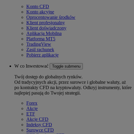
Konto CFD
Konto akcyjne
Oprocentowanie środków
Klient profesjonalny
Klient doświadczony
Aplikacja Mobilna
Platforma MT5
TradingView
Zasil rachunek
Pobierz aplikację
W co Inwestować
Toggle submenu
Twój dostęp do globalnych rynków.
Od tradycyjnych akcji, przez surowce i globalne waluty, aż
po kontrakty CFD na kryptowaluty. Odkryj instrumenty, które
najlepiej pasują do Twojej strategii.
Forex
Akcje
ETF
Akcje CFD
Indeksy CFD
Surowce CFD