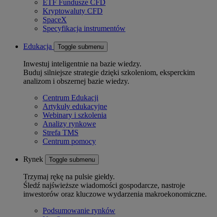
ETF Fundusze CFD
Kryptowaluty CFD
SpaceX
Specyfikacja instrumentów
Edukacja
Toggle submenu
Inwestuj inteligentnie na bazie wiedzy.
Buduj silniejsze strategie dzięki szkoleniom, eksperckim
analizom i obszernej bazie wiedzy.
Centrum Edukacji
Artykuły edukacyjne
Webinary i szkolenia
Analizy rynkowe
Strefa TMS
Centrum pomocy
Rynek
Toggle submenu
Trzymaj rękę na pulsie giełdy.
Śledź najświeższe wiadomości gospodarcze, nastroje
inwestorów oraz kluczowe wydarzenia makroekonomiczne.
Podsumowanie rynków