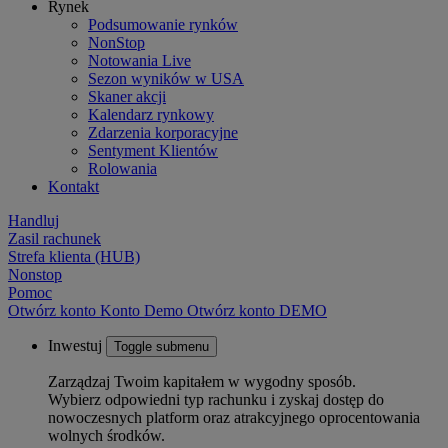
Rynek
Podsumowanie rynków
NonStop
Notowania Live
Sezon wyników w USA
Skaner akcji
Kalendarz rynkowy
Zdarzenia korporacyjne
Sentyment Klientów
Rolowania
Kontakt
Handluj
Zasil rachunek
Strefa klienta (HUB)
Nonstop
Pomoc
Otwórz konto
Konto
Demo
Otwórz konto DEMO
Inwestuj
Toggle submenu
Zarządzaj Twoim kapitałem w wygodny sposób.
Wybierz odpowiedni typ rachunku i zyskaj dostęp do
nowoczesnych platform oraz atrakcyjnego oprocentowania
wolnych środków.