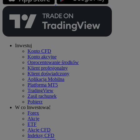
Inwestuj
Konto CFD
Konto akcyjne
Oprocentowanie środków
Klient profesjonalny
Klient doświadczony
Aplikacja Mobilna
Platforma MT5
TradingView
Zasil rachunek
Pobierz
W co Inwestować
Forex
Akcje
ETF
Akcje CFD
Indeksy CFD