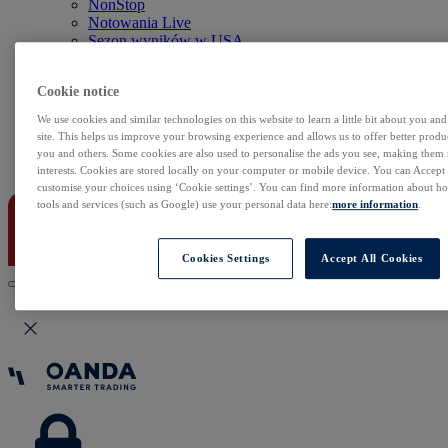
NonStop
Notowania Live
Sezon wyników w USA
Skaner akcji
Kalendarz rynkowy
Cookie notice
Zdarzenia korporacyjne
Sentyment Klientów
We use cookies and similar technologies on this website to learn a little bit about you an
Rolowania
site. This helps us improve your browsing experience and allows us to offer better produc
you and others. Some cookies are also used to personalise the ads you see, making them
Kontakt
interests. Cookies are stored locally on your computer or mobile device. You can Accept o
customise your choices using ‘Cookie settings’. You can find more information about 
tools and services (such as Google) use your personal data here:
more information
.
Cookies Settings
Accept All Cookies