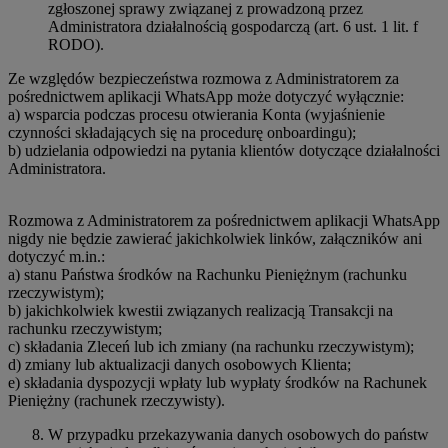
zgłoszonej sprawy związanej z prowadzoną przez
Administratora działalnością gospodarczą (art. 6 ust. 1 lit. f
RODO).
Ze względów bezpieczeństwa rozmowa z Administratorem za
pośrednictwem aplikacji WhatsApp może dotyczyć wyłącznie:
a) wsparcia podczas procesu otwierania Konta (wyjaśnienie
czynności składających się na procedurę onboardingu);
b) udzielania odpowiedzi na pytania klientów dotyczące działalności
Administratora.
Rozmowa z Administratorem za pośrednictwem aplikacji WhatsApp
nigdy nie będzie zawierać jakichkolwiek linków, załączników ani
dotyczyć m.in.:
a) stanu Państwa środków na Rachunku Pieniężnym (rachunku
rzeczywistym);
b) jakichkolwiek kwestii związanych realizacją Transakcji na
rachunku rzeczywistym;
c) składania Zleceń lub ich zmiany (na rachunku rzeczywistym);
d) zmiany lub aktualizacji danych osobowych Klienta;
e) składania dyspozycji wpłaty lub wypłaty środków na Rachunek
Pieniężny (rachunek rzeczywisty).
W przypadku przekazywania danych osobowych do państw