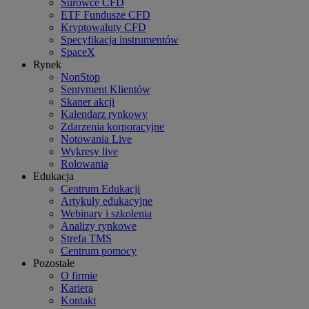
Surowce CFD
ETF Fundusze CFD
Kryptowaluty CFD
Specyfikacja instrumentów
SpaceX
Rynek
NonStop
Sentyment Klientów
Skaner akcji
Kalendarz rynkowy
Zdarzenia korporacyjne
Notowania Live
Wykresy live
Rolowania
Edukacja
Centrum Edukacji
Artykuły edukacyjne
Webinary i szkolenia
Analizy rynkowe
Strefa TMS
Centrum pomocy
Pozostałe
O firmie
Kariera
Kontakt