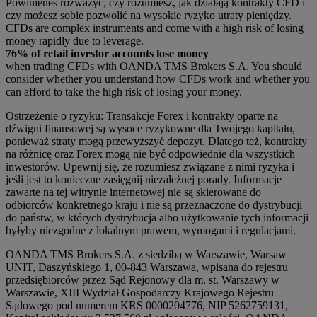
Powinieneś rozważyć, czy rozumiesz, jak działają kontrakty CFD i
czy możesz sobie pozwolić na wysokie ryzyko utraty pieniędzy.
CFDs are complex instruments and come with a high risk of losing
money rapidly due to leverage.
76% of retail investor accounts lose money
when trading CFDs with OANDA TMS Brokers S.A. You should
consider whether you understand how CFDs work and whether you
can afford to take the high risk of losing your money.
Ostrzeżenie o ryzyku: Transakcje Forex i kontrakty oparte na
dźwigni finansowej są wysoce ryzykowne dla Twojego kapitału,
ponieważ straty mogą przewyższyć depozyt. Dlatego też, kontrakty
na różnicę oraz Forex mogą nie być odpowiednie dla wszystkich
inwestorów. Upewnij się, że rozumiesz związane z nimi ryzyka i
jeśli jest to konieczne zasięgnij niezależnej porady. Informacje
zawarte na tej witrynie internetowej nie są skierowane do
odbiorców konkretnego kraju i nie są przeznaczone do dystrybucji
do państw, w których dystrybucja albo użytkowanie tych informacji
byłyby niezgodne z lokalnym prawem, wymogami i regulacjami.
OANDA TMS Brokers S.A. z siedzibą w Warszawie, Warsaw
UNIT, Daszyńskiego 1, 00-843 Warszawa, wpisana do rejestru
przedsiębiorców przez Sąd Rejonowy dla m. st. Warszawy w
Warszawie, XIII Wydział Gospodarczy Krajowego Rejestru
Sądowego pod numerem KRS 0000204776, NIP 5262759131,