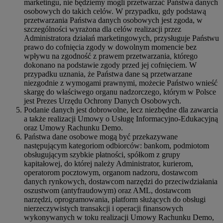
marketingu, nie będziemy mogli przetwarzać Państwa danych
osobowych do takich celów. W przypadku, gdy podstawą
przetwarzania Państwa danych osobowych jest zgoda, w
szczególności wyrażona dla celów realizacji przez
Administratora działań marketingowych, przysługuje Państwu
prawo do cofnięcia zgody w dowolnym momencie bez
wpływu na zgodność z prawem przetwarzania, którego
dokonano na podstawie zgody przed jej cofnięciem. W
przypadku uznania, że Państwa dane są przetwarzane
niezgodnie z wymogami prawnymi, możecie Państwo wnieść
skargę do właściwego organu nadzorczego, którym w Polsce
jest Prezes Urzędu Ochrony Danych Osobowych.
Podanie danych jest dobrowolne, lecz niezbędne dla zawarcia
a także realizacji Umowy o Usługę Informacyjno-Edukacyjną
oraz Umowy Rachunku Demo.
Państwa dane osobowe mogą być przekazywane
następującym kategoriom odbiorców: bankom, podmiotom
obsługującym szybkie płatności, spółkom z grupy
kapitałowej, do której należy Administrator, kurierom,
operatorom pocztowym, organom nadzoru, dostawcom
danych rynkowych, dostawcom narzędzi do przeciwdziałania
oszustwom (antyfraudowym) oraz AML, dostawcom
narzędzi, oprogramowania, platform służących do obsługi
nierzeczywistych transakcji i operacji finansowych
wykonywanych w toku realizacji Umowy Rachunku Demo,