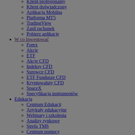
Klient profesjonalny
Klient doświadczony
Aplikacja Mobilna
Platforma MT5
TradingView
Zasil rachunek
Pobierz aplikację
W co Inwestować
Forex
Akcje
ETF
Akcje CFD
Indeksy CFD
Surowce CFD
ETF Fundusze CFD
Kryptowaluty CFD
SpaceX
Specyfikacja instrumentów
Edukacja
Centrum Edukacji
Artykuły edukacyjne
Webinary i szkolenia
Analizy rynkowe
Strefa TMS
Centrum pomocy