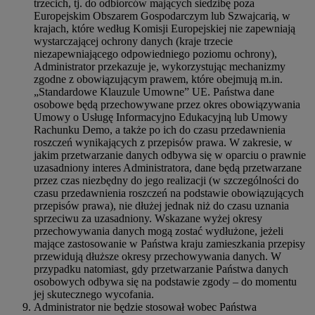
trzecich, tj. do odbiorców mających siedzibę poza
Europejskim Obszarem Gospodarczym lub Szwajcarią, w
krajach, które według Komisji Europejskiej nie zapewniają
wystarczającej ochrony danych (kraje trzecie
niezapewniającego odpowiedniego poziomu ochrony),
Administrator przekazuje je, wykorzystując mechanizmy
zgodne z obowiązującym prawem, które obejmują m.in.
„Standardowe Klauzule Umowne” UE. Państwa dane
osobowe będą przechowywane przez okres obowiązywania
Umowy o Usługę Informacyjno Edukacyjną lub Umowy
Rachunku Demo, a także po ich do czasu przedawnienia
roszczeń wynikających z przepisów prawa. W zakresie, w
jakim przetwarzanie danych odbywa się w oparciu o prawnie
uzasadniony interes Administratora, dane będą przetwarzane
przez czas niezbędny do jego realizacji (w szczególności do
czasu przedawnienia roszczeń na podstawie obowiązujących
przepisów prawa), nie dłużej jednak niż do czasu uznania
sprzeciwu za uzasadniony. Wskazane wyżej okresy
przechowywania danych mogą zostać wydłużone, jeżeli
mające zastosowanie w Państwa kraju zamieszkania przepisy
przewidują dłuższe okresy przechowywania danych. W
przypadku natomiast, gdy przetwarzanie Państwa danych
osobowych odbywa się na podstawie zgody – do momentu
jej skutecznego wycofania.
Administrator nie będzie stosował wobec Państwa