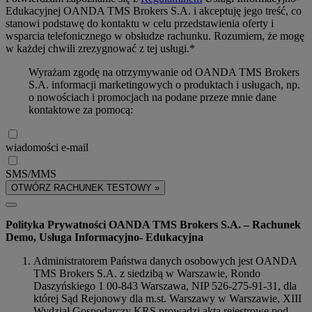
Edukacyjnej OANDA TMS Brokers S.A. i akceptuję jego treść, co
stanowi podstawę do kontaktu w celu przedstawienia oferty i
wsparcia telefonicznego w obsłudze rachunku. Rozumiem, że mogę
w każdej chwili zrezygnować z tej usługi.*
Wyrażam zgodę na otrzymywanie od OANDA TMS Brokers
S.A. informacji marketingowych o produktach i usługach, np.
o nowościach i promocjach na podane przeze mnie dane
kontaktowe za pomocą:
wiadomości e-mail
SMS/MMS
OTWÓRZ RACHUNEK TESTOWY »
Polityka Prywatności OANDA TMS Brokers S.A. – Rachunek
Demo, Usługa Informacyjno- Edukacyjna
Administratorem Państwa danych osobowych jest OANDA
TMS Brokers S.A. z siedzibą w Warszawie, Rondo
Daszyńskiego 1 00-843 Warszawa, NIP 526-275-91-31, dla
której Sąd Rejonowy dla m.st. Warszawy w Warszawie, XIII
Wydział Gospodarczy KRS prowadzi akta rejestrowe pod