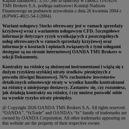
Kapitał zakładowy: 3,537,560 zł opłacony w całości. OANDA
TMS Brokers S.A. podlega nadzorowi Komisji Nadzoru
Finansowego na podstawie zezwolenia z dnia 26 kwietnia 2004 r.
(KPWiG-4021-54-1/2004).
Wariant usługowy Stocks oferowany jest w ramach sprzedaży
krzyżowej wraz z wariantem usługowym CFD. Szczegółowe
informacje dotyczące ryzyk wynikających z poszczególnych
usług oferowanych w ramach sprzedaży krzyżowej oraz
informacje o kosztach i opłatach związanych z tymi usługami
dostępne są na stronie internetowej OANDA TMS Brokers w
sekcji Dokumenty.
Kontrakty na różnicę są złożonymi instrumentami i wiążą się z
dużym ryzykiem szybkiej utraty środków pieniężnych z
powodu dźwigni finansowej. 76% rachunków inwestorów
detalicznych odnotowuje straty w wyniku handlu kontraktami
na różnicę u niniejszego dostawcy. Zastanów się, czy rozumiesz,
jak działają kontrakty na różnicę, i czy możesz pozwolić sobie
na wysokie ryzyko utraty pieniędzy.
@ Copyright 2026 OANDA TMS Brokers S.A. All rights reserved.
“OANDA”, “fxTrade” and OANDA’s “fx” family of trademarks are
owned by OANDA Corporation. All other trademarks appearing on
this website are the property of their respective owner.