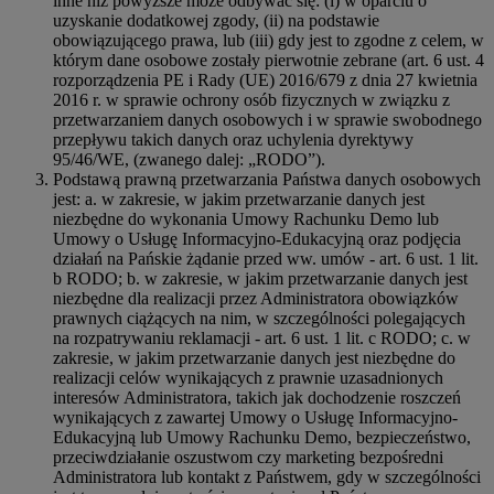
inne niż powyższe może odbywać się: (i) w oparciu o
uzyskanie dodatkowej zgody, (ii) na podstawie
obowiązującego prawa, lub (iii) gdy jest to zgodne z celem, w
którym dane osobowe zostały pierwotnie zebrane (art. 6 ust. 4
rozporządzenia PE i Rady (UE) 2016/679 z dnia 27 kwietnia
2016 r. w sprawie ochrony osób fizycznych w związku z
przetwarzaniem danych osobowych i w sprawie swobodnego
przepływu takich danych oraz uchylenia dyrektywy
95/46/WE, (zwanego dalej: „RODO”).
Podstawą prawną przetwarzania Państwa danych osobowych
jest: a. w zakresie, w jakim przetwarzanie danych jest
niezbędne do wykonania Umowy Rachunku Demo lub
Umowy o Usługę Informacyjno-Edukacyjną oraz podjęcia
działań na Pańskie żądanie przed ww. umów - art. 6 ust. 1 lit.
b RODO; b. w zakresie, w jakim przetwarzanie danych jest
niezbędne dla realizacji przez Administratora obowiązków
prawnych ciążących na nim, w szczególności polegających
na rozpatrywaniu reklamacji - art. 6 ust. 1 lit. c RODO; c. w
zakresie, w jakim przetwarzanie danych jest niezbędne do
realizacji celów wynikających z prawnie uzasadnionych
interesów Administratora, takich jak dochodzenie roszczeń
wynikających z zawartej Umowy o Usługę Informacyjno-
Edukacyjną lub Umowy Rachunku Demo, bezpieczeństwo,
przeciwdziałanie oszustwom czy marketing bezpośredni
Administratora lub kontakt z Państwem, gdy w szczególności