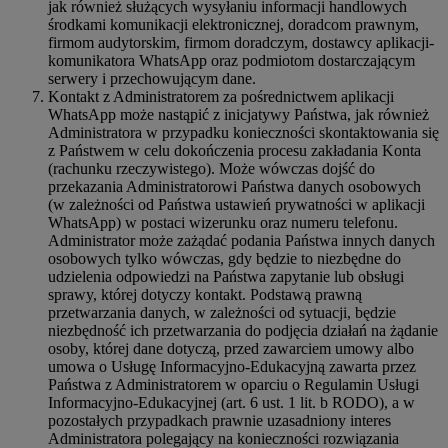
jak również służących wysyłaniu informacji handlowych
środkami komunikacji elektronicznej, doradcom prawnym,
firmom audytorskim, firmom doradczym, dostawcy aplikacji-
komunikatora WhatsApp oraz podmiotom dostarczającym
serwery i przechowującym dane.
Kontakt z Administratorem za pośrednictwem aplikacji
WhatsApp może nastąpić z inicjatywy Państwa, jak również
Administratora w przypadku konieczności skontaktowania się
z Państwem w celu dokończenia procesu zakładania Konta
(rachunku rzeczywistego). Może wówczas dojść do
przekazania Administratorowi Państwa danych osobowych
(w zależności od Państwa ustawień prywatności w aplikacji
WhatsApp) w postaci wizerunku oraz numeru telefonu.
Administrator może zażądać podania Państwa innych danych
osobowych tylko wówczas, gdy będzie to niezbędne do
udzielenia odpowiedzi na Państwa zapytanie lub obsługi
sprawy, której dotyczy kontakt. Podstawą prawną
przetwarzania danych, w zależności od sytuacji, będzie
niezbędność ich przetwarzania do podjęcia działań na żądanie
osoby, której dane dotyczą, przed zawarciem umowy albo
umowa o Usługę Informacyjno-Edukacyjną zawarta przez
Państwa z Administratorem w oparciu o Regulamin Usługi
Informacyjno-Edukacyjnej (art. 6 ust. 1 lit. b RODO), a w
pozostałych przypadkach prawnie uzasadniony interes
Administratora polegający na konieczności rozwiązania