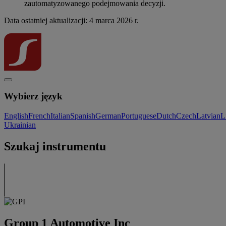
zautomatyzowanego podejmowania decyzji.
Data ostatniej aktualizacji: 4 marca 2026 r.
Wybierz język
English
French
Italian
Spanish
German
Portuguese
Dutch
Czech
Latvian
L
Ukrainian
Szukaj instrumentu
Group 1 Automotive Inc