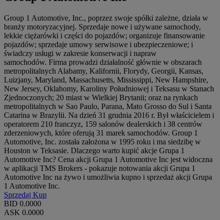
Group 1 Automotive, Inc., poprzez swoje spółki zależne, działa w
branży motoryzacyjnej. Sprzedaje nowe i używane samochody,
lekkie ciężarówki i części do pojazdów; organizuje finansowanie
pojazdów; sprzedaje umowy serwisowe i ubezpieczeniowe; i
świadczy usługi w zakresie konserwacji i napraw
samochodów. Firma prowadzi działalność głównie w obszarach
metropolitalnych Alabamy, Kalifornii, Florydy, Georgii, Kansas,
Luizjany, Maryland, Massachusetts, Mississippi, New Hampshire,
New Jersey, Oklahomy, Karoliny Południowej i Teksasu w Stanach
Zjednoczonych; 20 miast w Wielkiej Brytanii; oraz na rynkach
metropolitalnych w Sao Paulo, Parana, Mato Grosso do Sul i Santa
Catarina w Brazylii. Na dzień 31 grudnia 2016 r. Był właścicielem i
operatorem 210 franczyz, 159 salonów dealerskich i 38 centrów
zderzeniowych, które oferują 31 marek samochodów. Group 1
Automotive, Inc. została założona w 1995 roku i ma siedzibę w
Houston w Teksasie. Dlaczego warto kupić akcje Grupa 1
Automotive Inc? Cena akcji Grupa 1 Automotive Inc jest widoczna
w aplikacji TMS Brokers - pokazuje notowania akcji Grupa 1
Automotive Inc na żywo i umożliwia kupno i sprzedaż akcji Grupa
1 Automotive Inc.
Sprzedaj
Kup
BID
0.0000
ASK
0.0000