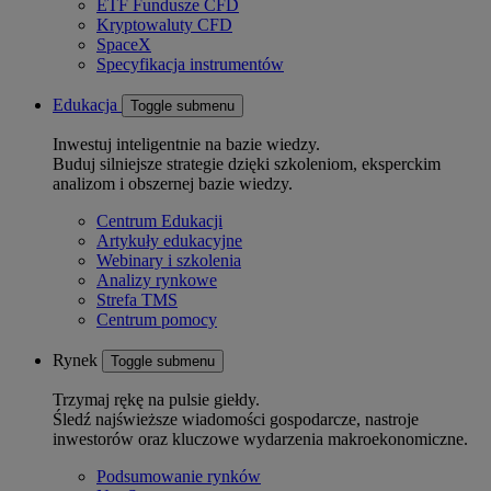
ETF Fundusze CFD
Kryptowaluty CFD
SpaceX
Specyfikacja instrumentów
Edukacja
Toggle submenu
Inwestuj inteligentnie na bazie wiedzy.
Buduj silniejsze strategie dzięki szkoleniom, eksperckim
analizom i obszernej bazie wiedzy.
Centrum Edukacji
Artykuły edukacyjne
Webinary i szkolenia
Analizy rynkowe
Strefa TMS
Centrum pomocy
Rynek
Toggle submenu
Trzymaj rękę na pulsie giełdy.
Śledź najświeższe wiadomości gospodarcze, nastroje
inwestorów oraz kluczowe wydarzenia makroekonomiczne.
Podsumowanie rynków