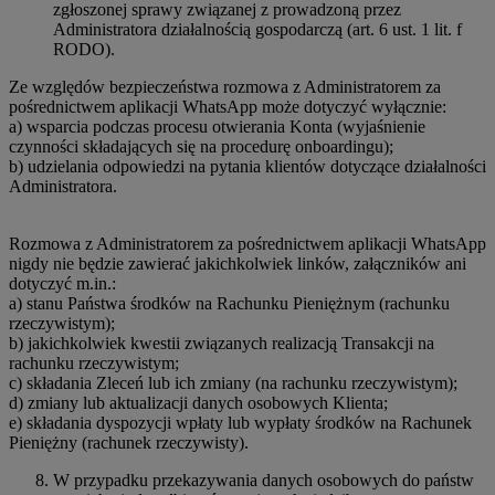
zgłoszonej sprawy związanej z prowadzoną przez
Administratora działalnością gospodarczą (art. 6 ust. 1 lit. f
RODO).
Ze względów bezpieczeństwa rozmowa z Administratorem za
pośrednictwem aplikacji WhatsApp może dotyczyć wyłącznie:
a) wsparcia podczas procesu otwierania Konta (wyjaśnienie
czynności składających się na procedurę onboardingu);
b) udzielania odpowiedzi na pytania klientów dotyczące działalności
Administratora.
Rozmowa z Administratorem za pośrednictwem aplikacji WhatsApp
nigdy nie będzie zawierać jakichkolwiek linków, załączników ani
dotyczyć m.in.:
a) stanu Państwa środków na Rachunku Pieniężnym (rachunku
rzeczywistym);
b) jakichkolwiek kwestii związanych realizacją Transakcji na
rachunku rzeczywistym;
c) składania Zleceń lub ich zmiany (na rachunku rzeczywistym);
d) zmiany lub aktualizacji danych osobowych Klienta;
e) składania dyspozycji wpłaty lub wypłaty środków na Rachunek
Pieniężny (rachunek rzeczywisty).
W przypadku przekazywania danych osobowych do państw