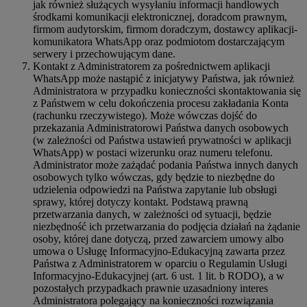
jak również służących wysyłaniu informacji handlowych
środkami komunikacji elektronicznej, doradcom prawnym,
firmom audytorskim, firmom doradczym, dostawcy aplikacji-
komunikatora WhatsApp oraz podmiotom dostarczającym
serwery i przechowującym dane.
Kontakt z Administratorem za pośrednictwem aplikacji
WhatsApp może nastąpić z inicjatywy Państwa, jak również
Administratora w przypadku konieczności skontaktowania się
z Państwem w celu dokończenia procesu zakładania Konta
(rachunku rzeczywistego). Może wówczas dojść do
przekazania Administratorowi Państwa danych osobowych
(w zależności od Państwa ustawień prywatności w aplikacji
WhatsApp) w postaci wizerunku oraz numeru telefonu.
Administrator może zażądać podania Państwa innych danych
osobowych tylko wówczas, gdy będzie to niezbędne do
udzielenia odpowiedzi na Państwa zapytanie lub obsługi
sprawy, której dotyczy kontakt. Podstawą prawną
przetwarzania danych, w zależności od sytuacji, będzie
niezbędność ich przetwarzania do podjęcia działań na żądanie
osoby, której dane dotyczą, przed zawarciem umowy albo
umowa o Usługę Informacyjno-Edukacyjną zawarta przez
Państwa z Administratorem w oparciu o Regulamin Usługi
Informacyjno-Edukacyjnej (art. 6 ust. 1 lit. b RODO), a w
pozostałych przypadkach prawnie uzasadniony interes
Administratora polegający na konieczności rozwiązania