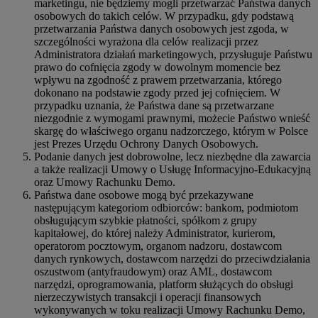
marketingu, nie będziemy mogli przetwarzać Państwa danych
osobowych do takich celów. W przypadku, gdy podstawą
przetwarzania Państwa danych osobowych jest zgoda, w
szczególności wyrażona dla celów realizacji przez
Administratora działań marketingowych, przysługuje Państwu
prawo do cofnięcia zgody w dowolnym momencie bez
wpływu na zgodność z prawem przetwarzania, którego
dokonano na podstawie zgody przed jej cofnięciem. W
przypadku uznania, że Państwa dane są przetwarzane
niezgodnie z wymogami prawnymi, możecie Państwo wnieść
skargę do właściwego organu nadzorczego, którym w Polsce
jest Prezes Urzędu Ochrony Danych Osobowych.
Podanie danych jest dobrowolne, lecz niezbędne dla zawarcia
a także realizacji Umowy o Usługę Informacyjno-Edukacyjną
oraz Umowy Rachunku Demo.
Państwa dane osobowe mogą być przekazywane
następującym kategoriom odbiorców: bankom, podmiotom
obsługującym szybkie płatności, spółkom z grupy
kapitałowej, do której należy Administrator, kurierom,
operatorom pocztowym, organom nadzoru, dostawcom
danych rynkowych, dostawcom narzędzi do przeciwdziałania
oszustwom (antyfraudowym) oraz AML, dostawcom
narzędzi, oprogramowania, platform służących do obsługi
nierzeczywistych transakcji i operacji finansowych
wykonywanych w toku realizacji Umowy Rachunku Demo,