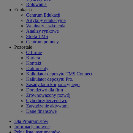
Rolowania
Edukacja
Centrum Edukacji
Artykuły edukacyjne
Webinary i szkolenia
Analizy rynkowe
Strefa TMS
Centrum pomocy
Pozostałe
O firmie
Kariera
Kontakt
Dokumenty
Kalkulator depozytu TMS Connect
Kalkulator depozytu Pro.
Zasady ładu korporacyjnego
Doradztwo dla firm
Zrównoważony rozwój
Cyberbezpieczeństwo
Zarządzanie aktywami
Dane finansowe
Dla Programistów
Informacje prawne
Pełna lista instrumentów