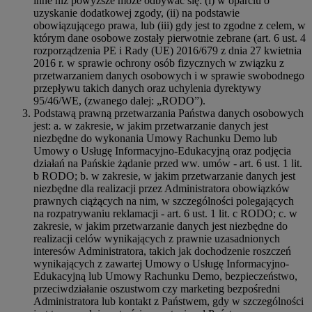
inne niż powyższe może odbywać się: (i) w oparciu o
uzyskanie dodatkowej zgody, (ii) na podstawie
obowiązującego prawa, lub (iii) gdy jest to zgodne z celem, w
którym dane osobowe zostały pierwotnie zebrane (art. 6 ust. 4
rozporządzenia PE i Rady (UE) 2016/679 z dnia 27 kwietnia
2016 r. w sprawie ochrony osób fizycznych w związku z
przetwarzaniem danych osobowych i w sprawie swobodnego
przepływu takich danych oraz uchylenia dyrektywy
95/46/WE, (zwanego dalej: „RODO”).
Podstawą prawną przetwarzania Państwa danych osobowych
jest: a. w zakresie, w jakim przetwarzanie danych jest
niezbędne do wykonania Umowy Rachunku Demo lub
Umowy o Usługę Informacyjno-Edukacyjną oraz podjęcia
działań na Pańskie żądanie przed ww. umów - art. 6 ust. 1 lit.
b RODO; b. w zakresie, w jakim przetwarzanie danych jest
niezbędne dla realizacji przez Administratora obowiązków
prawnych ciążących na nim, w szczególności polegających
na rozpatrywaniu reklamacji - art. 6 ust. 1 lit. c RODO; c. w
zakresie, w jakim przetwarzanie danych jest niezbędne do
realizacji celów wynikających z prawnie uzasadnionych
interesów Administratora, takich jak dochodzenie roszczeń
wynikających z zawartej Umowy o Usługę Informacyjno-
Edukacyjną lub Umowy Rachunku Demo, bezpieczeństwo,
przeciwdziałanie oszustwom czy marketing bezpośredni
Administratora lub kontakt z Państwem, gdy w szczególności