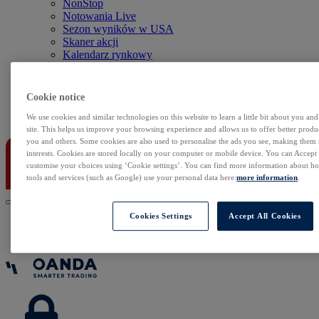
NonStop
Notowania Live
Sezon wyników w USA
Skaner akcji
Kalendarz rynkowy
Zdarzenia korporacyjne
Sentyment Klientów
Rolowania
Cookie notice
Kontakt
We use cookies and similar technologies on this website to learn a little bit about you an
site. This helps us improve your browsing experience and allows us to offer better produc
you and others. Some cookies are also used to personalise the ads you see, making them
interests. Cookies are stored locally on your computer or mobile device. You can Accept o
customise your choices using ‘Cookie settings’. You can find more information about 
tools and services (such as Google) use your personal data here:
more information
.
Cookies Settings
Accept All Cookies