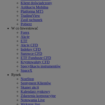
Klient doświadczony
Aplikacja Mobilna
Platforma MT5
TradingView
Zasil rachunek
Pobierz
W co Inwestować
Forex
Akcje
ETF
Akcje CFD
Indeksy CFD
Surowce CFD
ETF Fundusze CFD
Kryptowaluty CFD
Specyfikacja instrumentów
SpaceX
Rynek
NonStop
Sentyment Klientów
Skaner akcji
Kalendarz rynkowy
Zdarzenia korporacyjne
Notowania Live
Wykresy live