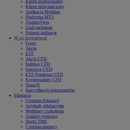
Klient profesjonalny
Klient doświadczony
Aplikacja Mobilna
Platforma MT5
TradingView
Zasil rachunek
Pobierz aplikację
W co Inwestować
Forex
Akcje
ETF
Akcje CFD
Indeksy CFD
Surowce CFD
ETF Fundusze CFD
Kryptowaluty CFD
SpaceX
Specyfikacja instrumentów
Edukacja
Centrum Edukacji
Artykuły edukacyjne
Webinary i szkolenia
Analizy rynkowe
Strefa TMS
Centrum pomocy