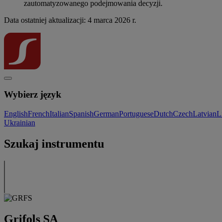
zautomatyzowanego podejmowania decyzji.
Data ostatniej aktualizacji: 4 marca 2026 r.
Wybierz język
English
French
Italian
Spanish
German
Portuguese
Dutch
Czech
Latvian
L
Ukrainian
Szukaj instrumentu
Grifols SA