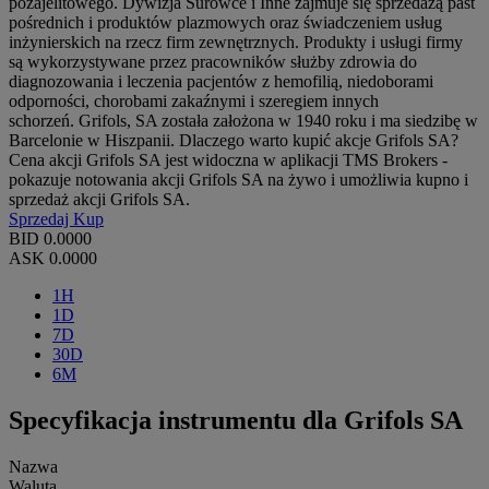
pozajelitowego. Dywizja Surowce i Inne zajmuje się sprzedażą past
pośrednich i produktów plazmowych oraz świadczeniem usług
inżynierskich na rzecz firm zewnętrznych. Produkty i usługi firmy
są wykorzystywane przez pracowników służby zdrowia do
diagnozowania i leczenia pacjentów z hemofilią, niedoborami
odporności, chorobami zakaźnymi i szeregiem innych
schorzeń. Grifols, SA została założona w 1940 roku i ma siedzibę w
Barcelonie w Hiszpanii. Dlaczego warto kupić akcje Grifols SA?
Cena akcji Grifols SA jest widoczna w aplikacji TMS Brokers -
pokazuje notowania akcji Grifols SA na żywo i umożliwia kupno i
sprzedaż akcji Grifols SA.
Sprzedaj
Kup
BID
0.0000
ASK
0.0000
1H
1D
7D
30D
6M
Specyfikacja instrumentu dla Grifols SA
Nazwa
Waluta