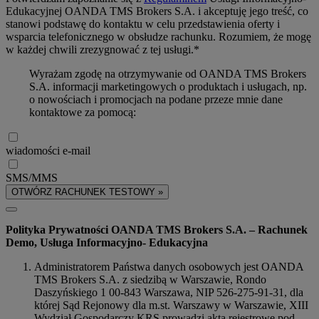
Edukacyjnej OANDA TMS Brokers S.A. i akceptuję jego treść, co
stanowi podstawę do kontaktu w celu przedstawienia oferty i
wsparcia telefonicznego w obsłudze rachunku. Rozumiem, że mogę
w każdej chwili zrezygnować z tej usługi.*
Wyrażam zgodę na otrzymywanie od OANDA TMS Brokers
S.A. informacji marketingowych o produktach i usługach, np.
o nowościach i promocjach na podane przeze mnie dane
kontaktowe za pomocą:
wiadomości e-mail
SMS/MMS
OTWÓRZ RACHUNEK TESTOWY »
Polityka Prywatności OANDA TMS Brokers S.A. – Rachunek
Demo, Usługa Informacyjno- Edukacyjna
Administratorem Państwa danych osobowych jest OANDA
TMS Brokers S.A. z siedzibą w Warszawie, Rondo
Daszyńskiego 1 00-843 Warszawa, NIP 526-275-91-31, dla
której Sąd Rejonowy dla m.st. Warszawy w Warszawie, XIII
Wydział Gospodarczy KRS prowadzi akta rejestrowe pod