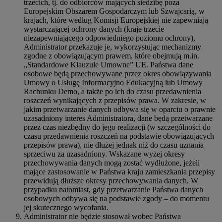
trzecich, tj. do odbiorców mających siedzibę poza
Europejskim Obszarem Gospodarczym lub Szwajcarią, w
krajach, które według Komisji Europejskiej nie zapewniają
wystarczającej ochrony danych (kraje trzecie
niezapewniającego odpowiedniego poziomu ochrony),
Administrator przekazuje je, wykorzystując mechanizmy
zgodne z obowiązującym prawem, które obejmują m.in.
„Standardowe Klauzule Umowne” UE. Państwa dane
osobowe będą przechowywane przez okres obowiązywania
Umowy o Usługę Informacyjno Edukacyjną lub Umowy
Rachunku Demo, a także po ich do czasu przedawnienia
roszczeń wynikających z przepisów prawa. W zakresie, w
jakim przetwarzanie danych odbywa się w oparciu o prawnie
uzasadniony interes Administratora, dane będą przetwarzane
przez czas niezbędny do jego realizacji (w szczególności do
czasu przedawnienia roszczeń na podstawie obowiązujących
przepisów prawa), nie dłużej jednak niż do czasu uznania
sprzeciwu za uzasadniony. Wskazane wyżej okresy
przechowywania danych mogą zostać wydłużone, jeżeli
mające zastosowanie w Państwa kraju zamieszkania przepisy
przewidują dłuższe okresy przechowywania danych. W
przypadku natomiast, gdy przetwarzanie Państwa danych
osobowych odbywa się na podstawie zgody – do momentu
jej skutecznego wycofania.
Administrator nie będzie stosował wobec Państwa