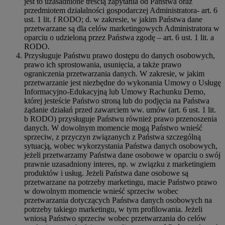
jest to uzasadnione treścią zapytania od Państwa oraz
przedmiotem działalności gospodarczej Administratora- art. 6
ust. 1 lit. f RODO; d. w zakresie, w jakim Państwa dane
przetwarzane są dla celów marketingowych Administratora w
oparciu o udzieloną przez Państwa zgodę – art. 6 ust. 1 lit. a
RODO.
Przysługuje Państwu prawo dostępu do danych osobowych,
prawo ich sprostowania, usunięcia, a także prawo
ograniczenia przetwarzania danych. W zakresie, w jakim
przetwarzanie jest niezbędne do wykonania Umowy o Usługę
Informacyjno-Edukacyjną lub Umowy Rachunku Demo,
której jesteście Państwo stroną lub do podjęcia na Państwa
żądanie działań przed zawarciem ww. umów (art. 6 ust. 1 lit.
b RODO) przysługuje Państwu również prawo przenoszenia
danych. W dowolnym momencie mogą Państwo wnieść
sprzeciw, z przyczyn związanych z Państwa szczególną
sytuacją, wobec wykorzystania Państwa danych osobowych,
jeżeli przetwarzamy Państwa dane osobowe w oparciu o swój
prawnie uzasadniony interes, np. w związku z marketingiem
produktów i usług. Jeżeli Państwa dane osobowe są
przetwarzane na potrzeby marketingu, macie Państwo prawo
w dowolnym momencie wnieść sprzeciw wobec
przetwarzania dotyczących Państwa danych osobowych na
potrzeby takiego marketingu, w tym profilowania. Jeżeli
wniosą Państwo sprzeciw wobec przetwarzania do celów