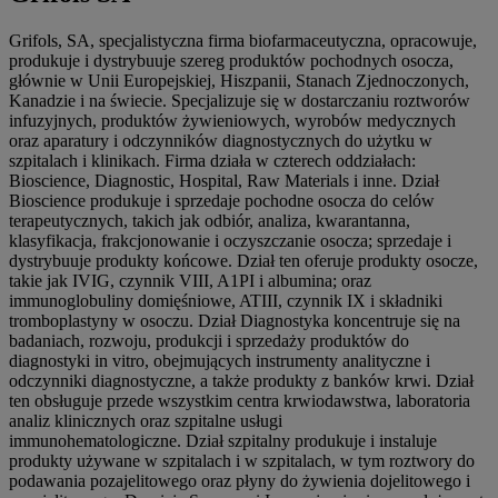
Grifols, SA, specjalistyczna firma biofarmaceutyczna, opracowuje,
produkuje i dystrybuuje szereg produktów pochodnych osocza,
głównie w Unii Europejskiej, Hiszpanii, Stanach Zjednoczonych,
Kanadzie i na świecie. Specjalizuje się w dostarczaniu roztworów
infuzyjnych, produktów żywieniowych, wyrobów medycznych
oraz aparatury i odczynników diagnostycznych do użytku w
szpitalach i klinikach. Firma działa w czterech oddziałach:
Bioscience, Diagnostic, Hospital, Raw Materials i inne. Dział
Bioscience produkuje i sprzedaje pochodne osocza do celów
terapeutycznych, takich jak odbiór, analiza, kwarantanna,
klasyfikacja, frakcjonowanie i oczyszczanie osocza; sprzedaje i
dystrybuuje produkty końcowe. Dział ten oferuje produkty osocze,
takie jak IVIG, czynnik VIII, A1PI i albumina; oraz
immunoglobuliny domięśniowe, ATIII, czynnik IX i składniki
tromboplastyny ​​w osoczu. Dział Diagnostyka koncentruje się na
badaniach, rozwoju, produkcji i sprzedaży produktów do
diagnostyki in vitro, obejmujących instrumenty analityczne i
odczynniki diagnostyczne, a także produkty z banków krwi. Dział
ten obsługuje przede wszystkim centra krwiodawstwa, laboratoria
analiz klinicznych oraz szpitalne usługi
immunohematologiczne. Dział szpitalny produkuje i instaluje
produkty używane w szpitalach i w szpitalach, w tym roztwory do
podawania pozajelitowego oraz płyny do żywienia dojelitowego i