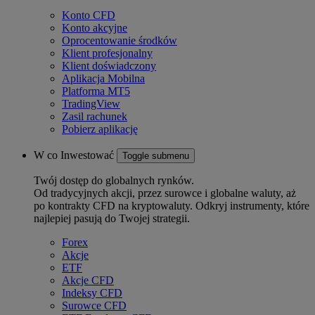
Konto CFD
Konto akcyjne
Oprocentowanie środków
Klient profesjonalny
Klient doświadczony
Aplikacja Mobilna
Platforma MT5
TradingView
Zasil rachunek
Pobierz aplikację
W co Inwestować
Toggle submenu
Twój dostęp do globalnych rynków.
Od tradycyjnych akcji, przez surowce i globalne waluty, aż
po kontrakty CFD na kryptowaluty. Odkryj instrumenty, które
najlepiej pasują do Twojej strategii.
Forex
Akcje
ETF
Akcje CFD
Indeksy CFD
Surowce CFD