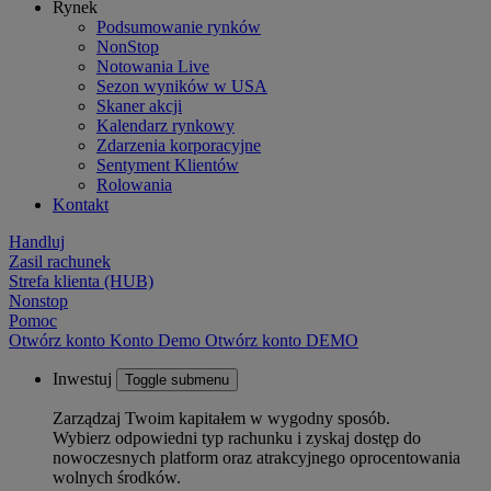
Rynek
Podsumowanie rynków
NonStop
Notowania Live
Sezon wyników w USA
Skaner akcji
Kalendarz rynkowy
Zdarzenia korporacyjne
Sentyment Klientów
Rolowania
Kontakt
Handluj
Zasil rachunek
Strefa klienta (HUB)
Nonstop
Pomoc
Otwórz konto
Konto
Demo
Otwórz konto DEMO
Inwestuj
Toggle submenu
Zarządzaj Twoim kapitałem w wygodny sposób.
Wybierz odpowiedni typ rachunku i zyskaj dostęp do
nowoczesnych platform oraz atrakcyjnego oprocentowania
wolnych środków.