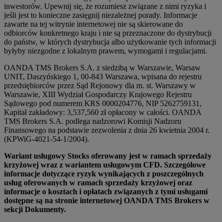
inwestorów. Upewnij się, że rozumiesz związane z nimi ryzyka i
jeśli jest to konieczne zasięgnij niezależnej porady. Informacje
zawarte na tej witrynie internetowej nie są skierowane do
odbiorców konkretnego kraju i nie są przeznaczone do dystrybucji
do państw, w których dystrybucja albo użytkowanie tych informacji
byłyby niezgodne z lokalnym prawem, wymogami i regulacjami.
OANDA TMS Brokers S.A. z siedzibą w Warszawie, Warsaw
UNIT, Daszyńskiego 1, 00-843 Warszawa, wpisana do rejestru
przedsiębiorców przez Sąd Rejonowy dla m. st. Warszawy w
Warszawie, XIII Wydział Gospodarczy Krajowego Rejestru
Sądowego pod numerem KRS 0000204776, NIP 5262759131,
Kapitał zakładowy: 3,537,560 zł opłacony w całości. OANDA
TMS Brokers S.A. podlega nadzorowi Komisji Nadzoru
Finansowego na podstawie zezwolenia z dnia 26 kwietnia 2004 r.
(KPWiG-4021-54-1/2004).
Wariant usługowy Stocks oferowany jest w ramach sprzedaży
krzyżowej wraz z wariantem usługowym CFD. Szczegółowe
informacje dotyczące ryzyk wynikających z poszczególnych
usług oferowanych w ramach sprzedaży krzyżowej oraz
informacje o kosztach i opłatach związanych z tymi usługami
dostępne są na stronie internetowej OANDA TMS Brokers w
sekcji Dokumenty.