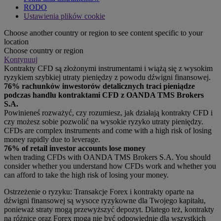
RODO
Ustawienia plików cookie
Choose another country or region to see content specific to your
location
Choose country or region
Kontynuuj
Kontrakty CFD są złożonymi instrumentami i wiążą się z wysokim
ryzykiem szybkiej utraty pieniędzy z powodu dźwigni finansowej.
76% rachunków inwestorów detalicznych traci pieniądze
podczas handlu kontraktami CFD z OANDA TMS Brokers
S.A.
Powinieneś rozważyć, czy rozumiesz, jak działają kontrakty CFD i
czy możesz sobie pozwolić na wysokie ryzyko utraty pieniędzy.
CFDs are complex instruments and come with a high risk of losing
money rapidly due to leverage.
76% of retail investor accounts lose money
when trading CFDs with OANDA TMS Brokers S.A. You should
consider whether you understand how CFDs work and whether you
can afford to take the high risk of losing your money.
Ostrzeżenie o ryzyku: Transakcje Forex i kontrakty oparte na
dźwigni finansowej są wysoce ryzykowne dla Twojego kapitału,
ponieważ straty mogą przewyższyć depozyt. Dlatego też, kontrakty
na różnicę oraz Forex mogą nie być odpowiednie dla wszystkich