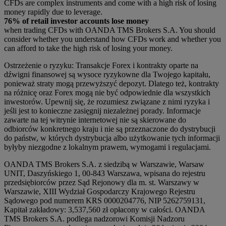
CFDs are complex instruments and come with a high risk of losing
money rapidly due to leverage.
76% of retail investor accounts lose money
when trading CFDs with OANDA TMS Brokers S.A. You should
consider whether you understand how CFDs work and whether you
can afford to take the high risk of losing your money.
Ostrzeżenie o ryzyku: Transakcje Forex i kontrakty oparte na
dźwigni finansowej są wysoce ryzykowne dla Twojego kapitału,
ponieważ straty mogą przewyższyć depozyt. Dlatego też, kontrakty
na różnicę oraz Forex mogą nie być odpowiednie dla wszystkich
inwestorów. Upewnij się, że rozumiesz związane z nimi ryzyka i
jeśli jest to konieczne zasięgnij niezależnej porady. Informacje
zawarte na tej witrynie internetowej nie są skierowane do
odbiorców konkretnego kraju i nie są przeznaczone do dystrybucji
do państw, w których dystrybucja albo użytkowanie tych informacji
byłyby niezgodne z lokalnym prawem, wymogami i regulacjami.
OANDA TMS Brokers S.A. z siedzibą w Warszawie, Warsaw
UNIT, Daszyńskiego 1, 00-843 Warszawa, wpisana do rejestru
przedsiębiorców przez Sąd Rejonowy dla m. st. Warszawy w
Warszawie, XIII Wydział Gospodarczy Krajowego Rejestru
Sądowego pod numerem KRS 0000204776, NIP 5262759131,
Kapitał zakładowy: 3,537,560 zł opłacony w całości. OANDA
TMS Brokers S.A. podlega nadzorowi Komisji Nadzoru