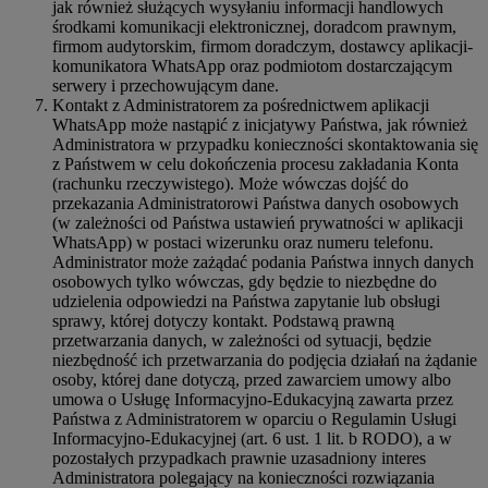
jak również służących wysyłaniu informacji handlowych
środkami komunikacji elektronicznej, doradcom prawnym,
firmom audytorskim, firmom doradczym, dostawcy aplikacji-
komunikatora WhatsApp oraz podmiotom dostarczającym
serwery i przechowującym dane.
Kontakt z Administratorem za pośrednictwem aplikacji
WhatsApp może nastąpić z inicjatywy Państwa, jak również
Administratora w przypadku konieczności skontaktowania się
z Państwem w celu dokończenia procesu zakładania Konta
(rachunku rzeczywistego). Może wówczas dojść do
przekazania Administratorowi Państwa danych osobowych
(w zależności od Państwa ustawień prywatności w aplikacji
WhatsApp) w postaci wizerunku oraz numeru telefonu.
Administrator może zażądać podania Państwa innych danych
osobowych tylko wówczas, gdy będzie to niezbędne do
udzielenia odpowiedzi na Państwa zapytanie lub obsługi
sprawy, której dotyczy kontakt. Podstawą prawną
przetwarzania danych, w zależności od sytuacji, będzie
niezbędność ich przetwarzania do podjęcia działań na żądanie
osoby, której dane dotyczą, przed zawarciem umowy albo
umowa o Usługę Informacyjno-Edukacyjną zawarta przez
Państwa z Administratorem w oparciu o Regulamin Usługi
Informacyjno-Edukacyjnej (art. 6 ust. 1 lit. b RODO), a w
pozostałych przypadkach prawnie uzasadniony interes
Administratora polegający na konieczności rozwiązania