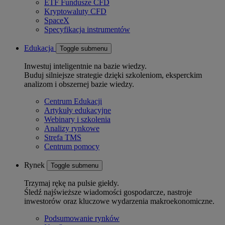
ETF Fundusze CFD
Kryptowaluty CFD
SpaceX
Specyfikacja instrumentów
Edukacja
Toggle submenu
Inwestuj inteligentnie na bazie wiedzy.
Buduj silniejsze strategie dzięki szkoleniom, eksperckim
analizom i obszernej bazie wiedzy.
Centrum Edukacji
Artykuły edukacyjne
Webinary i szkolenia
Analizy rynkowe
Strefa TMS
Centrum pomocy
Rynek
Toggle submenu
Trzymaj rękę na pulsie giełdy.
Śledź najświeższe wiadomości gospodarcze, nastroje
inwestorów oraz kluczowe wydarzenia makroekonomiczne.
Podsumowanie rynków