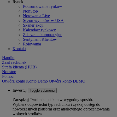
Rynek
Podsumowanie rynków
NonStop
Notowania Live
Sezon wyników w USA
Skaner akcji
Kalendarz rynkowy
Zdarzenia korporacyjne
Sentyment Klientów
Rolowania
Kontakt
Handluj
Zasil rachunek
Strefa klienta (HUB)
Nonstop
Pomoc
Otwórz konto
Konto
Demo
Otwórz konto DEMO
Inwestuj
Toggle submenu
Zarządzaj Twoim kapitałem w wygodny sposób.
Wybierz odpowiedni typ rachunku i zyskaj dostęp do
nowoczesnych platform oraz atrakcyjnego oprocentowania
wolnych środków.