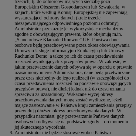
trzecich, tj. do odbiorców mających siedzibę poza
Europejskim Obszarem Gospodarczym lub Szwajcarią, w
krajach, które według Komisji Europejskiej nie zapewniają
wystarczającej ochrony danych (kraje trzecie
niezapewniającego odpowiedniego poziomu ochrony),
Administrator przekazuje je, wykorzystując mechanizmy
zgodne z obowiązującym prawem, które obejmują m.in.
„Standardowe Klauzule Umowne” UE. Państwa dane
osobowe będą przechowywane przez okres obowiązywania
Umowy o Usługę Informacyjno Edukacyjną lub Umowy
Rachunku Demo, a także po ich do czasu przedawnienia
roszczeń wynikających z przepisów prawa. W zakresie, w
jakim przetwarzanie danych odbywa się w oparciu o prawnie
uzasadniony interes Administratora, dane będą przetwarzane
przez czas niezbędny do jego realizacji (w szczególności do
czasu przedawnienia roszczeń na podstawie obowiązujących
przepisów prawa), nie dłużej jednak niż do czasu uznania
sprzeciwu za uzasadniony. Wskazane wyżej okresy
przechowywania danych mogą zostać wydłużone, jeżeli
mające zastosowanie w Państwa kraju zamieszkania przepisy
przewidują dłuższe okresy przechowywania danych. W
przypadku natomiast, gdy przetwarzanie Państwa danych
osobowych odbywa się na podstawie zgody – do momentu
jej skutecznego wycofania.
Administrator nie będzie stosował wobec Państwa