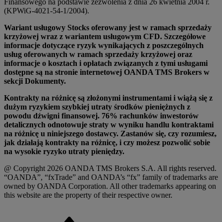
Finansowego na podstawie zezwolenia z dnia 26 kwietnia 2004 r.
(KPWiG-4021-54-1/2004).
Wariant usługowy Stocks oferowany jest w ramach sprzedaży
krzyżowej wraz z wariantem usługowym CFD. Szczegółowe
informacje dotyczące ryzyk wynikających z poszczególnych
usług oferowanych w ramach sprzedaży krzyżowej oraz
informacje o kosztach i opłatach związanych z tymi usługami
dostępne są na stronie internetowej OANDA TMS Brokers w
sekcji Dokumenty.
Kontrakty na różnicę są złożonymi instrumentami i wiążą się z
dużym ryzykiem szybkiej utraty środków pieniężnych z
powodu dźwigni finansowej. 76% rachunków inwestorów
detalicznych odnotowuje straty w wyniku handlu kontraktami
na różnicę u niniejszego dostawcy. Zastanów się, czy rozumiesz,
jak działają kontrakty na różnicę, i czy możesz pozwolić sobie
na wysokie ryzyko utraty pieniędzy.
@ Copyright 2026 OANDA TMS Brokers S.A. All rights reserved.
“OANDA”, “fxTrade” and OANDA’s “fx” family of trademarks are
owned by OANDA Corporation. All other trademarks appearing on
this website are the property of their respective owner.