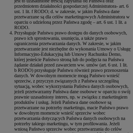
jest to uzasadnione treścią zapytania od Państwa oraz
przedmiotem działalności gospodarczej Administratora- art. 6
ust. 1 lit. f RODO; d. w zakresie, w jakim Państwa dane
przetwarzane są dla celów marketingowych Administratora w
oparciu o udzieloną przez Państwa zgodę – art. 6 ust. 1 lit. a
RODO.
Przysługuje Państwu prawo dostępu do danych osobowych,
prawo ich sprostowania, usunięcia, a także prawo
ograniczenia przetwarzania danych. W zakresie, w jakim
przetwarzanie jest niezbędne do wykonania Umowy o Usługę
Informacyjno-Edukacyjną lub Umowy Rachunku Demo,
której jesteście Państwo stroną lub do podjęcia na Państwa
żądanie działań przed zawarciem ww. umów (art. 6 ust. 1 lit.
b RODO) przysługuje Państwu również prawo przenoszenia
danych. W dowolnym momencie mogą Państwo wnieść
sprzeciw, z przyczyn związanych z Państwa szczególną
sytuacją, wobec wykorzystania Państwa danych osobowych,
jeżeli przetwarzamy Państwa dane osobowe w oparciu o swój
prawnie uzasadniony interes, np. w związku z marketingiem
produktów i usług. Jeżeli Państwa dane osobowe są
przetwarzane na potrzeby marketingu, macie Państwo prawo
w dowolnym momencie wnieść sprzeciw wobec
przetwarzania dotyczących Państwa danych osobowych na
potrzeby takiego marketingu, w tym profilowania. Jeżeli
wniosą Państwo sprzeciw wobec przetwarzania do celów