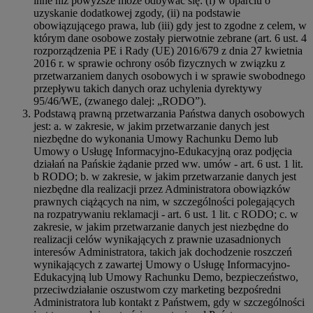
inne niż powyższe może odbywać się: (i) w oparciu o
uzyskanie dodatkowej zgody, (ii) na podstawie
obowiązującego prawa, lub (iii) gdy jest to zgodne z celem, w
którym dane osobowe zostały pierwotnie zebrane (art. 6 ust. 4
rozporządzenia PE i Rady (UE) 2016/679 z dnia 27 kwietnia
2016 r. w sprawie ochrony osób fizycznych w związku z
przetwarzaniem danych osobowych i w sprawie swobodnego
przepływu takich danych oraz uchylenia dyrektywy
95/46/WE, (zwanego dalej: „RODO”).
Podstawą prawną przetwarzania Państwa danych osobowych
jest: a. w zakresie, w jakim przetwarzanie danych jest
niezbędne do wykonania Umowy Rachunku Demo lub
Umowy o Usługę Informacyjno-Edukacyjną oraz podjęcia
działań na Pańskie żądanie przed ww. umów - art. 6 ust. 1 lit.
b RODO; b. w zakresie, w jakim przetwarzanie danych jest
niezbędne dla realizacji przez Administratora obowiązków
prawnych ciążących na nim, w szczególności polegających
na rozpatrywaniu reklamacji - art. 6 ust. 1 lit. c RODO; c. w
zakresie, w jakim przetwarzanie danych jest niezbędne do
realizacji celów wynikających z prawnie uzasadnionych
interesów Administratora, takich jak dochodzenie roszczeń
wynikających z zawartej Umowy o Usługę Informacyjno-
Edukacyjną lub Umowy Rachunku Demo, bezpieczeństwo,
przeciwdziałanie oszustwom czy marketing bezpośredni
Administratora lub kontakt z Państwem, gdy w szczególności