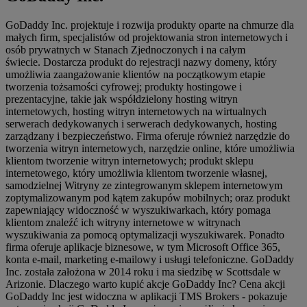
GoDaddy Inc. projektuje i rozwija produkty oparte na chmurze dla
małych firm, specjalistów od projektowania stron internetowych i
osób prywatnych w Stanach Zjednoczonych i na całym
świecie. Dostarcza produkt do rejestracji nazwy domeny, który
umożliwia zaangażowanie klientów na początkowym etapie
tworzenia tożsamości cyfrowej; produkty hostingowe i
prezentacyjne, takie jak współdzielony hosting witryn
internetowych, hosting witryn internetowych na wirtualnych
serwerach dedykowanych i serwerach dedykowanych, hosting
zarządzany i bezpieczeństwo. Firma oferuje również narzędzie do
tworzenia witryn internetowych, narzędzie online, które umożliwia
klientom tworzenie witryn internetowych; produkt sklepu
internetowego, który umożliwia klientom tworzenie własnej,
samodzielnej Witryny ze zintegrowanym sklepem internetowym
zoptymalizowanym pod kątem zakupów mobilnych; oraz produkt
zapewniający widoczność w wyszukiwarkach, który pomaga
klientom znaleźć ich witryny internetowe w witrynach
wyszukiwania za pomocą optymalizacji wyszukiwarek. Ponadto
firma oferuje aplikacje biznesowe, w tym Microsoft Office 365,
konta e-mail, marketing e-mailowy i usługi telefoniczne. GoDaddy
Inc. została założona w 2014 roku i ma siedzibę w Scottsdale w
Arizonie. Dlaczego warto kupić akcje GoDaddy Inc? Cena akcji
GoDaddy Inc jest widoczna w aplikacji TMS Brokers - pokazuje