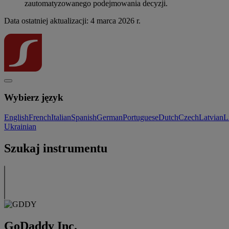
zautomatyzowanego podejmowania decyzji.
Data ostatniej aktualizacji: 4 marca 2026 r.
Wybierz język
English
French
Italian
Spanish
German
Portuguese
Dutch
Czech
Latvian
L
Ukrainian
Szukaj instrumentu
GoDaddy Inc.