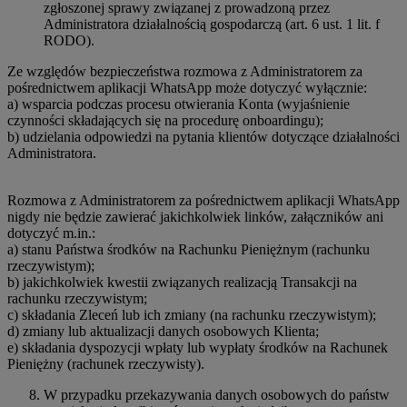
zgłoszonej sprawy związanej z prowadzoną przez
Administratora działalnością gospodarczą (art. 6 ust. 1 lit. f
RODO).
Ze względów bezpieczeństwa rozmowa z Administratorem za
pośrednictwem aplikacji WhatsApp może dotyczyć wyłącznie:
a) wsparcia podczas procesu otwierania Konta (wyjaśnienie
czynności składających się na procedurę onboardingu);
b) udzielania odpowiedzi na pytania klientów dotyczące działalności
Administratora.
Rozmowa z Administratorem za pośrednictwem aplikacji WhatsApp
nigdy nie będzie zawierać jakichkolwiek linków, załączników ani
dotyczyć m.in.:
a) stanu Państwa środków na Rachunku Pieniężnym (rachunku
rzeczywistym);
b) jakichkolwiek kwestii związanych realizacją Transakcji na
rachunku rzeczywistym;
c) składania Zleceń lub ich zmiany (na rachunku rzeczywistym);
d) zmiany lub aktualizacji danych osobowych Klienta;
e) składania dyspozycji wpłaty lub wypłaty środków na Rachunek
Pieniężny (rachunek rzeczywisty).
W przypadku przekazywania danych osobowych do państw