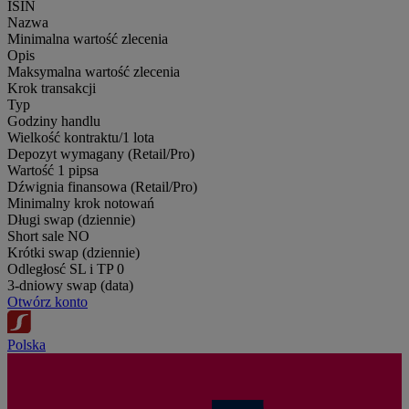
ISIN
Nazwa
Minimalna wartość zlecenia
Opis
Maksymalna wartość zlecenia
Krok transakcji
Typ
Godziny handlu
Wielkość kontraktu/1 lota
Depozyt wymagany (Retail/Pro)
Wartość 1 pipsa
Dźwignia finansowa (Retail/Pro)
Minimalny krok notowań
Długi swap (dziennie)
Short sale
NO
Krótki swap (dziennie)
Odległosć SL i TP
0
3-dniowy swap (data)
Otwórz konto
Polska