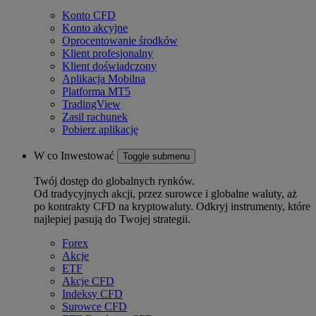
Konto CFD
Konto akcyjne
Oprocentowanie środków
Klient profesjonalny
Klient doświadczony
Aplikacja Mobilna
Platforma MT5
TradingView
Zasil rachunek
Pobierz aplikację
W co Inwestować
Toggle submenu
Twój dostęp do globalnych rynków.
Od tradycyjnych akcji, przez surowce i globalne waluty, aż
po kontrakty CFD na kryptowaluty. Odkryj instrumenty, które
najlepiej pasują do Twojej strategii.
Forex
Akcje
ETF
Akcje CFD
Indeksy CFD
Surowce CFD