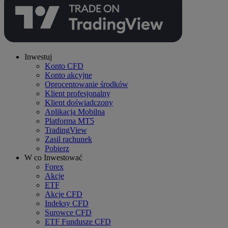
Inwestuj
Konto CFD
Konto akcyjne
Oprocentowanie środków
Klient profesjonalny
Klient doświadczony
Aplikacja Mobilna
Platforma MT5
TradingView
Zasil rachunek
Pobierz
W co Inwestować
Forex
Akcje
ETF
Akcje CFD
Indeksy CFD
Surowce CFD
ETF Fundusze CFD