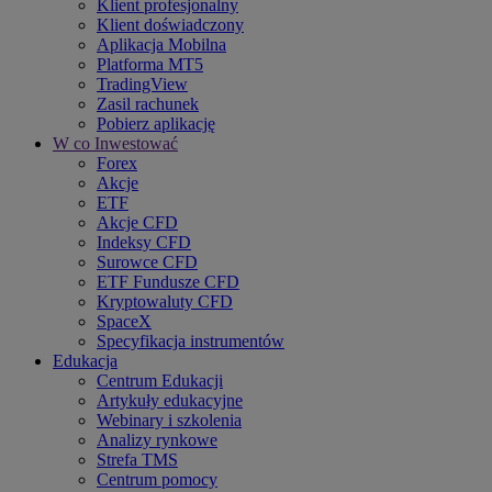
Klient profesjonalny
Klient doświadczony
Aplikacja Mobilna
Platforma MT5
TradingView
Zasil rachunek
Pobierz aplikację
W co Inwestować
Forex
Akcje
ETF
Akcje CFD
Indeksy CFD
Surowce CFD
ETF Fundusze CFD
Kryptowaluty CFD
SpaceX
Specyfikacja instrumentów
Edukacja
Centrum Edukacji
Artykuły edukacyjne
Webinary i szkolenia
Analizy rynkowe
Strefa TMS
Centrum pomocy