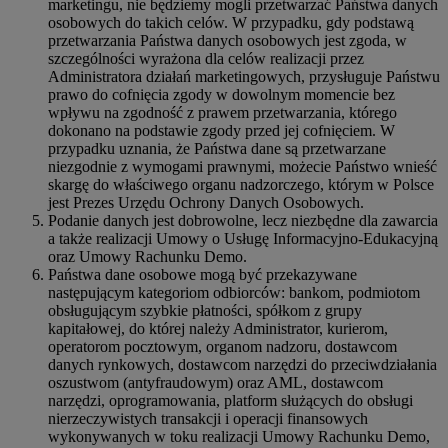
marketingu, nie będziemy mogli przetwarzać Państwa danych
osobowych do takich celów. W przypadku, gdy podstawą
przetwarzania Państwa danych osobowych jest zgoda, w
szczególności wyrażona dla celów realizacji przez
Administratora działań marketingowych, przysługuje Państwu
prawo do cofnięcia zgody w dowolnym momencie bez
wpływu na zgodność z prawem przetwarzania, którego
dokonano na podstawie zgody przed jej cofnięciem. W
przypadku uznania, że Państwa dane są przetwarzane
niezgodnie z wymogami prawnymi, możecie Państwo wnieść
skargę do właściwego organu nadzorczego, którym w Polsce
jest Prezes Urzędu Ochrony Danych Osobowych.
Podanie danych jest dobrowolne, lecz niezbędne dla zawarcia
a także realizacji Umowy o Usługę Informacyjno-Edukacyjną
oraz Umowy Rachunku Demo.
Państwa dane osobowe mogą być przekazywane
następującym kategoriom odbiorców: bankom, podmiotom
obsługującym szybkie płatności, spółkom z grupy
kapitałowej, do której należy Administrator, kurierom,
operatorom pocztowym, organom nadzoru, dostawcom
danych rynkowych, dostawcom narzędzi do przeciwdziałania
oszustwom (antyfraudowym) oraz AML, dostawcom
narzędzi, oprogramowania, platform służących do obsługi
nierzeczywistych transakcji i operacji finansowych
wykonywanych w toku realizacji Umowy Rachunku Demo,