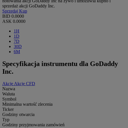
notowania akcji GoDaddy Inc na żywo i umożliwia kupno i
sprzedaż akcji GoDaddy Inc.
Sprzedaj
Kup
BID
0.0000
ASK
0.0000
1H
1D
7D
30D
6M
Specyfikacja instrumentu dla GoDaddy
Inc.
Akcje
Akcje CFD
Nazwa
Waluta
Symbol
Minimalna wartość zlecenia
Ticker
Godziny otwarcia
Typ
Godziny przyjmowania zamówień