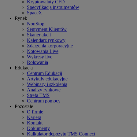
Kryptowaluty CFD
Specyfikacja instrumentów
SpaceX
Rynek
NonStop
Sentyment Klientów
Skaner akcji
Kalendarz rynkowy
Zdarzenia korporacyjne
Notowania Live
Wykresy live
Rolowania
Edukacja
Centrum Edukacji
Artykuły edukacyjne
Webinary i szkolenia
Analizy rynkowe
Strefa TMS
Centrum pomocy
Pozostałe
O firmie
Kariera
Kontakt
Dokumenty
Kalkulator depozytu TMS Connect