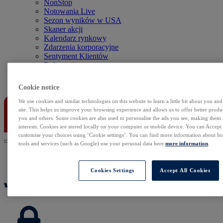
NonStop
Notowania Live
Sezon wyników w USA
Skaner akcji
Kalendarz rynkowy
Zdarzenia korporacyjne
Sentyment Klientów
Rolowania
Kontakt
Cookie notice
We use cookies and similar technologies on this website to learn a little bit about you an
site. This helps us improve your browsing experience and allows us to offer better produc
you and others. Some cookies are also used to personalise the ads you see, making them
interests. Cookies are stored locally on your computer or mobile device. You can Accept o
customise your choices using ‘Cookie settings’. You can find more information about 
tools and services (such as Google) use your personal data here:
more information
.
Cookies Settings
Accept All Cookies