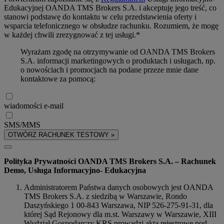
Edukacyjnej OANDA TMS Brokers S.A. i akceptuję jego treść, co
stanowi podstawę do kontaktu w celu przedstawienia oferty i
wsparcia telefonicznego w obsłudze rachunku. Rozumiem, że mogę
w każdej chwili zrezygnować z tej usługi.*
Wyrażam zgodę na otrzymywanie od OANDA TMS Brokers
S.A. informacji marketingowych o produktach i usługach, np.
o nowościach i promocjach na podane przeze mnie dane
kontaktowe za pomocą:
wiadomości e-mail
SMS/MMS
OTWÓRZ RACHUNEK TESTOWY »
Polityka Prywatności OANDA TMS Brokers S.A. – Rachunek
Demo, Usługa Informacyjno- Edukacyjna
Administratorem Państwa danych osobowych jest OANDA
TMS Brokers S.A. z siedzibą w Warszawie, Rondo
Daszyńskiego 1 00-843 Warszawa, NIP 526-275-91-31, dla
której Sąd Rejonowy dla m.st. Warszawy w Warszawie, XIII
Wydział Gospodarczy KRS prowadzi akta rejestrowe pod