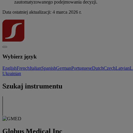
zautomatyzowanego podejmowania decyzji.
Data ostatniej aktualizacji: 4 marca 2026 r.
Wybierz język
English
French
Italian
Spanish
German
Portuguese
Dutch
Czech
Latvian
L
Ukrainian
Szukaj instrumentu
Globus Medical Inc