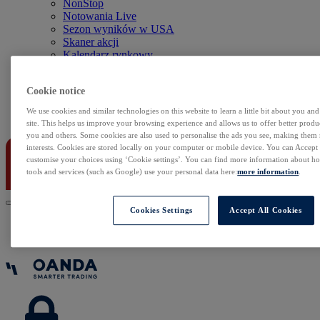
NonStop
Notowania Live
Sezon wyników w USA
Skaner akcji
Kalendarz rynkowy
Zdarzenia korporacyjne
Sentyment Klientów
Cookie notice
Rolowania
We use cookies and similar technologies on this website to learn a little bit about you an
Kontakt
site. This helps us improve your browsing experience and allows us to offer better produc
you and others. Some cookies are also used to personalise the ads you see, making them
interests. Cookies are stored locally on your computer or mobile device. You can Accept o
customise your choices using ‘Cookie settings’. You can find more information about 
tools and services (such as Google) use your personal data here:
more information
.
Cookies Settings
Accept All Cookies