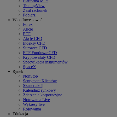
Platforma MT5
TradingView
Zasil rachunek
Pobierz
W co Inwestować
Forex
Akcje
ETF
Akcje CFD
Indeksy CFD
Surowce CFD
ETF Fundusze CFD
Kryptowaluty CFD
Specyfikacja instrumentów
SpaceX
Rynek
NonStop
Sentyment Klientów
Skaner akcji
Kalendarz rynkowy
Zdarzenia korporacyjne
Notowania Live
Wykresy live
Rolowania
Edukacja