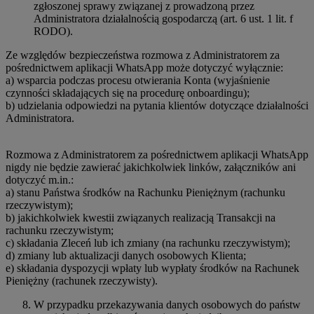
zgłoszonej sprawy związanej z prowadzoną przez
Administratora działalnością gospodarczą (art. 6 ust. 1 lit. f
RODO).
Ze względów bezpieczeństwa rozmowa z Administratorem za
pośrednictwem aplikacji WhatsApp może dotyczyć wyłącznie:
a) wsparcia podczas procesu otwierania Konta (wyjaśnienie
czynności składających się na procedurę onboardingu);
b) udzielania odpowiedzi na pytania klientów dotyczące działalności
Administratora.
Rozmowa z Administratorem za pośrednictwem aplikacji WhatsApp
nigdy nie będzie zawierać jakichkolwiek linków, załączników ani
dotyczyć m.in.:
a) stanu Państwa środków na Rachunku Pieniężnym (rachunku
rzeczywistym);
b) jakichkolwiek kwestii związanych realizacją Transakcji na
rachunku rzeczywistym;
c) składania Zleceń lub ich zmiany (na rachunku rzeczywistym);
d) zmiany lub aktualizacji danych osobowych Klienta;
e) składania dyspozycji wpłaty lub wypłaty środków na Rachunek
Pieniężny (rachunek rzeczywisty).
W przypadku przekazywania danych osobowych do państw