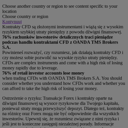
Choose another country or region to see content specific to your
location
Choose country or region
Kontynuuj
Kontrakty CFD są złożonymi instrumentami i wiążą się z wysokim
ryzykiem szybkiej utraty pieniędzy z powodu dźwigni finansowej.
76% rachunków inwestorów detalicznych traci pieniądze
podczas handlu kontraktami CFD z OANDA TMS Brokers
S.A.
Powinieneś rozważyć, czy rozumiesz, jak działają kontrakty CFD i
czy możesz sobie pozwolić na wysokie ryzyko utraty pieniędzy.
CFDs are complex instruments and come with a high risk of losing
money rapidly due to leverage.
76% of retail investor accounts lose money
when trading CFDs with OANDA TMS Brokers S.A. You should
consider whether you understand how CFDs work and whether you
can afford to take the high risk of losing your money.
Ostrzeżenie o ryzyku: Transakcje Forex i kontrakty oparte na
dźwigni finansowej są wysoce ryzykowne dla Twojego kapitału,
ponieważ straty mogą przewyższyć depozyt. Dlatego też, kontrakty
na różnicę oraz Forex mogą nie być odpowiednie dla wszystkich
inwestorów. Upewnij się, że rozumiesz związane z nimi ryzyka i
jeśli jest to konieczne zasięgnij niezależnej porady. Informacje