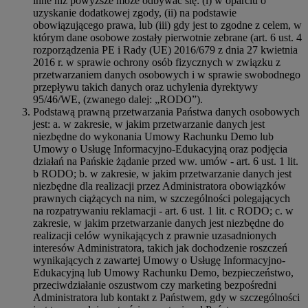
inne niż powyższe może odbywać się: (i) w oparciu o
uzyskanie dodatkowej zgody, (ii) na podstawie
obowiązującego prawa, lub (iii) gdy jest to zgodne z celem, w
którym dane osobowe zostały pierwotnie zebrane (art. 6 ust. 4
rozporządzenia PE i Rady (UE) 2016/679 z dnia 27 kwietnia
2016 r. w sprawie ochrony osób fizycznych w związku z
przetwarzaniem danych osobowych i w sprawie swobodnego
przepływu takich danych oraz uchylenia dyrektywy
95/46/WE, (zwanego dalej: „RODO”).
Podstawą prawną przetwarzania Państwa danych osobowych
jest: a. w zakresie, w jakim przetwarzanie danych jest
niezbędne do wykonania Umowy Rachunku Demo lub
Umowy o Usługę Informacyjno-Edukacyjną oraz podjęcia
działań na Pańskie żądanie przed ww. umów - art. 6 ust. 1 lit.
b RODO; b. w zakresie, w jakim przetwarzanie danych jest
niezbędne dla realizacji przez Administratora obowiązków
prawnych ciążących na nim, w szczególności polegających
na rozpatrywaniu reklamacji - art. 6 ust. 1 lit. c RODO; c. w
zakresie, w jakim przetwarzanie danych jest niezbędne do
realizacji celów wynikających z prawnie uzasadnionych
interesów Administratora, takich jak dochodzenie roszczeń
wynikających z zawartej Umowy o Usługę Informacyjno-
Edukacyjną lub Umowy Rachunku Demo, bezpieczeństwo,
przeciwdziałanie oszustwom czy marketing bezpośredni
Administratora lub kontakt z Państwem, gdy w szczególności