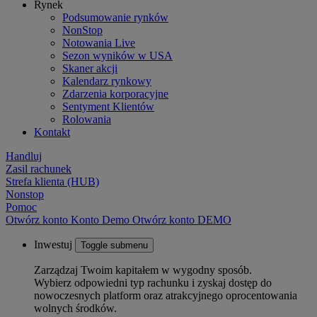
Rynek
Podsumowanie rynków
NonStop
Notowania Live
Sezon wyników w USA
Skaner akcji
Kalendarz rynkowy
Zdarzenia korporacyjne
Sentyment Klientów
Rolowania
Kontakt
Handluj
Zasil rachunek
Strefa klienta (HUB)
Nonstop
Pomoc
Otwórz konto
Konto
Demo
Otwórz konto DEMO
Inwestuj
Toggle submenu
Zarządzaj Twoim kapitałem w wygodny sposób.
Wybierz odpowiedni typ rachunku i zyskaj dostęp do
nowoczesnych platform oraz atrakcyjnego oprocentowania
wolnych środków.