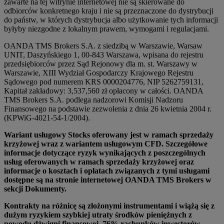
zawarte na tej witrynie internetowej nie są skierowane do
odbiorców konkretnego kraju i nie są przeznaczone do dystrybucji
do państw, w których dystrybucja albo użytkowanie tych informacji
byłyby niezgodne z lokalnym prawem, wymogami i regulacjami.
OANDA TMS Brokers S.A. z siedzibą w Warszawie, Warsaw
UNIT, Daszyńskiego 1, 00-843 Warszawa, wpisana do rejestru
przedsiębiorców przez Sąd Rejonowy dla m. st. Warszawy w
Warszawie, XIII Wydział Gospodarczy Krajowego Rejestru
Sądowego pod numerem KRS 0000204776, NIP 5262759131,
Kapitał zakładowy: 3,537,560 zł opłacony w całości. OANDA
TMS Brokers S.A. podlega nadzorowi Komisji Nadzoru
Finansowego na podstawie zezwolenia z dnia 26 kwietnia 2004 r.
(KPWiG-4021-54-1/2004).
Wariant usługowy Stocks oferowany jest w ramach sprzedaży
krzyżowej wraz z wariantem usługowym CFD. Szczegółowe
informacje dotyczące ryzyk wynikających z poszczególnych
usług oferowanych w ramach sprzedaży krzyżowej oraz
informacje o kosztach i opłatach związanych z tymi usługami
dostępne są na stronie internetowej OANDA TMS Brokers w
sekcji Dokumenty.
Kontrakty na różnicę są złożonymi instrumentami i wiążą się z
dużym ryzykiem szybkiej utraty środków pieniężnych z
powodu dźwigni finansowej. 76% rachunków inwestorów