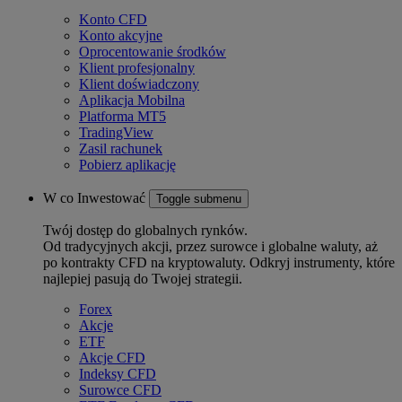
Konto CFD
Konto akcyjne
Oprocentowanie środków
Klient profesjonalny
Klient doświadczony
Aplikacja Mobilna
Platforma MT5
TradingView
Zasil rachunek
Pobierz aplikację
W co Inwestować
Toggle submenu
Twój dostęp do globalnych rynków.
Od tradycyjnych akcji, przez surowce i globalne waluty, aż
po kontrakty CFD na kryptowaluty. Odkryj instrumenty, które
najlepiej pasują do Twojej strategii.
Forex
Akcje
ETF
Akcje CFD
Indeksy CFD
Surowce CFD