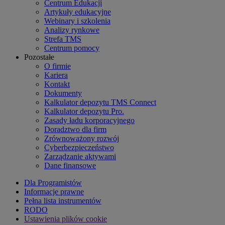
Centrum Edukacji
Artykuły edukacyjne
Webinary i szkolenia
Analizy rynkowe
Strefa TMS
Centrum pomocy
Pozostałe
O firmie
Kariera
Kontakt
Dokumenty
Kalkulator depozytu TMS Connect
Kalkulator depozytu Pro.
Zasady ładu korporacyjnego
Doradztwo dla firm
Zrównoważony rozwój
Cyberbezpieczeństwo
Zarządzanie aktywami
Dane finansowe
Dla Programistów
Informacje prawne
Pełna lista instrumentów
RODO
Ustawienia plików cookie