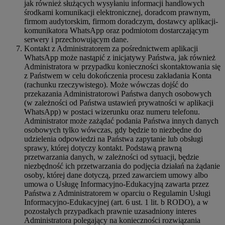
jak również służących wysyłaniu informacji handlowych
środkami komunikacji elektronicznej, doradcom prawnym,
firmom audytorskim, firmom doradczym, dostawcy aplikacji-
komunikatora WhatsApp oraz podmiotom dostarczającym
serwery i przechowującym dane.
Kontakt z Administratorem za pośrednictwem aplikacji
WhatsApp może nastąpić z inicjatywy Państwa, jak również
Administratora w przypadku konieczności skontaktowania się
z Państwem w celu dokończenia procesu zakładania Konta
(rachunku rzeczywistego). Może wówczas dojść do
przekazania Administratorowi Państwa danych osobowych
(w zależności od Państwa ustawień prywatności w aplikacji
WhatsApp) w postaci wizerunku oraz numeru telefonu.
Administrator może zażądać podania Państwa innych danych
osobowych tylko wówczas, gdy będzie to niezbędne do
udzielenia odpowiedzi na Państwa zapytanie lub obsługi
sprawy, której dotyczy kontakt. Podstawą prawną
przetwarzania danych, w zależności od sytuacji, będzie
niezbędność ich przetwarzania do podjęcia działań na żądanie
osoby, której dane dotyczą, przed zawarciem umowy albo
umowa o Usługę Informacyjno-Edukacyjną zawarta przez
Państwa z Administratorem w oparciu o Regulamin Usługi
Informacyjno-Edukacyjnej (art. 6 ust. 1 lit. b RODO), a w
pozostałych przypadkach prawnie uzasadniony interes
Administratora polegający na konieczności rozwiązania