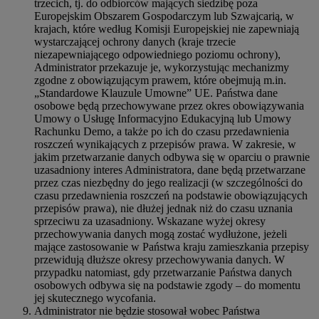
trzecich, tj. do odbiorców mających siedzibę poza
Europejskim Obszarem Gospodarczym lub Szwajcarią, w
krajach, które według Komisji Europejskiej nie zapewniają
wystarczającej ochrony danych (kraje trzecie
niezapewniającego odpowiedniego poziomu ochrony),
Administrator przekazuje je, wykorzystując mechanizmy
zgodne z obowiązującym prawem, które obejmują m.in.
„Standardowe Klauzule Umowne” UE. Państwa dane
osobowe będą przechowywane przez okres obowiązywania
Umowy o Usługę Informacyjno Edukacyjną lub Umowy
Rachunku Demo, a także po ich do czasu przedawnienia
roszczeń wynikających z przepisów prawa. W zakresie, w
jakim przetwarzanie danych odbywa się w oparciu o prawnie
uzasadniony interes Administratora, dane będą przetwarzane
przez czas niezbędny do jego realizacji (w szczególności do
czasu przedawnienia roszczeń na podstawie obowiązujących
przepisów prawa), nie dłużej jednak niż do czasu uznania
sprzeciwu za uzasadniony. Wskazane wyżej okresy
przechowywania danych mogą zostać wydłużone, jeżeli
mające zastosowanie w Państwa kraju zamieszkania przepisy
przewidują dłuższe okresy przechowywania danych. W
przypadku natomiast, gdy przetwarzanie Państwa danych
osobowych odbywa się na podstawie zgody – do momentu
jej skutecznego wycofania.
Administrator nie będzie stosował wobec Państwa