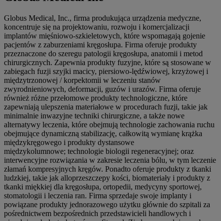
Globus Medical, Inc., firma produkująca urządzenia medyczne,
koncentruje się na projektowaniu, rozwoju i komercjalizacji
implantów mięśniowo-szkieletowych, które wspomagają gojenie
pacjentów z zaburzeniami kręgosłupa. Firma oferuje produkty
przeznaczone do szeregu patologii kręgosłupa, anatomii i metod
chirurgicznych. Zapewnia produkty fuzyjne, które są stosowane w
zabiegach fuzji szyjki macicy, piersiowo-lędźwiowej, krzyżowej i
międzytrzonowej / korpektomii w leczeniu stanów
zwyrodnieniowych, deformacji, guzów i urazów. Firma oferuje
również różne przełomowe produkty technologiczne, które
zapewniają ulepszenia materiałowe w procedurach fuzji, takie jak
minimalnie inwazyjne techniki chirurgiczne, a także nowe
alternatywy leczenia, które obejmują technologie zachowania ruchu
obejmujące dynamiczną stabilizację, całkowitą wymianę krążka
międzykręgowego i produkty dystansowe
międzykolumnowe; technologie biologii regeneracyjnej; oraz
interwencyjne rozwiązania w zakresie leczenia bólu, w tym leczenie
złamań kompresyjnych kręgów. Ponadto oferuje produkty z tkanki
ludzkiej, takie jak alloprzeszczepy kości, biomateriały i produkty z
tkanki miękkiej dla kręgosłupa, ortopedii, medycyny sportowej,
stomatologii i leczenia ran. Firma sprzedaje swoje implanty i
powiązane produkty jednorazowego użytku głównie do szpitali za
pośrednictwem bezpośrednich przedstawicieli handlowych i