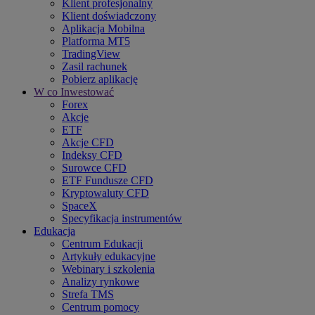
Klient profesjonalny
Klient doświadczony
Aplikacja Mobilna
Platforma MT5
TradingView
Zasil rachunek
Pobierz aplikację
W co Inwestować
Forex
Akcje
ETF
Akcje CFD
Indeksy CFD
Surowce CFD
ETF Fundusze CFD
Kryptowaluty CFD
SpaceX
Specyfikacja instrumentów
Edukacja
Centrum Edukacji
Artykuły edukacyjne
Webinary i szkolenia
Analizy rynkowe
Strefa TMS
Centrum pomocy