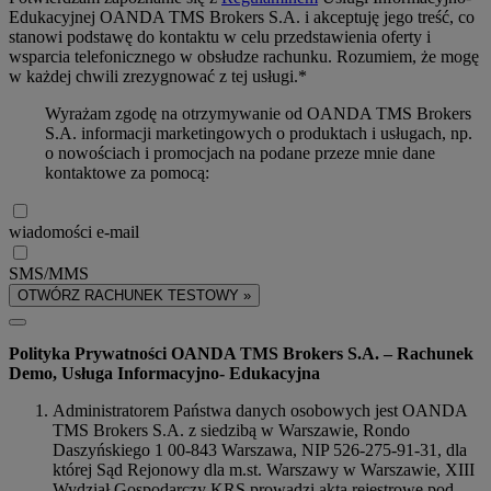
Edukacyjnej OANDA TMS Brokers S.A. i akceptuję jego treść, co
stanowi podstawę do kontaktu w celu przedstawienia oferty i
wsparcia telefonicznego w obsłudze rachunku. Rozumiem, że mogę
w każdej chwili zrezygnować z tej usługi.*
Wyrażam zgodę na otrzymywanie od OANDA TMS Brokers
S.A. informacji marketingowych o produktach i usługach, np.
o nowościach i promocjach na podane przeze mnie dane
kontaktowe za pomocą:
wiadomości e-mail
SMS/MMS
OTWÓRZ RACHUNEK TESTOWY »
Polityka Prywatności OANDA TMS Brokers S.A. – Rachunek
Demo, Usługa Informacyjno- Edukacyjna
Administratorem Państwa danych osobowych jest OANDA
TMS Brokers S.A. z siedzibą w Warszawie, Rondo
Daszyńskiego 1 00-843 Warszawa, NIP 526-275-91-31, dla
której Sąd Rejonowy dla m.st. Warszawy w Warszawie, XIII
Wydział Gospodarczy KRS prowadzi akta rejestrowe pod