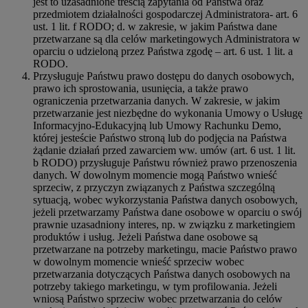
jest to uzasadnione treścią zapytania od Państwa oraz
przedmiotem działalności gospodarczej Administratora- art. 6
ust. 1 lit. f RODO; d. w zakresie, w jakim Państwa dane
przetwarzane są dla celów marketingowych Administratora w
oparciu o udzieloną przez Państwa zgodę – art. 6 ust. 1 lit. a
RODO.
Przysługuje Państwu prawo dostępu do danych osobowych,
prawo ich sprostowania, usunięcia, a także prawo
ograniczenia przetwarzania danych. W zakresie, w jakim
przetwarzanie jest niezbędne do wykonania Umowy o Usługę
Informacyjno-Edukacyjną lub Umowy Rachunku Demo,
której jesteście Państwo stroną lub do podjęcia na Państwa
żądanie działań przed zawarciem ww. umów (art. 6 ust. 1 lit.
b RODO) przysługuje Państwu również prawo przenoszenia
danych. W dowolnym momencie mogą Państwo wnieść
sprzeciw, z przyczyn związanych z Państwa szczególną
sytuacją, wobec wykorzystania Państwa danych osobowych,
jeżeli przetwarzamy Państwa dane osobowe w oparciu o swój
prawnie uzasadniony interes, np. w związku z marketingiem
produktów i usług. Jeżeli Państwa dane osobowe są
przetwarzane na potrzeby marketingu, macie Państwo prawo
w dowolnym momencie wnieść sprzeciw wobec
przetwarzania dotyczących Państwa danych osobowych na
potrzeby takiego marketingu, w tym profilowania. Jeżeli
wniosą Państwo sprzeciw wobec przetwarzania do celów