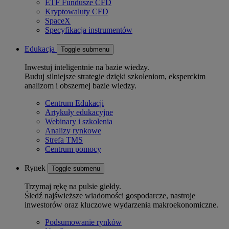
ETF Fundusze CFD
Kryptowaluty CFD
SpaceX
Specyfikacja instrumentów
Edukacja
Toggle submenu
Inwestuj inteligentnie na bazie wiedzy.
Buduj silniejsze strategie dzięki szkoleniom, eksperckim
analizom i obszernej bazie wiedzy.
Centrum Edukacji
Artykuły edukacyjne
Webinary i szkolenia
Analizy rynkowe
Strefa TMS
Centrum pomocy
Rynek
Toggle submenu
Trzymaj rękę na pulsie giełdy.
Śledź najświeższe wiadomości gospodarcze, nastroje
inwestorów oraz kluczowe wydarzenia makroekonomiczne.
Podsumowanie rynków