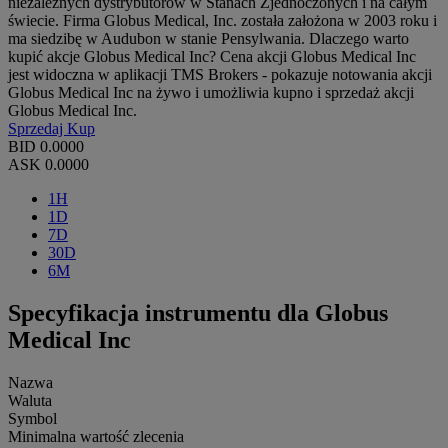
niezależnych dystrybutorów w Stanach Zjednoczonych i na całym
świecie. Firma Globus Medical, Inc. została założona w 2003 roku i
ma siedzibę w Audubon w stanie Pensylwania. Dlaczego warto
kupić akcje Globus Medical Inc? Cena akcji Globus Medical Inc
jest widoczna w aplikacji TMS Brokers - pokazuje notowania akcji
Globus Medical Inc na żywo i umożliwia kupno i sprzedaż akcji
Globus Medical Inc.
Sprzedaj
Kup
BID
0.0000
ASK
0.0000
1H
1D
7D
30D
6M
Specyfikacja instrumentu dla Globus
Medical Inc
Nazwa
Waluta
Symbol
Minimalna wartość zlecenia