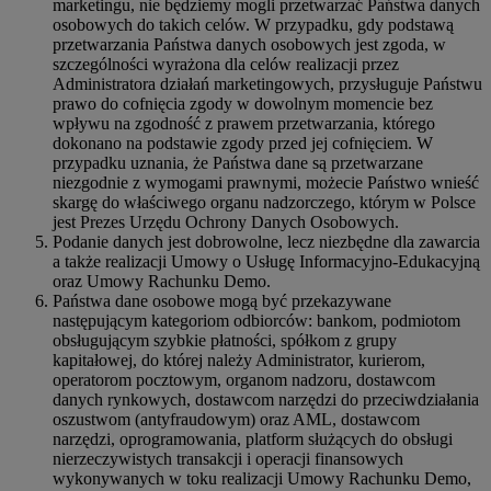
marketingu, nie będziemy mogli przetwarzać Państwa danych
osobowych do takich celów. W przypadku, gdy podstawą
przetwarzania Państwa danych osobowych jest zgoda, w
szczególności wyrażona dla celów realizacji przez
Administratora działań marketingowych, przysługuje Państwu
prawo do cofnięcia zgody w dowolnym momencie bez
wpływu na zgodność z prawem przetwarzania, którego
dokonano na podstawie zgody przed jej cofnięciem. W
przypadku uznania, że Państwa dane są przetwarzane
niezgodnie z wymogami prawnymi, możecie Państwo wnieść
skargę do właściwego organu nadzorczego, którym w Polsce
jest Prezes Urzędu Ochrony Danych Osobowych.
Podanie danych jest dobrowolne, lecz niezbędne dla zawarcia
a także realizacji Umowy o Usługę Informacyjno-Edukacyjną
oraz Umowy Rachunku Demo.
Państwa dane osobowe mogą być przekazywane
następującym kategoriom odbiorców: bankom, podmiotom
obsługującym szybkie płatności, spółkom z grupy
kapitałowej, do której należy Administrator, kurierom,
operatorom pocztowym, organom nadzoru, dostawcom
danych rynkowych, dostawcom narzędzi do przeciwdziałania
oszustwom (antyfraudowym) oraz AML, dostawcom
narzędzi, oprogramowania, platform służących do obsługi
nierzeczywistych transakcji i operacji finansowych
wykonywanych w toku realizacji Umowy Rachunku Demo,