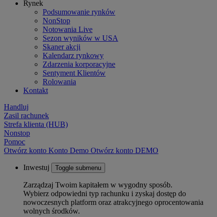
Rynek
Podsumowanie rynków
NonStop
Notowania Live
Sezon wyników w USA
Skaner akcji
Kalendarz rynkowy
Zdarzenia korporacyjne
Sentyment Klientów
Rolowania
Kontakt
Handluj
Zasil rachunek
Strefa klienta (HUB)
Nonstop
Pomoc
Otwórz konto
Konto
Demo
Otwórz konto DEMO
Inwestuj
Toggle submenu
Zarządzaj Twoim kapitałem w wygodny sposób.
Wybierz odpowiedni typ rachunku i zyskaj dostęp do
nowoczesnych platform oraz atrakcyjnego oprocentowania
wolnych środków.