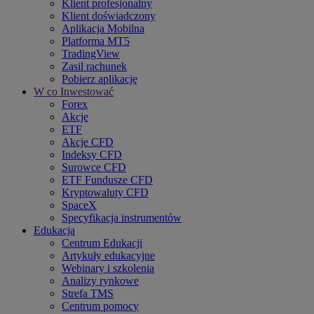
Klient profesjonalny
Klient doświadczony
Aplikacja Mobilna
Platforma MT5
TradingView
Zasil rachunek
Pobierz aplikację
W co Inwestować
Forex
Akcje
ETF
Akcje CFD
Indeksy CFD
Surowce CFD
ETF Fundusze CFD
Kryptowaluty CFD
SpaceX
Specyfikacja instrumentów
Edukacja
Centrum Edukacji
Artykuły edukacyjne
Webinary i szkolenia
Analizy rynkowe
Strefa TMS
Centrum pomocy