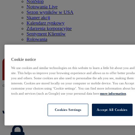
NonStop
Notowania Live
Sezon wyników w USA
Skaner akcji
Kalendarz rynkowy
Zdarzenia korporacyjne
Sentyment Klientów
Rolowania
Kontakt
Cookie notice
We use cookies and similar technologies on this website to learn a little bit about you an
site. This helps us improve your browsing experience and allows us to offer better produc
you and others. Some cookies are also used to personalise the ads you see, making them
interests. Cookies are stored locally on your computer or mobile device. You can Accept o
customise your choices using ‘Cookie settings’. You can find more information about 
tools and services (such as Google) use your personal data here:
more information
.
Cookies Settings
Accept All Cookies