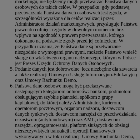
marketingu, nie będziemy mogli przetwarzać Państwa danych
osobowych do takich celów. W przypadku, gdy podstawą
przetwarzania Państwa danych osobowych jest zgoda, w
szczególności wyrażona dla celów realizacji przez
Administratora działań marketingowych, przysługuje Państwu
prawo do cofnięcia zgody w dowolnym momencie bez
wpływu na zgodność z prawem przetwarzania, którego
dokonano na podstawie zgody przed jej cofnięciem. W
przypadku uznania, że Państwa dane są przetwarzane
niezgodnie z wymogami prawnymi, możecie Państwo wnieść
skargę do właściwego organu nadzorczego, którym w Polsce
jest Prezes Urzędu Ochrony Danych Osobowych.
Podanie danych jest dobrowolne, lecz niezbędne dla zawarcia
a także realizacji Umowy o Usługę Informacyjno-Edukacyjną
oraz Umowy Rachunku Demo.
Państwa dane osobowe mogą być przekazywane
następującym kategoriom odbiorców: bankom, podmiotom
obsługującym szybkie płatności, spółkom z grupy
kapitałowej, do której należy Administrator, kurierom,
operatorom pocztowym, organom nadzoru, dostawcom
danych rynkowych, dostawcom narzędzi do przeciwdziałania
oszustwom (antyfraudowym) oraz AML, dostawcom
narzędzi, oprogramowania, platform służących do obsługi
nierzeczywistych transakcji i operacji finansowych
wykonywanych w toku realizacji Umowy Rachunku Demo,