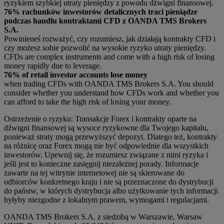
ryzykiem szybkiej utraty pieniędzy z powodu dźwigni finansowej.
76% rachunków inwestorów detalicznych traci pieniądze
podczas handlu kontraktami CFD z OANDA TMS Brokers
S.A.
Powinieneś rozważyć, czy rozumiesz, jak działają kontrakty CFD i
czy możesz sobie pozwolić na wysokie ryzyko utraty pieniędzy.
CFDs are complex instruments and come with a high risk of losing
money rapidly due to leverage.
76% of retail investor accounts lose money
when trading CFDs with OANDA TMS Brokers S.A. You should
consider whether you understand how CFDs work and whether you
can afford to take the high risk of losing your money.
Ostrzeżenie o ryzyku: Transakcje Forex i kontrakty oparte na
dźwigni finansowej są wysoce ryzykowne dla Twojego kapitału,
ponieważ straty mogą przewyższyć depozyt. Dlatego też, kontrakty
na różnicę oraz Forex mogą nie być odpowiednie dla wszystkich
inwestorów. Upewnij się, że rozumiesz związane z nimi ryzyka i
jeśli jest to konieczne zasięgnij niezależnej porady. Informacje
zawarte na tej witrynie internetowej nie są skierowane do
odbiorców konkretnego kraju i nie są przeznaczone do dystrybucji
do państw, w których dystrybucja albo użytkowanie tych informacji
byłyby niezgodne z lokalnym prawem, wymogami i regulacjami.
OANDA TMS Brokers S.A. z siedzibą w Warszawie, Warsaw