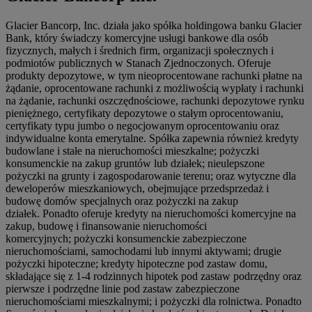
Glacier Bancorp, Inc. działa jako spółka holdingowa banku Glacier
Bank, który świadczy komercyjne usługi bankowe dla osób
fizycznych, małych i średnich firm, organizacji społecznych i
podmiotów publicznych w Stanach Zjednoczonych. Oferuje
produkty depozytowe, w tym nieoprocentowane rachunki płatne na
żądanie, oprocentowane rachunki z możliwością wypłaty i rachunki
na żądanie, rachunki oszczędnościowe, rachunki depozytowe rynku
pieniężnego, certyfikaty depozytowe o stałym oprocentowaniu,
certyfikaty typu jumbo o negocjowanym oprocentowaniu oraz
indywidualne konta emerytalne. Spółka zapewnia również kredyty
budowlane i stałe na nieruchomości mieszkalne; pożyczki
konsumenckie na zakup gruntów lub działek; nieulepszone
pożyczki na grunty i zagospodarowanie terenu; oraz wytyczne dla
deweloperów mieszkaniowych, obejmujące przedsprzedaż i
budowę domów specjalnych oraz pożyczki na zakup
działek. Ponadto oferuje kredyty na nieruchomości komercyjne na
zakup, budowę i finansowanie nieruchomości
komercyjnych; pożyczki konsumenckie zabezpieczone
nieruchomościami, samochodami lub innymi aktywami; drugie
pożyczki hipoteczne; kredyty hipoteczne pod zastaw domu,
składające się z 1-4 rodzinnych hipotek pod zastaw podrzędny oraz
pierwsze i podrzędne linie pod zastaw zabezpieczone
nieruchomościami mieszkalnymi; i pożyczki dla rolnictwa. Ponadto