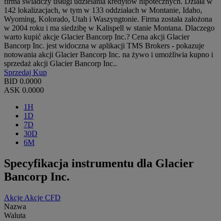
firma świadczy usługi udzielania kredytów hipotecznych. Działa w
142 lokalizacjach, w tym w 133 oddziałach w Montanie, Idaho,
Wyoming, Kolorado, Utah i Waszyngtonie. Firma została założona
w 2004 roku i ma siedzibę w Kalispell w stanie Montana. Dlaczego
warto kupić akcje Glacier Bancorp Inc.? Cena akcji Glacier
Bancorp Inc. jest widoczna w aplikacji TMS Brokers - pokazuje
notowania akcji Glacier Bancorp Inc. na żywo i umożliwia kupno i
sprzedaż akcji Glacier Bancorp Inc..
Sprzedaj
Kup
BID
0.0000
ASK
0.0000
1H
1D
7D
30D
6M
Specyfikacja instrumentu dla Glacier
Bancorp Inc.
Akcje
Akcje CFD
Nazwa
Waluta