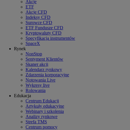
Akcje
ETF
Akcje CFD
Indeksy CFD
Surowce CFD
ETF Fundusze CFD
Kryptowaluty CFD
Specyfikacja instrumentów
SpaceX
Rynek
NonStop
Sentyment Klientów
Skaner akcji
Kalendarz rynkowy
Zdarzenia korporacyjne
Notowania Live
Wykresy live
Rolowania
Edukacja
Centrum Edukacji
Artykuły edukacyjne
Webinary i szkolenia
Analizy rynkowe
Strefa TMS
Centrum pomocy