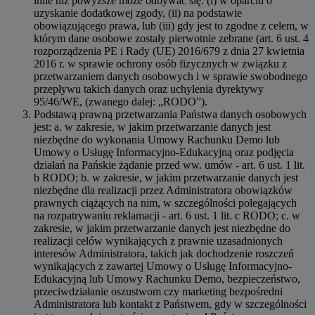
inne niż powyższe może odbywać się: (i) w oparciu o
uzyskanie dodatkowej zgody, (ii) na podstawie
obowiązującego prawa, lub (iii) gdy jest to zgodne z celem, w
którym dane osobowe zostały pierwotnie zebrane (art. 6 ust. 4
rozporządzenia PE i Rady (UE) 2016/679 z dnia 27 kwietnia
2016 r. w sprawie ochrony osób fizycznych w związku z
przetwarzaniem danych osobowych i w sprawie swobodnego
przepływu takich danych oraz uchylenia dyrektywy
95/46/WE, (zwanego dalej: „RODO”).
Podstawą prawną przetwarzania Państwa danych osobowych
jest: a. w zakresie, w jakim przetwarzanie danych jest
niezbędne do wykonania Umowy Rachunku Demo lub
Umowy o Usługę Informacyjno-Edukacyjną oraz podjęcia
działań na Pańskie żądanie przed ww. umów - art. 6 ust. 1 lit.
b RODO; b. w zakresie, w jakim przetwarzanie danych jest
niezbędne dla realizacji przez Administratora obowiązków
prawnych ciążących na nim, w szczególności polegających
na rozpatrywaniu reklamacji - art. 6 ust. 1 lit. c RODO; c. w
zakresie, w jakim przetwarzanie danych jest niezbędne do
realizacji celów wynikających z prawnie uzasadnionych
interesów Administratora, takich jak dochodzenie roszczeń
wynikających z zawartej Umowy o Usługę Informacyjno-
Edukacyjną lub Umowy Rachunku Demo, bezpieczeństwo,
przeciwdziałanie oszustwom czy marketing bezpośredni
Administratora lub kontakt z Państwem, gdy w szczególności