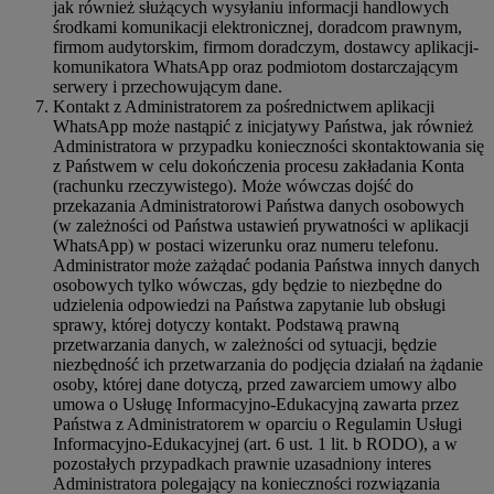
jak również służących wysyłaniu informacji handlowych
środkami komunikacji elektronicznej, doradcom prawnym,
firmom audytorskim, firmom doradczym, dostawcy aplikacji-
komunikatora WhatsApp oraz podmiotom dostarczającym
serwery i przechowującym dane.
Kontakt z Administratorem za pośrednictwem aplikacji
WhatsApp może nastąpić z inicjatywy Państwa, jak również
Administratora w przypadku konieczności skontaktowania się
z Państwem w celu dokończenia procesu zakładania Konta
(rachunku rzeczywistego). Może wówczas dojść do
przekazania Administratorowi Państwa danych osobowych
(w zależności od Państwa ustawień prywatności w aplikacji
WhatsApp) w postaci wizerunku oraz numeru telefonu.
Administrator może zażądać podania Państwa innych danych
osobowych tylko wówczas, gdy będzie to niezbędne do
udzielenia odpowiedzi na Państwa zapytanie lub obsługi
sprawy, której dotyczy kontakt. Podstawą prawną
przetwarzania danych, w zależności od sytuacji, będzie
niezbędność ich przetwarzania do podjęcia działań na żądanie
osoby, której dane dotyczą, przed zawarciem umowy albo
umowa o Usługę Informacyjno-Edukacyjną zawarta przez
Państwa z Administratorem w oparciu o Regulamin Usługi
Informacyjno-Edukacyjnej (art. 6 ust. 1 lit. b RODO), a w
pozostałych przypadkach prawnie uzasadniony interes
Administratora polegający na konieczności rozwiązania