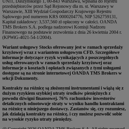
UNIT, Daszyńskiego 1, 00-843 Warszawa, wpisana do rejestru
przedsiębiorców przez Sąd Rejonowy dla m. st. Warszawy w
Warszawie, XIII Wydział Gospodarczy Krajowego Rejestru
Sądowego pod numerem KRS 0000204776, NIP 5262759131,
Kapitał zakładowy: 3,537,560 zł opłacony w całości. OANDA
TMS Brokers S.A. podlega nadzorowi Komisji Nadzoru
Finansowego na podstawie zezwolenia z dnia 26 kwietnia 2004 r.
(KPWiG-4021-54-1/2004).
Wariant usługowy Stocks oferowany jest w ramach sprzedaży
krzyżowej wraz z wariantem usługowym CFD. Szczegółowe
informacje dotyczące ryzyk wynikających z poszczególnych
usług oferowanych w ramach sprzedaży krzyżowej oraz
informacje o kosztach i opłatach związanych z tymi usługami
dostępne są na stronie internetowej OANDA TMS Brokers w
sekcji Dokumenty.
Kontrakty na różnicę są złożonymi instrumentami i wiążą się z
dużym ryzykiem szybkiej utraty środków pieniężnych z
powodu dźwigni finansowej. 76% rachunków inwestorów
detalicznych odnotowuje straty w wyniku handlu kontraktami
na różnicę u niniejszego dostawcy. Zastanów się, czy rozumiesz,
jak działają kontrakty na różnicę, i czy możesz pozwolić sobie
na wysokie ryzyko utraty pieniędzy.
@ Copyright 2026 OANDA TMS Brokers S.A. All rights reserved.