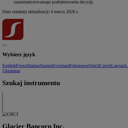
zautomatyzowanego podejmowania decyzji.
Data ostatniej aktualizacji: 4 marca 2026 r.
Wybierz język
English
French
Italian
Spanish
German
Portuguese
Dutch
Czech
Latvian
L
Ukrainian
Szukaj instrumentu
Glacier Bancorp Inc.