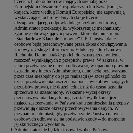
trzecich, tj. do odbiorców mających siedzibę poza
Europejskim Obszarem Gospodarczym lub Szwajcarią, w
krajach, które według Komisji Europejskiej nie zapewniają
wystarczającej ochrony danych (kraje trzecie
niezapewniającego odpowiedniego poziomu ochrony),
Administrator przekazuje je, wykorzystując mechanizmy
zgodne z obowiązującym prawem, które obejmują m.in.
„Standardowe Klauzule Umowne” UE. Państwa dane
osobowe będą przechowywane przez okres obowiązywania
Umowy o Usługę Informacyjno Edukacyjną lub Umowy
Rachunku Demo, a także po ich do czasu przedawnienia
roszczeń wynikających z przepisów prawa. W zakresie, w
jakim przetwarzanie danych odbywa się w oparciu o prawnie
uzasadniony interes Administratora, dane będą przetwarzane
przez czas niezbędny do jego realizacji (w szczególności do
czasu przedawnienia roszczeń na podstawie obowiązujących
przepisów prawa), nie dłużej jednak niż do czasu uznania
sprzeciwu za uzasadniony. Wskazane wyżej okresy
przechowywania danych mogą zostać wydłużone, jeżeli
mające zastosowanie w Państwa kraju zamieszkania przepisy
przewidują dłuższe okresy przechowywania danych. W
przypadku natomiast, gdy przetwarzanie Państwa danych
osobowych odbywa się na podstawie zgody – do momentu
jej skutecznego wycofania.
Administrator nie będzie stosował wobec Państwa