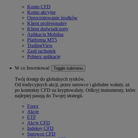
Konto CFD
Konto akcyjne
Oprocentowanie środków
Klient profesjonalny
Klient doświadczony
Aplikacja Mobilna
Platforma MT5
TradingView
Zasil rachunek
Pobierz aplikację
W co Inwestować
Toggle submenu
Twój dostęp do globalnych rynków.
Od tradycyjnych akcji, przez surowce i globalne waluty, aż
po kontrakty CFD na kryptowaluty. Odkryj instrumenty, które
najlepiej pasują do Twojej strategii.
Forex
Akcje
ETF
Akcje CFD
Indeksy CFD
Surowce CFD