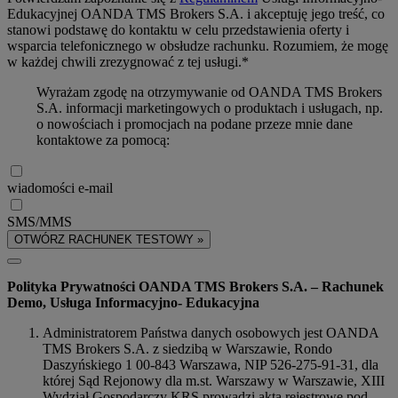
Edukacyjnej OANDA TMS Brokers S.A. i akceptuję jego treść, co
stanowi podstawę do kontaktu w celu przedstawienia oferty i
wsparcia telefonicznego w obsłudze rachunku. Rozumiem, że mogę
w każdej chwili zrezygnować z tej usługi.*
Wyrażam zgodę na otrzymywanie od OANDA TMS Brokers
S.A. informacji marketingowych o produktach i usługach, np.
o nowościach i promocjach na podane przeze mnie dane
kontaktowe za pomocą:
wiadomości e-mail
SMS/MMS
OTWÓRZ RACHUNEK TESTOWY »
Polityka Prywatności OANDA TMS Brokers S.A. – Rachunek
Demo, Usługa Informacyjno- Edukacyjna
Administratorem Państwa danych osobowych jest OANDA
TMS Brokers S.A. z siedzibą w Warszawie, Rondo
Daszyńskiego 1 00-843 Warszawa, NIP 526-275-91-31, dla
której Sąd Rejonowy dla m.st. Warszawy w Warszawie, XIII
Wydział Gospodarczy KRS prowadzi akta rejestrowe pod