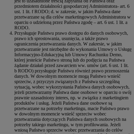
jest to uzasadnione treścią zapytania od Państwa oraz
przedmiotem działalności gospodarczej Administratora- art. 6
ust. 1 lit. f RODO; d. w zakresie, w jakim Państwa dane
przetwarzane są dla celów marketingowych Administratora w
oparciu o udzieloną przez Państwa zgodę – art. 6 ust. 1 lit. a
RODO.
Przysługuje Państwu prawo dostępu do danych osobowych,
prawo ich sprostowania, usunięcia, a także prawo
ograniczenia przetwarzania danych. W zakresie, w jakim
przetwarzanie jest niezbędne do wykonania Umowy o Usługę
Informacyjno-Edukacyjną lub Umowy Rachunku Demo,
której jesteście Państwo stroną lub do podjęcia na Państwa
żądanie działań przed zawarciem ww. umów (art. 6 ust. 1 lit.
b RODO) przysługuje Państwu również prawo przenoszenia
danych. W dowolnym momencie mogą Państwo wnieść
sprzeciw, z przyczyn związanych z Państwa szczególną
sytuacją, wobec wykorzystania Państwa danych osobowych,
jeżeli przetwarzamy Państwa dane osobowe w oparciu o swój
prawnie uzasadniony interes, np. w związku z marketingiem
produktów i usług. Jeżeli Państwa dane osobowe są
przetwarzane na potrzeby marketingu, macie Państwo prawo
w dowolnym momencie wnieść sprzeciw wobec
przetwarzania dotyczących Państwa danych osobowych na
potrzeby takiego marketingu, w tym profilowania. Jeżeli
wniosą Państwo sprzeciw wobec przetwarzania do celów