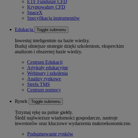
ETF Fundusze CFD
Kryptowaluty CFD
SpaceX
Specyfikacja instrumentów
Edukacja
Toggle submenu
Inwestuj inteligentnie na bazie wiedzy.
Buduj silniejsze strategie dzięki szkoleniom, eksperckim
analizom i obszernej bazie wiedzy.
Centrum Edukacji
Artykuły edukacyjne
Webinary i szkolenia
Analizy rynkowe
Strefa TMS
Centrum pomocy
Rynek
Toggle submenu
Trzymaj rękę na pulsie giełdy.
Śledź najświeższe wiadomości gospodarcze, nastroje
inwestorów oraz kluczowe wydarzenia makroekonomiczne.
Podsumowanie rynków