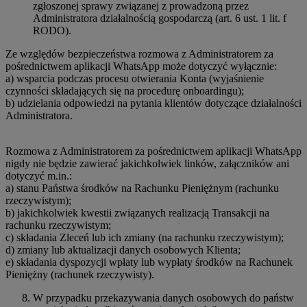
zgłoszonej sprawy związanej z prowadzoną przez
Administratora działalnością gospodarczą (art. 6 ust. 1 lit. f
RODO).
Ze względów bezpieczeństwa rozmowa z Administratorem za
pośrednictwem aplikacji WhatsApp może dotyczyć wyłącznie:
a) wsparcia podczas procesu otwierania Konta (wyjaśnienie
czynności składających się na procedurę onboardingu);
b) udzielania odpowiedzi na pytania klientów dotyczące działalności
Administratora.
Rozmowa z Administratorem za pośrednictwem aplikacji WhatsApp
nigdy nie będzie zawierać jakichkolwiek linków, załączników ani
dotyczyć m.in.:
a) stanu Państwa środków na Rachunku Pieniężnym (rachunku
rzeczywistym);
b) jakichkolwiek kwestii związanych realizacją Transakcji na
rachunku rzeczywistym;
c) składania Zleceń lub ich zmiany (na rachunku rzeczywistym);
d) zmiany lub aktualizacji danych osobowych Klienta;
e) składania dyspozycji wpłaty lub wypłaty środków na Rachunek
Pieniężny (rachunek rzeczywisty).
W przypadku przekazywania danych osobowych do państw