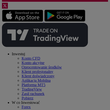
Inwestuj
Konto CFD
Konto akcyjne
Oprocentowanie środków
Klient profesjonalny
Klient doświadczony
Aplikacja Mobilna
Platforma MT5
TradingView
Zasil rachunek
Pobierz
W co Inwestować
Forex