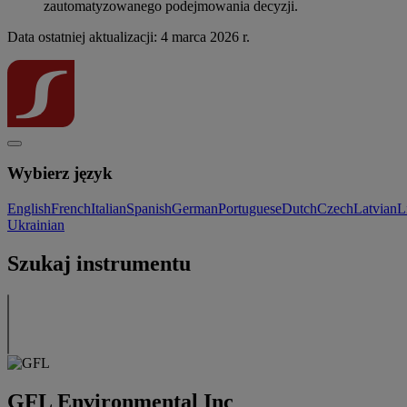
zautomatyzowanego podejmowania decyzji.
Data ostatniej aktualizacji: 4 marca 2026 r.
Wybierz język
English
French
Italian
Spanish
German
Portuguese
Dutch
Czech
Latvian
L
Ukrainian
Szukaj instrumentu
GFL Environmental Inc