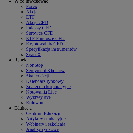
W co Inwestować
Forex
Akcje
ETF
Akcje CFD
Indeksy CFD
Surowce CFD
ETF Fundusze CFD
Kryptowaluty CFD
Specyfikacja instrumentów
SpaceX
Rynek
NonStop
Sentyment Klientów
Skaner akcji
Kalendarz rynkowy
Zdarzenia korporacyjne
Notowania Live
Wykresy live
Rolowania
Edukacja
Centrum Edukacji
Artykuły edukacyjne
Webinary i szkolenia
Analizy rynkowe