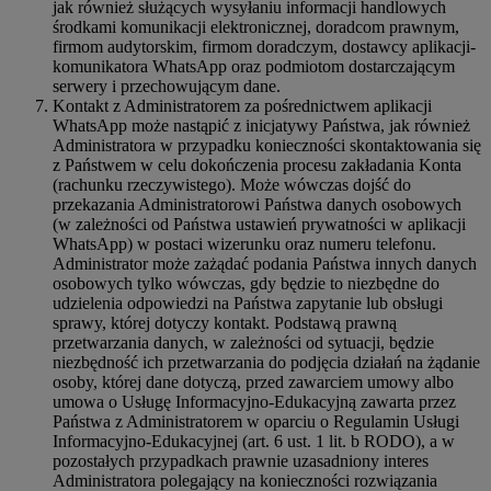
jak również służących wysyłaniu informacji handlowych
środkami komunikacji elektronicznej, doradcom prawnym,
firmom audytorskim, firmom doradczym, dostawcy aplikacji-
komunikatora WhatsApp oraz podmiotom dostarczającym
serwery i przechowującym dane.
Kontakt z Administratorem za pośrednictwem aplikacji
WhatsApp może nastąpić z inicjatywy Państwa, jak również
Administratora w przypadku konieczności skontaktowania się
z Państwem w celu dokończenia procesu zakładania Konta
(rachunku rzeczywistego). Może wówczas dojść do
przekazania Administratorowi Państwa danych osobowych
(w zależności od Państwa ustawień prywatności w aplikacji
WhatsApp) w postaci wizerunku oraz numeru telefonu.
Administrator może zażądać podania Państwa innych danych
osobowych tylko wówczas, gdy będzie to niezbędne do
udzielenia odpowiedzi na Państwa zapytanie lub obsługi
sprawy, której dotyczy kontakt. Podstawą prawną
przetwarzania danych, w zależności od sytuacji, będzie
niezbędność ich przetwarzania do podjęcia działań na żądanie
osoby, której dane dotyczą, przed zawarciem umowy albo
umowa o Usługę Informacyjno-Edukacyjną zawarta przez
Państwa z Administratorem w oparciu o Regulamin Usługi
Informacyjno-Edukacyjnej (art. 6 ust. 1 lit. b RODO), a w
pozostałych przypadkach prawnie uzasadniony interes
Administratora polegający na konieczności rozwiązania