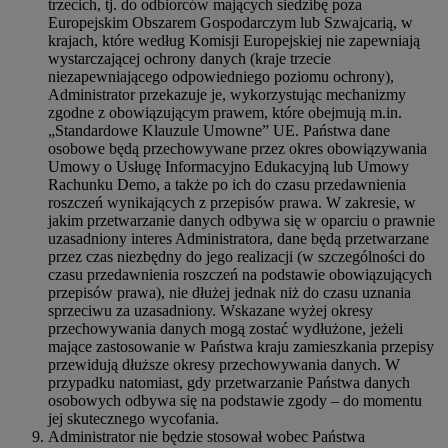
trzecich, tj. do odbiorców mających siedzibę poza
Europejskim Obszarem Gospodarczym lub Szwajcarią, w
krajach, które według Komisji Europejskiej nie zapewniają
wystarczającej ochrony danych (kraje trzecie
niezapewniającego odpowiedniego poziomu ochrony),
Administrator przekazuje je, wykorzystując mechanizmy
zgodne z obowiązującym prawem, które obejmują m.in.
„Standardowe Klauzule Umowne” UE. Państwa dane
osobowe będą przechowywane przez okres obowiązywania
Umowy o Usługę Informacyjno Edukacyjną lub Umowy
Rachunku Demo, a także po ich do czasu przedawnienia
roszczeń wynikających z przepisów prawa. W zakresie, w
jakim przetwarzanie danych odbywa się w oparciu o prawnie
uzasadniony interes Administratora, dane będą przetwarzane
przez czas niezbędny do jego realizacji (w szczególności do
czasu przedawnienia roszczeń na podstawie obowiązujących
przepisów prawa), nie dłużej jednak niż do czasu uznania
sprzeciwu za uzasadniony. Wskazane wyżej okresy
przechowywania danych mogą zostać wydłużone, jeżeli
mające zastosowanie w Państwa kraju zamieszkania przepisy
przewidują dłuższe okresy przechowywania danych. W
przypadku natomiast, gdy przetwarzanie Państwa danych
osobowych odbywa się na podstawie zgody – do momentu
jej skutecznego wycofania.
Administrator nie będzie stosował wobec Państwa