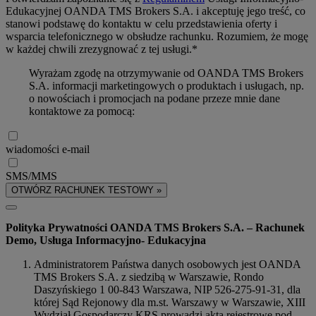
Edukacyjnej OANDA TMS Brokers S.A. i akceptuję jego treść, co
stanowi podstawę do kontaktu w celu przedstawienia oferty i
wsparcia telefonicznego w obsłudze rachunku. Rozumiem, że mogę
w każdej chwili zrezygnować z tej usługi.*
Wyrażam zgodę na otrzymywanie od OANDA TMS Brokers
S.A. informacji marketingowych o produktach i usługach, np.
o nowościach i promocjach na podane przeze mnie dane
kontaktowe za pomocą:
wiadomości e-mail
SMS/MMS
OTWÓRZ RACHUNEK TESTOWY »
Polityka Prywatności OANDA TMS Brokers S.A. – Rachunek
Demo, Usługa Informacyjno- Edukacyjna
Administratorem Państwa danych osobowych jest OANDA
TMS Brokers S.A. z siedzibą w Warszawie, Rondo
Daszyńskiego 1 00-843 Warszawa, NIP 526-275-91-31, dla
której Sąd Rejonowy dla m.st. Warszawy w Warszawie, XIII
Wydział Gospodarczy KRS prowadzi akta rejestrowe pod