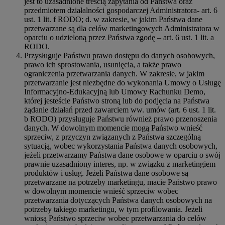
jest to uzasadnione treścią zapytania od Państwa oraz
przedmiotem działalności gospodarczej Administratora- art. 6
ust. 1 lit. f RODO; d. w zakresie, w jakim Państwa dane
przetwarzane są dla celów marketingowych Administratora w
oparciu o udzieloną przez Państwa zgodę – art. 6 ust. 1 lit. a
RODO.
Przysługuje Państwu prawo dostępu do danych osobowych,
prawo ich sprostowania, usunięcia, a także prawo
ograniczenia przetwarzania danych. W zakresie, w jakim
przetwarzanie jest niezbędne do wykonania Umowy o Usługę
Informacyjno-Edukacyjną lub Umowy Rachunku Demo,
której jesteście Państwo stroną lub do podjęcia na Państwa
żądanie działań przed zawarciem ww. umów (art. 6 ust. 1 lit.
b RODO) przysługuje Państwu również prawo przenoszenia
danych. W dowolnym momencie mogą Państwo wnieść
sprzeciw, z przyczyn związanych z Państwa szczególną
sytuacją, wobec wykorzystania Państwa danych osobowych,
jeżeli przetwarzamy Państwa dane osobowe w oparciu o swój
prawnie uzasadniony interes, np. w związku z marketingiem
produktów i usług. Jeżeli Państwa dane osobowe są
przetwarzane na potrzeby marketingu, macie Państwo prawo
w dowolnym momencie wnieść sprzeciw wobec
przetwarzania dotyczących Państwa danych osobowych na
potrzeby takiego marketingu, w tym profilowania. Jeżeli
wniosą Państwo sprzeciw wobec przetwarzania do celów