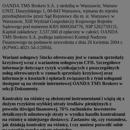
OANDA TMS Brokers S.A. z siedzibą w Warszawie, Warsaw
UNIT, Daszyńskiego 1, 00-843 Warszawa, wpisana do rejestru
przedsiębiorców przez Sąd Rejonowy dla m. st. Warszawy w
Warszawie, XIII Wydział Gospodarczy Krajowego Rejestru
Sądowego pod numerem KRS 0000204776, NIP 5262759131,
Kapitał zakładowy: 3,537,560 zł opłacony w całości. OANDA
TMS Brokers S.A. podlega nadzorowi Komisji Nadzoru
Finansowego na podstawie zezwolenia z dnia 26 kwietnia 2004 r.
(KPWiG-4021-54-1/2004).
Wariant usługowy Stocks oferowany jest w ramach sprzedaży
krzyżowej wraz z wariantem usługowym CFD. Szczegółowe
informacje dotyczące ryzyk wynikających z poszczególnych
usług oferowanych w ramach sprzedaży krzyżowej oraz
informacje o kosztach i opłatach związanych z tymi usługami
dostępne są na stronie internetowej OANDA TMS Brokers w
sekcji Dokumenty.
Kontrakty na różnicę są złożonymi instrumentami i wiążą się z
dużym ryzykiem szybkiej utraty środków pieniężnych z
powodu dźwigni finansowej. 76% rachunków inwestorów
detalicznych odnotowuje straty w wyniku handlu kontraktami
na różnicę u niniejszego dostawcy. Zastanów się, czy rozumiesz,
jak działają kontrakty na różnicę, i czy możesz pozwolić sobie
na wysokie ryzyko utraty pieniędzy.