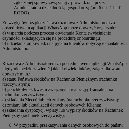
zgłoszonej sprawy związanej z prowadzoną przez
Administratora działalnością gospodarczą (art. 6 ust. 1 lit. f
RODO).
Ze względów bezpieczeństwa rozmowa z Administratorem za
pośrednictwem aplikacji WhatsApp może dotyczyć wyłącznie:
a) wsparcia podczas procesu otwierania Konta (wyjaśnienie
czynności składających się na procedurę onboardingu);
b) udzielania odpowiedzi na pytania klientów dotyczące działalności
Administratora.
Rozmowa z Administratorem za pośrednictwem aplikacji WhatsApp
nigdy nie będzie zawierać jakichkolwiek linków, załączników ani
dotyczyć m.in.:
a) stanu Państwa środków na Rachunku Pieniężnym (rachunku
rzeczywistym);
b) jakichkolwiek kwestii związanych realizacją Transakcji na
rachunku rzeczywistym;
c) składania Zleceń lub ich zmiany (na rachunku rzeczywistym);
d) zmiany lub aktualizacji danych osobowych Klienta;
e) składania dyspozycji wpłaty lub wypłaty środków na Rachunek
Pieniężny (rachunek rzeczywisty).
W przypadku przekazywania danych osobowych do państw