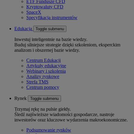
ETF Fundusze CFD
Kryptowaluty CFD
SpaceX
Specyfikacja instrumentów
Edukacja
Toggle submenu
Inwestuj inteligentnie na bazie wiedzy.
Buduj silniejsze strategie dzięki szkoleniom, eksperckim
analizom i obszernej bazie wiedzy.
Centrum Edukacji
Artykuły edukacyjne
Webinary i szkolenia
Analizy rynkowe
Strefa TMS
Centrum pomocy
Rynek
Toggle submenu
Trzymaj rękę na pulsie giełdy.
Śledź najświeższe wiadomości gospodarcze, nastroje
inwestorów oraz kluczowe wydarzenia makroekonomiczne.
Podsumowanie rynków