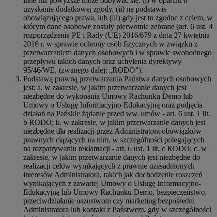
inne niż powyższe może odbywać się: (i) w oparciu o
uzyskanie dodatkowej zgody, (ii) na podstawie
obowiązującego prawa, lub (iii) gdy jest to zgodne z celem, w
którym dane osobowe zostały pierwotnie zebrane (art. 6 ust. 4
rozporządzenia PE i Rady (UE) 2016/679 z dnia 27 kwietnia
2016 r. w sprawie ochrony osób fizycznych w związku z
przetwarzaniem danych osobowych i w sprawie swobodnego
przepływu takich danych oraz uchylenia dyrektywy
95/46/WE, (zwanego dalej: „RODO”).
Podstawą prawną przetwarzania Państwa danych osobowych
jest: a. w zakresie, w jakim przetwarzanie danych jest
niezbędne do wykonania Umowy Rachunku Demo lub
Umowy o Usługę Informacyjno-Edukacyjną oraz podjęcia
działań na Pańskie żądanie przed ww. umów - art. 6 ust. 1 lit.
b RODO; b. w zakresie, w jakim przetwarzanie danych jest
niezbędne dla realizacji przez Administratora obowiązków
prawnych ciążących na nim, w szczególności polegających
na rozpatrywaniu reklamacji - art. 6 ust. 1 lit. c RODO; c. w
zakresie, w jakim przetwarzanie danych jest niezbędne do
realizacji celów wynikających z prawnie uzasadnionych
interesów Administratora, takich jak dochodzenie roszczeń
wynikających z zawartej Umowy o Usługę Informacyjno-
Edukacyjną lub Umowy Rachunku Demo, bezpieczeństwo,
przeciwdziałanie oszustwom czy marketing bezpośredni
Administratora lub kontakt z Państwem, gdy w szczególności