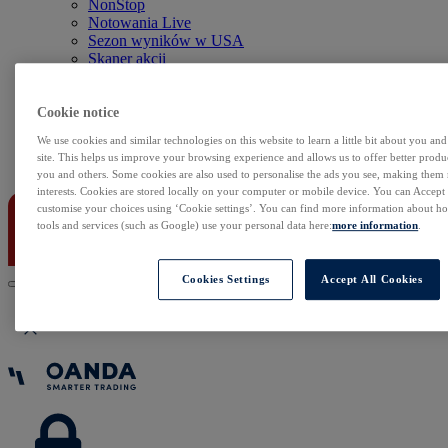
NonStop
Notowania Live
Sezon wyników w USA
Skaner akcji
Kalendarz rynkowy
Zdarzenia korporacyjne
Sentyment Klientów
Cookie notice
Rolowania
We use cookies and similar technologies on this website to learn a little bit about you an
site. This helps us improve your browsing experience and allows us to offer better produc
Kontakt
you and others. Some cookies are also used to personalise the ads you see, making them
interests. Cookies are stored locally on your computer or mobile device. You can Accept o
customise your choices using ‘Cookie settings’. You can find more information about 
tools and services (such as Google) use your personal data here:
more information
.
Cookies Settings
Accept All Cookies