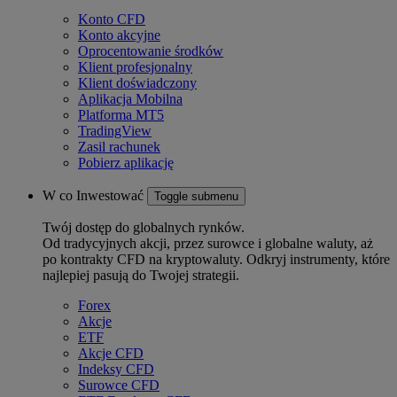
Konto CFD
Konto akcyjne
Oprocentowanie środków
Klient profesjonalny
Klient doświadczony
Aplikacja Mobilna
Platforma MT5
TradingView
Zasil rachunek
Pobierz aplikację
W co Inwestować
Toggle submenu
Twój dostęp do globalnych rynków.
Od tradycyjnych akcji, przez surowce i globalne waluty, aż
po kontrakty CFD na kryptowaluty. Odkryj instrumenty, które
najlepiej pasują do Twojej strategii.
Forex
Akcje
ETF
Akcje CFD
Indeksy CFD
Surowce CFD