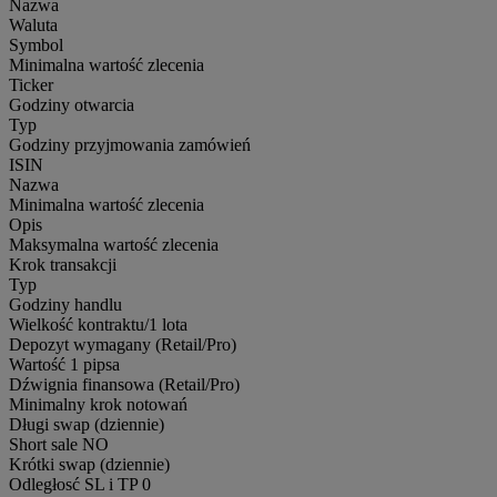
Nazwa
Waluta
Symbol
Minimalna wartość zlecenia
Ticker
Godziny otwarcia
Typ
Godziny przyjmowania zamówień
ISIN
Nazwa
Minimalna wartość zlecenia
Opis
Maksymalna wartość zlecenia
Krok transakcji
Typ
Godziny handlu
Wielkość kontraktu/1 lota
Depozyt wymagany (Retail/Pro)
Wartość 1 pipsa
Dźwignia finansowa (Retail/Pro)
Minimalny krok notowań
Długi swap (dziennie)
Short sale
NO
Krótki swap (dziennie)
Odległosć SL i TP
0