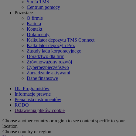
Strefa TMS
Centrum pomocy
Pozostałe
O firmie
Kariera
Kontakt
Dokumenty
Kalkulator depozytu TMS Connect
Kalkulator depozytu Pro.
Zasady ładu korporacyjnego
Doradztwo dla firm
Zrównoważony rozwój
Cyberbezpieczeństwo
Zarządzanie aktywami
Dane finansowe
Dla Programistów
Informacje prawne
Pełna lista instrumentów
RODO
Ustawienia plików cookie
Choose another country or region to see content specific to your
location
Choose country or region