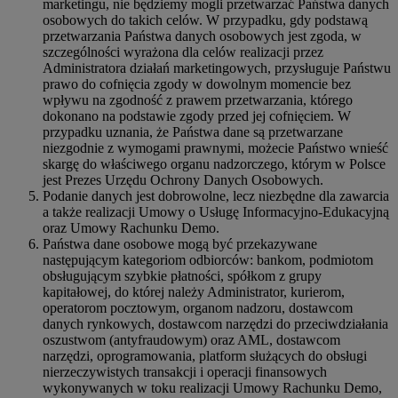
marketingu, nie będziemy mogli przetwarzać Państwa danych
osobowych do takich celów. W przypadku, gdy podstawą
przetwarzania Państwa danych osobowych jest zgoda, w
szczególności wyrażona dla celów realizacji przez
Administratora działań marketingowych, przysługuje Państwu
prawo do cofnięcia zgody w dowolnym momencie bez
wpływu na zgodność z prawem przetwarzania, którego
dokonano na podstawie zgody przed jej cofnięciem. W
przypadku uznania, że Państwa dane są przetwarzane
niezgodnie z wymogami prawnymi, możecie Państwo wnieść
skargę do właściwego organu nadzorczego, którym w Polsce
jest Prezes Urzędu Ochrony Danych Osobowych.
Podanie danych jest dobrowolne, lecz niezbędne dla zawarcia
a także realizacji Umowy o Usługę Informacyjno-Edukacyjną
oraz Umowy Rachunku Demo.
Państwa dane osobowe mogą być przekazywane
następującym kategoriom odbiorców: bankom, podmiotom
obsługującym szybkie płatności, spółkom z grupy
kapitałowej, do której należy Administrator, kurierom,
operatorom pocztowym, organom nadzoru, dostawcom
danych rynkowych, dostawcom narzędzi do przeciwdziałania
oszustwom (antyfraudowym) oraz AML, dostawcom
narzędzi, oprogramowania, platform służących do obsługi
nierzeczywistych transakcji i operacji finansowych
wykonywanych w toku realizacji Umowy Rachunku Demo,