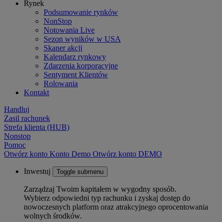
Rynek
Podsumowanie rynków
NonStop
Notowania Live
Sezon wyników w USA
Skaner akcji
Kalendarz rynkowy
Zdarzenia korporacyjne
Sentyment Klientów
Rolowania
Kontakt
Handluj
Zasil rachunek
Strefa klienta (HUB)
Nonstop
Pomoc
Otwórz konto
Konto
Demo
Otwórz konto DEMO
Inwestuj
Toggle submenu
Zarządzaj Twoim kapitałem w wygodny sposób.
Wybierz odpowiedni typ rachunku i zyskaj dostęp do
nowoczesnych platform oraz atrakcyjnego oprocentowania
wolnych środków.