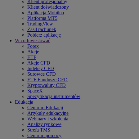
Klient profesjonalny
Klient doświadczony
Aplikacja Mobilna
Platforma MT5
TradingView
Zasil rachunek
Pobierz aplikację
W co Inwestować
Forex
Akcje
ETF
Akcje CFD
Indeksy CFD
Surowce CFD
ETF Fundusze CFD
Kryptowaluty CFD
SpaceX
Specyfikacja instrumentów
Edukacja
Centrum Edukacji
Artykuły edukacyjne
Webinary i szkolenia
Analizy rynkowe
Strefa TMS
Centrum pomocy