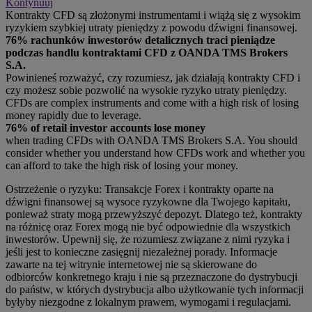
Kontynuuj
Kontrakty CFD są złożonymi instrumentami i wiążą się z wysokim
ryzykiem szybkiej utraty pieniędzy z powodu dźwigni finansowej.
76% rachunków inwestorów detalicznych traci pieniądze
podczas handlu kontraktami CFD z OANDA TMS Brokers
S.A.
Powinieneś rozważyć, czy rozumiesz, jak działają kontrakty CFD i
czy możesz sobie pozwolić na wysokie ryzyko utraty pieniędzy.
CFDs are complex instruments and come with a high risk of losing
money rapidly due to leverage.
76% of retail investor accounts lose money
when trading CFDs with OANDA TMS Brokers S.A. You should
consider whether you understand how CFDs work and whether you
can afford to take the high risk of losing your money.
Ostrzeżenie o ryzyku: Transakcje Forex i kontrakty oparte na
dźwigni finansowej są wysoce ryzykowne dla Twojego kapitału,
ponieważ straty mogą przewyższyć depozyt. Dlatego też, kontrakty
na różnicę oraz Forex mogą nie być odpowiednie dla wszystkich
inwestorów. Upewnij się, że rozumiesz związane z nimi ryzyka i
jeśli jest to konieczne zasięgnij niezależnej porady. Informacje
zawarte na tej witrynie internetowej nie są skierowane do
odbiorców konkretnego kraju i nie są przeznaczone do dystrybucji
do państw, w których dystrybucja albo użytkowanie tych informacji
byłyby niezgodne z lokalnym prawem, wymogami i regulacjami.