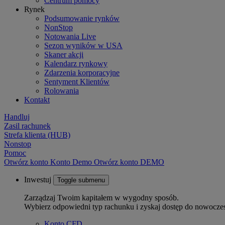
Centrum pomocy
Rynek
Podsumowanie rynków
NonStop
Notowania Live
Sezon wyników w USA
Skaner akcji
Kalendarz rynkowy
Zdarzenia korporacyjne
Sentyment Klientów
Rolowania
Kontakt
Handluj
Zasil rachunek
Strefa klienta (HUB)
Nonstop
Pomoc
Otwórz konto
Konto
Demo
Otwórz konto DEMO
Inwestuj
Toggle submenu
Zarządzaj Twoim kapitałem w wygodny sposób.
Wybierz odpowiedni typ rachunku i zyskaj dostęp do nowocze
Konto CFD