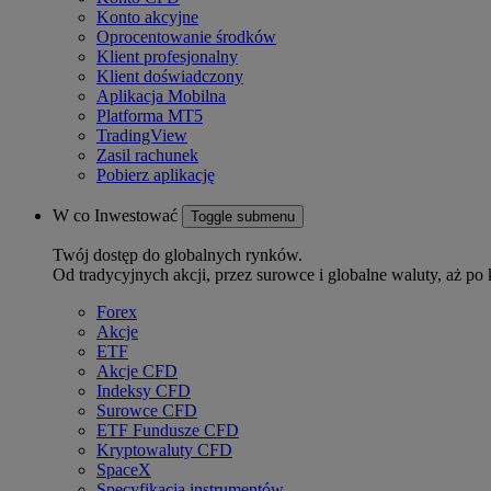
Konto akcyjne
Oprocentowanie środków
Klient profesjonalny
Klient doświadczony
Aplikacja Mobilna
Platforma MT5
TradingView
Zasil rachunek
Pobierz aplikację
W co Inwestować
Toggle submenu
Twój dostęp do globalnych rynków.
Od tradycyjnych akcji, przez surowce i globalne waluty, aż po 
Forex
Akcje
ETF
Akcje CFD
Indeksy CFD
Surowce CFD
ETF Fundusze CFD
Kryptowaluty CFD
SpaceX
Specyfikacja instrumentów