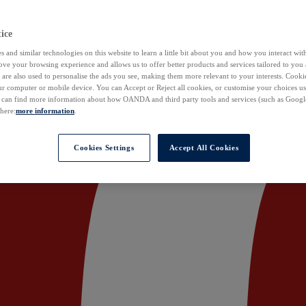
ice
 and similar technologies on this website to learn a little bit about you and how you interact with
ove your browsing experience and allows us to offer better products and services tailored to you 
are also used to personalise the ads you see, making them more relevant to your interests. Cookie
ur computer or mobile device. You can Accept or Reject all cookies, or customise your choices u
u can find more information about how OANDA and third party tools and services (such as Googl
 here:
more information
.
Cookies Settings
Accept All Cookies