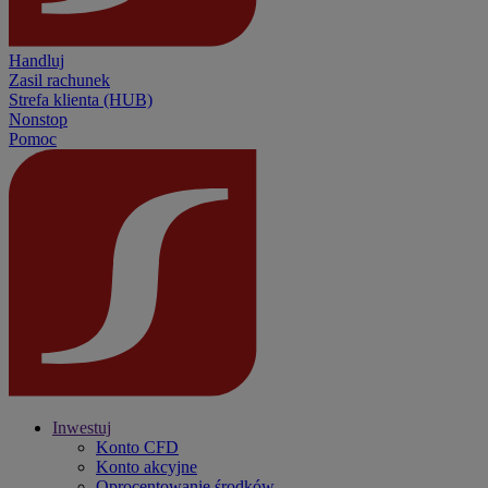
Handluj
Zasil rachunek
Strefa klienta (HUB)
Nonstop
Pomoc
Inwestuj
Konto CFD
Konto akcyjne
Oprocentowanie środków