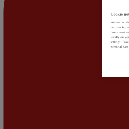
Cookie not
We use cookies
helps us impr
Some cookies 
locally on yo
settings’. Yo
personal data