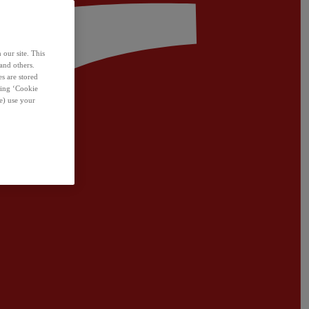
 our site. This
and others.
s are stored
sing ‘Cookie
e) use your