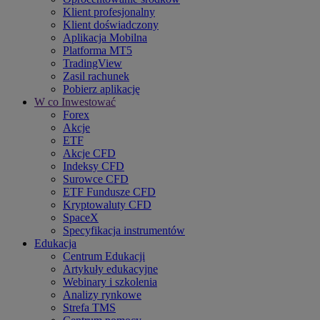
Klient profesjonalny
Klient doświadczony
Aplikacja Mobilna
Platforma MT5
TradingView
Zasil rachunek
Pobierz aplikację
W co Inwestować
Forex
Akcje
ETF
Akcje CFD
Indeksy CFD
Surowce CFD
ETF Fundusze CFD
Kryptowaluty CFD
SpaceX
Specyfikacja instrumentów
Edukacja
Centrum Edukacji
Artykuły edukacyjne
Webinary i szkolenia
Analizy rynkowe
Strefa TMS