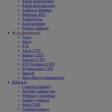
Klient profesjonalny
Klient doświadczony
Aplikacja Mobilna
Platforma MT5
TradingView
Zasil rachunek
Pobierz aplikację
W co Inwestować
Forex
Akcje
ETF
Akcje CFD
Indeksy CFD
Surowce CFD
ETF Fundusze CFD
Kryptowaluty CFD
SpaceX
Specyfikacja instrumentów
Edukacja
Centrum Edukacji
Artykuły edukacyjne
Webinary i szkolenia
Analizy rynkowe
Strefa TMS
Centrum pomocy