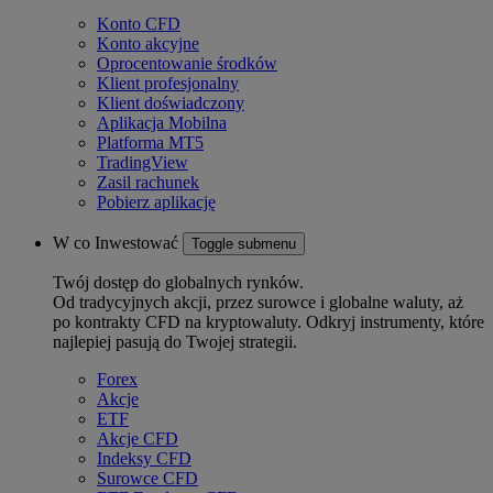
Konto CFD
Konto akcyjne
Oprocentowanie środków
Klient profesjonalny
Klient doświadczony
Aplikacja Mobilna
Platforma MT5
TradingView
Zasil rachunek
Pobierz aplikację
W co Inwestować
Toggle submenu
Twój dostęp do globalnych rynków.
Od tradycyjnych akcji, przez surowce i globalne waluty, aż
po kontrakty CFD na kryptowaluty. Odkryj instrumenty, które
najlepiej pasują do Twojej strategii.
Forex
Akcje
ETF
Akcje CFD
Indeksy CFD
Surowce CFD