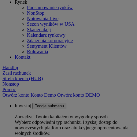
Rynek
Podsumowanie rynków
NonStop
Notowania Live
Sezon wyników w USA
Skaner akcji
Kalendarz rynkowy
Zdarzenia korporacyjne
Sentyment Klientów
Rolowania
Kontakt
Handluj
Zasil rachunek
Strefa klienta (HUB)
Nonstop
Pomoc
Otwórz konto
Konto
Demo
Otwórz konto DEMO
Inwestuj
Toggle submenu
Zarządzaj Twoim kapitałem w wygodny sposób.
Wybierz odpowiedni typ rachunku i zyskaj dostęp do
nowoczesnych platform oraz atrakcyjnego oprocentowania
wolnych środków.