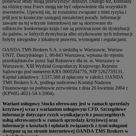
ponieważ straty mogą przewyższyć depozyt. Dlatego też, kontrakty
na różnicę oraz Forex mogą nie być odpowiednie dla wszystkich
inwestorów. Upewnij się, że rozumiesz związane z nimi ryzyka i
jeśli jest to konieczne zasięgnij niezależnej porady. Informacje
zawarte na tej witrynie internetowej nie są skierowane do
odbiorców konkretnego kraju i nie są przeznaczone do dystrybucji
do państw, w których dystrybucja albo użytkowanie tych informacji
byłyby niezgodne z lokalnym prawem, wymogami i regulacjami.
OANDA TMS Brokers S.A. z siedzibą w Warszawie, Warsaw
UNIT, Daszyńskiego 1, 00-843 Warszawa, wpisana do rejestru
przedsiębiorców przez Sąd Rejonowy dla m. st. Warszawy w
Warszawie, XIII Wydział Gospodarczy Krajowego Rejestru
Sądowego pod numerem KRS 0000204776, NIP 5262759131,
Kapitał zakładowy: 3,537,560 zł opłacony w całości. OANDA
TMS Brokers S.A. podlega nadzorowi Komisji Nadzoru
Finansowego na podstawie zezwolenia z dnia 26 kwietnia 2004 r.
(KPWiG-4021-54-1/2004).
Wariant usługowy Stocks oferowany jest w ramach sprzedaży
krzyżowej wraz z wariantem usługowym CFD. Szczegółowe
informacje dotyczące ryzyk wynikających z poszczególnych
usług oferowanych w ramach sprzedaży krzyżowej oraz
informacje o kosztach i opłatach związanych z tymi usługami
dostępne są na stronie internetowej OANDA TMS Brokers w