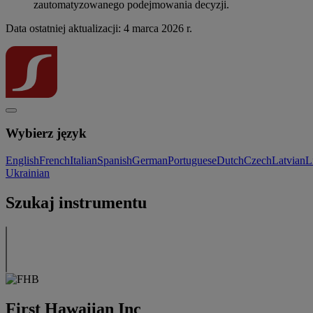
zautomatyzowanego podejmowania decyzji.
Data ostatniej aktualizacji: 4 marca 2026 r.
Wybierz język
English
French
Italian
Spanish
German
Portuguese
Dutch
Czech
Latvian
L
Ukrainian
Szukaj instrumentu
First Hawaiian Inc