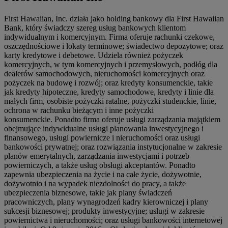
First Hawaiian, Inc. działa jako holding bankowy dla First Hawaiian
Bank, który świadczy szereg usług bankowych klientom
indywidualnym i komercyjnym. Firma oferuje rachunki czekowe,
oszczędnościowe i lokaty terminowe; świadectwo depozytowe; oraz
karty kredytowe i debetowe. Udziela również pożyczek
komercyjnych, w tym komercyjnych i przemysłowych, podłóg dla
dealerów samochodowych, nieruchomości komercyjnych oraz
pożyczek na budowę i rozwój; oraz kredyty konsumenckie, takie
jak kredyty hipoteczne, kredyty samochodowe, kredyty i linie dla
małych firm, osobiste pożyczki ratalne, pożyczki studenckie, linie,
ochrona w rachunku bieżącym i inne pożyczki
konsumenckie. Ponadto firma oferuje usługi zarządzania majątkiem
obejmujące indywidualne usługi planowania inwestycyjnego i
finansowego, usługi powiernicze i nieruchomości oraz usługi
bankowości prywatnej; oraz rozwiązania instytucjonalne w zakresie
planów emerytalnych, zarządzania inwestycjami i potrzeb
powierniczych, a także usług obsługi akceptantów. Ponadto
zapewnia ubezpieczenia na życie i na całe życie, dożywotnie,
dożywotnio i na wypadek niezdolności do pracy, a także
ubezpieczenia biznesowe, takie jak plany świadczeń
pracowniczych, plany wynagrodzeń kadry kierowniczej i plany
sukcesji biznesowej; produkty inwestycyjne; usługi w zakresie
powiernictwa i nieruchomości; oraz usługi bankowości internetowej