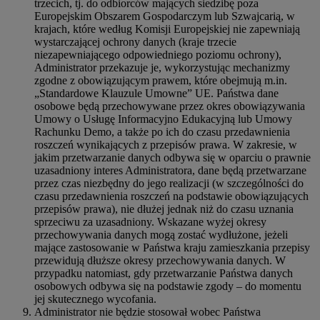
trzecich, tj. do odbiorców mających siedzibę poza
Europejskim Obszarem Gospodarczym lub Szwajcarią, w
krajach, które według Komisji Europejskiej nie zapewniają
wystarczającej ochrony danych (kraje trzecie
niezapewniającego odpowiedniego poziomu ochrony),
Administrator przekazuje je, wykorzystując mechanizmy
zgodne z obowiązującym prawem, które obejmują m.in.
„Standardowe Klauzule Umowne” UE. Państwa dane
osobowe będą przechowywane przez okres obowiązywania
Umowy o Usługę Informacyjno Edukacyjną lub Umowy
Rachunku Demo, a także po ich do czasu przedawnienia
roszczeń wynikających z przepisów prawa. W zakresie, w
jakim przetwarzanie danych odbywa się w oparciu o prawnie
uzasadniony interes Administratora, dane będą przetwarzane
przez czas niezbędny do jego realizacji (w szczególności do
czasu przedawnienia roszczeń na podstawie obowiązujących
przepisów prawa), nie dłużej jednak niż do czasu uznania
sprzeciwu za uzasadniony. Wskazane wyżej okresy
przechowywania danych mogą zostać wydłużone, jeżeli
mające zastosowanie w Państwa kraju zamieszkania przepisy
przewidują dłuższe okresy przechowywania danych. W
przypadku natomiast, gdy przetwarzanie Państwa danych
osobowych odbywa się na podstawie zgody – do momentu
jej skutecznego wycofania.
Administrator nie będzie stosował wobec Państwa