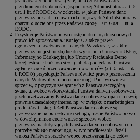
jest to uzasadnione treścią zapytania od Państwa oraz
przedmiotem działalności gospodarczej Administratora- art. 6
ust. 1 lit. f RODO; d. w zakresie, w jakim Państwa dane
przetwarzane są dla celów marketingowych Administratora w
oparciu o udzieloną przez Państwa zgodę – art. 6 ust. 1 lit. a
RODO.
Przysługuje Państwu prawo dostępu do danych osobowych,
prawo ich sprostowania, usunięcia, a także prawo
ograniczenia przetwarzania danych. W zakresie, w jakim
przetwarzanie jest niezbędne do wykonania Umowy o Usługę
Informacyjno-Edukacyjną lub Umowy Rachunku Demo,
której jesteście Państwo stroną lub do podjęcia na Państwa
żądanie działań przed zawarciem ww. umów (art. 6 ust. 1 lit.
b RODO) przysługuje Państwu również prawo przenoszenia
danych. W dowolnym momencie mogą Państwo wnieść
sprzeciw, z przyczyn związanych z Państwa szczególną
sytuacją, wobec wykorzystania Państwa danych osobowych,
jeżeli przetwarzamy Państwa dane osobowe w oparciu o swój
prawnie uzasadniony interes, np. w związku z marketingiem
produktów i usług. Jeżeli Państwa dane osobowe są
przetwarzane na potrzeby marketingu, macie Państwo prawo
w dowolnym momencie wnieść sprzeciw wobec
przetwarzania dotyczących Państwa danych osobowych na
potrzeby takiego marketingu, w tym profilowania. Jeżeli
wniosą Państwo sprzeciw wobec przetwarzania do celów