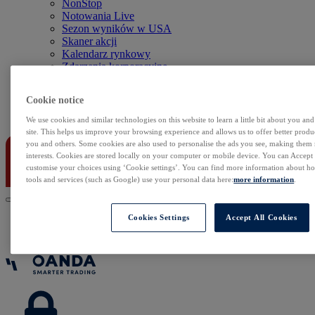
NonStop
Notowania Live
Sezon wyników w USA
Skaner akcji
Kalendarz rynkowy
Zdarzenia korporacyjne
Sentyment Klientów
Rolowania
Cookie notice
Kontakt
We use cookies and similar technologies on this website to learn a little bit about you an
site. This helps us improve your browsing experience and allows us to offer better produc
you and others. Some cookies are also used to personalise the ads you see, making them
interests. Cookies are stored locally on your computer or mobile device. You can Accept o
customise your choices using ‘Cookie settings’. You can find more information about 
tools and services (such as Google) use your personal data here:
more information
.
Cookies Settings
Accept All Cookies