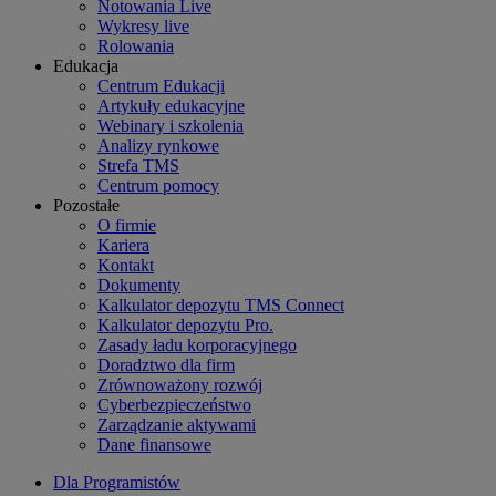
Notowania Live
Wykresy live
Rolowania
Edukacja
Centrum Edukacji
Artykuły edukacyjne
Webinary i szkolenia
Analizy rynkowe
Strefa TMS
Centrum pomocy
Pozostałe
O firmie
Kariera
Kontakt
Dokumenty
Kalkulator depozytu TMS Connect
Kalkulator depozytu Pro.
Zasady ładu korporacyjnego
Doradztwo dla firm
Zrównoważony rozwój
Cyberbezpieczeństwo
Zarządzanie aktywami
Dane finansowe
Dla Programistów