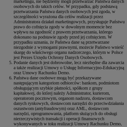
marketingu, nie będziemy mogli przetwarzać Państwa danych
osobowych do takich celów. W przypadku, gdy podstawą
przetwarzania Państwa danych osobowych jest zgoda, w
szczególności wyrażona dla celów realizacji przez
Administratora działań marketingowych, przysługuje Państwu
prawo do cofnięcia zgody w dowolnym momencie bez
wpływu na zgodność z prawem przetwarzania, którego
dokonano na podstawie zgody przed jej cofnięciem. W
przypadku uznania, że Państwa dane są przetwarzane
niezgodnie z wymogami prawnymi, możecie Państwo wnieść
skargę do właściwego organu nadzorczego, którym w Polsce
jest Prezes Urzędu Ochrony Danych Osobowych.
Podanie danych jest dobrowolne, lecz niezbędne dla zawarcia
a także realizacji Umowy o Usługę Informacyjno-Edukacyjną
oraz Umowy Rachunku Demo.
Państwa dane osobowe mogą być przekazywane
następującym kategoriom odbiorców: bankom, podmiotom
obsługującym szybkie płatności, spółkom z grupy
kapitałowej, do której należy Administrator, kurierom,
operatorom pocztowym, organom nadzoru, dostawcom
danych rynkowych, dostawcom narzędzi do przeciwdziałania
oszustwom (antyfraudowym) oraz AML, dostawcom
narzędzi, oprogramowania, platform służących do obsługi
nierzeczywistych transakcji i operacji finansowych
wykonywanych w toku realizacji Umowy Rachunku Demo,