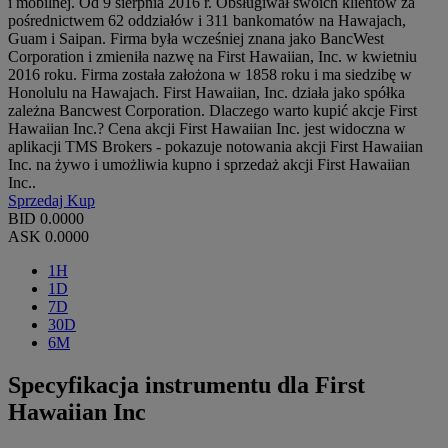
i mobilnej. Od 9 sierpnia 2016 r. Obsługiwał swoich klientów za
pośrednictwem 62 oddziałów i 311 bankomatów na Hawajach,
Guam i Saipan. Firma była wcześniej znana jako BancWest
Corporation i zmieniła nazwę na First Hawaiian, Inc. w kwietniu
2016 roku. Firma została założona w 1858 roku i ma siedzibę w
Honolulu na Hawajach. First Hawaiian, Inc. działa jako spółka
zależna Bancwest Corporation. Dlaczego warto kupić akcje First
Hawaiian Inc.? Cena akcji First Hawaiian Inc. jest widoczna w
aplikacji TMS Brokers - pokazuje notowania akcji First Hawaiian
Inc. na żywo i umożliwia kupno i sprzedaż akcji First Hawaiian
Inc..
Sprzedaj
Kup
BID
0.0000
ASK
0.0000
1H
1D
7D
30D
6M
Specyfikacja instrumentu dla First
Hawaiian Inc