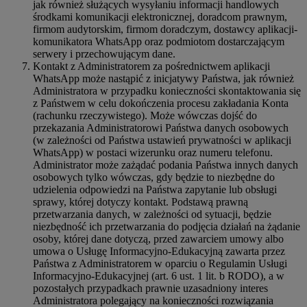
jak również służących wysyłaniu informacji handlowych
środkami komunikacji elektronicznej, doradcom prawnym,
firmom audytorskim, firmom doradczym, dostawcy aplikacji-
komunikatora WhatsApp oraz podmiotom dostarczającym
serwery i przechowującym dane.
Kontakt z Administratorem za pośrednictwem aplikacji
WhatsApp może nastąpić z inicjatywy Państwa, jak również
Administratora w przypadku konieczności skontaktowania się
z Państwem w celu dokończenia procesu zakładania Konta
(rachunku rzeczywistego). Może wówczas dojść do
przekazania Administratorowi Państwa danych osobowych
(w zależności od Państwa ustawień prywatności w aplikacji
WhatsApp) w postaci wizerunku oraz numeru telefonu.
Administrator może zażądać podania Państwa innych danych
osobowych tylko wówczas, gdy będzie to niezbędne do
udzielenia odpowiedzi na Państwa zapytanie lub obsługi
sprawy, której dotyczy kontakt. Podstawą prawną
przetwarzania danych, w zależności od sytuacji, będzie
niezbędność ich przetwarzania do podjęcia działań na żądanie
osoby, której dane dotyczą, przed zawarciem umowy albo
umowa o Usługę Informacyjno-Edukacyjną zawarta przez
Państwa z Administratorem w oparciu o Regulamin Usługi
Informacyjno-Edukacyjnej (art. 6 ust. 1 lit. b RODO), a w
pozostałych przypadkach prawnie uzasadniony interes
Administratora polegający na konieczności rozwiązania