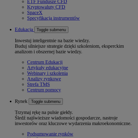
ETF Fundusze CFD
Kryptowaluty CFD
SpaceX
Specyfikacja instrumentów
Edukacja
Toggle submenu
Inwestuj inteligentnie na bazie wiedzy.
Buduj silniejsze strategie dzięki szkoleniom, eksperckim
analizom i obszernej bazie wiedzy.
Centrum Edukacji
Artykuły edukacyjne
Webinary i szkolenia
Analizy rynkowe
Strefa TMS
Centrum pomocy
Rynek
Toggle submenu
Trzymaj rękę na pulsie giełdy.
Śledź najświeższe wiadomości gospodarcze, nastroje
inwestorów oraz kluczowe wydarzenia makroekonomiczne.
Podsumowanie rynków