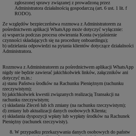
zgłoszonej sprawy związanej z prowadzoną przez
Administratora działalnością gospodarczą (art. 6 ust. 1 lit. f
RODO).
Ze względów bezpieczeństwa rozmowa z Administratorem za
pośrednictwem aplikacji WhatsApp może dotyczyć wyłącznie:
a) wsparcia podczas procesu otwierania Konta (wyjaśnienie
czynności składających się na procedurę onboardingu);
b) udzielania odpowiedzi na pytania klientów dotyczące działalności
Administratora.
Rozmowa z Administratorem za pośrednictwem aplikacji WhatsApp
nigdy nie będzie zawierać jakichkolwiek linków, załączników ani
dotyczyć m.in.:
a) stanu Państwa środków na Rachunku Pieniężnym (rachunku
rzeczywistym);
b) jakichkolwiek kwestii związanych realizacją Transakcji na
rachunku rzeczywistym;
c) składania Zleceń lub ich zmiany (na rachunku rzeczywistym);
d) zmiany lub aktualizacji danych osobowych Klienta;
e) składania dyspozycji wpłaty lub wypłaty środków na Rachunek
Pieniężny (rachunek rzeczywisty).
W przypadku przekazywania danych osobowych do państw