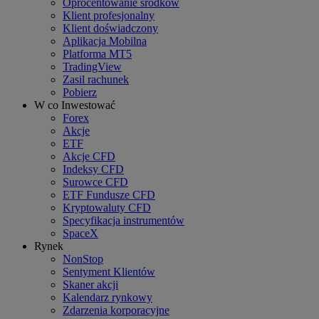
Oprocentowanie środków
Klient profesjonalny
Klient doświadczony
Aplikacja Mobilna
Platforma MT5
TradingView
Zasil rachunek
Pobierz
W co Inwestować
Forex
Akcje
ETF
Akcje CFD
Indeksy CFD
Surowce CFD
ETF Fundusze CFD
Kryptowaluty CFD
Specyfikacja instrumentów
SpaceX
Rynek
NonStop
Sentyment Klientów
Skaner akcji
Kalendarz rynkowy
Zdarzenia korporacyjne