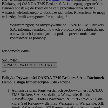
Edukacyjnej OANDA TMS Brokers S.A. i akceptuję jego treść, co
stanowi podstawę do kontaktu w celu przedstawienia oferty i
wsparcia telefonicznego w obsłudze rachunku. Rozumiem, że mogę
w każdej chwili zrezygnować z tej usługi.*
Wyrażam zgodę na otrzymywanie od OANDA TMS Brokers
S.A. informacji marketingowych o produktach i usługach, np.
o nowościach i promocjach na podane przeze mnie dane
kontaktowe za pomocą:
wiadomości e-mail
SMS/MMS
OTWÓRZ RACHUNEK TESTOWY »
Polityka Prywatności OANDA TMS Brokers S.A. – Rachunek
Demo, Usługa Informacyjno- Edukacyjna
Administratorem Państwa danych osobowych jest OANDA
TMS Brokers S.A. z siedzibą w Warszawie, Rondo
Daszyńskiego 1 00-843 Warszawa, NIP 526-275-91-31, dla
której Sąd Rejonowy dla m.st. Warszawy w Warszawie, XIII
Wydział Gospodarczy KRS prowadzi akta rejestrowe pod