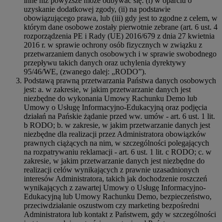
inne niż powyższe może odbywać się: (i) w oparciu o
uzyskanie dodatkowej zgody, (ii) na podstawie
obowiązującego prawa, lub (iii) gdy jest to zgodne z celem, w
którym dane osobowe zostały pierwotnie zebrane (art. 6 ust. 4
rozporządzenia PE i Rady (UE) 2016/679 z dnia 27 kwietnia
2016 r. w sprawie ochrony osób fizycznych w związku z
przetwarzaniem danych osobowych i w sprawie swobodnego
przepływu takich danych oraz uchylenia dyrektywy
95/46/WE, (zwanego dalej: „RODO”).
Podstawą prawną przetwarzania Państwa danych osobowych
jest: a. w zakresie, w jakim przetwarzanie danych jest
niezbędne do wykonania Umowy Rachunku Demo lub
Umowy o Usługę Informacyjno-Edukacyjną oraz podjęcia
działań na Pańskie żądanie przed ww. umów - art. 6 ust. 1 lit.
b RODO; b. w zakresie, w jakim przetwarzanie danych jest
niezbędne dla realizacji przez Administratora obowiązków
prawnych ciążących na nim, w szczególności polegających
na rozpatrywaniu reklamacji - art. 6 ust. 1 lit. c RODO; c. w
zakresie, w jakim przetwarzanie danych jest niezbędne do
realizacji celów wynikających z prawnie uzasadnionych
interesów Administratora, takich jak dochodzenie roszczeń
wynikających z zawartej Umowy o Usługę Informacyjno-
Edukacyjną lub Umowy Rachunku Demo, bezpieczeństwo,
przeciwdziałanie oszustwom czy marketing bezpośredni
Administratora lub kontakt z Państwem, gdy w szczególności