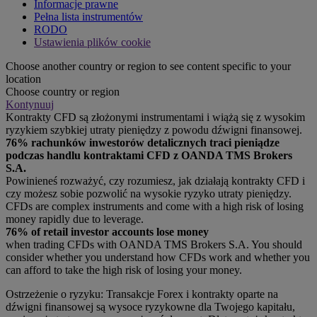
Informacje prawne
Pełna lista instrumentów
RODO
Ustawienia plików cookie
Choose another country or region to see content specific to your
location
Choose country or region
Kontynuuj
Kontrakty CFD są złożonymi instrumentami i wiążą się z wysokim
ryzykiem szybkiej utraty pieniędzy z powodu dźwigni finansowej.
76% rachunków inwestorów detalicznych traci pieniądze
podczas handlu kontraktami CFD z OANDA TMS Brokers
S.A.
Powinieneś rozważyć, czy rozumiesz, jak działają kontrakty CFD i
czy możesz sobie pozwolić na wysokie ryzyko utraty pieniędzy.
CFDs are complex instruments and come with a high risk of losing
money rapidly due to leverage.
76% of retail investor accounts lose money
when trading CFDs with OANDA TMS Brokers S.A. You should
consider whether you understand how CFDs work and whether you
can afford to take the high risk of losing your money.
Ostrzeżenie o ryzyku: Transakcje Forex i kontrakty oparte na
dźwigni finansowej są wysoce ryzykowne dla Twojego kapitału,