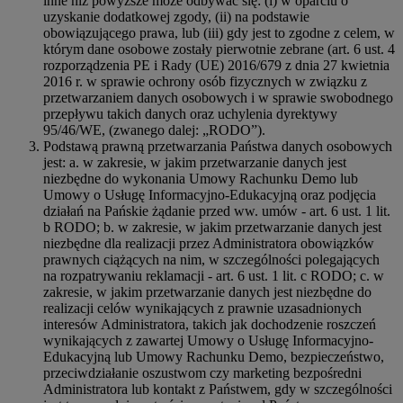
inne niż powyższe może odbywać się: (i) w oparciu o
uzyskanie dodatkowej zgody, (ii) na podstawie
obowiązującego prawa, lub (iii) gdy jest to zgodne z celem, w
którym dane osobowe zostały pierwotnie zebrane (art. 6 ust. 4
rozporządzenia PE i Rady (UE) 2016/679 z dnia 27 kwietnia
2016 r. w sprawie ochrony osób fizycznych w związku z
przetwarzaniem danych osobowych i w sprawie swobodnego
przepływu takich danych oraz uchylenia dyrektywy
95/46/WE, (zwanego dalej: „RODO”).
Podstawą prawną przetwarzania Państwa danych osobowych
jest: a. w zakresie, w jakim przetwarzanie danych jest
niezbędne do wykonania Umowy Rachunku Demo lub
Umowy o Usługę Informacyjno-Edukacyjną oraz podjęcia
działań na Pańskie żądanie przed ww. umów - art. 6 ust. 1 lit.
b RODO; b. w zakresie, w jakim przetwarzanie danych jest
niezbędne dla realizacji przez Administratora obowiązków
prawnych ciążących na nim, w szczególności polegających
na rozpatrywaniu reklamacji - art. 6 ust. 1 lit. c RODO; c. w
zakresie, w jakim przetwarzanie danych jest niezbędne do
realizacji celów wynikających z prawnie uzasadnionych
interesów Administratora, takich jak dochodzenie roszczeń
wynikających z zawartej Umowy o Usługę Informacyjno-
Edukacyjną lub Umowy Rachunku Demo, bezpieczeństwo,
przeciwdziałanie oszustwom czy marketing bezpośredni
Administratora lub kontakt z Państwem, gdy w szczególności