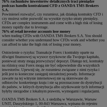
76% rachunków inwestorów detalicznych traci pieniądze
podczas handlu kontraktami CFD z OANDA TMS Brokers
S.A.
Powinieneś rozważyć, czy rozumiesz, jak działają kontrakty CFD i
czy możesz sobie pozwolić na wysokie ryzyko utraty pieniędzy.
CFDs are complex instruments and come with a high risk of losing
money rapidly due to leverage.
76% of retail investor accounts lose money
when trading CFDs with OANDA TMS Brokers S.A. You should
consider whether you understand how CFDs work and whether you
can afford to take the high risk of losing your money.
Ostrzeżenie o ryzyku: Transakcje Forex i kontrakty oparte na
dźwigni finansowej są wysoce ryzykowne dla Twojego kapitału,
ponieważ straty mogą przewyższyć depozyt. Dlatego też, kontrakty
na różnicę oraz Forex mogą nie być odpowiednie dla wszystkich
inwestorów. Upewnij się, że rozumiesz związane z nimi ryzyka i
jeśli jest to konieczne zasięgnij niezależnej porady. Informacje
zawarte na tej witrynie internetowej nie są skierowane do
odbiorców konkretnego kraju i nie są przeznaczone do dystrybucji
do państw, w których dystrybucja albo użytkowanie tych informacji
byłyby niezgodne z lokalnym prawem, wymogami i regulacjami.
OANDA TMS Brokers S.A. z siedzibą w Warszawie, Warsaw
UNIT, Daszyńskiego 1, 00-843 Warszawa, wpisana do rejestru