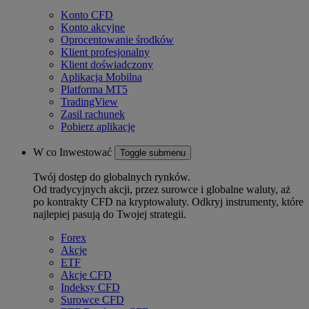
Konto CFD
Konto akcyjne
Oprocentowanie środków
Klient profesjonalny
Klient doświadczony
Aplikacja Mobilna
Platforma MT5
TradingView
Zasil rachunek
Pobierz aplikację
W co Inwestować
Toggle submenu
Twój dostęp do globalnych rynków.
Od tradycyjnych akcji, przez surowce i globalne waluty, aż
po kontrakty CFD na kryptowaluty. Odkryj instrumenty, które
najlepiej pasują do Twojej strategii.
Forex
Akcje
ETF
Akcje CFD
Indeksy CFD
Surowce CFD