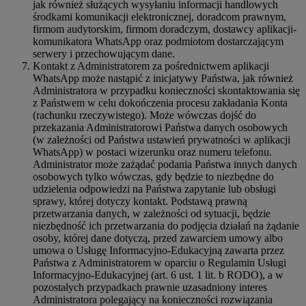
jak również służących wysyłaniu informacji handlowych
środkami komunikacji elektronicznej, doradcom prawnym,
firmom audytorskim, firmom doradczym, dostawcy aplikacji-
komunikatora WhatsApp oraz podmiotom dostarczającym
serwery i przechowującym dane.
Kontakt z Administratorem za pośrednictwem aplikacji
WhatsApp może nastąpić z inicjatywy Państwa, jak również
Administratora w przypadku konieczności skontaktowania się
z Państwem w celu dokończenia procesu zakładania Konta
(rachunku rzeczywistego). Może wówczas dojść do
przekazania Administratorowi Państwa danych osobowych
(w zależności od Państwa ustawień prywatności w aplikacji
WhatsApp) w postaci wizerunku oraz numeru telefonu.
Administrator może zażądać podania Państwa innych danych
osobowych tylko wówczas, gdy będzie to niezbędne do
udzielenia odpowiedzi na Państwa zapytanie lub obsługi
sprawy, której dotyczy kontakt. Podstawą prawną
przetwarzania danych, w zależności od sytuacji, będzie
niezbędność ich przetwarzania do podjęcia działań na żądanie
osoby, której dane dotyczą, przed zawarciem umowy albo
umowa o Usługę Informacyjno-Edukacyjną zawarta przez
Państwa z Administratorem w oparciu o Regulamin Usługi
Informacyjno-Edukacyjnej (art. 6 ust. 1 lit. b RODO), a w
pozostałych przypadkach prawnie uzasadniony interes
Administratora polegający na konieczności rozwiązania