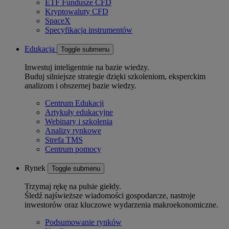
ETF Fundusze CFD
Kryptowaluty CFD
SpaceX
Specyfikacja instrumentów
Edukacja
Toggle submenu
Inwestuj inteligentnie na bazie wiedzy.
Buduj silniejsze strategie dzięki szkoleniom, eksperckim
analizom i obszernej bazie wiedzy.
Centrum Edukacji
Artykuły edukacyjne
Webinary i szkolenia
Analizy rynkowe
Strefa TMS
Centrum pomocy
Rynek
Toggle submenu
Trzymaj rękę na pulsie giełdy.
Śledź najświeższe wiadomości gospodarcze, nastroje
inwestorów oraz kluczowe wydarzenia makroekonomiczne.
Podsumowanie rynków