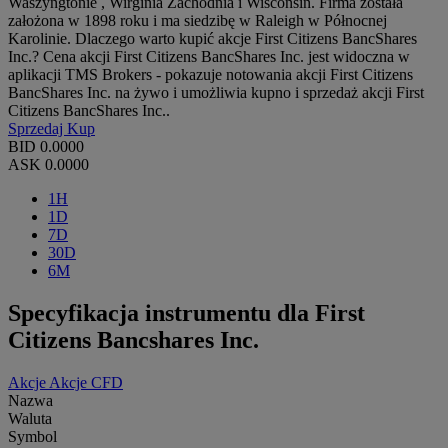
Waszyngtonie , Wirginia Zachodnia i Wisconsin. Firma została
założona w 1898 roku i ma siedzibę w Raleigh w Północnej
Karolinie. Dlaczego warto kupić akcje First Citizens BancShares
Inc.? Cena akcji First Citizens BancShares Inc. jest widoczna w
aplikacji TMS Brokers - pokazuje notowania akcji First Citizens
BancShares Inc. na żywo i umożliwia kupno i sprzedaż akcji First
Citizens BancShares Inc..
Sprzedaj
Kup
BID
0.0000
ASK
0.0000
1H
1D
7D
30D
6M
Specyfikacja instrumentu dla First
Citizens Bancshares Inc.
Akcje
Akcje CFD
Nazwa
Waluta
Symbol