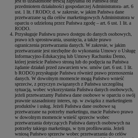
jest to uzasadnione treścią zapytania od Państwa oraz
przedmiotem działalności gospodarczej Administratora- art. 6
ust. 1 lit. f RODO; d. w zakresie, w jakim Państwa dane
przetwarzane są dla celów marketingowych Administratora w
oparciu o udzieloną przez Państwa zgodę – art. 6 ust. 1 lit. a
RODO.
Przysługuje Państwu prawo dostępu do danych osobowych,
prawo ich sprostowania, usunięcia, a także prawo
ograniczenia przetwarzania danych. W zakresie, w jakim
przetwarzanie jest niezbędne do wykonania Umowy o Usługę
Informacyjno-Edukacyjną lub Umowy Rachunku Demo,
której jesteście Państwo stroną lub do podjęcia na Państwa
żądanie działań przed zawarciem ww. umów (art. 6 ust. 1 lit.
b RODO) przysługuje Państwu również prawo przenoszenia
danych. W dowolnym momencie mogą Państwo wnieść
sprzeciw, z przyczyn związanych z Państwa szczególną
sytuacją, wobec wykorzystania Państwa danych osobowych,
jeżeli przetwarzamy Państwa dane osobowe w oparciu o swój
prawnie uzasadniony interes, np. w związku z marketingiem
produktów i usług. Jeżeli Państwa dane osobowe są
przetwarzane na potrzeby marketingu, macie Państwo prawo
w dowolnym momencie wnieść sprzeciw wobec
przetwarzania dotyczących Państwa danych osobowych na
potrzeby takiego marketingu, w tym profilowania. Jeżeli
wniosą Państwo sprzeciw wobec przetwarzania do celów