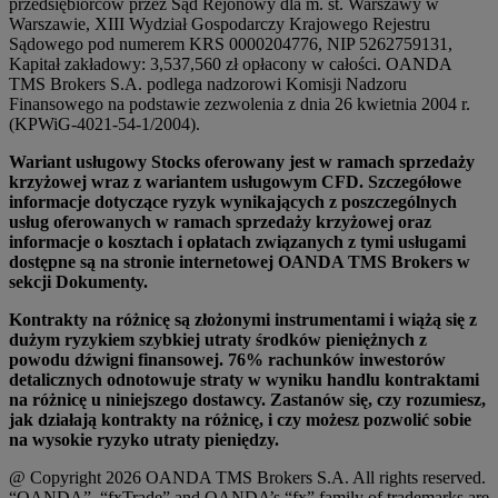
przedsiębiorców przez Sąd Rejonowy dla m. st. Warszawy w
Warszawie, XIII Wydział Gospodarczy Krajowego Rejestru
Sądowego pod numerem KRS 0000204776, NIP 5262759131,
Kapitał zakładowy: 3,537,560 zł opłacony w całości. OANDA
TMS Brokers S.A. podlega nadzorowi Komisji Nadzoru
Finansowego na podstawie zezwolenia z dnia 26 kwietnia 2004 r.
(KPWiG-4021-54-1/2004).
Wariant usługowy Stocks oferowany jest w ramach sprzedaży
krzyżowej wraz z wariantem usługowym CFD. Szczegółowe
informacje dotyczące ryzyk wynikających z poszczególnych
usług oferowanych w ramach sprzedaży krzyżowej oraz
informacje o kosztach i opłatach związanych z tymi usługami
dostępne są na stronie internetowej OANDA TMS Brokers w
sekcji Dokumenty.
Kontrakty na różnicę są złożonymi instrumentami i wiążą się z
dużym ryzykiem szybkiej utraty środków pieniężnych z
powodu dźwigni finansowej. 76% rachunków inwestorów
detalicznych odnotowuje straty w wyniku handlu kontraktami
na różnicę u niniejszego dostawcy. Zastanów się, czy rozumiesz,
jak działają kontrakty na różnicę, i czy możesz pozwolić sobie
na wysokie ryzyko utraty pieniędzy.
@ Copyright 2026 OANDA TMS Brokers S.A. All rights reserved.
“OANDA”, “fxTrade” and OANDA’s “fx” family of trademarks are