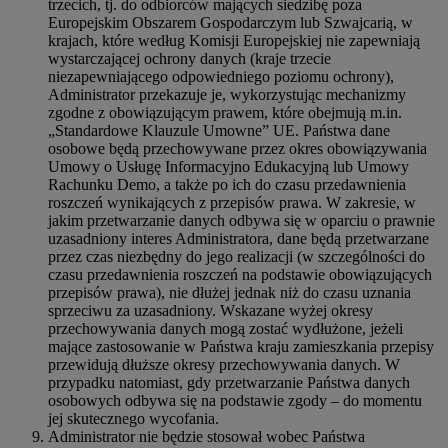
trzecich, tj. do odbiorców mających siedzibę poza
Europejskim Obszarem Gospodarczym lub Szwajcarią, w
krajach, które według Komisji Europejskiej nie zapewniają
wystarczającej ochrony danych (kraje trzecie
niezapewniającego odpowiedniego poziomu ochrony),
Administrator przekazuje je, wykorzystując mechanizmy
zgodne z obowiązującym prawem, które obejmują m.in.
„Standardowe Klauzule Umowne” UE. Państwa dane
osobowe będą przechowywane przez okres obowiązywania
Umowy o Usługę Informacyjno Edukacyjną lub Umowy
Rachunku Demo, a także po ich do czasu przedawnienia
roszczeń wynikających z przepisów prawa. W zakresie, w
jakim przetwarzanie danych odbywa się w oparciu o prawnie
uzasadniony interes Administratora, dane będą przetwarzane
przez czas niezbędny do jego realizacji (w szczególności do
czasu przedawnienia roszczeń na podstawie obowiązujących
przepisów prawa), nie dłużej jednak niż do czasu uznania
sprzeciwu za uzasadniony. Wskazane wyżej okresy
przechowywania danych mogą zostać wydłużone, jeżeli
mające zastosowanie w Państwa kraju zamieszkania przepisy
przewidują dłuższe okresy przechowywania danych. W
przypadku natomiast, gdy przetwarzanie Państwa danych
osobowych odbywa się na podstawie zgody – do momentu
jej skutecznego wycofania.
Administrator nie będzie stosował wobec Państwa