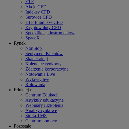
ETF
Akcje CFD
Indeksy CFD
Surowce CFD
ETF Fundusze CFD
Kryptowaluty CFD
Specyfikacja instrumentów
SpaceX
Rynek
NonStop
Sentyment Klientów
Skaner akcji
Kalendarz rynkowy
Zdarzenia korporacyjne
Notowania Live
Wykresy live
Rolowania
Edukacja
Centrum Edukacji
Artykuły edukacyjne
Webinary i szkolenia
Analizy rynkowe
Strefa TMS
Centrum pomocy
Pozostałe