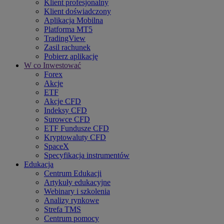
Klient profesjonalny
Klient doświadczony
Aplikacja Mobilna
Platforma MT5
TradingView
Zasil rachunek
Pobierz aplikację
W co Inwestować
Forex
Akcje
ETF
Akcje CFD
Indeksy CFD
Surowce CFD
ETF Fundusze CFD
Kryptowaluty CFD
SpaceX
Specyfikacja instrumentów
Edukacja
Centrum Edukacji
Artykuły edukacyjne
Webinary i szkolenia
Analizy rynkowe
Strefa TMS
Centrum pomocy