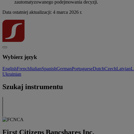
zautomatyzowanego podejmowania decyzji.
Data ostatniej aktualizacji: 4 marca 2026 r.
Wybierz język
English
French
Italian
Spanish
German
Portuguese
Dutch
Czech
Latvian
L
Ukrainian
Szukaj instrumentu
First Citizens Bancshares Inc.