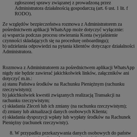
zgłoszonej sprawy związanej z prowadzoną przez
Administratora działalnością gospodarczą (art. 6 ust. 1 lit. f
RODO).
Ze względów bezpieczeństwa rozmowa z Administratorem za
pośrednictwem aplikacji WhatsApp może dotyczyć wyłącznie:
a) wsparcia podczas procesu otwierania Konta (wyjaśnienie
czynności składających się na procedurę onboardingu);
b) udzielania odpowiedzi na pytania klientów dotyczące działalności
Administratora.
Rozmowa z Administratorem za pośrednictwem aplikacji WhatsApp
nigdy nie będzie zawierać jakichkolwiek linków, załączników ani
dotyczyć m.in.:
a) stanu Państwa środków na Rachunku Pieniężnym (rachunku
rzeczywistym);
b) jakichkolwiek kwestii związanych realizacją Transakcji na
rachunku rzeczywistym;
c) składania Zleceń lub ich zmiany (na rachunku rzeczywistym);
d) zmiany lub aktualizacji danych osobowych Klienta;
e) składania dyspozycji wpłaty lub wypłaty środków na Rachunek
Pieniężny (rachunek rzeczywisty).
W przypadku przekazywania danych osobowych do państw