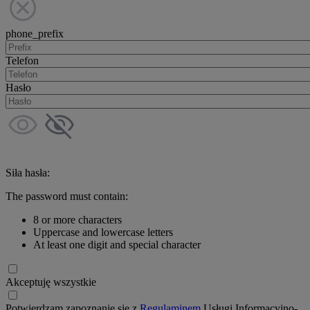
phone_prefix
Telefon
Hasło
Siła hasła:
The password must contain:
8 or more characters
Uppercase and lowercase letters
At least one digit and special character
Akceptuję wszystkie
Potwierdzam zapoznanie się z
Regulaminem
Usługi Informacyjno-