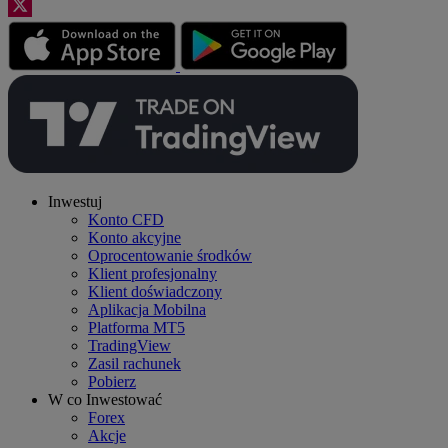
Inwestuj
Konto CFD
Konto akcyjne
Oprocentowanie środków
Klient profesjonalny
Klient doświadczony
Aplikacja Mobilna
Platforma MT5
TradingView
Zasil rachunek
Pobierz
W co Inwestować
Forex
Akcje