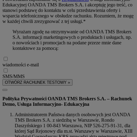
Edukacyjnej OANDA TMS Brokers S.A. i akceptuję jego treść, co
stanowi podstawę do kontaktu w celu przedstawienia oferty i
wsparcia telefonicznego w obsłudze rachunku. Rozumiem, że mogę
w każdej chwili zrezygnować z tej usługi.*
Wyrażam zgodę na otrzymywanie od OANDA TMS Brokers
S.A. informacji marketingowych o produktach i usługach, np.
o nowościach i promocjach na podane przeze mnie dane
kontaktowe za pomocą:
wiadomości e-mail
SMS/MMS
OTWÓRZ RACHUNEK TESTOWY »
Polityka Prywatności OANDA TMS Brokers S.A. – Rachunek
Demo, Usługa Informacyjno- Edukacyjna
Administratorem Państwa danych osobowych jest OANDA
TMS Brokers S.A. z siedzibą w Warszawie, Rondo
Daszyńskiego 1 00-843 Warszawa, NIP 526-275-91-31, dla
której Sąd Rejonowy dla m.st. Warszawy w Warszawie, XIII
Wydział Gospodarczy KRS prowadzi akta rejestrowe pod