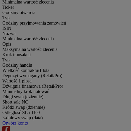
Minimalna wartość zlecenia
Ticker
Godziny otwarcia
Typ
Godziny przyjmowania zamówień
ISIN
Nazwa
Minimalna wartość zlecenia
Opis
Maksymalna wartość zlecenia
Krok transakcji
Typ
Godziny handlu
Wielkość kontraktu/1 lota
Depozyt wymagany (Retail/Pro)
Wartość 1 pipsa
Dźwignia finansowa (Retail/Pro)
Minimalny krok notowań
Długi swap (dziennie)
Short sale
NO
Krótki swap (dziennie)
Odległosć SL i TP
0
3-dniowy swap (data)
Otwórz konto