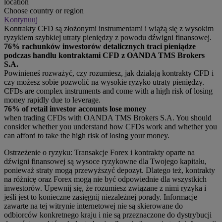
location
Choose country or region
Kontynuuj
Kontrakty CFD są złożonymi instrumentami i wiążą się z wysokim
ryzykiem szybkiej utraty pieniędzy z powodu dźwigni finansowej.
76% rachunków inwestorów detalicznych traci pieniądze
podczas handlu kontraktami CFD z OANDA TMS Brokers
S.A.
Powinieneś rozważyć, czy rozumiesz, jak działają kontrakty CFD i
czy możesz sobie pozwolić na wysokie ryzyko utraty pieniędzy.
CFDs are complex instruments and come with a high risk of losing
money rapidly due to leverage.
76% of retail investor accounts lose money
when trading CFDs with OANDA TMS Brokers S.A. You should
consider whether you understand how CFDs work and whether you
can afford to take the high risk of losing your money.
Ostrzeżenie o ryzyku: Transakcje Forex i kontrakty oparte na
dźwigni finansowej są wysoce ryzykowne dla Twojego kapitału,
ponieważ straty mogą przewyższyć depozyt. Dlatego też, kontrakty
na różnicę oraz Forex mogą nie być odpowiednie dla wszystkich
inwestorów. Upewnij się, że rozumiesz związane z nimi ryzyka i
jeśli jest to konieczne zasięgnij niezależnej porady. Informacje
zawarte na tej witrynie internetowej nie są skierowane do
odbiorców konkretnego kraju i nie są przeznaczone do dystrybucji