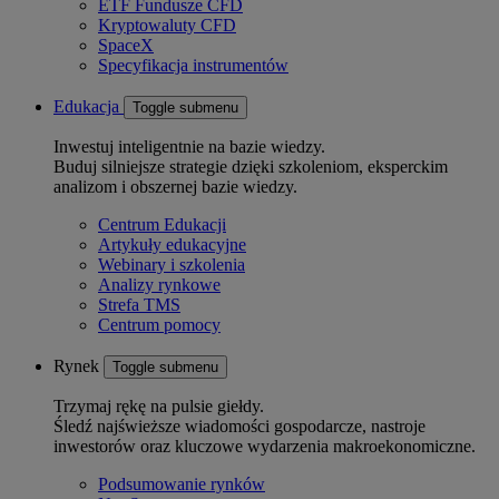
ETF Fundusze CFD
Kryptowaluty CFD
SpaceX
Specyfikacja instrumentów
Edukacja
Toggle submenu
Inwestuj inteligentnie na bazie wiedzy.
Buduj silniejsze strategie dzięki szkoleniom, eksperckim
analizom i obszernej bazie wiedzy.
Centrum Edukacji
Artykuły edukacyjne
Webinary i szkolenia
Analizy rynkowe
Strefa TMS
Centrum pomocy
Rynek
Toggle submenu
Trzymaj rękę na pulsie giełdy.
Śledź najświeższe wiadomości gospodarcze, nastroje
inwestorów oraz kluczowe wydarzenia makroekonomiczne.
Podsumowanie rynków