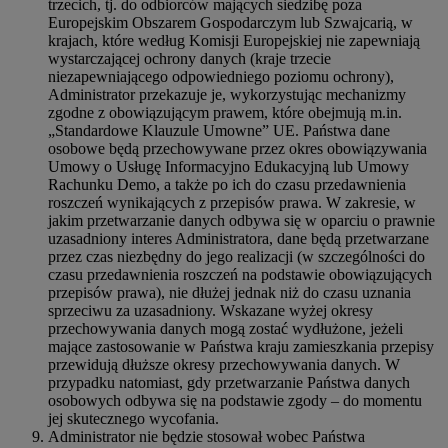
trzecich, tj. do odbiorców mających siedzibę poza
Europejskim Obszarem Gospodarczym lub Szwajcarią, w
krajach, które według Komisji Europejskiej nie zapewniają
wystarczającej ochrony danych (kraje trzecie
niezapewniającego odpowiedniego poziomu ochrony),
Administrator przekazuje je, wykorzystując mechanizmy
zgodne z obowiązującym prawem, które obejmują m.in.
„Standardowe Klauzule Umowne” UE. Państwa dane
osobowe będą przechowywane przez okres obowiązywania
Umowy o Usługę Informacyjno Edukacyjną lub Umowy
Rachunku Demo, a także po ich do czasu przedawnienia
roszczeń wynikających z przepisów prawa. W zakresie, w
jakim przetwarzanie danych odbywa się w oparciu o prawnie
uzasadniony interes Administratora, dane będą przetwarzane
przez czas niezbędny do jego realizacji (w szczególności do
czasu przedawnienia roszczeń na podstawie obowiązujących
przepisów prawa), nie dłużej jednak niż do czasu uznania
sprzeciwu za uzasadniony. Wskazane wyżej okresy
przechowywania danych mogą zostać wydłużone, jeżeli
mające zastosowanie w Państwa kraju zamieszkania przepisy
przewidują dłuższe okresy przechowywania danych. W
przypadku natomiast, gdy przetwarzanie Państwa danych
osobowych odbywa się na podstawie zgody – do momentu
jej skutecznego wycofania.
Administrator nie będzie stosował wobec Państwa