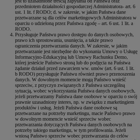
jest to uzasadnione treścią zapytania od Państwa oraz
przedmiotem działalności gospodarczej Administratora- art. 6
ust. 1 lit. f RODO; d. w zakresie, w jakim Państwa dane
przetwarzane są dla celów marketingowych Administratora w
oparciu o udzieloną przez Państwa zgodę – art. 6 ust. 1 lit. a
RODO.
Przysługuje Państwu prawo dostępu do danych osobowych,
prawo ich sprostowania, usunięcia, a także prawo
ograniczenia przetwarzania danych. W zakresie, w jakim
przetwarzanie jest niezbędne do wykonania Umowy o Usługę
Informacyjno-Edukacyjną lub Umowy Rachunku Demo,
której jesteście Państwo stroną lub do podjęcia na Państwa
żądanie działań przed zawarciem ww. umów (art. 6 ust. 1 lit.
b RODO) przysługuje Państwu również prawo przenoszenia
danych. W dowolnym momencie mogą Państwo wnieść
sprzeciw, z przyczyn związanych z Państwa szczególną
sytuacją, wobec wykorzystania Państwa danych osobowych,
jeżeli przetwarzamy Państwa dane osobowe w oparciu o swój
prawnie uzasadniony interes, np. w związku z marketingiem
produktów i usług. Jeżeli Państwa dane osobowe są
przetwarzane na potrzeby marketingu, macie Państwo prawo
w dowolnym momencie wnieść sprzeciw wobec
przetwarzania dotyczących Państwa danych osobowych na
potrzeby takiego marketingu, w tym profilowania. Jeżeli
wniosą Państwo sprzeciw wobec przetwarzania do celów