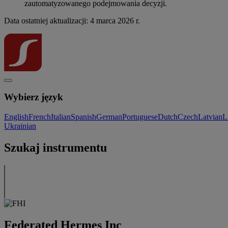
zautomatyzowanego podejmowania decyzji.
Data ostatniej aktualizacji: 4 marca 2026 r.
Wybierz język
English
French
Italian
Spanish
German
Portuguese
Dutch
Czech
Latvian
L
Ukrainian
Szukaj instrumentu
Federated Hermes Inc