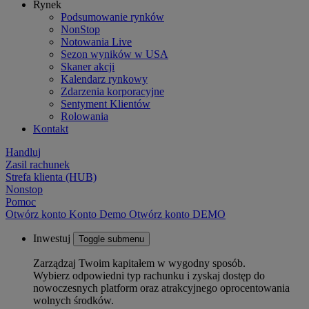
Rynek
Podsumowanie rynków
NonStop
Notowania Live
Sezon wyników w USA
Skaner akcji
Kalendarz rynkowy
Zdarzenia korporacyjne
Sentyment Klientów
Rolowania
Kontakt
Handluj
Zasil rachunek
Strefa klienta (HUB)
Nonstop
Pomoc
Otwórz konto
Konto
Demo
Otwórz konto DEMO
Inwestuj
Toggle submenu
Zarządzaj Twoim kapitałem w wygodny sposób.
Wybierz odpowiedni typ rachunku i zyskaj dostęp do
nowoczesnych platform oraz atrakcyjnego oprocentowania
wolnych środków.