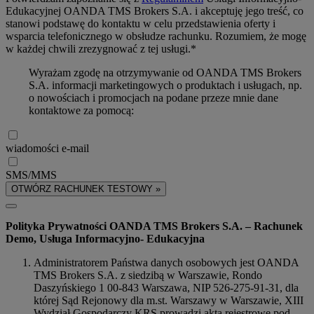
Edukacyjnej OANDA TMS Brokers S.A. i akceptuję jego treść, co
stanowi podstawę do kontaktu w celu przedstawienia oferty i
wsparcia telefonicznego w obsłudze rachunku. Rozumiem, że mogę
w każdej chwili zrezygnować z tej usługi.*
Wyrażam zgodę na otrzymywanie od OANDA TMS Brokers
S.A. informacji marketingowych o produktach i usługach, np.
o nowościach i promocjach na podane przeze mnie dane
kontaktowe za pomocą:
wiadomości e-mail
SMS/MMS
OTWÓRZ RACHUNEK TESTOWY »
Polityka Prywatności OANDA TMS Brokers S.A. – Rachunek
Demo, Usługa Informacyjno- Edukacyjna
Administratorem Państwa danych osobowych jest OANDA
TMS Brokers S.A. z siedzibą w Warszawie, Rondo
Daszyńskiego 1 00-843 Warszawa, NIP 526-275-91-31, dla
której Sąd Rejonowy dla m.st. Warszawy w Warszawie, XIII
Wydział Gospodarczy KRS prowadzi akta rejestrowe pod