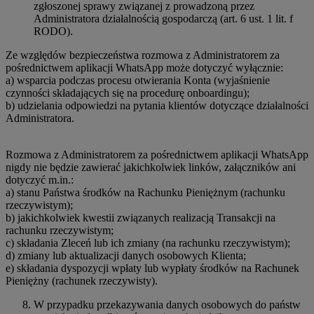
zgłoszonej sprawy związanej z prowadzoną przez
Administratora działalnością gospodarczą (art. 6 ust. 1 lit. f
RODO).
Ze względów bezpieczeństwa rozmowa z Administratorem za
pośrednictwem aplikacji WhatsApp może dotyczyć wyłącznie:
a) wsparcia podczas procesu otwierania Konta (wyjaśnienie
czynności składających się na procedurę onboardingu);
b) udzielania odpowiedzi na pytania klientów dotyczące działalności
Administratora.
Rozmowa z Administratorem za pośrednictwem aplikacji WhatsApp
nigdy nie będzie zawierać jakichkolwiek linków, załączników ani
dotyczyć m.in.:
a) stanu Państwa środków na Rachunku Pieniężnym (rachunku
rzeczywistym);
b) jakichkolwiek kwestii związanych realizacją Transakcji na
rachunku rzeczywistym;
c) składania Zleceń lub ich zmiany (na rachunku rzeczywistym);
d) zmiany lub aktualizacji danych osobowych Klienta;
e) składania dyspozycji wpłaty lub wypłaty środków na Rachunek
Pieniężny (rachunek rzeczywisty).
W przypadku przekazywania danych osobowych do państw