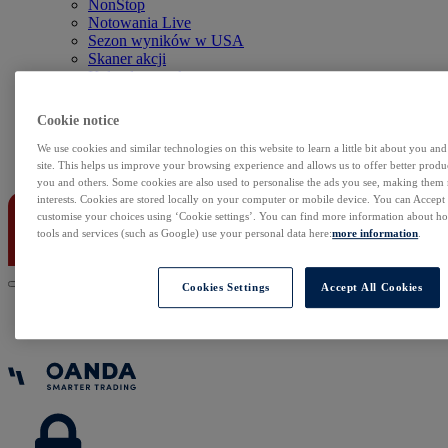
NonStop
Notowania Live
Sezon wyników w USA
Skaner akcji
Kalendarz rynkowy
Zdarzenia korporacyjne
Sentyment Klientów
Cookie notice
Rolowania
We use cookies and similar technologies on this website to learn a little bit about you an
Kontakt
site. This helps us improve your browsing experience and allows us to offer better produc
you and others. Some cookies are also used to personalise the ads you see, making them
interests. Cookies are stored locally on your computer or mobile device. You can Accept o
customise your choices using ‘Cookie settings’. You can find more information about 
tools and services (such as Google) use your personal data here:
more information
.
Cookies Settings
Accept All Cookies