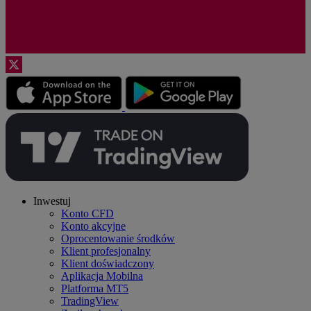
Inwestuj
Konto CFD
Konto akcyjne
Oprocentowanie środków
Klient profesjonalny
Klient doświadczony
Aplikacja Mobilna
Platforma MT5
TradingView