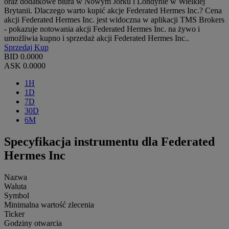
oraz dodatkowe biura w Nowym Jorku i Londynie w Wielkiej
Brytanii. Dlaczego warto kupić akcje Federated Hermes Inc.? Cena
akcji Federated Hermes Inc. jest widoczna w aplikacji TMS Brokers
- pokazuje notowania akcji Federated Hermes Inc. na żywo i
umożliwia kupno i sprzedaż akcji Federated Hermes Inc..
Sprzedaj
Kup
BID
0.0000
ASK
0.0000
1H
1D
7D
30D
6M
Specyfikacja instrumentu dla Federated
Hermes Inc
Nazwa
Waluta
Symbol
Minimalna wartość zlecenia
Ticker
Godziny otwarcia