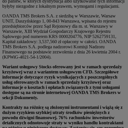
do państw, w których dystrybucja albo użytkowanie tych informacji
byłyby niezgodne z lokalnym prawem, wymogami i regulacjami.
OANDA TMS Brokers S.A. z siedzibą w Warszawie, Warsaw
UNIT, Daszyńskiego 1, 00-843 Warszawa, wpisana do rejestru
przedsiębiorców przez Sąd Rejonowy dla m. st. Warszawy w
Warszawie, XIII Wydział Gospodarczy Krajowego Rejestru
Sądowego pod numerem KRS 0000204776, NIP 5262759131,
Kapitał zakładowy: 3,537,560 zł opłacony w całości. OANDA
TMS Brokers S.A. podlega nadzorowi Komisji Nadzoru
Finansowego na podstawie zezwolenia z dnia 26 kwietnia 2004 r.
(KPWiG-4021-54-1/2004).
Wariant usługowy Stocks oferowany jest w ramach sprzedaży
krzyżowej wraz z wariantem usługowym CFD. Szczegółowe
informacje dotyczące ryzyk wynikających z poszczególnych
usług oferowanych w ramach sprzedaży krzyżowej oraz
informacje o kosztach i opłatach związanych z tymi usługami
dostępne są na stronie internetowej OANDA TMS Brokers w
sekcji Dokumenty.
Kontrakty na różnicę są złożonymi instrumentami i wiążą się z
dużym ryzykiem szybkiej utraty środków pieniężnych z
powodu dźwigni finansowej. 76% rachunków inwestorów
detalicznych odnotowuje straty w wyniku handlu kontraktami
na różnicę u niniejszego dostawcy. Zastanów się, czy rozumiesz,