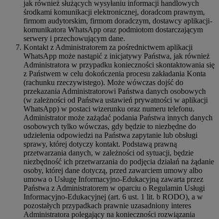
jak również służących wysyłaniu informacji handlowych
środkami komunikacji elektronicznej, doradcom prawnym,
firmom audytorskim, firmom doradczym, dostawcy aplikacji-
komunikatora WhatsApp oraz podmiotom dostarczającym
serwery i przechowującym dane.
Kontakt z Administratorem za pośrednictwem aplikacji
WhatsApp może nastąpić z inicjatywy Państwa, jak również
Administratora w przypadku konieczności skontaktowania się
z Państwem w celu dokończenia procesu zakładania Konta
(rachunku rzeczywistego). Może wówczas dojść do
przekazania Administratorowi Państwa danych osobowych
(w zależności od Państwa ustawień prywatności w aplikacji
WhatsApp) w postaci wizerunku oraz numeru telefonu.
Administrator może zażądać podania Państwa innych danych
osobowych tylko wówczas, gdy będzie to niezbędne do
udzielenia odpowiedzi na Państwa zapytanie lub obsługi
sprawy, której dotyczy kontakt. Podstawą prawną
przetwarzania danych, w zależności od sytuacji, będzie
niezbędność ich przetwarzania do podjęcia działań na żądanie
osoby, której dane dotyczą, przed zawarciem umowy albo
umowa o Usługę Informacyjno-Edukacyjną zawarta przez
Państwa z Administratorem w oparciu o Regulamin Usługi
Informacyjno-Edukacyjnej (art. 6 ust. 1 lit. b RODO), a w
pozostałych przypadkach prawnie uzasadniony interes
Administratora polegający na konieczności rozwiązania