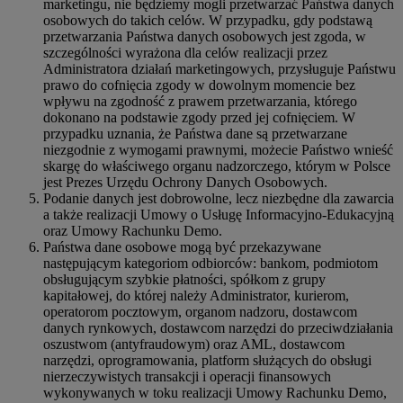
marketingu, nie będziemy mogli przetwarzać Państwa danych
osobowych do takich celów. W przypadku, gdy podstawą
przetwarzania Państwa danych osobowych jest zgoda, w
szczególności wyrażona dla celów realizacji przez
Administratora działań marketingowych, przysługuje Państwu
prawo do cofnięcia zgody w dowolnym momencie bez
wpływu na zgodność z prawem przetwarzania, którego
dokonano na podstawie zgody przed jej cofnięciem. W
przypadku uznania, że Państwa dane są przetwarzane
niezgodnie z wymogami prawnymi, możecie Państwo wnieść
skargę do właściwego organu nadzorczego, którym w Polsce
jest Prezes Urzędu Ochrony Danych Osobowych.
Podanie danych jest dobrowolne, lecz niezbędne dla zawarcia
a także realizacji Umowy o Usługę Informacyjno-Edukacyjną
oraz Umowy Rachunku Demo.
Państwa dane osobowe mogą być przekazywane
następującym kategoriom odbiorców: bankom, podmiotom
obsługującym szybkie płatności, spółkom z grupy
kapitałowej, do której należy Administrator, kurierom,
operatorom pocztowym, organom nadzoru, dostawcom
danych rynkowych, dostawcom narzędzi do przeciwdziałania
oszustwom (antyfraudowym) oraz AML, dostawcom
narzędzi, oprogramowania, platform służących do obsługi
nierzeczywistych transakcji i operacji finansowych
wykonywanych w toku realizacji Umowy Rachunku Demo,