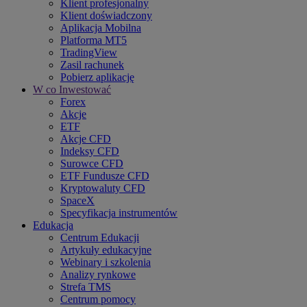
Klient profesjonalny
Klient doświadczony
Aplikacja Mobilna
Platforma MT5
TradingView
Zasil rachunek
Pobierz aplikację
W co Inwestować
Forex
Akcje
ETF
Akcje CFD
Indeksy CFD
Surowce CFD
ETF Fundusze CFD
Kryptowaluty CFD
SpaceX
Specyfikacja instrumentów
Edukacja
Centrum Edukacji
Artykuły edukacyjne
Webinary i szkolenia
Analizy rynkowe
Strefa TMS
Centrum pomocy