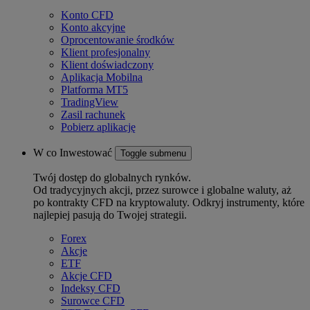
Konto CFD
Konto akcyjne
Oprocentowanie środków
Klient profesjonalny
Klient doświadczony
Aplikacja Mobilna
Platforma MT5
TradingView
Zasil rachunek
Pobierz aplikację
W co Inwestować
Toggle submenu
Twój dostęp do globalnych rynków.
Od tradycyjnych akcji, przez surowce i globalne waluty, aż
po kontrakty CFD na kryptowaluty. Odkryj instrumenty, które
najlepiej pasują do Twojej strategii.
Forex
Akcje
ETF
Akcje CFD
Indeksy CFD
Surowce CFD