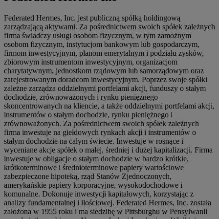
Federated Hermes, Inc. jest publiczną spółką holdingową
zarządzającą aktywami. Za pośrednictwem swoich spółek zależnych
firma świadczy usługi osobom fizycznym, w tym zamożnym
osobom fizycznym, instytucjom bankowym lub gospodarczym,
firmom inwestycyjnym, planom emerytalnym i podziału zysków,
zbiorowym instrumentom inwestycyjnym, organizacjom
charytatywnym, jednostkom rządowym lub samorządowym oraz
zarejestrowanym doradcom inwestycyjnym. Poprzez swoje spółki
zależne zarządza oddzielnymi portfelami akcji, funduszy o stałym
dochodzie, zrównoważonych i rynku pieniężnego
skoncentrowanych na kliencie, a także oddzielnymi portfelami akcji,
instrumentów o stałym dochodzie, rynku pieniężnego i
zrównoważonych. Za pośrednictwem swoich spółek zależnych
firma inwestuje na giełdowych rynkach akcji i instrumentów o
stałym dochodzie na całym świecie. Inwestuje w rosnące i
wyceniane akcje spółek o małej, średniej i dużej kapitalizacji. Firma
inwestuje w obligacje o stałym dochodzie w bardzo krótkie,
krótkoterminowe i średnioterminowe papiery wartościowe
zabezpieczone hipoteką, rząd Stanów Zjednoczonych,
amerykańskie papiery korporacyjne, wysokodochodowe i
komunalne. Dokonuje inwestycji kapitałowych, korzystając z
analizy fundamentalnej i ilościowej. Federated Hermes, Inc. została
założona w 1955 roku i ma siedzibę w Pittsburghu w Pensylwanii