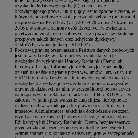
inne niż powyższe może odbywać się: (i) w oparciu o
uzyskanie dodatkowej zgody, (ii) na podstawie
obowiązującego prawa, lub (iii) gdy jest to zgodne z celem, w
którym dane osobowe zostały pierwotnie zebrane (art. 6 ust. 4
rozporządzenia PE i Rady (UE) 2016/679 z dnia 27 kwietnia
2016 r. w sprawie ochrony osób fizycznych w związku z
przetwarzaniem danych osobowych i w sprawie swobodnego
przepływu takich danych oraz uchylenia dyrektywy
95/46/WE, (zwanego dalej: „RODO”).
Podstawą prawną przetwarzania Państwa danych osobowych
jest: a. w zakresie, w jakim przetwarzanie danych jest
niezbędne do wykonania Umowy Rachunku Demo lub
Umowy o Usługę Informacyjno-Edukacyjną oraz podjęcia
działań na Pańskie żądanie przed ww. umów - art. 6 ust. 1 lit.
b RODO; b. w zakresie, w jakim przetwarzanie danych jest
niezbędne dla realizacji przez Administratora obowiązków
prawnych ciążących na nim, w szczególności polegających
na rozpatrywaniu reklamacji - art. 6 ust. 1 lit. c RODO; c. w
zakresie, w jakim przetwarzanie danych jest niezbędne do
realizacji celów wynikających z prawnie uzasadnionych
interesów Administratora, takich jak dochodzenie roszczeń
wynikających z zawartej Umowy o Usługę Informacyjno-
Edukacyjną lub Umowy Rachunku Demo, bezpieczeństwo,
przeciwdziałanie oszustwom czy marketing bezpośredni
Administratora lub kontakt z Państwem, gdy w szczególności