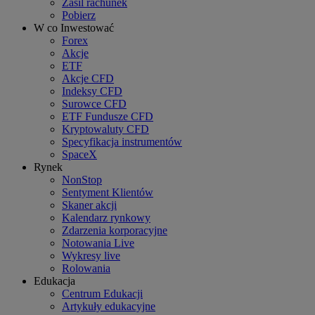
Zasil rachunek
Pobierz
W co Inwestować
Forex
Akcje
ETF
Akcje CFD
Indeksy CFD
Surowce CFD
ETF Fundusze CFD
Kryptowaluty CFD
Specyfikacja instrumentów
SpaceX
Rynek
NonStop
Sentyment Klientów
Skaner akcji
Kalendarz rynkowy
Zdarzenia korporacyjne
Notowania Live
Wykresy live
Rolowania
Edukacja
Centrum Edukacji
Artykuły edukacyjne