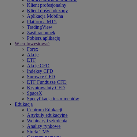
Klient profesjonalny
Klient doświadczony
Aplikacja Mobilna
Platforma MT5
TradingView
Zasil rachunek
Pobierz aplikację
W co Inwestować
Forex
Akcje
ETF
Akcje CFD
Indeksy CFD
Surowce CFD
ETF Fundusze CFD
Kryptowaluty CFD
SpaceX
Specyfikacja instrumentów
Edukacja
Centrum Edukacji
Artykuły edukacyjne
Webinary i szkolenia
Analizy rynkowe
Strefa TMS