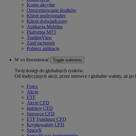
Konto akcyjne
Oprocentowanie środków
Klient profesjonalny
Klient doświadczony
Aplikacja Mobilna
Platforma MT5
TradingView
Zasil rachunek
Pobierz aplikację
W co Inwestować
Toggle submenu
Twój dostęp do globalnych rynków.
Od tradycyjnych akcji, przez surowce i globalne waluty, aż po 
Forex
Akcje
ETF
Akcje CFD
Indeksy CFD
Surowce CFD
ETF Fundusze CFD
Kryptowaluty CFD
SpaceX
Specyfikacja instrumentów