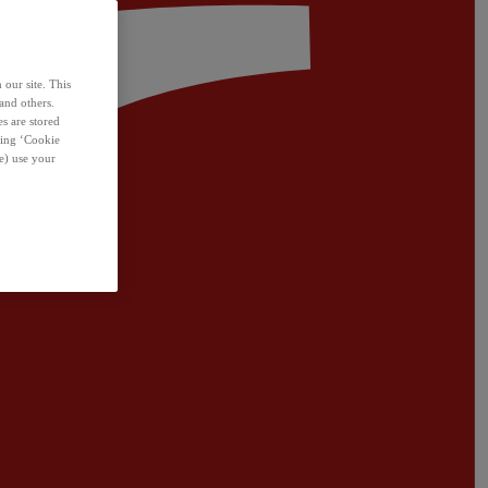
 our site. This
and others.
s are stored
sing ‘Cookie
e) use your