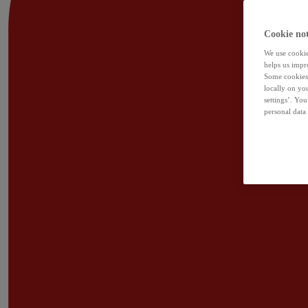
Cookie not
We use cookies
helps us impr
Some cookies 
locally on yo
settings’. Yo
personal data