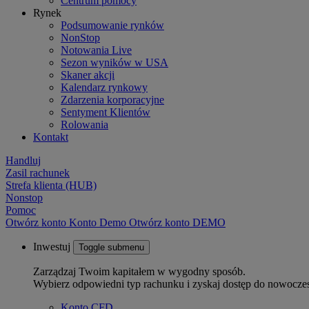
Centrum pomocy
Rynek
Podsumowanie rynków
NonStop
Notowania Live
Sezon wyników w USA
Skaner akcji
Kalendarz rynkowy
Zdarzenia korporacyjne
Sentyment Klientów
Rolowania
Kontakt
Handluj
Zasil rachunek
Strefa klienta (HUB)
Nonstop
Pomoc
Otwórz konto
Konto
Demo
Otwórz konto DEMO
Inwestuj
Toggle submenu
Zarządzaj Twoim kapitałem w wygodny sposób.
Wybierz odpowiedni typ rachunku i zyskaj dostęp do nowocze
Konto CFD