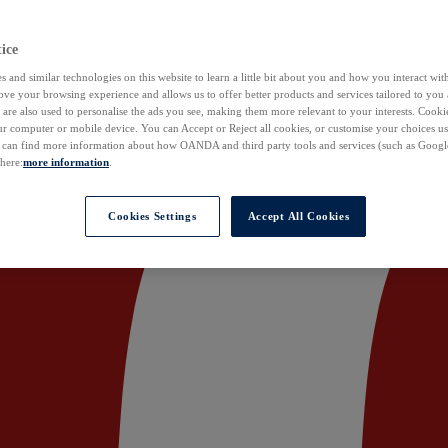
ice
 and similar technologies on this website to learn a little bit about you and how you interact with
ove your browsing experience and allows us to offer better products and services tailored to you 
are also used to personalise the ads you see, making them more relevant to your interests. Cookie
ur computer or mobile device. You can Accept or Reject all cookies, or customise your choices u
u can find more information about how OANDA and third party tools and services (such as Googl
 here:
more information
.
Cookies Settings
Accept All Cookies