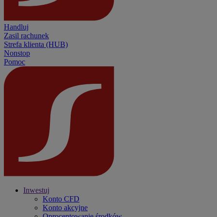
Handluj
Zasil rachunek
Strefa klienta (HUB)
Nonstop
Pomoc
Inwestuj
Konto CFD
Konto akcyjne
Oprocentowanie środków