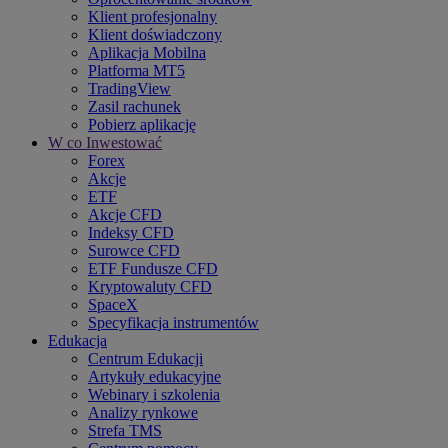
Klient profesjonalny
Klient doświadczony
Aplikacja Mobilna
Platforma MT5
TradingView
Zasil rachunek
Pobierz aplikację
W co Inwestować
Forex
Akcje
ETF
Akcje CFD
Indeksy CFD
Surowce CFD
ETF Fundusze CFD
Kryptowaluty CFD
SpaceX
Specyfikacja instrumentów
Edukacja
Centrum Edukacji
Artykuły edukacyjne
Webinary i szkolenia
Analizy rynkowe
Strefa TMS