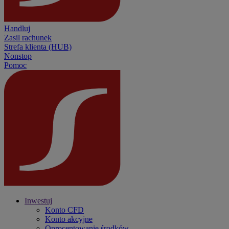
Handluj
Zasil rachunek
Strefa klienta (HUB)
Nonstop
Pomoc
Inwestuj
Konto CFD
Konto akcyjne
Oprocentowanie środków