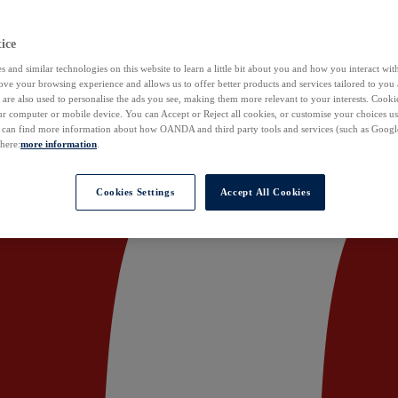
ice
 and similar technologies on this website to learn a little bit about you and how you interact with
ove your browsing experience and allows us to offer better products and services tailored to you 
are also used to personalise the ads you see, making them more relevant to your interests. Cookie
ur computer or mobile device. You can Accept or Reject all cookies, or customise your choices u
u can find more information about how OANDA and third party tools and services (such as Googl
 here:
more information
.
Cookies Settings
Accept All Cookies