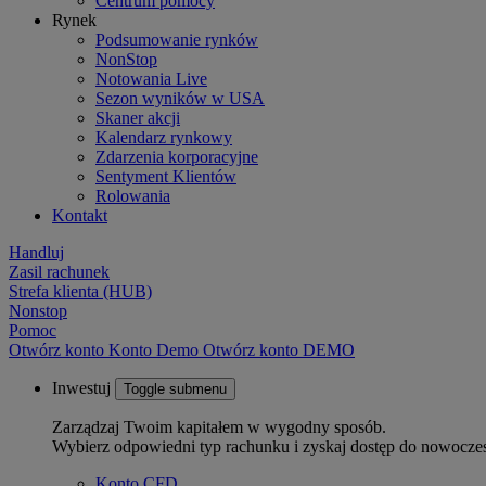
Centrum pomocy
Rynek
Podsumowanie rynków
NonStop
Notowania Live
Sezon wyników w USA
Skaner akcji
Kalendarz rynkowy
Zdarzenia korporacyjne
Sentyment Klientów
Rolowania
Kontakt
Handluj
Zasil rachunek
Strefa klienta (HUB)
Nonstop
Pomoc
Otwórz konto
Konto
Demo
Otwórz konto DEMO
Inwestuj
Toggle submenu
Zarządzaj Twoim kapitałem w wygodny sposób.
Wybierz odpowiedni typ rachunku i zyskaj dostęp do nowocze
Konto CFD