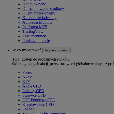
Konto akcyjne
Oprocentowanie środków
Klient profesjonalny
Klient doświadczony
Aplikacja Mobilna
Platforma MT5
TradingView
Zasil rachunek
Pobierz aplikację
W co Inwestować
Toggle submenu
Twój dostęp do globalnych rynków.
Od tradycyjnych akcji, przez surowce i globalne waluty, aż po 
Forex
Akcje
ETF
Akcje CFD
Indeksy CFD
Surowce CFD
ETF Fundusze CFD
Kryptowaluty CFD
SpaceX
Specyfikacja instrumentów