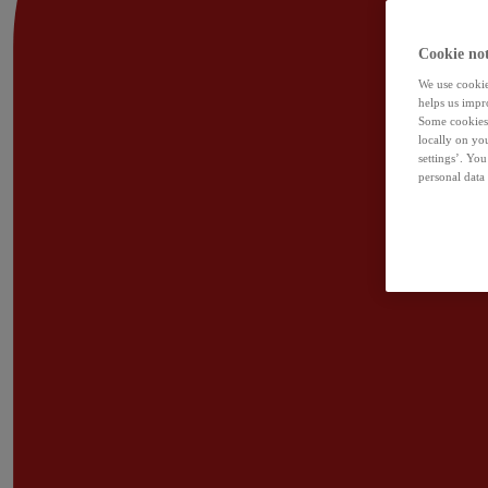
Cookie not
We use cookies
helps us impr
Some cookies 
locally on yo
settings’. Yo
personal data