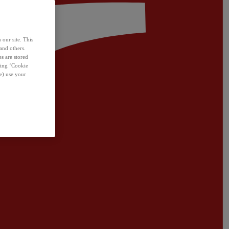
 our site. This
and others.
s are stored
sing ‘Cookie
e) use your