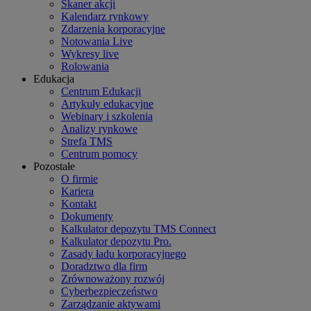
Skaner akcji
Kalendarz rynkowy
Zdarzenia korporacyjne
Notowania Live
Wykresy live
Rolowania
Edukacja
Centrum Edukacji
Artykuły edukacyjne
Webinary i szkolenia
Analizy rynkowe
Strefa TMS
Centrum pomocy
Pozostałe
O firmie
Kariera
Kontakt
Dokumenty
Kalkulator depozytu TMS Connect
Kalkulator depozytu Pro.
Zasady ładu korporacyjnego
Doradztwo dla firm
Zrównoważony rozwój
Cyberbezpieczeństwo
Zarządzanie aktywami