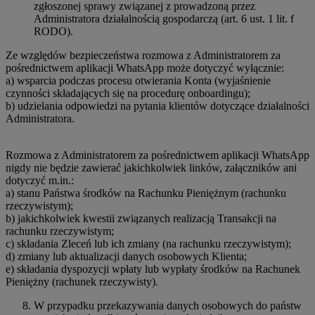
zgłoszonej sprawy związanej z prowadzoną przez
Administratora działalnością gospodarczą (art. 6 ust. 1 lit. f
RODO).
Ze względów bezpieczeństwa rozmowa z Administratorem za
pośrednictwem aplikacji WhatsApp może dotyczyć wyłącznie:
a) wsparcia podczas procesu otwierania Konta (wyjaśnienie
czynności składających się na procedurę onboardingu);
b) udzielania odpowiedzi na pytania klientów dotyczące działalności
Administratora.
Rozmowa z Administratorem za pośrednictwem aplikacji WhatsApp
nigdy nie będzie zawierać jakichkolwiek linków, załączników ani
dotyczyć m.in.:
a) stanu Państwa środków na Rachunku Pieniężnym (rachunku
rzeczywistym);
b) jakichkolwiek kwestii związanych realizacją Transakcji na
rachunku rzeczywistym;
c) składania Zleceń lub ich zmiany (na rachunku rzeczywistym);
d) zmiany lub aktualizacji danych osobowych Klienta;
e) składania dyspozycji wpłaty lub wypłaty środków na Rachunek
Pieniężny (rachunek rzeczywisty).
W przypadku przekazywania danych osobowych do państw