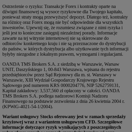
Ostrzeżenie o ryzyku: Transakcje Forex i kontrakty oparte na
dźwigni finansowej są wysoce ryzykowne dla Twojego kapitału,
ponieważ straty mogą przewyższyć depozyt. Dlatego też, kontrakty
na różnicę oraz Forex mogą nie być odpowiednie dla wszystkich
inwestorów. Upewnij się, że rozumiesz związane z nimi ryzyka i
jeśli jest to konieczne zasięgnij niezależnej porady. Informacje
zawarte na tej witrynie internetowej nie są skierowane do
odbiorców konkretnego kraju i nie są przeznaczone do dystrybucji
do państw, w których dystrybucja albo użytkowanie tych informacji
byłyby niezgodne z lokalnym prawem, wymogami i regulacjami.
OANDA TMS Brokers S.A. z siedzibą w Warszawie, Warsaw
UNIT, Daszyńskiego 1, 00-843 Warszawa, wpisana do rejestru
przedsiębiorców przez Sąd Rejonowy dla m. st. Warszawy w
Warszawie, XIII Wydział Gospodarczy Krajowego Rejestru
Sądowego pod numerem KRS 0000204776, NIP 5262759131,
Kapitał zakładowy: 3,537,560 zł opłacony w całości. OANDA
TMS Brokers S.A. podlega nadzorowi Komisji Nadzoru
Finansowego na podstawie zezwolenia z dnia 26 kwietnia 2004 r.
(KPWiG-4021-54-1/2004).
Wariant usługowy Stocks oferowany jest w ramach sprzedaży
krzyżowej wraz z wariantem usługowym CFD. Szczegółowe
informacje dotyczące ryzyk wynikających z poszczególnych