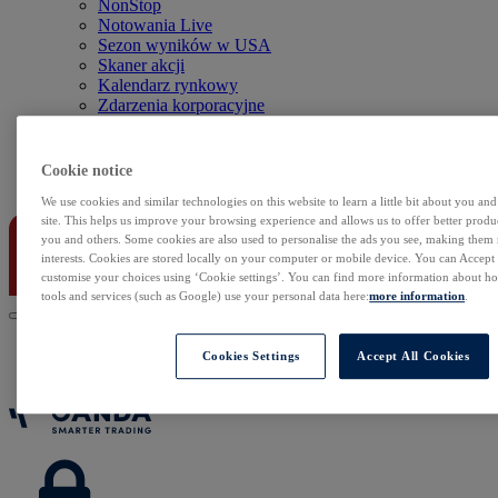
NonStop
Notowania Live
Sezon wyników w USA
Skaner akcji
Kalendarz rynkowy
Zdarzenia korporacyjne
Sentyment Klientów
Rolowania
Cookie notice
Kontakt
We use cookies and similar technologies on this website to learn a little bit about you an
site. This helps us improve your browsing experience and allows us to offer better produc
you and others. Some cookies are also used to personalise the ads you see, making them
interests. Cookies are stored locally on your computer or mobile device. You can Accept o
customise your choices using ‘Cookie settings’. You can find more information about 
tools and services (such as Google) use your personal data here:
more information
.
Cookies Settings
Accept All Cookies