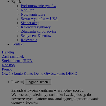
Rynek
Podsumowanie rynków
NonStop
Notowania Live
Sezon wyników w USA
Skaner akcji
Kalendarz rynkowy
Zdarzenia korporacyjne
Sentyment Klientów
Rolowania
Kontakt
Handluj
Zasil rachunek
Strefa klienta (HUB)
Nonstop
Pomoc
Otwórz konto
Konto
Demo
Otwórz konto DEMO
Inwestuj
Toggle submenu
Zarządzaj Twoim kapitałem w wygodny sposób.
Wybierz odpowiedni typ rachunku i zyskaj dostęp do
nowoczesnych platform oraz atrakcyjnego oprocentowania
wolnych środków.