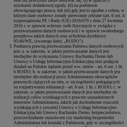
inne niż powyższe może odbywać się: (i) w oparciu o
uzyskanie dodatkowej zgody, (ii) na podstawie
obowiązującego prawa, lub (iii) gdy jest to zgodne z celem, w
którym dane osobowe zostały pierwotnie zebrane (art. 6 ust. 4
rozporządzenia PE i Rady (UE) 2016/679 z dnia 27 kwietnia
2016 r. w sprawie ochrony osób fizycznych w związku z
przetwarzaniem danych osobowych i w sprawie swobodnego
przepływu takich danych oraz uchylenia dyrektywy
95/46/WE, (zwanego dalej: „RODO”).
Podstawą prawną przetwarzania Państwa danych osobowych
jest: a. w zakresie, w jakim przetwarzanie danych jest
niezbędne do wykonania Umowy Rachunku Demo lub
Umowy o Usługę Informacyjno-Edukacyjną oraz podjęcia
działań na Pańskie żądanie przed ww. umów - art. 6 ust. 1 lit.
b RODO; b. w zakresie, w jakim przetwarzanie danych jest
niezbędne dla realizacji przez Administratora obowiązków
prawnych ciążących na nim, w szczególności polegających
na rozpatrywaniu reklamacji - art. 6 ust. 1 lit. c RODO; c. w
zakresie, w jakim przetwarzanie danych jest niezbędne do
realizacji celów wynikających z prawnie uzasadnionych
interesów Administratora, takich jak dochodzenie roszczeń
wynikających z zawartej Umowy o Usługę Informacyjno-
Edukacyjną lub Umowy Rachunku Demo, bezpieczeństwo,
przeciwdziałanie oszustwom czy marketing bezpośredni
Administratora lub kontakt z Państwem, gdy w szczególności