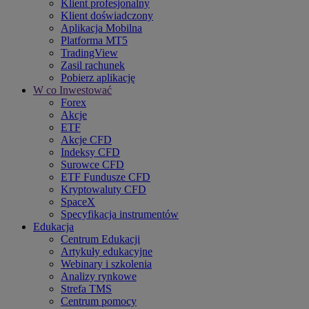
Klient profesjonalny
Klient doświadczony
Aplikacja Mobilna
Platforma MT5
TradingView
Zasil rachunek
Pobierz aplikację
W co Inwestować
Forex
Akcje
ETF
Akcje CFD
Indeksy CFD
Surowce CFD
ETF Fundusze CFD
Kryptowaluty CFD
SpaceX
Specyfikacja instrumentów
Edukacja
Centrum Edukacji
Artykuły edukacyjne
Webinary i szkolenia
Analizy rynkowe
Strefa TMS
Centrum pomocy