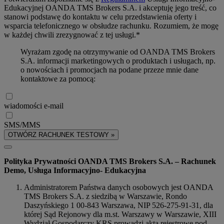
Edukacyjnej OANDA TMS Brokers S.A. i akceptuję jego treść, co
stanowi podstawę do kontaktu w celu przedstawienia oferty i
wsparcia telefonicznego w obsłudze rachunku. Rozumiem, że mogę
w każdej chwili zrezygnować z tej usługi.*
Wyrażam zgodę na otrzymywanie od OANDA TMS Brokers
S.A. informacji marketingowych o produktach i usługach, np.
o nowościach i promocjach na podane przeze mnie dane
kontaktowe za pomocą:
wiadomości e-mail
SMS/MMS
OTWÓRZ RACHUNEK TESTOWY »
Polityka Prywatności OANDA TMS Brokers S.A. – Rachunek
Demo, Usługa Informacyjno- Edukacyjna
Administratorem Państwa danych osobowych jest OANDA
TMS Brokers S.A. z siedzibą w Warszawie, Rondo
Daszyńskiego 1 00-843 Warszawa, NIP 526-275-91-31, dla
której Sąd Rejonowy dla m.st. Warszawy w Warszawie, XIII
Wydział Gospodarczy KRS prowadzi akta rejestrowe pod