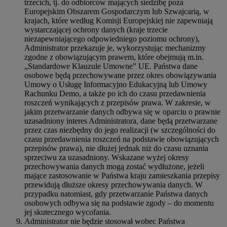
trzecich, tj. do odbiorców mających siedzibę poza
Europejskim Obszarem Gospodarczym lub Szwajcarią, w
krajach, które według Komisji Europejskiej nie zapewniają
wystarczającej ochrony danych (kraje trzecie
niezapewniającego odpowiedniego poziomu ochrony),
Administrator przekazuje je, wykorzystując mechanizmy
zgodne z obowiązującym prawem, które obejmują m.in.
„Standardowe Klauzule Umowne” UE. Państwa dane
osobowe będą przechowywane przez okres obowiązywania
Umowy o Usługę Informacyjno Edukacyjną lub Umowy
Rachunku Demo, a także po ich do czasu przedawnienia
roszczeń wynikających z przepisów prawa. W zakresie, w
jakim przetwarzanie danych odbywa się w oparciu o prawnie
uzasadniony interes Administratora, dane będą przetwarzane
przez czas niezbędny do jego realizacji (w szczególności do
czasu przedawnienia roszczeń na podstawie obowiązujących
przepisów prawa), nie dłużej jednak niż do czasu uznania
sprzeciwu za uzasadniony. Wskazane wyżej okresy
przechowywania danych mogą zostać wydłużone, jeżeli
mające zastosowanie w Państwa kraju zamieszkania przepisy
przewidują dłuższe okresy przechowywania danych. W
przypadku natomiast, gdy przetwarzanie Państwa danych
osobowych odbywa się na podstawie zgody – do momentu
jej skutecznego wycofania.
Administrator nie będzie stosował wobec Państwa