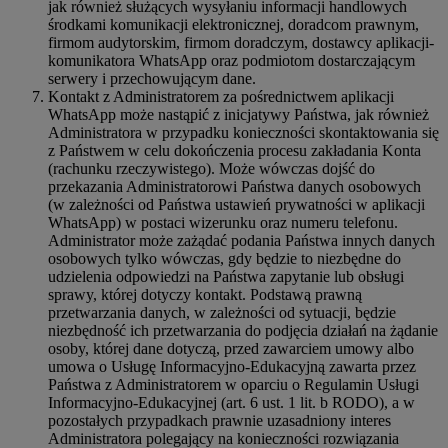
jak również służących wysyłaniu informacji handlowych
środkami komunikacji elektronicznej, doradcom prawnym,
firmom audytorskim, firmom doradczym, dostawcy aplikacji-
komunikatora WhatsApp oraz podmiotom dostarczającym
serwery i przechowującym dane.
Kontakt z Administratorem za pośrednictwem aplikacji
WhatsApp może nastąpić z inicjatywy Państwa, jak również
Administratora w przypadku konieczności skontaktowania się
z Państwem w celu dokończenia procesu zakładania Konta
(rachunku rzeczywistego). Może wówczas dojść do
przekazania Administratorowi Państwa danych osobowych
(w zależności od Państwa ustawień prywatności w aplikacji
WhatsApp) w postaci wizerunku oraz numeru telefonu.
Administrator może zażądać podania Państwa innych danych
osobowych tylko wówczas, gdy będzie to niezbędne do
udzielenia odpowiedzi na Państwa zapytanie lub obsługi
sprawy, której dotyczy kontakt. Podstawą prawną
przetwarzania danych, w zależności od sytuacji, będzie
niezbędność ich przetwarzania do podjęcia działań na żądanie
osoby, której dane dotyczą, przed zawarciem umowy albo
umowa o Usługę Informacyjno-Edukacyjną zawarta przez
Państwa z Administratorem w oparciu o Regulamin Usługi
Informacyjno-Edukacyjnej (art. 6 ust. 1 lit. b RODO), a w
pozostałych przypadkach prawnie uzasadniony interes
Administratora polegający na konieczności rozwiązania