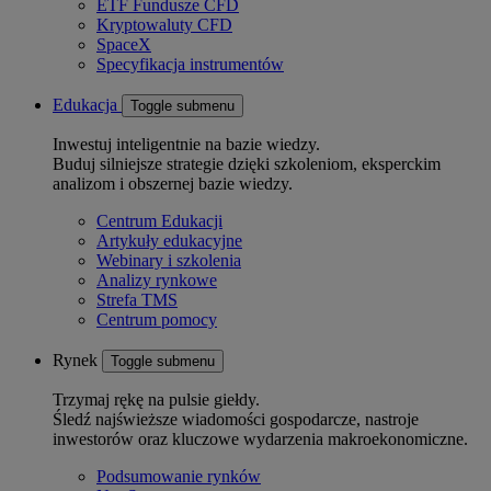
ETF Fundusze CFD
Kryptowaluty CFD
SpaceX
Specyfikacja instrumentów
Edukacja
Toggle submenu
Inwestuj inteligentnie na bazie wiedzy.
Buduj silniejsze strategie dzięki szkoleniom, eksperckim
analizom i obszernej bazie wiedzy.
Centrum Edukacji
Artykuły edukacyjne
Webinary i szkolenia
Analizy rynkowe
Strefa TMS
Centrum pomocy
Rynek
Toggle submenu
Trzymaj rękę na pulsie giełdy.
Śledź najświeższe wiadomości gospodarcze, nastroje
inwestorów oraz kluczowe wydarzenia makroekonomiczne.
Podsumowanie rynków