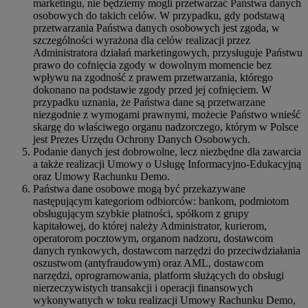
marketingu, nie będziemy mogli przetwarzać Państwa danych
osobowych do takich celów. W przypadku, gdy podstawą
przetwarzania Państwa danych osobowych jest zgoda, w
szczególności wyrażona dla celów realizacji przez
Administratora działań marketingowych, przysługuje Państwu
prawo do cofnięcia zgody w dowolnym momencie bez
wpływu na zgodność z prawem przetwarzania, którego
dokonano na podstawie zgody przed jej cofnięciem. W
przypadku uznania, że Państwa dane są przetwarzane
niezgodnie z wymogami prawnymi, możecie Państwo wnieść
skargę do właściwego organu nadzorczego, którym w Polsce
jest Prezes Urzędu Ochrony Danych Osobowych.
Podanie danych jest dobrowolne, lecz niezbędne dla zawarcia
a także realizacji Umowy o Usługę Informacyjno-Edukacyjną
oraz Umowy Rachunku Demo.
Państwa dane osobowe mogą być przekazywane
następującym kategoriom odbiorców: bankom, podmiotom
obsługującym szybkie płatności, spółkom z grupy
kapitałowej, do której należy Administrator, kurierom,
operatorom pocztowym, organom nadzoru, dostawcom
danych rynkowych, dostawcom narzędzi do przeciwdziałania
oszustwom (antyfraudowym) oraz AML, dostawcom
narzędzi, oprogramowania, platform służących do obsługi
nierzeczywistych transakcji i operacji finansowych
wykonywanych w toku realizacji Umowy Rachunku Demo,