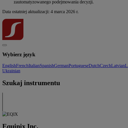
zautomatyzowanego podejmowania decyzji.
Data ostatniej aktualizacji: 4 marca 2026 r.
Wybierz język
English
French
Italian
Spanish
German
Portuguese
Dutch
Czech
Latvian
L
Ukrainian
Szukaj instrumentu
Equinix Inc.