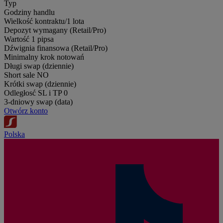
Typ
Godziny handlu
Wielkość kontraktu/1 lota
Depozyt wymagany (Retail/Pro)
Wartość 1 pipsa
Dźwignia finansowa (Retail/Pro)
Minimalny krok notowań
Długi swap (dziennie)
Short sale
NO
Krótki swap (dziennie)
Odległosć SL i TP
0
3-dniowy swap (data)
Otwórz konto
Polska