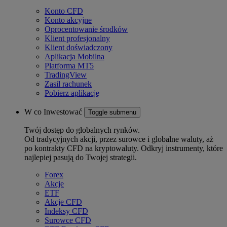
Konto CFD
Konto akcyjne
Oprocentowanie środków
Klient profesjonalny
Klient doświadczony
Aplikacja Mobilna
Platforma MT5
TradingView
Zasil rachunek
Pobierz aplikację
W co Inwestować
Toggle submenu
Twój dostęp do globalnych rynków.
Od tradycyjnych akcji, przez surowce i globalne waluty, aż
po kontrakty CFD na kryptowaluty. Odkryj instrumenty, które
najlepiej pasują do Twojej strategii.
Forex
Akcje
ETF
Akcje CFD
Indeksy CFD
Surowce CFD