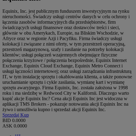
Equinix, Inc. jest publicznym funduszem inwestycyjnym na rynku
nieruchomości. Świadczy usługi centrów danych w celu ochrony i
łączenia zasobów informacyjnych dla przedsiębiorstw, firm
świadczących usługi finansowe oraz dostawców treści i sieci,
głównie w obu Amerykach, Europie, na Bliskim Wschodzie, w
Afryce oraz w regionie Azji i Pacyfiku. Firma świadczy usługi
kolokacji i związane z nimi oferty, w tym przestrzeń operacyjną,
przestrzeń magazynową, szafy i zasilanie na potrzeby kolokacji
klientów; usługi połączeń wzajemnych obejmujące fizyczne
połączenia krzyżowe / połączenia bezpośrednie, Equinix Internet
Exchange, Equinix Cloud Exchange, Equinix Metro Connect i
usługi łączności internetowej; oraz usługi zarządzania infrastrukturą
IT, w tym instalację sprzętu i okablowania klienta, a także ponowne
uruchamianie sprzętu i cykle zasilania, wymianę kart i wymianę
sprzętu awaryjnego. Firma Equinix, Inc. została założona w 1998
roku i ma siedzibę w Redwood City w Kalifornii. Dlaczego warto
kupić akcje Equinix Inc? Cena akcji Equinix Inc jest widoczna w
aplikacji TMS Brokers - pokazuje notowania akcji Equinix Inc na
żywo i umożliwia kupno i sprzedaż akcji Equinix Inc.
Sprzedaj
Kup
BID
0.0000
ASK
0.0000