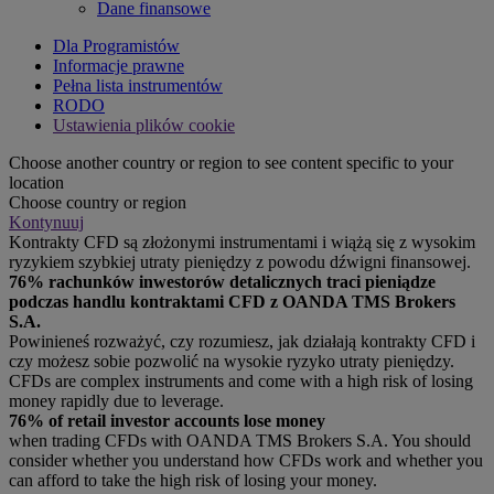
Dane finansowe
Dla Programistów
Informacje prawne
Pełna lista instrumentów
RODO
Ustawienia plików cookie
Choose another country or region to see content specific to your
location
Choose country or region
Kontynuuj
Kontrakty CFD są złożonymi instrumentami i wiążą się z wysokim
ryzykiem szybkiej utraty pieniędzy z powodu dźwigni finansowej.
76% rachunków inwestorów detalicznych traci pieniądze
podczas handlu kontraktami CFD z OANDA TMS Brokers
S.A.
Powinieneś rozważyć, czy rozumiesz, jak działają kontrakty CFD i
czy możesz sobie pozwolić na wysokie ryzyko utraty pieniędzy.
CFDs are complex instruments and come with a high risk of losing
money rapidly due to leverage.
76% of retail investor accounts lose money
when trading CFDs with OANDA TMS Brokers S.A. You should
consider whether you understand how CFDs work and whether you
can afford to take the high risk of losing your money.