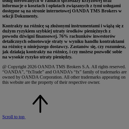
usług oferowanych w ramach sprzedaży krzyżowej oraz
informacje o kosztach i opłatach związanych z tymi usługami
dostępne są na stronie internetowej OANDA TMS Brokers w
sekcji Dokumenty.
Kontrakty na różnicę są złożonymi instrumentami i wiążą się z
dużym ryzykiem szybkiej utraty środków pieniężnych z
powodu dźwigni finansowej. 76% rachunków inwestorów
detalicznych odnotowuje straty w wyniku handlu kontraktami
na różnicę u niniejszego dostawcy. Zastanów się, czy rozumiesz,
jak działają kontrakty na różnicę, i czy możesz pozwolić sobie
na wysokie ryzyko utraty pieniędzy.
@ Copyright 2026 OANDA TMS Brokers S.A. All rights reserved.
“OANDA”, “fxTrade” and OANDA’s “fx” family of trademarks are
owned by OANDA Corporation. All other trademarks appearing on
this website are the property of their respective owner.
Scroll to top