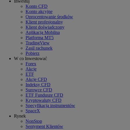
Inwestuj
Konto CFD
Konto akcyjne
Oprocentowanie środków
Klient profesjonalny
Klient doświadczony
Aplikacja Mobilna
Platforma MT5
TradingView
Zasil rachunek
Pobierz
W co Inwestować
Forex
Akcje
ETF
Akcje CFD
Indeksy CFD
Surowce CFD
ETF Fundusze CFD
Kryptowaluty CFD
Specyfikacja instrumentów
SpaceX
Rynek
NonStop
Sentyment Klientów